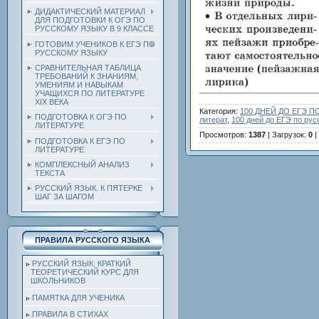
ДИДАКТИЧЕСКИЙ МАТЕРИАЛ
ДЛЯ ПОДГОТОВКИ К ОГЭ ПО
РУССКОМУ ЯЗЫКУ В 9 КЛАССЕ
ГОТОВИМ УЧЕНИКОВ К ЕГЭ ПО
РУССКОМУ ЯЗЫКУ
СРАВНИТЕЛЬНАЯ ТАБЛИЦА
ТРЕБОВАНИЙ К ЗНАНИЯМ,
УМЕНИЯМ И НАВЫКАМ
УЧАЩИХСЯ ПО ЛИТЕРАТУРЕ
ХIХ ВЕКА
Категория
:
100 ДНЕЙ ДО ЕГЭ 
ПОДГОТОВКА К ОГЭ ПО
литерат
,
100 дней до ЕГЭ по рус
ЛИТЕРАТУРЕ
Просмотров
:
1387
|
Загрузок
:
0
|
ПОДГОТОВКА К ЕГЭ ПО
ЛИТЕРАТУРЕ
КОМПЛЕКСНЫЙ АНАЛИЗ
ТЕКСТА
РУССКИЙ ЯЗЫК. К ПЯТЕРКЕ
ШАГ ЗА ШАГОМ
ПРАВИЛА РУССКОГО ЯЗЫКА
РУССКИЙ ЯЗЫК: КРАТКИЙ
ТЕОРЕТИЧЕСКИЙ КУРС ДЛЯ
ШКОЛЬНИКОВ
ПАМЯТКА ДЛЯ УЧЕНИКА
ПРАВИЛА В СТИХАХ