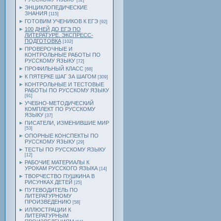
[52]
ЭНЦИКЛОПЕДИЧЕСКИЕ
ЗНАНИЯ
[115]
ГОТОВИМ УЧЕНИКОВ К ЕГЭ
[92]
100 ДНЕЙ ДО ЕГЭ ПО
ЛИТЕРАТУРЕ. ЭКСПРЕСС-
ПОДГОТОВКА
[102]
ПРОВЕРОЧНЫЕ И
КОНТРОЛЬНЫЕ РАБОТЫ ПО
РУССКОМУ ЯЗЫКУ
[72]
ПРОФИЛЬНЫЙ КЛАСС
[68]
К ПЯТЕРКЕ ШАГ ЗА ШАГОМ
[309]
КОНТРОЛЬНЫЕ И ТЕСТОВЫЕ
РАБОТЫ ПО РУССКОМУ ЯЗЫКУ
[91]
УЧЕБНО-МЕТОДИЧЕСКИЙ
КОМПЛЕКТ ПО РУССКОМУ
ЯЗЫКУ
[37]
ПИСАТЕЛИ, ИЗМЕНИВШИЕ МИР
[53]
ОПОРНЫЕ КОНСПЕКТЫ ПО
РУССКОМУ ЯЗЫКУ
[29]
ТЕСТЫ ПО РУССКОМУ ЯЗЫКУ
[12]
РАБОЧИЕ МАТЕРИАЛЫ К
УРОКАМ РУССКОГО ЯЗЫКА
[14]
ТВОРЧЕСТВО ПУШКИНА В
РИСУНКАХ ДЕТЕЙ
[25]
ПУТЕВОДИТЕЛЬ ПО
ЛИТЕРАТУРНОМУ
ПРОИЗВЕДЕНИЮ
[58]
ИЛЛЮСТРАЦИИ К
ЛИТЕРАТУРНЫМ