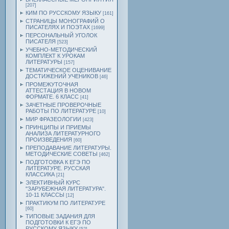
[207]
КИМ ПО РУССКОМУ ЯЗЫКУ
[161]
СТРАНИЦЫ МОНОГРАФИЙ О
ПИСАТЕЛЯХ И ПОЭТАХ
[1699]
ПЕРСОНАЛЬНЫЙ УГОЛОК
ПИСАТЕЛЯ
[523]
УЧЕБНО-МЕТОДИЧЕСКИЙ
КОМПЛЕКТ К УРОКАМ
ЛИТЕРАТУРЫ
[157]
ТЕМАТИЧЕСКОЕ ОЦЕНИВАНИЕ
ДОСТИЖЕНИЙ УЧЕНИКОВ
[46]
ПРОМЕЖУТОЧНАЯ
АТТЕСТАЦИЯ В НОВОМ
ФОРМАТЕ. 6 КЛАСС
[41]
ЗАЧЕТНЫЕ ПРОВЕРОЧНЫЕ
РАБОТЫ ПО ЛИТЕРАТУРЕ
[10]
МИР ФРАЗЕОЛОГИИ
[423]
ПРИНЦИПЫ И ПРИЕМЫ
АНАЛИЗА ЛИТЕРАТУРНОГО
ПРОИЗВЕДЕНИЯ
[60]
ПРЕПОДАВАНИЕ ЛИТЕРАТУРЫ.
МЕТОДИЧЕСКИЕ СОВЕТЫ
[462]
ПОДГОТОВКА К ЕГЭ ПО
ЛИТЕРАТУРЕ. РУССКАЯ
КЛАССИКА
[21]
ЭЛЕКТИВНЫЙ КУРС
"ЗАРУБЕЖНАЯ ЛИТЕРАТУРА".
10-11 КЛАССЫ
[12]
ПРАКТИКУМ ПО ЛИТЕРАТУРЕ
[60]
ТИПОВЫЕ ЗАДАНИЯ ДЛЯ
ПОДГОТОВКИ К ЕГЭ ПО
РУССКОМУ ЯЗЫКУ