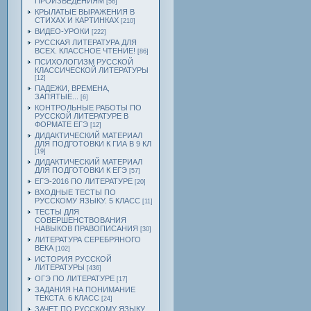
ПРОИЗВЕДЕНИЯМ
[56]
КРЫЛАТЫЕ ВЫРАЖЕНИЯ В
СТИХАХ И КАРТИНКАХ
[210]
ВИДЕО-УРОКИ
[222]
РУССКАЯ ЛИТЕРАТУРА ДЛЯ
ВСЕХ. КЛАССНОЕ ЧТЕНИЕ!
[86]
ПСИХОЛОГИЗМ РУССКОЙ
КЛАССИЧЕСКОЙ ЛИТЕРАТУРЫ
[12]
ПАДЕЖИ, ВРЕМЕНА,
ЗАПЯТЫЕ...
[6]
КОНТРОЛЬНЫЕ РАБОТЫ ПО
РУССКОЙ ЛИТЕРАТУРЕ В
ФОРМАТЕ ЕГЭ
[12]
ДИДАКТИЧЕСКИЙ МАТЕРИАЛ
ДЛЯ ПОДГОТОВКИ К ГИА В 9 КЛ
[19]
ДИДАКТИЧЕСКИЙ МАТЕРИАЛ
ДЛЯ ПОДГОТОВКИ К ЕГЭ
[57]
ЕГЭ-2016 ПО ЛИТЕРАТУРЕ
[20]
ВХОДНЫЕ ТЕСТЫ ПО
РУССКОМУ ЯЗЫКУ. 5 КЛАСС
[11]
ТЕСТЫ ДЛЯ
СОВЕРШЕНСТВОВАНИЯ
НАВЫКОВ ПРАВОПИСАНИЯ
[30]
ЛИТЕРАТУРА СЕРЕБРЯНОГО
ВЕКА
[102]
ИСТОРИЯ РУССКОЙ
ЛИТЕРАТУРЫ
[436]
ОГЭ ПО ЛИТЕРАТУРЕ
[17]
ЗАДАНИЯ НА ПОНИМАНИЕ
ТЕКСТА. 6 КЛАСС
[24]
ЗАЧЕТ ПО РУССКОМУ ЯЗЫКУ