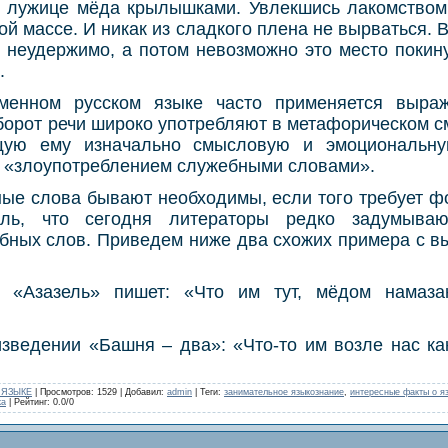
 лужице мёда крылышками. Увлекшись лакомством,
ой массе. И никак из сладкого плена не вырваться. В
т неудержимо, а потом невозможно это место покину
.
менном русском языке часто применяется выра
борот речи широко употребляют в метафорическом с
щую ему изначально смысловую и эмоциональную
 «злоупотреблением служебными словами».
ые слова бывают необходимы, если того требует ф
ль, что сегодня литераторы редко задумываю
бных слов. Приведем ниже два схожих примера с 
е «Азазель» пишет: «Что им тут, мёдом намаза
изведении «Башня – два»: «Что-то им возле нас ка
 ЯЗЫКЕ
|
Просмотров
: 1529 |
Добавил
:
admin
|
Теги
:
занимательное языкознание
,
интересные факты о я
ка
|
Рейтинг
:
0.0
/
0