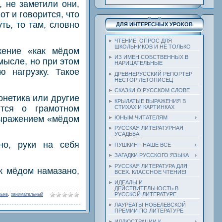
 не заметили они,
от и говорится, что
ть, то там, словно
ДЛЯ ИНТЕРЕСНЫХ УРОКОВ
ЧТЕНИЕ. ОПРОС ДЛЯ
ШКОЛЬНИКОВ И НЕ ТОЛЬКО
жение «как мёдом
ИЗ ИМЕН СОБСТВЕННЫХ В
мысле, но при этом
НАРИЦАТЕЛЬНЫЕ
 нагрузку. Такое
ДРЕВНЕРУССКИЙ РЕПОРТЕР
НЕСТОР ЛЕТОПИСЕЦ
СКАЗКИ О РУССКОМ СЛОВЕ
онетика или другие
КРЫЛАТЫЕ ВЫРАЖЕНИЯ В
тся о грамотном
СТИХАХ И КАРТИНКАХ
выражением «мёдом
ЮНЫМ ЧИТАТЕЛЯМ
РУССКАЯ ЛИТЕРАТУРНАЯ
УСАДЬБА
но, руки на себя
ПУШКИН - НАШЕ ВСЕ
ЗАГАДКИ РУССКОГО ЯЗЫКА
РУССКАЯ ЛИТЕРАТУРА ДЛЯ
к мёдом намазано,
ВСЕХ. КЛАССНОЕ ЧТЕНИЕ!
ИДЕАЛЫ И
ДЕЙСТВИТЕЛЬНОСТЬ В
РУССКОЙ ЛИТЕРАТУРЕ
зыке
,
занимательный
ЛАУРЕАТЫ НОБЕЛЕВСКОЙ
ПРЕМИИ ПО ЛИТЕРАТУРЕ
ИЛЛЮСТРАЦИИ К