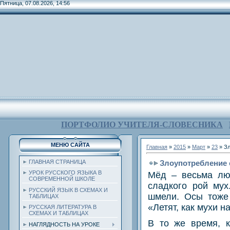
Пятница, 07.08.2026, 14:56
ПОРТФОЛИО УЧИТЕЛЯ-СЛОВЕСНИКА
МЕНЮ САЙТА
Главная
»
2015
»
Март
»
23
» Зл
Злоупотребление
ГЛАВНАЯ СТРАНИЦА
УРОК РУССКОГО ЯЗЫКА В
Мёд – весьма люб
СОВРЕМЕННОЙ ШКОЛЕ
сладкого рой му
РУССКИЙ ЯЗЫК В СХЕМАХ И
шмели. Осы тоже 
ТАБЛИЦАХ
«Летят, как мухи н
РУССКАЯ ЛИТЕРАТУРА В
СХЕМАХ И ТАБЛИЦАХ
В то же время, к
НАГЛЯДНОСТЬ НА УРОКЕ