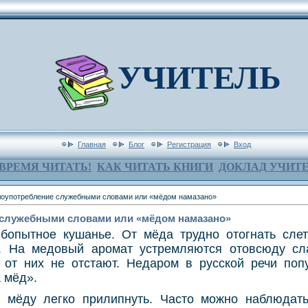
УЧИТЕЛЬ
Главная
Блог
Регистрация
Вход
ВРЕМЯ ЧИТАТЬ!
КАК ЧИТАТЬ КНИГИ
ДОКЛАД УЧИТ
оупотребление служебными словами или «мёдом намазано»
 служебными словами или «мёдом намазано»
опытное кушанье. От мёда трудно отогнать сле
х. На медовый аромат устремляются отовсюду сл
от них не отстают. Недаром в русской речи поп
а мёд».
 мёду легко прилипнуть. Часто можно наблюдат