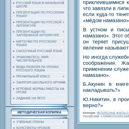
приклеившимися к
РУССКИЙ ЯЗЫК В НАЧАЛЬНОЙ
ШКОЛЕ
что завязли в липк
ПРЕЗЕНТАЦИИ ПО РУССКОМУ
если куда-то тяне
ЯЗЫКУ
«мёдом намазано»
ПРЕЗЕНТАЦИИ ПО РУССКОЙ
ЛИТЕРАТУРЕ
В устном и пись
ПРЕЗЕНТАЦИИ ПО
намазано». Этот о
ЗАРУБЕЖНОЙ ЛИТЕРАТУРЕ
он теряет прису
КАРТОЧКИ ПО РУССКОМУ
ЯЗЫКУ
явление называют
СКАЗОЧНЫЙ РУССКИЙ ЯЗЫК
Но иногда служебн
ЗНАКОМЬТЕСЬ: ИМЯ
ЧИСЛИТЕЛЬНОЕ
соображения. Жа
ВИДЫ РАЗБОРА НА УРОКАХ
применении служе
РУССКОГО ЯЗЫКА
намазано».
ПРОФИЛЬНЫЙ КЛАСС
ЗАНЯТИЯ ШКОЛЬНОГО КРУЖКА
Б.Акунин в книг
ИГРОВЫЕ ФОРМЫ РАБОТЫ НА
накладывать?»
УРОКЕ
Ю.Hикитин, в про
ЗАДАНИЕ НА ЛЕТО
верно?»
МЕТОДИЧЕСКАЯ КОПИЛКА
Категория
:
ИНТЕРЕСНЫЕ ФАКТЫ О
русский язык
,
к урокам русского язы
УЧЕБНЫЕ ПЛАНЫ
КОНСПЕКТЫ УРОКОВ