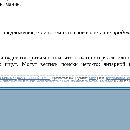
внимание.
предложения, если в нем есть сло­восочетание
продол
 будет говориться о том, что кто-то потерялся, или 
х ищут. Могут вестись поиски чего-то: янтарной 
ПОНИМАТЬ ХУДОЖЕСТВЕННЫЙ ТЕКСТ"
|
Просмотров
: 1571 |
Добавил
:
admin
|
Теги
:
факультативные за
ю-словеснику
,
юный филоло
,
уроки литературы в школе
,
практикум по русской литературе
|
Рейтинг
:
5.