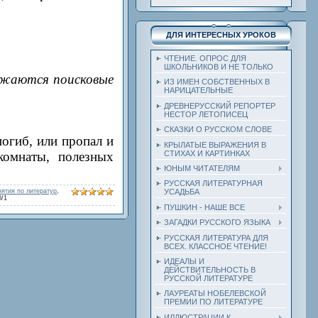
ДЛЯ ИНТЕРЕСНЫХ УРОКОВ
ЧТЕНИЕ. ОПРОС ДЛЯ
ШКОЛЬНИКОВ И НЕ ТОЛЬКО
жаются поисковые
ИЗ ИМЕН СОБСТВЕННЫХ В
НАРИЦАТЕЛЬНЫЕ
ДРЕВНЕРУССКИЙ РЕПОРТЕР
НЕСТОР ЛЕТОПИСЕЦ
СКАЗКИ О РУССКОМ СЛОВЕ
погиб, или пропал и
КРЫЛАТЫЕ ВЫРАЖЕНИЯ В
СТИХАХ И КАРТИНКАХ
комнаты, полезных
ЮНЫМ ЧИТАТЕЛЯМ
РУССКАЯ ЛИТЕРАТУРНАЯ
нятия по литератур
,
УСАДЬБА
0
/
1
ПУШКИН - НАШЕ ВСЕ
ЗАГАДКИ РУССКОГО ЯЗЫКА
РУССКАЯ ЛИТЕРАТУРА ДЛЯ
ВСЕХ. КЛАССНОЕ ЧТЕНИЕ!
ИДЕАЛЫ И
ДЕЙСТВИТЕЛЬНОСТЬ В
РУССКОЙ ЛИТЕРАТУРЕ
ЛАУРЕАТЫ НОБЕЛЕВСКОЙ
ПРЕМИИ ПО ЛИТЕРАТУРЕ
ИЛЛЮСТРАЦИИ К