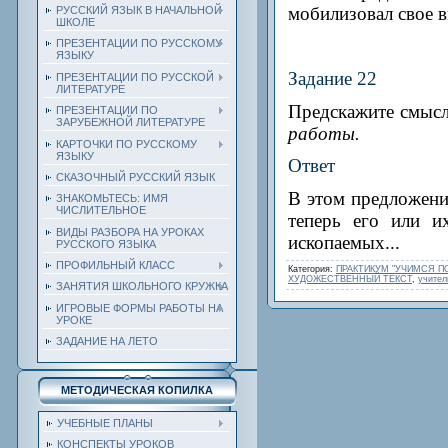
мобилизовал свое 
РУССКИЙ ЯЗЫК В НАЧАЛЬНОЙ
ШКОЛЕ
ПРЕЗЕНТАЦИИ ПО РУССКОМУ
ЯЗЫКУ
Задание
22
ПРЕЗЕНТАЦИИ ПО РУССКОЙ
ЛИТЕРАТУРЕ
Предскажите смысл 
ПРЕЗЕНТАЦИИ ПО
ЗАРУБЕЖНОЙ ЛИТЕРАТУРЕ
работы.
КАРТОЧКИ ПО РУССКОМУ
ЯЗЫКУ
Ответ
СКАЗОЧНЫЙ РУССКИЙ ЯЗЫК
В этом предложении
ЗНАКОМЬТЕСЬ: ИМЯ
ЧИСЛИТЕЛЬНОЕ
теперь его или и
ВИДЫ РАЗБОРА НА УРОКАХ
ископаемых...
РУССКОГО ЯЗЫКА
ПРОФИЛЬНЫЙ КЛАСС
Категория
:
ПРАКТИКУМ "УЧИМСЯ 
ХУДОЖЕСТВЕННЫЙ ТЕКСТ
,
учител
ЗАНЯТИЯ ШКОЛЬНОГО КРУЖКА
ИГРОВЫЕ ФОРМЫ РАБОТЫ НА
УРОКЕ
ЗАДАНИЕ НА ЛЕТО
МЕТОДИЧЕСКАЯ КОПИЛКА
УЧЕБНЫЕ ПЛАНЫ
КОНСПЕКТЫ УРОКОВ