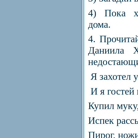
4)
Пока хо
дома.
4.
Прочитай
Даниила Х
недостающи
Я захотел 
И я гостей 
Купил муку,
Испек расс
Пирог, ножи