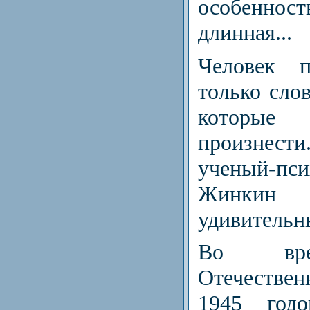
особенност
длинная...
Человек п
только слов
которые 
произнест
ученый-
Жинки
удивительн
Во вре
Отечествен
1945
год