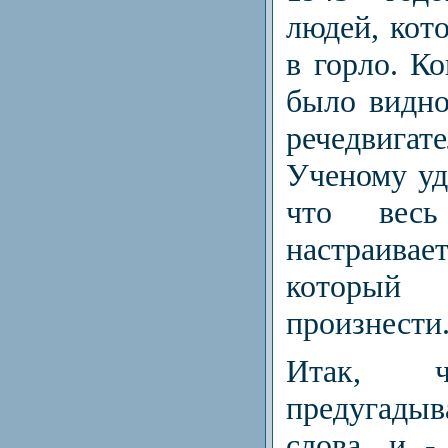
людей, кот
в горло. Ко
было видно
речедвига
Ученому уд
что весь
настраивае
который 
произнести
Итак, ч
предугады
слова, и