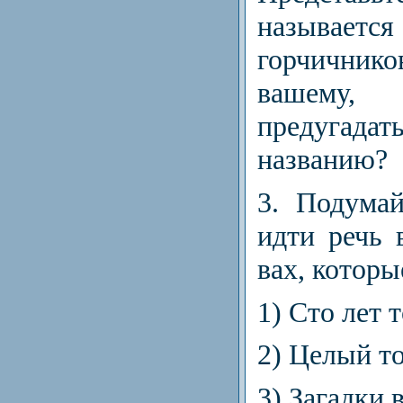
называет
горчични
вашему
предуга
названию?
3.
Подумай
идти речь 
вах, которы
1)
Сто лет т
2)
Целый то
3)
Загадки в