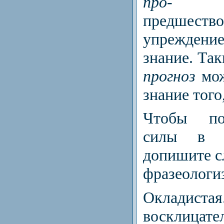
про-
об
предшество
упреждение
знание. Так
прогноз
мож
знание того,
Чтобы по
силы в пр
допи­шите 
фразеологи
Окладистая.
восклицате