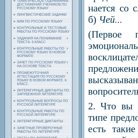
ТЕМАТИЧЕСКОЕ ОЦЕНИВАНИЕ
ДОСТИЖЕНИЙ УЧЕНИКОВ ПО
нается со 
РУССКОМУ ЯЗЫКУ
ЛИНГВИСТИЧЕСКИЕ ЗАДАЧКИ
б)
Чей...
КИМ ПО РУССКОМУ ЯЗЫКУ
КОНТРОЛЬНЫЕ И ТЕСТОВЫЕ
(Первое 
РАБОТЫ ПО РУССКОМУ ЯЗЫКУ
ЗАДАНИЯ НА ПОНИМАНИЕ
ТЕКСТА. 6 КЛАСС
эмоциональ
КОНТРОЛЬНЫЕ РАБОТЫ ПО
РУССКОМУ ЯЗЫКУ В НОВОМ
восклицат
ФОРМАТЕ
ЗАЧЕТ ПО РУССКОМУ ЯЗЫКУ
предлож
НА ОСНОВЕ ТЕКСТА
ПРОМЕЖУТОЧНАЯ
высказы­ва
АТТЕСТАЦИЯ ПО РУССКОМУ
ЯЗЫКУ В НОВОМ ФОРМАТЕ. 6
КЛАСС
вопросител
ЛИТЕРАТУРНЫЕ ДИКТАНТЫ ПО
ЗАРУБЕЖНОЙ ЛИТЕРАТУРЕ
КОНТРОЛЬНЫЕ ВОПРОСЫ ПО
2.
Что вы м
РУССКОЙ ЛИТЕРАТУРЕ
КОНТРОЛЬНЫЕ РАБОТЫ ПО
типе предло
РУССКОЙ ЛИТЕРАТУРЕ
ЛИТЕРАТУРНЫЕ ДИКТАНТЫ
есть такие
ЗАЧЕТНЫЕ ПРОВЕРОЧНЫЕ
РАБОТЫ ПО ЛИТЕРАТУРЕ