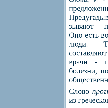
предложени
Предугады
зывают пр
Оно есть во
люди. Т
составляют
врачи
-
пр
болезни, п
общественн
Слово
прог
из греческо