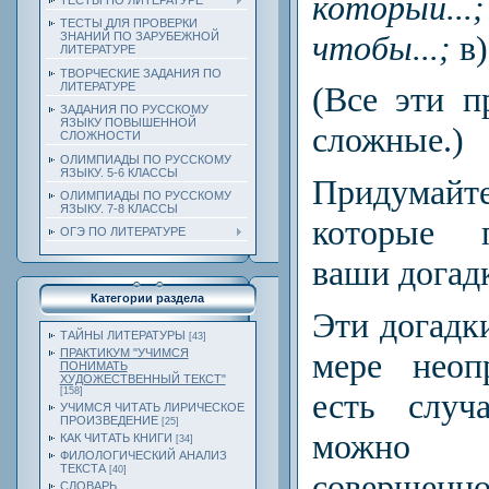
который...;
ТЕСТЫ ПО ЛИТЕРАТУРЕ
ТЕСТЫ ДЛЯ ПРОВЕРКИ
чтобы...;
в
ЗНАНИЙ ПО ЗАРУБЕЖНОЙ
ЛИТЕРАТУРЕ
ТВОРЧЕСКИЕ ЗАДАНИЯ ПО
ЛИТЕРАТУРЕ
(Все эти п
ЗАДАНИЯ ПО РУССКОМУ
ЯЗЫКУ ПОВЫШЕННОЙ
сложные.)
СЛОЖНОСТИ
ОЛИМПИАДЫ ПО РУССКОМУ
ЯЗЫКУ. 5-6 КЛАССЫ
Придума
ОЛИМПИАДЫ ПО РУССКОМУ
ЯЗЫКУ. 7-8 КЛАССЫ
которые 
ОГЭ ПО ЛИТЕРАТУРЕ
ваши догад
Категории раздела
Эти догадки
ТАЙНЫ ЛИТЕРАТУРЫ
[43]
мере неоп
ПРАКТИКУМ "УЧИМСЯ
ПОНИМАТЬ
ХУДОЖЕСТВЕННЫЙ ТЕКСТ"
[158]
есть случ
УЧИМСЯ ЧИТАТЬ ЛИРИЧЕСКОЕ
ПРОИЗВЕДЕНИЕ
[25]
можно 
КАК ЧИТАТЬ КНИГИ
[34]
ФИЛОЛОГИЧЕСКИЙ АНАЛИЗ
ТЕКСТА
[40]
соверш
СЛОВАРЬ