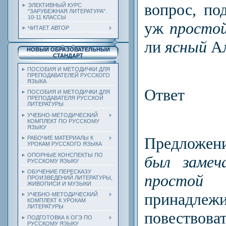
вопрос, по
ЭЛЕКТИВНЫЙ КУРС
"ЗАРУБЕЖНАЯ ЛИТЕРАТУРА".
10-11 КЛАССЫ
уж
просто
ЧИТАЕТ АВТОР
ли
ясный
Ал
НОВЫЙ ОБРАЗОВАТЕЛЬНЫЙ
СТАНДАРТ
ПОСОБИЯ И МЕТОДИЧКИ ДЛЯ
ПРЕПОДАВАТЕЛЕЙ РУССКОГО
ЯЗЫКА
Ответ
ПОСОБИЯ И МЕТОДИЧКИ ДЛЯ
ПРЕПОДАВАТЕЛЯ РУССКОЙ
ЛИТЕРАТУРЫ
УЧЕБНО-МЕТОДИЧЕСКИЙ
КОМПЛЕКТ ПО РУССКОМУ
ЯЗЫКУ
Предложен
РАБОЧИЕ МАТЕРИАЛЫ К
УРОКАМ РУССКОГО ЯЗЫКА
ОПОРНЫЕ КОНСПЕКТЫ ПО
был замеч
РУССКОМУ ЯЗЫКУ
ОБУЧЕНИЕ ПЕРЕСКАЗУ
прост
ПРОИЗВЕДЕНИЙ ЛИТЕРАТУРЫ,
ЖИВОПИСИ И МУЗЫКИ
принадлеж
УЧЕБНО-МЕТОДИЧЕСКИЙ
КОМПЛЕКТ К УРОКАМ
ЛИТЕРАТУРЫ
повествов
ПОДГОТОВКА К ОГЭ ПО
РУССКОМУ ЯЗЫКУ