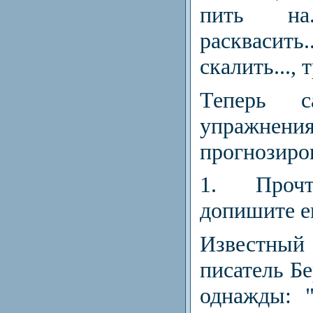
пить на..
расквасить.
ска­лить...,
Теперь с
упраж
прогнозиро
1.
Прочт
допишите е
Известн
писатель Б
однажды: 