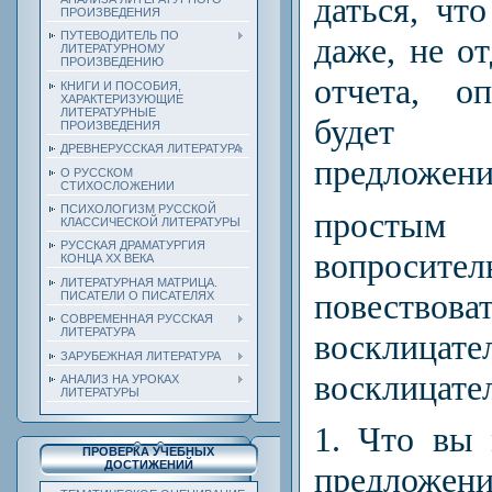
даться, чт
ПРОИЗВЕДЕНИЯ
ПУТЕВОДИТЕЛЬ ПО
даже, не от
ЛИТЕРАТУРНОМУ
ПРОИЗВЕДЕНИЮ
отчета, о
КНИГИ И ПОСОБИЯ,
ХАРАКТЕРИЗУЮЩИЕ
ЛИТЕРАТУРНЫЕ
будет
ПРОИЗВЕДЕНИЯ
ДРЕВНЕРУССКАЯ ЛИТЕРАТУРА
предложени
О РУССКОМ
СТИХОСЛОЖЕНИИ
ПСИХОЛОГИЗМ РУССКОЙ
простым
КЛАССИЧЕСКОЙ ЛИТЕРАТУРЫ
РУССКАЯ ДРАМАТУРГИЯ
вопроси
КОНЦА ХХ ВЕКА
ЛИТЕРАТУРНАЯ МАТРИЦА.
повество­ва
ПИСАТЕЛИ О ПИСАТЕЛЯХ
СОВРЕМЕННАЯ РУССКАЯ
ЛИТЕРАТУРА
восклица
ЗАРУБЕЖНАЯ ЛИТЕРАТУРА
восклицате
АНАЛИЗ НА УРОКАХ
ЛИТЕРАТУРЫ
1.
Что вы м
ПРОВЕРКА УЧЕБНЫХ
ДОСТИЖЕНИЙ
предложени