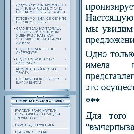
иронизиру
ДИДАКТИЧЕСКИЙ МАТЕРИАЛ
ДЛЯ ПОДГОТОВКИ К ОГЭ ПО
РУССКОМУ ЯЗЫКУ В 9 КЛАССЕ
Настоящую
ГОТОВИМ УЧЕНИКОВ К ЕГЭ ПО
РУССКОМУ ЯЗЫКУ
мы увидим
СРАВНИТЕЛЬНАЯ ТАБЛИЦА
ТРЕБОВАНИЙ К ЗНАНИЯМ,
УМЕНИЯМ И НАВЫКАМ
предложени
УЧАЩИХСЯ ПО ЛИТЕРАТУРЕ
ХIХ ВЕКА
ПОДГОТОВКА К ОГЭ ПО
Одно тольк
ЛИТЕРАТУРЕ
ПОДГОТОВКА К ЕГЭ ПО
имела н
ЛИТЕРАТУРЕ
КОМПЛЕКСНЫЙ АНАЛИЗ
представлен
ТЕКСТА
РУССКИЙ ЯЗЫК. К ПЯТЕРКЕ
ШАГ ЗА ШАГОМ
это осущес
***
ПРАВИЛА РУССКОГО ЯЗЫКА
РУССКИЙ ЯЗЫК: КРАТКИЙ
Для того 
ТЕОРЕТИЧЕСКИЙ КУРС ДЛЯ
ШКОЛЬНИКОВ
"вычерпыва
ПАМЯТКА ДЛЯ УЧЕНИКА
ПРАВИЛА В СТИХАХ