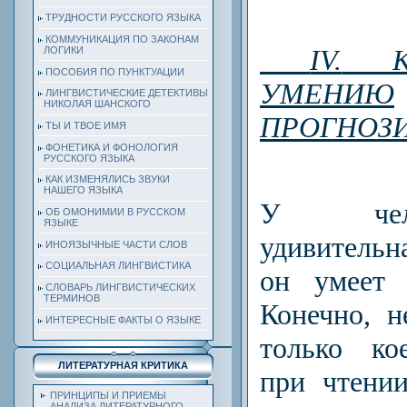
ТРУДНОСТИ РУССКОГО ЯЗЫКА
КОММУНИКАЦИЯ ПО ЗАКОНАМ
IV.
КА
ЛОГИКИ
ПОСОБИЯ ПО ПУНКТУАЦИИ
УМЕНИЮ
ЛИНГВИСТИЧЕСКИЕ ДЕТЕКТИВЫ
НИКОЛАЯ ШАНСКОГО
ПРОГНОЗ
ТЫ И ТВОЕ ИМЯ
ФОНЕТИКА И ФОНОЛОГИЯ
РУССКОГО ЯЗЫКА
КАК ИЗМЕНЯЛИСЬ ЗВУКИ
НАШЕГО ЯЗЫКА
У чел
ОБ ОМОНИМИИ В РУССКОМ
ЯЗЫКЕ
удивитель
ИНОЯЗЫЧНЫЕ ЧАСТИ СЛОВ
СОЦИАЛЬНАЯ ЛИНГВИСТИКА
он умеет 
СЛОВАРЬ ЛИНГВИСТИЧЕСКИХ
ТЕРМИНОВ
Конечно, н
ИНТЕРЕСНЫЕ ФАКТЫ О ЯЗЫКЕ
только ко
ЛИТЕРАТУРНАЯ КРИТИКА
при чтени
ПРИНЦИПЫ И ПРИЕМЫ
АНАЛИЗА ЛИТЕРАТУРНОГО