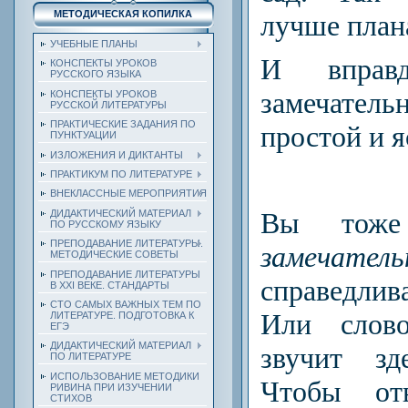
МЕТОДИЧЕСКАЯ КОПИЛКА
лучше план
УЧЕБНЫЕ ПЛАНЫ
И вправ
КОНСПЕКТЫ УРОКОВ
РУССКОГО ЯЗЫКА
замечатель
КОНСПЕКТЫ УРОКОВ
РУССКОЙ ЛИТЕРАТУРЫ
ПРАКТИЧЕСКИЕ ЗАДАНИЯ ПО
простой и 
ПУНКТУАЦИИ
ИЗЛОЖЕНИЯ И ДИКТАНТЫ
ПРАКТИКУМ ПО ЛИТЕРАТУРЕ
ВНЕКЛАССНЫЕ МЕРОПРИЯТИЯ
Вы тоже
ДИДАКТИЧЕСКИЙ МАТЕРИАЛ
ПО РУССКОМУ ЯЗЫКУ
ПРЕПОДАВАНИЕ ЛИТЕРАТУРЫ.
замечател
МЕТОДИЧЕСКИЕ СОВЕТЫ
ПРЕПОДАВАНИЕ ЛИТЕРАТУРЫ
справедлив
В XXI ВЕКЕ. СТАНДАРТЫ
СТО САМЫХ ВАЖНЫХ ТЕМ ПО
Или сло
ЛИТЕРАТУРЕ. ПОДГОТОВКА К
ЕГЭ
ДИДАКТИЧЕСКИЙ МАТЕРИАЛ
звучит зд
ПО ЛИТЕРАТУРЕ
ИСПОЛЬЗОВАНИЕ МЕТОДИКИ
Чтобы от
РИВИНА ПРИ ИЗУЧЕНИИ
СТИХОВ