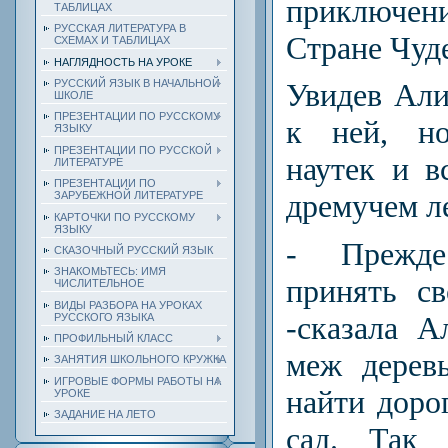
приключ
ТАБЛИЦАХ
РУССКАЯ ЛИТЕРАТУРА В
Стране Чуд
СХЕМАХ И ТАБЛИЦАХ
НАГЛЯДНОСТЬ НА УРОКЕ
РУССКИЙ ЯЗЫК В НАЧАЛЬНОЙ
Увидев Али
ШКОЛЕ
ПРЕЗЕНТАЦИИ ПО РУССКОМУ
к ней, но
ЯЗЫКУ
ПРЕЗЕНТАЦИИ ПО РУССКОЙ
наутек и в
ЛИТЕРАТУРЕ
ПРЕЗЕНТАЦИИ ПО
дремучем ле
ЗАРУБЕЖНОЙ ЛИТЕРАТУРЕ
КАРТОЧКИ ПО РУССКОМУ
ЯЗЫКУ
-
Прежде
СКАЗОЧНЫЙ РУССКИЙ ЯЗЫК
ЗНАКОМЬТЕСЬ: ИМЯ
принять с
ЧИСЛИТЕЛЬНОЕ
ВИДЫ РАЗБОРА НА УРОКАХ
-
сказала А
РУССКОГО ЯЗЫКА
ПРОФИЛЬНЫЙ КЛАСС
меж деревь
ЗАНЯТИЯ ШКОЛЬНОГО КРУЖКА
ИГРОВЫЕ ФОРМЫ РАБОТЫ НА
найти доро
УРОКЕ
ЗАДАНИЕ НА ЛЕТО
сад. Так