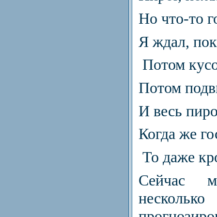
Но что-то г
Я ждал, пок
Потом кус
Потом подви
И весь пиро
Когда же г
То даже к
Сейчас 
несколь
прогнозир