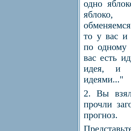
одно яблок
яблоко
обменяемся
то у вас и
по одному 
вас есть ид
идея, и 
идеями..."
2.
Вы взял
прочли заг
прогноз.
Представьт