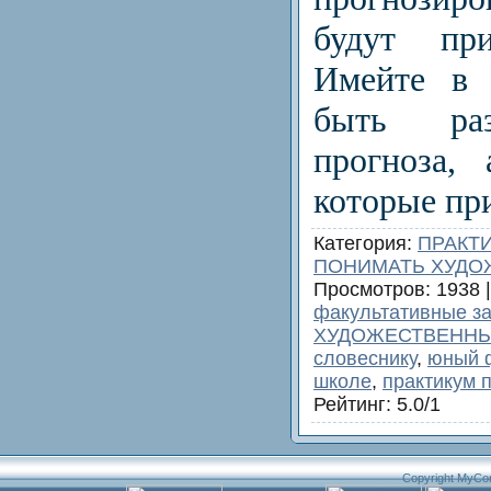
будут при
Имейте в 
быть ра
прогноза,
которые при
Категория
:
ПРАКТ
ПОНИМАТЬ ХУДО
Просмотров
: 1938 
факультативные за
ХУДОЖЕСТВЕННЫ
словеснику
,
юный 
школе
,
практикум 
Рейтинг
:
5.0
/
1
Copyright MyCo