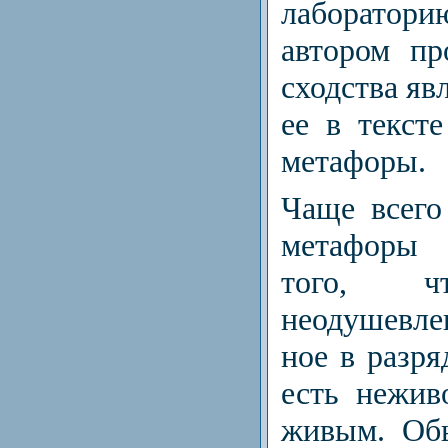
лаборатори
автором пр
сходства яв
ее в тексте
метафоры.
Чаще всего 
метафоры 
того, ч
неодушевле
ное в разря
есть неживо
живым. Об