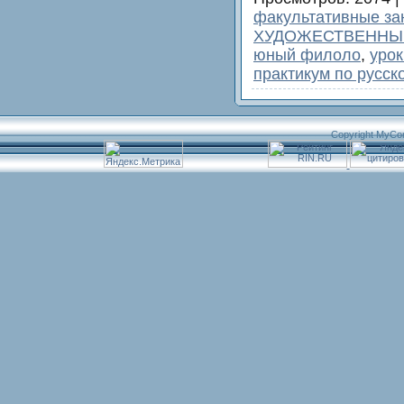
факультативные за
ХУДОЖЕСТВЕННЫЙ
юный филоло
,
урок
практикум по русск
Copyright MyCo