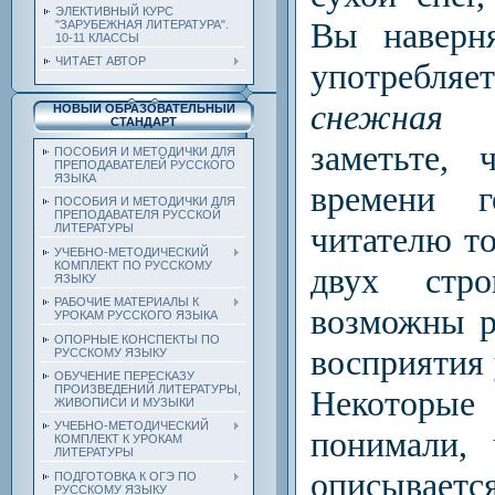
ЭЛЕКТИВНЫЙ КУРС
Вы наверн
"ЗАРУБЕЖНАЯ ЛИТЕРАТУРА".
10-11 КЛАССЫ
ЧИТАЕТ АВТОР
употребл
снежная 
НОВЫЙ ОБРАЗОВАТЕЛЬНЫЙ
СТАНДАРТ
заметьте,
ПОСОБИЯ И МЕТОДИЧКИ ДЛЯ
ПРЕПОДАВАТЕЛЕЙ РУССКОГО
ЯЗЫКА
времени г
ПОСОБИЯ И МЕТОДИЧКИ ДЛЯ
ПРЕПОДАВАТЕЛЯ РУССКОЙ
читателю т
ЛИТЕРАТУРЫ
УЧЕБНО-МЕТОДИЧЕСКИЙ
КОМПЛЕКТ ПО РУССКОМУ
двух стр
ЯЗЫКУ
РАБОЧИЕ МАТЕРИАЛЫ К
возможны р
УРОКАМ РУССКОГО ЯЗЫКА
ОПОРНЫЕ КОНСПЕКТЫ ПО
вос­приятия
РУССКОМУ ЯЗЫКУ
ОБУЧЕНИЕ ПЕРЕСКАЗУ
ПРОИЗВЕДЕНИЙ ЛИТЕРАТУРЫ,
Некоторы
ЖИВОПИСИ И МУЗЫКИ
УЧЕБНО-МЕТОДИЧЕСКИЙ
понимали, 
КОМПЛЕКТ К УРОКАМ
ЛИТЕРАТУРЫ
описывает
ПОДГОТОВКА К ОГЭ ПО
РУССКОМУ ЯЗЫКУ