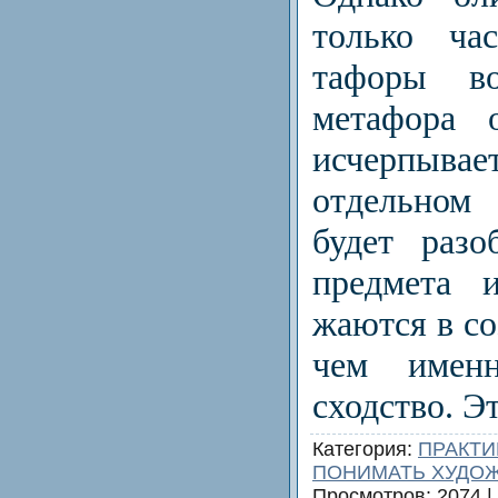
только ча
тафоры во
метафора 
исчерпыв
отдельном
будет разо
предмета 
жаются в со
чем имен
сходство. Эт
Категория
:
ПРАКТИ
ПОНИМАТЬ ХУДОЖ
Просмотров
: 2074 |