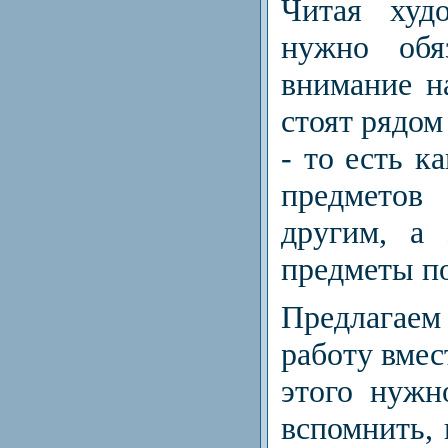
Читая худо
нужно обя
внимание на
стоят рядом
-
то есть ка
предметов 
другим, а 
предметы п
Предлагае
работу вмес
этого нужн
вспомнить, 