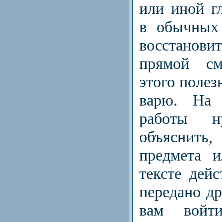
или иной гл
в обыч­ных
восстанови
пря­мой с
этого полез
варю. На 
работы н
объяснить
предмета и
тексте дейс
передано др
вам войт