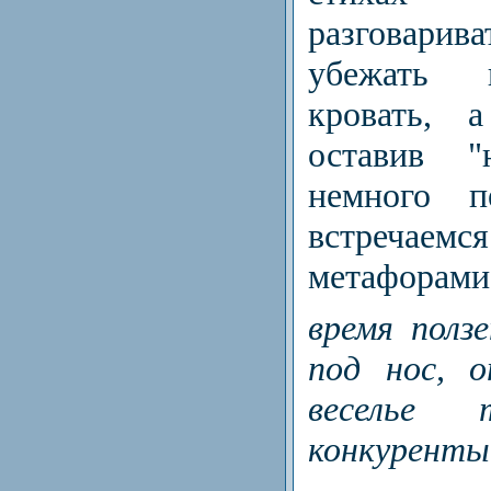
разговари
убежать 
кровать, 
оставив 
немного п
встре­чае
метафорами 
время полз
под нос, 
веселье
конкуренты 