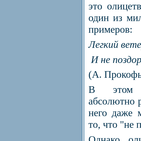
это олицет
один из ми
примеров:
Легкий вете
И не поздор
(А. Прокофь
В этом 
абсолютно р
него даже 
то, что "не 
Однако оли