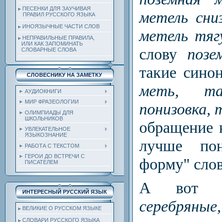
ПЕСЕНКИ ДЛЯ ЗАУЧИВАЯ
метель сниз
ПРАВИЛ РУССКОГО ЯЗЫКА
ИНОЯЗЫЧНЫЕ ЧАСТИ СЛОВ
метель тягу
НЕПРАВИЛЬНЫЕ ПРАВИЛА,
ИЛИ КАК ЗАПОМИНАТЬ
слову
позе
СЛОВАРНЫЕ СЛОВА
такие син
СЛОВЕСНИКУ НА ЗАМЕТКУ
меть, тащ
АУДИОКНИГИ
МИР ФРАЗЕОЛОГИИ
понизовка, 
ОЛИМПИАДЫ ДЛЯ
ШКОЛЬНИКОВ
обращение 
УВЛЕКАТЕЛЬНОЕ
ЯЗЫКОЗНАНИЕ
лучше пон
РАБОТА С ТЕКСТОМ
ГЕРОИ ДО ВСТРЕЧИ С
форму" сло
ПИСАТЕЛЕМ
А вот 
ИНТЕРЕСНЫЙ РУССКИЙ ЯЗЫК
серебряные,
ВЕЛИКИЕ О РУССКОМ ЯЗЫКЕ
СЛОВАРИ РУССКОГО ЯЗЫКА