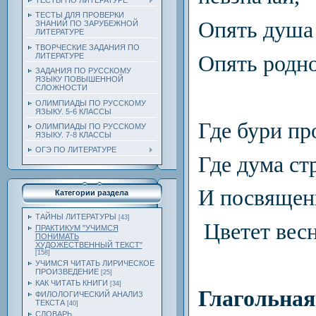
ТЕСТЫ ПО ЛИТЕРАТУРЕ
ТЕСТЫ ДЛЯ ПРОВЕРКИ
Опять душа 
ЗНАНИЙ ПО ЗАРУБЕЖНОЙ
ЛИТЕРАТУРЕ
ТВОРЧЕСКИЕ ЗАДАНИЯ ПО
Опять родно
ЛИТЕРАТУРЕ
ЗАДАНИЯ ПО РУССКОМУ
ЯЗЫКУ ПОВЫШЕННОЙ
СЛОЖНОСТИ
ОЛИМПИАДЫ ПО РУССКОМУ
ЯЗЫКУ. 5-6 КЛАССЫ
Где бури пр
ОЛИМПИАДЫ ПО РУССКОМУ
ЯЗЫКУ. 7-8 КЛАССЫ
ОГЭ ПО ЛИТЕРАТУРЕ
Где дума ст
И посвящен
Категории раздела
ТАЙНЫ ЛИТЕРАТУРЫ
[43]
Цветет весн
ПРАКТИКУМ "УЧИМСЯ
ПОНИМАТЬ
ХУДОЖЕСТВЕННЫЙ ТЕКСТ"
[158]
УЧИМСЯ ЧИТАТЬ ЛИРИЧЕСКОЕ
ПРОИЗВЕДЕНИЕ
[25]
КАК ЧИТАТЬ КНИГИ
[34]
Глагольная
ФИЛОЛОГИЧЕСКИЙ АНАЛИЗ
ТЕКСТА
[40]
СЛОВАРЬ