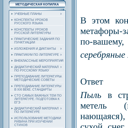
МЕТОДИЧЕСКАЯ КОПИЛКА
УЧЕБНЫЕ ПЛАНЫ
В этом кон
КОНСПЕКТЫ УРОКОВ
РУССКОГО ЯЗЫКА
метафоры-з
КОНСПЕКТЫ УРОКОВ
РУССКОЙ ЛИТЕРАТУРЫ
по-вашему
ПРАКТИЧЕСКИЕ ЗАДАНИЯ ПО
ПУНКТУАЦИИ
ИЗЛОЖЕНИЯ И ДИКТАНТЫ
серебряные 
ПРАКТИКУМ ПО ЛИТЕРАТУРЕ
ВНЕКЛАССНЫЕ МЕРОПРИЯТИЯ
ДИДАКТИЧЕСКИЙ МАТЕРИАЛ
ПО РУССКОМУ ЯЗЫКУ
ПРЕПОДАВАНИЕ ЛИТЕРАТУРЫ.
Ответ
МЕТОДИЧЕСКИЕ СОВЕТЫ
ПРЕПОДАВАНИЕ ЛИТЕРАТУРЫ
В XXI ВЕКЕ. СТАНДАРТЫ
Пыль
в стр
СТО САМЫХ ВАЖНЫХ ТЕМ ПО
ЛИТЕРАТУРЕ. ПОДГОТОВКА К
метель (
ЕГЭ
ДИДАКТИЧЕСКИЙ МАТЕРИАЛ
ПО ЛИТЕРАТУРЕ
нающаяся)
ИСПОЛЬЗОВАНИЕ МЕТОДИКИ
РИВИНА ПРИ ИЗУЧЕНИИ
сухой снег
СТИХОВ