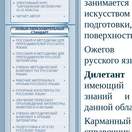
занимает
ЭЛЕКТИВНЫЙ КУРС
"ЗАРУБЕЖНАЯ ЛИТЕРАТУРА".
искусством
10-11 КЛАССЫ
ЧИТАЕТ АВТОР
подготовки
НОВЫЙ ОБРАЗОВАТЕЛЬНЫЙ
поверхност
СТАНДАРТ
ПОСОБИЯ И МЕТОДИЧКИ ДЛЯ
ПРЕПОДАВАТЕЛЕЙ РУССКОГО
Ожегов 
ЯЗЫКА
ПОСОБИЯ И МЕТОДИЧКИ ДЛЯ
русского яз
ПРЕПОДАВАТЕЛЯ РУССКОЙ
ЛИТЕРАТУРЫ
УЧЕБНО-МЕТОДИЧЕСКИЙ
Дилетант
КОМПЛЕКТ ПО РУССКОМУ
ЯЗЫКУ
РАБОЧИЕ МАТЕРИАЛЫ К
имеющий 
УРОКАМ РУССКОГО ЯЗЫКА
ОПОРНЫЕ КОНСПЕКТЫ ПО
знаний и
РУССКОМУ ЯЗЫКУ
ОБУЧЕНИЕ ПЕРЕСКАЗУ
данной обла
ПРОИЗВЕДЕНИЙ ЛИТЕРАТУРЫ,
ЖИВОПИСИ И МУЗЫКИ
УЧЕБНО-МЕТОДИЧЕСКИЙ
КОМПЛЕКТ К УРОКАМ
Карманн
ЛИТЕРАТУРЫ
ПОДГОТОВКА К ОГЭ ПО
справочник
РУССКОМУ ЯЗЫКУ