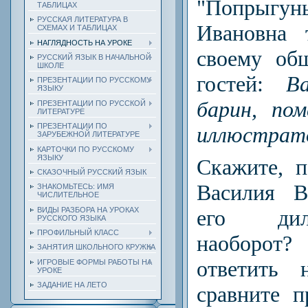
"Попрыг
ТАБЛИЦАХ
РУССКАЯ ЛИТЕРАТУРА В
Ивановна 
СХЕМАХ И ТАБЛИЦАХ
НАГЛЯДНОСТЬ НА УРОКЕ
своему об
РУССКИЙ ЯЗЫК В НАЧАЛЬНОЙ
ШКОЛЕ
гостей:
В
ПРЕЗЕНТАЦИИ ПО РУССКОМУ
ЯЗЫКУ
барин, по
ПРЕЗЕНТАЦИИ ПО РУССКОЙ
ЛИТЕРАТУРЕ
ПРЕЗЕНТАЦИИ ПО
иллюстрато
ЗАРУБЕЖНОЙ ЛИТЕРАТУРЕ
КАРТОЧКИ ПО РУССКОМУ
ЯЗЫКУ
Скажите, п
СКАЗОЧНЫЙ РУССКИЙ ЯЗЫК
Василия В
ЗНАКОМЬТЕСЬ: ИМЯ
ЧИСЛИТЕЛЬНОЕ
ВИДЫ РАЗБОРА НА УРОКАХ
его дил
РУССКОГО ЯЗЫКА
ПРОФИЛЬНЫЙ КЛАСС
наоборот?
ЗАНЯТИЯ ШКОЛЬНОГО КРУЖКА
ответить 
ИГРОВЫЕ ФОРМЫ РАБОТЫ НА
УРОКЕ
ЗАДАНИЕ НА ЛЕТО
сравните 