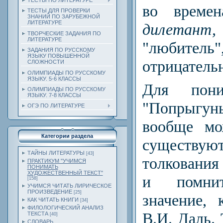
ТЕСТЫ ПО ЛИТЕРАТУРЕ
во времен
ТЕСТЫ ДЛЯ ПРОВЕРКИ
ЗНАНИЙ ПО ЗАРУБЕЖНОЙ
ЛИТЕРАТУРЕ
диле­тант,
ТВОРЧЕСКИЕ ЗАДАНИЯ ПО
ЛИТЕРАТУРЕ
"любите
ЗАДАНИЯ ПО РУССКОМУ
ЯЗЫКУ ПОВЫШЕННОЙ
отрица­тель
СЛОЖНОСТИ
ОЛИМПИАДЫ ПО РУССКОМУ
ЯЗЫКУ. 5-6 КЛАССЫ
Для пони
ОЛИМПИАДЫ ПО РУССКОМУ
ЯЗЫКУ. 7-8 КЛАССЫ
"Попрыгу
ОГЭ ПО ЛИТЕРАТУРЕ
вообще мо
Категории раздела
существу
ТАЙНЫ ЛИТЕРАТУРЫ
[43]
толкова­ни
ПРАКТИКУМ "УЧИМСЯ
ПОНИМАТЬ
ХУДОЖЕСТВЕННЫЙ ТЕКСТ"
и помни
[158]
УЧИМСЯ ЧИТАТЬ ЛИРИЧЕСКОЕ
ПРОИЗВЕДЕНИЕ
[25]
значение, 
КАК ЧИТАТЬ КНИГИ
[34]
ФИЛОЛОГИЧЕСКИЙ АНАЛИЗ
В.И. Даль. 
ТЕКСТА
[40]
СЛОВАРЬ