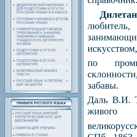
ДИДАКТИЧЕСКИЙ МАТЕРИАЛ
ДЛЯ ПОДГОТОВКИ К ОГЭ ПО
Дилетан
РУССКОМУ ЯЗЫКУ В 9 КЛАССЕ
ГОТОВИМ УЧЕНИКОВ К ЕГЭ ПО
любител
РУССКОМУ ЯЗЫКУ
СРАВНИТЕЛЬНАЯ ТАБЛИЦА
ТРЕБОВАНИЙ К ЗНАНИЯМ,
занимающ
УМЕНИЯМ И НАВЫКАМ
УЧАЩИХСЯ ПО ЛИТЕРАТУРЕ
ХIХ ВЕКА
искусством
ПОДГОТОВКА К ОГЭ ПО
ЛИТЕРАТУРЕ
по пром
ПОДГОТОВКА К ЕГЭ ПО
ЛИТЕРАТУРЕ
склонност
КОМПЛЕКСНЫЙ АНАЛИЗ
ТЕКСТА
РУССКИЙ ЯЗЫК. К ПЯТЕРКЕ
забавы.
ШАГ ЗА ШАГОМ
Даль В.И. 
ПРАВИЛА РУССКОГО ЯЗЫКА
живого
РУССКИЙ ЯЗЫК: КРАТКИЙ
ТЕОРЕТИЧЕСКИЙ КУРС ДЛЯ
ШКОЛЬНИКОВ
великорус
ПАМЯТКА ДЛЯ УЧЕНИКА
СПб.,
1863
ПРАВИЛА В СТИХАХ