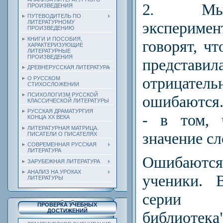
2
.
Мы п
ПРОИЗВЕДЕНИЯ
ПУТЕВОДИТЕЛЬ ПО
эксперим
ЛИТЕРАТУРНОМУ
ПРОИЗВЕДЕНИЮ
КНИГИ И ПОСОБИЯ,
говорят, ч
ХАРАКТЕРИЗУЮЩИЕ
ЛИТЕРАТУРНЫЕ
ПРОИЗВЕДЕНИЯ
представил
ДРЕВНЕРУССКАЯ ЛИТЕРАТУРА
отрицател
О РУССКОМ
СТИХОСЛОЖЕНИИ
ПСИХОЛОГИЗМ РУССКОЙ
ошибаются
КЛАССИЧЕСКОЙ ЛИТЕРАТУРЫ
РУССКАЯ ДРАМАТУРГИЯ
-
в том, ч
КОНЦА ХХ ВЕКА
ЛИТЕРАТУРНАЯ МАТРИЦА.
значение сл
ПИСАТЕЛИ О ПИСАТЕЛЯХ
СОВРЕМЕННАЯ РУССКАЯ
ЛИТЕРАТУРА
Ошибают
ЗАРУБЕЖНАЯ ЛИТЕРАТУРА
АНАЛИЗ НА УРОКАХ
ученики. 
ЛИТЕРАТУРЫ
серии
ПРОВЕРКА УЧЕБНЫХ
ДОСТИЖЕНИЙ
библиотека