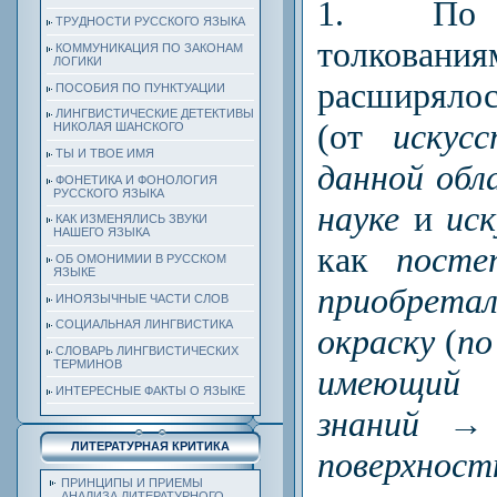
1.
По пр
ТРУДНОСТИ РУССКОГО ЯЗЫКА
толкован
КОММУНИКАЦИЯ ПО ЗАКОНАМ
ЛОГИКИ
расши­ряло
ПОСОБИЯ ПО ПУНКТУАЦИИ
ЛИНГВИСТИЧЕСКИЕ ДЕТЕКТИВЫ
(от
искусс
НИКОЛАЯ ШАНСКОГО
ТЫ И ТВОЕ ИМЯ
данной обл
ФОНЕТИКА И ФОНОЛОГИЯ
РУССКОГО ЯЗЫКА
науке
и
ис
КАК ИЗМЕНЯЛИСЬ ЗВУКИ
НАШЕГО ЯЗЫКА
как
посте
ОБ ОМОНИМИИ В РУССКОМ
ЯЗЫКЕ
приобрета
ИНОЯЗЫЧНЫЕ ЧАСТИ СЛОВ
СОЦИАЛЬНАЯ ЛИНГВИСТИКА
окраску
(
по
СЛОВАРЬ ЛИНГВИСТИЧЕСКИХ
ТЕРМИНОВ
имеющий 
ИНТЕРЕСНЫЕ ФАКТЫ О ЯЗЫКЕ
знаний
→
ЛИТЕРАТУРНАЯ КРИТИКА
поверхност
ПРИНЦИПЫ И ПРИЕМЫ
АНАЛИЗА ЛИТЕРАТУРНОГО