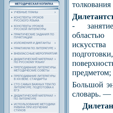
толкования
МЕТОДИЧЕСКАЯ КОПИЛКА
УЧЕБНЫЕ ПЛАНЫ
Дилетантс
КОНСПЕКТЫ УРОКОВ
РУССКОГО ЯЗЫКА
-
занятие
КОНСПЕКТЫ УРОКОВ
РУССКОЙ ЛИТЕРАТУРЫ
область
ПРАКТИЧЕСКИЕ ЗАДАНИЯ ПО
ПУНКТУАЦИИ
искусства
ИЗЛОЖЕНИЯ И ДИКТАНТЫ
ПРАКТИКУМ ПО ЛИТЕРАТУРЕ
подгот
ВНЕКЛАССНЫЕ МЕРОПРИЯТИЯ
ДИДАКТИЧЕСКИЙ МАТЕРИАЛ
поверхност
ПО РУССКОМУ ЯЗЫКУ
ПРЕПОДАВАНИЕ ЛИТЕРАТУРЫ.
предметом; 
МЕТОДИЧЕСКИЕ СОВЕТЫ
ПРЕПОДАВАНИЕ ЛИТЕРАТУРЫ
В XXI ВЕКЕ. СТАНДАРТЫ
Большой э
СТО САМЫХ ВАЖНЫХ ТЕМ ПО
ЛИТЕРАТУРЕ. ПОДГОТОВКА К
ЕГЭ
словарь.
—
ДИДАКТИЧЕСКИЙ МАТЕРИАЛ
ПО ЛИТЕРАТУРЕ
Дилетан
ИСПОЛЬЗОВАНИЕ МЕТОДИКИ
РИВИНА ПРИ ИЗУЧЕНИИ
СТИХОВ