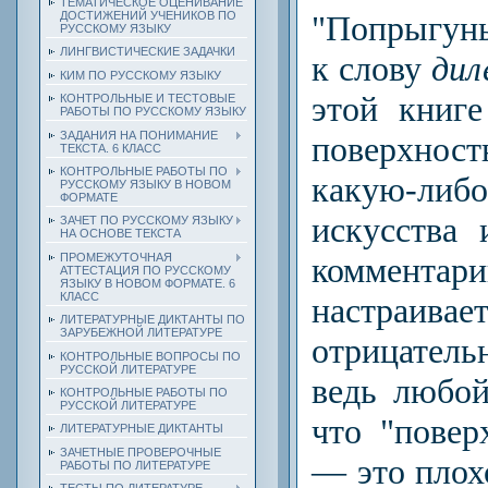
ТЕМАТИЧЕСКОЕ ОЦЕНИВАНИЕ
"Попрыгунь
ДОСТИЖЕНИЙ УЧЕНИКОВ ПО
РУССКОМУ ЯЗЫКУ
ЛИНГВИСТИЧЕСКИЕ ЗАДАЧКИ
к слову
ди
КИМ ПО РУССКОМУ ЯЗЫКУ
этой книге
КОНТРОЛЬНЫЕ И ТЕСТОВЫЕ
РАБОТЫ ПО РУССКОМУ ЯЗЫКУ
ЗАДАНИЯ НА ПОНИМАНИЕ
поверхн
ТЕКСТА. 6 КЛАСС
КОНТРОЛЬНЫЕ РАБОТЫ ПО
какую-л
РУССКОМУ ЯЗЫКУ В НОВОМ
ФОРМАТЕ
искусства 
ЗАЧЕТ ПО РУССКОМУ ЯЗЫКУ
НА ОСНОВЕ ТЕКСТА
комментар
ПРОМЕЖУТОЧНАЯ
АТТЕСТАЦИЯ ПО РУССКОМУ
ЯЗЫКУ В НОВОМ ФОРМАТЕ. 6
КЛАСС
настр
ЛИТЕРАТУРНЫЕ ДИКТАНТЫ ПО
ЗАРУБЕЖНОЙ ЛИТЕРАТУРЕ
отрицател
КОНТРОЛЬНЫЕ ВОПРОСЫ ПО
РУССКОЙ ЛИТЕРАТУРЕ
ведь любой
КОНТРОЛЬНЫЕ РАБОТЫ ПО
РУССКОЙ ЛИТЕРАТУРЕ
что "повер
ЛИТЕРАТУРНЫЕ ДИКТАНТЫ
ЗАЧЕТНЫЕ ПРОВЕРОЧНЫЕ
—
это плохо
РАБОТЫ ПО ЛИТЕРАТУРЕ