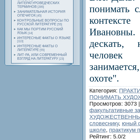
ЛИТЕРАТУРОВЕДЧЕСКИХ
понимать 
ТЕРМИНОВ
[295]
ЗАНИМАТЕЛЬНАЯ ИСТОРИЯ
ОПЕЧАТОК
[45]
контекс
КОНТРОЛЬНЫЕ ВОПРОСЫ ПО
РУССКОЙ ЛИТЕРАТУРЕ
[55]
Ивановны. 
КАК МЫ ПОРТИМ РУССКИЙ
ЯЗЫК
[14]
ИНТЕРЕСНЫЕ ФАКТЫ О ЯЗЫКЕ
дескать,
[113]
ИНТЕРЕСНЫЕ ФАКТЫ О
ЛИТЕРАТУРЕ
[55]
человек
ЛИТ-РА, ИЛИ СОВРЕМЕННЫЙ
ВЗГЛЯД НА ЛИТЕРАТУРУ
[23]
занимается
охоте".
Категория
:
ПРАКТ
ПОНИМАТЬ ХУДО
Просмотров
: 3073 
факультативные за
ХУДОЖЕСТВЕННЫ
словеснику
,
юный 
школе
,
практикум 
Рейтинг
:
5.0
/
2