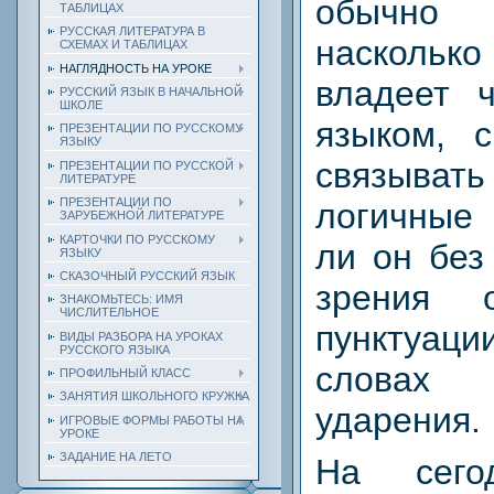
обычно 
ТАБЛИЦАХ
РУССКАЯ ЛИТЕРАТУРА В
насколь
СХЕМАХ И ТАБЛИЦАХ
НАГЛЯДНОСТЬ НА УРОКЕ
владеет 
РУССКИЙ ЯЗЫК В НАЧАЛЬНОЙ
ШКОЛЕ
языком, 
ПРЕЗЕНТАЦИИ ПО РУССКОМУ
ЯЗЫКУ
связыв
ПРЕЗЕНТАЦИИ ПО РУССКОЙ
ЛИТЕРАТУРЕ
ПРЕЗЕНТАЦИИ ПО
логичные
ЗАРУБЕЖНОЙ ЛИТЕРАТУРЕ
КАРТОЧКИ ПО РУССКОМУ
ли он без
ЯЗЫКУ
СКАЗОЧНЫЙ РУССКИЙ ЯЗЫК
зрения 
ЗНАКОМЬТЕСЬ: ИМЯ
ЧИСЛИТЕЛЬНОЕ
пунктуаци
ВИДЫ РАЗБОРА НА УРОКАХ
РУССКОГО ЯЗЫКА
словах
ПРОФИЛЬНЫЙ КЛАСС
ЗАНЯТИЯ ШКОЛЬНОГО КРУЖКА
ударения.
ИГРОВЫЕ ФОРМЫ РАБОТЫ НА
УРОКЕ
ЗАДАНИЕ НА ЛЕТО
На сего