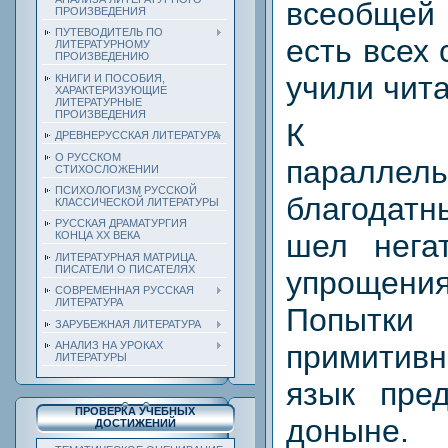
всеобщей 
ПРОИЗВЕДЕНИЯ
ПУТЕВОДИТЕЛЬ ПО
есть всех
ЛИТЕРАТУРНОМУ
ПРОИЗВЕДЕНИЮ
учили чита
КНИГИ И ПОСОБИЯ,
ХАРАКТЕРИЗУЮЩИЕ
ЛИТЕРАТУРНЫЕ
ПРОИЗВЕДЕНИЯ
К со
ДРЕВНЕРУССКАЯ ЛИТЕРАТУРА
О РУССКОМ
паралле
СТИХОСЛОЖЕНИИ
ПСИХОЛОГИЗМ РУССКОЙ
благодат
КЛАССИЧЕСКОЙ ЛИТЕРАТУРЫ
РУССКАЯ ДРАМАТУРГИЯ
шел нега
КОНЦА ХХ ВЕКА
ЛИТЕРАТУРНАЯ МАТРИЦА.
ПИСАТЕЛИ О ПИСАТЕЛЯХ
упрощения
СОВРЕМЕННАЯ РУССКАЯ
ЛИТЕРАТУРА
Попыт
ЗАРУБЕЖНАЯ ЛИТЕРАТУРА
АНАЛИЗ НА УРОКАХ
примити
ЛИТЕРАТУРЫ
язык пре
ПРОВЕРКА УЧЕБНЫХ
доныне.
ДОСТИЖЕНИЙ