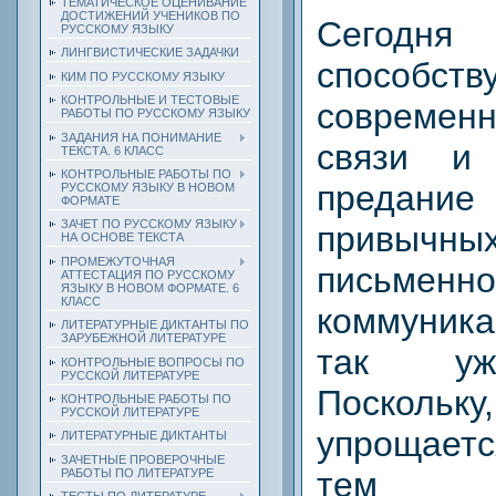
ТЕМАТИЧЕСКОЕ ОЦЕНИВАНИЕ
ДОСТИЖЕНИЙ УЧЕНИКОВ ПО
Сегод
РУССКОМУ ЯЗЫКУ
ЛИНГВИСТИЧЕСКИЕ ЗАДАЧКИ
способст
КИМ ПО РУССКОМУ ЯЗЫКУ
КОНТРОЛЬНЫЕ И ТЕСТОВЫЕ
совреме
РАБОТЫ ПО РУССКОМУ ЯЗЫКУ
ЗАДАНИЯ НА ПОНИМАНИЕ
связи и
ТЕКСТА. 6 КЛАСС
КОНТРОЛЬНЫЕ РАБОТЫ ПО
предан
РУССКОМУ ЯЗЫКУ В НОВОМ
ФОРМАТЕ
ЗАЧЕТ ПО РУССКОМУ ЯЗЫКУ
привычн
НА ОСНОВЕ ТЕКСТА
ПРОМЕЖУТОЧНАЯ
письменно
АТТЕСТАЦИЯ ПО РУССКОМУ
ЯЗЫКУ В НОВОМ ФОРМАТЕ. 6
КЛАСС
коммуника
ЛИТЕРАТУРНЫЕ ДИКТАНТЫ ПО
ЗАРУБЕЖНОЙ ЛИТЕРАТУРЕ
так уж
КОНТРОЛЬНЫЕ ВОПРОСЫ ПО
РУССКОЙ ЛИТЕРАТУРЕ
Посколь
КОНТРОЛЬНЫЕ РАБОТЫ ПО
РУССКОЙ ЛИТЕРАТУРЕ
упрощаетс
ЛИТЕРАТУРНЫЕ ДИКТАНТЫ
ЗАЧЕТНЫЕ ПРОВЕРОЧНЫЕ
тем п
РАБОТЫ ПО ЛИТЕРАТУРЕ