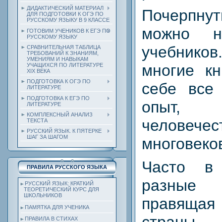
ДИДАКТИЧЕСКИЙ МАТЕРИАЛ
Почерпну
ДЛЯ ПОДГОТОВКИ К ОГЭ ПО
РУССКОМУ ЯЗЫКУ В 9 КЛАССЕ
можно н
ГОТОВИМ УЧЕНИКОВ К ЕГЭ ПО
РУССКОМУ ЯЗЫКУ
учебников
СРАВНИТЕЛЬНАЯ ТАБЛИЦА
ТРЕБОВАНИЙ К ЗНАНИЯМ,
УМЕНИЯМ И НАВЫКАМ
многие кн
УЧАЩИХСЯ ПО ЛИТЕРАТУРЕ
ХIХ ВЕКА
ПОДГОТОВКА К ОГЭ ПО
себе все
ЛИТЕРАТУРЕ
ПОДГОТОВКА К ЕГЭ ПО
опыт, 
ЛИТЕРАТУРЕ
КОМПЛЕКСНЫЙ АНАЛИЗ
человече
ТЕКСТА
РУССКИЙ ЯЗЫК. К ПЯТЕРКЕ
ШАГ ЗА ШАГОМ
многовеко
Часто в
ПРАВИЛА РУССКОГО ЯЗЫКА
разные
РУССКИЙ ЯЗЫК: КРАТКИЙ
ТЕОРЕТИЧЕСКИЙ КУРС ДЛЯ
ШКОЛЬНИКОВ
правяща
ПАМЯТКА ДЛЯ УЧЕНИКА
ПРАВИЛА В СТИХАХ