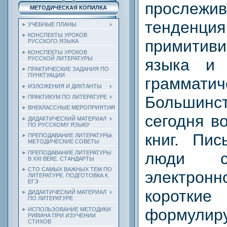
прослежи
МЕТОДИЧЕСКАЯ КОПИЛКА
тенденция
УЧЕБНЫЕ ПЛАНЫ
КОНСПЕКТЫ УРОКОВ
примитиви
РУССКОГО ЯЗЫКА
КОНСПЕКТЫ УРОКОВ
РУССКОЙ ЛИТЕРАТУРЫ
языка и 
ПРАКТИЧЕСКИЕ ЗАДАНИЯ ПО
ПУНКТУАЦИИ
граммати
ИЗЛОЖЕНИЯ И ДИКТАНТЫ
Больши
ПРАКТИКУМ ПО ЛИТЕРАТУРЕ
ВНЕКЛАССНЫЕ МЕРОПРИЯТИЯ
сегодня в
ДИДАКТИЧЕСКИЙ МАТЕРИАЛ
ПО РУССКОМУ ЯЗЫКУ
книг. Пис
ПРЕПОДАВАНИЕ ЛИТЕРАТУРЫ.
МЕТОДИЧЕСКИЕ СОВЕТЫ
ПРЕПОДАВАНИЕ ЛИТЕРАТУРЫ
люди с
В XXI ВЕКЕ. СТАНДАРТЫ
СТО САМЫХ ВАЖНЫХ ТЕМ ПО
электр
ЛИТЕРАТУРЕ. ПОДГОТОВКА К
ЕГЭ
коротк
ДИДАКТИЧЕСКИЙ МАТЕРИАЛ
ПО ЛИТЕРАТУРЕ
форму
ИСПОЛЬЗОВАНИЕ МЕТОДИКИ
РИВИНА ПРИ ИЗУЧЕНИИ
СТИХОВ