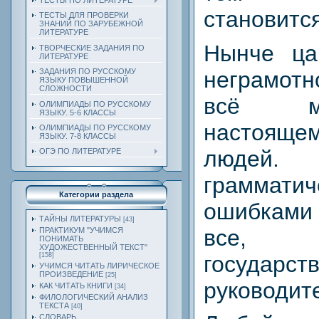
ТЕСТЫ ПО ЛИТЕРАТУРЕ
становитс
ТЕСТЫ ДЛЯ ПРОВЕРКИ
ЗНАНИЙ ПО ЗАРУБЕЖНОЙ
ЛИТЕРАТУРЕ
Нынче ца
ТВОРЧЕСКИЕ ЗАДАНИЯ ПО
ЛИТЕРАТУРЕ
неграмотн
ЗАДАНИЯ ПО РУССКОМУ
ЯЗЫКУ ПОВЫШЕННОЙ
СЛОЖНОСТИ
всё м
ОЛИМПИАДЫ ПО РУССКОМУ
ЯЗЫКУ. 5-6 КЛАССЫ
настоящ
ОЛИМПИАДЫ ПО РУССКОМУ
ЯЗЫКУ. 7-8 КЛАССЫ
людей.
ОГЭ ПО ЛИТЕРАТУРЕ
грамматич
Категории раздела
ошибками 
ТАЙНЫ ЛИТЕРАТУРЫ
[43]
все, 
ПРАКТИКУМ "УЧИМСЯ
ПОНИМАТЬ
ХУДОЖЕСТВЕННЫЙ ТЕКСТ"
государст
[158]
УЧИМСЯ ЧИТАТЬ ЛИРИЧЕСКОЕ
ПРОИЗВЕДЕНИЕ
[25]
руководит
КАК ЧИТАТЬ КНИГИ
[34]
ФИЛОЛОГИЧЕСКИЙ АНАЛИЗ
ТЕКСТА
[40]
СЛОВАРЬ