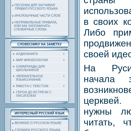
стран
ПЕСЕНКИ ДЛЯ ЗАУЧИВАЯ
использов
ПРАВИЛ РУССКОГО ЯЗЫКА
ИНОЯЗЫЧНЫЕ ЧАСТИ СЛОВ
в своих к
НЕПРАВИЛЬНЫЕ ПРАВИЛА,
ИЛИ КАК ЗАПОМИНАТЬ
Либо при
СЛОВАРНЫЕ СЛОВА
продвиж
СЛОВЕСНИКУ НА ЗАМЕТКУ
своей иде
АУДИОКНИГИ
МИР ФРАЗЕОЛОГИИ
На Руси
ОЛИМПИАДЫ ДЛЯ
ШКОЛЬНИКОВ
начала 
УВЛЕКАТЕЛЬНОЕ
ЯЗЫКОЗНАНИЕ
РАБОТА С ТЕКСТОМ
возникно
ГЕРОИ ДО ВСТРЕЧИ С
ПИСАТЕЛЕМ
церквей
нужны лю
ИНТЕРЕСНЫЙ РУССКИЙ ЯЗЫК
читать, ч
ВЕЛИКИЕ О РУССКОМ ЯЗЫКЕ
СЛОВАРИ РУССКОГО ЯЗЫКА