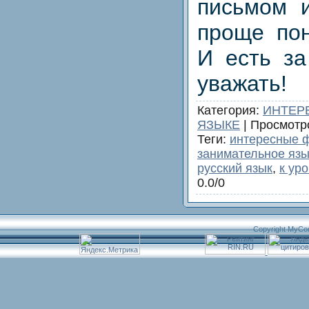
письмом и
проще пон
И есть за
уважать!
Категория
:
ИНТЕР
ЯЗЫКЕ
|
Просмотр
Теги
:
интересные ф
занимательное яз
русский язык
,
к ур
0.0
/
0
Copyright MyCo