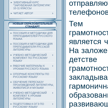
отправля
ЭЛЕКТИВНЫЙ КУРС
"ЗАРУБЕЖНАЯ ЛИТЕРАТУРА".
10-11 КЛАССЫ
телефонов
ЧИТАЕТ АВТОР
Тем н
НОВЫЙ ОБРАЗОВАТЕЛЬНЫЙ
СТАНДАРТ
грамотнос
ПОСОБИЯ И МЕТОДИЧКИ ДЛЯ
ПРЕПОДАВАТЕЛЕЙ РУССКОГО
является 
ЯЗЫКА
ПОСОБИЯ И МЕТОДИЧКИ ДЛЯ
ПРЕПОДАВАТЕЛЯ РУССКОЙ
На заложе
ЛИТЕРАТУРЫ
УЧЕБНО-МЕТОДИЧЕСКИЙ
детстве
КОМПЛЕКТ ПО РУССКОМУ
ЯЗЫКУ
грамотнос
РАБОЧИЕ МАТЕРИАЛЫ К
УРОКАМ РУССКОГО ЯЗЫКА
ОПОРНЫЕ КОНСПЕКТЫ ПО
закладыва
РУССКОМУ ЯЗЫКУ
ОБУЧЕНИЕ ПЕРЕСКАЗУ
гармоничн
ПРОИЗВЕДЕНИЙ ЛИТЕРАТУРЫ,
ЖИВОПИСИ И МУЗЫКИ
образован
УЧЕБНО-МЕТОДИЧЕСКИЙ
КОМПЛЕКТ К УРОКАМ
ЛИТЕРАТУРЫ
развивающ
ПОДГОТОВКА К ОГЭ ПО
РУССКОМУ ЯЗЫКУ