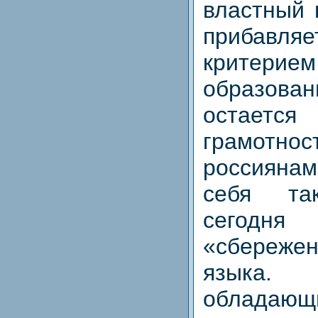
властный 
прибавл
критерием
образован
остается
грамотн
россияна
себя та
сегод
«сбереже
языка
обладаю