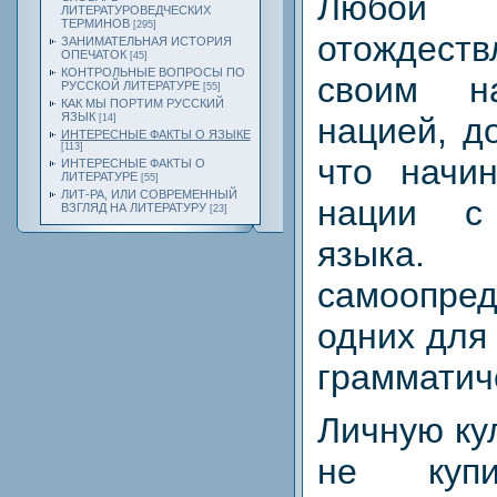
Любой
ЛИТЕРАТУРОВЕДЧЕСКИХ
ТЕРМИНОВ
[295]
отождеств
ЗАНИМАТЕЛЬНАЯ ИСТОРИЯ
ОПЕЧАТОК
[45]
КОНТРОЛЬНЫЕ ВОПРОСЫ ПО
своим н
РУССКОЙ ЛИТЕРАТУРЕ
[55]
КАК МЫ ПОРТИМ РУССКИЙ
ЯЗЫК
нацией, д
[14]
ИНТЕРЕСНЫЕ ФАКТЫ О ЯЗЫКЕ
[113]
что начин
ИНТЕРЕСНЫЕ ФАКТЫ О
ЛИТЕРАТУРЕ
[55]
ЛИТ-РА, ИЛИ СОВРЕМЕННЫЙ
нации с
ВЗГЛЯД НА ЛИТЕРАТУРУ
[23]
язык
самоопред
одних для
грамматич
Личную ку
не купи