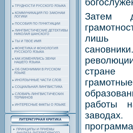
богослуже
ТРУДНОСТИ РУССКОГО ЯЗЫКА
Затем д
КОММУНИКАЦИЯ ПО ЗАКОНАМ
ЛОГИКИ
ПОСОБИЯ ПО ПУНКТУАЦИИ
грамотно
ЛИНГВИСТИЧЕСКИЕ ДЕТЕКТИВЫ
НИКОЛАЯ ШАНСКОГО
лишь 
ТЫ И ТВОЕ ИМЯ
сановн
ФОНЕТИКА И ФОНОЛОГИЯ
РУССКОГО ЯЗЫКА
революци
КАК ИЗМЕНЯЛИСЬ ЗВУКИ
НАШЕГО ЯЗЫКА
стране 
ОБ ОМОНИМИИ В РУССКОМ
ЯЗЫКЕ
грамотн
ИНОЯЗЫЧНЫЕ ЧАСТИ СЛОВ
СОЦИАЛЬНАЯ ЛИНГВИСТИКА
образов
СЛОВАРЬ ЛИНГВИСТИЧЕСКИХ
ТЕРМИНОВ
работы 
ИНТЕРЕСНЫЕ ФАКТЫ О ЯЗЫКЕ
заводах.
ЛИТЕРАТУРНАЯ КРИТИКА
програм
ПРИНЦИПЫ И ПРИЕМЫ
АНАЛИЗА ЛИТЕРАТУРНОГО