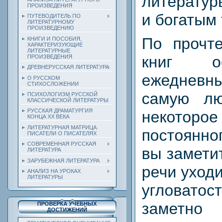
литератур
ПРОИЗВЕДЕНИЯ
и богатым 
ПУТЕВОДИТЕЛЬ ПО
ЛИТЕРАТУРНОМУ
ПРОИЗВЕДЕНИЮ
По прочте
КНИГИ И ПОСОБИЯ,
ХАРАКТЕРИЗУЮЩИЕ
ЛИТЕРАТУРНЫЕ
книг о
ПРОИЗВЕДЕНИЯ
ДРЕВНЕРУССКАЯ ЛИТЕРАТУРА
ежеднев
О РУССКОМ
СТИХОСЛОЖЕНИИ
самую лю
ПСИХОЛОГИЗМ РУССКОЙ
КЛАССИЧЕСКОЙ ЛИТЕРАТУРЫ
РУССКАЯ ДРАМАТУРГИЯ
некоторо
КОНЦА ХХ ВЕКА
ЛИТЕРАТУРНАЯ МАТРИЦА.
постоянно
ПИСАТЕЛИ О ПИСАТЕЛЯХ
СОВРЕМЕННАЯ РУССКАЯ
вы замети
ЛИТЕРАТУРА
ЗАРУБЕЖНАЯ ЛИТЕРАТУРА
речи уход
АНАЛИЗ НА УРОКАХ
ЛИТЕРАТУРЫ
угловато
заметно
ПРОВЕРКА УЧЕБНЫХ
ДОСТИЖЕНИЙ