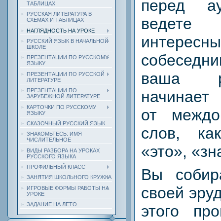
перед а
ТАБЛИЦАХ
РУССКАЯ ЛИТЕРАТУРА В
ведет
СХЕМАХ И ТАБЛИЦАХ
НАГЛЯДНОСТЬ НА УРОКЕ
интересн
РУССКИЙ ЯЗЫК В НАЧАЛЬНОЙ
ШКОЛЕ
собеседни
ПРЕЗЕНТАЦИИ ПО РУССКОМУ
ЯЗЫКУ
ваша р
ПРЕЗЕНТАЦИИ ПО РУССКОЙ
ЛИТЕРАТУРЕ
ПРЕЗЕНТАЦИИ ПО
начинает
ЗАРУБЕЖНОЙ ЛИТЕРАТУРЕ
КАРТОЧКИ ПО РУССКОМУ
от междо
ЯЗЫКУ
СКАЗОЧНЫЙ РУССКИЙ ЯЗЫК
слов, ка
ЗНАКОМЬТЕСЬ: ИМЯ
ЧИСЛИТЕЛЬНОЕ
«это», «зн
ВИДЫ РАЗБОРА НА УРОКАХ
РУССКОГО ЯЗЫКА
ПРОФИЛЬНЫЙ КЛАСС
Вы собир
ЗАНЯТИЯ ШКОЛЬНОГО КРУЖКА
своей эру
ИГРОВЫЕ ФОРМЫ РАБОТЫ НА
УРОКЕ
ЗАДАНИЕ НА ЛЕТО
этого про