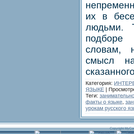
непременн
их в бес
людьми. 
подборе
словам, 
смысл на
сказанного
Категория
:
ИНТЕР
ЯЗЫКЕ
|
Просмотр
Теги
:
занимательно
факты о языке
,
зан
урокам русского я
Copyright MyCo