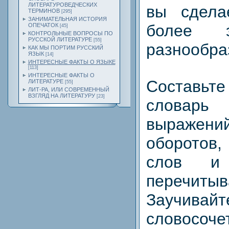
ЛИТЕРАТУРОВЕДЧЕСКИХ
вы сдела
ТЕРМИНОВ
[295]
ЗАНИМАТЕЛЬНАЯ ИСТОРИЯ
более 
ОПЕЧАТОК
[45]
КОНТРОЛЬНЫЕ ВОПРОСЫ ПО
РУССКОЙ ЛИТЕРАТУРЕ
[55]
разнообра
КАК МЫ ПОРТИМ РУССКИЙ
ЯЗЫК
[14]
ИНТЕРЕСНЫЕ ФАКТЫ О ЯЗЫКЕ
[113]
ИНТЕРЕСНЫЕ ФАКТЫ О
Состав
ЛИТЕРАТУРЕ
[55]
ЛИТ-РА, ИЛИ СОВРЕМЕННЫЙ
ВЗГЛЯД НА ЛИТЕРАТУРУ
[23]
словарь 
выражени
оборотов
слов и 
перечит
Заучи
словос