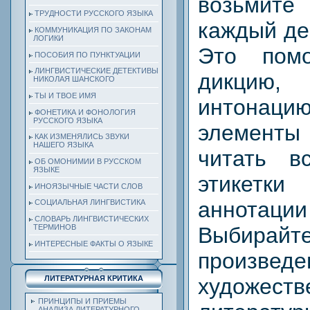
возьмит
ТРУДНОСТИ РУССКОГО ЯЗЫКА
каждый де
КОММУНИКАЦИЯ ПО ЗАКОНАМ
ЛОГИКИ
Это помо
ПОСОБИЯ ПО ПУНКТУАЦИИ
ЛИНГВИСТИЧЕСКИЕ ДЕТЕКТИВЫ
дикцию,
НИКОЛАЯ ШАНСКОГО
ТЫ И ТВОЕ ИМЯ
интонаци
ФОНЕТИКА И ФОНОЛОГИЯ
РУССКОГО ЯЗЫКА
элементы 
КАК ИЗМЕНЯЛИСЬ ЗВУКИ
НАШЕГО ЯЗЫКА
читать в
ОБ ОМОНИМИИ В РУССКОМ
ЯЗЫКЕ
этикетк
ИНОЯЗЫЧНЫЕ ЧАСТИ СЛОВ
аннотац
СОЦИАЛЬНАЯ ЛИНГВИСТИКА
СЛОВАРЬ ЛИНГВИСТИЧЕСКИХ
ТЕРМИНОВ
Выбира
ИНТЕРЕСНЫЕ ФАКТЫ О ЯЗЫКЕ
произведе
художеств
ЛИТЕРАТУРНАЯ КРИТИКА
ПРИНЦИПЫ И ПРИЕМЫ
АНАЛИЗА ЛИТЕРАТУРНОГО