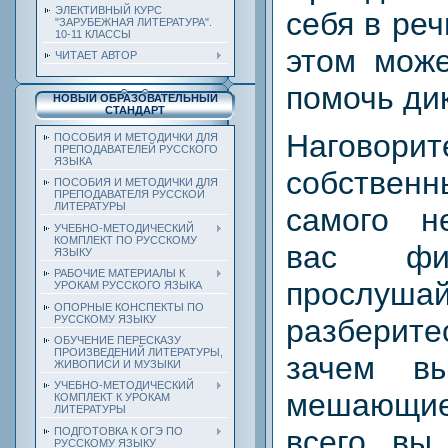
ЭЛЕКТИВНЫЙ КУРС
себя в реч
"ЗАРУБЕЖНАЯ ЛИТЕРАТУРА".
10-11 КЛАССЫ
этом може
ЧИТАЕТ АВТОР
помочь ди
НОВЫЙ ОБРАЗОВАТЕЛЬНЫЙ
СТАНДАРТ
Наговор
ПОСОБИЯ И МЕТОДИЧКИ ДЛЯ
ПРЕПОДАВАТЕЛЕЙ РУССКОГО
ЯЗЫКА
собстве
ПОСОБИЯ И МЕТОДИЧКИ ДЛЯ
ПРЕПОДАВАТЕЛЯ РУССКОЙ
ЛИТЕРАТУРЫ
самого н
УЧЕБНО-МЕТОДИЧЕСКИЙ
КОМПЛЕКТ ПО РУССКОМУ
вас фи
ЯЗЫКУ
РАБОЧИЕ МАТЕРИАЛЫ К
прослуш
УРОКАМ РУССКОГО ЯЗЫКА
ОПОРНЫЕ КОНСПЕКТЫ ПО
РУССКОМУ ЯЗЫКУ
разбери
ОБУЧЕНИЕ ПЕРЕСКАЗУ
ПРОИЗВЕДЕНИЙ ЛИТЕРАТУРЫ,
зачем вы
ЖИВОПИСИ И МУЗЫКИ
УЧЕБНО-МЕТОДИЧЕСКИЙ
мешающие
КОМПЛЕКТ К УРОКАМ
ЛИТЕРАТУРЫ
всего, вы
ПОДГОТОВКА К ОГЭ ПО
РУССКОМУ ЯЗЫКУ