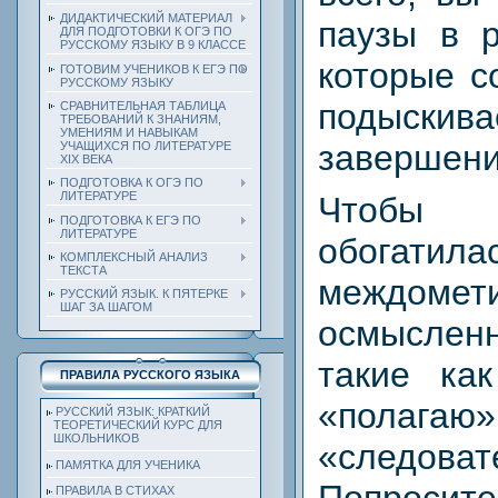
ДИДАКТИЧЕСКИЙ МАТЕРИАЛ
паузы в р
ДЛЯ ПОДГОТОВКИ К ОГЭ ПО
РУССКОМУ ЯЗЫКУ В 9 КЛАССЕ
которые с
ГОТОВИМ УЧЕНИКОВ К ЕГЭ ПО
РУССКОМУ ЯЗЫКУ
подыскив
СРАВНИТЕЛЬНАЯ ТАБЛИЦА
ТРЕБОВАНИЙ К ЗНАНИЯМ,
УМЕНИЯМ И НАВЫКАМ
завершени
УЧАЩИХСЯ ПО ЛИТЕРАТУРЕ
ХIХ ВЕКА
ПОДГОТОВКА К ОГЭ ПО
ЛИТЕРАТУРЕ
Чтобы
ПОДГОТОВКА К ЕГЭ ПО
ЛИТЕРАТУРЕ
обогатил
КОМПЛЕКСНЫЙ АНАЛИЗ
ТЕКСТА
междо
РУССКИЙ ЯЗЫК. К ПЯТЕРКЕ
ШАГ ЗА ШАГОМ
осмысле
такие ка
ПРАВИЛА РУССКОГО ЯЗЫКА
«полагаю»
РУССКИЙ ЯЗЫК: КРАТКИЙ
ТЕОРЕТИЧЕСКИЙ КУРС ДЛЯ
ШКОЛЬНИКОВ
«следоват
ПАМЯТКА ДЛЯ УЧЕНИКА
ПРАВИЛА В СТИХАХ