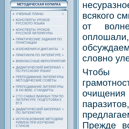
несураз
МЕТОДИЧЕСКАЯ КОПИЛКА
всякого см
УЧЕБНЫЕ ПЛАНЫ
КОНСПЕКТЫ УРОКОВ
от волн
РУССКОГО ЯЗЫКА
КОНСПЕКТЫ УРОКОВ
РУССКОЙ ЛИТЕРАТУРЫ
оплошали
ПРАКТИЧЕСКИЕ ЗАДАНИЯ ПО
ПУНКТУАЦИИ
обсужда
ИЗЛОЖЕНИЯ И ДИКТАНТЫ
словно ул
ПРАКТИКУМ ПО ЛИТЕРАТУРЕ
ВНЕКЛАССНЫЕ МЕРОПРИЯТИЯ
ДИДАКТИЧЕСКИЙ МАТЕРИАЛ
Чтобы
ПО РУССКОМУ ЯЗЫКУ
ПРЕПОДАВАНИЕ ЛИТЕРАТУРЫ.
грамотно
МЕТОДИЧЕСКИЕ СОВЕТЫ
ПРЕПОДАВАНИЕ ЛИТЕРАТУРЫ
очищени
В XXI ВЕКЕ. СТАНДАРТЫ
СТО САМЫХ ВАЖНЫХ ТЕМ ПО
ЛИТЕРАТУРЕ. ПОДГОТОВКА К
паразитов
ЕГЭ
ДИДАКТИЧЕСКИЙ МАТЕРИАЛ
предлагае
ПО ЛИТЕРАТУРЕ
ИСПОЛЬЗОВАНИЕ МЕТОДИКИ
Прежде вс
РИВИНА ПРИ ИЗУЧЕНИИ
СТИХОВ