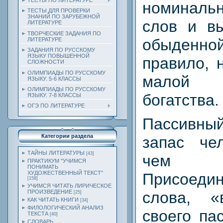
ТЕСТЫ ПО ЛИТЕРАТУРЕ
номиналь
ТЕСТЫ ДЛЯ ПРОВЕРКИ
ЗНАНИЙ ПО ЗАРУБЕЖНОЙ
слов и в
ЛИТЕРАТУРЕ
ТВОРЧЕСКИЕ ЗАДАНИЯ ПО
обыденн
ЛИТЕРАТУРЕ
ЗАДАНИЯ ПО РУССКОМУ
ЯЗЫКУ ПОВЫШЕННОЙ
правило, 
СЛОЖНОСТИ
ОЛИМПИАДЫ ПО РУССКОМУ
малой т
ЯЗЫКУ. 5-6 КЛАССЫ
ОЛИМПИАДЫ ПО РУССКОМУ
богатства.
ЯЗЫКУ. 7-8 КЛАССЫ
ОГЭ ПО ЛИТЕРАТУРЕ
Пассивн
Категории раздела
запас че
ТАЙНЫ ЛИТЕРАТУРЫ
[43]
чем а
ПРАКТИКУМ "УЧИМСЯ
ПОНИМАТЬ
ХУДОЖЕСТВЕННЫЙ ТЕКСТ"
Присоедин
[158]
УЧИМСЯ ЧИТАТЬ ЛИРИЧЕСКОЕ
слова, «
ПРОИЗВЕДЕНИЕ
[25]
КАК ЧИТАТЬ КНИГИ
[34]
ФИЛОЛОГИЧЕСКИЙ АНАЛИЗ
своего па
ТЕКСТА
[40]
СЛОВАРЬ