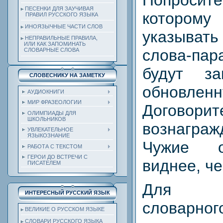
Попроси
ПЕСЕНКИ ДЛЯ ЗАУЧИВАЯ
котором
ПРАВИЛ РУССКОГО ЯЗЫКА
ИНОЯЗЫЧНЫЕ ЧАСТИ СЛОВ
указыва
НЕПРАВИЛЬНЫЕ ПРАВИЛА,
ИЛИ КАК ЗАПОМИНАТЬ
слова-п
СЛОВАРНЫЕ СЛОВА
будут за
СЛОВЕСНИКУ НА ЗАМЕТКУ
обновл
АУДИОКНИГИ
МИР ФРАЗЕОЛОГИИ
Договор
ОЛИМПИАДЫ ДЛЯ
ШКОЛЬНИКОВ
вознаграж
УВЛЕКАТЕЛЬНОЕ
ЯЗЫКОЗНАНИЕ
Чужие о
РАБОТА С ТЕКСТОМ
ГЕРОИ ДО ВСТРЕЧИ С
виднее, че
ПИСАТЕЛЕМ
Для у
ИНТЕРЕСНЫЙ РУССКИЙ ЯЗЫК
словар
ВЕЛИКИЕ О РУССКОМ ЯЗЫКЕ
СЛОВАРИ РУССКОГО ЯЗЫКА