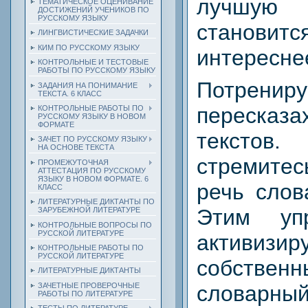
лучшую 
ТЕМАТИЧЕСКОЕ ОЦЕНИВАНИЕ
ДОСТИЖЕНИЙ УЧЕНИКОВ ПО
РУССКОМУ ЯЗЫКУ
станови
ЛИНГВИСТИЧЕСКИЕ ЗАДАЧКИ
КИМ ПО РУССКОМУ ЯЗЫКУ
интересне
КОНТРОЛЬНЫЕ И ТЕСТОВЫЕ
РАБОТЫ ПО РУССКОМУ ЯЗЫКУ
Потрен
ЗАДАНИЯ НА ПОНИМАНИЕ
ТЕКСТА. 6 КЛАСС
переска
КОНТРОЛЬНЫЕ РАБОТЫ ПО
РУССКОМУ ЯЗЫКУ В НОВОМ
ФОРМАТЕ
тексто
ЗАЧЕТ ПО РУССКОМУ ЯЗЫКУ
НА ОСНОВЕ ТЕКСТА
стремите
ПРОМЕЖУТОЧНАЯ
АТТЕСТАЦИЯ ПО РУССКОМУ
ЯЗЫКУ В НОВОМ ФОРМАТЕ. 6
речь слов
КЛАСС
ЛИТЕРАТУРНЫЕ ДИКТАНТЫ ПО
Этим уп
ЗАРУБЕЖНОЙ ЛИТЕРАТУРЕ
КОНТРОЛЬНЫЕ ВОПРОСЫ ПО
РУССКОЙ ЛИТЕРАТУРЕ
активизир
КОНТРОЛЬНЫЕ РАБОТЫ ПО
РУССКОЙ ЛИТЕРАТУРЕ
собствен
ЛИТЕРАТУРНЫЕ ДИКТАНТЫ
ЗАЧЕТНЫЕ ПРОВЕРОЧНЫЕ
словарный
РАБОТЫ ПО ЛИТЕРАТУРЕ