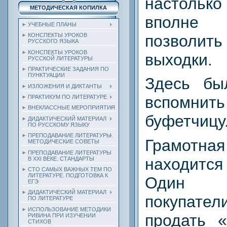
настолько
МЕТОДИЧЕСКАЯ КОПИЛКА
вполне
УЧЕБНЫЕ ПЛАНЫ
позвол
КОНСПЕКТЫ УРОКОВ
РУССКОГО ЯЗЫКА
КОНСПЕКТЫ УРОКОВ
выходки.
РУССКОЙ ЛИТЕРАТУРЫ
ПРАКТИЧЕСКИЕ ЗАДАНИЯ ПО
ПУНКТУАЦИИ
Здесь бы
ИЗЛОЖЕНИЯ И ДИКТАНТЫ
вспомнит
ПРАКТИКУМ ПО ЛИТЕРАТУРЕ
ВНЕКЛАССНЫЕ МЕРОПРИЯТИЯ
буфетчицу
ДИДАКТИЧЕСКИЙ МАТЕРИАЛ
ПО РУССКОМУ ЯЗЫКУ
ПРЕПОДАВАНИЕ ЛИТЕРАТУРЫ.
Грамот
МЕТОДИЧЕСКИЕ СОВЕТЫ
ПРЕПОДАВАНИЕ ЛИТЕРАТУРЫ
находится
В XXI ВЕКЕ. СТАНДАРТЫ
СТО САМЫХ ВАЖНЫХ ТЕМ ПО
ЛИТЕРАТУРЕ. ПОДГОТОВКА К
Один 
ЕГЭ
ДИДАКТИЧЕСКИЙ МАТЕРИАЛ
покупат
ПО ЛИТЕРАТУРЕ
ИСПОЛЬЗОВАНИЕ МЕТОДИКИ
продать 
РИВИНА ПРИ ИЗУЧЕНИИ
СТИХОВ