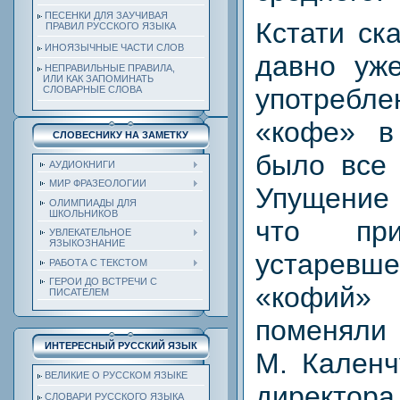
ПЕСЕНКИ ДЛЯ ЗАУЧИВАЯ
Кстати ск
ПРАВИЛ РУССКОГО ЯЗЫКА
ИНОЯЗЫЧНЫЕ ЧАСТИ СЛОВ
давно уже
НЕПРАВИЛЬНЫЕ ПРАВИЛА,
ИЛИ КАК ЗАПОМИНАТЬ
употреб
СЛОВАРНЫЕ СЛОВА
«кофе» в
СЛОВЕСНИКУ НА ЗАМЕТКУ
было все
АУДИОКНИГИ
МИР ФРАЗЕОЛОГИИ
Упущение 
ОЛИМПИАДЫ ДЛЯ
ШКОЛЬНИКОВ
что при
УВЛЕКАТЕЛЬНОЕ
ЯЗЫКОЗНАНИЕ
устаре
РАБОТА С ТЕКСТОМ
ГЕРОИ ДО ВСТРЕЧИ С
«кофий»
ПИСАТЕЛЕМ
поменяли 
ИНТЕРЕСНЫЙ РУССКИЙ ЯЗЫК
М. Каленч
ВЕЛИКИЕ О РУССКОМ ЯЗЫКЕ
директо
СЛОВАРИ РУССКОГО ЯЗЫКА