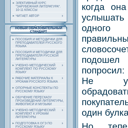
ЭЛЕКТИВНЫЙ КУРС
когда она
"ЗАРУБЕЖНАЯ ЛИТЕРАТУРА".
10-11 КЛАССЫ
услышат
ЧИТАЕТ АВТОР
одног
НОВЫЙ ОБРАЗОВАТЕЛЬНЫЙ
СТАНДАРТ
правильны
ПОСОБИЯ И МЕТОДИЧКИ ДЛЯ
ПРЕПОДАВАТЕЛЕЙ РУССКОГО
словосоч
ЯЗЫКА
ПОСОБИЯ И МЕТОДИЧКИ ДЛЯ
ПРЕПОДАВАТЕЛЯ РУССКОЙ
подоше
ЛИТЕРАТУРЫ
УЧЕБНО-МЕТОДИЧЕСКИЙ
попросил
КОМПЛЕКТ ПО РУССКОМУ
ЯЗЫКУ
Не ус
РАБОЧИЕ МАТЕРИАЛЫ К
УРОКАМ РУССКОГО ЯЗЫКА
ОПОРНЫЕ КОНСПЕКТЫ ПО
обрадоват
РУССКОМУ ЯЗЫКУ
ОБУЧЕНИЕ ПЕРЕСКАЗУ
покупате
ПРОИЗВЕДЕНИЙ ЛИТЕРАТУРЫ,
ЖИВОПИСИ И МУЗЫКИ
один булка
УЧЕБНО-МЕТОДИЧЕСКИЙ
КОМПЛЕКТ К УРОКАМ
ЛИТЕРАТУРЫ
Но тепе
ПОДГОТОВКА К ОГЭ ПО
РУССКОМУ ЯЗЫКУ