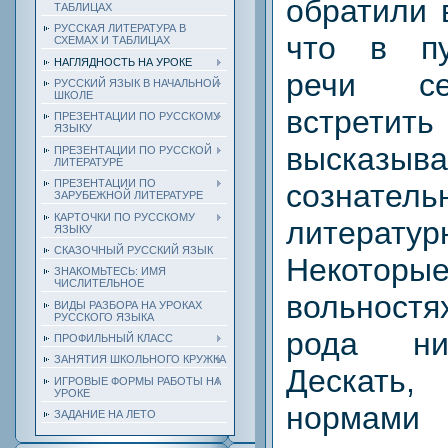
обратили 
ТАБЛИЦАХ
РУССКАЯ ЛИТЕРАТУРА В
что в пу
СХЕМАХ И ТАБЛИЦАХ
НАГЛЯДНОСТЬ НА УРОКЕ
речи се
РУССКИЙ ЯЗЫК В НАЧАЛЬНОЙ
ШКОЛЕ
встрет
ПРЕЗЕНТАЦИИ ПО РУССКОМУ
ЯЗЫКУ
высказыва
ПРЕЗЕНТАЦИИ ПО РУССКОЙ
ЛИТЕРАТУРЕ
ПРЕЗЕНТАЦИИ ПО
сознател
ЗАРУБЕЖНОЙ ЛИТЕРАТУРЕ
КАРТОЧКИ ПО РУССКОМУ
литерат
ЯЗЫКУ
СКАЗОЧНЫЙ РУССКИЙ ЯЗЫК
Некотор
ЗНАКОМЬТЕСЬ: ИМЯ
ЧИСЛИТЕЛЬНОЕ
вольнос
ВИДЫ РАЗБОРА НА УРОКАХ
РУССКОГО ЯЗЫКА
рода ни
ПРОФИЛЬНЫЙ КЛАСС
ЗАНЯТИЯ ШКОЛЬНОГО КРУЖКА
Дескать,
ИГРОВЫЕ ФОРМЫ РАБОТЫ НА
УРОКЕ
нормами 
ЗАДАНИЕ НА ЛЕТО