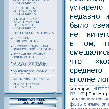
ПРОИЗВЕДЕНИЯ
устарело
ПУТЕВОДИТЕЛЬ ПО
ЛИТЕРАТУРНОМУ
недавно 
ПРОИЗВЕДЕНИЮ
КНИГИ И ПОСОБИЯ,
ХАРАКТЕРИЗУЮЩИЕ
было свеж
ЛИТЕРАТУРНЫЕ
ПРОИЗВЕДЕНИЯ
нет ничег
ДРЕВНЕРУССКАЯ ЛИТЕРАТУРА
О РУССКОМ
в том, ч
СТИХОСЛОЖЕНИИ
ПСИХОЛОГИЗМ РУССКОЙ
КЛАССИЧЕСКОЙ ЛИТЕРАТУРЫ
смешалис
РУССКАЯ ДРАМАТУРГИЯ
КОНЦА ХХ ВЕКА
что «к
ЛИТЕРАТУРНАЯ МАТРИЦА.
ПИСАТЕЛИ О ПИСАТЕЛЯХ
среднег
СОВРЕМЕННАЯ РУССКАЯ
ЛИТЕРАТУРА
вполне ло
ЗАРУБЕЖНАЯ ЛИТЕРАТУРА
АНАЛИЗ НА УРОКАХ
ЛИТЕРАТУРЫ
Категория
:
ИНТЕР
ЯЗЫКЕ
|
Просмотр
Теги
:
занимательно
ПРОВЕРКА УЧЕБНЫХ
ДОСТИЖЕНИЙ
факты о языке
,
зан