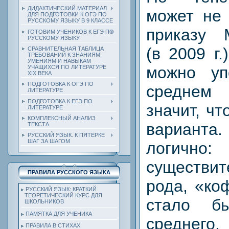
ДИДАКТИЧЕСКИЙ МАТЕРИАЛ
может не 
ДЛЯ ПОДГОТОВКИ К ОГЭ ПО
РУССКОМУ ЯЗЫКУ В 9 КЛАССЕ
приказу 
ГОТОВИМ УЧЕНИКОВ К ЕГЭ ПО
РУССКОМУ ЯЗЫКУ
(в 2009 г
СРАВНИТЕЛЬНАЯ ТАБЛИЦА
ТРЕБОВАНИЙ К ЗНАНИЯМ,
УМЕНИЯМ И НАВЫКАМ
можно уп
УЧАЩИХСЯ ПО ЛИТЕРАТУРЕ
ХIХ ВЕКА
ПОДГОТОВКА К ОГЭ ПО
среднем
ЛИТЕРАТУРЕ
ПОДГОТОВКА К ЕГЭ ПО
значит, ч
ЛИТЕРАТУРЕ
КОМПЛЕКСНЫЙ АНАЛИЗ
варианта
ТЕКСТА
РУССКИЙ ЯЗЫК. К ПЯТЕРКЕ
ШАГ ЗА ШАГОМ
логичн
существит
ПРАВИЛА РУССКОГО ЯЗЫКА
рода, «ко
РУССКИЙ ЯЗЫК: КРАТКИЙ
ТЕОРЕТИЧЕСКИЙ КУРС ДЛЯ
стало б
ШКОЛЬНИКОВ
ПАМЯТКА ДЛЯ УЧЕНИКА
среднего.
ПРАВИЛА В СТИХАХ