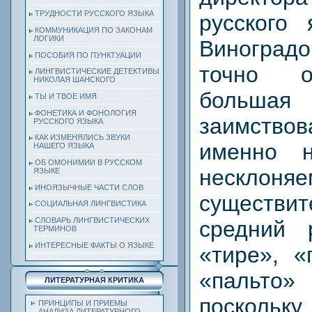
ТРУДНОСТИ РУССКОГО ЯЗЫКА
русского 
КОММУНИКАЦИЯ ПО ЗАКОНАМ
ЛОГИКИ
Виноград
ПОСОБИЯ ПО ПУНКТУАЦИИ
точно о
ЛИНГВИСТИЧЕСКИЕ ДЕТЕКТИВЫ
НИКОЛАЯ ШАНСКОГО
больш
ТЫ И ТВОЕ ИМЯ
ФОНЕТИКА И ФОНОЛОГИЯ
заимство
РУССКОГО ЯЗЫКА
КАК ИЗМЕНЯЛИСЬ ЗВУКИ
именно н
НАШЕГО ЯЗЫКА
ОБ ОМОНИМИИ В РУССКОМ
несклоня
ЯЗЫКЕ
ИНОЯЗЫЧНЫЕ ЧАСТИ СЛОВ
существи
СОЦИАЛЬНАЯ ЛИНГВИСТИКА
СЛОВАРЬ ЛИНГВИСТИЧЕСКИХ
средний 
ТЕРМИНОВ
ИНТЕРЕСНЫЕ ФАКТЫ О ЯЗЫКЕ
«тире», «
«пальто
ЛИТЕРАТУРНАЯ КРИТИКА
поскольку
ПРИНЦИПЫ И ПРИЕМЫ
АНАЛИЗА ЛИТЕРАТУРНОГО