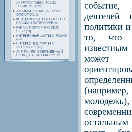
событие,
ЛИТЕРАТУРОВЕДЧЕСКИХ
ТЕРМИНОВ
[295]
ЗАНИМАТЕЛЬНАЯ ИСТОРИЯ
деятелей н
ОПЕЧАТОК
[45]
КОНТРОЛЬНЫЕ ВОПРОСЫ ПО
РУССКОЙ ЛИТЕРАТУРЕ
политики и 
[55]
КАК МЫ ПОРТИМ РУССКИЙ
ЯЗЫК
[14]
то, что 
ИНТЕРЕСНЫЕ ФАКТЫ О ЯЗЫКЕ
[113]
ИНТЕРЕСНЫЕ ФАКТЫ О
известным
ЛИТЕРАТУРЕ
[55]
ЛИТ-РА, ИЛИ СОВРЕМЕННЫЙ
может
ВЗГЛЯД НА ЛИТЕРАТУРУ
[23]
ориентир
определенн
(на­прим
молодежь)
современни
остальным