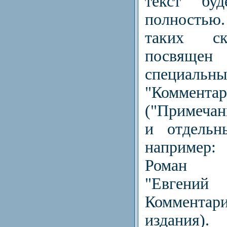
текст бу
полность
таких с
посвящ
специаль
"Комментар
("Примечан
и отдельн
например
Роман 
"Евген
Коммент
издания).