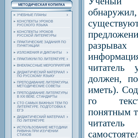
Ученый 
МЕТОДИЧЕСКАЯ КОПИЛКА
обнаружи
УЧЕБНЫЕ ПЛАНЫ
сущест
КОНСПЕКТЫ УРОКОВ
РУССКОГО ЯЗЫКА
предложе
КОНСПЕКТЫ УРОКОВ
РУССКОЙ ЛИТЕРАТУРЫ
ПРАКТИЧЕСКИЕ ЗАДАНИЯ ПО
разрывах 
ПУНКТУАЦИИ
ИЗЛОЖЕНИЯ И ДИКТАНТЫ
информа
ПРАКТИКУМ ПО ЛИТЕРАТУРЕ
читатель 
ВНЕКЛАССНЫЕ МЕРОПРИЯТИЯ
ДИДАКТИЧЕСКИЙ МАТЕРИАЛ
должен, п
ПО РУССКОМУ ЯЗЫКУ
ПРЕПОДАВАНИЕ ЛИТЕРАТУРЫ.
МЕТОДИЧЕСКИЕ СОВЕТЫ
иметь). Со
ПРЕПОДАВАНИЕ ЛИТЕРАТУРЫ
В XXI ВЕКЕ. СТАНДАРТЫ
го текс
СТО САМЫХ ВАЖНЫХ ТЕМ ПО
ЛИТЕРАТУРЕ. ПОДГОТОВКА К
понятным то
ЕГЭ
ДИДАКТИЧЕСКИЙ МАТЕРИАЛ
чита­
ПО ЛИТЕРАТУРЕ
ИСПОЛЬЗОВАНИЕ МЕТОДИКИ
самостоят
РИВИНА ПРИ ИЗУЧЕНИИ
СТИХОВ