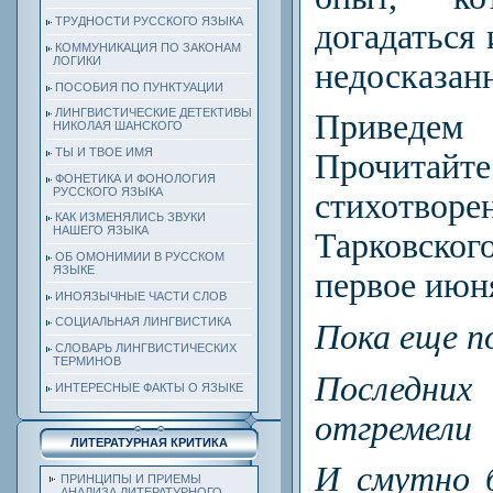
ТРУДНОСТИ РУССКОГО ЯЗЫКА
догадаться 
КОММУНИКАЦИЯ ПО ЗАКОНАМ
ЛОГИКИ
недосказанн
ПОСОБИЯ ПО ПУНКТУАЦИИ
ЛИНГВИСТИЧЕСКИЕ ДЕТЕКТИВЫ
Привед
НИКОЛАЯ ШАНСКОГО
ТЫ И ТВОЕ ИМЯ
Прочитай
ФОНЕТИКА И ФОНОЛОГИЯ
РУССКОГО ЯЗЫКА
стихотво
КАК ИЗМЕНЯЛИСЬ ЗВУКИ
НАШЕГО ЯЗЫКА
Тарковск
ОБ ОМОНИМИИ В РУССКОМ
ЯЗЫКЕ
первое июн
ИНОЯЗЫЧНЫЕ ЧАСТИ СЛОВ
СОЦИАЛЬНАЯ ЛИНГВИСТИКА
Пока еще п
СЛОВАРЬ ЛИНГВИСТИЧЕСКИХ
ТЕРМИНОВ
Последни
ИНТЕРЕСНЫЕ ФАКТЫ О ЯЗЫКЕ
отгремели
ЛИТЕРАТУРНАЯ КРИТИКА
И смутно 
ПРИНЦИПЫ И ПРИЕМЫ
АНАЛИЗА ЛИТЕРАТУРНОГО