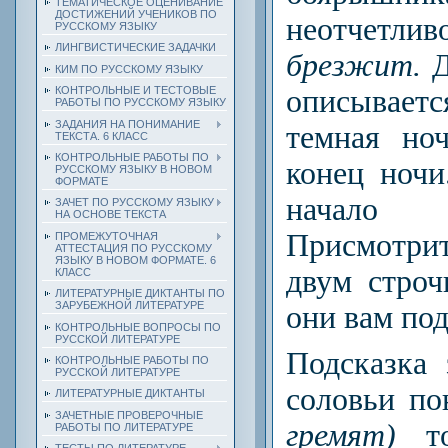
ТЕМАТИЧЕСКОЕ ОЦЕНИВАНИЕ
ДОСТИЖЕНИЙ УЧЕНИКОВ ПО
неотче
РУССКОМУ ЯЗЫКУ
ЛИНГВИСТИЧЕСКИЕ ЗАДАЧКИ
брезжит.
Д
КИМ ПО РУССКОМУ ЯЗЫКУ
описывает
КОНТРОЛЬНЫЕ И ТЕСТОВЫЕ
РАБОТЫ ПО РУССКОМУ ЯЗЫКУ
ЗАДАНИЯ НА ПОНИМАНИЕ
темная но
ТЕКСТА. 6 КЛАСС
КОНТРОЛЬНЫЕ РАБОТЫ ПО
конец ночи
РУССКОМУ ЯЗЫКУ В НОВОМ
ФОРМАТЕ
начало
ЗАЧЕТ ПО РУССКОМУ ЯЗЫКУ
НА ОСНОВЕ ТЕКСТА
Присмотр
ПРОМЕЖУТОЧНАЯ
АТТЕСТАЦИЯ ПО РУССКОМУ
ЯЗЫКУ В НОВОМ ФОРМАТЕ. 6
двум строч
КЛАСС
ЛИТЕРАТУРНЫЕ ДИКТАНТЫ ПО
ЗАРУБЕЖНОЙ ЛИТЕРАТУРЕ
они вам по
КОНТРОЛЬНЫЕ ВОПРОСЫ ПО
РУССКОЙ ЛИТЕРАТУРЕ
Подсказка 
КОНТРОЛЬНЫЕ РАБОТЫ ПО
РУССКОЙ ЛИТЕРАТУРЕ
соловьи по
ЛИТЕРАТУРНЫЕ ДИКТАНТЫ
ЗАЧЕТНЫЕ ПРОВЕРОЧНЫЕ
гремят)
то
РАБОТЫ ПО ЛИТЕРАТУРЕ