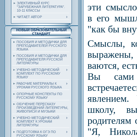
ЭЛЕКТИВНЫЙ КУРС
эти смысло
"ЗАРУБЕЖНАЯ ЛИТЕРАТУРА".
10-11 КЛАССЫ
в его мыш
ЧИТАЕТ АВТОР
"как бы вну
НОВЫЙ ОБРАЗОВАТЕЛЬНЫЙ
СТАНДАРТ
Смыслы, к
ПОСОБИЯ И МЕТОДИЧКИ ДЛЯ
ПРЕПОДАВАТЕЛЕЙ РУССКОГО
ЯЗЫКА
выражены,
ПОСОБИЯ И МЕТОДИЧКИ ДЛЯ
ПРЕПОДАВАТЕЛЯ РУССКОЙ
ваются, ест
ЛИТЕРАТУРЫ
УЧЕБНО-МЕТОДИЧЕСКИЙ
Вы сами
КОМПЛЕКТ ПО РУССКОМУ
ЯЗЫКУ
РАБОЧИЕ МАТЕРИАЛЫ К
встреча
УРОКАМ РУССКОГО ЯЗЫКА
ОПОРНЫЕ КОНСПЕКТЫ ПО
явлением.
РУССКОМУ ЯЗЫКУ
ОБУЧЕНИЕ ПЕРЕСКАЗУ
школу, в
ПРОИЗВЕДЕНИЙ ЛИТЕРАТУРЫ,
ЖИВОПИСИ И МУЗЫКИ
родителям 
УЧЕБНО-МЕТОДИЧЕСКИЙ
КОМПЛЕКТ К УРОКАМ
ЛИТЕРАТУРЫ
"Я, Никол
ПОДГОТОВКА К ОГЭ ПО
РУССКОМУ ЯЗЫКУ