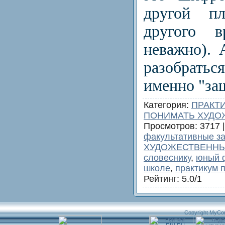
другой п
другого в
неважно). 
разобрать
именно "за
Категория
:
ПРАКТ
ПОНИМАТЬ ХУДО
Просмотров
: 3717 
факультативные за
ХУДОЖЕСТВЕННЫ
словеснику
,
юный 
школе
,
практикум 
Рейтинг
:
5.0
/
1
Copyright MyCo