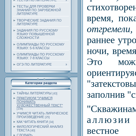
ТЕСТЫ ПО ЛИТЕРАТУРЕ
стихотвор
ТЕСТЫ ДЛЯ ПРОВЕРКИ
ЗНАНИЙ ПО ЗАРУБЕЖНОЙ
ЛИТЕРАТУРЕ
вре­мя, по
ТВОРЧЕСКИЕ ЗАДАНИЯ ПО
ЛИТЕРАТУРЕ
отгремели,
ЗАДАНИЯ ПО РУССКОМУ
ЯЗЫКУ ПОВЫШЕННОЙ
раннее утр
СЛОЖНОСТИ
ОЛИМПИАДЫ ПО РУССКОМУ
ночи, время
ЯЗЫКУ. 5-6 КЛАССЫ
ОЛИМПИАДЫ ПО РУССКОМУ
ЯЗЫКУ. 7-8 КЛАССЫ
Это можн
ОГЭ ПО ЛИТЕРАТУРЕ
ориентир
"затекстовы
Категории раздела
заполнив "
ТАЙНЫ ЛИТЕРАТУРЫ
[43]
ПРАКТИКУМ "УЧИМСЯ
ПОНИМАТЬ
"Скважина
ХУДОЖЕСТВЕННЫЙ ТЕКСТ"
[158]
УЧИМСЯ ЧИТАТЬ ЛИРИЧЕСКОЕ
аллюзии
ПРОИЗВЕДЕНИЕ
[25]
КАК ЧИТАТЬ КНИГИ
[34]
ФИЛОЛОГИЧЕСКИЙ АНАЛИЗ
вестное
ТЕКСТА
[40]
СЛОВАРЬ