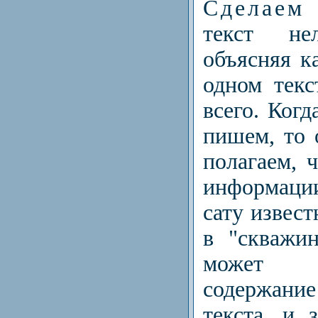
Сделаем
текст нел
объясняя к
одном текс
всего. Ког
пишем, то 
полагаем, ч
информаци
сату извест
в "скважин
может 
содержан
текста, и 