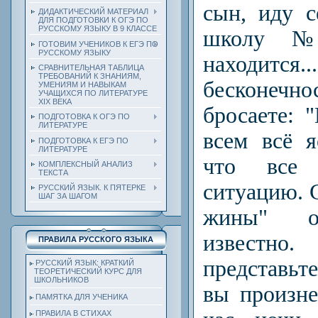
сын, иду 
ДИДАКТИЧЕСКИЙ МАТЕРИАЛ
ДЛЯ ПОДГОТОВКИ К ОГЭ ПО
РУССКОМУ ЯЗЫКУ В 9 КЛАССЕ
школу
№ 
ГОТОВИМ УЧЕНИКОВ К ЕГЭ ПО
РУССКОМУ ЯЗЫКУ
находится..
СРАВНИТЕЛЬНАЯ ТАБЛИЦА
ТРЕБОВАНИЙ К ЗНАНИЯМ,
бесконечно
УМЕНИЯМ И НАВЫКАМ
УЧАЩИХСЯ ПО ЛИТЕРАТУРЕ
ХIХ ВЕКА
бросаете: 
ПОДГОТОВКА К ОГЭ ПО
ЛИТЕРАТУРЕ
всем всё я
ПОДГОТОВКА К ЕГЭ ПО
ЛИТЕРАТУРЕ
что все
КОМПЛЕКСНЫЙ АНАЛИЗ
ТЕКСТА
ситуацию. 
РУССКИЙ ЯЗЫК. К ПЯТЕРКЕ
ШАГ ЗА ШАГОМ
жины" о
известн
ПРАВИЛА РУССКОГО ЯЗЫКА
представьте
РУССКИЙ ЯЗЫК: КРАТКИЙ
ТЕОРЕТИЧЕСКИЙ КУРС ДЛЯ
ШКОЛЬНИКОВ
вы произне
ПАМЯТКА ДЛЯ УЧЕНИКА
ПРАВИЛА В СТИХАХ