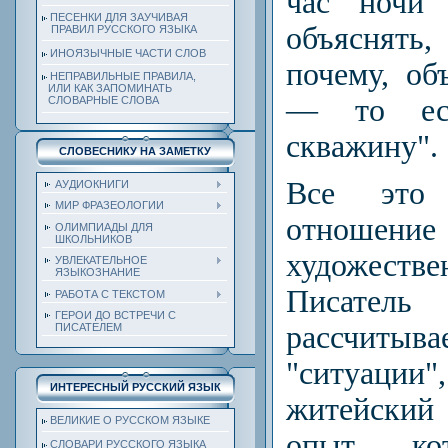
час ночи
ПЕСЕНКИ ДЛЯ ЗАУЧИВАЯ
объяснять,
ПРАВИЛ РУССКОГО ЯЗЫКА
ИНОЯЗЫЧНЫЕ ЧАСТИ СЛОВ
почему, об
НЕПРАВИЛЬНЫЕ ПРАВИЛА,
ИЛИ КАК ЗАПОМИНАТЬ
—
то ест
СЛОВАРНЫЕ СЛОВА
скважину".
СЛОВЕСНИКУ НА ЗАМЕТКУ
Все это
АУДИОКНИГИ
МИР ФРАЗЕОЛОГИИ
отношени
ОЛИМПИАДЫ ДЛЯ
ШКОЛЬНИКОВ
худо­жест
УВЛЕКАТЕЛЬНОЕ
ЯЗЫКОЗНАНИЕ
Писатель
РАБОТА С ТЕКСТОМ
ГЕРОИ ДО ВСТРЕЧИ С
рассчитыва
ПИСАТЕЛЕМ
"ситуац
ИНТЕРЕСНЫЙ РУССКИЙ ЯЗЫК
житейский
ВЕЛИКИЕ О РУССКОМ ЯЗЫКЕ
опыт, ко
СЛОВАРИ РУССКОГО ЯЗЫКА