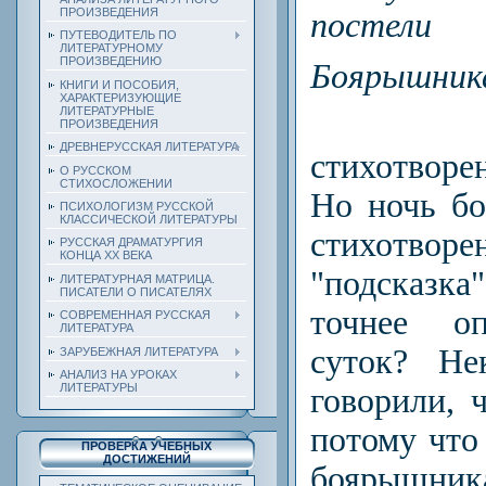
ПРОИЗВЕДЕНИЯ
постели
ПУТЕВОДИТЕЛЬ ПО
ЛИТЕРАТУРНОМУ
ПРОИЗВЕДЕНИЮ
Боярышника 
КНИГИ И ПОСОБИЯ,
ХАРАКТЕРИЗУЮЩИЕ
ЛИТЕРАТУРНЫЕ
ПРОИЗВЕДЕНИЯ
ДРЕВНЕРУССКАЯ ЛИТЕРАТУРА
стихотворе
О РУССКОМ
СТИХОСЛОЖЕНИИ
Но ночь бо
ПСИХОЛОГИЗМ РУССКОЙ
КЛАССИЧЕСКОЙ ЛИТЕРАТУРЫ
стихотворе
РУССКАЯ ДРАМАТУРГИЯ
КОНЦА ХХ ВЕКА
"под­сказ
ЛИТЕРАТУРНАЯ МАТРИЦА.
ПИСАТЕЛИ О ПИСАТЕЛЯХ
точнее оп
СОВРЕМЕННАЯ РУССКАЯ
ЛИТЕРАТУРА
суток? Не
ЗАРУБЕЖНАЯ ЛИТЕРАТУРА
АНАЛИЗ НА УРОКАХ
ЛИТЕРАТУРЫ
говорили, 
потому что
ПРОВЕРКА УЧЕБНЫХ
ДОСТИЖЕНИЙ
боярыш