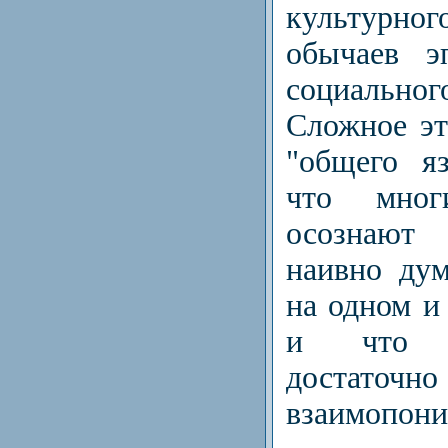
культурн
обычаев э
социальног
Сложное эт
"общего я
что мно
осознают
наивно дум
на одном и
и что э
доста
взаимопони