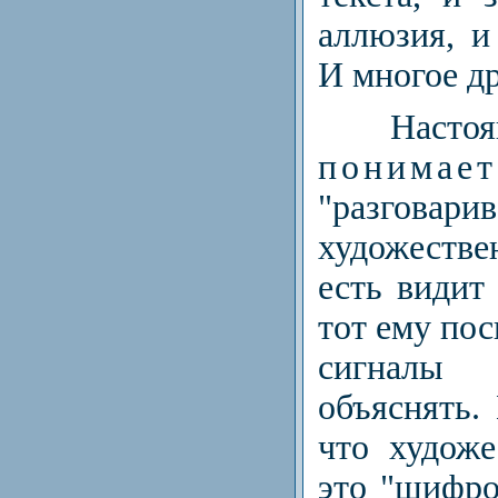
аллюзия, и 
И мно­гое д
Насто
понимае
"разго­в
художеств
есть видит 
тот ему пос
сигналы 
объяснять. 
что художе
это "шифро