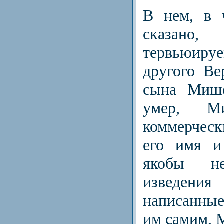
В нем, в 
сказан
тервьюи
другого Ве
сына Мише
умер, Ми
коммерчес
его имя и
якобы не
изведени
написанны
им самим, 