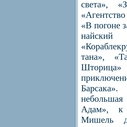
света», «
«Агентств
«В погоне з
найски
«Кораблек
тана», «Т
Шторица» 
приключе
Барсака
небольшая
Адам», к
Мишель до