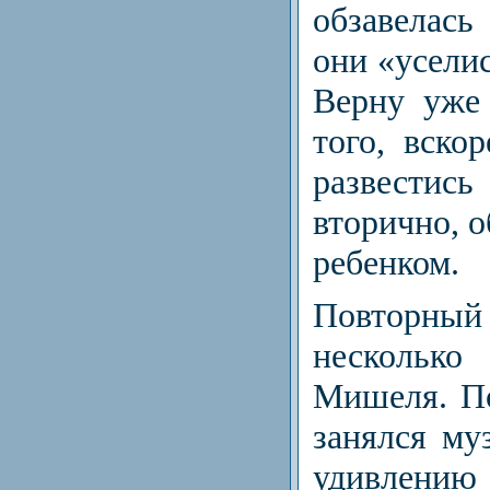
обзавелась
они «усел
Верну уже
того, вск
развест
вторично, о
ребенком.
Повторный
несколь
Мишеля. П
занялся му­
удивлению