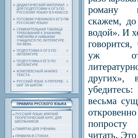
ДИДАКТИЧЕСКИЙ МАТЕРИАЛ
роману в
ДЛЯ ПОДГОТОВКИ К ОГЭ ПО
РУССКОМУ ЯЗЫКУ В 9 КЛАССЕ
скажем, до
ГОТОВИМ УЧЕНИКОВ К ЕГЭ ПО
РУССКОМУ ЯЗЫКУ
водой». И
х
СРАВНИТЕЛЬНАЯ ТАБЛИЦА
ТРЕБОВАНИЙ К ЗНАНИЯМ,
УМЕНИЯМ И НАВЫКАМ
говорится,
УЧАЩИХСЯ ПО ЛИТЕРАТУРЕ
ХIХ ВЕКА
ПОДГОТОВКА К ОГЭ ПО
уж от
ЛИТЕРАТУРЕ
ПОДГОТОВКА К ЕГЭ ПО
литератур
ЛИТЕРАТУРЕ
КОМПЛЕКСНЫЙ АНАЛИЗ
других», 
ТЕКСТА
РУССКИЙ ЯЗЫК. К ПЯТЕРКЕ
ШАГ ЗА ШАГОМ
убедитесь:
весьма сущ
ПРАВИЛА РУССКОГО ЯЗЫКА
открове
РУССКИЙ ЯЗЫК: КРАТКИЙ
ТЕОРЕТИЧЕСКИЙ КУРС ДЛЯ
попрост
ШКОЛЬНИКОВ
ПАМЯТКА ДЛЯ УЧЕНИКА
читать. Это
ПРАВИЛА В СТИХАХ