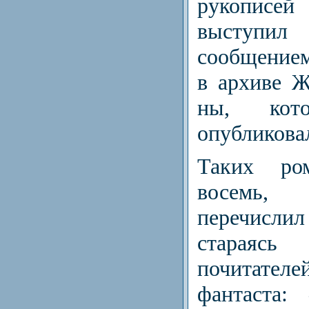
рукописей
выступи
сообщени­е
в архиве 
ны, кот
опубликова
Таких ром
восемь
перечисли
стараясь 
почитат
фантаста: