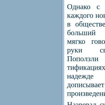
Однако с 
каждого но
в обществ
боль­ший 
мягко гово
руки св
Поползли
тификациях
надежде 
дописывае
произведени
Назревал с