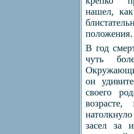
крепко пр
нашел, как
блиста­те
положения.
В год смер
чуть боле
Окружающи
он удиви­т
своего ро
возрасте,
натолкнуло
засел за 