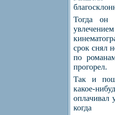
благосклон
Тогда он 
увле
кинематогр
срок снял н
по романам
прогорел.
Так и пош
какое-ниб
оплачивал 
когда о