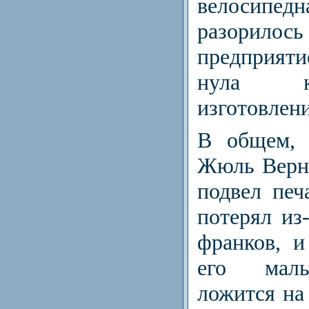
велосипе
разори­ло
предприяти
нула к
изготовлен
В общем, 
Жюль Верн 
подвел печ
по­терял и
франков, и
его маль
ложится на