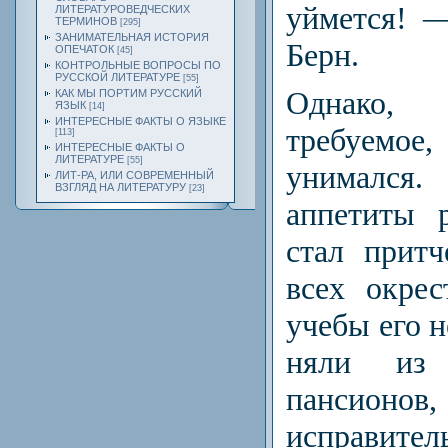
уймется! 
ЛИТЕРАТУРОВЕДЧЕСКИХ
ТЕРМИНОВ
[295]
ЗАНИМАТЕЛЬНАЯ ИСТОРИЯ
Берн.
ОПЕЧАТОК
[45]
КОНТРОЛЬНЫЕ ВОПРОСЫ ПО
РУССКОЙ ЛИТЕРАТУРЕ
[55]
Однако,
КАК МЫ ПОРТИМ РУССКИЙ
ЯЗЫК
[14]
ИНТЕРЕСНЫЕ ФАКТЫ О ЯЗЫКЕ
требуем
[113]
ИНТЕРЕСНЫЕ ФАКТЫ О
ЛИТЕРАТУРЕ
[55]
унимался.
ЛИТ-РА, ИЛИ СОВРЕМЕННЫЙ
ВЗГЛЯД НА ЛИТЕРАТУРУ
[23]
аппетиты 
стал прит
всех окре­
учебы его н
няли из
пансионов, 
исправител