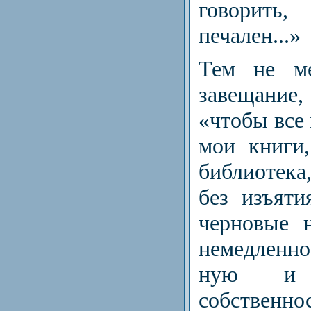
говорит
печален...»
Тем не ме
завещание, 
«чтобы все 
мои книги
библиотека,
без изъяти
черновые н
немедленн
ную и б
собственн