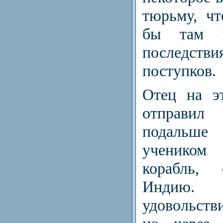
тюрьму, ч
бы там п
последс
поступков.
Отец на э
отправи
подальш
ученико
корабль,
Индию
удовольств