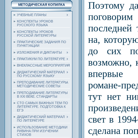
Поэтому д
МЕТОДИЧЕСКАЯ КОПИЛКА
поговори
УЧЕБНЫЕ ПЛАНЫ
КОНСПЕКТЫ УРОКОВ
послед­ней
РУССКОГО ЯЗЫКА
КОНСПЕКТЫ УРОКОВ
РУССКОЙ ЛИТЕРАТУРЫ
на, котору
ПРАКТИЧЕСКИЕ ЗАДАНИЯ ПО
ПУНКТУАЦИИ
до сих по
ИЗЛОЖЕНИЯ И ДИКТАНТЫ
возможно, 
ПРАКТИКУМ ПО ЛИТЕРАТУРЕ
ВНЕКЛАССНЫЕ МЕРОПРИЯТИЯ
впер­вые 
ДИДАКТИЧЕСКИЙ МАТЕРИАЛ
ПО РУССКОМУ ЯЗЫКУ
романе-пре
ПРЕПОДАВАНИЕ ЛИТЕРАТУРЫ.
МЕТОДИЧЕСКИЕ СОВЕТЫ
ПРЕПОДАВАНИЕ ЛИТЕРАТУРЫ
тут нет н
В XXI ВЕКЕ. СТАНДАРТЫ
СТО САМЫХ ВАЖНЫХ ТЕМ ПО
произведе
ЛИТЕРАТУРЕ. ПОДГОТОВКА К
ЕГЭ
свет в 1994
ДИДАКТИЧЕСКИЙ МАТЕРИАЛ
ПО ЛИТЕРАТУРЕ
сделана поп
ИСПОЛЬЗОВАНИЕ МЕТОДИКИ
РИВИНА ПРИ ИЗУЧЕНИИ
СТИХОВ