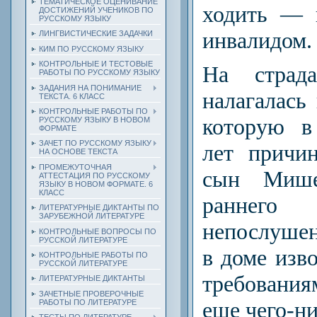
ТЕМАТИЧЕСКОЕ ОЦЕНИВАНИЕ
ходить — 
ДОСТИЖЕНИЙ УЧЕНИКОВ ПО
РУССКОМУ ЯЗЫКУ
инвалидом.
ЛИНГВИСТИЧЕСКИЕ ЗАДАЧКИ
КИМ ПО РУССКОМУ ЯЗЫКУ
КОНТРОЛЬНЫЕ И ТЕСТОВЫЕ
На страда
РАБОТЫ ПО РУССКОМУ ЯЗЫКУ
ЗАДАНИЯ НА ПОНИМАНИЕ
налагалась
ТЕКСТА. 6 КЛАСС
КОНТРОЛЬНЫЕ РАБОТЫ ПО
которую в
РУССКОМУ ЯЗЫКУ В НОВОМ
ФОРМАТЕ
ЗАЧЕТ ПО РУССКОМУ ЯЗЫКУ
лет причи
НА ОСНОВЕ ТЕКСТА
ПРОМЕЖУТОЧНАЯ
сын Мише
АТТЕСТАЦИЯ ПО РУССКОМУ
ЯЗЫКУ В НОВОМ ФОРМАТЕ. 6
КЛАСС
раннего
ЛИТЕРАТУРНЫЕ ДИКТАНТЫ ПО
ЗАРУБЕЖНОЙ ЛИТЕРАТУРЕ
непослушен,
КОНТРОЛЬНЫЕ ВОПРОСЫ ПО
РУССКОЙ ЛИТЕРАТУРЕ
в доме изв
КОНТРОЛЬНЫЕ РАБОТЫ ПО
РУССКОЙ ЛИТЕРАТУРЕ
требо­вани
ЛИТЕРАТУРНЫЕ ДИКТАНТЫ
ЗАЧЕТНЫЕ ПРОВЕРОЧНЫЕ
еще чего-ни
РАБОТЫ ПО ЛИТЕРАТУРЕ