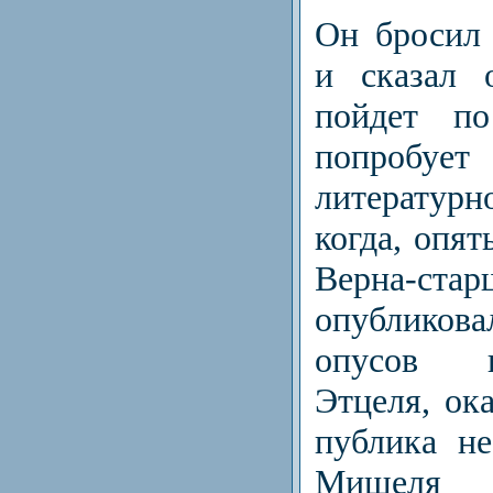
Он бросил
и сказал 
пойдет п
попробуе
литератур
когда, опя
Верна-с
опублико
опусов в
Этцеля, ока
публика н
Мише