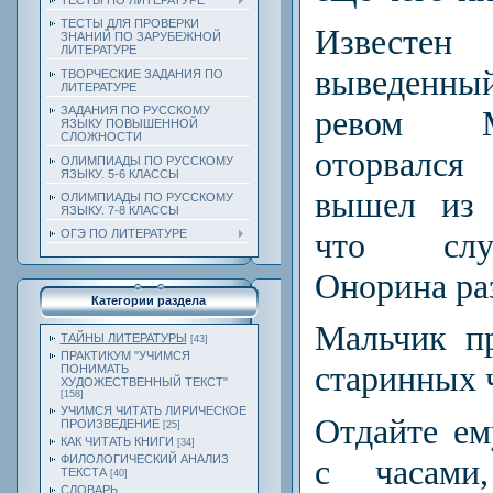
ТЕСТЫ ПО ЛИТЕРАТУРЕ
ТЕСТЫ ДЛЯ ПРОВЕРКИ
Известен
ЗНАНИЙ ПО ЗАРУБЕЖНОЙ
ЛИТЕРАТУРЕ
выведенный
ТВОРЧЕСКИЕ ЗАДАНИЯ ПО
ЛИТЕРАТУРЕ
ревом М
ЗАДАНИЯ ПО РУССКОМУ
ЯЗЫКУ ПОВЫШЕННОЙ
СЛОЖНОСТИ
оторвался
ОЛИМПИАДЫ ПО РУССКОМУ
ЯЗЫКУ. 5-6 КЛАССЫ
вышел из 
ОЛИМПИАДЫ ПО РУССКОМУ
ЯЗЫКУ. 7-8 КЛАССЫ
что слу
ОГЭ ПО ЛИТЕРАТУРЕ
Онорина ра
Категории раздела
Мальчик п
ТАЙНЫ ЛИТЕРАТУРЫ
[43]
ПРАКТИКУМ "УЧИМСЯ
старинных ч
ПОНИМАТЬ
ХУДОЖЕСТВЕННЫЙ ТЕКСТ"
[158]
УЧИМСЯ ЧИТАТЬ ЛИРИЧЕСКОЕ
Отдайте ем
ПРОИЗВЕДЕНИЕ
[25]
КАК ЧИТАТЬ КНИГИ
[34]
с часами
ФИЛОЛОГИЧЕСКИЙ АНАЛИЗ
ТЕКСТА
[40]
СЛОВАРЬ