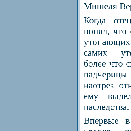
Мишеля Ве
Когда оте
понял, что 
утопающ
самих ут
более что 
падчериц
наотрез от
ему выде
наследства.
Впервые 