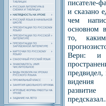
писателе-ф
ТАБЛИЦАХ
РУССКАЯ ЛИТЕРАТУРА В
и сказано е
СХЕМАХ И ТАБЛИЦАХ
НАГЛЯДНОСТЬ НА УРОКЕ
чем напи
РУССКИЙ ЯЗЫК В НАЧАЛЬНОЙ
ШКОЛЕ
основном 
ПРЕЗЕНТАЦИИ ПО РУССКОМУ
ЯЗЫКУ
то, каким
ПРЕЗЕНТАЦИИ ПО РУССКОЙ
ЛИТЕРАТУРЕ
ПРЕЗЕНТАЦИИ ПО
прогнозис­т
ЗАРУБЕЖНОЙ ЛИТЕРАТУРЕ
КАРТОЧКИ ПО РУССКОМУ
Верн:
и ш
ЯЗЫКУ
СКАЗОЧНЫЙ РУССКИЙ ЯЗЫК
пространен
ЗНАКОМЬТЕСЬ: ИМЯ
ЧИСЛИТЕЛЬНОЕ
предвидел, 
ВИДЫ РАЗБОРА НА УРОКАХ
РУССКОГО ЯЗЫКА
видения 
ПРОФИЛЬНЫЙ КЛАСС
ЗАНЯТИЯ ШКОЛЬНОГО КРУЖКА
развит
ИГРОВЫЕ ФОРМЫ РАБОТЫ НА
УРОКЕ
предсказал..
ЗАДАНИЕ НА ЛЕТО