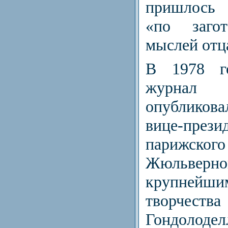
пришлось 
«по заго
мыслей отц
В 1978 го
журнал 
опублико
вице-прези
парижского
Жюльверно
круп­не
творчест
Гондолодел