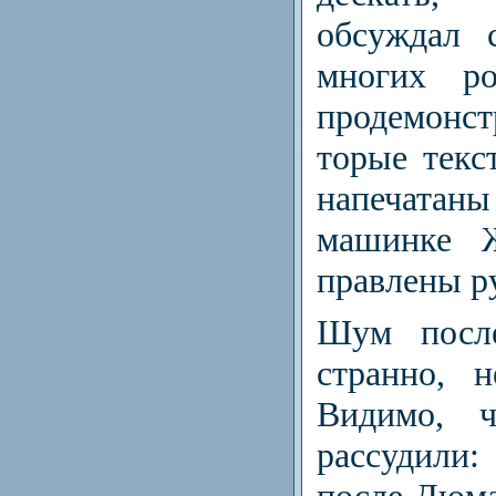
обсуждал 
многих ро
продемонс
торые текс
напечата
машинке 
правлены р
Шум после
странно, н
Видимо, ч
рассуди­л