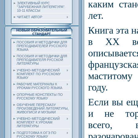
каким стан
ЭЛЕКТИВНЫЙ КУРС
"ЗАРУБЕЖНАЯ ЛИТЕРАТУРА".
10-11 КЛАССЫ
лет.
ЧИТАЕТ АВТОР
Книга эта 
НОВЫЙ ОБРАЗОВАТЕЛЬНЫЙ
СТАНДАРТ
в XX в
ПОСОБИЯ И МЕТОДИЧКИ ДЛЯ
ПРЕПОДАВАТЕЛЕЙ РУССКОГО
описываетс
ЯЗЫКА
ПОСОБИЯ И МЕТОДИЧКИ ДЛЯ
ПРЕПОДАВАТЕЛЯ РУССКОЙ
француз
ЛИТЕРАТУРЫ
УЧЕБНО-МЕТОДИЧЕСКИЙ
маститому
КОМПЛЕКТ ПО РУССКОМУ
ЯЗЫКУ
году.
РАБОЧИЕ МАТЕРИАЛЫ К
УРОКАМ РУССКОГО ЯЗЫКА
ОПОРНЫЕ КОНСПЕКТЫ ПО
РУССКОМУ ЯЗЫКУ
Если вы еще
ОБУЧЕНИЕ ПЕРЕСКАЗУ
ПРОИЗВЕДЕНИЙ ЛИТЕРАТУРЫ,
и не торо
ЖИВОПИСИ И МУЗЫКИ
УЧЕБНО-МЕТОДИЧЕСКИЙ
всего, 
КОМПЛЕКТ К УРОКАМ
ЛИТЕРАТУРЫ
разочаро
ПОДГОТОВКА К ОГЭ ПО
РУССКОМУ ЯЗЫКУ