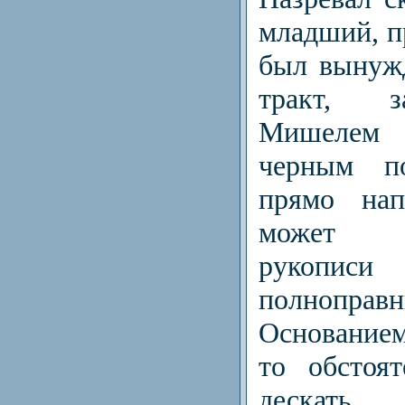
младший, пр
был вынужд
тракт, 
Мишелем
черным п
прямо нап
может п
рукопи
полнопра
Основанием
то обстоят
дескать,