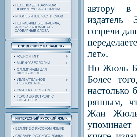
автору в
ПЕСЕНКИ ДЛЯ ЗАУЧИВАЯ
ПРАВИЛ РУССКОГО ЯЗЫКА
издатель 
ИНОЯЗЫЧНЫЕ ЧАСТИ СЛОВ
НЕПРАВИЛЬНЫЕ ПРАВИЛА,
ИЛИ КАК ЗАПОМИНАТЬ
созрели для
СЛОВАРНЫЕ СЛОВА
переде­лае
СЛОВЕСНИКУ НА ЗАМЕТКУ
лет».
АУДИОКНИГИ
МИР ФРАЗЕОЛОГИИ
Но Жюль Бе
ОЛИМПИАДЫ ДЛЯ
ШКОЛЬНИКОВ
Более того
УВЛЕКАТЕЛЬНОЕ
ЯЗЫКОЗНАНИЕ
настолько б
РАБОТА С ТЕКСТОМ
ГЕРОИ ДО ВСТРЕЧИ С
рянным, ч
ПИСАТЕЛЕМ
Жан Жюль
ИНТЕРЕСНЫЙ РУССКИЙ ЯЗЫК
упоминает
ВЕЛИКИЕ О РУССКОМ ЯЗЫКЕ
книге, издан
СЛОВАРИ РУССКОГО ЯЗЫКА