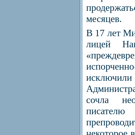
продержат
месяцев.
В 17 лет М
лицей На
«преждевр
испорченн
исключи
Администр
сочла не
писател
препров
некоторое в