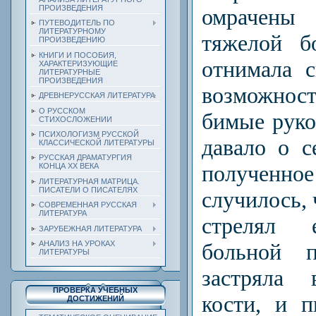
ПРОИЗВЕДЕНИЯ
омрачен
ПУТЕВОДИТЕЛЬ ПО
ЛИТЕРАТУРНОМУ
тяжелой б
ПРОИЗВЕДЕНИЮ
КНИГИ И ПОСОБИЯ,
отнима­ла 
ХАРАКТЕРИЗУЮЩИЕ
ЛИТЕРАТУРНЫЕ
ПРОИЗВЕДЕНИЯ
возможност
ДРЕВНЕРУССКАЯ ЛИТЕРАТУРА
О РУССКОМ
бимые руко
СТИХОСЛОЖЕНИИ
ПСИХОЛОГИЗМ РУССКОЙ
давало о с
КЛАССИЧЕСКОЙ ЛИТЕРАТУРЫ
РУССКАЯ ДРАМАТУРГИЯ
полученно
КОНЦА ХХ ВЕКА
ЛИТЕРАТУРНАЯ МАТРИЦА.
ПИСАТЕЛИ О ПИСАТЕЛЯХ
случи­лось,
СОВРЕМЕННАЯ РУССКАЯ
ЛИТЕРАТУРА
стрелял е
ЗАРУБЕЖНАЯ ЛИТЕРАТУРА
АНАЛИЗ НА УРОКАХ
больной п
ЛИТЕРАТУРЫ
застряла 
ПРОВЕРКА УЧЕБНЫХ
кости, и п
ДОСТИЖЕНИЙ