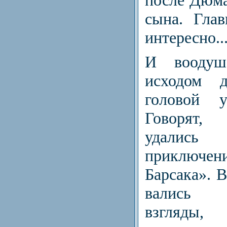
после Дюма
сына. Гла
интересно..
И воодуш
исходом 
головой 
Говорят,
удались 
приключе­
Барсака». 
вались 
взгляды