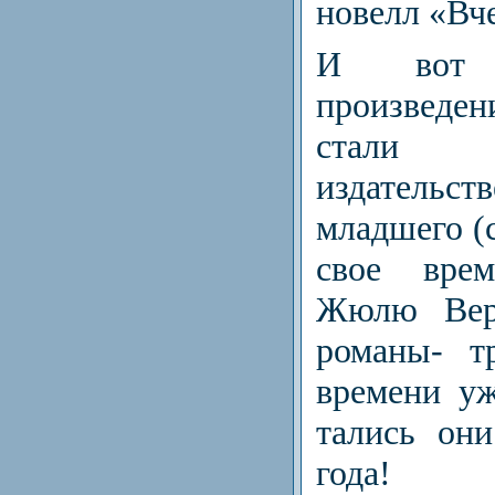
новелл «Вче
И вот п
произведен
стали 
издател
младшего (
свое врем
Жюлю Вер
романы- т
времени уж
тались он
года!