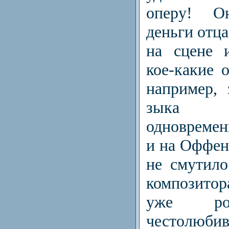
оперу! О
деньги отца
на сцене 
кое-какие 
например, 
зыка 
одновремен
и на Оффен
не смутило
композито
уже рои
честолюбив