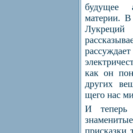
будущее 
материи. В
Лукреци
рассказывае
рассужд
электричес
как он по­
других ве
щего нас ми
И теперь 
знамени
присказки 