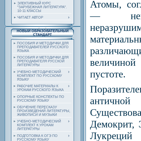
Атомы, сог
ЭЛЕКТИВНЫЙ КУРС
"ЗАРУБЕЖНАЯ ЛИТЕРАТУРА".
10-11 КЛАССЫ
— нек
ЧИТАЕТ АВТОР
неразруши
НОВЫЙ ОБРАЗОВАТЕЛЬНЫЙ
СТАНДАРТ
материаль
ПОСОБИЯ И МЕТОДИЧКИ ДЛЯ
ПРЕПОДАВАТЕЛЕЙ РУССКОГО
различаю
ЯЗЫКА
ПОСОБИЯ И МЕТОДИЧКИ ДЛЯ
величиной
ПРЕПОДАВАТЕЛЯ РУССКОЙ
ЛИТЕРАТУРЫ
пустоте.
УЧЕБНО-МЕТОДИЧЕСКИЙ
КОМПЛЕКТ ПО РУССКОМУ
ЯЗЫКУ
Поразител
РАБОЧИЕ МАТЕРИАЛЫ К
УРОКАМ РУССКОГО ЯЗЫКА
ОПОРНЫЕ КОНСПЕКТЫ ПО
античн
РУССКОМУ ЯЗЫКУ
ОБУЧЕНИЕ ПЕРЕСКАЗУ
Существо
ПРОИЗВЕДЕНИЙ ЛИТЕРАТУРЫ,
ЖИВОПИСИ И МУЗЫКИ
Демокрит, Э
УЧЕБНО-МЕТОДИЧЕСКИЙ
КОМПЛЕКТ К УРОКАМ
ЛИТЕРАТУРЫ
Лукрец
ПОДГОТОВКА К ОГЭ ПО
РУССКОМУ ЯЗЫКУ