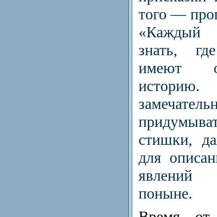
того — про
«Каждый 
знать, гд
имеют о
истор
замечател
придумыв
стишки, д
для описа
явлений 
поныне.
Время от 