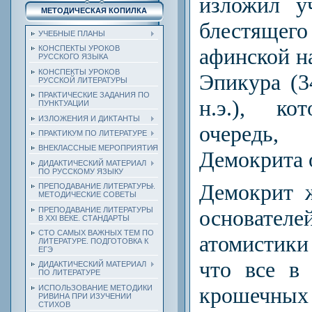
изложил уч
МЕТОДИЧЕСКАЯ КОПИЛКА
блестящег
УЧЕБНЫЕ ПЛАНЫ
афинской н
КОНСПЕКТЫ УРОКОВ
РУССКОГО ЯЗЫКА
КОНСПЕКТЫ УРОКОВ
Эпикура (
РУССКОЙ ЛИТЕРАТУРЫ
ПРАКТИЧЕСКИЕ ЗАДАНИЯ ПО
н.э.), к
ПУНКТУАЦИИ
ИЗЛОЖЕНИЯ И ДИКТАНТЫ
очередь,
ПРАКТИКУМ ПО ЛИТЕРАТУРЕ
ВНЕКЛАССНЫЕ МЕРОПРИЯТИЯ
Демокрита 
ДИДАКТИЧЕСКИЙ МАТЕРИАЛ
ПО РУССКОМУ ЯЗЫКУ
Демокрит 
ПРЕПОДАВАНИЕ ЛИТЕРАТУРЫ.
МЕТОДИЧЕСКИЕ СОВЕТЫ
ПРЕПОДАВАНИЕ ЛИТЕРАТУРЫ
основате
В XXI ВЕКЕ. СТАНДАРТЫ
СТО САМЫХ ВАЖНЫХ ТЕМ ПО
атомистики
ЛИТЕРАТУРЕ. ПОДГОТОВКА К
ЕГЭ
что все в
ДИДАКТИЧЕСКИЙ МАТЕРИАЛ
ПО ЛИТЕРАТУРЕ
крошечных 
ИСПОЛЬЗОВАНИЕ МЕТОДИКИ
РИВИНА ПРИ ИЗУЧЕНИИ
СТИХОВ