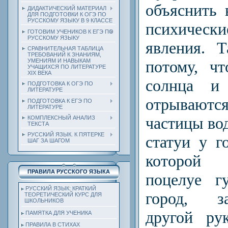
объяснить 
ДИДАКТИЧЕСКИЙ МАТЕРИАЛ
ДЛЯ ПОДГОТОВКИ К ОГЭ ПО
РУССКОМУ ЯЗЫКУ В 9 КЛАССЕ
психическ
ГОТОВИМ УЧЕНИКОВ К ЕГЭ ПО
РУССКОМУ ЯЗЫКУ
явления. Т
СРАВНИТЕЛЬНАЯ ТАБЛИЦА
ТРЕБОВАНИЙ К ЗНАНИЯМ,
УМЕНИЯМ И НАВЫКАМ
потому, ч
УЧАЩИХСЯ ПО ЛИТЕРАТУРЕ
ХIХ ВЕКА
солнца и
ПОДГОТОВКА К ОГЭ ПО
ЛИТЕРАТУРЕ
отрываю
ПОДГОТОВКА К ЕГЭ ПО
ЛИТЕРАТУРЕ
частицы во
КОМПЛЕКСНЫЙ АНАЛИЗ
ТЕКСТА
РУССКИЙ ЯЗЫК. К ПЯТЕРКЕ
ста­туи у г
ШАГ ЗА ШАГОМ
которой 
ПРАВИЛА РУССКОГО ЯЗЫКА
поцелуе г
РУССКИЙ ЯЗЫК: КРАТКИЙ
город, з
ТЕОРЕТИЧЕСКИЙ КУРС ДЛЯ
ШКОЛЬНИКОВ
другой ру
ПАМЯТКА ДЛЯ УЧЕНИКА
ПРАВИЛА В СТИХАХ