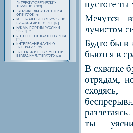
пустоте ты
ЛИТЕРАТУРОВЕДЧЕСКИХ
ТЕРМИНОВ
[295]
ЗАНИМАТЕЛЬНАЯ ИСТОРИЯ
Мечутся в
ОПЕЧАТОК
[45]
КОНТРОЛЬНЫЕ ВОПРОСЫ ПО
РУССКОЙ ЛИТЕРАТУРЕ
[55]
лучистом си
КАК МЫ ПОРТИМ РУССКИЙ
ЯЗЫК
[14]
ИНТЕРЕСНЫЕ ФАКТЫ О ЯЗЫКЕ
[113]
Будто бы в 
ИНТЕРЕСНЫЕ ФАКТЫ О
ЛИТЕРАТУРЕ
[55]
бьются в ср
ЛИТ-РА, ИЛИ СОВРЕМЕННЫЙ
ВЗГЛЯД НА ЛИТЕРАТУРУ
[23]
В схватке б
отрядам, н
сходясь
беспре
разлетаясь
ты уясн