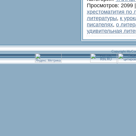
Просмотров
: 2099 
хрестоматития по 
литературы
,
к уро
писателях
,
о лите
удивительная лите
Copyright MyCo