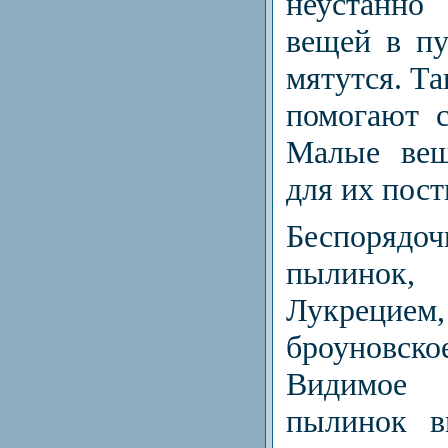
неустанн
вещей в пу
мятутся. Та
помогают с
Малые вещ
для их пос
Беспоряд
пылинок
Лукрецием
броуновс
Видимое
пылинок в