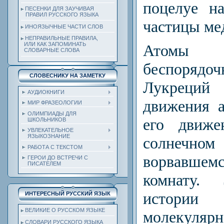
поцелуе н
ПЕСЕНКИ ДЛЯ ЗАУЧИВАЯ
ПРАВИЛ РУССКОГО ЯЗЫКА
частицы ме
ИНОЯЗЫЧНЫЕ ЧАСТИ СЛОВ
НЕПРАВИЛЬНЫЕ ПРАВИЛА,
ИЛИ КАК ЗАПОМИНАТЬ
Атомы 
СЛОВАРНЫЕ СЛОВА
беспорядоч
СЛОВЕСНИКУ НА ЗАМЕТКУ
Лукреций
АУДИОКНИГИ
движения а
МИР ФРАЗЕОЛОГИИ
ОЛИМПИАДЫ ДЛЯ
его движ
ШКОЛЬНИКОВ
УВЛЕКАТЕЛЬНОЕ
ЯЗЫКОЗНАНИЕ
сол­не
РАБОТА С ТЕКСТОМ
ворвавш
ГЕРОИ ДО ВСТРЕЧИ С
ПИСАТЕЛЕМ
комнату.
истории 
ИНТЕРЕСНЫЙ РУССКИЙ ЯЗЫК
ВЕЛИКИЕ О РУССКОМ ЯЗЫКЕ
молеку­ля
СЛОВАРИ РУССКОГО ЯЗЫКА