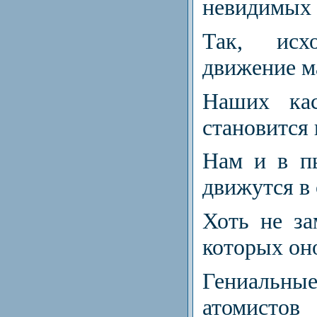
невидимых 
Так, исх
движение м
Наших кас
становится
Нам и в п
движутся в 
Хоть не за
которых он
Гениальные
атомистов