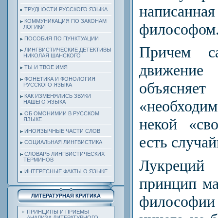
написанная 
ТРУДНОСТИ РУССКОГО ЯЗЫКА
КОММУНИКАЦИЯ ПО ЗАКОНАМ
философом
ЛОГИКИ
ПОСОБИЯ ПО ПУНКТУАЦИИ
Причем са
ЛИНГВИСТИЧЕСКИЕ ДЕТЕКТИВЫ
НИКОЛАЯ ШАНСКОГО
движение 
ТЫ И ТВОЕ ИМЯ
ФОНЕТИКА И ФОНОЛОГИЯ
объясня
РУССКОГО ЯЗЫКА
КАК ИЗМЕНЯЛИСЬ ЗВУКИ
«необходи
НАШЕГО ЯЗЫКА
ОБ ОМОНИМИИ В РУССКОМ
некой «св
ЯЗЫКЕ
ИНОЯЗЫЧНЫЕ ЧАСТИ СЛОВ
есть случа
СОЦИАЛЬНАЯ ЛИНГВИСТИКА
СЛОВАРЬ ЛИНГВИСТИЧЕСКИХ
ТЕРМИНОВ
Лукреций
ИНТЕРЕСНЫЕ ФАКТЫ О ЯЗЫКЕ
принцип ма
философи
ЛИТЕРАТУРНАЯ КРИТИКА
ПРИНЦИПЫ И ПРИЕМЫ
АНАЛИЗА ЛИТЕРАТУРНОГО