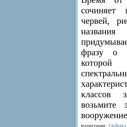
сочиняет
червей, р
названия 
придумыва
фра­зу о 
которой
спектральн
характери
классов 
возьмите 
воору­жение
Категория
:
ТАЙНЫ