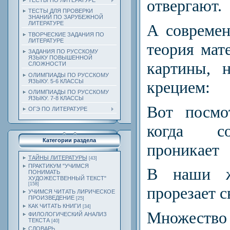
отвергают.
ТЕСТЫ ПО ЛИТЕРАТУРЕ
ТЕСТЫ ДЛЯ ПРОВЕРКИ
ЗНАНИЙ ПО ЗАРУБЕЖНОЙ
ЛИТЕРАТУРЕ
А современ
ТВОРЧЕСКИЕ ЗАДАНИЯ ПО
ЛИТЕРАТУРЕ
теория мате
ЗАДАНИЯ ПО РУССКОМУ
ЯЗЫКУ ПОВЫШЕННОЙ
картины, 
СЛОЖНОСТИ
ОЛИМПИАДЫ ПО РУССКОМУ
ЯЗЫКУ. 5-6 КЛАССЫ
крецием:
ОЛИМПИАДЫ ПО РУССКОМУ
ЯЗЫКУ. 7-8 КЛАССЫ
Вот посмо
ОГЭ ПО ЛИТЕРАТУРЕ
когда с
Категории раздела
проникает
ТАЙНЫ ЛИТЕРАТУРЫ
[43]
ПРАКТИКУМ "УЧИМСЯ
В наши 
ПОНИМАТЬ
ХУДОЖЕСТВЕННЫЙ ТЕКСТ"
[158]
прорезает 
УЧИМСЯ ЧИТАТЬ ЛИРИЧЕСКОЕ
ПРОИЗВЕДЕНИЕ
[25]
КАК ЧИТАТЬ КНИГИ
[34]
Множество
ФИЛОЛОГИЧЕСКИЙ АНАЛИЗ
ТЕКСТА
[40]
СЛОВАРЬ