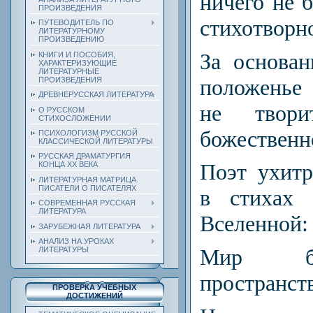
ничего не 
ПРОИЗВЕДЕНИЯ
стихотворн
ПУТЕВОДИТЕЛЬ ПО
ЛИТЕРАТУРНОМУ
ПРОИЗВЕДЕНИЮ
За основа
КНИГИ И ПОСОБИЯ,
ХАРАКТЕРИЗУЮЩИЕ
ЛИТЕРАТУРНЫЕ
положенье 
ПРОИЗВЕДЕНИЯ
ДРЕВНЕРУССКАЯ ЛИТЕРАТУРА
не твор
О РУССКОМ
СТИХОСЛОЖЕНИИ
божественно
ПСИХОЛОГИЗМ РУССКОЙ
КЛАССИЧЕСКОЙ ЛИТЕРАТУРЫ
РУССКАЯ ДРАМАТУРГИЯ
Поэт ухитр
КОНЦА ХХ ВЕКА
ЛИТЕРАТУРНАЯ МАТРИЦА.
ПИСАТЕЛИ О ПИСАТЕЛЯХ
в стихах 
СОВРЕМЕННАЯ РУССКАЯ
ЛИТЕРАТУРА
Вселенной:
ЗАРУБЕЖНАЯ ЛИТЕРАТУРА
АНАЛИЗ НА УРОКАХ
Мир бе
ЛИТЕРАТУРЫ
пространств
ПРОВЕРКА УЧЕБНЫХ
ДОСТИЖЕНИЙ