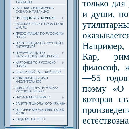
только для
ТАБЛИЦАХ
РУССКАЯ ЛИТЕРАТУРА В
и души, но 
СХЕМАХ И ТАБЛИЦАХ
НАГЛЯДНОСТЬ НА УРОКЕ
утилитар
РУССКИЙ ЯЗЫК В НАЧАЛЬНОЙ
ШКОЛЕ
оказывает
ПРЕЗЕНТАЦИИ ПО РУССКОМУ
ЯЗЫКУ
Например
ПРЕЗЕНТАЦИИ ПО РУССКОЙ
ЛИТЕРАТУРЕ
ПРЕЗЕНТАЦИИ ПО
Кар, ри
ЗАРУБЕЖНОЙ ЛИТЕРАТУРЕ
КАРТОЧКИ ПО РУССКОМУ
философ, 
ЯЗЫКУ
СКАЗОЧНЫЙ РУССКИЙ ЯЗЫК
—55 годов 
ЗНАКОМЬТЕСЬ: ИМЯ
ЧИСЛИТЕЛЬНОЕ
поэму «О 
ВИДЫ РАЗБОРА НА УРОКАХ
РУССКОГО ЯЗЫКА
ко­торая с
ПРОФИЛЬНЫЙ КЛАСС
ЗАНЯТИЯ ШКОЛЬНОГО КРУЖКА
произведе
ИГРОВЫЕ ФОРМЫ РАБОТЫ НА
УРОКЕ
естествоз
ЗАДАНИЕ НА ЛЕТО