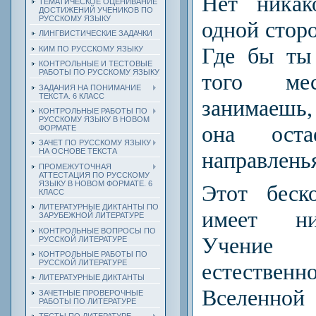
Нет никак
ТЕМАТИЧЕСКОЕ ОЦЕНИВАНИЕ
ДОСТИЖЕНИЙ УЧЕНИКОВ ПО
РУССКОМУ ЯЗЫКУ
одной сторо
ЛИНГВИСТИЧЕСКИЕ ЗАДАЧКИ
Где бы ты
КИМ ПО РУССКОМУ ЯЗЫКУ
КОНТРОЛЬНЫЕ И ТЕСТОВЫЕ
РАБОТЫ ПО РУССКОМУ ЯЗЫКУ
того ме
ЗАДАНИЯ НА ПОНИМАНИЕ
ТЕКСТА. 6 КЛАСС
занимаешь,
КОНТРОЛЬНЫЕ РАБОТЫ ПО
РУССКОМУ ЯЗЫКУ В НОВОМ
она ост
ФОРМАТЕ
ЗАЧЕТ ПО РУССКОМУ ЯЗЫКУ
НА ОСНОВЕ ТЕКСТА
направлень
ПРОМЕЖУТОЧНАЯ
АТТЕСТАЦИЯ ПО РУССКОМУ
ЯЗЫКУ В НОВОМ ФОРМАТЕ. 6
Этот беск
КЛАСС
ЛИТЕРАТУРНЫЕ ДИКТАНТЫ ПО
имеет ни
ЗАРУБЕЖНОЙ ЛИТЕРАТУРЕ
КОНТРОЛЬНЫЕ ВОПРОСЫ ПО
Учение 
РУССКОЙ ЛИТЕРАТУРЕ
КОНТРОЛЬНЫЕ РАБОТЫ ПО
РУССКОЙ ЛИТЕРАТУРЕ
естеств
ЛИТЕРАТУРНЫЕ ДИКТАНТЫ
Вселенн
ЗАЧЕТНЫЕ ПРОВЕРОЧНЫЕ
РАБОТЫ ПО ЛИТЕРАТУРЕ