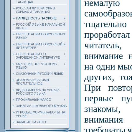
немал
ТАБЛИЦАХ
РУССКАЯ ЛИТЕРАТУРА В
самообраз
СХЕМАХ И ТАБЛИЦАХ
НАГЛЯДНОСТЬ НА УРОКЕ
тщатель
РУССКИЙ ЯЗЫК В НАЧАЛЬНОЙ
ШКОЛЕ
проработал
ПРЕЗЕНТАЦИИ ПО РУССКОМУ
ЯЗЫКУ
читатель
ПРЕЗЕНТАЦИИ ПО РУССКОЙ
ЛИТЕРАТУРЕ
внимание 
ПРЕЗЕНТАЦИИ ПО
ЗАРУБЕЖНОЙ ЛИТЕРАТУРЕ
на одни мыс
КАРТОЧКИ ПО РУССКОМУ
ЯЗЫКУ
других, то
СКАЗОЧНЫЙ РУССКИЙ ЯЗЫК
ЗНАКОМЬТЕСЬ: ИМЯ
ЧИСЛИТЕЛЬНОЕ
При повто
ВИДЫ РАЗБОРА НА УРОКАХ
РУССКОГО ЯЗЫКА
первые пу
ПРОФИЛЬНЫЙ КЛАСС
знакомы
ЗАНЯТИЯ ШКОЛЬНОГО КРУЖКА
ИГРОВЫЕ ФОРМЫ РАБОТЫ НА
УРОКЕ
вниман
ЗАДАНИЕ НА ЛЕТО
требоват