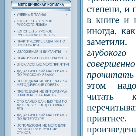
МЕТОДИЧЕСКАЯ КОПИЛКА
степени, и
УЧЕБНЫЕ ПЛАНЫ
в книге и 
КОНСПЕКТЫ УРОКОВ
РУССКОГО ЯЗЫКА
иногда, ка
КОНСПЕКТЫ УРОКОВ
РУССКОЙ ЛИТЕРАТУРЫ
заметил
ПРАКТИЧЕСКИЕ ЗАДАНИЯ ПО
ПУНКТУАЦИИ
глубокого
ИЗЛОЖЕНИЯ И ДИКТАНТЫ
ПРАКТИКУМ ПО ЛИТЕРАТУРЕ
совершенн
ВНЕКЛАССНЫЕ МЕРОПРИЯТИЯ
прочитать 
ДИДАКТИЧЕСКИЙ МАТЕРИАЛ
ПО РУССКОМУ ЯЗЫКУ
ПРЕПОДАВАНИЕ ЛИТЕРАТУРЫ.
этом над
МЕТОДИЧЕСКИЕ СОВЕТЫ
ПРЕПОДАВАНИЕ ЛИТЕРАТУРЫ
читать к
В XXI ВЕКЕ. СТАНДАРТЫ
СТО САМЫХ ВАЖНЫХ ТЕМ ПО
перечитыв
ЛИТЕРАТУРЕ. ПОДГОТОВКА К
ЕГЭ
приятн
ДИДАКТИЧЕСКИЙ МАТЕРИАЛ
ПО ЛИТЕРАТУРЕ
ИСПОЛЬЗОВАНИЕ МЕТОДИКИ
произведе
РИВИНА ПРИ ИЗУЧЕНИИ
СТИХОВ