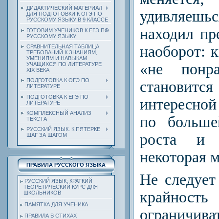
ДИДАКТИЧЕСКИЙ МАТЕРИАЛ
удивляеш
ДЛЯ ПОДГОТОВКИ К ОГЭ ПО
РУССКОМУ ЯЗЫКУ В 9 КЛАССЕ
находил пр
ГОТОВИМ УЧЕНИКОВ К ЕГЭ ПО
РУССКОМУ ЯЗЫКУ
наоборот: к
СРАВНИТЕЛЬНАЯ ТАБЛИЦА
ТРЕБОВАНИЙ К ЗНАНИЯМ,
УМЕНИЯМ И НАВЫКАМ
«не понра
УЧАЩИХСЯ ПО ЛИТЕРАТУРЕ
ХIХ ВЕКА
ПОДГОТОВКА К ОГЭ ПО
становит
ЛИТЕРАТУРЕ
ПОДГОТОВКА К ЕГЭ ПО
интересной
ЛИТЕРАТУРЕ
КОМПЛЕКСНЫЙ АНАЛИЗ
по больше
ТЕКСТА
РУССКИЙ ЯЗЫК. К ПЯТЕРКЕ
роста и
ШАГ ЗА ШАГОМ
некоторая м
ПРАВИЛА РУССКОГО ЯЗЫКА
Не следует
РУССКИЙ ЯЗЫК: КРАТКИЙ
ТЕОРЕТИЧЕСКИЙ КУРС ДЛЯ
крайност
ШКОЛЬНИКОВ
ПАМЯТКА ДЛЯ УЧЕНИКА
ограничива
ПРАВИЛА В СТИХАХ