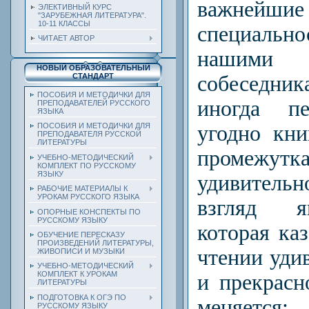
важнейшие
ЭЛЕКТИВНЫЙ КУРС
"ЗАРУБЕЖНАЯ ЛИТЕРАТУРА".
10-11 КЛАССЫ
специальн
ЧИТАЕТ АВТОР
нашим
НОВЫЙ ОБРАЗОВАТЕЛЬНЫЙ
собеседни
СТАНДАРТ
ПОСОБИЯ И МЕТОДИЧКИ ДЛЯ
иногда пе
ПРЕПОДАВАТЕЛЕЙ РУССКОГО
ЯЗЫКА
угодно кни
ПОСОБИЯ И МЕТОДИЧКИ ДЛЯ
ПРЕПОДАВАТЕЛЯ РУССКОЙ
ЛИТЕРАТУРЫ
промежутк
УЧЕБНО-МЕТОДИЧЕСКИЙ
КОМПЛЕКТ ПО РУССКОМУ
ЯЗЫКУ
удивител
РАБОЧИЕ МАТЕРИАЛЫ К
УРОКАМ РУССКОГО ЯЗЫКА
взгляд я
ОПОРНЫЕ КОНСПЕКТЫ ПО
РУССКОМУ ЯЗЫКУ
которая ка
ОБУЧЕНИЕ ПЕРЕСКАЗУ
ПРОИЗВЕДЕНИЙ ЛИТЕРАТУРЫ,
чтении уди
ЖИВОПИСИ И МУЗЫКИ
УЧЕБНО-МЕТОДИЧЕСКИЙ
КОМПЛЕКТ К УРОКАМ
и прекрасн
ЛИТЕРАТУРЫ
ПОДГОТОВКА К ОГЭ ПО
меняет
РУССКОМУ ЯЗЫКУ