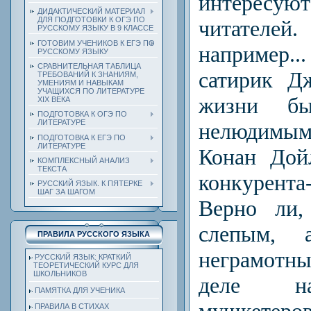
интере
ДИДАКТИЧЕСКИЙ МАТЕРИАЛ
ДЛЯ ПОДГОТОВКИ К ОГЭ ПО
читател
РУССКОМУ ЯЗЫКУ В 9 КЛАССЕ
ГОТОВИМ УЧЕНИКОВ К ЕГЭ ПО
например..
РУССКОМУ ЯЗЫКУ
СРАВНИТЕЛЬНАЯ ТАБЛИЦА
сатирик Д
ТРЕБОВАНИЙ К ЗНАНИЯМ,
УМЕНИЯМ И НАВЫКАМ
УЧАЩИХСЯ ПО ЛИТЕРАТУРЕ
жизни б
ХIХ ВЕКА
ПОДГОТОВКА К ОГЭ ПО
ЛИТЕРАТУРЕ
нелюдимы
ПОДГОТОВКА К ЕГЭ ПО
ЛИТЕРАТУРЕ
Конан Дой
КОМПЛЕКСНЫЙ АНАЛИЗ
ТЕКСТА
конкурента
РУССКИЙ ЯЗЫК. К ПЯТЕРКЕ
ШАГ ЗА ШАГОМ
Верно ли,
слепым,
ПРАВИЛА РУССКОГО ЯЗЫКА
неграмотн
РУССКИЙ ЯЗЫК: КРАТКИЙ
ТЕОРЕТИЧЕСКИЙ КУРС ДЛЯ
ШКОЛЬНИКОВ
деле на
ПАМЯТКА ДЛЯ УЧЕНИКА
ПРАВИЛА В СТИХАХ