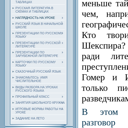
меньше тай
ТАБЛИЦАХ
РУССКАЯ ЛИТЕРАТУРА В
чем, напр
СХЕМАХ И ТАБЛИЦАХ
НАГЛЯДНОСТЬ НА УРОКЕ
географич
РУССКИЙ ЯЗЫК В НАЧАЛЬНОЙ
ШКОЛЕ
Кто твор
ПРЕЗЕНТАЦИИ ПО РУССКОМУ
ЯЗЫКУ
Шекспира?
ПРЕЗЕНТАЦИИ ПО РУССКОЙ
ЛИТЕРАТУРЕ
ПРЕЗЕНТАЦИИ ПО
ради лите
ЗАРУБЕЖНОЙ ЛИТЕРАТУРЕ
КАРТОЧКИ ПО РУССКОМУ
преступл
ЯЗЫКУ
СКАЗОЧНЫЙ РУССКИЙ ЯЗЫК
Гомер и 
ЗНАКОМЬТЕСЬ: ИМЯ
ЧИСЛИТЕЛЬНОЕ
только пи
ВИДЫ РАЗБОРА НА УРОКАХ
РУССКОГО ЯЗЫКА
разведчика
ПРОФИЛЬНЫЙ КЛАСС
ЗАНЯТИЯ ШКОЛЬНОГО КРУЖКА
В этом р
ИГРОВЫЕ ФОРМЫ РАБОТЫ НА
УРОКЕ
ЗАДАНИЕ НА ЛЕТО
разговор