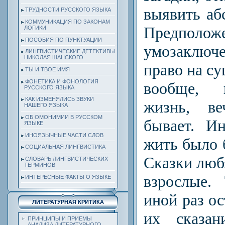
выявить аб
ТРУДНОСТИ РУССКОГО ЯЗЫКА
КОММУНИКАЦИЯ ПО ЗАКОНАМ
Предполо
ЛОГИКИ
ПОСОБИЯ ПО ПУНКТУАЦИИ
умозаключ
ЛИНГВИСТИЧЕСКИЕ ДЕТЕКТИВЫ
НИКОЛАЯ ШАНСКОГО
право на су
ТЫ И ТВОЕ ИМЯ
ФОНЕТИКА И ФОНОЛОГИЯ
во­обще, 
РУССКОГО ЯЗЫКА
КАК ИЗМЕНЯЛИСЬ ЗВУКИ
жизнь, в
НАШЕГО ЯЗЫКА
ОБ ОМОНИМИИ В РУССКОМ
бывает. Ин
ЯЗЫКЕ
ИНОЯЗЫЧНЫЕ ЧАСТИ СЛОВ
жить было б
СОЦИАЛЬНАЯ ЛИНГВИСТИКА
Сказки любя
СЛОВАРЬ ЛИНГВИСТИЧЕСКИХ
ТЕРМИНОВ
взрослые.
ИНТЕРЕСНЫЕ ФАКТЫ О ЯЗЫКЕ
иной раз о
ЛИТЕРАТУРНАЯ КРИТИКА
их сказан
ПРИНЦИПЫ И ПРИЕМЫ
АНАЛИЗА ЛИТЕРАТУРНОГО