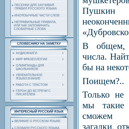
мушкете
ПЕСЕНКИ ДЛЯ ЗАУЧИВАЯ
Пушки
ПРАВИЛ РУССКОГО ЯЗЫКА
ИНОЯЗЫЧНЫЕ ЧАСТИ СЛОВ
неокончен
НЕПРАВИЛЬНЫЕ ПРАВИЛА,
ИЛИ КАК ЗАПОМИНАТЬ
«Дубровско
СЛОВАРНЫЕ СЛОВА
В общем, 
СЛОВЕСНИКУ НА ЗАМЕТКУ
числа. Най
АУДИОКНИГИ
МИР ФРАЗЕОЛОГИИ
бы на некот
ОЛИМПИАДЫ ДЛЯ
ШКОЛЬНИКОВ
УВЛЕКАТЕЛЬНОЕ
Поищем?..
ЯЗЫКОЗНАНИЕ
РАБОТА С ТЕКСТОМ
ГЕРОИ ДО ВСТРЕЧИ С
Только не 
ПИСАТЕЛЕМ
мы такие 
ИНТЕРЕСНЫЙ РУССКИЙ ЯЗЫК
сможем 
ВЕЛИКИЕ О РУССКОМ ЯЗЫКЕ
загадки, от
СЛОВАРИ РУССКОГО ЯЗЫКА