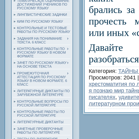
ТЕМАТИЧЕСКОЕ ОЦЕНИВАНИЕ
ДОСТИЖЕНИЙ УЧЕНИКОВ ПО
брались за
РУССКОМУ ЯЗЫКУ
ЛИНГВИСТИЧЕСКИЕ ЗАДАЧКИ
прочесть
КИМ ПО РУССКОМУ ЯЗЫКУ
КОНТРОЛЬНЫЕ И ТЕСТОВЫЕ
или иных «
РАБОТЫ ПО РУССКОМУ ЯЗЫКУ
ЗАДАНИЯ НА ПОНИМАНИЕ
ТЕКСТА. 6 КЛАСС
Давайт
КОНТРОЛЬНЫЕ РАБОТЫ ПО
РУССКОМУ ЯЗЫКУ В НОВОМ
разобраться
ФОРМАТЕ
ЗАЧЕТ ПО РУССКОМУ ЯЗЫКУ
НА ОСНОВЕ ТЕКСТА
Категория
:
ТАЙНЫ
ПРОМЕЖУТОЧНАЯ
Просмотров
: 2041 
АТТЕСТАЦИЯ ПО РУССКОМУ
ЯЗЫКУ В НОВОМ ФОРМАТЕ. 6
хрестоматития по 
КЛАСС
я познаю мир тайн
ЛИТЕРАТУРНЫЕ ДИКТАНТЫ ПО
ЗАРУБЕЖНОЙ ЛИТЕРАТУРЕ
писателях
,
удивит
КОНТРОЛЬНЫЕ ВОПРОСЫ ПО
литературном про
РУССКОЙ ЛИТЕРАТУРЕ
КОНТРОЛЬНЫЕ РАБОТЫ ПО
РУССКОЙ ЛИТЕРАТУРЕ
ЛИТЕРАТУРНЫЕ ДИКТАНТЫ
ЗАЧЕТНЫЕ ПРОВЕРОЧНЫЕ
РАБОТЫ ПО ЛИТЕРАТУРЕ