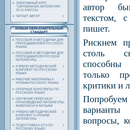
ЭЛЕКТИВНЫЙ КУРС
автор бы
"ЗАРУБЕЖНАЯ ЛИТЕРАТУРА".
10-11 КЛАССЫ
текстом, 
ЧИТАЕТ АВТОР
пишет.
НОВЫЙ ОБРАЗОВАТЕЛЬНЫЙ
СТАНДАРТ
Рискнем п
ПОСОБИЯ И МЕТОДИЧКИ ДЛЯ
ПРЕПОДАВАТЕЛЕЙ РУССКОГО
ЯЗЫКА
столь с
ПОСОБИЯ И МЕТОДИЧКИ ДЛЯ
ПРЕПОДАВАТЕЛЯ РУССКОЙ
ЛИТЕРАТУРЫ
способны
УЧЕБНО-МЕТОДИЧЕСКИЙ
КОМПЛЕКТ ПО РУССКОМУ
только п
ЯЗЫКУ
РАБОЧИЕ МАТЕРИАЛЫ К
критики и 
УРОКАМ РУССКОГО ЯЗЫКА
ОПОРНЫЕ КОНСПЕКТЫ ПО
РУССКОМУ ЯЗЫКУ
Попробуем
ОБУЧЕНИЕ ПЕРЕСКАЗУ
ПРОИЗВЕДЕНИЙ ЛИТЕРАТУРЫ,
ЖИВОПИСИ И МУЗЫКИ
вариант
УЧЕБНО-МЕТОДИЧЕСКИЙ
КОМПЛЕКТ К УРОКАМ
вопросы, к
ЛИТЕРАТУРЫ
ПОДГОТОВКА К ОГЭ ПО
РУССКОМУ ЯЗЫКУ