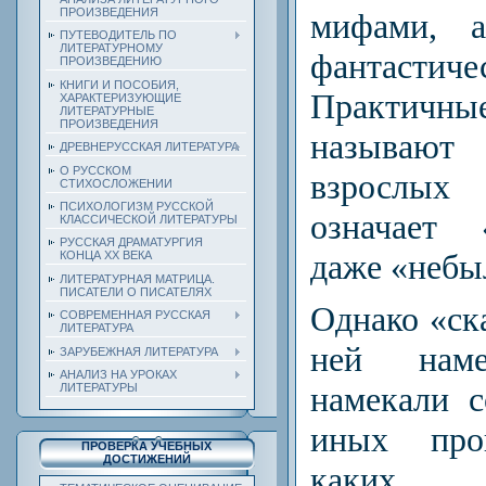
ПРОИЗВЕДЕНИЯ
мифами, 
ПУТЕВОДИТЕЛЬ ПО
ЛИТЕРАТУРНОМУ
фантастич
ПРОИЗВЕДЕНИЮ
КНИГИ И ПОСОБИЯ,
Прак­тич
ХАРАКТЕРИЗУЮЩИЕ
ЛИТЕРАТУРНЫЕ
ПРОИЗВЕДЕНИЯ
называю
ДРЕВНЕРУССКАЯ ЛИТЕРАТУРА
О РУССКОМ
взрослых 
СТИХОСЛОЖЕНИИ
ПСИХОЛОГИЗМ РУССКОЙ
означает 
КЛАССИЧЕСКОЙ ЛИТЕРАТУРЫ
РУССКАЯ ДРАМАТУРГИЯ
даже «небы
КОНЦА ХХ ВЕКА
ЛИТЕРАТУРНАЯ МАТРИЦА.
ПИСАТЕЛИ О ПИСАТЕЛЯХ
Однако «ск
СОВРЕМЕННАЯ РУССКАЯ
ЛИТЕРАТУРА
ней нам
ЗАРУБЕЖНАЯ ЛИТЕРАТУРА
АНАЛИЗ НА УРОКАХ
намекали с
ЛИТЕРАТУРЫ
иных про
ПРОВЕРКА УЧЕБНЫХ
ДОСТИЖЕНИЙ
каких об