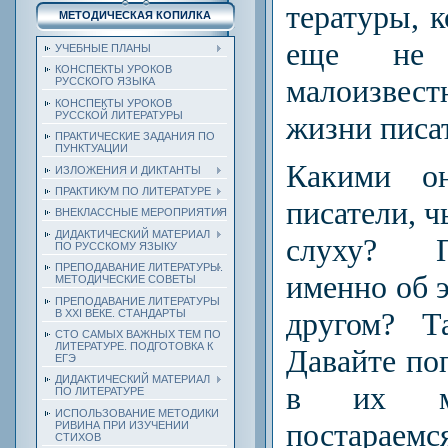
тературы, 
МЕТОДИЧЕСКАЯ КОПИЛКА
еще не 
УЧЕБНЫЕ ПЛАНЫ
КОНСПЕКТЫ УРОКОВ
малоизвес
РУССКОГО ЯЗЫКА
КОНСПЕКТЫ УРОКОВ
РУССКОЙ ЛИТЕРАТУРЫ
жизни писа
ПРАКТИЧЕСКИЕ ЗАДАНИЯ ПО
ПУНКТУАЦИИ
Какими 
ИЗЛОЖЕНИЯ И ДИКТАНТЫ
ПРАКТИКУМ ПО ЛИТЕРАТУРЕ
писатели, ч
ВНЕКЛАССНЫЕ МЕРОПРИЯТИЯ
ДИДАКТИЧЕСКИЙ МАТЕРИАЛ
слуху? 
ПО РУССКОМУ ЯЗЫКУ
ПРЕПОДАВАНИЕ ЛИТЕРАТУРЫ.
именно об э
МЕТОДИЧЕСКИЕ СОВЕТЫ
ПРЕПОДАВАНИЕ ЛИТЕРАТУРЫ
другом? Т
В XXI ВЕКЕ. СТАНДАРТЫ
СТО САМЫХ ВАЖНЫХ ТЕМ ПО
ЛИТЕРАТУРЕ. ПОДГОТОВКА К
Давайте по
ЕГЭ
ДИДАКТИЧЕСКИЙ МАТЕРИАЛ
в их мас
ПО ЛИТЕРАТУРЕ
ИСПОЛЬЗОВАНИЕ МЕТОДИКИ
постараем
РИВИНА ПРИ ИЗУЧЕНИИ
СТИХОВ