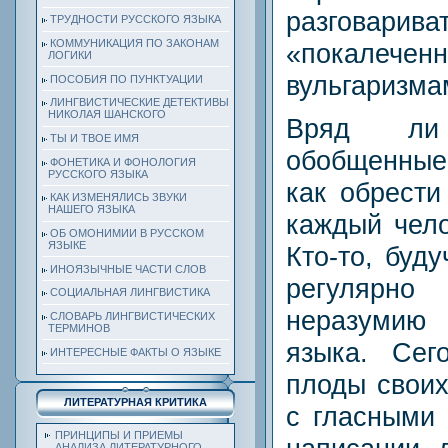
разгов
ТРУДНОСТИ РУССКОГО ЯЗЫКА
КОММУНИКАЦИЯ ПО ЗАКОНАМ
«покалечен
ЛОГИКИ
вульгаризма
ПОСОБИЯ ПО ПУНКТУАЦИИ
ЛИНГВИСТИЧЕСКИЕ ДЕТЕКТИВЫ
НИКОЛАЯ ШАНСКОГО
Вряд ли
ТЫ И ТВОЕ ИМЯ
обобщенны
ФОНЕТИКА И ФОНОЛОГИЯ
РУССКОГО ЯЗЫКА
как обрести
КАК ИЗМЕНЯЛИСЬ ЗВУКИ
НАШЕГО ЯЗЫКА
каждый чело
ОБ ОМОНИМИИ В РУССКОМ
ЯЗЫКЕ
Кто-то, буд
ИНОЯЗЫЧНЫЕ ЧАСТИ СЛОВ
регулярно
СОЦИАЛЬНАЯ ЛИНГВИСТИКА
неразумию
СЛОВАРЬ ЛИНГВИСТИЧЕСКИХ
ТЕРМИНОВ
языка. Сег
ИНТЕРЕСНЫЕ ФАКТЫ О ЯЗЫКЕ
плоды своих
ЛИТЕРАТУРНАЯ КРИТИКА
с гласными 
ПРИНЦИПЫ И ПРИЕМЫ
АНАЛИЗА ЛИТЕРАТУРНОГО