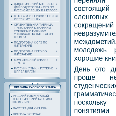
переняли
ДИДАКТИЧЕСКИЙ МАТЕРИАЛ
состоящ
ДЛЯ ПОДГОТОВКИ К ОГЭ ПО
РУССКОМУ ЯЗЫКУ В 9 КЛАССЕ
сленгов
ГОТОВИМ УЧЕНИКОВ К ЕГЭ ПО
РУССКОМУ ЯЗЫКУ
сокращени
СРАВНИТЕЛЬНАЯ ТАБЛИЦА
ТРЕБОВАНИЙ К ЗНАНИЯМ,
невразумит
УМЕНИЯМ И НАВЫКАМ
УЧАЩИХСЯ ПО ЛИТЕРАТУРЕ
ХIХ ВЕКА
междомети
ПОДГОТОВКА К ОГЭ ПО
ЛИТЕРАТУРЕ
молодежь р
ПОДГОТОВКА К ЕГЭ ПО
ЛИТЕРАТУРЕ
хорошие кни
КОМПЛЕКСНЫЙ АНАЛИЗ
ТЕКСТА
День ото д
РУССКИЙ ЯЗЫК. К ПЯТЕРКЕ
ШАГ ЗА ШАГОМ
проще н
студенч
ПРАВИЛА РУССКОГО ЯЗЫКА
граммати
РУССКИЙ ЯЗЫК: КРАТКИЙ
ТЕОРЕТИЧЕСКИЙ КУРС ДЛЯ
поскольку
ШКОЛЬНИКОВ
понятиями
ПАМЯТКА ДЛЯ УЧЕНИКА
ПРАВИЛА В СТИХАХ