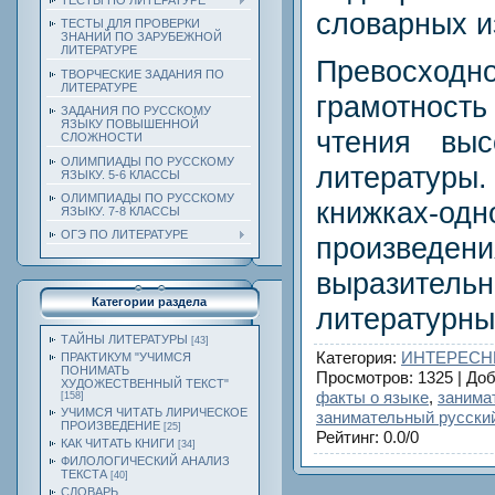
ТЕСТЫ ПО ЛИТЕРАТУРЕ
словарных и
ТЕСТЫ ДЛЯ ПРОВЕРКИ
ЗНАНИЙ ПО ЗАРУБЕЖНОЙ
ЛИТЕРАТУРЕ
Превосхо
ТВОРЧЕСКИЕ ЗАДАНИЯ ПО
ЛИТЕРАТУРЕ
грамотность
ЗАДАНИЯ ПО РУССКОМУ
ЯЗЫКУ ПОВЫШЕННОЙ
чтения выс
СЛОЖНОСТИ
ОЛИМПИАДЫ ПО РУССКОМУ
литературы
ЯЗЫКУ. 5-6 КЛАССЫ
ОЛИМПИАДЫ ПО РУССКОМУ
книжках-о
ЯЗЫКУ. 7-8 КЛАССЫ
ОГЭ ПО ЛИТЕРАТУРЕ
произведе
выразите
Категории раздела
литературны
ТАЙНЫ ЛИТЕРАТУРЫ
[43]
Категория
:
ИНТЕРЕСН
ПРАКТИКУМ "УЧИМСЯ
ПОНИМАТЬ
Просмотров
: 1325 |
Доб
ХУДОЖЕСТВЕННЫЙ ТЕКСТ"
факты о языке
,
занима
[158]
УЧИМСЯ ЧИТАТЬ ЛИРИЧЕСКОЕ
занимательный русски
ПРОИЗВЕДЕНИЕ
[25]
Рейтинг
:
0.0
/
0
КАК ЧИТАТЬ КНИГИ
[34]
ФИЛОЛОГИЧЕСКИЙ АНАЛИЗ
ТЕКСТА
[40]
СЛОВАРЬ