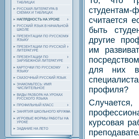
То, что г
ТАБЛИЦАХ
студентам-ф
РУССКАЯ ЛИТЕРАТУРА В
СХЕМАХ И ТАБЛИЦАХ
считается е
НАГЛЯДНОСТЬ НА УРОКЕ
РУССКИЙ ЯЗЫК В НАЧАЛЬНОЙ
быть студе
ШКОЛЕ
ПРЕЗЕНТАЦИИ ПО РУССКОМУ
другие про
ЯЗЫКУ
ПРЕЗЕНТАЦИИ ПО РУССКОЙ
им развива
ЛИТЕРАТУРЕ
посредством
ПРЕЗЕНТАЦИИ ПО
ЗАРУБЕЖНОЙ ЛИТЕРАТУРЕ
для них в
КАРТОЧКИ ПО РУССКОМУ
ЯЗЫКУ
специал
СКАЗОЧНЫЙ РУССКИЙ ЯЗЫК
ЗНАКОМЬТЕСЬ: ИМЯ
профиля?
ЧИСЛИТЕЛЬНОЕ
ВИДЫ РАЗБОРА НА УРОКАХ
РУССКОГО ЯЗЫКА
Случа
ПРОФИЛЬНЫЙ КЛАСС
профессион
ЗАНЯТИЯ ШКОЛЬНОГО КРУЖКА
ИГРОВЫЕ ФОРМЫ РАБОТЫ НА
курсовая ра
УРОКЕ
ЗАДАНИЕ НА ЛЕТО
преподав