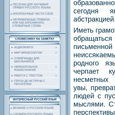
образован
ПЕСЕНКИ ДЛЯ ЗАУЧИВАЯ
ПРАВИЛ РУССКОГО ЯЗЫКА
сегодня я
ИНОЯЗЫЧНЫЕ ЧАСТИ СЛОВ
абстракцией
НЕПРАВИЛЬНЫЕ ПРАВИЛА,
ИЛИ КАК ЗАПОМИНАТЬ
СЛОВАРНЫЕ СЛОВА
Иметь грамот
обращаться
СЛОВЕСНИКУ НА ЗАМЕТКУ
письме
АУДИОКНИГИ
неиссякае
МИР ФРАЗЕОЛОГИИ
ОЛИМПИАДЫ ДЛЯ
родного яз
ШКОЛЬНИКОВ
УВЛЕКАТЕЛЬНОЕ
черпает к
ЯЗЫКОЗНАНИЕ
РАБОТА С ТЕКСТОМ
несметных 
ГЕРОИ ДО ВСТРЕЧИ С
ПИСАТЕЛЕМ
увы, превра
людей с пу
ИНТЕРЕСНЫЙ РУССКИЙ ЯЗЫК
мыслями. Ст
ВЕЛИКИЕ О РУССКОМ ЯЗЫКЕ
перспект
СЛОВАРИ РУССКОГО ЯЗЫКА