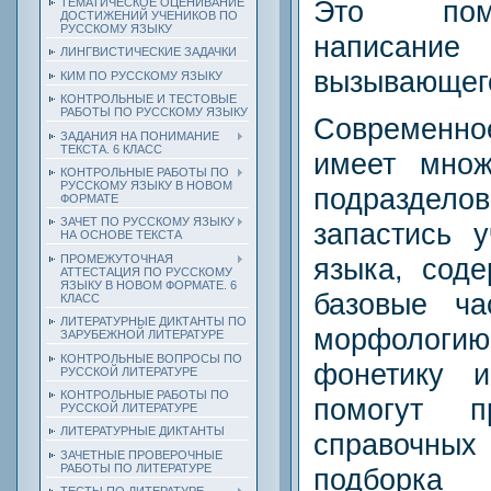
Это пом
ТЕМАТИЧЕСКОЕ ОЦЕНИВАНИЕ
ДОСТИЖЕНИЙ УЧЕНИКОВ ПО
РУССКОМУ ЯЗЫКУ
написание
ЛИНГВИСТИЧЕСКИЕ ЗАДАЧКИ
вызывающего
КИМ ПО РУССКОМУ ЯЗЫКУ
КОНТРОЛЬНЫЕ И ТЕСТОВЫЕ
РАБОТЫ ПО РУССКОМУ ЯЗЫКУ
Современн
ЗАДАНИЯ НА ПОНИМАНИЕ
ТЕКСТА. 6 КЛАСС
имеет множ
КОНТРОЛЬНЫЕ РАБОТЫ ПО
РУССКОМУ ЯЗЫКУ В НОВОМ
подразд
ФОРМАТЕ
ЗАЧЕТ ПО РУССКОМУ ЯЗЫКУ
запастись у
НА ОСНОВЕ ТЕКСТА
ПРОМЕЖУТОЧНАЯ
языка, сод
АТТЕСТАЦИЯ ПО РУССКОМУ
ЯЗЫКУ В НОВОМ ФОРМАТЕ. 6
базовые ча
КЛАСС
ЛИТЕРАТУРНЫЕ ДИКТАНТЫ ПО
морфологи
ЗАРУБЕЖНОЙ ЛИТЕРАТУРЕ
КОНТРОЛЬНЫЕ ВОПРОСЫ ПО
фонетику и
РУССКОЙ ЛИТЕРАТУРЕ
КОНТРОЛЬНЫЕ РАБОТЫ ПО
помогут 
РУССКОЙ ЛИТЕРАТУРЕ
ЛИТЕРАТУРНЫЕ ДИКТАНТЫ
справочных
ЗАЧЕТНЫЕ ПРОВЕРОЧНЫЕ
РАБОТЫ ПО ЛИТЕРАТУРЕ
подборка 