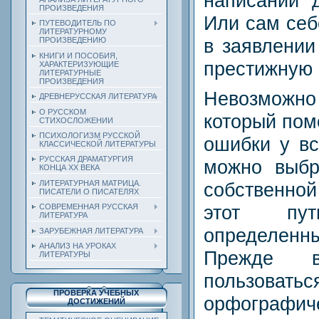
написании 
ПРОИЗВЕДЕНИЯ
Или сам себ
ПУТЕВОДИТЕЛЬ ПО
ЛИТЕРАТУРНОМУ
в заявлении
ПРОИЗВЕДЕНИЮ
КНИГИ И ПОСОБИЯ,
престижную 
ХАРАКТЕРИЗУЮЩИЕ
ЛИТЕРАТУРНЫЕ
ПРОИЗВЕДЕНИЯ
Невозмож
ДРЕВНЕРУССКАЯ ЛИТЕРАТУРА
О РУССКОМ
который пом
СТИХОСЛОЖЕНИИ
ПСИХОЛОГИЗМ РУССКОЙ
ошибки у вс
КЛАССИЧЕСКОЙ ЛИТЕРАТУРЫ
РУССКАЯ ДРАМАТУРГИЯ
можно выбр
КОНЦА ХХ ВЕКА
ЛИТЕРАТУРНАЯ МАТРИЦА.
собственно
ПИСАТЕЛИ О ПИСАТЕЛЯХ
этот пут
СОВРЕМЕННАЯ РУССКАЯ
ЛИТЕРАТУРА
определе
ЗАРУБЕЖНАЯ ЛИТЕРАТУРА
АНАЛИЗ НА УРОКАХ
Прежде вс
ЛИТЕРАТУРЫ
пользов
ПРОВЕРКА УЧЕБНЫХ
орфографи
ДОСТИЖЕНИЙ