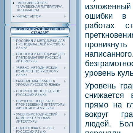
ЭЛЕКТИВНЫЙ КУРС
изложенны
"ЗАРУБЕЖНАЯ ЛИТЕРАТУРА".
10-11 КЛАССЫ
ошибки в 
ЧИТАЕТ АВТОР
работах с
НОВЫЙ ОБРАЗОВАТЕЛЬНЫЙ
преткновени
СТАНДАРТ
ПОСОБИЯ И МЕТОДИЧКИ ДЛЯ
проникн
ПРЕПОДАВАТЕЛЕЙ РУССКОГО
ЯЗЫКА
написа
ПОСОБИЯ И МЕТОДИЧКИ ДЛЯ
ПРЕПОДАВАТЕЛЯ РУССКОЙ
безграмотно
ЛИТЕРАТУРЫ
УЧЕБНО-МЕТОДИЧЕСКИЙ
уровень кул
КОМПЛЕКТ ПО РУССКОМУ
ЯЗЫКУ
РАБОЧИЕ МАТЕРИАЛЫ К
Уровень гра
УРОКАМ РУССКОГО ЯЗЫКА
ОПОРНЫЕ КОНСПЕКТЫ ПО
снижается 
РУССКОМУ ЯЗЫКУ
ОБУЧЕНИЕ ПЕРЕСКАЗУ
прямо на г
ПРОИЗВЕДЕНИЙ ЛИТЕРАТУРЫ,
ЖИВОПИСИ И МУЗЫКИ
вокруг гр
УЧЕБНО-МЕТОДИЧЕСКИЙ
КОМПЛЕКТ К УРОКАМ
людей. Бо
ЛИТЕРАТУРЫ
ПОДГОТОВКА К ОГЭ ПО
РУССКОМУ ЯЗЫКУ