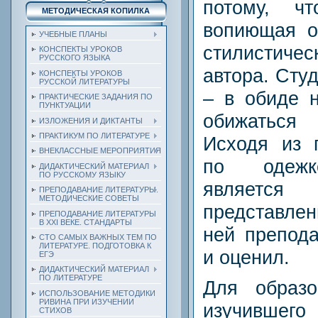
потому, ч
МЕТОДИЧЕСКАЯ КОПИЛКА
вопиющая о
УЧЕБНЫЕ ПЛАНЫ
стилистичес
КОНСПЕКТЫ УРОКОВ
РУССКОГО ЯЗЫКА
автора. Студ
КОНСПЕКТЫ УРОКОВ
РУССКОЙ ЛИТЕРАТУРЫ
– в обиде 
ПРАКТИЧЕСКИЕ ЗАДАНИЯ ПО
ПУНКТУАЦИИ
обижаться
ИЗЛОЖЕНИЯ И ДИКТАНТЫ
ПРАКТИКУМ ПО ЛИТЕРАТУРЕ
Исходя из 
ВНЕКЛАССНЫЕ МЕРОПРИЯТИЯ
по одежке
ДИДАКТИЧЕСКИЙ МАТЕРИАЛ
ПО РУССКОМУ ЯЗЫКУ
являетс
ПРЕПОДАВАНИЕ ЛИТЕРАТУРЫ.
МЕТОДИЧЕСКИЕ СОВЕТЫ
представлен
ПРЕПОДАВАНИЕ ЛИТЕРАТУРЫ
В XXI ВЕКЕ. СТАНДАРТЫ
ней препода
СТО САМЫХ ВАЖНЫХ ТЕМ ПО
ЛИТЕРАТУРЕ. ПОДГОТОВКА К
и оценил.
ЕГЭ
ДИДАКТИЧЕСКИЙ МАТЕРИАЛ
ПО ЛИТЕРАТУРЕ
Для образо
ИСПОЛЬЗОВАНИЕ МЕТОДИКИ
РИВИНА ПРИ ИЗУЧЕНИИ
изучившего
СТИХОВ