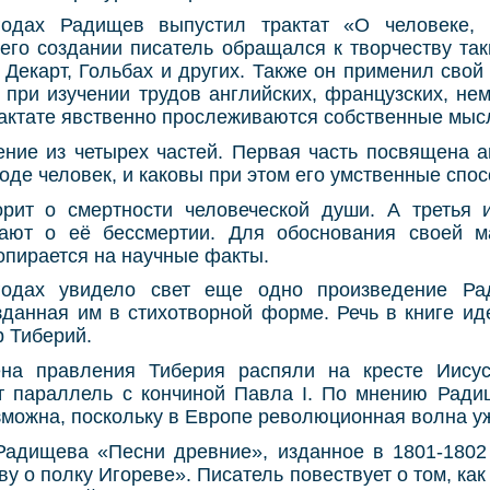
годах Радищев выпустил трактат «О человеке, 
его создании писатель обращался к творчеству та
 Декарт, Гольбах и других. Также он применил свой
 при изучении трудов английских, французских, не
рактате явственно прослеживаются собственные мыс
ние из четырех частей. Первая часть посвящена а
роде человек, и каковы при этом его умственные спос
орит о смертности человеческой души. А третья и
ают о её бессмертии. Для обоснования своей м
опирается на научные факты.
годах увидело свет еще одно произведение Р
зданная им в стихотворной форме. Речь в книге иде
 Тиберий.
на правления Тиберия распяли на кресте Иисус
 параллель с кончиной Павла I. По мнению Рад
можна, поскольку в Европе революционная волна у
Радищева «Песни древние», изданное в 1801-1802
у о полку Игореве». Писатель повествует о том, как