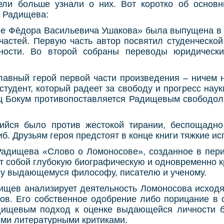
тели больше узнали о них. Вот коротко об основ
а Радищева:
е Фёдора Васильевича Ушакова» была выпущена в 1
частей. Первую часть автор посвятил студенческой
ности. Во второй собраны переводы юридическ
лавный герой первой части произведения – ничем 
студент, который радеет за свободу и прогресс наук
ц Бокум противопоставляется Радищевым свобод
ийся было против жестокой тирании, беспощадн
иб. Друзьям героя предстоят в конце книги тяжкие ис
Радищева «Слово о Ломоносове», созданное в пери
т собой глубокую биографическую и одновременно к
у выдающемуся философу, писателю и ученому.
дищев анализирует деятельность Ломоносова исходя
ов. Его собственное одобрение либо порицание в о
дищевым подход к оценке выдающейся личности 
ими литературными критиками.