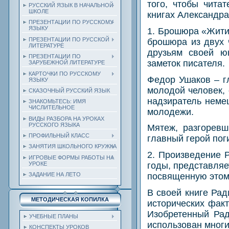
того, чтобы чита
РУССКИЙ ЯЗЫК В НАЧАЛЬНОЙ
ШКОЛЕ
книгах Александр
ПРЕЗЕНТАЦИИ ПО РУССКОМУ
ЯЗЫКУ
1. Брошюра «Жити
ПРЕЗЕНТАЦИИ ПО РУССКОЙ
брошюра из двух 
ЛИТЕРАТУРЕ
друзьям своей ю
ПРЕЗЕНТАЦИИ ПО
заметок писателя.
ЗАРУБЕЖНОЙ ЛИТЕРАТУРЕ
КАРТОЧКИ ПО РУССКОМУ
Федор Ушаков – г
ЯЗЫКУ
молодой человек, 
СКАЗОЧНЫЙ РУССКИЙ ЯЗЫК
надзиратель неме
ЗНАКОМЬТЕСЬ: ИМЯ
ЧИСЛИТЕЛЬНОЕ
молодежи.
ВИДЫ РАЗБОРА НА УРОКАХ
РУССКОГО ЯЗЫКА
Мятеж, разгоревш
ПРОФИЛЬНЫЙ КЛАСС
главный герой пог
ЗАНЯТИЯ ШКОЛЬНОГО КРУЖКА
2. Произведение 
ИГРОВЫЕ ФОРМЫ РАБОТЫ НА
УРОКЕ
годы, представляе
посвященную этом
ЗАДАНИЕ НА ЛЕТО
В своей книге Ра
МЕТОДИЧЕСКАЯ КОПИЛКА
исторических факт
Изобретенный Ра
УЧЕБНЫЕ ПЛАНЫ
использован мног
КОНСПЕКТЫ УРОКОВ