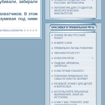
убивали, забирали
РОССИИ. ЛИТЕРАТОРЫ
ЛИТЕРАТУРА ДЛЯ СТУДЕНТОВ
ФИЛОЛОГИЧЕСКИХ
ахватчиков. В этом
ФАКУЛЬТЕТОВ
азумевая под ними
КРАСИВАЯ И ПРАВИЛЬНАЯ РЕЧЬ
ые факты о литературе
,
ЗНАЕМ ЛИ МЫ РУССКИЙ
ЯЗЫК?
В МИРЕ СЛОВ
ПРАВИЛЬНО ЛИ МЫ ГОВОРИМ
ЗВОНИМ РУСИСТУ?
КУЛЬТУРА РЕЧИ
ПАДЕЖИ, ВРЕМЕНА,
ЗАПЯТЫЕ...
А КАК ЛУЧШЕ СКАЗАТЬ?
ГОВОРИМ ПРАВИЛЬНО ПО
СМЫСЛУ ИЛИ ПО ФОРМЕ?
РЕЧЕВОЙ ЭТИКЕТ ДЛЯ ДЕТЕЙ
И ВЗРОСЛЫХ
ИСПОЛЬЗУЙТЕ КРЫЛАТЫЕ
ВЫРАЖЕНИЯ, ЗНАЯ ИХ
ИСТОРИЮ
А КАК У ВАС ГОВОРЯТ, ИЛИ
ЗАНИМАТЕЛЬНАЯ