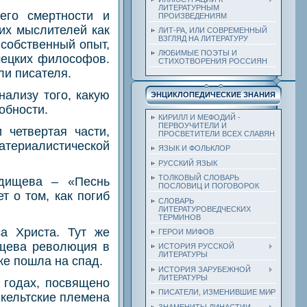
ЛИТЕРАТУРНЫМ
его смертности и
ПРОИЗВЕДЕНИЯМ
ких мыслителей как
ЛИТ-РА, ИЛИ СОВРЕМЕННЫЙ
ВЗГЛЯД НА ЛИТЕРАТУРУ
 собственный опыт,
ЛЮБИМЫЕ ПОЭТЫ И
мецких философов.
СТИХОТВОРЕНИЯ РОССИЯН
ли писателя.
нализу того, какую
ЭНЦИКЛОПЕДИЧЕСКИЕ ЗНАНИЯ
обности.
КИРИЛЛ И МЕФОДИЙ -
ПЕРВОУЧИТЕЛИ И
 четвертая части,
ПРОСВЕТИТЕЛИ ВСЕХ СЛАВЯН
атериалистической
ЯЗЫК И ФОЛЬКЛОР
РУССКИЙ ЯЗЫК
ТОЛКОВЫЙ СЛОВАРЬ
адищева – «Песнь
ПОСЛОВИЦ И ПОГОВОРОК
т о том, как погиб
СЛОВАРЬ
ЛИТЕРАТУРОВЕДЧЕСКИХ
ТЕРМИНОВ
а Христа. Тут же
ГЕРОИ МИФОВ
ищева революция в
ИСТОРИЯ РУССКОЙ
ЛИТЕРАТУРЫ
же пошла на спад.
ИСТОРИЯ ЗАРУБЕЖНОЙ
ЛИТЕРАТУРЫ
 годах, посвящено
ПИСАТЕЛИ, ИЗМЕНИВШИЕ МИР
 кельтские племена
ЗНАМЕНИТЫ ДИНАСТИИ