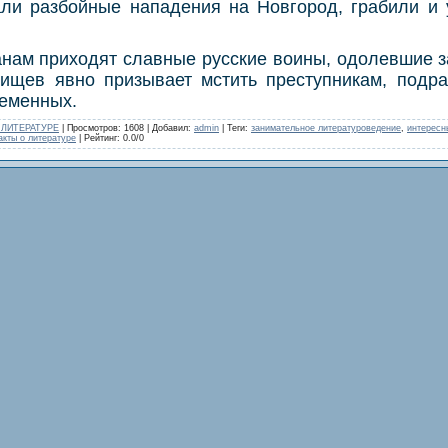
ли разбойные нападения на Новгород, грабили и 
нам приходят славные русские воины, одолевшие з
ищев явно призывает мстить преступникам, подр
ременных.
 ЛИТЕРАТУРЕ
|
Просмотров
: 1608 |
Добавил
:
admin
|
Теги
:
занимательное литературоведение
,
интересн
кты о литературе
|
Рейтинг
:
0.0
/
0