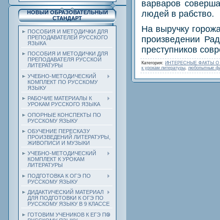
варваров соверша
людей в рабство.
НОВЫЙ ОБРАЗОВАТЕЛЬНЫЙ
СТАНДАРТ
На выручку горожа
ПОСОБИЯ И МЕТОДИЧКИ ДЛЯ
ПРЕПОДАВАТЕЛЕЙ РУССКОГО
произведении Рад
ЯЗЫКА
преступников сов
ПОСОБИЯ И МЕТОДИЧКИ ДЛЯ
ПРЕПОДАВАТЕЛЯ РУССКОЙ
Категория
:
ИНТЕРЕСНЫЕ ФАКТЫ О
ЛИТЕРАТУРЫ
к урокам литературы
,
любопытные фа
УЧЕБНО-МЕТОДИЧЕСКИЙ
КОМПЛЕКТ ПО РУССКОМУ
ЯЗЫКУ
РАБОЧИЕ МАТЕРИАЛЫ К
УРОКАМ РУССКОГО ЯЗЫКА
ОПОРНЫЕ КОНСПЕКТЫ ПО
РУССКОМУ ЯЗЫКУ
ОБУЧЕНИЕ ПЕРЕСКАЗУ
ПРОИЗВЕДЕНИЙ ЛИТЕРАТУРЫ,
ЖИВОПИСИ И МУЗЫКИ
УЧЕБНО-МЕТОДИЧЕСКИЙ
КОМПЛЕКТ К УРОКАМ
ЛИТЕРАТУРЫ
ПОДГОТОВКА К ОГЭ ПО
РУССКОМУ ЯЗЫКУ
ДИДАКТИЧЕСКИЙ МАТЕРИАЛ
ДЛЯ ПОДГОТОВКИ К ОГЭ ПО
РУССКОМУ ЯЗЫКУ В 9 КЛАССЕ
ГОТОВИМ УЧЕНИКОВ К ЕГЭ ПО