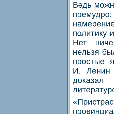
Ведь можн
премудро
намерен
политику 
Нет ниче
нельзя бы
простые я
И. Ленин
доказа
литературе
«Прис
провинц