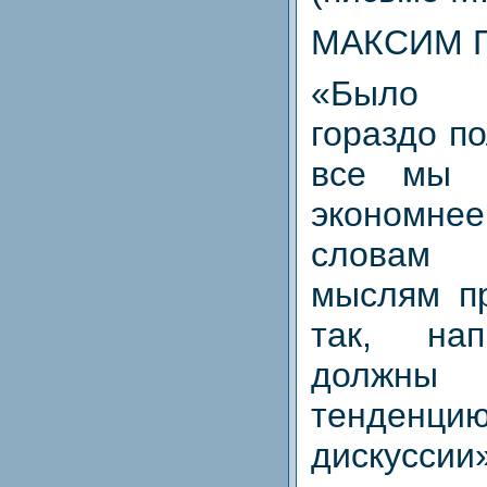
МАКСИМ 
«Было б
гораздо п
все мы 
экономне
словам 
мыслям пр
так, на
должны
тенденци
дискуссии»