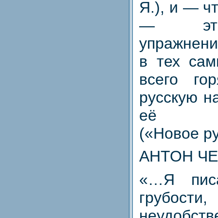
Я.), и — ч
— эти
упражнени
в тех сам
всего го
русскую н
её осо
(«Новое ру
АНТОН ЧЕ
«…Я пис
грубост
неудобств