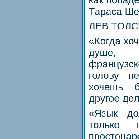
Тараса Ше
ЛЕВ ТОЛС
«Когда хо
душе,
француз
голову н
хочешь б
другое дел
«Язык д
только 
простонар