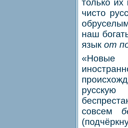
только их
чисто рус
обруселым
наш богат
язык
от п
«Нов
иностранн
происхожд
русс
беспрес
совсем
б
(подчёрк