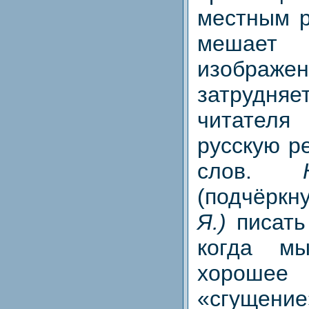
местным р
мешае
изобра
затруд
читател
русскую р
слов.
(подчёрк
Я.)
писать
когда м
хорош
«сгуще