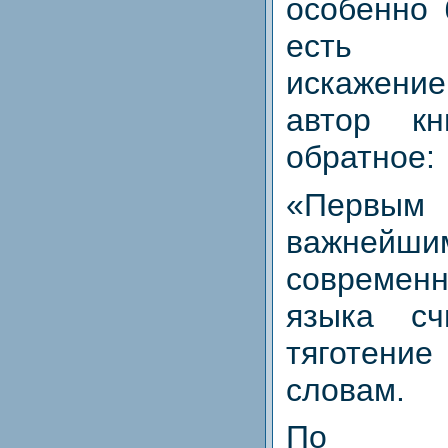
особенно 
есть 
искажение
автор кн
обратное:
«Первым
важней
современ
языка сч
тяготение
словам.
По