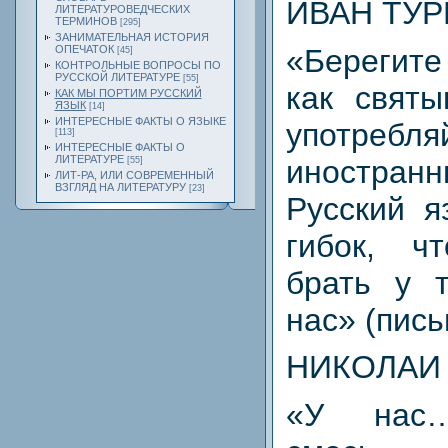
ИВАН ТУР
ЛИТЕРАТУРОВЕДЧЕСКИХ
ТЕРМИНОВ
[295]
ЗАНИМАТЕЛЬНАЯ ИСТОРИЯ
«Берегите
ОПЕЧАТОК
[45]
КОНТРОЛЬНЫЕ ВОПРОСЫ ПО
РУССКОЙ ЛИТЕРАТУРЕ
[55]
как святы
КАК МЫ ПОРТИМ РУССКИЙ
ЯЗЫК
[14]
ИНТЕРЕСНЫЕ ФАКТЫ О ЯЗЫКЕ
употребля
[113]
ИНТЕРЕСНЫЕ ФАКТЫ О
ЛИТЕРАТУРЕ
иностр
[55]
ЛИТ-РА, ИЛИ СОВРЕМЕННЫЙ
ВЗГЛЯД НА ЛИТЕРАТУРУ
[23]
Русский я
гибок, ч
брать у т
нас» (пись
НИКОЛАИ
«У нас…