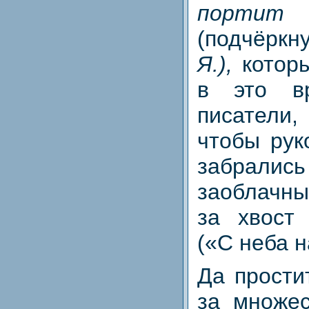
порт
(подчёрк
Я.),
котор
в это в
писатели
чтобы рук
забрал
заоблачны
за хвост
(«С неба н
Да прости
за множес