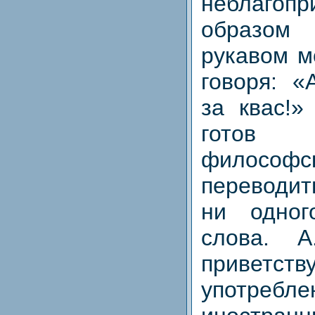
неблагопр
образом
рукавом м
говоря: «
за квас!»
готов
филосо
переводит
ни одног
слова. А
приветств
употребле