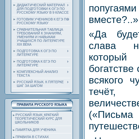
попугаям
ДИДАКТИЧЕСКИЙ МАТЕРИАЛ
ДЛЯ ПОДГОТОВКИ К ОГЭ ПО
РУССКОМУ ЯЗЫКУ В 9 КЛАССЕ
вместе?..»
ГОТОВИМ УЧЕНИКОВ К ЕГЭ ПО
РУССКОМУ ЯЗЫКУ
СРАВНИТЕЛЬНАЯ ТАБЛИЦА
«Да буд
ТРЕБОВАНИЙ К ЗНАНИЯМ,
УМЕНИЯМ И НАВЫКАМ
УЧАЩИХСЯ ПО ЛИТЕРАТУРЕ
слава н
ХIХ ВЕКА
ПОДГОТОВКА К ОГЭ ПО
который
ЛИТЕРАТУРЕ
ПОДГОТОВКА К ЕГЭ ПО
богатстве 
ЛИТЕРАТУРЕ
КОМПЛЕКСНЫЙ АНАЛИЗ
ТЕКСТА
всякого ч
РУССКИЙ ЯЗЫК. К ПЯТЕРКЕ
ШАГ ЗА ШАГОМ
течёт, 
величест
ПРАВИЛА РУССКОГО ЯЗЫКА
(«Пись
РУССКИЙ ЯЗЫК: КРАТКИЙ
ТЕОРЕТИЧЕСКИЙ КУРС ДЛЯ
ШКОЛЬНИКОВ
путешеств
ПАМЯТКА ДЛЯ УЧЕНИКА
ПРАВИЛА В СТИХАХ