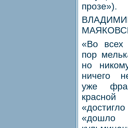
прозе»).
ВЛАДИМИ
МАЯКОВС
«Во всех 
пор мельк
но ником
ничего 
уже фра
красн
«достиг
«до