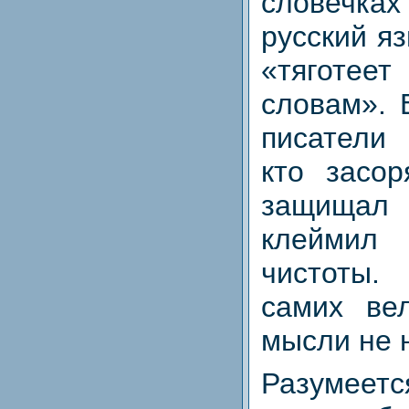
словечках
русский я
«тяготеет
словам». 
писатели
кто засор
защищал
клеймил
чистоты.
самих вел
мысли не 
Разумеет