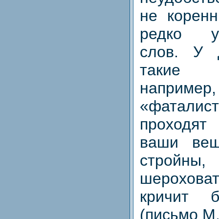
не коренн
редко уп
слов. У 
такие 
например,
«фаталист
проходят
ваши вещ
стройны,
шерохов
кричит 
(письмо М.