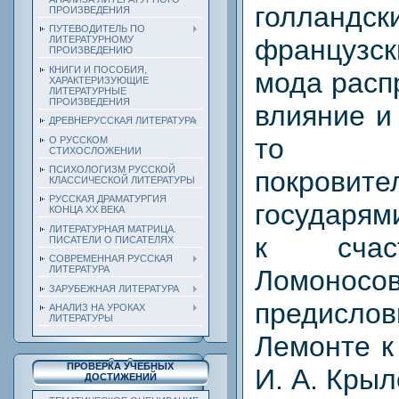
голландск
ПРОИЗВЕДЕНИЯ
ПУТЕВОДИТЕЛЬ ПО
французс
ЛИТЕРАТУРНОМУ
ПРОИЗВЕДЕНИЮ
КНИГИ И ПОСОБИЯ,
мода расп
ХАРАКТЕРИЗУЮЩИЕ
ЛИТЕРАТУРНЫЕ
ПРОИЗВЕДЕНИЯ
влияние и
ДРЕВНЕРУССКАЯ ЛИТЕРАТУРА
то 
О РУССКОМ
СТИХОСЛОЖЕНИИ
ПСИХОЛОГИЗМ РУССКОЙ
покровите
КЛАССИЧЕСКОЙ ЛИТЕРАТУРЫ
РУССКАЯ ДРАМАТУРГИЯ
государям
КОНЦА ХХ ВЕКА
ЛИТЕРАТУРНАЯ МАТРИЦА.
к счас
ПИСАТЕЛИ О ПИСАТЕЛЯХ
СОВРЕМЕННАЯ РУССКАЯ
ЛИТЕРАТУРА
Ломон
ЗАРУБЕЖНАЯ ЛИТЕРАТУРА
предис
АНАЛИЗ НА УРОКАХ
ЛИТЕРАТУРЫ
Лемонте к
ПРОВЕРКА УЧЕБНЫХ
И. А. Крыл
ДОСТИЖЕНИЙ