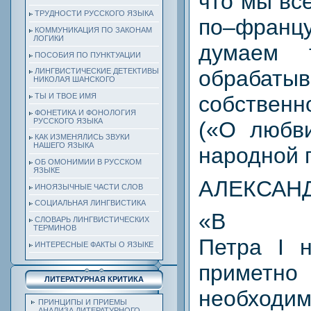
что мы вс
ТРУДНОСТИ РУССКОГО ЯЗЫКА
по–фран
КОММУНИКАЦИЯ ПО ЗАКОНАМ
ЛОГИКИ
думаем 
ПОСОБИЯ ПО ПУНКТУАЦИИ
обрабаты
ЛИНГВИСТИЧЕСКИЕ ДЕТЕКТИВЫ
НИКОЛАЯ ШАНСКОГО
собстве
ТЫ И ТВОЕ ИМЯ
ФОНЕТИКА И ФОНОЛОГИЯ
РУССКОГО ЯЗЫКА
(«О любви
КАК ИЗМЕНЯЛИСЬ ЗВУКИ
НАШЕГО ЯЗЫКА
народной г
ОБ ОМОНИМИИ В РУССКОМ
ЯЗЫКЕ
АЛЕКСАН
ИНОЯЗЫЧНЫЕ ЧАСТИ СЛОВ
СОЦИАЛЬНАЯ ЛИНГВИСТИКА
«В ца
СЛОВАРЬ ЛИНГВИСТИЧЕСКИХ
ТЕРМИНОВ
Петра I 
ИНТЕРЕСНЫЕ ФАКТЫ О ЯЗЫКЕ
приметн
ЛИТЕРАТУРНАЯ КРИТИКА
необходи
ПРИНЦИПЫ И ПРИЕМЫ
АНАЛИЗА ЛИТЕРАТУРНОГО