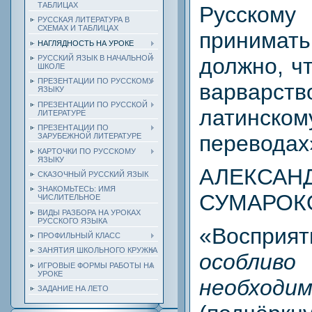
ТАБЛИЦАХ
Русском
РУССКАЯ ЛИТЕРАТУРА В
СХЕМАХ И ТАБЛИЦАХ
принимать
НАГЛЯДНОСТЬ НА УРОКЕ
РУССКИЙ ЯЗЫК В НАЧАЛЬНОЙ
должно, ч
ШКОЛЕ
ПРЕЗЕНТАЦИИ ПО РУССКОМУ
варва
ЯЗЫКУ
ПРЕЗЕНТАЦИИ ПО РУССКОЙ
латин
ЛИТЕРАТУРЕ
ПРЕЗЕНТАЦИИ ПО
переводах
ЗАРУБЕЖНОЙ ЛИТЕРАТУРЕ
КАРТОЧКИ ПО РУССКОМУ
ЯЗЫКУ
АЛЕКСАН
СКАЗОЧНЫЙ РУССКИЙ ЯЗЫК
ЗНАКОМЬТЕСЬ: ИМЯ
СУМАРОК
ЧИСЛИТЕЛЬНОЕ
ВИДЫ РАЗБОРА НА УРОКАХ
РУССКОГО ЯЗЫКА
«Восприят
ПРОФИЛЬНЫЙ КЛАСС
ЗАНЯТИЯ ШКОЛЬНОГО КРУЖКА
особ
ИГРОВЫЕ ФОРМЫ РАБОТЫ НА
УРОКЕ
необходи
ЗАДАНИЕ НА ЛЕТО