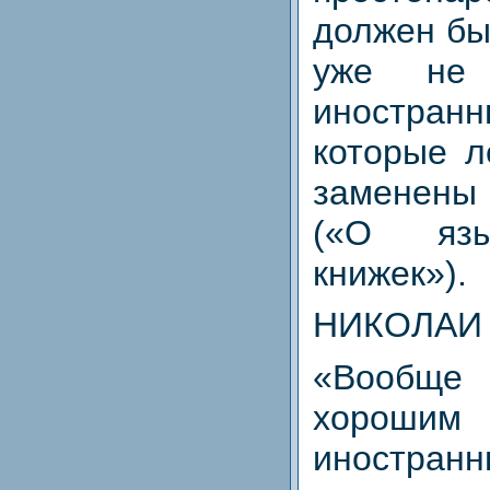
должен б
уже не
иностра
которые л
заменен
(«О язы
книжек»).
НИКОЛАИ 
«Вообще
хорошим
иностранн