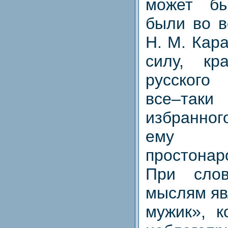
может бы
были во в
Н. М. Кар
силу, кр
русского
все–та
избранно
ему 
простона
При сл
мыслям яв
мужик», к