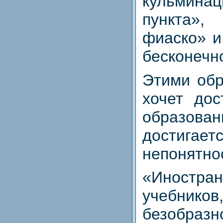
кульминац
пункта»
фиаско» и т
бесконечн
Этими об
хочет дос
образо
достига
непонятно
«Иност
учебнико
безобразн