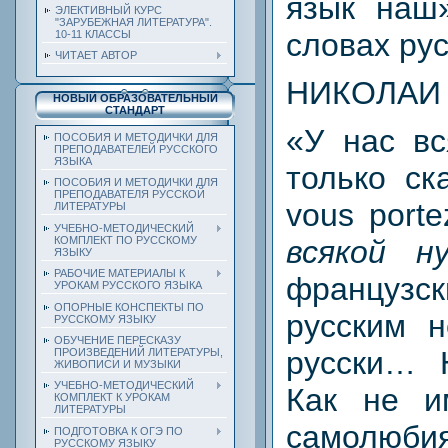
язык наш
ЭЛЕКТИВНЫЙ КУРС
"ЗАРУБЕЖНАЯ ЛИТЕРАТУРА".
словах рус
10-11 КЛАССЫ
ЧИТАЕТ АВТОР
НИКОЛАИ
НОВЫЙ ОБРАЗОВАТЕЛЬНЫЙ
СТАНДАРТ
«У нас вс
ПОСОБИЯ И МЕТОДИЧКИ ДЛЯ
ПРЕПОДАВАТЕЛЕЙ РУССКОГО
ЯЗЫКА
только ск
ПОСОБИЯ И МЕТОДИЧКИ ДЛЯ
ПРЕПОДАВАТЕЛЯ РУССКОЙ
vous port
ЛИТЕРАТУРЫ
УЧЕБНО-МЕТОДИЧЕСКИЙ
всякой н
КОМПЛЕКТ ПО РУССКОМУ
ЯЗЫКУ
РАБОЧИЕ МАТЕРИАЛЫ К
французск
УРОКАМ РУССКОГО ЯЗЫКА
ОПОРНЫЕ КОНСПЕКТЫ ПО
русским н
РУССКОМУ ЯЗЫКУ
ОБУЧЕНИЕ ПЕРЕСКАЗУ
русски… 
ПРОИЗВЕДЕНИЙ ЛИТЕРАТУРЫ,
ЖИВОПИСИ И МУЗЫКИ
УЧЕБНО-МЕТОДИЧЕСКИЙ
Как не и
КОМПЛЕКТ К УРОКАМ
ЛИТЕРАТУРЫ
самолюби
ПОДГОТОВКА К ОГЭ ПО
РУССКОМУ ЯЗЫКУ