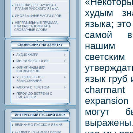
«Некотор
ПЕСЕНКИ ДЛЯ ЗАУЧИВАЯ
ПРАВИЛ РУССКОГО ЯЗЫКА
худым зн
ИНОЯЗЫЧНЫЕ ЧАСТИ СЛОВ
языка; эт
НЕПРАВИЛЬНЫЕ ПРАВИЛА,
ИЛИ КАК ЗАПОМИНАТЬ
СЛОВАРНЫЕ СЛОВА
самой в
нашим
СЛОВЕСНИКУ НА ЗАМЕТКУ
светс
АУДИОКНИГИ
МИР ФРАЗЕОЛОГИИ
утверждат
ОЛИМПИАДЫ ДЛЯ
ШКОЛЬНИКОВ
язык груб 
УВЛЕКАТЕЛЬНОЕ
ЯЗЫКОЗНАНИЕ
charmant
РАБОТА С ТЕКСТОМ
ГЕРОИ ДО ВСТРЕЧИ С
expansio
ПИСАТЕЛЕМ
могут 
ИНТЕРЕСНЫЙ РУССКИЙ ЯЗЫК
выражен
ВЕЛИКИЕ О РУССКОМ ЯЗЫКЕ
СЛОВАРИ РУССКОГО ЯЗЫКА