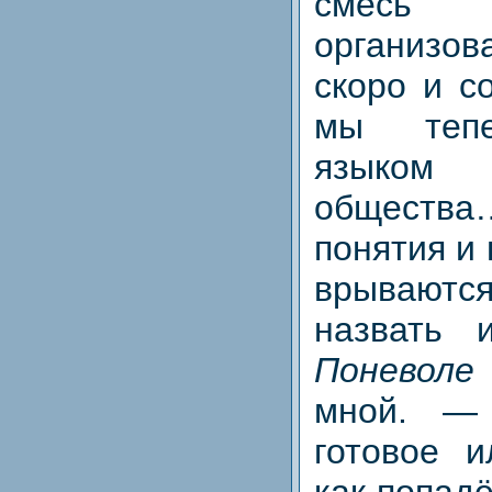
смесь 
организов
скоро и с
мы тепе
языком 
общес
понятия и
врываю
назвать
Поневоле
мной. 
готовое 
как попад