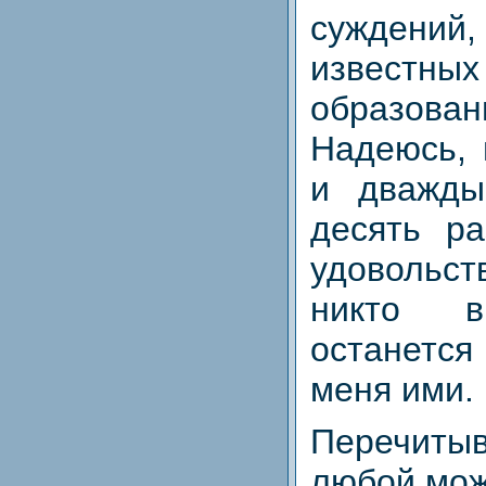
сужде
извест
образован
Надеюсь, 
и дважды
десять р
удовольс
никто 
останется
меня ими.
Перечитыв
любой мож