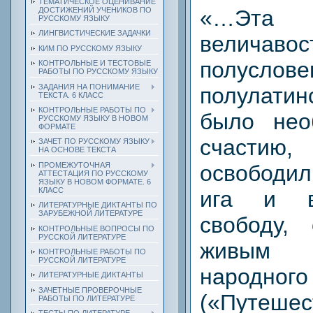
ТЕМАТИЧЕСКОЕ ОЦЕНИВАНИЕ
«…Эта с
ДОСТИЖЕНИЙ УЧЕНИКОВ ПО
РУССКОМУ ЯЗЫКУ
ЛИНГВИСТИЧЕСКИЕ ЗАДАЧКИ
величавос
КИМ ПО РУССКОМУ ЯЗЫКУ
полуслове
КОНТРОЛЬНЫЕ И ТЕСТОВЫЕ
РАБОТЫ ПО РУССКОМУ ЯЗЫКУ
ЗАДАНИЯ НА ПОНИМАНИЕ
полулатин
ТЕКСТА. 6 КЛАСС
КОНТРОЛЬНЫЕ РАБОТЫ ПО
было нео
РУССКОМУ ЯЗЫКУ В НОВОМ
ФОРМАТЕ
счасти
ЗАЧЕТ ПО РУССКОМУ ЯЗЫКУ
НА ОСНОВЕ ТЕКСТА
ПРОМЕЖУТОЧНАЯ
освободил
АТТЕСТАЦИЯ ПО РУССКОМУ
ЯЗЫКУ В НОВОМ ФОРМАТЕ. 6
КЛАСС
ига и в
ЛИТЕРАТУРНЫЕ ДИКТАНТЫ ПО
ЗАРУБЕЖНОЙ ЛИТЕРАТУРЕ
свободу,
КОНТРОЛЬНЫЕ ВОПРОСЫ ПО
РУССКОЙ ЛИТЕРАТУРЕ
живым 
КОНТРОЛЬНЫЕ РАБОТЫ ПО
РУССКОЙ ЛИТЕРАТУРЕ
народн
ЛИТЕРАТУРНЫЕ ДИКТАНТЫ
ЗАЧЕТНЫЕ ПРОВЕРОЧНЫЕ
(«Путешес
РАБОТЫ ПО ЛИТЕРАТУРЕ