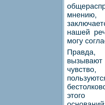
общерасп
мнению,
заключает
нашей реч
могу согла
Правда
вызыва
чувство
польз
бестолков
этого 
оснований