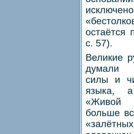
исключе
«бестолк
остаётся 
с. 57).
Великие р
думали 
силы и чи
языка, 
«Живой
больше вс
«залётны