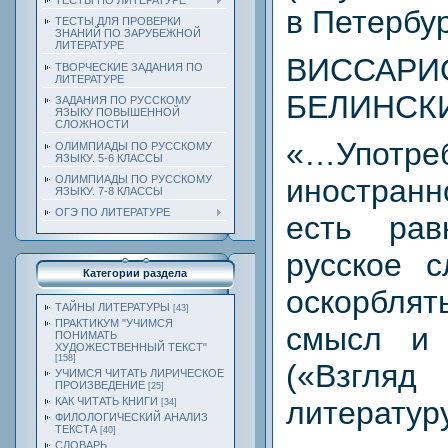
ТЕСТЫ ПО ЛИТЕРАТУРЕ
в Петербур
ТЕСТЫ ДЛЯ ПРОВЕРКИ
ЗНАНИЙ ПО ЗАРУБЕЖНОЙ
ЛИТЕРАТУРЕ
ВИССАРИ
ТВОРЧЕСКИЕ ЗАДАНИЯ ПО
ЛИТЕРАТУРЕ
БЕЛИНСК
ЗАДАНИЯ ПО РУССКОМУ
ЯЗЫКУ ПОВЫШЕННОЙ
СЛОЖНОСТИ
«…Употре
ОЛИМПИАДЫ ПО РУССКОМУ
ЯЗЫКУ. 5-6 КЛАССЫ
ОЛИМПИАДЫ ПО РУССКОМУ
иностранн
ЯЗЫКУ. 7-8 КЛАССЫ
ОГЭ ПО ЛИТЕРАТУРЕ
есть рав
русское 
Категории раздела
оскорбл
ТАЙНЫ ЛИТЕРАТУРЫ
[43]
ПРАКТИКУМ "УЧИМСЯ
смысл и 
ПОНИМАТЬ
ХУДОЖЕСТВЕННЫЙ ТЕКСТ"
[158]
(«Взгля
УЧИМСЯ ЧИТАТЬ ЛИРИЧЕСКОЕ
ПРОИЗВЕДЕНИЕ
[25]
КАК ЧИТАТЬ КНИГИ
литературу
[34]
ФИЛОЛОГИЧЕСКИЙ АНАЛИЗ
ТЕКСТА
[40]
СЛОВАРЬ