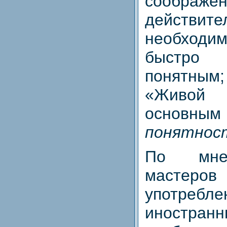
сообра
действит
необхо
быстро 
понятным;
«Живой
основным 
понятнос
По мне
масте
употребле
иностр