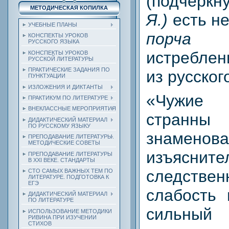
(подчёрк
МЕТОДИЧЕСКАЯ КОПИЛКА
Я.)
есть не
УЧЕБНЫЕ ПЛАНЫ
порча 
КОНСПЕКТЫ УРОКОВ
РУССКОГО ЯЗЫКА
истребле
КОНСПЕКТЫ УРОКОВ
РУССКОЙ ЛИТЕРАТУРЫ
ПРАКТИЧЕСКИЕ ЗАДАНИЯ ПО
из русског
ПУНКТУАЦИИ
ИЗЛОЖЕНИЯ И ДИКТАНТЫ
«Чужие 
ПРАКТИКУМ ПО ЛИТЕРАТУРЕ
ВНЕКЛАССНЫЕ МЕРОПРИЯТИЯ
странн
ДИДАКТИЧЕСКИЙ МАТЕРИАЛ
ПО РУССКОМУ ЯЗЫКУ
знаменов
ПРЕПОДАВАНИЕ ЛИТЕРАТУРЫ.
МЕТОДИЧЕСКИЕ СОВЕТЫ
изъясн
ПРЕПОДАВАНИЕ ЛИТЕРАТУРЫ
В XXI ВЕКЕ. СТАНДАРТЫ
следств
СТО САМЫХ ВАЖНЫХ ТЕМ ПО
ЛИТЕРАТУРЕ. ПОДГОТОВКА К
ЕГЭ
слабость 
ДИДАКТИЧЕСКИЙ МАТЕРИАЛ
ПО ЛИТЕРАТУРЕ
сильный
ИСПОЛЬЗОВАНИЕ МЕТОДИКИ
РИВИНА ПРИ ИЗУЧЕНИИ
СТИХОВ