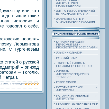
ЛИТЕРАТУРНЫМ
ПРОИЗВЕДЕНИЯМ
Друзья шутили, что
ЛИТ-РА, ИЛИ СОВРЕМЕННЫЙ
ВЗГЛЯД НА ЛИТЕРАТУРУ
реводе вышли такие
ЛЮБИМЫЕ ПОЭТЫ И
анная история» и
СТИХОТВОРЕНИЯ РОССИЯН
е говорил о себе,
ЭНЦИКЛОПЕДИЧЕСКИЕ ЗНАНИЯ
сковских новелл»
КИРИЛЛ И МЕФОДИЙ -
 поэму Лермонтова
ПЕРВОУЧИТЕЛИ И
ПРОСВЕТИТЕЛИ ВСЕХ СЛАВЯН
ие. С Тургеневым
ЯЗЫК И ФОЛЬКЛОР
РУССКИЙ ЯЗЫК
о статей о русской
ТОЛКОВЫЙ СЛОВАРЬ
ПОСЛОВИЦ И ПОГОВОРОК
жедмитрий – эпизод
раторам – Гоголю,
СЛОВАРЬ
ЛИТЕРАТУРОВЕДЧЕСКИХ
 Петра I.
ТЕРМИНОВ
ГЕРОИ МИФОВ
ые факты о литературе
,
ИСТОРИЯ РУССКОЙ
ЛИТЕРАТУРЫ
ИСТОРИЯ ЗАРУБЕЖНОЙ
ЛИТЕРАТУРЫ
ПИСАТЕЛИ, ИЗМЕНИВШИЕ МИР
ЗНАМЕНИТЫ ДИНАСТИИ