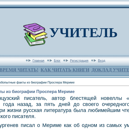
УЧИТЕЛЬ
Главная
Блог
Регистрация
Вход
ВРЕМЯ ЧИТАТЬ!
КАК ЧИТАТЬ КНИГИ
ДОКЛАД УЧИТ
юбопытные факты из биографии Проспера Мериме
ы из биографии Проспера Мериме
цузский писатель, автор блестящей новеллы 
 года назад, за пять дней до своего очередног
 При жизни русская литература была любимейшим чт
кого писателя.
ургенев писал о Мериме как об одном из самых у