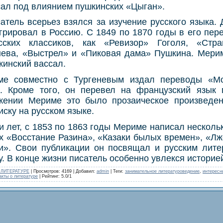
сал под влиянием пушкинских «Цыган».
сатель всерьез взялся за изучение русского языка. 
грировал в Россию. С 1849 по 1870 годы в его пе
сских классиков, как «Ревизор» Гоголя, «Стр
нева, «Выстрел» и «Пиковая дама» Пушкина. Мерим
кинский вассал.
ме совместно с Тургеневым издал переводы «Мо
я. Кроме того, он перевел на французский язык
жении Мериме это было прозаическое произведен
ску на русском языке.
ти лет, с 1853 по 1863 годы Мериме написал нескольк
х «Восстание Разина», «Казаки былых времен», «Л
ии». Свои публикации он посвящал и русским лите
. В конце жизни писатель особенно увлекся историей
 ЛИТЕРАТУРЕ
|
Просмотров
: 4169 |
Добавил
:
admin
|
Теги
:
занимательное литературоведение
,
интересн
кты о литературе
|
Рейтинг
:
5.0
/
1