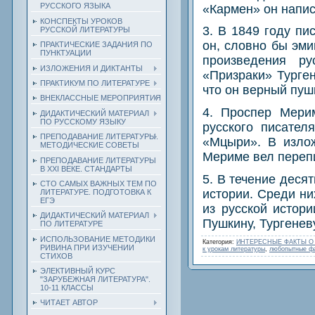
РУССКОГО ЯЗЫКА
«Кармен» он напи
КОНСПЕКТЫ УРОКОВ
3. В 1849 году пи
РУССКОЙ ЛИТЕРАТУРЫ
он, словно бы эми
ПРАКТИЧЕСКИЕ ЗАДАНИЯ ПО
ПУНКТУАЦИИ
произведения ру
ИЗЛОЖЕНИЯ И ДИКТАНТЫ
«Призраки» Турге
ПРАКТИКУМ ПО ЛИТЕРАТУРЕ
что он верный пуш
ВНЕКЛАССНЫЕ МЕРОПРИЯТИЯ
4. Проспер Мери
ДИДАКТИЧЕСКИЙ МАТЕРИАЛ
ПО РУССКОМУ ЯЗЫКУ
русского писател
ПРЕПОДАВАНИЕ ЛИТЕРАТУРЫ.
«Мцыри». В изло
МЕТОДИЧЕСКИЕ СОВЕТЫ
Мериме вел перепи
ПРЕПОДАВАНИЕ ЛИТЕРАТУРЫ
В XXI ВЕКЕ. СТАНДАРТЫ
5. В течение деся
СТО САМЫХ ВАЖНЫХ ТЕМ ПО
истории. Среди ни
ЛИТЕРАТУРЕ. ПОДГОТОВКА К
ЕГЭ
из русской истор
ДИДАКТИЧЕСКИЙ МАТЕРИАЛ
Пушкину, Тургеневу
ПО ЛИТЕРАТУРЕ
ИСПОЛЬЗОВАНИЕ МЕТОДИКИ
Категория
:
ИНТЕРЕСНЫЕ ФАКТЫ О
РИВИНА ПРИ ИЗУЧЕНИИ
к урокам литературы
,
любопытные фа
СТИХОВ
ЭЛЕКТИВНЫЙ КУРС
"ЗАРУБЕЖНАЯ ЛИТЕРАТУРА".
10-11 КЛАССЫ
ЧИТАЕТ АВТОР