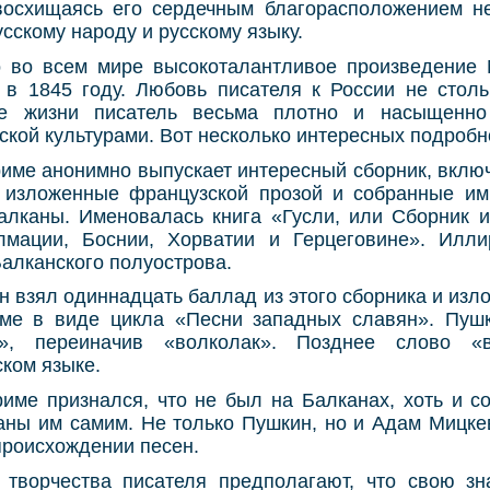
восхищаясь его сердечным благорасположением не
усскому народу и русскому языку.
 во всем мире высокоталантливое произведение
в 1845 году. Любовь писателя к России не столь
е жизни писатель весьма плотно и насыщенно
сской культурами. Вот несколько интересных подробно
риме анонимно выпускает интересный сборник, вкл
 изложенные французской прозой и собранные им
алканы. Именовалась книга «Гусли, или Сборник и
лмации, Боснии, Хорватии и Герцеговине». Илли
алканского полуострова.
н взял одиннадцать баллад из этого сборника и изло
ме в виде цикла «Песни западных славян». Пуш
», переиначив «волколак». Позднее слово «в
ском языке.
име признался, что не был на Балканах, хоть и со
аны им самим. Не только Пушкин, но и Адам Мицке
происхождении песен.
 творчества писателя предполагают, что свою з