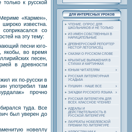
 только к русской
ДЛЯ ИНТЕРЕСНЫХ УРОКОВ
 Мериме «Кармен»,
 широко известна.
ЧТЕНИЕ. ОПРОС ДЛЯ
ШКОЛЬНИКОВ И НЕ ТОЛЬКО
 соприкасался со
ИЗ ИМЕН СОБСТВЕННЫХ В
стей на эту тему:
НАРИЦАТЕЛЬНЫЕ
ДРЕВНЕРУССКИЙ РЕПОРТЕР
ючающий песни юго-
НЕСТОР ЛЕТОПИСЕЦ
, якобы, во время
СКАЗКИ О РУССКОМ СЛОВЕ
ллирийских песен,
КРЫЛАТЫЕ ВЫРАЖЕНИЯ В
рией в древности
СТИХАХ И КАРТИНКАХ
ЮНЫМ ЧИТАТЕЛЯМ
РУССКАЯ ЛИТЕРАТУРНАЯ
жил их по-русски в
УСАДЬБА
кин употребил там
ПУШКИН - НАШЕ ВСЕ
урдалак» прочно
ЗАГАДКИ РУССКОГО ЯЗЫКА
РУССКАЯ ЛИТЕРАТУРА ДЛЯ
ВСЕХ. КЛАССНОЕ ЧТЕНИЕ!
бирался туда. Все
ИДЕАЛЫ И
ДЕЙСТВИТЕЛЬНОСТЬ В
вич был уверен до
РУССКОЙ ЛИТЕРАТУРЕ
ЛАУРЕАТЫ НОБЕЛЕВСКОЙ
ПРЕМИИ ПО ЛИТЕРАТУРЕ
наменитую новеллу
ИЛЛЮСТРАЦИИ К