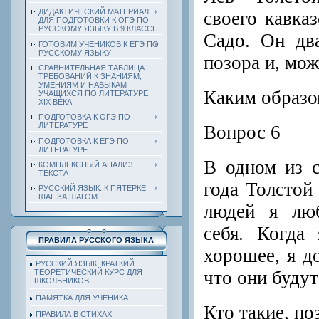
ДИДАКТИЧЕСКИЙ МАТЕРИАЛ
своего кавказ
ДЛЯ ПОДГОТОВКИ К ОГЭ ПО
РУССКОМУ ЯЗЫКУ В 9 КЛАССЕ
Садо. Он дв
ГОТОВИМ УЧЕНИКОВ К ЕГЭ ПО
РУССКОМУ ЯЗЫКУ
позора и, мож
СРАВНИТЕЛЬНАЯ ТАБЛИЦА
ТРЕБОВАНИЙ К ЗНАНИЯМ,
УМЕНИЯМ И НАВЫКАМ
Каким образо
УЧАЩИХСЯ ПО ЛИТЕРАТУРЕ
ХIХ ВЕКА
ПОДГОТОВКА К ОГЭ ПО
ЛИТЕРАТУРЕ
Вопрос 6
ПОДГОТОВКА К ЕГЭ ПО
ЛИТЕРАТУРЕ
В одном из 
КОМПЛЕКСНЫЙ АНАЛИЗ
ТЕКСТА
года Толстой
РУССКИЙ ЯЗЫК. К ПЯТЕРКЕ
ШАГ ЗА ШАГОМ
людей я лю
себя. Когда
ПРАВИЛА РУССКОГО ЯЗЫКА
хорошее, я д
РУССКИЙ ЯЗЫК: КРАТКИЙ
что они буду
ТЕОРЕТИЧЕСКИЙ КУРС ДЛЯ
ШКОЛЬНИКОВ
ПАМЯТКА ДЛЯ УЧЕНИКА
Кто такие, по
ПРАВИЛА В СТИХАХ