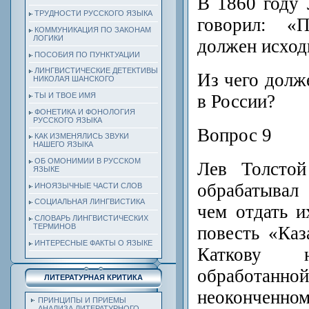
В 1860 году 
ТРУДНОСТИ РУССКОГО ЯЗЫКА
говорил: «
КОММУНИКАЦИЯ ПО ЗАКОНАМ
ЛОГИКИ
должен исхо
ПОСОБИЯ ПО ПУНКТУАЦИИ
ЛИНГВИСТИЧЕСКИЕ ДЕТЕКТИВЫ
Из чего долж
НИКОЛАЯ ШАНСКОГО
в России?
ТЫ И ТВОЕ ИМЯ
ФОНЕТИКА И ФОНОЛОГИЯ
РУССКОГО ЯЗЫКА
Вопрос 9
КАК ИЗМЕНЯЛИСЬ ЗВУКИ
НАШЕГО ЯЗЫКА
ОБ ОМОНИМИИ В РУССКОМ
Лев Толстой
ЯЗЫКЕ
обрабатывал
ИНОЯЗЫЧНЫЕ ЧАСТИ СЛОВ
СОЦИАЛЬНАЯ ЛИНГВИСТИКА
чем отдать и
СЛОВАРЬ ЛИНГВИСТИЧЕСКИХ
ТЕРМИНОВ
повесть «Каз
ИНТЕРЕСНЫЕ ФАКТЫ О ЯЗЫКЕ
Каткову
обработан
ЛИТЕРАТУРНАЯ КРИТИКА
неоконченном
ПРИНЦИПЫ И ПРИЕМЫ
АНАЛИЗА ЛИТЕРАТУРНОГО