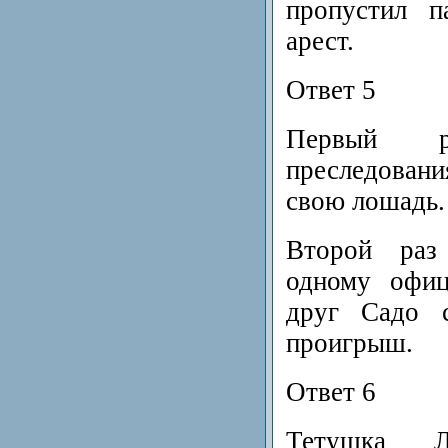
пропустил п
арест.
Ответ 5
Первый 
преследован
свою лошадь.
Второй раз
одному офиц
друг Садо с
проигрыш.
Ответ 6
Тетушка Л