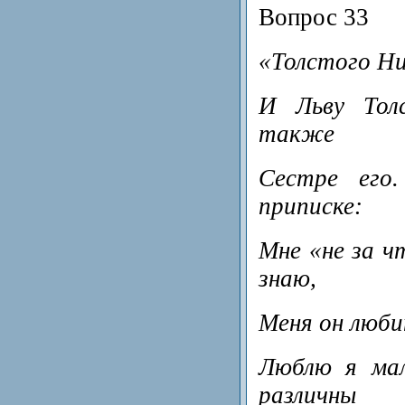
Вопрос 33
«Толстого Ни
И Льву Толс
также
Сестре его
приписке:
Мне «не за ч
знаю,
Меня он люби
Люблю я мал
различны