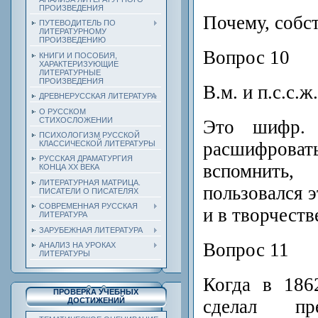
ПРОИЗВЕДЕНИЯ
Почему, собс
ПУТЕВОДИТЕЛЬ ПО
ЛИТЕРАТУРНОМУ
ПРОИЗВЕДЕНИЮ
Вопрос 10
КНИГИ И ПОСОБИЯ,
ХАРАКТЕРИЗУЮЩИЕ
ЛИТЕРАТУРНЫЕ
ПРОИЗВЕДЕНИЯ
В.м. и п.с.с.ж.
ДРЕВНЕРУССКАЯ ЛИТЕРАТУРА
О РУССКОМ
СТИХОСЛОЖЕНИИ
Это шифр.
ПСИХОЛОГИЗМ РУССКОЙ
расшифроват
КЛАССИЧЕСКОЙ ЛИТЕРАТУРЫ
РУССКАЯ ДРАМАТУРГИЯ
вспомнит
КОНЦА ХХ ВЕКА
ЛИТЕРАТУРНАЯ МАТРИЦА.
пользовался 
ПИСАТЕЛИ О ПИСАТЕЛЯХ
СОВРЕМЕННАЯ РУССКАЯ
и в творчеств
ЛИТЕРАТУРА
ЗАРУБЕЖНАЯ ЛИТЕРАТУРА
Вопрос 11
АНАЛИЗ НА УРОКАХ
ЛИТЕРАТУРЫ
Когда в 186
ПРОВЕРКА УЧЕБНЫХ
сделал пр
ДОСТИЖЕНИЙ