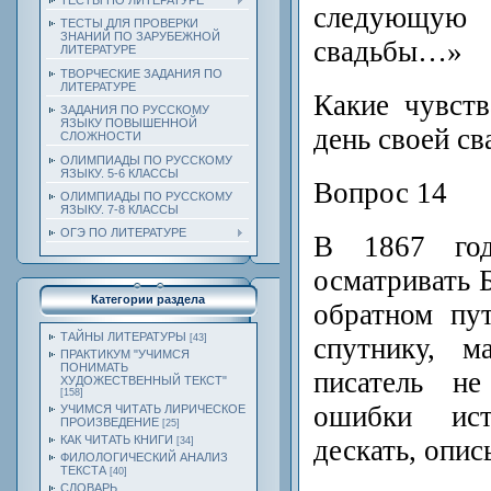
ТЕСТЫ ПО ЛИТЕРАТУРЕ
следующую
ТЕСТЫ ДЛЯ ПРОВЕРКИ
ЗНАНИЙ ПО ЗАРУБЕЖНОЙ
свадьбы…»
ЛИТЕРАТУРЕ
ТВОРЧЕСКИЕ ЗАДАНИЯ ПО
ЛИТЕРАТУРЕ
Какие чувст
ЗАДАНИЯ ПО РУССКОМУ
ЯЗЫКУ ПОВЫШЕННОЙ
день своей с
СЛОЖНОСТИ
ОЛИМПИАДЫ ПО РУССКОМУ
ЯЗЫКУ. 5-6 КЛАССЫ
Вопрос 14
ОЛИМПИАДЫ ПО РУССКОМУ
ЯЗЫКУ. 7-8 КЛАССЫ
ОГЭ ПО ЛИТЕРАТУРЕ
В 1867 год
осматривать 
Категории раздела
обратном пу
ТАЙНЫ ЛИТЕРАТУРЫ
спутнику, м
[43]
ПРАКТИКУМ "УЧИМСЯ
ПОНИМАТЬ
писатель не
ХУДОЖЕСТВЕННЫЙ ТЕКСТ"
[158]
ошибки ист
УЧИМСЯ ЧИТАТЬ ЛИРИЧЕСКОЕ
ПРОИЗВЕДЕНИЕ
[25]
КАК ЧИТАТЬ КНИГИ
дескать, опис
[34]
ФИЛОЛОГИЧЕСКИЙ АНАЛИЗ
ТЕКСТА
[40]
СЛОВАРЬ