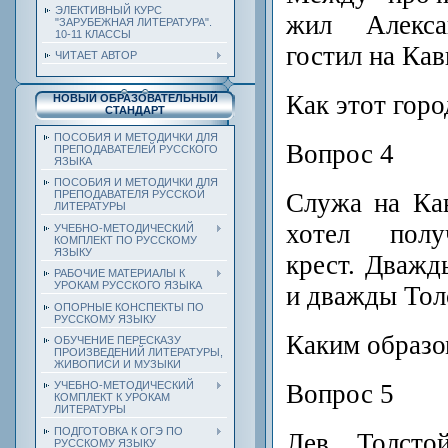
ЭЛЕКТИВНЫЙ КУРС
жил Алекс
"ЗАРУБЕЖНАЯ ЛИТЕРАТУРА".
10-11 КЛАССЫ
гостил на Кав
ЧИТАЕТ АВТОР
Как этот горо
НОВЫЙ ОБРАЗОВАТЕЛЬНЫЙ
СТАНДАРТ
ПОСОБИЯ И МЕТОДИЧКИ ДЛЯ
Вопрос 4
ПРЕПОДАВАТЕЛЕЙ РУССКОГО
ЯЗЫКА
ПОСОБИЯ И МЕТОДИЧКИ ДЛЯ
Служа на Кав
ПРЕПОДАВАТЕЛЯ РУССКОЙ
ЛИТЕРАТУРЫ
хотел полу
УЧЕБНО-МЕТОДИЧЕСКИЙ
КОМПЛЕКТ ПО РУССКОМУ
ЯЗЫКУ
крест. Дважд
РАБОЧИЕ МАТЕРИАЛЫ К
УРОКАМ РУССКОГО ЯЗЫКА
и дважды Тол
ОПОРНЫЕ КОНСПЕКТЫ ПО
РУССКОМУ ЯЗЫКУ
Каким образо
ОБУЧЕНИЕ ПЕРЕСКАЗУ
ПРОИЗВЕДЕНИЙ ЛИТЕРАТУРЫ,
ЖИВОПИСИ И МУЗЫКИ
Вопрос 5
УЧЕБНО-МЕТОДИЧЕСКИЙ
КОМПЛЕКТ К УРОКАМ
ЛИТЕРАТУРЫ
ПОДГОТОВКА К ОГЭ ПО
Лев Толсто
РУССКОМУ ЯЗЫКУ