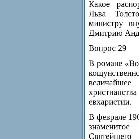
Какое распо
Льва Толст
министру вн
Дмитрию Анд
Вопрос 29
В романе «Во
кощунств
величай
христианс
евхаристии.
В феврале 19
знаменит
Святейшего