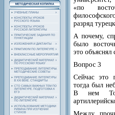
МЕТОДИЧЕСКАЯ КОПИЛКА
«по восто
УЧЕБНЫЕ ПЛАНЫ
философско
КОНСПЕКТЫ УРОКОВ
РУССКОГО ЯЗЫКА
разряд турецк
КОНСПЕКТЫ УРОКОВ
РУССКОЙ ЛИТЕРАТУРЫ
А почему, сп
ПРАКТИЧЕСКИЕ ЗАДАНИЯ ПО
ПУНКТУАЦИИ
было восточ
ИЗЛОЖЕНИЯ И ДИКТАНТЫ
ПРАКТИКУМ ПО ЛИТЕРАТУРЕ
это объяснял 
ВНЕКЛАССНЫЕ МЕРОПРИЯТИЯ
ДИДАКТИЧЕСКИЙ МАТЕРИАЛ
Вопрос 3
ПО РУССКОМУ ЯЗЫКУ
ПРЕПОДАВАНИЕ ЛИТЕРАТУРЫ.
МЕТОДИЧЕСКИЕ СОВЕТЫ
Сейчас это 
ПРЕПОДАВАНИЕ ЛИТЕРАТУРЫ
В XXI ВЕКЕ. СТАНДАРТЫ
тогда был не
СТО САМЫХ ВАЖНЫХ ТЕМ ПО
ЛИТЕРАТУРЕ. ПОДГОТОВКА К
В нем То
ЕГЭ
ДИДАКТИЧЕСКИЙ МАТЕРИАЛ
артиллерийск
ПО ЛИТЕРАТУРЕ
ИСПОЛЬЗОВАНИЕ МЕТОДИКИ
РИВИНА ПРИ ИЗУЧЕНИИ
Между прочи
СТИХОВ