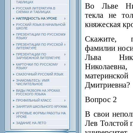
ТАБЛИЦАХ
Во Льве Ни
РУССКАЯ ЛИТЕРАТУРА В
СХЕМАХ И ТАБЛИЦАХ
текла не то
НАГЛЯДНОСТЬ НА УРОКЕ
княжеская кр
РУССКИЙ ЯЗЫК В НАЧАЛЬНОЙ
ШКОЛЕ
ПРЕЗЕНТАЦИИ ПО РУССКОМУ
Скажите, п
ЯЗЫКУ
ПРЕЗЕНТАЦИИ ПО РУССКОЙ
фамилии носи
ЛИТЕРАТУРЕ
ПРЕЗЕНТАЦИИ ПО
Льва Нико
ЗАРУБЕЖНОЙ ЛИТЕРАТУРЕ
Николаевна,
КАРТОЧКИ ПО РУССКОМУ
ЯЗЫКУ
материнской
СКАЗОЧНЫЙ РУССКИЙ ЯЗЫК
ЗНАКОМЬТЕСЬ: ИМЯ
Дмитриевна?
ЧИСЛИТЕЛЬНОЕ
ВИДЫ РАЗБОРА НА УРОКАХ
РУССКОГО ЯЗЫКА
Вопрос 2
ПРОФИЛЬНЫЙ КЛАСС
ЗАНЯТИЯ ШКОЛЬНОГО КРУЖКА
В свои непол
ИГРОВЫЕ ФОРМЫ РАБОТЫ НА
УРОКЕ
Лев Толстой 
ЗАДАНИЕ НА ЛЕТО
университет,