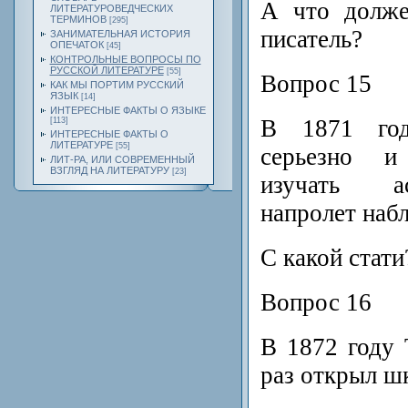
А что долже
ЛИТЕРАТУРОВЕДЧЕСКИХ
ТЕРМИНОВ
[295]
писатель?
ЗАНИМАТЕЛЬНАЯ ИСТОРИЯ
ОПЕЧАТОК
[45]
КОНТРОЛЬНЫЕ ВОПРОСЫ ПО
РУССКОЙ ЛИТЕРАТУРЕ
[55]
Вопрос 15
КАК МЫ ПОРТИМ РУССКИЙ
ЯЗЫК
[14]
ИНТЕРЕСНЫЕ ФАКТЫ О ЯЗЫКЕ
В 1871 год
[113]
ИНТЕРЕСНЫЕ ФАКТЫ О
ЛИТЕРАТУРЕ
[55]
серьезно и
ЛИТ-РА, ИЛИ СОВРЕМЕННЫЙ
ВЗГЛЯД НА ЛИТЕРАТУРУ
[23]
изучать а
напролет набл
С какой стати
Вопрос 16
В 1872 году 
раз открыл шк