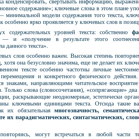
ака конденсировать, свертывать информацию, выражен
новное содержание»; ключевые слова в этом плане уп
— минимальной модели содержания того текста, клю
ак особенно ярко проявляется у ключевых слов в пози
вух содержательных уровней текста: собственно
фа
о
— и «получение в результате этого соотнесени
ла данного текста».
евых слов особенно важен. Высокая степень повторяе
, хотя она безусловно значима, еще не делает их ключе
венном тексте особенно частотны личные местоимен
 перемещения и конкретного физического действия
ся знаками, направляющими читательское восприят
. Только слова (словосочетания), «сопрягающие» два
ции, раскрывающие неодномерные, эстетически орга
аны ключевыми единицами текста. Отсюда такие в
ак их обязательная
многозначность, семантическ
сте их парадигматических, синтагматических, сло
повторяясь, могут встречаться в любой части 