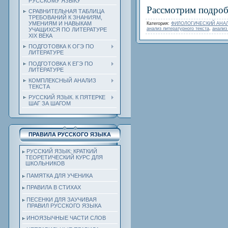
РУССКОМУ ЯЗЫКУ
Рассмотрим подроб
СРАВНИТЕЛЬНАЯ ТАБЛИЦА
ТРЕБОВАНИЙ К ЗНАНИЯМ,
УМЕНИЯМ И НАВЫКАМ
Категория
:
ФИЛОЛОГИЧЕСКИЙ АНАЛ
анализ литературного текста
,
анализ
УЧАЩИХСЯ ПО ЛИТЕРАТУРЕ
ХIХ ВЕКА
ПОДГОТОВКА К ОГЭ ПО
ЛИТЕРАТУРЕ
ПОДГОТОВКА К ЕГЭ ПО
ЛИТЕРАТУРЕ
КОМПЛЕКСНЫЙ АНАЛИЗ
ТЕКСТА
РУССКИЙ ЯЗЫК. К ПЯТЕРКЕ
ШАГ ЗА ШАГОМ
ПРАВИЛА РУССКОГО ЯЗЫКА
РУССКИЙ ЯЗЫК: КРАТКИЙ
ТЕОРЕТИЧЕСКИЙ КУРС ДЛЯ
ШКОЛЬНИКОВ
ПАМЯТКА ДЛЯ УЧЕНИКА
ПРАВИЛА В СТИХАХ
ПЕСЕНКИ ДЛЯ ЗАУЧИВАЯ
ПРАВИЛ РУССКОГО ЯЗЫКА
ИНОЯЗЫЧНЫЕ ЧАСТИ СЛОВ