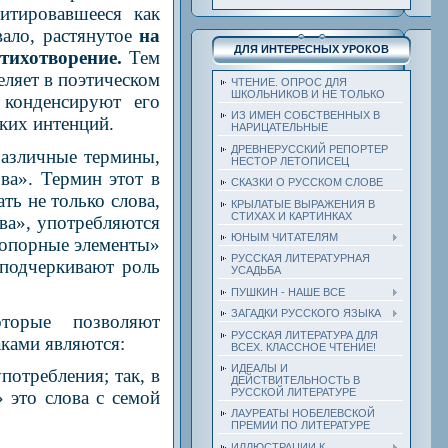
итировавшееся как
вало, растянутое
на
ДЛЯ ИНТЕРЕСНЫХ УРОКОВ
стихотворение.
Тем
еляет в поэтическом
ЧТЕНИЕ. ОПРОС ДЛЯ
ШКОЛЬНИКОВ И НЕ ТОЛЬКО
 конденсируют его
ИЗ ИМЕН СОБСТВЕННЫХ В
ских интенций.
НАРИЦАТЕЛЬНЫЕ
ДРЕВНЕРУССКИЙ РЕПОРТЕР
различные термины,
НЕСТОР ЛЕТОПИСЕЦ
ва». Термин этот в
СКАЗКИ О РУССКОМ СЛОВЕ
ть не только слова,
КРЫЛАТЫЕ ВЫРАЖЕНИЯ В
СТИХАХ И КАРТИНКАХ
ва», употребляются
ЮНЫМ ЧИТАТЕЛЯМ
«опорные элементы»
РУССКАЯ ЛИТЕРАТУРНАЯ
 подчеркивают роль
УСАДЬБА
ПУШКИН - НАШЕ ВСЕ
ЗАГАДКИ РУССКОГО ЯЗЫКА
торые позволяют
РУССКАЯ ЛИТЕРАТУРА ДЛЯ
ками являются:
ВСЕХ. КЛАССНОЕ ЧТЕНИЕ!
ИДЕАЛЫ И
потребления; так, в
ДЕЙСТВИТЕЛЬНОСТЬ В
РУССКОЙ ЛИТЕРАТУРЕ
 это слова с семой
ЛАУРЕАТЫ НОБЕЛЕВСКОЙ
ПРЕМИИ ПО ЛИТЕРАТУРЕ
ИЛЛЮСТРАЦИИ К