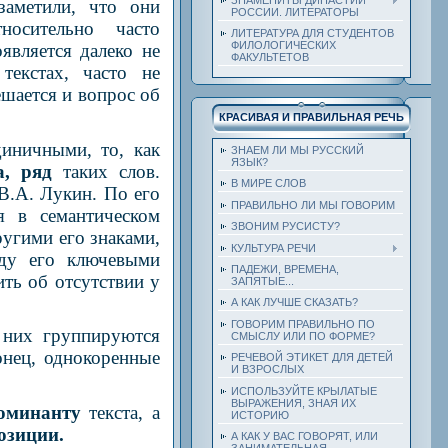
заметили, что они
РОССИИ. ЛИТЕРАТОРЫ
носительно часто
ЛИТЕРАТУРА ДЛЯ СТУДЕНТОВ
ФИЛОЛОГИЧЕСКИХ
является далеко не
ФАКУЛЬТЕТОВ
текстах, часто не
ешается и вопрос об
КРАСИВАЯ И ПРАВИЛЬНАЯ РЕЧЬ
иничными, то, как
ЗНАЕМ ЛИ МЫ РУССКИЙ
ЯЗЫК?
а, ряд
таких слов.
В МИРЕ СЛОВ
В.А. Лукин. По его
ПРАВИЛЬНО ЛИ МЫ ГОВОРИМ
ся в семантическом
ЗВОНИМ РУСИСТУ?
ругими его знаками,
КУЛЬТУРА РЕЧИ
жду его ключевыми
ПАДЕЖИ, ВРЕМЕНА,
ить об отсутствии у
ЗАПЯТЫЕ...
А КАК ЛУЧШЕ СКАЗАТЬ?
ГОВОРИМ ПРАВИЛЬНО ПО
 них группируются
СМЫСЛУ ИЛИ ПО ФОРМЕ?
онец, однокоренные
РЕЧЕВОЙ ЭТИКЕТ ДЛЯ ДЕТЕЙ
И ВЗРОСЛЫХ
ИСПОЛЬЗУЙТЕ КРЫЛАТЫЕ
ВЫРАЖЕНИЯ, ЗНАЯ ИХ
доминанту
текста, а
ИСТОРИЮ
озиции.
А КАК У ВАС ГОВОРЯТ, ИЛИ
ЗАНИМАТЕЛЬНАЯ