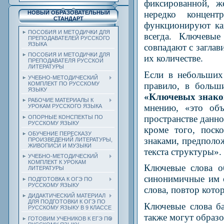
фиксированной, ж
нередко концент
НОВЫЙ ОБРАЗОВАТЕЛЬНЫЙ
СТАНДАРТ
функционируют как
ПОСОБИЯ И МЕТОДИЧКИ ДЛЯ
всегда. Ключевые
ПРЕПОДАВАТЕЛЕЙ РУССКОГО
ЯЗЫКА
совпадают с заглав
ПОСОБИЯ И МЕТОДИЧКИ ДЛЯ
их количестве.
ПРЕПОДАВАТЕЛЯ РУССКОЙ
ЛИТЕРАТУРЫ
Если в небольших
УЧЕБНО-МЕТОДИЧЕСКИЙ
правило, в больш
КОМПЛЕКТ ПО РУССКОМУ
ЯЗЫКУ
«Ключевых знаков
РАБОЧИЕ МАТЕРИАЛЫ К
мнению, «это объя
УРОКАМ РУССКОГО ЯЗЫКА
пространстве данно
ОПОРНЫЕ КОНСПЕКТЫ ПО
РУССКОМУ ЯЗЫКУ
кроме того, поск
ОБУЧЕНИЕ ПЕРЕСКАЗУ
знаками, предполож
ПРОИЗВЕДЕНИЙ ЛИТЕРАТУРЫ,
ЖИВОПИСИ И МУЗЫКИ
текста структуры»
.
УЧЕБНО-МЕТОДИЧЕСКИЙ
КОМПЛЕКТ К УРОКАМ
Ключевые слова о
ЛИТЕРАТУРЫ
синонимичные им е
ПОДГОТОВКА К ОГЭ ПО
РУССКОМУ ЯЗЫКУ
слова, повтор котор
ДИДАКТИЧЕСКИЙ МАТЕРИАЛ
ДЛЯ ПОДГОТОВКИ К ОГЭ ПО
Ключевые слова б
РУССКОМУ ЯЗЫКУ В 9 КЛАССЕ
также могут образ
ГОТОВИМ УЧЕНИКОВ К ЕГЭ ПО