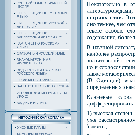
Показательно в э
РУССКИЙ ЯЗЫК В НАЧАЛЬНОЙ
ШКОЛЕ
литературоведами,
ПРЕЗЕНТАЦИИ ПО РУССКОМУ
остриях слов. Эти
ЯЗЫКУ
оно темнее, чем от
ПРЕЗЕНТАЦИИ ПО РУССКОЙ
ЛИТЕРАТУРЕ
тексте особые сл
ПРЕЗЕНТАЦИИ ПО
содержание, более 
ЗАРУБЕЖНОЙ ЛИТЕРАТУРЕ
КАРТОЧКИ ПО РУССКОМУ
В научной литерат
ЯЗЫКУ
наиболее распрост
СКАЗОЧНЫЙ РУССКИЙ ЯЗЫК
значительной степе
ЗНАКОМЬТЕСЬ: ИМЯ
ЧИСЛИТЕЛЬНОЕ
но и словосочетан
ВИДЫ РАЗБОРА НА УРОКАХ
также метафоричес
РУССКОГО ЯЗЫКА
(В. Одинцов), «см
ПРОФИЛЬНЫЙ КЛАСС
определенных знако
ЗАНЯТИЯ ШКОЛЬНОГО КРУЖКА
ИГРОВЫЕ ФОРМЫ РАБОТЫ НА
Ключевые слова
УРОКЕ
дифференцировать 
ЗАДАНИЕ НА ЛЕТО
1) высокая степень
МЕТОДИЧЕСКАЯ КОПИЛКА
уже рассмотренном
'память';
УЧЕБНЫЕ ПЛАНЫ
КОНСПЕКТЫ УРОКОВ