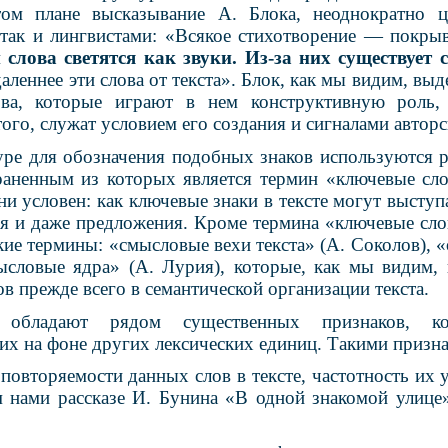
том плане высказывание А. Блока, неоднократно ц
 так и лингвистами: «Всякое стихотворение — покры
 слова светятся как звуки. Из-за них существует 
даленнее эти слова от текста». Блок, как мы видим, выд
ова, которые играют в нем конструктивную роль,
того, служат условием его создания и сигналами автор
уре для обозначения подобных знаков используются 
раненным из которых является термин «ключевые сло
ни условен: как ключевые знаки в тексте могут выступа
ия и даже предложения. Кроме термина «ключевые сло
кие термины: «смысловые вехи текста» (А. Соколов), 
ысловые ядра» (А. Лурия), которые, как мы видим,
в прежде всего в семантической организации текста.
 обладают рядом существенных признаков, ко
их на фоне других лексических единиц. Такими призна
 повторяемости данных слов в тексте, частотность их у
 нами рассказе И. Бунина «В одной знакомой улице»