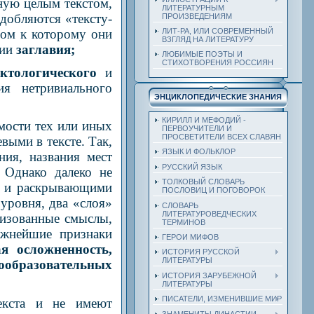
ную целым текстом,
ЛИТЕРАТУРНЫМ
одобляются «тексту-
ПРОИЗВЕДЕНИЯМ
чом к которому они
ЛИТ-РА, ИЛИ СОВРЕМЕННЫЙ
ВЗГЛЯД НА ЛИТЕРАТУРУ
ции
заглавия;
ЛЮБИМЫЕ ПОЭТЫ И
СТИХОТВОРЕНИЯ РОССИЯН
ктологического
и
я нетривиального
ЭНЦИКЛОПЕДИЧЕСКИЕ ЗНАНИЯ
КИРИЛЛ И МЕФОДИЙ -
мости тех или иных
ПЕРВОУЧИТЕЛИ И
ПРОСВЕТИТЕЛИ ВСЕХ СЛАВЯН
выми в тексте. Так,
ЯЗЫК И ФОЛЬКЛОР
ия, названия мест
РУССКИЙ ЯЗЫК
. Однако далеко не
ТОЛКОВЫЙ СЛОВАРЬ
ие и раскрывающими
ПОСЛОВИЦ И ПОГОВОРОК
 уровня, два «слоя»
СЛОВАРЬ
ЛИТЕРАТУРОВЕДЧЕСКИХ
низованные смыслы,
ТЕРМИНОВ
ажнейшие признаки
ГЕРОИ МИФОВ
ая осложненность,
ИСТОРИЯ РУССКОЙ
ЛИТЕРАТУРЫ
вообразовательных
ИСТОРИЯ ЗАРУБЕЖНОЙ
ЛИТЕРАТУРЫ
ПИСАТЕЛИ, ИЗМЕНИВШИЕ МИР
текста и не имеют
ЗНАМЕНИТЫ ДИНАСТИИ