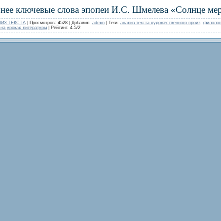
нее ключевые слова эпопеи И.С. Шмелева «Солнце мерт
ИЗ ТЕКСТА
|
Просмотров
: 4528 |
Добавил
:
admin
|
Теги
:
анализ текста художественного произ
,
филолог
 на уроках литературы
|
Рейтинг
:
4.5
/
2