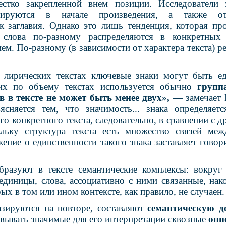
естко закрепленной внем позиции. Исследователи 
рируются в начале произведения, а также от
 заглавия. Однако это лишь тенденция, которая про
 слова по-разному распределяются в конкретных 
ием. По-разному (в зависимости от характера текста) р
 лирических текстах ключевые знаки могут быть ед
их по объему текстах используется обычно
групп
 в тексте не может быть менее двух»
,
— замечает 
сняется тем, что значимость... знака определяет
го конкретного текста, следовательно, в сравнении с д
ольку структура текста есть множество связей ме
ение о единственности такого знака заставляет говор
бразуют в тексте семантические комплексы: вокруг
диницы, слова, ассоциативно с ними связанные, нак
ых в том или ином контексте, как правило, не случаен.
азируются на повторе, составляют
семантическую 
овывать значимые для его интерпретации сквозные
опп