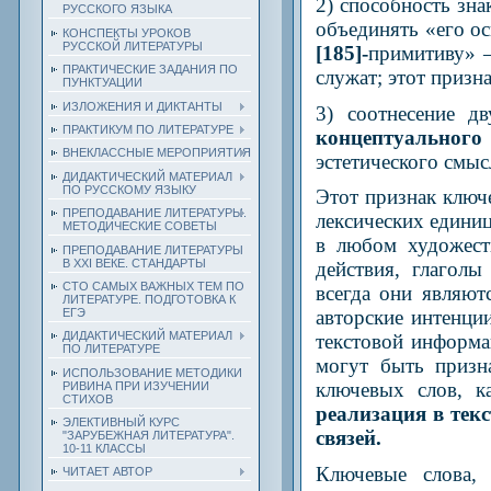
2) способность зн
РУССКОГО ЯЗЫКА
объединять «его ос
КОНСПЕКТЫ УРОКОВ
РУССКОЙ ЛИТЕРАТУРЫ
[185]-
примитиву» 
ПРАКТИЧЕСКИЕ ЗАДАНИЯ ПО
служат; этот призн
ПУНКТУАЦИИ
ИЗЛОЖЕНИЯ И ДИКТАНТЫ
3) соотнесение д
ПРАКТИКУМ ПО ЛИТЕРАТУРЕ
концептуальног
ВНЕКЛАССНЫЕ МЕРОПРИЯТИЯ
эстетического смыс
ДИДАКТИЧЕСКИЙ МАТЕРИАЛ
ПО РУССКОМУ ЯЗЫКУ
Этот признак ключ
ПРЕПОДАВАНИЕ ЛИТЕРАТУРЫ.
лексических единиц
МЕТОДИЧЕСКИЕ СОВЕТЫ
в любом художест
ПРЕПОДАВАНИЕ ЛИТЕРАТУРЫ
В XXI ВЕКЕ. СТАНДАРТЫ
действия, глаголы
СТО САМЫХ ВАЖНЫХ ТЕМ ПО
всегда они являют
ЛИТЕРАТУРЕ. ПОДГОТОВКА К
ЕГЭ
авторские интенции
ДИДАКТИЧЕСКИЙ МАТЕРИАЛ
текстовой информа
ПО ЛИТЕРАТУРЕ
могут быть призн
ИСПОЛЬЗОВАНИЕ МЕТОДИКИ
ключевых слов, к
РИВИНА ПРИ ИЗУЧЕНИИ
СТИХОВ
реализация в тек
ЭЛЕКТИВНЫЙ КУРС
связей.
"ЗАРУБЕЖНАЯ ЛИТЕРАТУРА".
10-11 КЛАССЫ
Ключевые слова, 
ЧИТАЕТ АВТОР