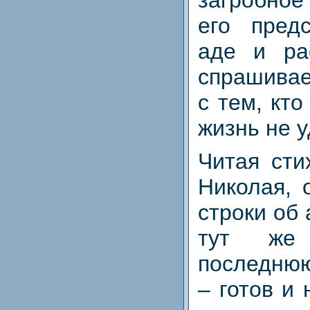
загробно
его пред
аде и ра
спрашивае
с тем, кто
жизнь не 
Читая сти
Николая, 
строки об 
тут же 
последнюю
– готов и