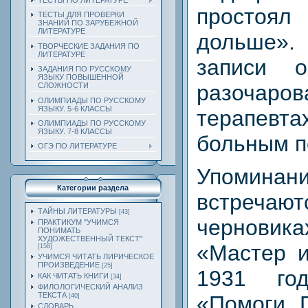
ТЕСТЫ ПО ЛИТЕРАТУРЕ
простоя
ТЕСТЫ ДЛЯ ПРОВЕРКИ
ЗНАНИЙ ПО ЗАРУБЕЖНОЙ
ЛИТЕРАТУРЕ
дольше». 
ТВОРЧЕСКИЕ ЗАДАНИЯ ПО
ЛИТЕРАТУРЕ
записи 
ЗАДАНИЯ ПО РУССКОМУ
ЯЗЫКУ ПОВЫШЕННОЙ
разочаров
СЛОЖНОСТИ
ОЛИМПИАДЫ ПО РУССКОМУ
ЯЗЫКУ. 5-6 КЛАССЫ
терапе
ОЛИМПИАДЫ ПО РУССКОМУ
ЯЗЫКУ. 7-8 КЛАССЫ
больным п
ОГЭ ПО ЛИТЕРАТУРЕ
Упомин
Категории раздела
встреча
ТАЙНЫ ЛИТЕРАТУРЫ
[43]
чернови
ПРАКТИКУМ "УЧИМСЯ
ПОНИМАТЬ
ХУДОЖЕСТВЕННЫЙ ТЕКСТ"
«Мастер и
[158]
УЧИМСЯ ЧИТАТЬ ЛИРИЧЕСКОЕ
ПРОИЗВЕДЕНИЕ
[25]
1931 го
КАК ЧИТАТЬ КНИГИ
[34]
ФИЛОЛОГИЧЕСКИЙ АНАЛИЗ
ТЕКСТА
«Помоги, 
[40]
СЛОВАРЬ