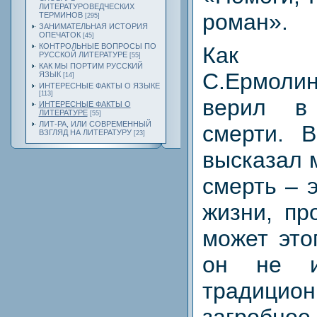
ЛИТЕРАТУРОВЕДЧЕСКИХ
роман».
ТЕРМИНОВ
[295]
ЗАНИМАТЕЛЬНАЯ ИСТОРИЯ
ОПЕЧАТОК
[45]
КОНТРОЛЬНЫЕ ВОПРОСЫ ПО
Как 
РУССКОЙ ЛИТЕРАТУРЕ
[55]
КАК МЫ ПОРТИМ РУССКИЙ
С.Ермолин
ЯЗЫК
[14]
ИНТЕРЕСНЫЕ ФАКТЫ О ЯЗЫКЕ
[113]
верил в
ИНТЕРЕСНЫЕ ФАКТЫ О
ЛИТЕРАТУРЕ
[55]
ЛИТ-РА, ИЛИ СОВРЕМЕННЫЙ
смерти. 
ВЗГЛЯД НА ЛИТЕРАТУРУ
[23]
высказал 
смерть – 
жизни, пр
может это
он не и
традицио