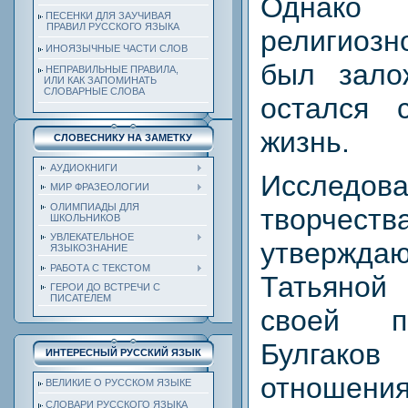
Однако
ПЕСЕНКИ ДЛЯ ЗАУЧИВАЯ
ПРАВИЛ РУССКОГО ЯЗЫКА
религиоз
ИНОЯЗЫЧНЫЕ ЧАСТИ СЛОВ
был зало
НЕПРАВИЛЬНЫЕ ПРАВИЛА,
ИЛИ КАК ЗАПОМИНАТЬ
СЛОВАРНЫЕ СЛОВА
остался
жизнь.
СЛОВЕСНИКУ НА ЗАМЕТКУ
АУДИОКНИГИ
Исследов
МИР ФРАЗЕОЛОГИИ
ОЛИМПИАДЫ ДЛЯ
творчес
ШКОЛЬНИКОВ
УВЛЕКАТЕЛЬНОЕ
утверж
ЯЗЫКОЗНАНИЕ
РАБОТА С ТЕКСТОМ
Татьяной
ГЕРОИ ДО ВСТРЕЧИ С
ПИСАТЕЛЕМ
своей п
Булгак
ИНТЕРЕСНЫЙ РУССКИЙ ЯЗЫК
отношения
ВЕЛИКИЕ О РУССКОМ ЯЗЫКЕ
СЛОВАРИ РУССКОГО ЯЗЫКА