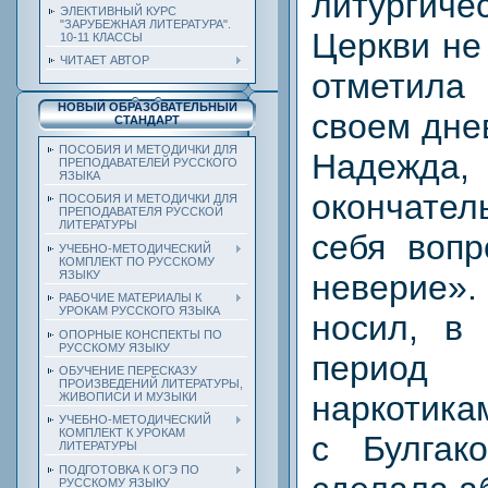
литурги
ЭЛЕКТИВНЫЙ КУРС
"ЗАРУБЕЖНАЯ ЛИТЕРАТУРА".
Церкви не
10-11 КЛАССЫ
ЧИТАЕТ АВТОР
отметила
НОВЫЙ ОБРАЗОВАТЕЛЬНЫЙ
своем дне
СТАНДАРТ
ПОСОБИЯ И МЕТОДИЧКИ ДЛЯ
Надеж
ПРЕПОДАВАТЕЛЕЙ РУССКОГО
ЯЗЫКА
окончате
ПОСОБИЯ И МЕТОДИЧКИ ДЛЯ
ПРЕПОДАВАТЕЛЯ РУССКОЙ
ЛИТЕРАТУРЫ
себя вопр
УЧЕБНО-МЕТОДИЧЕСКИЙ
КОМПЛЕКТ ПО РУССКОМУ
ЯЗЫКУ
неверие»
РАБОЧИЕ МАТЕРИАЛЫ К
УРОКАМ РУССКОГО ЯЗЫКА
носил, в
ОПОРНЫЕ КОНСПЕКТЫ ПО
РУССКОМУ ЯЗЫКУ
период
ОБУЧЕНИЕ ПЕРЕСКАЗУ
ПРОИЗВЕДЕНИЙ ЛИТЕРАТУРЫ,
наркотика
ЖИВОПИСИ И МУЗЫКИ
УЧЕБНО-МЕТОДИЧЕСКИЙ
КОМПЛЕКТ К УРОКАМ
с Булгак
ЛИТЕРАТУРЫ
ПОДГОТОВКА К ОГЭ ПО
РУССКОМУ ЯЗЫКУ