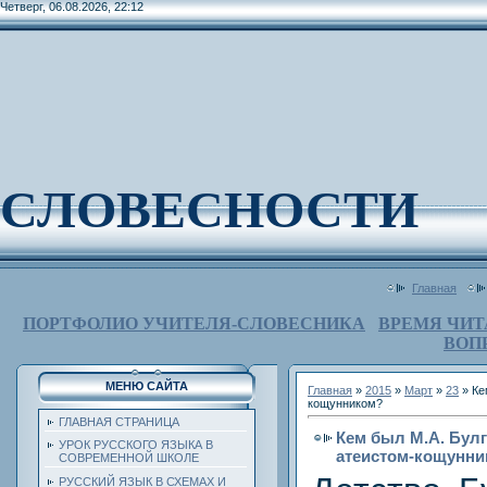
Четверг, 06.08.2026, 22:12
СЛОВЕСНОСТИ
Главная
ПОРТФОЛИО УЧИТЕЛЯ-СЛОВЕСНИКА
ВРЕМЯ ЧИТ
ВОП
МЕНЮ САЙТА
Главная
»
2015
»
Март
»
23
» Ке
кощунником?
ГЛАВНАЯ СТРАНИЦА
Кем был М.А. Булг
УРОК РУССКОГО ЯЗЫКА В
атеистом-кощунн
СОВРЕМЕННОЙ ШКОЛЕ
РУССКИЙ ЯЗЫК В СХЕМАХ И