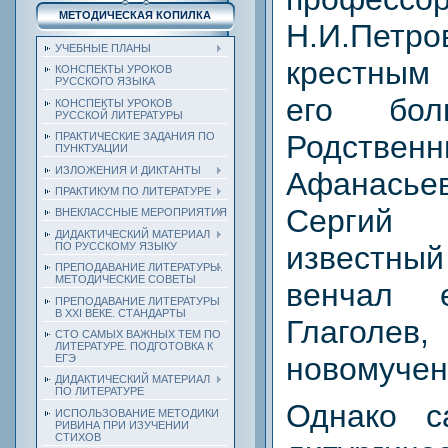
МЕТОДИЧЕСКАЯ КОПИЛКА
Н.И.Петро
УЧЕБНЫЕ ПЛАНЫ
крестным 
КОНСПЕКТЫ УРОКОВ
РУССКОГО ЯЗЫКА
его бол
КОНСПЕКТЫ УРОКОВ
РУССКОЙ ЛИТЕРАТУРЫ
Родствен
ПРАКТИЧЕСКИЕ ЗАДАНИЯ ПО
ПУНКТУАЦИИ
ИЗЛОЖЕНИЯ И ДИКТАНТЫ
Афанась
ПРАКТИКУМ ПО ЛИТЕРАТУРЕ
Сергий
ВНЕКЛАССНЫЕ МЕРОПРИЯТИЯ
ДИДАКТИЧЕСКИЙ МАТЕРИАЛ
известный
ПО РУССКОМУ ЯЗЫКУ
ПРЕПОДАВАНИЕ ЛИТЕРАТУРЫ.
МЕТОДИЧЕСКИЕ СОВЕТЫ
венчал 
ПРЕПОДАВАНИЕ ЛИТЕРАТУРЫ
В XXI ВЕКЕ. СТАНДАРТЫ
Глаголев
СТО САМЫХ ВАЖНЫХ ТЕМ ПО
ЛИТЕРАТУРЕ. ПОДГОТОВКА К
новомучен
ЕГЭ
ДИДАКТИЧЕСКИЙ МАТЕРИАЛ
ПО ЛИТЕРАТУРЕ
Однако с
ИСПОЛЬЗОВАНИЕ МЕТОДИКИ
РИВИНА ПРИ ИЗУЧЕНИИ
СТИХОВ