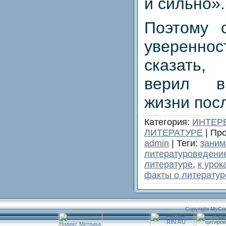
и сильно».
Поэтому 
уверенн
сказать,
верил в
жизни пос
Категория
:
ИНТЕР
ЛИТЕРАТУРЕ
|
Про
admin
|
Теги
:
заним
литературоведени
литературе
,
к урок
факты о литератур
Copyright MyCo