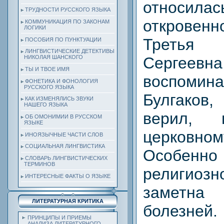
относил
ТРУДНОСТИ РУССКОГО ЯЗЫКА
откровен
КОММУНИКАЦИЯ ПО ЗАКОНАМ
ЛОГИКИ
Третья 
ПОСОБИЯ ПО ПУНКТУАЦИИ
ЛИНГВИСТИЧЕСКИЕ ДЕТЕКТИВЫ
Сергеев
НИКОЛАЯ ШАНСКОГО
ТЫ И ТВОЕ ИМЯ
воспомина
ФОНЕТИКА И ФОНОЛОГИЯ
РУССКОГО ЯЗЫКА
Булгаков
КАК ИЗМЕНЯЛИСЬ ЗВУКИ
НАШЕГО ЯЗЫКА
верил,
ОБ ОМОНИМИИ В РУССКОМ
ЯЗЫКЕ
церковном
ИНОЯЗЫЧНЫЕ ЧАСТИ СЛОВ
СОЦИАЛЬНАЯ ЛИНГВИСТИКА
Особ
СЛОВАРЬ ЛИНГВИСТИЧЕСКИХ
ТЕРМИНОВ
религио
ИНТЕРЕСНЫЕ ФАКТЫ О ЯЗЫКЕ
заметн
ЛИТЕРАТУРНАЯ КРИТИКА
болезней.
ПРИНЦИПЫ И ПРИЕМЫ
АНАЛИЗА ЛИТЕРАТУРНОГО