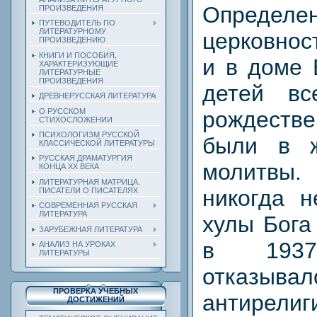
Определе
ПРОИЗВЕДЕНИЯ
ПУТЕВОДИТЕЛЬ ПО
ЛИТЕРАТУРНОМУ
церковнос
ПРОИЗВЕДЕНИЮ
КНИГИ И ПОСОБИЯ,
и в доме 
ХАРАКТЕРИЗУЮЩИЕ
ЛИТЕРАТУРНЫЕ
ПРОИЗВЕДЕНИЯ
детей вс
ДРЕВНЕРУССКАЯ ЛИТЕРАТУРА
О РУССКОМ
рождест
СТИХОСЛОЖЕНИИ
ПСИХОЛОГИЗМ РУССКОЙ
были в 
КЛАССИЧЕСКОЙ ЛИТЕРАТУРЫ
РУССКАЯ ДРАМАТУРГИЯ
молитвы.
КОНЦА ХХ ВЕКА
ЛИТЕРАТУРНАЯ МАТРИЦА.
никогда н
ПИСАТЕЛИ О ПИСАТЕЛЯХ
СОВРЕМЕННАЯ РУССКАЯ
ЛИТЕРАТУРА
хулы Бога
ЗАРУБЕЖНАЯ ЛИТЕРАТУРА
в 193
АНАЛИЗ НА УРОКАХ
ЛИТЕРАТУРЫ
отказыв
ПРОВЕРКА УЧЕБНЫХ
антирелиг
ДОСТИЖЕНИЙ