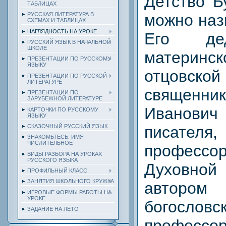
Детство Б
ТАБЛИЦАХ
можно наз
РУССКАЯ ЛИТЕРАТУРА В
СХЕМАХ И ТАБЛИЦАХ
НАГЛЯДНОСТЬ НА УРОКЕ
Его д
РУССКИЙ ЯЗЫК В НАЧАЛЬНОЙ
ШКОЛЕ
материн
ПРЕЗЕНТАЦИИ ПО РУССКОМУ
ЯЗЫКУ
отцовско
ПРЕЗЕНТАЦИИ ПО РУССКОЙ
ЛИТЕРАТУРЕ
священни
ПРЕЗЕНТАЦИИ ПО
ЗАРУБЕЖНОЙ ЛИТЕРАТУРЕ
Иванович 
КАРТОЧКИ ПО РУССКОМУ
ЯЗЫКУ
писат
СКАЗОЧНЫЙ РУССКИЙ ЯЗЫК
ЗНАКОМЬТЕСЬ: ИМЯ
ЧИСЛИТЕЛЬНОЕ
професс
ВИДЫ РАЗБОРА НА УРОКАХ
РУССКОГО ЯЗЫКА
Духовно
ПРОФИЛЬНЫЙ КЛАСС
ЗАНЯТИЯ ШКОЛЬНОГО КРУЖКА
авторо
ИГРОВЫЕ ФОРМЫ РАБОТЫ НА
УРОКЕ
богослов
ЗАДАНИЕ НА ЛЕТО
профессор