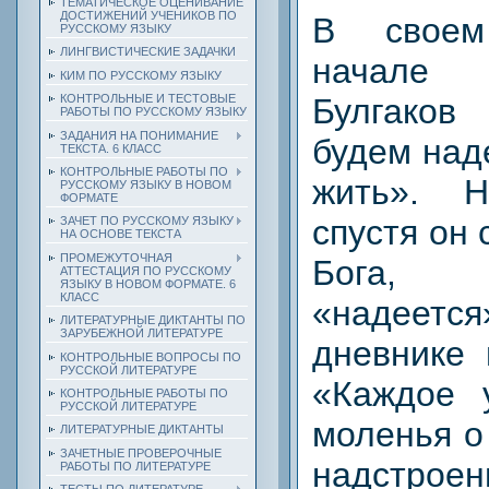
ТЕМАТИЧЕСКОЕ ОЦЕНИВАНИЕ
ДОСТИЖЕНИЙ УЧЕНИКОВ ПО
В своем
РУССКОМУ ЯЗЫКУ
ЛИНГВИСТИЧЕСКИЕ ЗАДАЧКИ
начале
КИМ ПО РУССКОМУ ЯЗЫКУ
Булгаков
КОНТРОЛЬНЫЕ И ТЕСТОВЫЕ
РАБОТЫ ПО РУССКОМУ ЯЗЫКУ
ЗАДАНИЯ НА ПОНИМАНИЕ
будем над
ТЕКСТА. 6 КЛАСС
КОНТРОЛЬНЫЕ РАБОТЫ ПО
жить». Н
РУССКОМУ ЯЗЫКУ В НОВОМ
ФОРМАТЕ
спустя он
ЗАЧЕТ ПО РУССКОМУ ЯЗЫКУ
НА ОСНОВЕ ТЕКСТА
ПРОМЕЖУТОЧНАЯ
Бога, 
АТТЕСТАЦИЯ ПО РУССКОМУ
ЯЗЫКУ В НОВОМ ФОРМАТЕ. 6
КЛАСС
«надеетс
ЛИТЕРАТУРНЫЕ ДИКТАНТЫ ПО
ЗАРУБЕЖНОЙ ЛИТЕРАТУРЕ
дневнике 
КОНТРОЛЬНЫЕ ВОПРОСЫ ПО
РУССКОЙ ЛИТЕРАТУРЕ
«Каждое 
КОНТРОЛЬНЫЕ РАБОТЫ ПО
РУССКОЙ ЛИТЕРАТУРЕ
моленья о
ЛИТЕРАТУРНЫЕ ДИКТАНТЫ
ЗАЧЕТНЫЕ ПРОВЕРОЧНЫЕ
надстр
РАБОТЫ ПО ЛИТЕРАТУРЕ