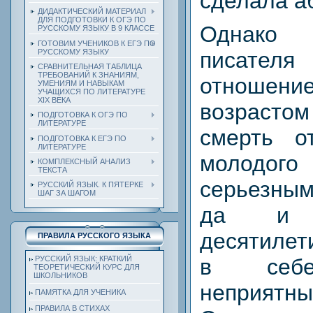
сделала аб
ДИДАКТИЧЕСКИЙ МАТЕРИАЛ
ДЛЯ ПОДГОТОВКИ К ОГЭ ПО
Однак
РУССКОМУ ЯЗЫКУ В 9 КЛАССЕ
ГОТОВИМ УЧЕНИКОВ К ЕГЭ ПО
РУССКОМУ ЯЗЫКУ
писателя
СРАВНИТЕЛЬНАЯ ТАБЛИЦА
ТРЕБОВАНИЙ К ЗНАНИЯМ,
отношение
УМЕНИЯМ И НАВЫКАМ
УЧАЩИХСЯ ПО ЛИТЕРАТУРЕ
ХIХ ВЕКА
возрастом
ПОДГОТОВКА К ОГЭ ПО
ЛИТЕРАТУРЕ
смерть о
ПОДГОТОВКА К ЕГЭ ПО
ЛИТЕРАТУРЕ
молодо
КОМПЛЕКСНЫЙ АНАЛИЗ
ТЕКСТА
серьезны
РУССКИЙ ЯЗЫК. К ПЯТЕРКЕ
ШАГ ЗА ШАГОМ
да и п
десятилет
ПРАВИЛА РУССКОГО ЯЗЫКА
в себе
РУССКИЙ ЯЗЫК: КРАТКИЙ
ТЕОРЕТИЧЕСКИЙ КУРС ДЛЯ
ШКОЛЬНИКОВ
неприят
ПАМЯТКА ДЛЯ УЧЕНИКА
ПРАВИЛА В СТИХАХ