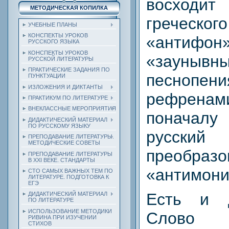
восход
МЕТОДИЧЕСКАЯ КОПИЛКА
гречес
УЧЕБНЫЕ ПЛАНЫ
КОНСПЕКТЫ УРОКОВ
«антифон»
РУССКОГО ЯЗЫКА
КОНСПЕКТЫ УРОКОВ
«зауныв
РУССКОЙ ЛИТЕРАТУРЫ
ПРАКТИЧЕСКИЕ ЗАДАНИЯ ПО
песнопе
ПУНКТУАЦИИ
ИЗЛОЖЕНИЯ И ДИКТАНТЫ
рефренам
ПРАКТИКУМ ПО ЛИТЕРАТУРЕ
ВНЕКЛАССНЫЕ МЕРОПРИЯТИЯ
поначал
ДИДАКТИЧЕСКИЙ МАТЕРИАЛ
ПО РУССКОМУ ЯЗЫКУ
русс
ПРЕПОДАВАНИЕ ЛИТЕРАТУРЫ.
МЕТОДИЧЕСКИЕ СОВЕТЫ
преоб
ПРЕПОДАВАНИЕ ЛИТЕРАТУРЫ
В XXI ВЕКЕ. СТАНДАРТЫ
«антимони
СТО САМЫХ ВАЖНЫХ ТЕМ ПО
ЛИТЕРАТУРЕ. ПОДГОТОВКА К
ЕГЭ
Есть и д
ДИДАКТИЧЕСКИЙ МАТЕРИАЛ
ПО ЛИТЕРАТУРЕ
ИСПОЛЬЗОВАНИЕ МЕТОДИКИ
Слово 
РИВИНА ПРИ ИЗУЧЕНИИ
СТИХОВ