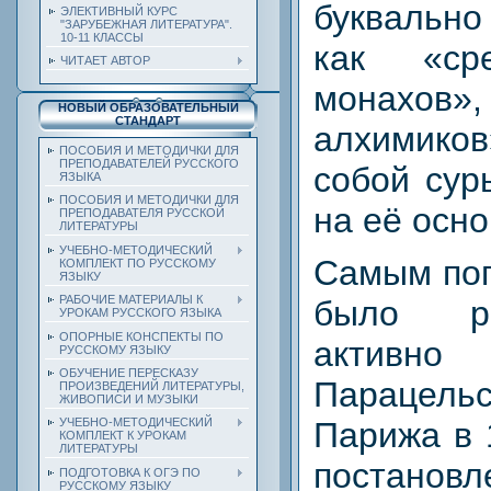
буквальн
ЭЛЕКТИВНЫЙ КУРС
"ЗАРУБЕЖНАЯ ЛИТЕРАТУРА".
10-11 КЛАССЫ
как «ср
ЧИТАЕТ АВТОР
монахов»
НОВЫЙ ОБРАЗОВАТЕЛЬНЫЙ
СТАНДАРТ
алхимиков
ПОСОБИЯ И МЕТОДИЧКИ ДЛЯ
ПРЕПОДАВАТЕЛЕЙ РУССКОГО
собой сур
ЯЗЫКА
ПОСОБИЯ И МЕТОДИЧКИ ДЛЯ
на её осно
ПРЕПОДАВАТЕЛЯ РУССКОЙ
ЛИТЕРАТУРЫ
УЧЕБНО-МЕТОДИЧЕСКИЙ
Самым поп
КОМПЛЕКТ ПО РУССКОМУ
ЯЗЫКУ
РАБОЧИЕ МАТЕРИАЛЫ К
было рв
УРОКАМ РУССКОГО ЯЗЫКА
ОПОРНЫЕ КОНСПЕКТЫ ПО
активно
РУССКОМУ ЯЗЫКУ
ОБУЧЕНИЕ ПЕРЕСКАЗУ
Парацель
ПРОИЗВЕДЕНИЙ ЛИТЕРАТУРЫ,
ЖИВОПИСИ И МУЗЫКИ
Парижа в 
УЧЕБНО-МЕТОДИЧЕСКИЙ
КОМПЛЕКТ К УРОКАМ
ЛИТЕРАТУРЫ
постановл
ПОДГОТОВКА К ОГЭ ПО
РУССКОМУ ЯЗЫКУ