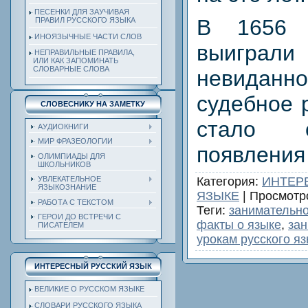
ПЕСЕНКИ ДЛЯ ЗАУЧИВАЯ
В 1656 
ПРАВИЛ РУССКОГО ЯЗЫКА
ИНОЯЗЫЧНЫЕ ЧАСТИ СЛОВ
выигра
НЕПРАВИЛЬНЫЕ ПРАВИЛА,
ИЛИ КАК ЗАПОМИНАТЬ
СЛОВАРНЫЕ СЛОВА
невидан
судебное 
СЛОВЕСНИКУ НА ЗАМЕТКУ
стало 
АУДИОКНИГИ
МИР ФРАЗЕОЛОГИИ
появления
ОЛИМПИАДЫ ДЛЯ
ШКОЛЬНИКОВ
Категория
:
ИНТЕР
УВЛЕКАТЕЛЬНОЕ
ЯЗЫКОЗНАНИЕ
ЯЗЫКЕ
|
Просмотр
РАБОТА С ТЕКСТОМ
Теги
:
занимательно
ГЕРОИ ДО ВСТРЕЧИ С
факты о языке
,
зан
ПИСАТЕЛЕМ
урокам русского я
ИНТЕРЕСНЫЙ РУССКИЙ ЯЗЫК
ВЕЛИКИЕ О РУССКОМ ЯЗЫКЕ
СЛОВАРИ РУССКОГО ЯЗЫКА