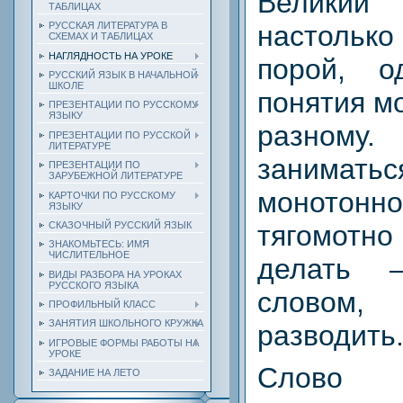
Великий
ТАБЛИЦАХ
настольк
РУССКАЯ ЛИТЕРАТУРА В
СХЕМАХ И ТАБЛИЦАХ
НАГЛЯДНОСТЬ НА УРОКЕ
порой, 
РУССКИЙ ЯЗЫК В НАЧАЛЬНОЙ
ШКОЛЕ
понятия м
ПРЕЗЕНТАЦИИ ПО РУССКОМУ
ЯЗЫКУ
разному
ПРЕЗЕНТАЦИИ ПО РУССКОЙ
ЛИТЕРАТУРЕ
занимать
ПРЕЗЕНТАЦИИ ПО
ЗАРУБЕЖНОЙ ЛИТЕРАТУРЕ
моното
КАРТОЧКИ ПО РУССКОМУ
ЯЗЫКУ
тягомотно
СКАЗОЧНЫЙ РУССКИЙ ЯЗЫК
ЗНАКОМЬТЕСЬ: ИМЯ
ЧИСЛИТЕЛЬНОЕ
делать 
ВИДЫ РАЗБОРА НА УРОКАХ
РУССКОГО ЯЗЫКА
словом
ПРОФИЛЬНЫЙ КЛАСС
ЗАНЯТИЯ ШКОЛЬНОГО КРУЖКА
разводить
ИГРОВЫЕ ФОРМЫ РАБОТЫ НА
УРОКЕ
Слово 
ЗАДАНИЕ НА ЛЕТО