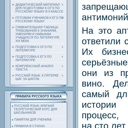
запрещаю
ДИДАКТИЧЕСКИЙ МАТЕРИАЛ
ДЛЯ ПОДГОТОВКИ К ОГЭ ПО
РУССКОМУ ЯЗЫКУ В 9 КЛАССЕ
антимоний
ГОТОВИМ УЧЕНИКОВ К ЕГЭ ПО
РУССКОМУ ЯЗЫКУ
СРАВНИТЕЛЬНАЯ ТАБЛИЦА
На это ап
ТРЕБОВАНИЙ К ЗНАНИЯМ,
УМЕНИЯМ И НАВЫКАМ
УЧАЩИХСЯ ПО ЛИТЕРАТУРЕ
ответили 
ХIХ ВЕКА
ПОДГОТОВКА К ОГЭ ПО
Их бизне
ЛИТЕРАТУРЕ
ПОДГОТОВКА К ЕГЭ ПО
серьёзные
ЛИТЕРАТУРЕ
КОМПЛЕКСНЫЙ АНАЛИЗ
ТЕКСТА
они из п
РУССКИЙ ЯЗЫК. К ПЯТЕРКЕ
ШАГ ЗА ШАГОМ
вино. Де
самый дл
ПРАВИЛА РУССКОГО ЯЗЫКА
истори
РУССКИЙ ЯЗЫК: КРАТКИЙ
ТЕОРЕТИЧЕСКИЙ КУРС ДЛЯ
процесс,
ШКОЛЬНИКОВ
ПАМЯТКА ДЛЯ УЧЕНИКА
на сто лет.
ПРАВИЛА В СТИХАХ