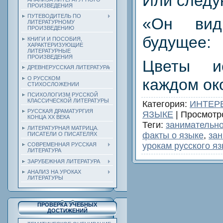
Или следу
ПРОИЗВЕДЕНИЯ
ПУТЕВОДИТЕЛЬ ПО
«Он вид
ЛИТЕРАТУРНОМУ
ПРОИЗВЕДЕНИЮ
будущее:
КНИГИ И ПОСОБИЯ,
ХАРАКТЕРИЗУЮЩИЕ
ЛИТЕРАТУРНЫЕ
ПРОИЗВЕДЕНИЯ
Цветы и
ДРЕВНЕРУССКАЯ ЛИТЕРАТУРА
О РУССКОМ
каждом о
СТИХОСЛОЖЕНИИ
ПСИХОЛОГИЗМ РУССКОЙ
КЛАССИЧЕСКОЙ ЛИТЕРАТУРЫ
Категория
:
ИНТЕР
РУССКАЯ ДРАМАТУРГИЯ
ЯЗЫКЕ
|
Просмотр
КОНЦА ХХ ВЕКА
Теги
:
занимательно
ЛИТЕРАТУРНАЯ МАТРИЦА.
факты о языке
,
зан
ПИСАТЕЛИ О ПИСАТЕЛЯХ
урокам русского я
СОВРЕМЕННАЯ РУССКАЯ
ЛИТЕРАТУРА
ЗАРУБЕЖНАЯ ЛИТЕРАТУРА
АНАЛИЗ НА УРОКАХ
ЛИТЕРАТУРЫ
ПРОВЕРКА УЧЕБНЫХ
ДОСТИЖЕНИЙ