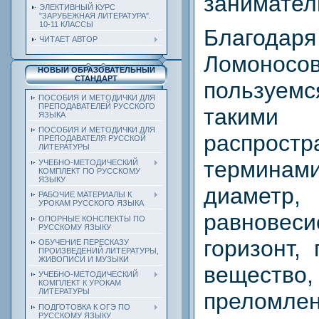
занимател
ЭЛЕКТИВНЫЙ КУРС
"ЗАРУБЕЖНАЯ ЛИТЕРАТУРА".
10-11 КЛАССЫ
Благо
ЧИТАЕТ АВТОР
Ломон
НОВЫЙ ОБРАЗОВАТЕЛЬНЫЙ
СТАНДАРТ
пользуе
ПОСОБИЯ И МЕТОДИЧКИ ДЛЯ
ПРЕПОДАВАТЕЛЕЙ РУССКОГО
такими
ЯЗЫКА
ПОСОБИЯ И МЕТОДИЧКИ ДЛЯ
распрост
ПРЕПОДАВАТЕЛЯ РУССКОЙ
ЛИТЕРАТУРЫ
терминами
УЧЕБНО-МЕТОДИЧЕСКИЙ
КОМПЛЕКТ ПО РУССКОМУ
ЯЗЫКУ
диамет
РАБОЧИЕ МАТЕРИАЛЫ К
УРОКАМ РУССКОГО ЯЗЫКА
равнове
ОПОРНЫЕ КОНСПЕКТЫ ПО
РУССКОМУ ЯЗЫКУ
горизонт,
ОБУЧЕНИЕ ПЕРЕСКАЗУ
ПРОИЗВЕДЕНИЙ ЛИТЕРАТУРЫ,
ЖИВОПИСИ И МУЗЫКИ
веществ
УЧЕБНО-МЕТОДИЧЕСКИЙ
КОМПЛЕКТ К УРОКАМ
ЛИТЕРАТУРЫ
преломлен
ПОДГОТОВКА К ОГЭ ПО
РУССКОМУ ЯЗЫКУ