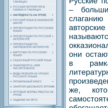
Русские п
ТАБЛИЦАХ
– больш
РУССКАЯ ЛИТЕРАТУРА В
СХЕМАХ И ТАБЛИЦАХ
НАГЛЯДНОСТЬ НА УРОКЕ
слаганию 
РУССКИЙ ЯЗЫК В НАЧАЛЬНОЙ
ШКОЛЕ
авторски
ПРЕЗЕНТАЦИИ ПО РУССКОМУ
ЯЗЫКУ
называютс
ПРЕЗЕНТАЦИИ ПО РУССКОЙ
ЛИТЕРАТУРЕ
окказион
ПРЕЗЕНТАЦИИ ПО
ЗАРУБЕЖНОЙ ЛИТЕРАТУРЕ
они остаю
КАРТОЧКИ ПО РУССКОМУ
ЯЗЫКУ
в рамка
СКАЗОЧНЫЙ РУССКИЙ ЯЗЫК
ЗНАКОМЬТЕСЬ: ИМЯ
ЧИСЛИТЕЛЬНОЕ
литератур
ВИДЫ РАЗБОРА НА УРОКАХ
РУССКОГО ЯЗЫКА
произвед
ПРОФИЛЬНЫЙ КЛАСС
ЗАНЯТИЯ ШКОЛЬНОГО КРУЖКА
же, кот
ИГРОВЫЕ ФОРМЫ РАБОТЫ НА
УРОКЕ
самостоя
ЗАДАНИЕ НА ЛЕТО
обогаща