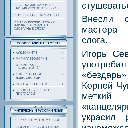
стушевать
ПЕСЕНКИ ДЛЯ ЗАУЧИВАЯ
ПРАВИЛ РУССКОГО ЯЗЫКА
ИНОЯЗЫЧНЫЕ ЧАСТИ СЛОВ
Внесли 
НЕПРАВИЛЬНЫЕ ПРАВИЛА,
ИЛИ КАК ЗАПОМИНАТЬ
мастера
СЛОВАРНЫЕ СЛОВА
слога.
СЛОВЕСНИКУ НА ЗАМЕТКУ
Игорь Се
АУДИОКНИГИ
МИР ФРАЗЕОЛОГИИ
употр
ОЛИМПИАДЫ ДЛЯ
ШКОЛЬНИКОВ
«бездарь
УВЛЕКАТЕЛЬНОЕ
ЯЗЫКОЗНАНИЕ
Корней Чу
РАБОТА С ТЕКСТОМ
ГЕРОИ ДО ВСТРЕЧИ С
метки
ПИСАТЕЛЕМ
«канцеляр
ИНТЕРЕСНЫЙ РУССКИЙ ЯЗЫК
украсил 
ВЕЛИКИЕ О РУССКОМ ЯЗЫКЕ
изнеможде
СЛОВАРИ РУССКОГО ЯЗЫКА