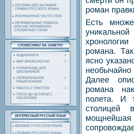
смерти он п
ПЕСЕНКИ ДЛЯ ЗАУЧИВАЯ
роман правк
ПРАВИЛ РУССКОГО ЯЗЫКА
ИНОЯЗЫЧНЫЕ ЧАСТИ СЛОВ
Есть множе
НЕПРАВИЛЬНЫЕ ПРАВИЛА,
ИЛИ КАК ЗАПОМИНАТЬ
уникальн
СЛОВАРНЫЕ СЛОВА
хронологи
СЛОВЕСНИКУ НА ЗАМЕТКУ
романа. Так
АУДИОКНИГИ
ясно указан
МИР ФРАЗЕОЛОГИИ
необычайн
ОЛИМПИАДЫ ДЛЯ
ШКОЛЬНИКОВ
Далее опи
УВЛЕКАТЕЛЬНОЕ
ЯЗЫКОЗНАНИЕ
романа нак
РАБОТА С ТЕКСТОМ
ГЕРОИ ДО ВСТРЕЧИ С
полета. И 
ПИСАТЕЛЕМ
столицей в
мощней
ИНТЕРЕСНЫЙ РУССКИЙ ЯЗЫК
сопровожд
ВЕЛИКИЕ О РУССКОМ ЯЗЫКЕ
СЛОВАРИ РУССКОГО ЯЗЫКА