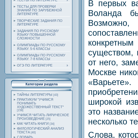
ТЕСТЫ ПО ЛИТЕРАТУРЕ
В первых в
ТЕСТЫ ДЛЯ ПРОВЕРКИ
Воланда б
ЗНАНИЙ ПО ЗАРУБЕЖНОЙ
ЛИТЕРАТУРЕ
Возможн
ТВОРЧЕСКИЕ ЗАДАНИЯ ПО
ЛИТЕРАТУРЕ
сопоставле
ЗАДАНИЯ ПО РУССКОМУ
ЯЗЫКУ ПОВЫШЕННОЙ
СЛОЖНОСТИ
конкретны
ОЛИМПИАДЫ ПО РУССКОМУ
ЯЗЫКУ. 5-6 КЛАССЫ
существом, 
ОЛИМПИАДЫ ПО РУССКОМУ
ЯЗЫКУ. 7-8 КЛАССЫ
от него, за
ОГЭ ПО ЛИТЕРАТУРЕ
Москве нико
«Варьет
Категории раздела
приобре
ТАЙНЫ ЛИТЕРАТУРЫ
[43]
широкой изв
ПРАКТИКУМ "УЧИМСЯ
ПОНИМАТЬ
ХУДОЖЕСТВЕННЫЙ ТЕКСТ"
это названи
[158]
УЧИМСЯ ЧИТАТЬ ЛИРИЧЕСКОЕ
ПРОИЗВЕДЕНИЕ
несколько те
[25]
КАК ЧИТАТЬ КНИГИ
[34]
ФИЛОЛОГИЧЕСКИЙ АНАЛИЗ
Слова, кото
ТЕКСТА
[40]
СЛОВАРЬ