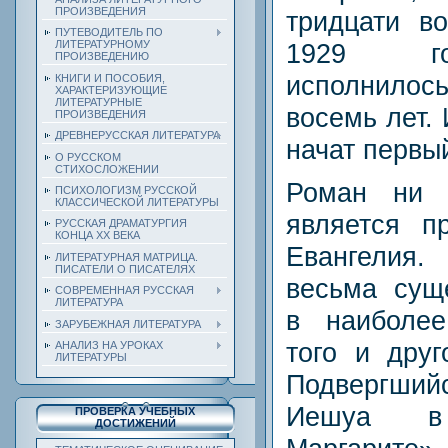
ПРОИЗВЕДЕНИЯ
тридцати в
ПУТЕВОДИТЕЛЬ ПО
1929 го
ЛИТЕРАТУРНОМУ
ПРОИЗВЕДЕНИЮ
исполнилось
КНИГИ И ПОСОБИЯ,
ХАРАКТЕРИЗУЮЩИЕ
ЛИТЕРАТУРНЫЕ
восемь лет. 
ПРОИЗВЕДЕНИЯ
ДРЕВНЕРУССКАЯ ЛИТЕРАТУРА
начат первы
О РУССКОМ
СТИХОСЛОЖЕНИИ
Роман ни 
ПСИХОЛОГИЗМ РУССКОЙ
КЛАССИЧЕСКОЙ ЛИТЕРАТУРЫ
является п
РУССКАЯ ДРАМАТУРГИЯ
КОНЦА ХХ ВЕКА
Евангелия.
ЛИТЕРАТУРНАЯ МАТРИЦА.
ПИСАТЕЛИ О ПИСАТЕЛЯХ
весьма сущ
СОВРЕМЕННАЯ РУССКАЯ
ЛИТЕРАТУРА
в наиболе
ЗАРУБЕЖНАЯ ЛИТЕРАТУРА
того и друг
АНАЛИЗ НА УРОКАХ
ЛИТЕРАТУРЫ
Подвергший
Иешуа в
ПРОВЕРКА УЧЕБНЫХ
ДОСТИЖЕНИЙ