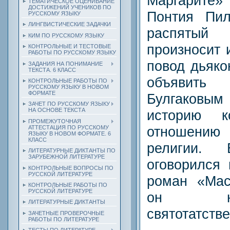
Маргарите
ТЕМАТИЧЕСКОЕ ОЦЕНИВАНИЕ
ДОСТИЖЕНИЙ УЧЕНИКОВ ПО
Понтия Пил
РУССКОМУ ЯЗЫКУ
ЛИНГВИСТИЧЕСКИЕ ЗАДАЧКИ
распятый
КИМ ПО РУССКОМУ ЯЗЫКУ
произносит 
КОНТРОЛЬНЫЕ И ТЕСТОВЫЕ
РАБОТЫ ПО РУССКОМУ ЯЗЫКУ
повод дьяко
ЗАДАНИЯ НА ПОНИМАНИЕ
ТЕКСТА. 6 КЛАСС
объявит
КОНТРОЛЬНЫЕ РАБОТЫ ПО
РУССКОМУ ЯЗЫКУ В НОВОМ
ФОРМАТЕ
Булгаковы
ЗАЧЕТ ПО РУССКОМУ ЯЗЫКУ
НА ОСНОВЕ ТЕКСТА
историю к
ПРОМЕЖУТОЧНАЯ
отношению
АТТЕСТАЦИЯ ПО РУССКОМУ
ЯЗЫКУ В НОВОМ ФОРМАТЕ. 6
КЛАСС
религии. 
ЛИТЕРАТУРНЫЕ ДИКТАНТЫ ПО
ЗАРУБЕЖНОЙ ЛИТЕРАТУРЕ
оговорился 
КОНТРОЛЬНЫЕ ВОПРОСЫ ПО
РУССКОЙ ЛИТЕРАТУРЕ
роман «Мас
КОНТРОЛЬНЫЕ РАБОТЫ ПО
РУССКОЙ ЛИТЕРАТУРЕ
он не
ЛИТЕРАТУРНЫЕ ДИКТАНТЫ
святотатств
ЗАЧЕТНЫЕ ПРОВЕРОЧНЫЕ
РАБОТЫ ПО ЛИТЕРАТУРЕ