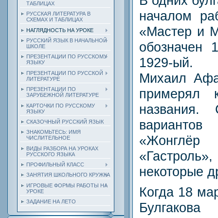
В одних бул
ТАБЛИЦАХ
началом ра
РУССКАЯ ЛИТЕРАТУРА В
СХЕМАХ И ТАБЛИЦАХ
«Мастер и М
НАГЛЯДНОСТЬ НА УРОКЕ
РУССКИЙ ЯЗЫК В НАЧАЛЬНОЙ
обозначен 1
ШКОЛЕ
ПРЕЗЕНТАЦИИ ПО РУССКОМУ
1929-ый.
ЯЗЫКУ
ПРЕЗЕНТАЦИИ ПО РУССКОЙ
Михаил Афа
ЛИТЕРАТУРЕ
примерял 
ПРЕЗЕНТАЦИИ ПО
ЗАРУБЕЖНОЙ ЛИТЕРАТУРЕ
названия.
КАРТОЧКИ ПО РУССКОМУ
ЯЗЫКУ
вариантов
СКАЗОЧНЫЙ РУССКИЙ ЯЗЫК
ЗНАКОМЬТЕСЬ: ИМЯ
«Жонглё
ЧИСЛИТЕЛЬНОЕ
ВИДЫ РАЗБОРА НА УРОКАХ
«Гастроль»
РУССКОГО ЯЗЫКА
ПРОФИЛЬНЫЙ КЛАСС
некоторые д
ЗАНЯТИЯ ШКОЛЬНОГО КРУЖКА
ИГРОВЫЕ ФОРМЫ РАБОТЫ НА
Когда 18 ма
УРОКЕ
ЗАДАНИЕ НА ЛЕТО
Булгакова