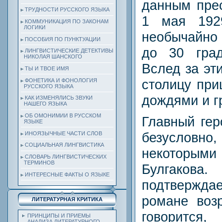
данным прес
ТРУДНОСТИ РУССКОГО ЯЗЫКА
1 мая 192
КОММУНИКАЦИЯ ПО ЗАКОНАМ
ЛОГИКИ
необычайно 
ПОСОБИЯ ПО ПУНКТУАЦИИ
до 30 гра
ЛИНГВИСТИЧЕСКИЕ ДЕТЕКТИВЫ
НИКОЛАЯ ШАНСКОГО
Вслед за эт
ТЫ И ТВОЕ ИМЯ
столицу при
ФОНЕТИКА И ФОНОЛОГИЯ
РУССКОГО ЯЗЫКА
дождями и г
КАК ИЗМЕНЯЛИСЬ ЗВУКИ
НАШЕГО ЯЗЫКА
ОБ ОМОНИМИИ В РУССКОМ
Главный гер
ЯЗЫКЕ
безусло
ИНОЯЗЫЧНЫЕ ЧАСТИ СЛОВ
СОЦИАЛЬНАЯ ЛИНГВИСТИКА
некоторым
СЛОВАРЬ ЛИНГВИСТИЧЕСКИХ
ТЕРМИНОВ
Булгакова
ИНТЕРЕСНЫЕ ФАКТЫ О ЯЗЫКЕ
подтвержда
романе воз
ЛИТЕРАТУРНАЯ КРИТИКА
говорится
ПРИНЦИПЫ И ПРИЕМЫ
АНАЛИЗА ЛИТЕРАТУРНОГО