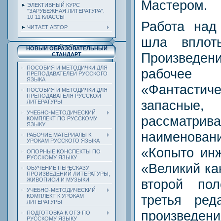
Мастером.
ЭЛЕКТИВНЫЙ КУРС
"ЗАРУБЕЖНАЯ ЛИТЕРАТУРА".
10-11 КЛАССЫ
Работа над
ЧИТАЕТ АВТОР
шла вплот
НОВЫЙ ОБРАЗОВАТЕЛЬНЫЙ
Произведен
СТАНДАРТ
ПОСОБИЯ И МЕТОДИЧКИ ДЛЯ
рабоче
ПРЕПОДАВАТЕЛЕЙ РУССКОГО
ЯЗЫКА
«Фантастич
ПОСОБИЯ И МЕТОДИЧКИ ДЛЯ
ПРЕПОДАВАТЕЛЯ РУССКОЙ
запасны
ЛИТЕРАТУРЫ
УЧЕБНО-МЕТОДИЧЕСКИЙ
рассматрива
КОМПЛЕКТ ПО РУССКОМУ
ЯЗЫКУ
наименовани
РАБОЧИЕ МАТЕРИАЛЫ К
УРОКАМ РУССКОГО ЯЗЫКА
«Копыто инж
ОПОРНЫЕ КОНСПЕКТЫ ПО
РУССКОМУ ЯЗЫКУ
«Великий ка
ОБУЧЕНИЕ ПЕРЕСКАЗУ
ПРОИЗВЕДЕНИЙ ЛИТЕРАТУРЫ,
ЖИВОПИСИ И МУЗЫКИ
второй по
УЧЕБНО-МЕТОДИЧЕСКИЙ
третья ред
КОМПЛЕКТ К УРОКАМ
ЛИТЕРАТУРЫ
произведени
ПОДГОТОВКА К ОГЭ ПО
РУССКОМУ ЯЗЫКУ