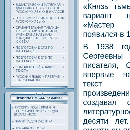
«Князь тьм
ДИДАКТИЧЕСКИЙ МАТЕРИАЛ
ДЛЯ ПОДГОТОВКИ К ОГЭ ПО
РУССКОМУ ЯЗЫКУ В 9 КЛАССЕ
вариант н
ГОТОВИМ УЧЕНИКОВ К ЕГЭ ПО
РУССКОМУ ЯЗЫКУ
«Мастер
СРАВНИТЕЛЬНАЯ ТАБЛИЦА
ТРЕБОВАНИЙ К ЗНАНИЯМ,
появился в 1
УМЕНИЯМ И НАВЫКАМ
УЧАЩИХСЯ ПО ЛИТЕРАТУРЕ
ХIХ ВЕКА
В 1938 го
ПОДГОТОВКА К ОГЭ ПО
ЛИТЕРАТУРЕ
Сергеевны 
ПОДГОТОВКА К ЕГЭ ПО
ЛИТЕРАТУРЕ
писателя, 
КОМПЛЕКСНЫЙ АНАЛИЗ
ТЕКСТА
впервые н
РУССКИЙ ЯЗЫК. К ПЯТЕРКЕ
ШАГ ЗА ШАГОМ
текст не
произвед
ПРАВИЛА РУССКОГО ЯЗЫКА
создавал 
РУССКИЙ ЯЗЫК: КРАТКИЙ
литератур
ТЕОРЕТИЧЕСКИЙ КУРС ДЛЯ
ШКОЛЬНИКОВ
десяти лет
ПАМЯТКА ДЛЯ УЧЕНИКА
ПРАВИЛА В СТИХАХ