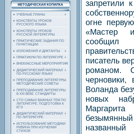
запретили к
МЕТОДИЧЕСКАЯ КОПИЛКА
собственно
УЧЕБНЫЕ ПЛАНЫ
огне перву
КОНСПЕКТЫ УРОКОВ
РУССКОГО ЯЗЫКА
«Мастер 
КОНСПЕКТЫ УРОКОВ
РУССКОЙ ЛИТЕРАТУРЫ
сообщ
ПРАКТИЧЕСКИЕ ЗАДАНИЯ ПО
ПУНКТУАЦИИ
правитель
ИЗЛОЖЕНИЯ И ДИКТАНТЫ
ПРАКТИКУМ ПО ЛИТЕРАТУРЕ
писатель ве
ВНЕКЛАССНЫЕ МЕРОПРИЯТИЯ
романом. 
ДИДАКТИЧЕСКИЙ МАТЕРИАЛ
ПО РУССКОМУ ЯЗЫКУ
черновики, 
ПРЕПОДАВАНИЕ ЛИТЕРАТУРЫ.
МЕТОДИЧЕСКИЕ СОВЕТЫ
Воланда без
ПРЕПОДАВАНИЕ ЛИТЕРАТУРЫ
В XXI ВЕКЕ. СТАНДАРТЫ
новых наб
СТО САМЫХ ВАЖНЫХ ТЕМ ПО
ЛИТЕРАТУРЕ. ПОДГОТОВКА К
Маргарита
ЕГЭ
ДИДАКТИЧЕСКИЙ МАТЕРИАЛ
безымянны
ПО ЛИТЕРАТУРЕ
ИСПОЛЬЗОВАНИЕ МЕТОДИКИ
названны
РИВИНА ПРИ ИЗУЧЕНИИ
СТИХОВ