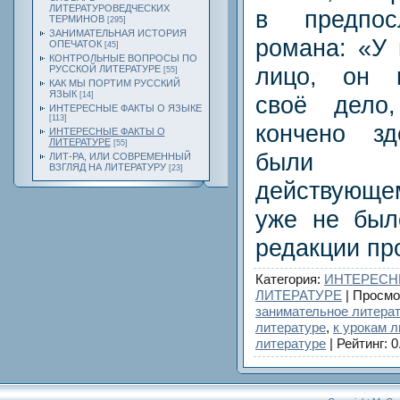
ЛИТЕРАТУРОВЕДЧЕСКИХ
в предпос
ТЕРМИНОВ
[295]
ЗАНИМАТЕЛЬНАЯ ИСТОРИЯ
романа: «У 
ОПЕЧАТОК
[45]
КОНТРОЛЬНЫЕ ВОПРОСЫ ПО
лицо, он 
РУССКОЙ ЛИТЕРАТУРЕ
[55]
КАК МЫ ПОРТИМ РУССКИЙ
ЯЗЫК
[14]
своё дело
ИНТЕРЕСНЫЕ ФАКТЫ О ЯЗЫКЕ
[113]
кончено з
ИНТЕРЕСНЫЕ ФАКТЫ О
ЛИТЕРАТУРЕ
[55]
были 
ЛИТ-РА, ИЛИ СОВРЕМЕННЫЙ
ВЗГЛЯД НА ЛИТЕРАТУРУ
[23]
действующе
уже не был
редакции пр
Категория
:
ИНТЕРЕСН
ЛИТЕРАТУРЕ
|
Просмо
занимательное литера
литературе
,
к урокам 
литературе
|
Рейтинг
:
0