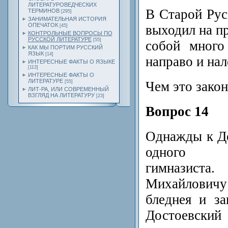
ЛИТЕРАТУРОВЕДЧЕСКИХ
В Старой Рус
ТЕРМИНОВ
[295]
ЗАНИМАТЕЛЬНАЯ ИСТОРИЯ
ОПЕЧАТОК
выходил на пр
[45]
КОНТРОЛЬНЫЕ ВОПРОСЫ ПО
РУССКОЙ ЛИТЕРАТУРЕ
[55]
собой много
КАК МЫ ПОРТИМ РУССКИЙ
ЯЗЫК
[14]
направо и нал
ИНТЕРЕСНЫЕ ФАКТЫ О ЯЗЫКЕ
[113]
ИНТЕРЕСНЫЕ ФАКТЫ О
ЛИТЕРАТУРЕ
Чем это зако
[55]
ЛИТ-РА, ИЛИ СОВРЕМЕННЫЙ
ВЗГЛЯД НА ЛИТЕРАТУРУ
[23]
Вопрос 14
Однажды к Д
одного пя
гимназиста
Михайловичу 
бледнея и за
Достоевск