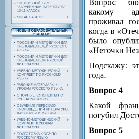
Вопрос бюр
ЭЛЕКТИВНЫЙ КУРС
"ЗАРУБЕЖНАЯ ЛИТЕРАТУРА".
какому ад
10-11 КЛАССЫ
ЧИТАЕТ АВТОР
проживал го
когда в «Оте
НОВЫЙ ОБРАЗОВАТЕЛЬНЫЙ
СТАНДАРТ
было опубли
ПОСОБИЯ И МЕТОДИЧКИ ДЛЯ
ПРЕПОДАВАТЕЛЕЙ РУССКОГО
«Неточки Нез
ЯЗЫКА
ПОСОБИЯ И МЕТОДИЧКИ ДЛЯ
ПРЕПОДАВАТЕЛЯ РУССКОЙ
Подскажу: э
ЛИТЕРАТУРЫ
УЧЕБНО-МЕТОДИЧЕСКИЙ
года.
КОМПЛЕКТ ПО РУССКОМУ
ЯЗЫКУ
РАБОЧИЕ МАТЕРИАЛЫ К
Вопрос 4
УРОКАМ РУССКОГО ЯЗЫКА
ОПОРНЫЕ КОНСПЕКТЫ ПО
РУССКОМУ ЯЗЫКУ
Какой фран
ОБУЧЕНИЕ ПЕРЕСКАЗУ
ПРОИЗВЕДЕНИЙ ЛИТЕРАТУРЫ,
погубил Дост
ЖИВОПИСИ И МУЗЫКИ
УЧЕБНО-МЕТОДИЧЕСКИЙ
КОМПЛЕКТ К УРОКАМ
ЛИТЕРАТУРЫ
Вопрос 5
ПОДГОТОВКА К ОГЭ ПО
РУССКОМУ ЯЗЫКУ