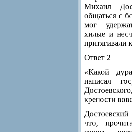
Михаил Дос
общаться с б
мог удержа
хилые и нес
притягивали к
Ответ 2
«Какой дур
написал го
Достоевског
крепости вовс
Достоевский
что, прочит
своем чер