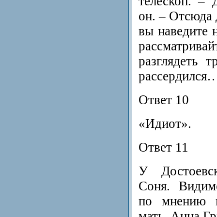
телескоп. – 
он. – Отсюда 
вы наведите 
рассматривай
разглядеть 
рассердился
Ответ 10
«Идиот».
Ответ 11
У Достоевс
Соня. Видим
по мнению ш
мать, Анна Гр