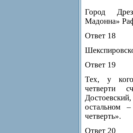
Город Дрез
Мадонна» Раф
Ответ 18
Шекспировско
Ответ 19
Тех, у ког
четверти с
Достоевски
остальном –
четверть».
Ответ 20