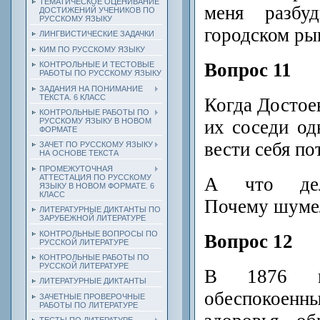
ТЕМАТИЧЕСКОЕ ОЦЕНИВАНИЕ
меня разбу
ДОСТИЖЕНИЙ УЧЕНИКОВ ПО
РУССКОМУ ЯЗЫКУ
городском р
ЛИНГВИСТИЧЕСКИЕ ЗАДАЧКИ
КИМ ПО РУССКОМУ ЯЗЫКУ
Вопрос 11
КОНТРОЛЬНЫЕ И ТЕСТОВЫЕ
РАБОТЫ ПО РУССКОМУ ЯЗЫКУ
ЗАДАНИЯ НА ПОНИМАНИЕ
ТЕКСТА. 6 КЛАСС
Когда Достое
КОНТРОЛЬНЫЕ РАБОТЫ ПО
их соседи о
РУССКОМУ ЯЗЫКУ В НОВОМ
ФОРМАТЕ
вести себя по
ЗАЧЕТ ПО РУССКОМУ ЯЗЫКУ
НА ОСНОВЕ ТЕКСТА
ПРОМЕЖУТОЧНАЯ
АТТЕСТАЦИЯ ПО РУССКОМУ
А что дел
ЯЗЫКУ В НОВОМ ФОРМАТЕ. 6
КЛАСС
Почему шуме
ЛИТЕРАТУРНЫЕ ДИКТАНТЫ ПО
ЗАРУБЕЖНОЙ ЛИТЕРАТУРЕ
КОНТРОЛЬНЫЕ ВОПРОСЫ ПО
Вопрос 12
РУССКОЙ ЛИТЕРАТУРЕ
КОНТРОЛЬНЫЕ РАБОТЫ ПО
РУССКОЙ ЛИТЕРАТУРЕ
В 1876 го
ЛИТЕРАТУРНЫЕ ДИКТАНТЫ
обеспокоенны
ЗАЧЕТНЫЕ ПРОВЕРОЧНЫЕ
РАБОТЫ ПО ЛИТЕРАТУРЕ