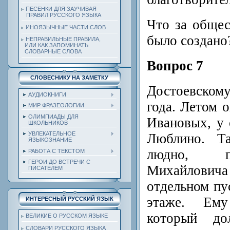
ПЕСЕНКИ ДЛЯ ЗАУЧИВАЯ
ПРАВИЛ РУССКОГО ЯЗЫКА
Что за общес
ИНОЯЗЫЧНЫЕ ЧАСТИ СЛОВ
было создано
НЕПРАВИЛЬНЫЕ ПРАВИЛА,
ИЛИ КАК ЗАПОМИНАТЬ
СЛОВАРНЫЕ СЛОВА
Вопрос 7
СЛОВЕСНИКУ НА ЗАМЕТКУ
Достоевско
АУДИОКНИГИ
года. Летом о
МИР ФРАЗЕОЛОГИИ
ОЛИМПИАДЫ ДЛЯ
Ивановых, у 
ШКОЛЬНИКОВ
УВЛЕКАТЕЛЬНОЕ
Люблино. 
ЯЗЫКОЗНАНИЕ
людно, п
РАБОТА С ТЕКСТОМ
ГЕРОИ ДО ВСТРЕЧИ С
Михайлов
ПИСАТЕЛЕМ
отдельном пу
этаже. Ему
ИНТЕРЕСНЫЙ РУССКИЙ ЯЗЫК
который д
ВЕЛИКИЕ О РУССКОМ ЯЗЫКЕ
СЛОВАРИ РУССКОГО ЯЗЫКА