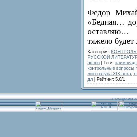
Федор Михай
«Бедная… до
оставляю… 
тяжело будет
Категория
:
КОНТРОЛЬ
РУССКОЙ ЛИТЕРАТУ
admin
|
Теги
:
олимпиадн
контрольные вопросы п
литература ХIХ века
,
т
дл
|
Рейтинг
:
5.0
/
1
Copyright MyCo