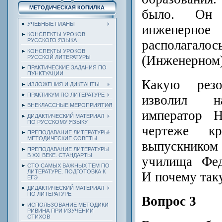
МЕТОДИЧЕСКАЯ КОПИЛКА
было. Он 
УЧЕБНЫЕ ПЛАНЫ
инженерное
КОНСПЕКТЫ УРОКОВ
РУССКОГО ЯЗЫКА
располагало
КОНСПЕКТЫ УРОКОВ
(Инженерном)
РУССКОЙ ЛИТЕРАТУРЫ
ПРАКТИЧЕСКИЕ ЗАДАНИЯ ПО
ПУНКТУАЦИИ
Какую рез
ИЗЛОЖЕНИЯ И ДИКТАНТЫ
ПРАКТИКУМ ПО ЛИТЕРАТУРЕ
изволил н
ВНЕКЛАССНЫЕ МЕРОПРИЯТИЯ
император 
ДИДАКТИЧЕСКИЙ МАТЕРИАЛ
ПО РУССКОМУ ЯЗЫКУ
чертеже кр
ПРЕПОДАВАНИЕ ЛИТЕРАТУРЫ.
МЕТОДИЧЕСКИЕ СОВЕТЫ
выпускник
ПРЕПОДАВАНИЕ ЛИТЕРАТУРЫ
В XXI ВЕКЕ. СТАНДАРТЫ
училища Фед
СТО САМЫХ ВАЖНЫХ ТЕМ ПО
ЛИТЕРАТУРЕ. ПОДГОТОВКА К
И почему та
ЕГЭ
ДИДАКТИЧЕСКИЙ МАТЕРИАЛ
ПО ЛИТЕРАТУРЕ
Вопрос 3
ИСПОЛЬЗОВАНИЕ МЕТОДИКИ
РИВИНА ПРИ ИЗУЧЕНИИ
СТИХОВ