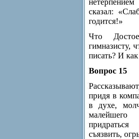
нетерпением
сказал: «Сла
годится!»
Что Достое
гимназисту, 
писать? И как
Вопрос 15
Рассказываю
придя в комп
в духе, мол
малейшего
придратьс
съязвить, огр