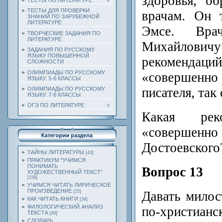
здоровья, о
ТЕСТЫ ПО ЛИТЕРАТУРЕ
ТЕСТЫ ДЛЯ ПРОВЕРКИ
врачам. Он 
ЗНАНИЙ ПО ЗАРУБЕЖНОЙ
ЛИТЕРАТУРЕ
Эмсе. Вра
ТВОРЧЕСКИЕ ЗАДАНИЯ ПО
ЛИТЕРАТУРЕ
Михайлов
ЗАДАНИЯ ПО РУССКОМУ
ЯЗЫКУ ПОВЫШЕННОЙ
рекоменда
СЛОЖНОСТИ
ОЛИМПИАДЫ ПО РУССКОМУ
«совершен
ЯЗЫКУ. 5-6 КЛАССЫ
писателя, так
ОЛИМПИАДЫ ПО РУССКОМУ
ЯЗЫКУ. 7-8 КЛАССЫ
ОГЭ ПО ЛИТЕРАТУРЕ
Какая рек
«совершен
Категории раздела
Достоевского
ТАЙНЫ ЛИТЕРАТУРЫ
[43]
ПРАКТИКУМ "УЧИМСЯ
ПОНИМАТЬ
Вопрос 13
ХУДОЖЕСТВЕННЫЙ ТЕКСТ"
[158]
УЧИМСЯ ЧИТАТЬ ЛИРИЧЕСКОЕ
ПРОИЗВЕДЕНИЕ
Давать милос
[25]
КАК ЧИТАТЬ КНИГИ
[34]
ФИЛОЛОГИЧЕСКИЙ АНАЛИЗ
по-христианс
ТЕКСТА
[40]
СЛОВАРЬ