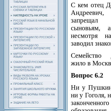
ТАБЛИЦАХ
С кем отец Д
РУССКАЯ ЛИТЕРАТУРА В
СХЕМАХ И ТАБЛИЦАХ
Андреевич
НАГЛЯДНОСТЬ НА УРОКЕ
запрещал 
РУССКИЙ ЯЗЫК В НАЧАЛЬНОЙ
ШКОЛЕ
сыновьям, 
ПРЕЗЕНТАЦИИ ПО РУССКОМУ
ЯЗЫКУ
несмотря на
ПРЕЗЕНТАЦИИ ПО РУССКОЙ
ЛИТЕРАТУРЕ
заводил знак
ПРЕЗЕНТАЦИИ ПО
ЗАРУБЕЖНОЙ ЛИТЕРАТУРЕ
Семейство 
КАРТОЧКИ ПО РУССКОМУ
ЯЗЫКУ
жило в Москв
СКАЗОЧНЫЙ РУССКИЙ ЯЗЫК
ЗНАКОМЬТЕСЬ: ИМЯ
ЧИСЛИТЕЛЬНОЕ
Вопрос 6.2
ВИДЫ РАЗБОРА НА УРОКАХ
РУССКОГО ЯЗЫКА
ПРОФИЛЬНЫЙ КЛАСС
Ни у Пушкин
ЗАНЯТИЯ ШКОЛЬНОГО КРУЖКА
ни у Гоголя, 
ИГРОВЫЕ ФОРМЫ РАБОТЫ НА
УРОКЕ
законче
ЗАДАНИЕ НА ЛЕТО
образования