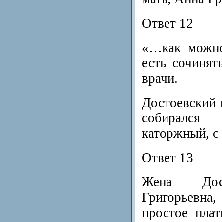
Ответ 12
«…как можно
есть сочинят
врачи.
Достоевский 
собиралс
каторжный, с 
Ответ 13
Жена Дост
Григорьевн
простое плат