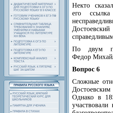
Некто сказа
ДИДАКТИЧЕСКИЙ МАТЕРИАЛ
ДЛЯ ПОДГОТОВКИ К ОГЭ ПО
РУССКОМУ ЯЗЫКУ В 9 КЛАССЕ
его ссылк
ГОТОВИМ УЧЕНИКОВ К ЕГЭ ПО
РУССКОМУ ЯЗЫКУ
несправе
СРАВНИТЕЛЬНАЯ ТАБЛИЦА
Достоевский 
ТРЕБОВАНИЙ К ЗНАНИЯМ,
УМЕНИЯМ И НАВЫКАМ
УЧАЩИХСЯ ПО ЛИТЕРАТУРЕ
справедливым
ХIХ ВЕКА
ПОДГОТОВКА К ОГЭ ПО
ЛИТЕРАТУРЕ
По двум пр
ПОДГОТОВКА К ЕГЭ ПО
ЛИТЕРАТУРЕ
Федор Михайл
КОМПЛЕКСНЫЙ АНАЛИЗ
ТЕКСТА
РУССКИЙ ЯЗЫК. К ПЯТЕРКЕ
Вопрос 6
ШАГ ЗА ШАГОМ
Сложные отн
ПРАВИЛА РУССКОГО ЯЗЫКА
Достоевск
РУССКИЙ ЯЗЫК: КРАТКИЙ
Однако в 18
ТЕОРЕТИЧЕСКИЙ КУРС ДЛЯ
ШКОЛЬНИКОВ
участвовали
ПАМЯТКА ДЛЯ УЧЕНИКА
благотворите
ПРАВИЛА В СТИХАХ