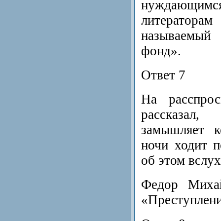
нуждающ
литератора
называемы
фонд».
Ответ 7
На расспро
рассказал,
замышляет к
ночи ходит п
об этом вслух
Федор Михай
«Преступлени