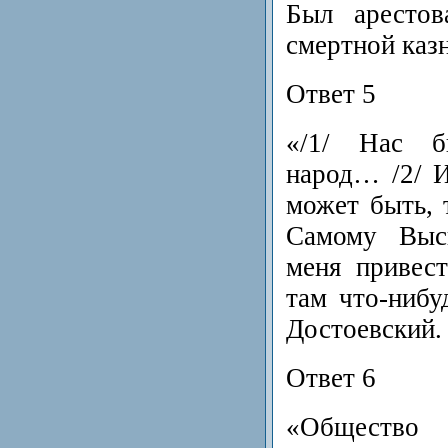
Был арестов
смертной каз
Ответ 5
«/1/ Нас б
народ… /2/ И
может быть, т
Самому Выс
меня привест
там что-нибу
Достоевский.
Ответ 6
«Обществ