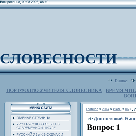
Воскресенье, 09.08.2026, 08:49
СЛОВЕСНОСТИ
Главная
ПОРТФОЛИО УЧИТЕЛЯ-СЛОВЕСНИКА
ВРЕМЯ ЧИТ
ВОП
МЕНЮ САЙТА
Главная
»
2014
»
Июль
»
06
» До
Достоевский. Био
ГЛАВНАЯ СТРАНИЦА
УРОК РУССКОГО ЯЗЫКА В
Вопрос 1
СОВРЕМЕННОЙ ШКОЛЕ
РУССКИЙ ЯЗЫК В СХЕМАХ И