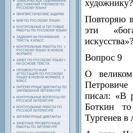
художнику?
ТЕМАТИЧЕСКОЕ ОЦЕНИВАНИЕ
ДОСТИЖЕНИЙ УЧЕНИКОВ ПО
РУССКОМУ ЯЗЫКУ
ЛИНГВИСТИЧЕСКИЕ ЗАДАЧКИ
Повторяю в
КИМ ПО РУССКОМУ ЯЗЫКУ
эти «бог
КОНТРОЛЬНЫЕ И ТЕСТОВЫЕ
РАБОТЫ ПО РУССКОМУ ЯЗЫКУ
ЗАДАНИЯ НА ПОНИМАНИЕ
искусства»
ТЕКСТА. 6 КЛАСС
КОНТРОЛЬНЫЕ РАБОТЫ ПО
РУССКОМУ ЯЗЫКУ В НОВОМ
Вопрос 9
ФОРМАТЕ
ЗАЧЕТ ПО РУССКОМУ ЯЗЫКУ
НА ОСНОВЕ ТЕКСТА
О великом
ПРОМЕЖУТОЧНАЯ
АТТЕСТАЦИЯ ПО РУССКОМУ
ЯЗЫКУ В НОВОМ ФОРМАТЕ. 6
КЛАСС
Петровиче
ЛИТЕРАТУРНЫЕ ДИКТАНТЫ ПО
ЗАРУБЕЖНОЙ ЛИТЕРАТУРЕ
писал: «В 
КОНТРОЛЬНЫЕ ВОПРОСЫ ПО
РУССКОЙ ЛИТЕРАТУРЕ
Боткин то
КОНТРОЛЬНЫЕ РАБОТЫ ПО
РУССКОЙ ЛИТЕРАТУРЕ
Тургенев в 
ЛИТЕРАТУРНЫЕ ДИКТАНТЫ
ЗАЧЕТНЫЕ ПРОВЕРОЧНЫЕ
РАБОТЫ ПО ЛИТЕРАТУРЕ