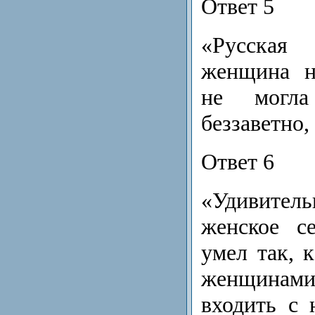
Ответ 5
«Русская 
женщина н
не могла
беззаветно,
Ответ 6
«Удивит
женское с
умел так, к
женщинам
входить с