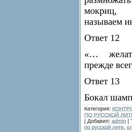
мокриц,
называем и
Ответ 12
«… жела
прежде все
Ответ 13
Бокал шамп
Категория
:
КОНТР
ПО РУССКОЙ ЛИТ
|
Добавил
:
admin
|
по русской лите
,
о