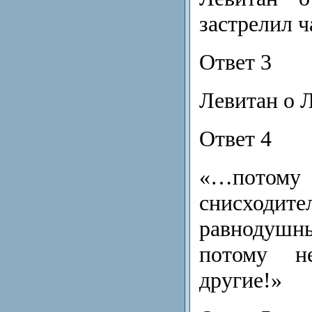
застрелил 
Ответ 3
Левитан о 
Ответ 4
«…пот
снисхо
равнодуш
потому н
другие!»