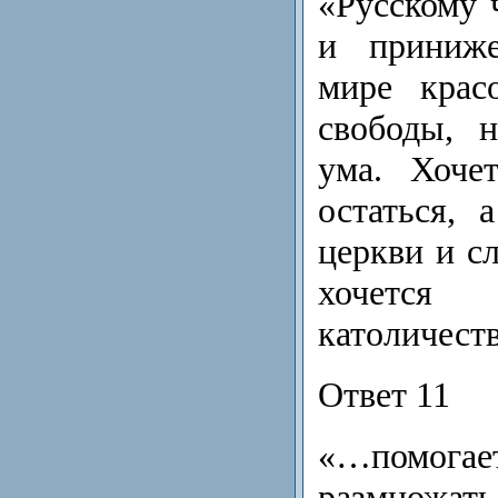
«Русскому 
и приниже
мире крас
свободы, 
ума. Хоче
остаться, 
церкви и с
хочет
католичеств
Ответ 11
«…помог
размножа