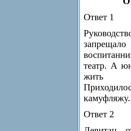
О
Ответ 1
Руковод
запре
воспитан
театр. А ю
жить б
Приходило
камуфляжу.
Ответ 2
Левитан о