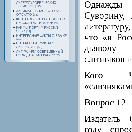
Однажды
ЛИТЕРАТУРОВЕДЧЕСКИХ
ТЕРМИНОВ
[295]
ЗАНИМАТЕЛЬНАЯ ИСТОРИЯ
Суворину,
ОПЕЧАТОК
[45]
КОНТРОЛЬНЫЕ ВОПРОСЫ ПО
литературу
РУССКОЙ ЛИТЕРАТУРЕ
[55]
КАК МЫ ПОРТИМ РУССКИЙ
ЯЗЫК
[14]
что «в Рос
ИНТЕРЕСНЫЕ ФАКТЫ О ЯЗЫКЕ
[113]
ИНТЕРЕСНЫЕ ФАКТЫ О
дьяволу
ЛИТЕРАТУРЕ
[55]
ЛИТ-РА, ИЛИ СОВРЕМЕННЫЙ
ВЗГЛЯД НА ЛИТЕРАТУРУ
слизняков 
[23]
Кого Ч
«слизнякам
Вопрос 12
Издатель 
году спро