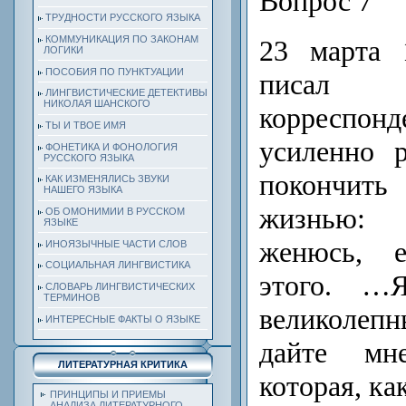
Вопрос 7
ТРУДНОСТИ РУССКОГО ЯЗЫКА
КОММУНИКАЦИЯ ПО ЗАКОНАМ
23 марта 
ЛОГИКИ
ПОСОБИЯ ПО ПУНКТУАЦИИ
писа
ЛИНГВИСТИЧЕСКИЕ ДЕТЕКТИВЫ
НИКОЛАЯ ШАНСКОГО
корреспон
ТЫ И ТВОЕ ИМЯ
усиленно 
ФОНЕТИКА И ФОНОЛОГИЯ
РУССКОГО ЯЗЫКА
покончить
КАК ИЗМЕНЯЛИСЬ ЗВУКИ
НАШЕГО ЯЗЫКА
жизнью:
ОБ ОМОНИМИИ В РУССКОМ
ЯЗЫКЕ
женюсь, 
ИНОЯЗЫЧНЫЕ ЧАСТИ СЛОВ
СОЦИАЛЬНАЯ ЛИНГВИСТИКА
этого. …
СЛОВАРЬ ЛИНГВИСТИЧЕСКИХ
ТЕРМИНОВ
великоле
ИНТЕРЕСНЫЕ ФАКТЫ О ЯЗЫКЕ
дайте мн
ЛИТЕРАТУРНАЯ КРИТИКА
которая, к
ПРИНЦИПЫ И ПРИЕМЫ
АНАЛИЗА ЛИТЕРАТУРНОГО