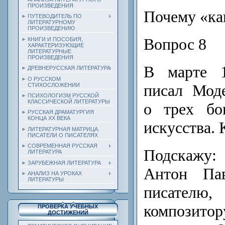
ПРОИЗВЕДЕНИЯ
Почему «ка
ПУТЕВОДИТЕЛЬ ПО
ЛИТЕРАТУРНОМУ
ПРОИЗВЕДЕНИЮ
Вопрос 8
КНИГИ И ПОСОБИЯ,
ХАРАКТЕРИЗУЮЩИЕ
ЛИТЕРАТУРНЫЕ
ПРОИЗВЕДЕНИЯ
В марте 1
ДРЕВНЕРУССКАЯ ЛИТЕРАТУРА
О РУССКОМ
писал Мод
СТИХОСЛОЖЕНИИ
ПСИХОЛОГИЗМ РУССКОЙ
КЛАССИЧЕСКОЙ ЛИТЕРАТУРЫ
о трех бо
РУССКАЯ ДРАМАТУРГИЯ
КОНЦА ХХ ВЕКА
искусства. 
ЛИТЕРАТУРНАЯ МАТРИЦА.
ПИСАТЕЛИ О ПИСАТЕЛЯХ
СОВРЕМЕННАЯ РУССКАЯ
Подскажу
ЛИТЕРАТУРА
ЗАРУБЕЖНАЯ ЛИТЕРАТУРА
Антон Пав
АНАЛИЗ НА УРОКАХ
ЛИТЕРАТУРЫ
писател
композито
ПРОВЕРКА УЧЕБНЫХ
ДОСТИЖЕНИЙ