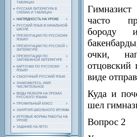
ТАБЛИЦАХ
Гимназис
РУССКАЯ ЛИТЕРАТУРА В
СХЕМАХ И ТАБЛИЦАХ
часто пр
НАГЛЯДНОСТЬ НА УРОКЕ
РУССКИЙ ЯЗЫК В НАЧАЛЬНОЙ
бороду и
ШКОЛЕ
ПРЕЗЕНТАЦИИ ПО РУССКОМУ
бакенбард
ЯЗЫКУ
ПРЕЗЕНТАЦИИ ПО РУССКОЙ
ЛИТЕРАТУРЕ
очки, на
ПРЕЗЕНТАЦИИ ПО
ЗАРУБЕЖНОЙ ЛИТЕРАТУРЕ
отцовский 
КАРТОЧКИ ПО РУССКОМУ
ЯЗЫКУ
виде отпра
СКАЗОЧНЫЙ РУССКИЙ ЯЗЫК
ЗНАКОМЬТЕСЬ: ИМЯ
ЧИСЛИТЕЛЬНОЕ
Куда и поч
ВИДЫ РАЗБОРА НА УРОКАХ
РУССКОГО ЯЗЫКА
шел гимназ
ПРОФИЛЬНЫЙ КЛАСС
ЗАНЯТИЯ ШКОЛЬНОГО КРУЖКА
ИГРОВЫЕ ФОРМЫ РАБОТЫ НА
Вопрос 2
УРОКЕ
ЗАДАНИЕ НА ЛЕТО