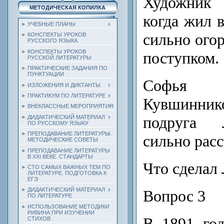
Художник 
МЕТОДИЧЕСКАЯ КОПИЛКА
когда жил 
УЧЕБНЫЕ ПЛАНЫ
сильно ого
КОНСПЕКТЫ УРОКОВ
РУССКОГО ЯЗЫКА
КОНСПЕКТЫ УРОКОВ
поступком.
РУССКОЙ ЛИТЕРАТУРЫ
ПРАКТИЧЕСКИЕ ЗАДАНИЯ ПО
ПУНКТУАЦИИ
Софья
ИЗЛОЖЕНИЯ И ДИКТАНТЫ
ПРАКТИКУМ ПО ЛИТЕРАТУРЕ
Кувшинни
ВНЕКЛАССНЫЕ МЕРОПРИЯТИЯ
подруга 
ДИДАКТИЧЕСКИЙ МАТЕРИАЛ
ПО РУССКОМУ ЯЗЫКУ
ПРЕПОДАВАНИЕ ЛИТЕРАТУРЫ.
сильно расс
МЕТОДИЧЕСКИЕ СОВЕТЫ
ПРЕПОДАВАНИЕ ЛИТЕРАТУРЫ
В XXI ВЕКЕ. СТАНДАРТЫ
Что сделал
СТО САМЫХ ВАЖНЫХ ТЕМ ПО
ЛИТЕРАТУРЕ. ПОДГОТОВКА К
ЕГЭ
ДИДАКТИЧЕСКИЙ МАТЕРИАЛ
Вопрос 3
ПО ЛИТЕРАТУРЕ
ИСПОЛЬЗОВАНИЕ МЕТОДИКИ
РИВИНА ПРИ ИЗУЧЕНИИ
В 1891 го
СТИХОВ