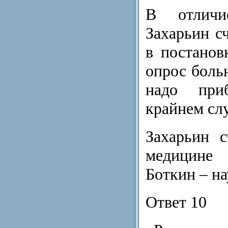
В отличи
Захарьин сч
в постанов
опрос больн
надо при
крайнем слу
Захарьин 
медицине
Боткин – на
Ответ 10