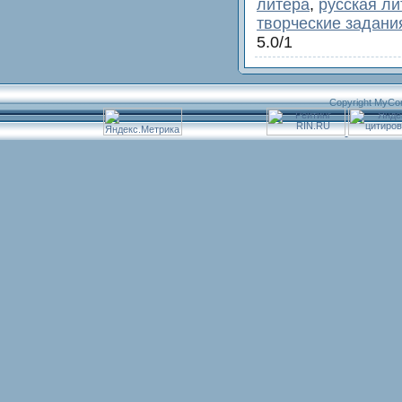
литера
,
русская ли
творческие задани
5.0
/
1
Copyright MyCo