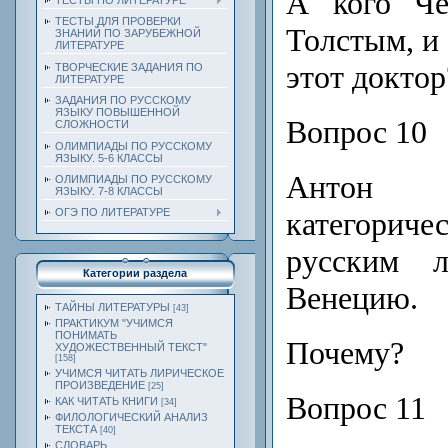
А кого Че
ТЕСТЫ ПО ЛИТЕРАТУРЕ
ТЕСТЫ ДЛЯ ПРОВЕРКИ
Толстым, и
ЗНАНИЙ ПО ЗАРУБЕЖНОЙ
ЛИТЕРАТУРЕ
этот доктор
ТВОРЧЕСКИЕ ЗАДАНИЯ ПО
ЛИТЕРАТУРЕ
ЗАДАНИЯ ПО РУССКОМУ
ЯЗЫКУ ПОВЫШЕННОЙ
Вопрос 10
СЛОЖНОСТИ
ОЛИМПИАДЫ ПО РУССКОМУ
ЯЗЫКУ. 5-6 КЛАССЫ
Антон
ОЛИМПИАДЫ ПО РУССКОМУ
ЯЗЫКУ. 7-8 КЛАССЫ
категориче
ОГЭ ПО ЛИТЕРАТУРЕ
русским 
Категории раздела
Венецию.
ТАЙНЫ ЛИТЕРАТУРЫ
[43]
ПРАКТИКУМ "УЧИМСЯ
ПОНИМАТЬ
Почему?
ХУДОЖЕСТВЕННЫЙ ТЕКСТ"
[158]
УЧИМСЯ ЧИТАТЬ ЛИРИЧЕСКОЕ
ПРОИЗВЕДЕНИЕ
[25]
Вопрос 11
КАК ЧИТАТЬ КНИГИ
[34]
ФИЛОЛОГИЧЕСКИЙ АНАЛИЗ
ТЕКСТА
[40]
СЛОВАРЬ