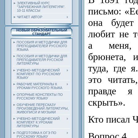
ЭЛЕКТИВНЫЙ КУРС
"ЗАРУБЕЖНАЯ ЛИТЕРАТУРА".
письмо: «Ее
10-11 КЛАССЫ
ЧИТАЕТ АВТОР
она будет
любит не т
НОВЫЙ ОБРАЗОВАТЕЛЬНЫЙ
СТАНДАРТ
а меня, 
ПОСОБИЯ И МЕТОДИЧКИ ДЛЯ
ПРЕПОДАВАТЕЛЕЙ РУССКОГО
ЯЗЫКА
брюнета, 
ПОСОБИЯ И МЕТОДИЧКИ ДЛЯ
ПРЕПОДАВАТЕЛЯ РУССКОЙ
ЛИТЕРАТУРЫ
туда, где я
УЧЕБНО-МЕТОДИЧЕСКИЙ
КОМПЛЕКТ ПО РУССКОМУ
это читат
ЯЗЫКУ
РАБОЧИЕ МАТЕРИАЛЫ К
правде я
УРОКАМ РУССКОГО ЯЗЫКА
ОПОРНЫЕ КОНСПЕКТЫ ПО
РУССКОМУ ЯЗЫКУ
скрыть».
ОБУЧЕНИЕ ПЕРЕСКАЗУ
ПРОИЗВЕДЕНИЙ ЛИТЕРАТУРЫ,
ЖИВОПИСИ И МУЗЫКИ
Кто писал Ч
УЧЕБНО-МЕТОДИЧЕСКИЙ
КОМПЛЕКТ К УРОКАМ
ЛИТЕРАТУРЫ
Вопрос 4
ПОДГОТОВКА К ОГЭ ПО
РУССКОМУ ЯЗЫКУ