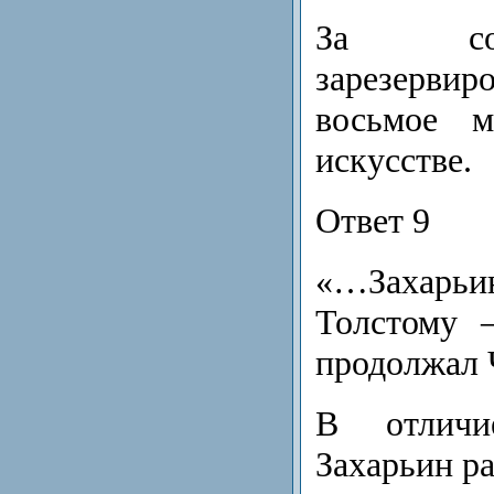
За со
зарезерви
восьмое м
искусстве.
Ответ 9
«…Захарь
Толстому 
продолжал 
В отличи
Захарьин ра