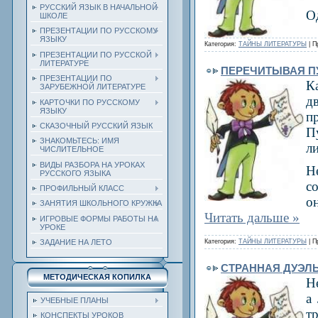
РУССКИЙ ЯЗЫК В НАЧАЛЬНОЙ
О
ШКОЛЕ
ПРЕЗЕНТАЦИИ ПО РУССКОМУ
ЯЗЫКУ
Категория:
ТАЙНЫ ЛИТЕРАТУРЫ
| П
ПРЕЗЕНТАЦИИ ПО РУССКОЙ
ЛИТЕРАТУРЕ
ПЕРЕЧИТЫВАЯ П
ПРЕЗЕНТАЦИИ ПО
К
ЗАРУБЕЖНОЙ ЛИТЕРАТУРЕ
д
КАРТОЧКИ ПО РУССКОМУ
ЯЗЫКУ
п
СКАЗОЧНЫЙ РУССКИЙ ЯЗЫК
П
ЗНАКОМЬТЕСЬ: ИМЯ
л
ЧИСЛИТЕЛЬНОЕ
ВИДЫ РАЗБОРА НА УРОКАХ
Н
РУССКОГО ЯЗЫКА
с
ПРОФИЛЬНЫЙ КЛАСС
о
ЗАНЯТИЯ ШКОЛЬНОГО КРУЖКА
Читать дальше »
ИГРОВЫЕ ФОРМЫ РАБОТЫ НА
УРОКЕ
Категория:
ТАЙНЫ ЛИТЕРАТУРЫ
| П
ЗАДАНИЕ НА ЛЕТО
СТРАННАЯ ДУЭЛ
МЕТОДИЧЕСКАЯ КОПИЛКА
Н
а
УЧЕБНЫЕ ПЛАНЫ
т
КОНСПЕКТЫ УРОКОВ