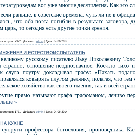
итературоведам вот уже многие десяти­летия. Как это с
если раньше, в советские времена, чуть ли не в офици­
алось, что оба поэта погибли в результате заговора, 
м царь, то сегодня есть дру­гие точки зрения.
росмотров: 2392 | Добавил:
admin
| Дата:
04.06.2014
 ИНЖЕНЕР И ЕСТЕСТВОИСПЫТАТЕЛЬ
 великому русскому писателю Льву Нико­лаевичу Толс
и странно, от­ношение неоднозначное. Кое-кто тихо 
ак слуга поутру докладывал гра­фу: «Пахать подан
тправ­лялся ковырять плугом делянку, полагая, что тем
сельское хозяйство как своего имения, так и всей стран
ругие прямо назы­вают графа графоманом, лениво пе
альше »
росмотров: 1751 | Добавил:
admin
| Дата:
04.06.2014
НА КУХНЕ
 супруги профессора богословия, пропо­ведника Ка