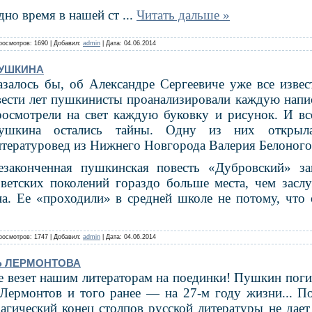
дно время в нашей ст
...
Читать дальше »
росмотров: 1690 | Добавил:
admin
| Дата:
04.06.2014
УШКИНА
азалось бы, об Александре Сергеевиче уже все извест
вести лет пушкинисты проанализировали каждую на­пи
росмотрели на свет каждую буковку и рисунок. И все-
ушкина остались тайны. Одну из них открыла
итературовед из Ни­жнего Новгорода Валерия Белоного
езаконченная пушкинская повесть «Дуб­ровский» за
оветских поко­лений гораздо больше места, чем заслу
на. Ее «проходили» в средней школе не потому, чт
росмотров: 1747 | Добавил:
admin
| Дата:
04.06.2014
Ь ЛЕРМОНТОВА
е везет нашим литераторам на поединки! Пушкин погиб
 Лермонтов и того ранее — на 27-м году жизни... По
рагический конец столпов рус­ской литературы не дае