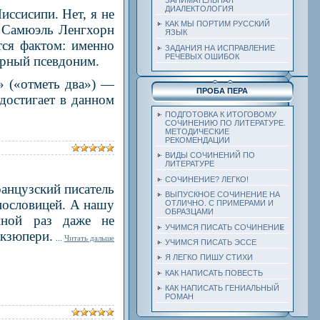
ДИАЛЕКТОЛОГИЯ
иссисипи. Нет, я не
КАК МЫ ПОРТИМ РУССКИЙ
, Самюэль Ленгхорн
ЯЗЫК
тся фактом: именно
ЗАДАНИЯ НА ИСПРАВЛЕНИЕ
РЕЧЕВЫХ ОШИБОК
р­ный псевдоним.
n» («отметь два») —
ПРОБА ПЕРА
до­стигает в данном
ПОДГОТОВКА К ИТОГОВОМУ
СОЧИНЕНИЮ ПО ЛИТЕРАТУРЕ.
МЕТОДИЧЕСКИЕ
РЕКОМЕНДАЦИИ
ВИДЫ СОЧИНЕНИЙ ПО
ЛИТЕРАТУРЕ
СОЧИНЕНИЕ? ЛЕГКО!
анцузский писатель
ВЫПУСКНОЕ СОЧИНЕНИЕ НА
посло­вицей. А нашу
ОТЛИЧНО. С ПРИМЕРАМИ И
ОБРАЗЦАМИ
ной раз да­же не
УЧИМСЯ ПИСАТЬ СОЧИНЕНИЕ
Экзюпери.
...
Читать дальше
УЧИМСЯ ПИСАТЬ ЭССЕ
Я ЛЕГКО ПИШУ СТИХИ
КАК НАПИСАТЬ ПОВЕСТЬ
КАК НАПИСАТЬ ГЕНИАЛЬНЫЙ
РОМАН