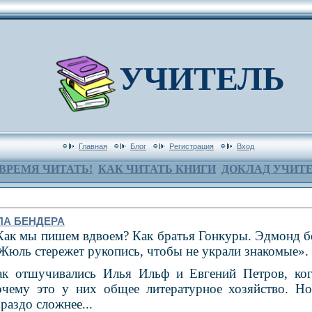
УЧИТЕЛЬ
Главная
Блог
Регистрация
Вход
ВРЕМЯ ЧИТАТЬ!
КАК ЧИТАТЬ КНИГИ
ДОКЛАД УЧИТ
ПА БЕНДЕРА
Как мы пишем вдвоем? Как братья Гонку­ры. Эдмонд бе
 Жюль сте­режет рукопись, чтобы не украли знакомые».
ак отшучивались Илья Ильф и Евгений Петров, ког
очему это у них общее литературное хозяйство. Но
раздо сложнее...