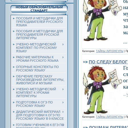
б
н
НОВЫЙ ОБРАЗОВАТЕЛЬНЫЙ
СТАНДАРТ
м
ПОСОБИЯ И МЕТОДИЧКИ ДЛЯ
ч
ПРЕПОДАВАТЕЛЕЙ РУССКОГО
з
ЯЗЫКА
м
ПОСОБИЯ И МЕТОДИЧКИ ДЛЯ
ПРЕПОДАВАТЕЛЯ РУССКОЙ
ЛИТЕРАТУРЫ
..
УЧЕБНО-МЕТОДИЧЕСКИЙ
КОМПЛЕКТ ПО РУССКОМУ
ЯЗЫКУ
Категория:
ТАЙНЫ ЛИТЕРАТУРЫ
| П
РАБОЧИЕ МАТЕРИАЛЫ К
УРОКАМ РУССКОГО ЯЗЫКА
ПО СЛЕДУ БЕЛОГ
Г
ОПОРНЫЕ КОНСПЕКТЫ ПО
РУССКОМУ ЯЗЫКУ
с
ОБУЧЕНИЕ ПЕРЕСКАЗУ
о
ПРОИЗВЕДЕНИЙ ЛИТЕРАТУРЫ,
ЖИВОПИСИ И МУЗЫКИ
к
УЧЕБНО-МЕТОДИЧЕСКИЙ
КОМПЛЕКТ К УРОКАМ
...
ЛИТЕРАТУРЫ
ПОДГОТОВКА К ОГЭ ПО
РУССКОМУ ЯЗЫКУ
ДИДАКТИЧЕСКИЙ МАТЕРИАЛ
ДЛЯ ПОДГОТОВКИ К ОГЭ ПО
Категория:
ТАЙНЫ ЛИТЕРАТУРЫ
| П
РУССКОМУ ЯЗЫКУ В 9 КЛАССЕ
ГОТОВИМ УЧЕНИКОВ К ЕГЭ ПО
ЛОЦМАН ЛИТЕРА