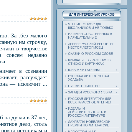
ДЛЯ ИНТЕРЕСНЫХ УРОКОВ
ЧТЕНИЕ. ОПРОС ДЛЯ
ШКОЛЬНИКОВ И НЕ ТОЛЬКО
ИЗ ИМЕН СОБСТВЕННЫХ В
но. За .без малого
НАРИЦАТЕЛЬНЫЕ
санную им строчку,
ДРЕВНЕРУССКИЙ РЕПОРТЕР
таки в твор­честве
НЕСТОР ЛЕТОПИСЕЦ
 совсем недавно
СКАЗКИ О РУССКОМ СЛОВЕ
КРЫЛАТЫЕ ВЫРАЖЕНИЯ В
ва.
СТИХАХ И КАРТИНКАХ
нимает в сознании
ЮНЫМ ЧИТАТЕЛЯМ
живает, рассуждает
РУССКАЯ ЛИТЕРАТУРНАЯ
УСАДЬБА
о она — исключит
...
ПУШКИН - НАШЕ ВСЕ
ЗАГАДКИ РУССКОГО ЯЗЫКА
РУССКАЯ ЛИТЕРАТУРА ДЛЯ
ВСЕХ. КЛАССНОЕ ЧТЕНИЕ!
ИДЕАЛЫ И
ДЕЙСТВИТЕЛЬНОСТЬ В
РУССКОЙ ЛИТЕРАТУРЕ
 на дуэли в 37 лет,
ЛАУРЕАТЫ НОБЕЛЕВСКОЙ
нятное дело, столь
ПРЕМИИ ПО ЛИТЕРАТУРЕ
т покоя историкам и
ИЛЛЮСТРАЦИИ К