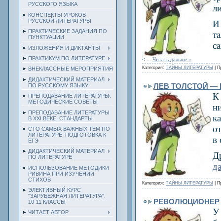
РУССКОГО ЯЗЫКА
л
КОНСПЕКТЫ УРОКОВ
РУССКОЙ ЛИТЕРАТУРЫ
И 
ПРАКТИЧЕСКИЕ ЗАДАНИЯ ПО
т
ПУНКТУАЦИИ
са
ИЗЛОЖЕНИЯ И ДИКТАНТЫ
ПРАКТИКУМ ПО ЛИТЕРАТУРЕ
<
...
Читать дальше »
Категория:
ТАЙНЫ ЛИТЕРАТУРЫ
| П
ВНЕКЛАССНЫЕ МЕРОПРИЯТИЯ
ДИДАКТИЧЕСКИЙ МАТЕРИАЛ
ЛЕВ ТОЛСТОЙ —
ПО РУССКОМУ ЯЗЫКУ
К
ПРЕПОДАВАНИЕ ЛИТЕРАТУРЫ.
МЕТОДИЧЕСКИЕ СОВЕТЫ
н
ПРЕПОДАВАНИЕ ЛИТЕРАТУРЫ
к
В XXI ВЕКЕ. СТАНДАРТЫ
о
СТО САМЫХ ВАЖНЫХ ТЕМ ПО
ЛИТЕРАТУРЕ. ПОДГОТОВКА К
в 
ЕГЭ
ДИДАКТИЧЕСКИЙ МАТЕРИАЛ
Д
ПО ЛИТЕРАТУРЕ
д
ИСПОЛЬЗОВАНИЕ МЕТОДИКИ
РИВИНА ПРИ ИЗУЧЕНИИ
СТИХОВ
Категория:
ТАЙНЫ ЛИТЕРАТУРЫ
| П
ЭЛЕКТИВНЫЙ КУРС
"ЗАРУБЕЖНАЯ ЛИТЕРАТУРА".
РЕВОЛЮЦИОНЕР 
10-11 КЛАССЫ
У
ЧИТАЕТ АВТОР