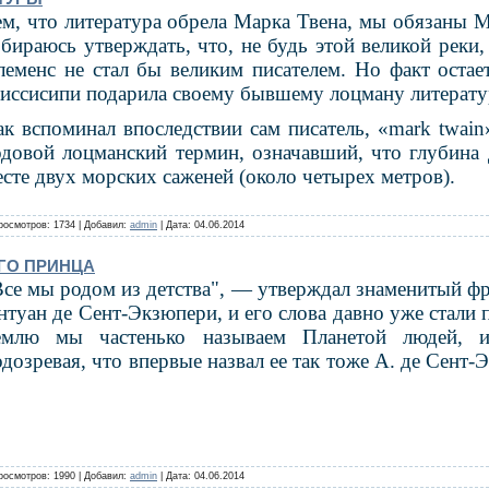
ем, что литература обрела Марка Твена, мы обязаны М
обираюсь утверждать, что, не будь этой великой реки
леменс не стал бы вели­ким писателем. Но факт остае
иссисипи по­дарила своему бывше­му лоцману литерату
ак вспоминал впос­ледствии сам писатель, «mark twai
одовой лоц­манский термин, озна­чавший, что глубина 
есте двух морских саженей (около четырех метров).
росмотров: 1734 | Добавил:
admin
| Дата:
04.06.2014
ГО ПРИНЦА
Все мы родом из детства", — утверждал знаменитый фр
нтуан
де
Сент
-Экзюпери, и его сло­ва давно уже стали 
емлю мы частенько называем Пла­нетой людей, и
дозревая, что впервые назвал ее так то­же А. де Сент-
росмотров: 1990 | Добавил:
admin
| Дата:
04.06.2014