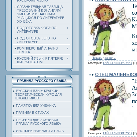
РУССКОМУ ЯЗЫКУ
Т
СРАВНИТЕЛЬНАЯ ТАБЛИЦА
ТРЕБОВАНИЙ К ЗНАНИЯМ,
с
УМЕНИЯМ И НАВЫКАМ
УЧАЩИХСЯ ПО ЛИТЕРАТУРЕ
К
ХIХ ВЕКА
М
ПОДГОТОВКА К ОГЭ ПО
ЛИТЕРАТУРЕ
К
ПОДГОТОВКА К ЕГЭ ПО
х
ЛИТЕРАТУРЕ
м
КОМПЛЕКСНЫЙ АНАЛИЗ
ТЕКСТА
...
Читать дальше »
РУССКИЙ ЯЗЫК. К ПЯТЕРКЕ
ШАГ ЗА ШАГОМ
Категория:
ТАЙНЫ ЛИТЕРАТУРЫ
| П
ОТЕЦ МАЛЕНЬКО
"
ПРАВИЛА РУССКОГО ЯЗЫКА
А
РУССКИЙ ЯЗЫК: КРАТКИЙ
З
ТЕОРЕТИЧЕСКИЙ КУРС ДЛЯ
ШКОЛЬНИКОВ
по
ПАМЯТКА ДЛЯ УЧЕНИКА
»
ПРАВИЛА В СТИХАХ
ПЕСЕНКИ ДЛЯ ЗАУЧИВАЯ
ПРАВИЛ РУССКОГО ЯЗЫКА
ИНОЯЗЫЧНЫЕ ЧАСТИ СЛОВ
Категория:
ТАЙНЫ ЛИТЕРАТУРЫ
| П