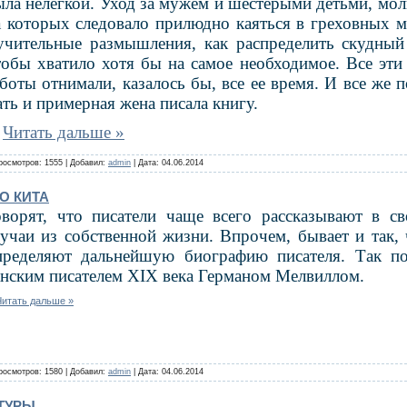
ыла нелегкой. Уход за мужем и шестерыми детьми, мол
а которых следовало прилюдно каяться в греховных м
у­чительные размышления, как распределить скудны
тобы хватило хо­тя бы на самое необходимое. Все эти
аботы отнимали, казалось бы, все ее время. И все же 
ать и примерная жена писала книгу.
.
Читать дальше »
росмотров: 1555 | Добавил:
admin
| Дата:
04.06.2014
О КИТА
оворят, что писатели чаще всего расска­зывают в с
лучаи из соб­ственной жизни. Впрочем, бывает и так,
пределяют дальнейшую био
графию писателя. Так п
анским писателем XIX века
Германом
Мелвиллом.
Читать дальше »
росмотров: 1580 | Добавил:
admin
| Дата:
04.06.2014
ТУРЫ