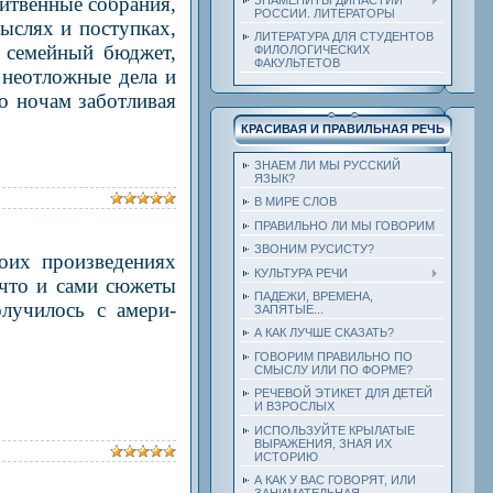
итвен­ные собрания,
РОССИИ. ЛИТЕРАТОРЫ
ыслях и поступках,
ЛИТЕРАТУРА ДЛЯ СТУДЕНТОВ
й семейный бюджет,
ФИЛОЛОГИЧЕСКИХ
ФАКУЛЬТЕТОВ
 неотлож­ные дела и
по ночам заботливая
КРАСИВАЯ И ПРАВИЛЬНАЯ РЕЧЬ
ЗНАЕМ ЛИ МЫ РУССКИЙ
ЯЗЫК?
В МИРЕ СЛОВ
ПРАВИЛЬНО ЛИ МЫ ГОВОРИМ
ЗВОНИМ РУСИСТУ?
воих произведениях
КУЛЬТУРА РЕЧИ
 что и сами сюжеты
ПАДЕЖИ, ВРЕМЕНА,
олучилось с амери­
ЗАПЯТЫЕ...
А КАК ЛУЧШЕ СКАЗАТЬ?
ГОВОРИМ ПРАВИЛЬНО ПО
СМЫСЛУ ИЛИ ПО ФОРМЕ?
РЕЧЕВОЙ ЭТИКЕТ ДЛЯ ДЕТЕЙ
И ВЗРОСЛЫХ
ИСПОЛЬЗУЙТЕ КРЫЛАТЫЕ
ВЫРАЖЕНИЯ, ЗНАЯ ИХ
ИСТОРИЮ
А КАК У ВАС ГОВОРЯТ, ИЛИ
ЗАНИМАТЕЛЬНАЯ