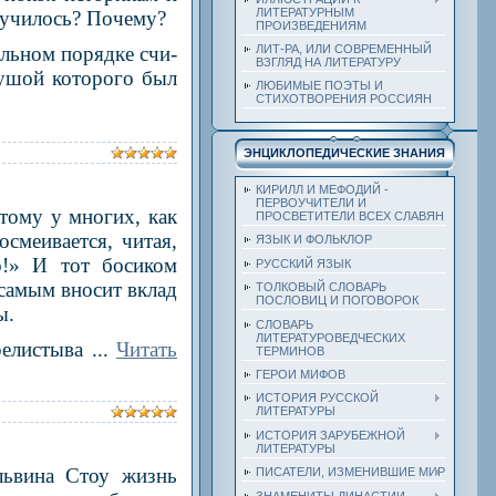
ЛИТЕРАТУРНЫМ
лу­чилось? Почему?
ПРОИЗВЕДЕНИЯМ
ЛИТ-РА, ИЛИ СОВРЕМЕННЫЙ
альном порядке счи­
ВЗГЛЯД НА ЛИТЕРАТУРУ
душой ко­торого был
ЛЮБИМЫЕ ПОЭТЫ И
СТИХОТВОРЕНИЯ РОССИЯН
ЭНЦИКЛОПЕДИЧЕСКИЕ ЗНАНИЯ
КИРИЛЛ И МЕФОДИЙ -
ПЕРВОУЧИТЕЛИ И
тому у многих, как
ПРОСВЕТИТЕЛИ ВСЕХ СЛАВЯН
посмеи
вается, читая,
ЯЗЫК И ФОЛЬКЛОР
о!» И тот босиком
РУССКИЙ ЯЗЫК
 самым вносит вклад
ТОЛКОВЫЙ СЛОВАРЬ
ПОСЛОВИЦ И ПОГОВОРОК
ы.
СЛОВАРЬ
ЛИТЕРАТУРОВЕДЧЕСКИХ
релистыва
...
Читать
ТЕРМИНОВ
ГЕРОИ МИФОВ
ИСТОРИЯ РУССКОЙ
ЛИТЕРАТУРЫ
ИСТОРИЯ ЗАРУБЕЖНОЙ
ЛИТЕРАТУРЫ
львина Стоу жизнь
ПИСАТЕЛИ, ИЗМЕНИВШИЕ МИР
ЗНАМЕНИТЫ ДИНАСТИИ