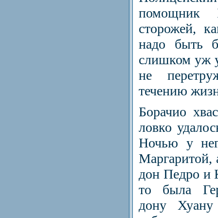
помощник Б
сторожей, к
надо быть б
слиш­ком уж у
не перетру
течению жизн
Борачио хвас
ловко удалос
Ночью у нег
Маргаритой, 
дон Педро и 
то была Гер
дону Хуану 