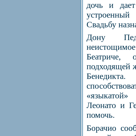
дочь и дает
устроенный 
Свадьбу назн
Дону Пе
неистощи
Беатриче,
подходящей ж
Бенедик
способств
«языкатой
Леонато и Г
помочь.
Борачио соо