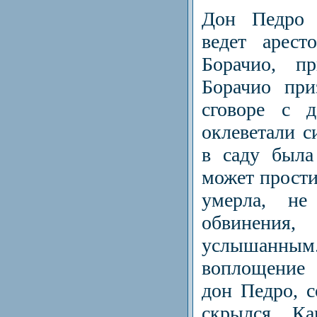
Дон Педро 
ведет арест
Борачио, пр
Борачио при
сговоре с 
оклеветали с
в саду была
может прости
умерла, не
обвинения,
услышан
воплощение 
дон Педро, с
скрылся. Ка