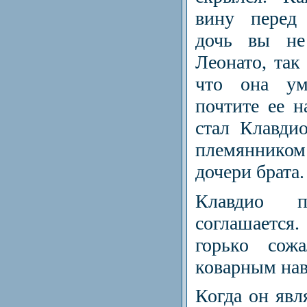
вину перед
дочь вы не 
Леонато, так
что она ум
почтите ее н
стал Клав­ди
племянник
дочери брата.
Клавдио 
соглашается
горько со­ж
коварным нав
Когда он явл