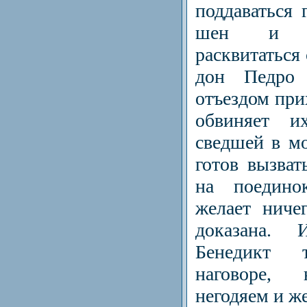
поддаваться 
шен и т
расквитаться
дон Педро
отъездом при
обвиняет и
сведшей в м
готов вызват
на поедин
желает ниче
доказана. 
Бенедикт 
наговоре, 
негодяем и же