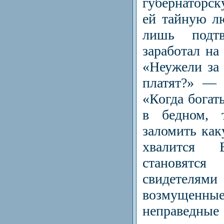
губернаторс
ей тайную л
лишь подт
заработал на
«Неужели за 
платят?» — 
«Когда богат
в бедном, 
заломить ка
хвалится 
становят
свидетелям
возмущен
неправедн