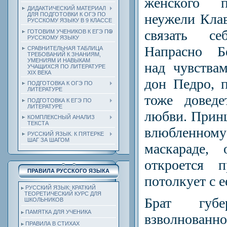
женского п
ДИДАКТИЧЕСКИЙ МАТЕРИАЛ
неужели Клав
ДЛЯ ПОДГОТОВКИ К ОГЭ ПО
РУССКОМУ ЯЗЫКУ В 9 КЛАССЕ
связать с
ГОТОВИМ УЧЕНИКОВ К ЕГЭ ПО
РУССКОМУ ЯЗЫКУ
Напрасно Бе
СРАВНИТЕЛЬНАЯ ТАБЛИЦА
ТРЕБОВАНИЙ К ЗНАНИЯМ,
УМЕНИЯМ И НАВЫКАМ
над чувства
УЧАЩИХСЯ ПО ЛИТЕРАТУРЕ
ХIХ ВЕКА
дон Педро, 
ПОДГОТОВКА К ОГЭ ПО
ЛИТЕРАТУРЕ
тоже доведе
ПОДГОТОВКА К ЕГЭ ПО
ЛИТЕРАТУРЕ
любви. Прин
КОМПЛЕКСНЫЙ АНАЛИЗ
ТЕКСТА
влюбленн
РУССКИЙ ЯЗЫК. К ПЯТЕРКЕ
ШАГ ЗА ШАГОМ
маскараде,
откроется п
ПРАВИЛА РУССКОГО ЯЗЫКА
потолкует с е
РУССКИЙ ЯЗЫК: КРАТКИЙ
ТЕОРЕТИЧЕСКИЙ КУРС ДЛЯ
Брат губе
ШКОЛЬНИКОВ
ПАМЯТКА ДЛЯ УЧЕНИКА
взволнованн
ПРАВИЛА В СТИХАХ