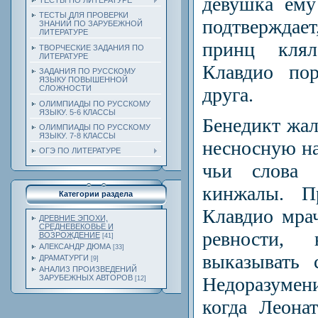
девушка ему
ТЕСТЫ ПО ЛИТЕРАТУРЕ
ТЕСТЫ ДЛЯ ПРОВЕРКИ
подтверждае
ЗНАНИЙ ПО ЗАРУБЕЖНОЙ
ЛИТЕРАТУРЕ
принц кля
ТВОРЧЕСКИЕ ЗАДАНИЯ ПО
ЛИТЕРАТУРЕ
Клавдио пор
ЗАДАНИЯ ПО РУССКОМУ
ЯЗЫКУ ПОВЫШЕННОЙ
друга.
СЛОЖНОСТИ
ОЛИМПИАДЫ ПО РУССКОМУ
ЯЗЫКУ. 5-6 КЛАССЫ
Бенедикт жал
ОЛИМПИАДЫ ПО РУССКОМУ
ЯЗЫКУ. 7-8 КЛАССЫ
несносную на
ОГЭ ПО ЛИТЕРАТУРЕ
чьи слова 
кинжалы. П
Категории раздела
Клав­дио мра
ДРЕВНИЕ ЭПОХИ,
СРЕДНЕВЕКОВЬЕ И
ревности,
ВОЗРОЖДЕНИЕ
[41]
АЛЕКСАНДР ДЮМА
[33]
выказывать 
ДРАМАТУРГИ
[9]
АНАЛИЗ ПРОИЗВЕДЕНИЙ
Недоразуме
ЗАРУБЕЖНЫХ АВТОРОВ
[12]
когда Леона