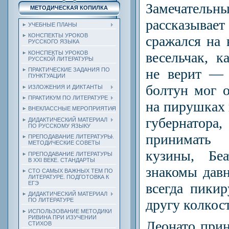
Замечательн
МЕТОДИЧЕСКАЯ КОПИЛКА
рассказывае
УЧЕБНЫЕ ПЛАНЫ
КОНСПЕКТЫ УРОКОВ
сражался на 
РУССКОГО ЯЗЫКА
весельчак, к
КОНСПЕКТЫ УРОКОВ
РУССКОЙ ЛИТЕРАТУРЫ
не верит — 
ПРАКТИЧЕСКИЕ ЗАДАНИЯ ПО
ПУНКТУАЦИИ
болтун мог о
ИЗЛОЖЕНИЯ И ДИКТАНТЫ
ПРАКТИКУМ ПО ЛИТЕРАТУРЕ
на пирушках и
ВНЕКЛАССНЫЕ МЕРОПРИЯТИЯ
губернатора
ДИДАКТИЧЕСКИЙ МАТЕРИАЛ
ПО РУССКОМУ ЯЗЫКУ
принимать 
ПРЕПОДАВАНИЕ ЛИТЕРАТУРЫ.
МЕТОДИЧЕСКИЕ СОВЕТЫ
кузины, Бе
ПРЕПОДАВАНИЕ ЛИТЕРАТУРЫ
В XXI ВЕКЕ. СТАНДАРТЫ
знакомы давн
СТО САМЫХ ВАЖНЫХ ТЕМ ПО
ЛИТЕРАТУРЕ. ПОДГОТОВКА К
ЕГЭ
всегда пикир
ДИДАКТИЧЕСКИЙ МАТЕРИАЛ
другу колкос
ПО ЛИТЕРАТУРЕ
ИСПОЛЬЗОВАНИЕ МЕТОДИКИ
РИВИНА ПРИ ИЗУЧЕНИИ
Леонато прин
СТИХОВ