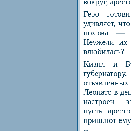
вокруг, арес
Геро готови
удивляет, что
по­хожа — 
Неужели их 
влюбилась?
Кизил и Бу
губернатору
отъ­явленн
Леонато в де
настроен з
пусть арест
пришлют ему