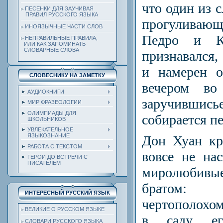
что один из 
ПЕСЕНКИ ДЛЯ ЗАУЧИВАЯ
ПРАВИЛ РУССКОГО ЯЗЫКА
прогуливающ
ИНОЯЗЫЧНЫЕ ЧАСТИ СЛОВ
Педро и К
НЕПРАВИЛЬНЫЕ ПРАВИЛА,
ИЛИ КАК ЗАПОМИНАТЬ
СЛОВАРНЫЕ СЛОВА
признавался,
и намерен о
СЛОВЕСНИКУ НА ЗАМЕТКУ
вечером во
АУДИОКНИГИ
заручивши
МИР ФРАЗЕОЛОГИИ
ОЛИМПИАДЫ ДЛЯ
собирается пе
ШКОЛЬНИКОВ
УВЛЕКАТЕЛЬНОЕ
ЯЗЫКОЗНАНИЕ
Дон Хуан кр
РАБОТА С ТЕКСТОМ
вовсе не на
ГЕРОИ ДО ВСТРЕЧИ С
ПИСАТЕЛЕМ
миролюбив
братом:
ИНТЕРЕСНЫЙ РУССКИЙ ЯЗЫК
чертополохом 
ВЕЛИКИЕ О РУССКОМ ЯЗЫКЕ
в саду ег
СЛОВАРИ РУССКОГО ЯЗЫКА