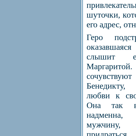
привлекатель
шуточки, кот
его адрес, от
Геро подст
оказавшаяся
слы­шит 
Маргаритой.
сочувству
Бенедикту
любви к сво
Она так в
надменна, 
мужчину,
придраться