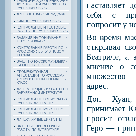
ТЕМАТИЧЕСКОЕ ОЦЕНИВАНИЕ
наставляет д
ДОСТИЖЕНИЙ УЧЕНИКОВ ПО
РУССКОМУ ЯЗЫКУ
себя с пр
ЛИНГВИСТИЧЕСКИЕ ЗАДАЧКИ
КИМ ПО РУССКОМУ ЯЗЫКУ
попросит у не
КОНТРОЛЬНЫЕ И ТЕСТОВЫЕ
РАБОТЫ ПО РУССКОМУ ЯЗЫКУ
Во время мас
ЗАДАНИЯ НА ПОНИМАНИЕ
ТЕКСТА. 6 КЛАСС
открывая сво
КОНТРОЛЬНЫЕ РАБОТЫ ПО
РУССКОМУ ЯЗЫКУ В НОВОМ
Беатриче, а 
ФОРМАТЕ
ЗАЧЕТ ПО РУССКОМУ ЯЗЫКУ
мнение о с
НА ОСНОВЕ ТЕКСТА
ПРОМЕЖУТОЧНАЯ
мно­жество
АТТЕСТАЦИЯ ПО РУССКОМУ
ЯЗЫКУ В НОВОМ ФОРМАТЕ. 6
КЛАСС
адрес.
ЛИТЕРАТУРНЫЕ ДИКТАНТЫ ПО
ЗАРУБЕЖНОЙ ЛИТЕРАТУРЕ
Дон Хуан,
КОНТРОЛЬНЫЕ ВОПРОСЫ ПО
РУССКОЙ ЛИТЕРАТУРЕ
принимает Кл
КОНТРОЛЬНЫЕ РАБОТЫ ПО
РУССКОЙ ЛИТЕРАТУРЕ
просит отвл
ЛИТЕРАТУРНЫЕ ДИКТАНТЫ
Геро — принц
ЗАЧЕТНЫЕ ПРОВЕРОЧНЫЕ
РАБОТЫ ПО ЛИТЕРАТУРЕ