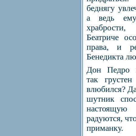
беднягу увлеч
а ведь ем
храбрости
Беатриче ос
права, и ре
Бенедикта лю
Дон Педро н
так грустен
влюбился? Да
шутник спос
настоящу
радуются, чт
приманку.