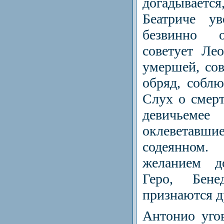
догадываетс
Беатриче ув
безвинно 
советует Ле
умершей, со
обряд, соблю
Слух о смер
девичьем
оклеветав
содеянном
желанием до
Геро, Бен
признаются д
Антонио уго