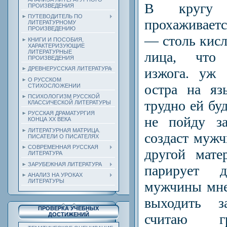
В кругу 
ПРОИЗВЕДЕНИЯ
ПУТЕВОДИТЕЛЬ ПО
прохаживаетс
ЛИТЕРАТУРНОМУ
ПРОИЗВЕДЕНИЮ
— столь кисл
КНИГИ И ПОСОБИЯ,
ХАРАКТЕРИЗУЮЩИЕ
ЛИТЕРАТУРНЫЕ
лица, что
ПРОИЗВЕДЕНИЯ
изжога. уж 
ДРЕВНЕРУССКАЯ ЛИТЕРАТУРА
О РУССКОМ
остра на яз
СТИХОСЛОЖЕНИИ
ПСИХОЛОГИЗМ РУССКОЙ
трудно ей бу
КЛАССИЧЕСКОЙ ЛИТЕРАТУРЫ
РУССКАЯ ДРАМАТУРГИЯ
не пойду з
КОНЦА ХХ ВЕКА
ЛИТЕРАТУРНАЯ МАТРИЦА.
создаст мужч
ПИСАТЕЛИ О ПИСАТЕЛЯХ
СОВРЕМЕННАЯ РУССКАЯ
другой мате
ЛИТЕРАТУРА
ЗАРУБЕЖНАЯ ЛИТЕРАТУРА
парирует 
АНАЛИЗ НА УРОКАХ
ЛИТЕРАТУРЫ
мужчины мне
выходить з
ПРОВЕРКА УЧЕБНЫХ
считаю гр
ДОСТИЖЕНИЙ