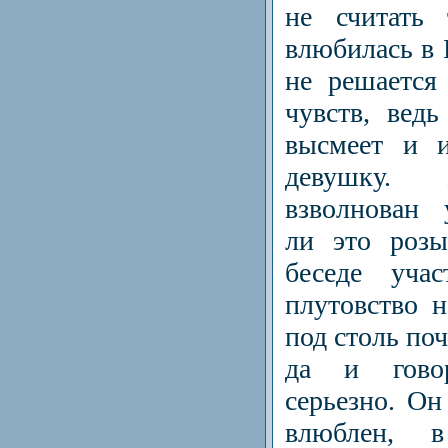
не считать
влюбилась в 
не решается
чувств, ведь
высмеет и и
девушку. 
взволнован
ли это розы
беседе учас
плутовство 
под столь по
да и гово
серьезно. Он
влюблен, 