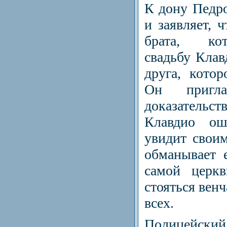
К дону Педр
и заявляет, 
брата, ко
свадьбу Клав
друга, котор
Он пригл
доказательс
Клавдио ош
увидит своим
обманывает е
самой церкв
стояться венч
всех.
Полицейский 