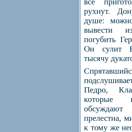
все при­гот
рухнут. До
душе: можно
вывести и
погубить Ге
Он сулит Б
тысячу дукат
Спрятавшийся
подслушива
Педро, Кл
которые н
обсуждаю
прелестна, м
к тому же не