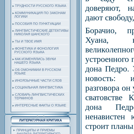
доверяют, н
ТРУДНОСТИ РУССКОГО ЯЗЫКА
КОММУНИКАЦИЯ ПО ЗАКОНАМ
дают свободу,
ЛОГИКИ
ПОСОБИЯ ПО ПУНКТУАЦИИ
Борачио, п
ЛИНГВИСТИЧЕСКИЕ ДЕТЕКТИВЫ
НИКОЛАЯ ШАНСКОГО
Хуана, в
ТЫ И ТВОЕ ИМЯ
великоле
ФОНЕТИКА И ФОНОЛОГИЯ
РУССКОГО ЯЗЫКА
устроенного 
КАК ИЗМЕНЯЛИСЬ ЗВУКИ
НАШЕГО ЯЗЫКА
дона Педро. 
ОБ ОМОНИМИИ В РУССКОМ
ЯЗЫКЕ
новость: 
ИНОЯЗЫЧНЫЕ ЧАСТИ СЛОВ
разговора он
СОЦИАЛЬНАЯ ЛИНГВИСТИКА
СЛОВАРЬ ЛИНГВИСТИЧЕСКИХ
сватовстве 
ТЕРМИНОВ
дона Пед
ИНТЕРЕСНЫЕ ФАКТЫ О ЯЗЫКЕ
ненавистен 
ЛИТЕРАТУРНАЯ КРИТИКА
строит планы,
ПРИНЦИПЫ И ПРИЕМЫ
АНАЛИЗА ЛИТЕРАТУРНОГО