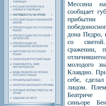
Мессина н
ТАБЛИЦАХ
РУССКАЯ ЛИТЕРАТУРА В
сообщает гу
СХЕМАХ И ТАБЛИЦАХ
НАГЛЯДНОСТЬ НА УРОКЕ
прибытии
РУССКИЙ ЯЗЫК В НАЧАЛЬНОЙ
ШКОЛЕ
победоносног
ПРЕЗЕНТАЦИИ ПО РУССКОМУ
ЯЗЫКУ
дона Педро, 
ПРЕЗЕНТАЦИИ ПО РУССКОЙ
ЛИТЕРАТУРЕ
со свитой
ПРЕЗЕНТАЦИИ ПО
ЗАРУБЕЖНОЙ ЛИТЕРАТУРЕ
сражении, п
КАРТОЧКИ ПО РУССКОМУ
ЯЗЫКУ
отличивше
СКАЗОЧНЫЙ РУССКИЙ ЯЗЫК
молодого зн
ЗНАКОМЬТЕСЬ: ИМЯ
ЧИСЛИТЕЛЬНОЕ
Клавдио. Пр
ВИДЫ РАЗБОРА НА УРОКАХ
РУССКОГО ЯЗЫКА
себе, сдела
ПРОФИЛЬНЫЙ КЛАСС
лицом. Плем
ЗАНЯТИЯ ШКОЛЬНОГО КРУЖКА
ИГРОВЫЕ ФОРМЫ РАБОТЫ НА
Бе­атриче
УРОКЕ
ЗАДАНИЕ НА ЛЕТО
синьоре Бе