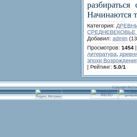
разбираться 
Начинаются 
Категория
:
ДРЕВН
СРЕДНЕВЕКОВЬЕ
Добавил
:
admin
(13
Просмотров
:
1454
литература
,
древн
эпохи Возрождени
|
Рейтинг
:
5.0
/
1
Copyright MyCo