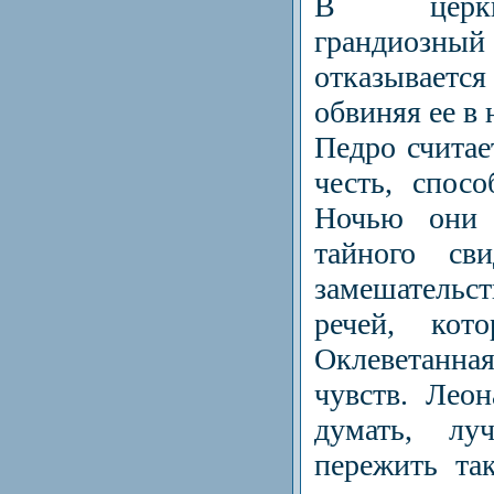
В церкв
грандиозный
отказываетс
обвиняя ее в
Педро считае
честь, спосо
Ночью они 
тайного с
замешатель
речей, кот
Оклеветанн
чувств. Лео­
думать, лу
пережить та