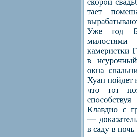
скорой свадь
тает помеш
вырабатыва
Уже год Бо
милостя
камеристки Г
в неурочный
окна спальн
Хуан пойдет к
что тот по
способству
Клавдио с г
— дока­зател
в саду в ночь