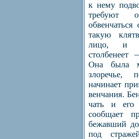
к нему подв
требуют 
обвенчаться 
такую кля­т
лицо, и м
столбенеет 
Она была м
злоречье, 
начинает при
венчания. Бе
чать и его 
сообщает пр
бежавший до
под страж