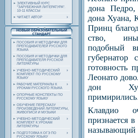
ЭЛЕКТИВНЫЙ КУРС
дона Педро,
"ЗАРУБЕЖНАЯ ЛИТЕРАТУРА".
10-11 КЛАССЫ
дона Хуана, 
ЧИТАЕТ АВТОР
Принц благод
НОВЫЙ ОБРАЗОВАТЕЛЬНЫЙ
СТАНДАРТ
ство, ины
ПОСОБИЯ И МЕТОДИЧКИ ДЛЯ
подобный в
ПРЕПОДАВАТЕЛЕЙ РУССКОГО
ЯЗЫКА
губернатор 
ПОСОБИЯ И МЕТОДИЧКИ ДЛЯ
ПРЕПОДАВАТЕЛЯ РУССКОЙ
ЛИТЕРАТУРЫ
готовность п
УЧЕБНО-МЕТОДИЧЕСКИЙ
КОМПЛЕКТ ПО РУССКОМУ
Леонато дово
ЯЗЫКУ
РАБОЧИЕ МАТЕРИАЛЫ К
дон Хуа
УРОКАМ РУССКОГО ЯЗЫКА
примирились
ОПОРНЫЕ КОНСПЕКТЫ ПО
РУССКОМУ ЯЗЫКУ
ОБУЧЕНИЕ ПЕРЕСКАЗУ
Клавдио о
ПРОИЗВЕДЕНИЙ ЛИТЕРАТУРЫ,
ЖИВОПИСИ И МУЗЫКИ
признается в 
УЧЕБНО-МЕТОДИЧЕСКИЙ
КОМПЛЕКТ К УРОКАМ
ЛИТЕРАТУРЫ
назы­вающ
ПОДГОТОВКА К ОГЭ ПО
РУССКОМУ ЯЗЫКУ