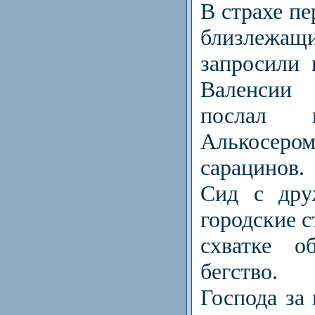
В страхе п
близлеж
запросили
Валенсии
послал
Алькосер
сарацинов.
Сид с дру
городские с
схватке о
бегство.
Господа за 