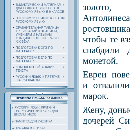
золото,
ДИДАКТИЧЕСКИЙ МАТЕРИАЛ
ДЛЯ ПОДГОТОВКИ К ОГЭ ПО
РУССКОМУ ЯЗЫКУ В 9 КЛАССЕ
Антолинес
ГОТОВИМ УЧЕНИКОВ К ЕГЭ ПО
РУССКОМУ ЯЗЫКУ
ростовщика
СРАВНИТЕЛЬНАЯ ТАБЛИЦА
ТРЕБОВАНИЙ К ЗНАНИЯМ,
УМЕНИЯМ И НАВЫКАМ
чтобы те вз
УЧАЩИХСЯ ПО ЛИТЕРАТУРЕ
ХIХ ВЕКА
снабдили 
ПОДГОТОВКА К ОГЭ ПО
ЛИТЕРАТУРЕ
монетой.
ПОДГОТОВКА К ЕГЭ ПО
ЛИТЕРАТУРЕ
КОМПЛЕКСНЫЙ АНАЛИЗ
ТЕКСТА
Евреи пов
РУССКИЙ ЯЗЫК. К ПЯТЕРКЕ
ШАГ ЗА ШАГОМ
и отвалил
марок.
ПРАВИЛА РУССКОГО ЯЗЫКА
Жену, донь
РУССКИЙ ЯЗЫК: КРАТКИЙ
ТЕОРЕТИЧЕСКИЙ КУРС ДЛЯ
ШКОЛЬНИКОВ
дочерей Си
ПАМЯТКА ДЛЯ УЧЕНИКА
ПРАВИЛА В СТИХАХ