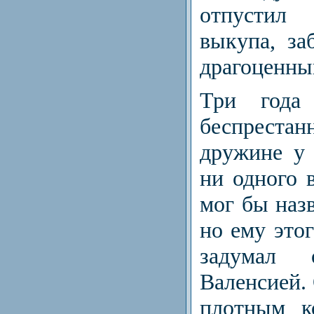
отпустил
выкупа, за
драгоценный
Три года
беспреста
дружине у 
ни одного 
мог бы назв
но ему это
задумал 
Валенсией.
плотным к