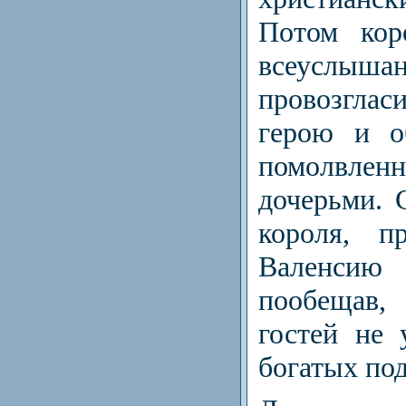
Потом кор
всеуслыша
провозгл
герою и о
помолвл
дочерьми. 
короля, п
Валенси
пообещав,
гостей не 
богатых под