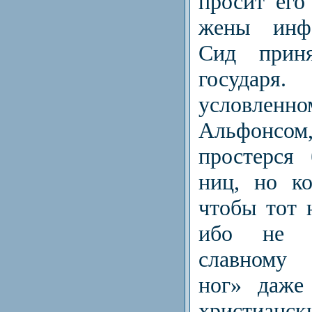
просит его
жены инфа
Сид прин
государя.
условле
Альфонс
простерся
ниц, но ко
чтобы тот н
ибо не п
славному 
ног» даже
христианс