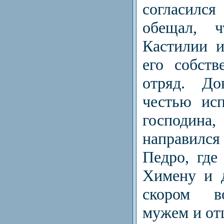
согласился
обещал, 
Касти­лии 
его собст
отряд. До
честью ис
господ
направился
Педро, где
Химену и 
скором в
мужем и отц