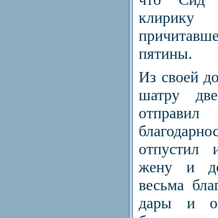
клирик
причитавш
пятины.
Из своей д
шатру дв
отправи
благодарнос
отпустил 
жену и до
весьма бла
дары и об