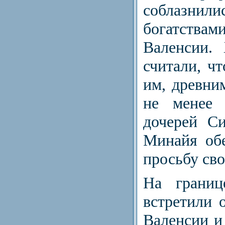
соблазнил
богатств
Валенсии.
считали, ч
им, древни
не менее 
дочерей С
Минайя об
просьбу сво
На границ
встретили 
Валенсии и