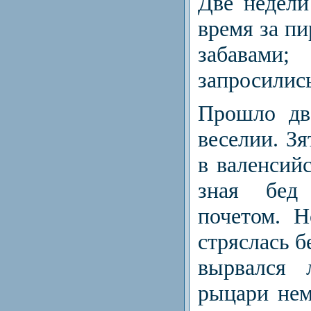
Две недели
время за п
заба­вами
запросилис
Прошло дв
веселии. З
в валенсийс
зная бед
почетом. Н
стряслась б
вырвался 
рыцари не­