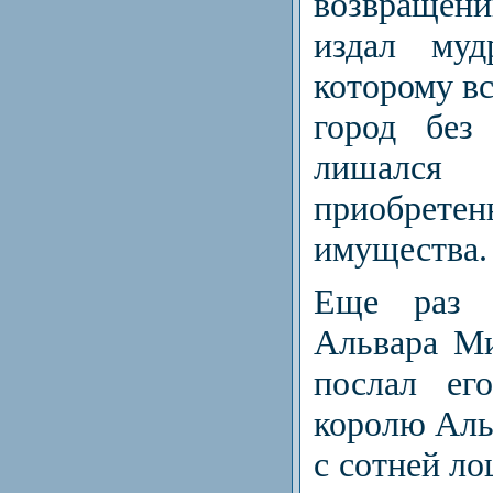
возвращен
издал муд
которому вс
город без
лишал
приобрете
имущества.
Еще раз 
Альвара М
послал ег
королю Альф
с сотней ло