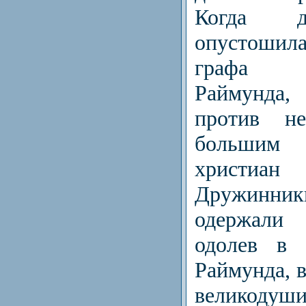
Когда д
опустошила
графа Б
Раймунда
против н
большим
христиа
Дружинни
одержали
одолев в 
Раймунда, в
великоду