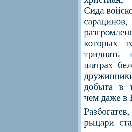
Сида войско
сарацинов
разгромле
которых т
тридцать 
шатрах бе
дружинни
добыта в 
чем даже в 
Разбогат
рыцари ст