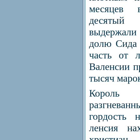
месяцев 
десятый 
выдержали
долю Сида 
часть от 
Валенсии п
тысяч маро
Корол
разгнева
гордость 
ленсия на
христиан,