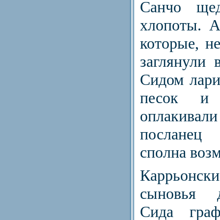
Санчо щед
хлопоты. 
которые, не
заглянули 
Сидом лари
песок и 
оплакивали
послане
сполна воз
Каррьон
сыновья д
Сида граф