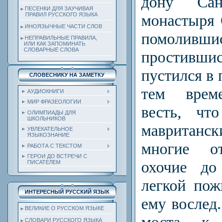
дону Сан
ПЕСЕНКИ ДЛЯ ЗАУЧИВАЯ
монастыря 
ПРАВИЛ РУССКОГО ЯЗЫКА
ИНОЯЗЫЧНЫЕ ЧАСТИ СЛОВ
помолив
НЕПРАВИЛЬНЫЕ ПРАВИЛА,
ИЛИ КАК ЗАПОМИНАТЬ
СЛОВАРНЫЕ СЛОВА
простивши
пустился в 
СЛОВЕСНИКУ НА ЗАМЕТКУ
тем време
АУДИОКНИГИ
МИР ФРАЗЕОЛОГИИ
весть, чт
ОЛИМПИАДЫ ДЛЯ
ШКОЛЬНИКОВ
мавритан
УВЛЕКАТЕЛЬНОЕ
ЯЗЫКОЗНАНИЕ
многие о
РАБОТА С ТЕКСТОМ
ГЕРОИ ДО ВСТРЕЧИ С
охочие до
ПИСАТЕЛЕМ
легкой пож
ИНТЕРЕСНЫЙ РУССКИЙ ЯЗЫК
ему вослед
ВЕЛИКИЕ О РУССКОМ ЯЗЫКЕ
моста к
СЛОВАРИ РУССКОГО ЯЗЫКА