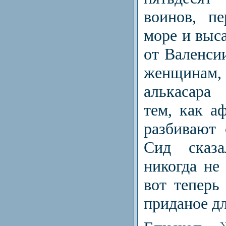
воинов, пе
море и выса
от Валенси
женщин
алькасара
тем, как а
разбивают 
Сид сказа
никогда не
вот те­пер
приданое дл