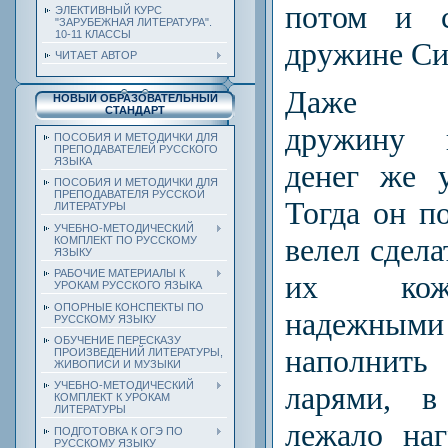
потом и 
ЭЛЕКТИВНЫЙ КУРС
"ЗАРУБЕЖНАЯ ЛИТЕРАТУРА".
10-11 КЛАССЫ
дружине Си
ЧИТАЕТ АВТОР
Даже ма
НОВЫЙ ОБРАЗОВАТЕЛЬНЫЙ
СТАНДАРТ
дружину 
ПОСОБИЯ И МЕТОДИЧКИ ДЛЯ
ПРЕПОДАВАТЕЛЕЙ РУССКОГО
ЯЗЫКА
денег же 
ПОСОБИЯ И МЕТОДИЧКИ ДЛЯ
ПРЕПОДАВАТЕЛЯ РУССКОЙ
Тогда он п
ЛИТЕРАТУРЫ
УЧЕБНО-МЕТОДИЧЕСКИЙ
велел сдела
КОМПЛЕКТ ПО РУССКОМУ
ЯЗЫКУ
РАБОЧИЕ МАТЕРИАЛЫ К
их коже
УРОКАМ РУССКОГО ЯЗЫКА
ОПОРНЫЕ КОНСПЕКТЫ ПО
надежны
РУССКОМУ ЯЗЫКУ
ОБУЧЕНИЕ ПЕРЕСКАЗУ
наполнить
ПРОИЗВЕДЕНИЙ ЛИТЕРАТУРЫ,
ЖИВОПИСИ И МУЗЫКИ
УЧЕБНО-МЕТОДИЧЕСКИЙ
ларями, в
КОМПЛЕКТ К УРОКАМ
ЛИТЕРАТУРЫ
лежало на
ПОДГОТОВКА К ОГЭ ПО
РУССКОМУ ЯЗЫКУ