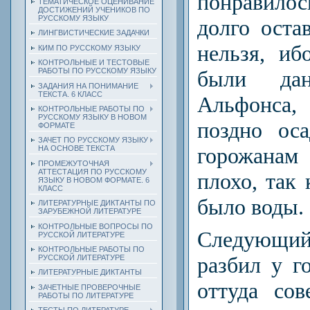
по­нравилос
ТЕМАТИЧЕСКОЕ ОЦЕНИВАНИЕ
ДОСТИЖЕНИЙ УЧЕНИКОВ ПО
РУССКОМУ ЯЗЫКУ
долго оста
ЛИНГВИСТИЧЕСКИЕ ЗАДАЧКИ
нельзя, и
КИМ ПО РУССКОМУ ЯЗЫКУ
КОНТРОЛЬНЫЕ И ТЕСТОВЫЕ
были дан
РАБОТЫ ПО РУССКОМУ ЯЗЫКУ
ЗАДАНИЯ НА ПОНИМАНИЕ
ТЕКСТА. 6 КЛАСС
Альфонса,
КОНТРОЛЬНЫЕ РАБОТЫ ПО
РУССКОМУ ЯЗЫКУ В НОВОМ
поздно ос
ФОРМАТЕ
ЗАЧЕТ ПО РУССКОМУ ЯЗЫКУ
горожана
НА ОСНОВЕ ТЕКСТА
ПРОМЕЖУТОЧНАЯ
АТТЕСТАЦИЯ ПО РУССКОМУ
плохо, так 
ЯЗЫКУ В НОВОМ ФОРМАТЕ. 6
КЛАСС
было воды.
ЛИТЕРАТУРНЫЕ ДИКТАНТЫ ПО
ЗАРУБЕЖНОЙ ЛИТЕРАТУРЕ
КОНТРОЛЬНЫЕ ВОПРОСЫ ПО
Следующий
РУССКОЙ ЛИТЕРАТУРЕ
КОНТРОЛЬНЫЕ РАБОТЫ ПО
разбил у г
РУССКОЙ ЛИТЕРАТУРЕ
ЛИТЕРАТУРНЫЕ ДИКТАНТЫ
оттуда со
ЗАЧЕТНЫЕ ПРОВЕРОЧНЫЕ
РАБОТЫ ПО ЛИТЕРАТУРЕ