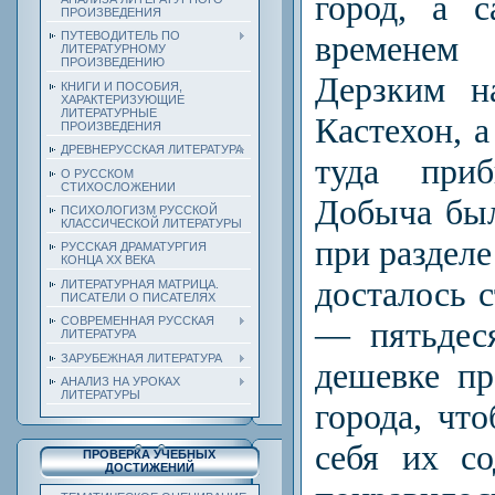
город, а 
ПРОИЗВЕДЕНИЯ
временем 
ПУТЕВОДИТЕЛЬ ПО
ЛИТЕРАТУРНОМУ
ПРОИЗВЕДЕНИЮ
Дерзким н
КНИГИ И ПОСОБИЯ,
ХАРАКТЕРИЗУЮЩИЕ
ЛИТЕРАТУРНЫЕ
Кастехон, а
ПРОИЗВЕДЕНИЯ
ДРЕВНЕРУССКАЯ ЛИТЕРАТУРА
туда при
О РУССКОМ
СТИХОСЛОЖЕНИИ
Добы­ча был
ПСИХОЛОГИЗМ РУССКОЙ
КЛАССИЧЕСКОЙ ЛИТЕРАТУРЫ
при раздел
РУССКАЯ ДРАМАТУРГИЯ
КОНЦА ХХ ВЕКА
досталось 
ЛИТЕРАТУРНАЯ МАТРИЦА.
ПИСАТЕЛИ О ПИСАТЕЛЯХ
СОВРЕМЕННАЯ РУССКАЯ
— пятьдес
ЛИТЕРАТУРА
ЗАРУБЕЖНАЯ ЛИТЕРАТУРА
дешевке пр
АНАЛИЗ НА УРОКАХ
ЛИТЕРАТУРЫ
города, чт
себя их с
ПРОВЕРКА УЧЕБНЫХ
ДОСТИЖЕНИЙ