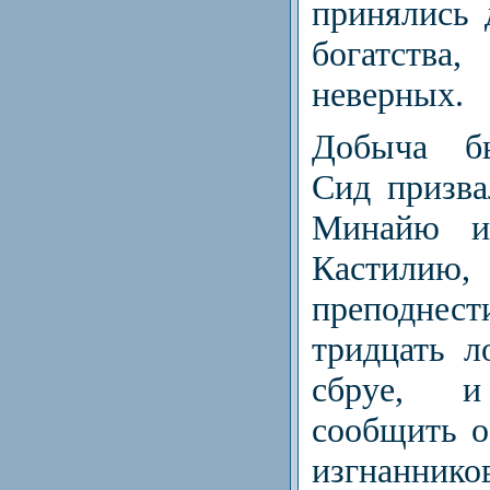
принялись 
богатства,
неверных.
Добыча бы
Сид призва
Минайю и
Кастилию
преподнест
тридцать л
сбруе, 
сообщить о
изгнаннико