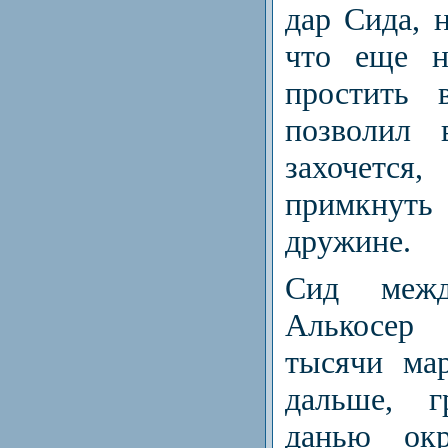
дар Сида, 
что еще н
простить 
позволил 
захочется
примкну
дружине.
Сид меж
Алькосер
тысячи ма
дальше, г
данью окр