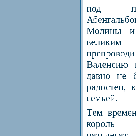
под пред
Абенгальб
Молины и
великим
препров
Валенсию 
давно не 
радостен, 
семьей.
Тем време
король 
пятьдеся