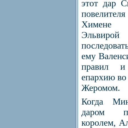
этот дар С
повелителя
Химене 
Эльвир
последова
ему Вален­с
правил и
епархию во 
Жеромом.
Когда Ми
даром п
королем, А