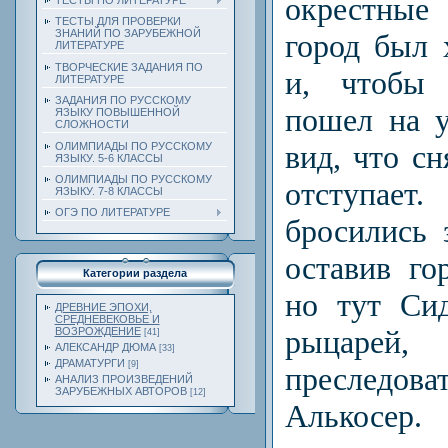
окрестны
ТЕСТЫ ПО ЛИТЕРАТУРЕ
ТЕСТЫ ДЛЯ ПРОВЕРКИ
ЗНАНИЙ ПО ЗАРУБЕЖНОЙ
город был 
ЛИТЕРАТУРЕ
ТВОРЧЕСКИЕ ЗАДАНИЯ ПО
и, чтобы 
ЛИТЕРАТУРЕ
ЗАДАНИЯ ПО РУССКОМУ
пошел на у
ЯЗЫКУ ПОВЫШЕННОЙ
СЛОЖНОСТИ
вид, что сн
ОЛИМПИАДЫ ПО РУССКОМУ
ЯЗЫКУ. 5-6 КЛАССЫ
ОЛИМПИАДЫ ПО РУССКОМУ
отступае
ЯЗЫКУ. 7-8 КЛАССЫ
ОГЭ ПО ЛИТЕРАТУРЕ
бросились 
оставив го
Категории раздела
но тут Си
ДРЕВНИЕ ЭПОХИ,
СРЕДНЕВЕКОВЬЕ И
рыцар
ВОЗРОЖДЕНИЕ
[41]
АЛЕКСАНДР ДЮМА
[33]
ДРАМАТУРГИ
[9]
преследоват
АНАЛИЗ ПРОИЗВЕДЕНИЙ
ЗАРУБЕЖНЫХ АВТОРОВ
[12]
Алькосер.