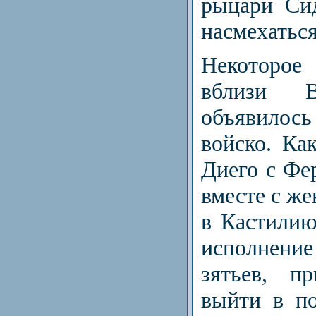
рыцари Си
насмехатьс
Некоторо
вблизи В
объявилос
войско. Ка
Диего с Фе
вместе с же
в Кастилию
исполне­
зятьев, пр
выйти в по