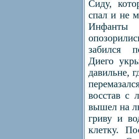
Сиду, кот
спал и не м
Инфанты 
опозорил
забился п
Диего укр
давильне, г
пере­мазалс
восстав с 
вышел на ль
гриву и во
клетку. По