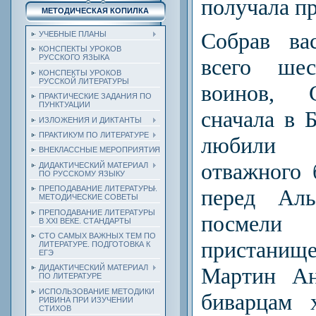
получала пр
МЕТОДИЧЕСКАЯ КОПИЛКА
Собрав ва
УЧЕБНЫЕ ПЛАНЫ
КОНСПЕКТЫ УРОКОВ
РУССКОГО ЯЗЫКА
всего шес
КОНСПЕКТЫ УРОКОВ
РУССКОЙ ЛИТЕРАТУРЫ
воинов, 
ПРАКТИЧЕСКИЕ ЗАДАНИЯ ПО
ПУНКТУАЦИИ
сначала в Б
ИЗЛОЖЕНИЯ И ДИКТАНТЫ
ПРАКТИКУМ ПО ЛИТЕРАТУРЕ
любили 
ВНЕКЛАССНЫЕ МЕРОПРИЯТИЯ
отважного 
ДИДАКТИЧЕСКИЙ МАТЕРИАЛ
ПО РУССКОМУ ЯЗЫКУ
ПРЕПОДАВАНИЕ ЛИТЕРАТУРЫ.
перед Ал
МЕТОДИЧЕСКИЕ СОВЕТЫ
ПРЕПОДАВАНИЕ ЛИТЕРАТУРЫ
посмел
В XXI ВЕКЕ. СТАНДАРТЫ
СТО САМЫХ ВАЖНЫХ ТЕМ ПО
пристанищ
ЛИТЕРАТУРЕ. ПОДГОТОВКА К
ЕГЭ
Мартин Ан
ДИДАКТИЧЕСКИЙ МАТЕРИАЛ
ПО ЛИТЕРАТУРЕ
ИСПОЛЬЗОВАНИЕ МЕТОДИКИ
биварцам 
РИВИНА ПРИ ИЗУЧЕНИИ
СТИХОВ