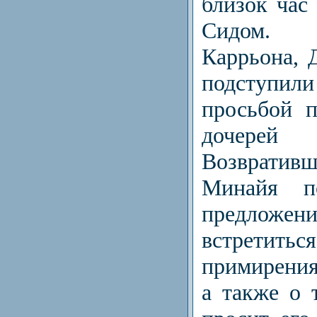
близок час
Сидом. 
Каррьона, 
подступи
просьбой п
дочерей
Возвратив
Минайя п
предлож
встретит
примирения
а также о 