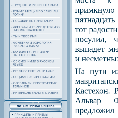
ТРУДНОСТИ РУССКОГО ЯЗЫКА
примкну
КОММУНИКАЦИЯ ПО ЗАКОНАМ
ЛОГИКИ
пятнадцать
ПОСОБИЯ ПО ПУНКТУАЦИИ
тот радостн
ЛИНГВИСТИЧЕСКИЕ ДЕТЕКТИВЫ
НИКОЛАЯ ШАНСКОГО
посулил, 
ТЫ И ТВОЕ ИМЯ
ФОНЕТИКА И ФОНОЛОГИЯ
выпадет мн
РУССКОГО ЯЗЫКА
КАК ИЗМЕНЯЛИСЬ ЗВУКИ
НАШЕГО ЯЗЫКА
и несметных
ОБ ОМОНИМИИ В РУССКОМ
ЯЗЫКЕ
На пути и
ИНОЯЗЫЧНЫЕ ЧАСТИ СЛОВ
СОЦИАЛЬНАЯ ЛИНГВИСТИКА
маврита
СЛОВАРЬ ЛИНГВИСТИЧЕСКИХ
ТЕРМИНОВ
Кастехон. Р
ИНТЕРЕСНЫЕ ФАКТЫ О ЯЗЫКЕ
Альвар Ф
ЛИТЕРАТУРНАЯ КРИТИКА
предложил
ПРИНЦИПЫ И ПРИЕМЫ
АНАЛИЗА ЛИТЕРАТУРНОГО