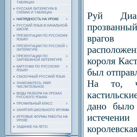
ТАБЛИЦАХ
РУССКАЯ ЛИТЕРАТУРА В
Руй Диа
СХЕМАХ И ТАБЛИЦАХ
НАГЛЯДНОСТЬ НА УРОКЕ
прозванный
РУССКИЙ ЯЗЫК В НАЧАЛЬНОЙ
ШКОЛЕ
враго
ПРЕЗЕНТАЦИИ ПО РУССКОМУ
ЯЗЫКУ
ПРЕЗЕНТАЦИИ ПО РУССКОЙ
расположени
ЛИТЕРАТУРЕ
ПРЕЗЕНТАЦИИ ПО
короля Кас
ЗАРУБЕЖНОЙ ЛИТЕРАТУРЕ
КАРТОЧКИ ПО РУССКОМУ
был от­прав
ЯЗЫКУ
СКАЗОЧНЫЙ РУССКИЙ ЯЗЫК
На то, ч
ЗНАКОМЬТЕСЬ: ИМЯ
ЧИСЛИТЕЛЬНОЕ
кастильск
ВИДЫ РАЗБОРА НА УРОКАХ
РУССКОГО ЯЗЫКА
дано было
ПРОФИЛЬНЫЙ КЛАСС
ЗАНЯТИЯ ШКОЛЬНОГО КРУЖКА
истече
ИГРОВЫЕ ФОРМЫ РАБОТЫ НА
УРОКЕ
королев
ЗАДАНИЕ НА ЛЕТО