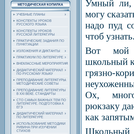
Умный ли,
МЕТОДИЧЕСКАЯ КОПИЛКА
могу сказат
УЧЕБНЫЕ ПЛАНЫ
КОНСПЕКТЫ УРОКОВ
надо пуд с
РУССКОГО ЯЗЫКА
КОНСПЕКТЫ УРОКОВ
чтоб узнать
РУССКОЙ ЛИТЕРАТУРЫ
ПРАКТИЧЕСКИЕ ЗАДАНИЯ ПО
ПУНКТУАЦИИ
Вот мой 
ИЗЛОЖЕНИЯ И ДИКТАНТЫ
ПРАКТИКУМ ПО ЛИТЕРАТУРЕ
школьный 
ВНЕКЛАССНЫЕ МЕРОПРИЯТИЯ
грязно-кор
ДИДАКТИЧЕСКИЙ МАТЕРИАЛ
ПО РУССКОМУ ЯЗЫКУ
ПРЕПОДАВАНИЕ ЛИТЕРАТУРЫ.
неухоженны
МЕТОДИЧЕСКИЕ СОВЕТЫ
ПРЕПОДАВАНИЕ ЛИТЕРАТУРЫ
Ох, мног
В XXI ВЕКЕ. СТАНДАРТЫ
СТО САМЫХ ВАЖНЫХ ТЕМ ПО
рюкзаку да
ЛИТЕРАТУРЕ. ПОДГОТОВКА К
ЕГЭ
как запяты
ДИДАКТИЧЕСКИЙ МАТЕРИАЛ
ПО ЛИТЕРАТУРЕ
ИСПОЛЬЗОВАНИЕ МЕТОДИКИ
РИВИНА ПРИ ИЗУЧЕНИИ
Школьны
СТИХОВ