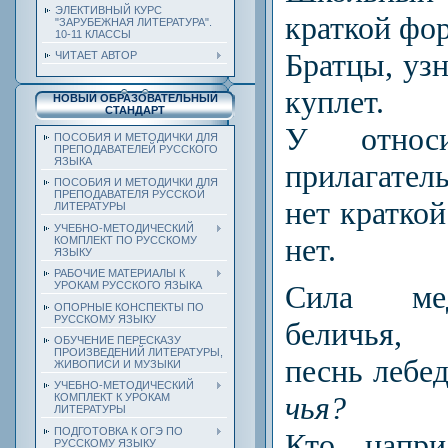
ЭЛЕКТИВНЫЙ КУРС
краткой фор
"ЗАРУБЕЖНАЯ ЛИТЕРАТУРА".
10-11 КЛАССЫ
Братцы, узн
ЧИТАЕТ АВТОР
куплет.
НОВЫЙ ОБРАЗОВАТЕЛЬНЫЙ
СТАНДАРТ
У относ
ПОСОБИЯ И МЕТОДИЧКИ ДЛЯ
ПРЕПОДАВАТЕЛЕЙ РУССКОГО
ЯЗЫКА
прилагател
ПОСОБИЯ И МЕТОДИЧКИ ДЛЯ
ПРЕПОДАВАТЕЛЯ РУССКОЙ
нет кратко
ЛИТЕРАТУРЫ
УЧЕБНО-МЕТОДИЧЕСКИЙ
нет.
КОМПЛЕКТ ПО РУССКОМУ
ЯЗЫКУ
РАБОЧИЕ МАТЕРИАЛЫ К
УРОКАМ РУССКОГО ЯЗЫКА
Сила ме
ОПОРНЫЕ КОНСПЕКТЫ ПО
РУССКОМУ ЯЗЫКУ
беличья,
ОБУЧЕНИЕ ПЕРЕСКАЗУ
ПРОИЗВЕДЕНИЙ ЛИТЕРАТУРЫ,
песнь лебе
ЖИВОПИСИ И МУЗЫКИ
УЧЕБНО-МЕТОДИЧЕСКИЙ
чья?
КОМПЛЕКТ К УРОКАМ
ЛИТЕРАТУРЫ
ПОДГОТОВКА К ОГЭ ПО
Кто напри
РУССКОМУ ЯЗЫКУ