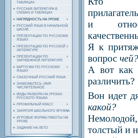
Кто на
ТАБЛИЦАХ
РУССКАЯ ЛИТЕРАТУРА В
прилагател
СХЕМАХ И ТАБЛИЦАХ
НАГЛЯДНОСТЬ НА УРОКЕ
и относ
РУССКИЙ ЯЗЫК В НАЧАЛЬНОЙ
ШКОЛЕ
качественн
ПРЕЗЕНТАЦИИ ПО РУССКОМУ
ЯЗЫКУ
Я к притя
ПРЕЗЕНТАЦИИ ПО РУССКОЙ
ЛИТЕРАТУРЕ
вопрос
чей?
ПРЕЗЕНТАЦИИ ПО
ЗАРУБЕЖНОЙ ЛИТЕРАТУРЕ
А вот как
КАРТОЧКИ ПО РУССКОМУ
ЯЗЫКУ
СКАЗОЧНЫЙ РУССКИЙ ЯЗЫК
различить?
ЗНАКОМЬТЕСЬ: ИМЯ
ЧИСЛИТЕЛЬНОЕ
Вон идет д
ВИДЫ РАЗБОРА НА УРОКАХ
РУССКОГО ЯЗЫКА
какой?
ПРОФИЛЬНЫЙ КЛАСС
ЗАНЯТИЯ ШКОЛЬНОГО КРУЖКА
Немолод
ИГРОВЫЕ ФОРМЫ РАБОТЫ НА
УРОКЕ
толстый и н
ЗАДАНИЕ НА ЛЕТО