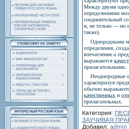
характеризуют пре
ПЕСЕНКИ ДЛЯ ЗАУЧИВАЯ
Между двумя одн
ПРАВИЛ РУССКОГО ЯЗЫКА
определениями мо
ИНОЯЗЫЧНЫЕ ЧАСТИ СЛОВ
соединительный со
НЕПРАВИЛЬНЫЕ ПРАВИЛА,
и, не только — но и
ИЛИ КАК ЗАПОМИНАТЬ
СЛОВАРНЫЕ СЛОВА
также).
Однородными мо
СЛОВЕСНИКУ НА ЗАМЕТКУ
определения, созд
впечатление о пред
АУДИОКНИГИ
МИР ФРАЗЕОЛОГИИ
выражаются
качес
ОЛИМПИАДЫ ДЛЯ
прилагательными.
ШКОЛЬНИКОВ
УВЛЕКАТЕЛЬНОЕ
Неоднородные о
ЯЗЫКОЗНАНИЕ
характеризуя пред
РАБОТА С ТЕКСТОМ
обычно выражаютс
ГЕРОИ ДО ВСТРЕЧИ С
качественных
и
от
ПИСАТЕЛЕМ
прилагательных.
Категория
:
ПЕС
ИНТЕРЕСНЫЙ РУССКИЙ ЯЗЫК
ЗАУЧИВАЯ ПРА
ВЕЛИКИЕ О РУССКОМ ЯЗЫКЕ
Добавил
:
admin
СЛОВАРИ РУССКОГО ЯЗЫКА