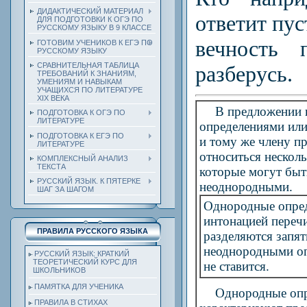
ДИДАКТИЧЕСКИЙ МАТЕРИАЛ
ответит пус
ДЛЯ ПОДГОТОВКИ К ОГЭ ПО
РУССКОМУ ЯЗЫКУ В 9 КЛАССЕ
вечность 
ГОТОВИМ УЧЕНИКОВ К ЕГЭ ПО
РУССКОМУ ЯЗЫКУ
СРАВНИТЕЛЬНАЯ ТАБЛИЦА
разберусь.
ТРЕБОВАНИЙ К ЗНАНИЯМ,
УМЕНИЯМ И НАВЫКАМ
УЧАЩИХСЯ ПО ЛИТЕРАТУРЕ
ХIХ ВЕКА
В предложении 
ПОДГОТОВКА К ОГЭ ПО
ЛИТЕРАТУРЕ
определениями или
ПОДГОТОВКА К ЕГЭ ПО
и тому же члену п
ЛИТЕРАТУРЕ
относиться нескол
КОМПЛЕКСНЫЙ АНАЛИЗ
ТЕКСТА
которые могут бы
РУССКИЙ ЯЗЫК. К ПЯТЕРКЕ
неоднородными.
ШАГ ЗА ШАГОМ
Однородные опред
интонацией перечи
ПРАВИЛА РУССКОГО ЯЗЫКА
разделяются запя
неоднородными оп
РУССКИЙ ЯЗЫК: КРАТКИЙ
ТЕОРЕТИЧЕСКИЙ КУРС ДЛЯ
не ставится.
ШКОЛЬНИКОВ
ПАМЯТКА ДЛЯ УЧЕНИКА
Однородные оп
ПРАВИЛА В СТИХАХ