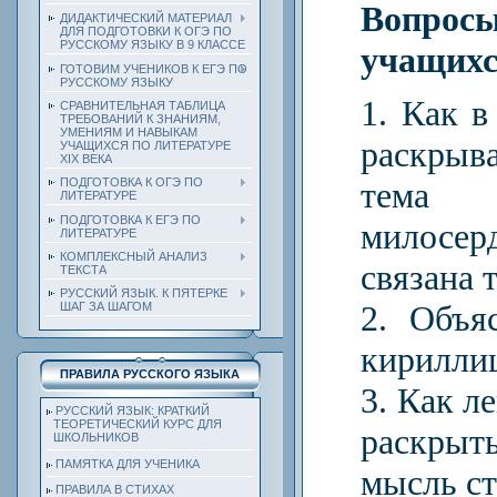
Вопр
ДИДАКТИЧЕСКИЙ МАТЕРИАЛ
ДЛЯ ПОДГОТОВКИ К ОГЭ ПО
РУССКОМУ ЯЗЫКУ В 9 КЛАССЕ
учащих
ГОТОВИМ УЧЕНИКОВ К ЕГЭ ПО
РУССКОМУ ЯЗЫКУ
1. Как в
СРАВНИТЕЛЬНАЯ ТАБЛИЦА
ТРЕБОВАНИЙ К ЗНАНИЯМ,
УМЕНИЯМ И НАВЫКАМ
раскрыв
УЧАЩИХСЯ ПО ЛИТЕРАТУРЕ
ХIХ ВЕКА
тема
ПОДГОТОВКА К ОГЭ ПО
ЛИТЕРАТУРЕ
ПОДГОТОВКА К ЕГЭ ПО
милосер
ЛИТЕРАТУРЕ
КОМПЛЕКСНЫЙ АНАЛИЗ
связана 
ТЕКСТА
РУССКИЙ ЯЗЫК. К ПЯТЕРКЕ
2. Объя
ШАГ ЗА ШАГОМ
кирилли
ПРАВИЛА РУССКОГО ЯЗЫКА
3. Как л
РУССКИЙ ЯЗЫК: КРАТКИЙ
ТЕОРЕТИЧЕСКИЙ КУРС ДЛЯ
раскры
ШКОЛЬНИКОВ
ПАМЯТКА ДЛЯ УЧЕНИКА
мысль с
ПРАВИЛА В СТИХАХ