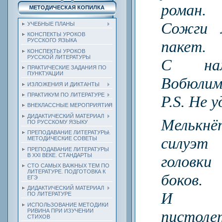
роман.
МЕТОДИЧЕСКАЯ КОПИЛКА
Сожги 
УЧЕБНЫЕ ПЛАНЫ
КОНСПЕКТЫ УРОКОВ
РУССКОГО ЯЗЫКА
пакет.
КОНСПЕКТЫ УРОКОВ
РУССКОЙ ЛИТЕРАТУРЫ
С нам
ПРАКТИЧЕСКИЕ ЗАДАНИЯ ПО
ПУНКТУАЦИИ
Вобюлим
ИЗЛОЖЕНИЯ И ДИКТАНТЫ
ПРАКТИКУМ ПО ЛИТЕРАТУРЕ
P.S. Не 
ВНЕКЛАССНЫЕ МЕРОПРИЯТИЯ
ДИДАКТИЧЕСКИЙ МАТЕРИАЛ
Мелькн
ПО РУССКОМУ ЯЗЫКУ
ПРЕПОДАВАНИЕ ЛИТЕРАТУРЫ.
силуэт
МЕТОДИЧЕСКИЕ СОВЕТЫ
ПРЕПОДАВАНИЕ ЛИТЕРАТУРЫ
В XXI ВЕКЕ. СТАНДАРТЫ
головки
СТО САМЫХ ВАЖНЫХ ТЕМ ПО
ЛИТЕРАТУРЕ. ПОДГОТОВКА К
боков.
ЕГЭ
ДИДАКТИЧЕСКИЙ МАТЕРИАЛ
И пр
ПО ЛИТЕРАТУРЕ
ИСПОЛЬЗОВАНИЕ МЕТОДИКИ
РИВИНА ПРИ ИЗУЧЕНИИ
пистоле
СТИХОВ