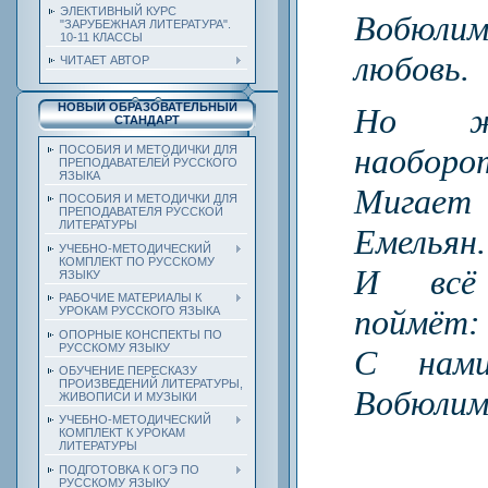
ЭЛЕКТИВНЫЙ КУРС
Вобюлим
"ЗАРУБЕЖНАЯ ЛИТЕРАТУРА".
10-11 КЛАССЫ
любовь.
ЧИТАЕТ АВТОР
НОВЫЙ ОБРАЗОВАТЕЛЬНЫЙ
Но ж
СТАНДАРТ
наоборо
ПОСОБИЯ И МЕТОДИЧКИ ДЛЯ
ПРЕПОДАВАТЕЛЕЙ РУССКОГО
ЯЗЫКА
Мигае
ПОСОБИЯ И МЕТОДИЧКИ ДЛЯ
ПРЕПОДАВАТЕЛЯ РУССКОЙ
ЛИТЕРАТУРЫ
Емельян.
УЧЕБНО-МЕТОДИЧЕСКИЙ
КОМПЛЕКТ ПО РУССКОМУ
И всё
ЯЗЫКУ
РАБОЧИЕ МАТЕРИАЛЫ К
поймёт:
УРОКАМ РУССКОГО ЯЗЫКА
ОПОРНЫЕ КОНСПЕКТЫ ПО
РУССКОМУ ЯЗЫКУ
С нам
ОБУЧЕНИЕ ПЕРЕСКАЗУ
ПРОИЗВЕДЕНИЙ ЛИТЕРАТУРЫ,
Вобюлим
ЖИВОПИСИ И МУЗЫКИ
УЧЕБНО-МЕТОДИЧЕСКИЙ
КОМПЛЕКТ К УРОКАМ
ЛИТЕРАТУРЫ
ПОДГОТОВКА К ОГЭ ПО
РУССКОМУ ЯЗЫКУ