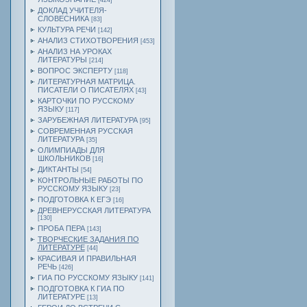
[424]
ДОКЛАД УЧИТЕЛЯ-
СЛОВЕСНИКА
[83]
КУЛЬТУРА РЕЧИ
[142]
АНАЛИЗ СТИХОТВОРЕНИЯ
[453]
АНАЛИЗ НА УРОКАХ
ЛИТЕРАТУРЫ
[214]
ВОПРОС ЭКСПЕРТУ
[118]
ЛИТЕРАТУРНАЯ МАТРИЦА.
ПИСАТЕЛИ О ПИСАТЕЛЯХ
[43]
КАРТОЧКИ ПО РУССКОМУ
ЯЗЫКУ
[117]
ЗАРУБЕЖНАЯ ЛИТЕРАТУРА
[95]
СОВРЕМЕННАЯ РУССКАЯ
ЛИТЕРАТУРА
[35]
ОЛИМПИАДЫ ДЛЯ
ШКОЛЬНИКОВ
[16]
ДИКТАНТЫ
[54]
КОНТРОЛЬНЫЕ РАБОТЫ ПО
РУССКОМУ ЯЗЫКУ
[23]
ПОДГОТОВКА К ЕГЭ
[16]
ДРЕВНЕРУССКАЯ ЛИТЕРАТУРА
[130]
ПРОБА ПЕРА
[143]
ТВОРЧЕСКИЕ ЗАДАНИЯ ПО
ЛИТЕРАТУРЕ
[44]
КРАСИВАЯ И ПРАВИЛЬНАЯ
РЕЧЬ
[426]
ГИА ПО РУССКОМУ ЯЗЫКУ
[141]
ПОДГОТОВКА К ГИА ПО
ЛИТЕРАТУРЕ
[13]