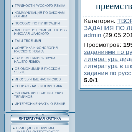
преемств
ТРУДНОСТИ РУССКОГО ЯЗЫКА
КОММУНИКАЦИЯ ПО ЗАКОНАМ
ЛОГИКИ
Категория
:
ТВО
ПОСОБИЯ ПО ПУНКТУАЦИИ
ЗАДАНИЯ ПО Л
ЛИНГВИСТИЧЕСКИЕ ДЕТЕКТИВЫ
admin
(29.05.20
НИКОЛАЯ ШАНСКОГО
ТЫ И ТВОЕ ИМЯ
Просмотров
:
19
ФОНЕТИКА И ФОНОЛОГИЯ
заданиями по ру
РУССКОГО ЯЗЫКА
литература дид
КАК ИЗМЕНЯЛИСЬ ЗВУКИ
НАШЕГО ЯЗЫКА
литература в ш
ОБ ОМОНИМИИ В РУССКОМ
задания по русс
ЯЗЫКЕ
5.0
/
1
ИНОЯЗЫЧНЫЕ ЧАСТИ СЛОВ
СОЦИАЛЬНАЯ ЛИНГВИСТИКА
СЛОВАРЬ ЛИНГВИСТИЧЕСКИХ
ТЕРМИНОВ
ИНТЕРЕСНЫЕ ФАКТЫ О ЯЗЫКЕ
ЛИТЕРАТУРНАЯ КРИТИКА
ПРИНЦИПЫ И ПРИЕМЫ
АНАЛИЗА ЛИТЕРАТУРНОГО