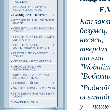
ТАБЛИЦАХ
E.
РУССКАЯ ЛИТЕРАТУРА В
СХЕМАХ И ТАБЛИЦАХ
НАГЛЯДНОСТЬ НА УРОКЕ
Как закл
РУССКИЙ ЯЗЫК В НАЧАЛЬНОЙ
ШКОЛЕ
безум
ПРЕЗЕНТАЦИИ ПО РУССКОМУ
ЯЗЫКУ
несясь,
ПРЕЗЕНТАЦИИ ПО РУССКОЙ
ЛИТЕРАТУРЕ
ПРЕЗЕНТАЦИИ ПО
твердил
ЗАРУБЕЖНОЙ ЛИТЕРАТУРЕ
КАРТОЧКИ ПО РУССКОМУ
письма:
ЯЗЫКУ
СКАЗОЧНЫЙ РУССКИЙ ЯЗЫК
"Wobu
ЗНАКОМЬТЕСЬ: ИМЯ
ЧИСЛИТЕЛЬНОЕ
"Вобюли
ВИДЫ РАЗБОРА НА УРОКАХ
РУССКОГО ЯЗЫКА
ПРОФИЛЬНЫЙ КЛАСС
"Родн
ЗАНЯТИЯ ШКОЛЬНОГО КРУЖКА
ИГРОВЫЕ ФОРМЫ РАБОТЫ НА
осьмнад
УРОКЕ
ЗАДАНИЕ НА ЛЕТО
у наш