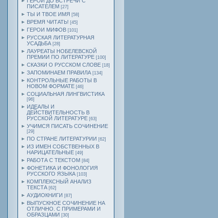
ГЕРОИ ДО ВСТРЕЧИ С
ПИСАТЕЛЕМ
[27]
ТЫ И ТВОЕ ИМЯ
[58]
ВРЕМЯ ЧИТАТЬ!
[45]
ГЕРОИ МИФОВ
[101]
РУССКАЯ ЛИТЕРАТУРНАЯ
УСАДЬБА
[28]
ЛАУРЕАТЫ НОБЕЛЕВСКОЙ
ПРЕМИИ ПО ЛИТЕРАТУРЕ
[100]
СКАЗКИ О РУССКОМ СЛОВЕ
[18]
ЗАПОМИНАЕМ ПРАВИЛА
[134]
КОНТРОЛЬНЫЕ РАБОТЫ В
НОВОМ ФОРМАТЕ
[46]
СОЦИАЛЬНАЯ ЛИНГВИСТИКА
[96]
ИДЕАЛЫ И
ДЕЙСТВИТЕЛЬНОСТЬ В
РУССКОЙ ЛИТЕРАТУРЕ
[63]
УЧИМСЯ ПИСАТЬ СОЧИНЕНИЕ
[29]
ПО СТРАНЕ ЛИТЕРАТУРИИ
[62]
ИЗ ИМЕН СОБСТВЕННЫХ В
НАРИЦАТЕЛЬНЫЕ
[49]
РАБОТА С ТЕКСТОМ
[84]
ФОНЕТИКА И ФОНОЛОГИЯ
РУССКОГО ЯЗЫКА
[103]
КОМПЛЕКСНЫЙ АНАЛИЗ
ТЕКСТА
[62]
АУДИОКНИГИ
[87]
ВЫПУСКНОЕ СОЧИНЕНИЕ НА
ОТЛИЧНО. С ПРИМЕРАМИ И
ОБРАЗЦАМИ
[30]