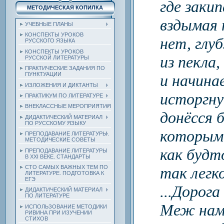
где заки
МЕТОДИЧЕСКАЯ КОПИЛКА
вздымая 
УЧЕБНЫЕ ПЛАНЫ
КОНСПЕКТЫ УРОКОВ
нет, глу
РУССКОГО ЯЗЫКА
КОНСПЕКТЫ УРОКОВ
из пекла,
РУССКОЙ ЛИТЕРАТУРЫ
ПРАКТИЧЕСКИЕ ЗАДАНИЯ ПО
ПУНКТУАЦИИ
и начина
ИЗЛОЖЕНИЯ И ДИКТАНТЫ
исторгну
ПРАКТИКУМ ПО ЛИТЕРАТУРЕ
ВНЕКЛАССНЫЕ МЕРОПРИЯТИЯ
донёсся б
ДИДАКТИЧЕСКИЙ МАТЕРИАЛ
ПО РУССКОМУ ЯЗЫКУ
которым
ПРЕПОДАВАНИЕ ЛИТЕРАТУРЫ.
МЕТОДИЧЕСКИЕ СОВЕТЫ
как будто
ПРЕПОДАВАНИЕ ЛИТЕРАТУРЫ
В XXI ВЕКЕ. СТАНДАРТЫ
СТО САМЫХ ВАЖНЫХ ТЕМ ПО
так легк
ЛИТЕРАТУРЕ. ПОДГОТОВКА К
ЕГЭ
...Дорога
ДИДАКТИЧЕСКИЙ МАТЕРИАЛ
ПО ЛИТЕРАТУРЕ
Меж нами
ИСПОЛЬЗОВАНИЕ МЕТОДИКИ
РИВИНА ПРИ ИЗУЧЕНИИ
СТИХОВ