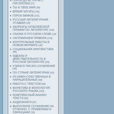
ГЕРОИ ДО ВСТРЕЧИ С
ПИСАТЕЛЕМ
[27]
ТЫ И ТВОЕ ИМЯ
[58]
ВРЕМЯ ЧИТАТЬ!
[45]
ГЕРОИ МИФОВ
[101]
РУССКАЯ ЛИТЕРАТУРНАЯ
УСАДЬБА
[28]
ЛАУРЕАТЫ НОБЕЛЕВСКОЙ
ПРЕМИИ ПО ЛИТЕРАТУРЕ
[100]
СКАЗКИ О РУССКОМ СЛОВЕ
[18]
ЗАПОМИНАЕМ ПРАВИЛА
[134]
КОНТРОЛЬНЫЕ РАБОТЫ В
НОВОМ ФОРМАТЕ
[46]
СОЦИАЛЬНАЯ ЛИНГВИСТИКА
[96]
ИДЕАЛЫ И
ДЕЙСТВИТЕЛЬНОСТЬ В
РУССКОЙ ЛИТЕРАТУРЕ
[63]
УЧИМСЯ ПИСАТЬ СОЧИНЕНИЕ
[29]
ПО СТРАНЕ ЛИТЕРАТУРИИ
[62]
ИЗ ИМЕН СОБСТВЕННЫХ В
НАРИЦАТЕЛЬНЫЕ
[49]
РАБОТА С ТЕКСТОМ
[84]
ФОНЕТИКА И ФОНОЛОГИЯ
РУССКОГО ЯЗЫКА
[103]
КОМПЛЕКСНЫЙ АНАЛИЗ
ТЕКСТА
[62]
АУДИОКНИГИ
[87]
ВЫПУСКНОЕ СОЧИНЕНИЕ НА
ОТЛИЧНО. С ПРИМЕРАМИ И
ОБРАЗЦАМИ
[30]