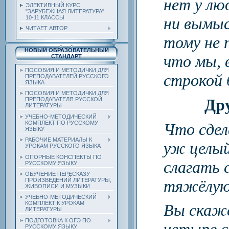
нет у лю
ЭЛЕКТИВНЫЙ КУРС
"ЗАРУБЕЖНАЯ ЛИТЕРАТУРА".
10-11 КЛАССЫ
ни вымыс
ЧИТАЕТ АВТОР
тому не 
НОВЫЙ ОБРАЗОВАТЕЛЬНЫЙ
что мы, 
СТАНДАРТ
ПОСОБИЯ И МЕТОДИЧКИ ДЛЯ
строкой 
ПРЕПОДАВАТЕЛЕЙ РУССКОГО
ЯЗЫКА
ПОСОБИЯ И МЕТОДИЧКИ ДЛЯ
Др
ПРЕПОДАВАТЕЛЯ РУССКОЙ
ЛИТЕРАТУРЫ
УЧЕБНО-МЕТОДИЧЕСКИЙ
КОМПЛЕКТ ПО РУССКОМУ
Что сдел
ЯЗЫКУ
РАБОЧИЕ МАТЕРИАЛЫ К
уж целый
УРОКАМ РУССКОГО ЯЗЫКА
ОПОРНЫЕ КОНСПЕКТЫ ПО
слагать 
РУССКОМУ ЯЗЫКУ
ОБУЧЕНИЕ ПЕРЕСКАЗУ
тяжёлую 
ПРОИЗВЕДЕНИЙ ЛИТЕРАТУРЫ,
ЖИВОПИСИ И МУЗЫКИ
УЧЕБНО-МЕТОДИЧЕСКИЙ
КОМПЛЕКТ К УРОКАМ
Вы скаж
ЛИТЕРАТУРЫ
ПОДГОТОВКА К ОГЭ ПО
РУССКОМУ ЯЗЫКУ