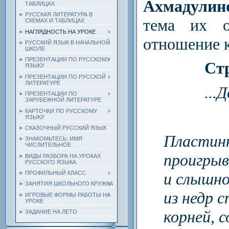
Ахмадулин
ТАБЛИЦАХ
РУССКАЯ ЛИТЕРАТУРА В
тема их о
СХЕМАХ И ТАБЛИЦАХ
НАГЛЯДНОСТЬ НА УРОКЕ
отношение к
РУССКИЙ ЯЗЫК В НАЧАЛЬНОЙ
ШКОЛЕ
ПРЕЗЕНТАЦИИ ПО РУССКОМУ
Ст
ЯЗЫКУ
ПРЕЗЕНТАЦИИ ПО РУССКОЙ
ЛИТЕРАТУРЕ
...
ПРЕЗЕНТАЦИИ ПО
ЗАРУБЕЖНОЙ ЛИТЕРАТУРЕ
КАРТОЧКИ ПО РУССКОМУ
ЯЗЫКУ
СКАЗОЧНЫЙ РУССКИЙ ЯЗЫК
Пластинк
ЗНАКОМЬТЕСЬ: ИМЯ
ЧИСЛИТЕЛЬНОЕ
проигрыв
ВИДЫ РАЗБОРА НА УРОКАХ
РУССКОГО ЯЗЫКА
ПРОФИЛЬНЫЙ КЛАСС
и слышно
ЗАНЯТИЯ ШКОЛЬНОГО КРУЖКА
из недр с
ИГРОВЫЕ ФОРМЫ РАБОТЫ НА
УРОКЕ
корней, 
ЗАДАНИЕ НА ЛЕТО