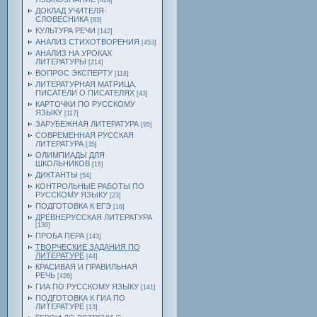
[424]
ДОКЛАД УЧИТЕЛЯ-
СЛОВЕСНИКА
[83]
КУЛЬТУРА РЕЧИ
[142]
АНАЛИЗ СТИХОТВОРЕНИЯ
[453]
АНАЛИЗ НА УРОКАХ
ЛИТЕРАТУРЫ
[214]
ВОПРОС ЭКСПЕРТУ
[118]
ЛИТЕРАТУРНАЯ МАТРИЦА.
ПИСАТЕЛИ О ПИСАТЕЛЯХ
[43]
КАРТОЧКИ ПО РУССКОМУ
ЯЗЫКУ
[117]
ЗАРУБЕЖНАЯ ЛИТЕРАТУРА
[95]
СОВРЕМЕННАЯ РУССКАЯ
ЛИТЕРАТУРА
[35]
ОЛИМПИАДЫ ДЛЯ
ШКОЛЬНИКОВ
[16]
ДИКТАНТЫ
[54]
КОНТРОЛЬНЫЕ РАБОТЫ ПО
РУССКОМУ ЯЗЫКУ
[23]
ПОДГОТОВКА К ЕГЭ
[16]
ДРЕВНЕРУССКАЯ ЛИТЕРАТУРА
[130]
ПРОБА ПЕРА
[143]
ТВОРЧЕСКИЕ ЗАДАНИЯ ПО
ЛИТЕРАТУРЕ
[44]
КРАСИВАЯ И ПРАВИЛЬНАЯ
РЕЧЬ
[426]
ГИА ПО РУССКОМУ ЯЗЫКУ
[141]
ПОДГОТОВКА К ГИА ПО
ЛИТЕРАТУРЕ
[13]