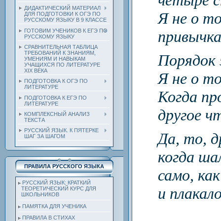
четыре с
ДИДАКТИЧЕСКИЙ МАТЕРИАЛ
Я не о т
ДЛЯ ПОДГОТОВКИ К ОГЭ ПО
РУССКОМУ ЯЗЫКУ В 9 КЛАССЕ
ГОТОВИМ УЧЕНИКОВ К ЕГЭ ПО
привычка
РУССКОМУ ЯЗЫКУ
СРАВНИТЕЛЬНАЯ ТАБЛИЦА
ТРЕБОВАНИЙ К ЗНАНИЯМ,
Порядок 
УМЕНИЯМ И НАВЫКАМ
УЧАЩИХСЯ ПО ЛИТЕРАТУРЕ
ХIХ ВЕКА
Я не о т
ПОДГОТОВКА К ОГЭ ПО
ЛИТЕРАТУРЕ
Когда пр
ПОДГОТОВКА К ЕГЭ ПО
ЛИТЕРАТУРЕ
другое ч
КОМПЛЕКСНЫЙ АНАЛИЗ
ТЕКСТА
РУССКИЙ ЯЗЫК. К ПЯТЕРКЕ
Да, то, д
ШАГ ЗА ШАГОМ
когда ша
ПРАВИЛА РУССКОГО ЯЗЫКА
само, как
РУССКИЙ ЯЗЫК: КРАТКИЙ
и плакало
ТЕОРЕТИЧЕСКИЙ КУРС ДЛЯ
ШКОЛЬНИКОВ
ПАМЯТКА ДЛЯ УЧЕНИКА
ПРАВИЛА В СТИХАХ