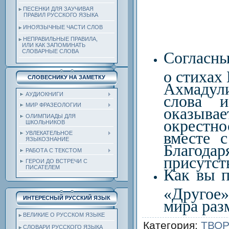
ПЕСЕНКИ ДЛЯ ЗАУЧИВАЯ
ПРАВИЛ РУССКОГО ЯЗЫКА
ИНОЯЗЫЧНЫЕ ЧАСТИ СЛОВ
НЕПРАВИЛЬНЫЕ ПРАВИЛА,
ИЛИ КАК ЗАПОМИНАТЬ
СЛОВАРНЫЕ СЛОВА
Согласны
о стихах
СЛОВЕСНИКУ НА ЗАМЕТКУ
Ахмадул
АУДИОКНИГИ
слова и
МИР ФРАЗЕОЛОГИИ
оказы
ОЛИМПИАДЫ ДЛЯ
окрестно
ШКОЛЬНИКОВ
вместе 
УВЛЕКАТЕЛЬНОЕ
ЯЗЫКОЗНАНИЕ
Благод
РАБОТА С ТЕКСТОМ
присутст
ГЕРОИ ДО ВСТРЕЧИ С
ПИСАТЕЛЕМ
Как вы п
«Другое»
ИНТЕРЕСНЫЙ РУССКИЙ ЯЗЫК
мира раз
ВЕЛИКИЕ О РУССКОМ ЯЗЫКЕ
Категория
:
ТВОР
СЛОВАРИ РУССКОГО ЯЗЫКА