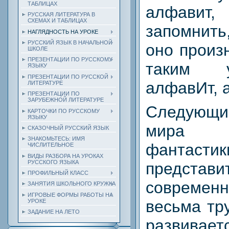
ТАБЛИЦАХ
алфавит,
РУССКАЯ ЛИТЕРАТУРА В
СХЕМАХ И ТАБЛИЦАХ
запомнить
НАГЛЯДНОСТЬ НА УРОКЕ
РУССКИЙ ЯЗЫК В НАЧАЛЬНОЙ
оно произ
ШКОЛЕ
ПРЕЗЕНТАЦИИ ПО РУССКОМУ
таким 
ЯЗЫКУ
ПРЕЗЕНТАЦИИ ПО РУССКОЙ
алфавИт, 
ЛИТЕРАТУРЕ
ПРЕЗЕНТАЦИИ ПО
ЗАРУБЕЖНОЙ ЛИТЕРАТУРЕ
Следующ
КАРТОЧКИ ПО РУССКОМУ
ЯЗЫКУ
мира с
СКАЗОЧНЫЙ РУССКИЙ ЯЗЫК
ЗНАКОМЬТЕСЬ: ИМЯ
фантасти
ЧИСЛИТЕЛЬНОЕ
ВИДЫ РАЗБОРА НА УРОКАХ
РУССКОГО ЯЗЫКА
предст
ПРОФИЛЬНЫЙ КЛАСС
совреме
ЗАНЯТИЯ ШКОЛЬНОГО КРУЖКА
ИГРОВЫЕ ФОРМЫ РАБОТЫ НА
весьма тр
УРОКЕ
ЗАДАНИЕ НА ЛЕТО
развива