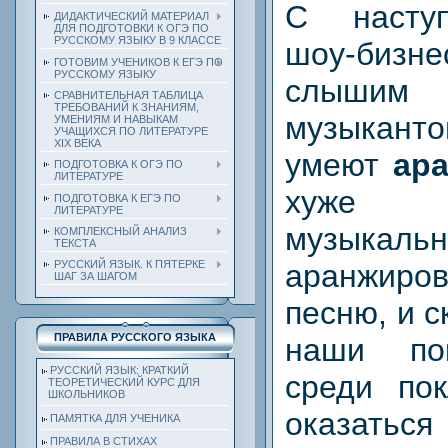
С насту
ДИДАКТИЧЕСКИЙ МАТЕРИАЛ
ДЛЯ ПОДГОТОВКИ К ОГЭ ПО
РУССКОМУ ЯЗЫКУ В 9 КЛАССЕ
шоу‑бизне
ГОТОВИМ УЧЕНИКОВ К ЕГЭ ПО
РУССКОМУ ЯЗЫКУ
слышим
СРАВНИТЕЛЬНАЯ ТАБЛИЦА
ТРЕБОВАНИЙ К ЗНАНИЯМ,
музыкан
УМЕНИЯМ И НАВЫКАМ
УЧАЩИХСЯ ПО ЛИТЕРАТУРЕ
ХIХ ВЕКА
умеют
ар
ПОДГОТОВКА К ОГЭ ПО
ЛИТЕРАТУРЕ
хуже 
ПОДГОТОВКА К ЕГЭ ПО
ЛИТЕРАТУРЕ
музыкаль
КОМПЛЕКСНЫЙ АНАЛИЗ
ТЕКСТА
аранжир
РУССКИЙ ЯЗЫК. К ПЯТЕРКЕ
ШАГ ЗА ШАГОМ
песню, и 
ПРАВИЛА РУССКОГО ЯЗЫКА
наши по
РУССКИЙ ЯЗЫК: КРАТКИЙ
среди пок
ТЕОРЕТИЧЕСКИЙ КУРС ДЛЯ
ШКОЛЬНИКОВ
оказаться 
ПАМЯТКА ДЛЯ УЧЕНИКА
ПРАВИЛА В СТИХАХ