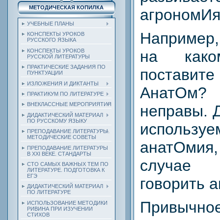
МЕТОДИЧЕСКАЯ КОПИЛКА
агрономИя
УЧЕБНЫЕ ПЛАНЫ
Например,
КОНСПЕКТЫ УРОКОВ
РУССКОГО ЯЗЫКА
КОНСПЕКТЫ УРОКОВ
на как
РУССКОЙ ЛИТЕРАТУРЫ
ПРАКТИЧЕСКИЕ ЗАДАНИЯ ПО
постави
ПУНКТУАЦИИ
ИЗЛОЖЕНИЯ И ДИКТАНТЫ
АнатОм?
ПРАКТИКУМ ПО ЛИТЕРАТУРЕ
ВНЕКЛАССНЫЕ МЕРОПРИЯТИЯ
неправы. 
ДИДАКТИЧЕСКИЙ МАТЕРИАЛ
ПО РУССКОМУ ЯЗЫКУ
исполь
ПРЕПОДАВАНИЕ ЛИТЕРАТУРЫ.
МЕТОДИЧЕСКИЕ СОВЕТЫ
анатОмия
ПРЕПОДАВАНИЕ ЛИТЕРАТУРЫ
В XXI ВЕКЕ. СТАНДАРТЫ
случае
СТО САМЫХ ВАЖНЫХ ТЕМ ПО
ЛИТЕРАТУРЕ. ПОДГОТОВКА К
ЕГЭ
говорить 
ДИДАКТИЧЕСКИЙ МАТЕРИАЛ
ПО ЛИТЕРАТУРЕ
Привы
ИСПОЛЬЗОВАНИЕ МЕТОДИКИ
РИВИНА ПРИ ИЗУЧЕНИИ
СТИХОВ