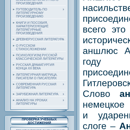
ПРОИЗВЕДЕНИЯ
насильств
ПУТЕВОДИТЕЛЬ ПО
ЛИТЕРАТУРНОМУ
присоед
ПРОИЗВЕДЕНИЮ
КНИГИ И ПОСОБИЯ,
всего это
ХАРАКТЕРИЗУЮЩИЕ
ЛИТЕРАТУРНЫЕ
ПРОИЗВЕДЕНИЯ
историчес
ДРЕВНЕРУССКАЯ ЛИТЕРАТУРА
О РУССКОМ
аншлюс А
СТИХОСЛОЖЕНИИ
ПСИХОЛОГИЗМ РУССКОЙ
году 
КЛАССИЧЕСКОЙ ЛИТЕРАТУРЫ
РУССКАЯ ДРАМАТУРГИЯ
КОНЦА ХХ ВЕКА
присо
ЛИТЕРАТУРНАЯ МАТРИЦА.
ПИСАТЕЛИ О ПИСАТЕЛЯХ
Гитлеров
СОВРЕМЕННАЯ РУССКАЯ
ЛИТЕРАТУРА
Слово
а
ЗАРУБЕЖНАЯ ЛИТЕРАТУРА
АНАЛИЗ НА УРОКАХ
немецкое
ЛИТЕРАТУРЫ
и ударе
ПРОВЕРКА УЧЕБНЫХ
слоге –
А
ДОСТИЖЕНИЙ