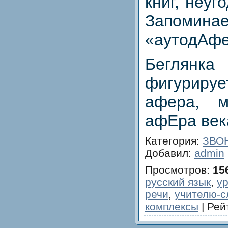
книг, неуг
Запоминае
«аутодАфе
Бегля
фигурир
афера, м
афЕра век
Категория
:
ЗВО
Добавил
:
admin
Просмотров
:
15
русский язык
,
ур
речи
,
учителю-с
комплексы
|
Рей