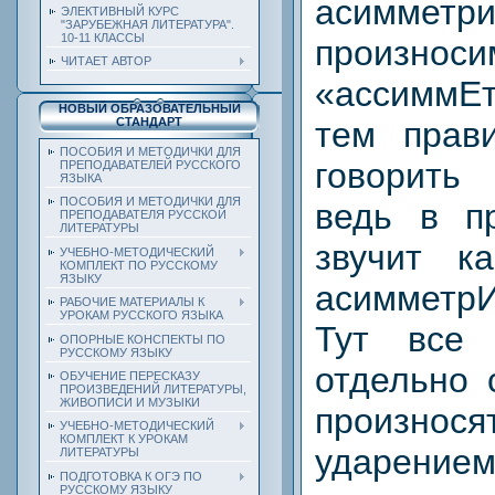
асимм
ЭЛЕКТИВНЫЙ КУРС
"ЗАРУБЕЖНАЯ ЛИТЕРАТУРА".
10-11 КЛАССЫ
произ
ЧИТАЕТ АВТОР
«ассиммЕ
НОВЫЙ ОБРАЗОВАТЕЛЬНЫЙ
тем прав
СТАНДАРТ
ПОСОБИЯ И МЕТОДИЧКИ ДЛЯ
говори
ПРЕПОДАВАТЕЛЕЙ РУССКОГО
ЯЗЫКА
ПОСОБИЯ И МЕТОДИЧКИ ДЛЯ
ведь в п
ПРЕПОДАВАТЕЛЯ РУССКОЙ
ЛИТЕРАТУРЫ
звучит к
УЧЕБНО-МЕТОДИЧЕСКИЙ
КОМПЛЕКТ ПО РУССКОМУ
ЯЗЫКУ
асиммет
РАБОЧИЕ МАТЕРИАЛЫ К
УРОКАМ РУССКОГО ЯЗЫКА
Тут все 
ОПОРНЫЕ КОНСПЕКТЫ ПО
РУССКОМУ ЯЗЫКУ
отдельно 
ОБУЧЕНИЕ ПЕРЕСКАЗУ
ПРОИЗВЕДЕНИЙ ЛИТЕРАТУРЫ,
ЖИВОПИСИ И МУЗЫКИ
произно
УЧЕБНО-МЕТОДИЧЕСКИЙ
КОМПЛЕКТ К УРОКАМ
ударением 
ЛИТЕРАТУРЫ
ПОДГОТОВКА К ОГЭ ПО
РУССКОМУ ЯЗЫКУ