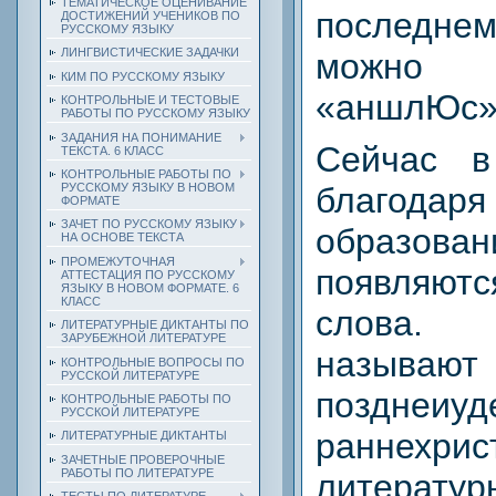
ТЕМАТИЧЕСКОЕ ОЦЕНИВАНИЕ
последн
ДОСТИЖЕНИЙ УЧЕНИКОВ ПО
РУССКОМУ ЯЗЫКУ
ЛИНГВИСТИЧЕСКИЕ ЗАДАЧКИ
можно
КИМ ПО РУССКОМУ ЯЗЫКУ
«аншлЮс»
КОНТРОЛЬНЫЕ И ТЕСТОВЫЕ
РАБОТЫ ПО РУССКОМУ ЯЗЫКУ
ЗАДАНИЯ НА ПОНИМАНИЕ
Сейчас 
ТЕКСТА. 6 КЛАСС
КОНТРОЛЬНЫЕ РАБОТЫ ПО
РУССКОМУ ЯЗЫКУ В НОВОМ
благодаря
ФОРМАТЕ
ЗАЧЕТ ПО РУССКОМУ ЯЗЫКУ
образов
НА ОСНОВЕ ТЕКСТА
ПРОМЕЖУТОЧНАЯ
появляют
АТТЕСТАЦИЯ ПО РУССКОМУ
ЯЗЫКУ В НОВОМ ФОРМАТЕ. 6
КЛАСС
слова
ЛИТЕРАТУРНЫЕ ДИКТАНТЫ ПО
ЗАРУБЕЖНОЙ ЛИТЕРАТУРЕ
называют
КОНТРОЛЬНЫЕ ВОПРОСЫ ПО
РУССКОЙ ЛИТЕРАТУРЕ
поздне
КОНТРОЛЬНЫЕ РАБОТЫ ПО
РУССКОЙ ЛИТЕРАТУРЕ
раннехрис
ЛИТЕРАТУРНЫЕ ДИКТАНТЫ
ЗАЧЕТНЫЕ ПРОВЕРОЧНЫЕ
РАБОТЫ ПО ЛИТЕРАТУРЕ
литерату