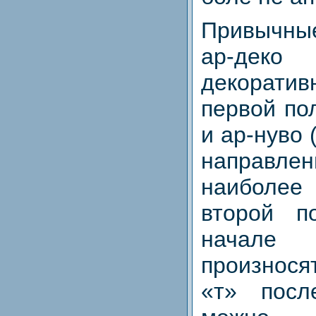
Привычн
ар‑деко
декорати
первой по
и ар‑нуво
направлен
наиболее
второй п
начале
произнос
«т» посл