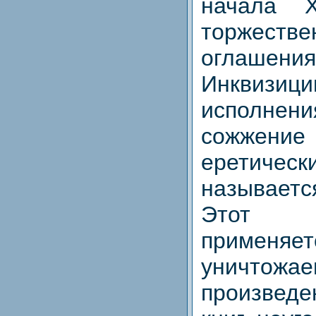
начала 
торжестве
оглашен
Инквизи
исполнен
сожжени
еретиче
называе
Этот 
применяет
уничтожа
произведе