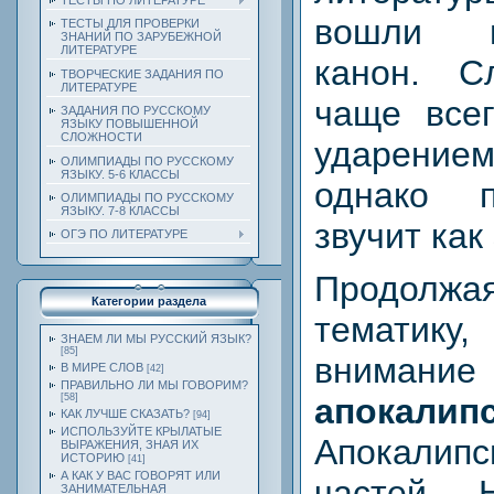
ТЕСТЫ ПО ЛИТЕРАТУРЕ
вошли в
ТЕСТЫ ДЛЯ ПРОВЕРКИ
ЗНАНИЙ ПО ЗАРУБЕЖНОЙ
ЛИТЕРАТУРЕ
канон. 
ТВОРЧЕСКИЕ ЗАДАНИЯ ПО
ЛИТЕРАТУРЕ
чаще всег
ЗАДАНИЯ ПО РУССКОМУ
ЯЗЫКУ ПОВЫШЕННОЙ
СЛОЖНОСТИ
ударением
ОЛИМПИАДЫ ПО РУССКОМУ
ЯЗЫКУ. 5-6 КЛАССЫ
однако 
ОЛИМПИАДЫ ПО РУССКОМУ
ЯЗЫКУ. 7-8 КЛАССЫ
звучит как
ОГЭ ПО ЛИТЕРАТУРЕ
Продолжа
Категории раздела
темати
ЗНАЕМ ЛИ МЫ РУССКИЙ ЯЗЫК?
[85]
вниман
В МИРЕ СЛОВ
[42]
ПРАВИЛЬНО ЛИ МЫ ГОВОРИМ?
апокалипс
[58]
КАК ЛУЧШЕ СКАЗАТЬ?
[94]
ИСПОЛЬЗУЙТЕ КРЫЛАТЫЕ
Апокалип
ВЫРАЖЕНИЯ, ЗНАЯ ИХ
ИСТОРИЮ
[41]
А КАК У ВАС ГОВОРЯТ ИЛИ
частей Н
ЗАНИМАТЕЛЬНАЯ