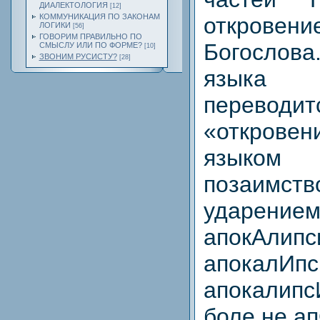
ДИАЛЕКТОЛОГИЯ
[12]
КОММУНИКАЦИЯ ПО ЗАКОНАМ
открове
ЛОГИКИ
[56]
ГОВОРИМ ПРАВИЛЬНО ПО
Богослова
СМЫСЛУ ИЛИ ПО ФОРМЕ?
[10]
ЗВОНИМ РУСИСТУ?
[28]
языка
перев
«откровен
языко
позаим
ударением
апокАли
апока
апокалип
боле не а