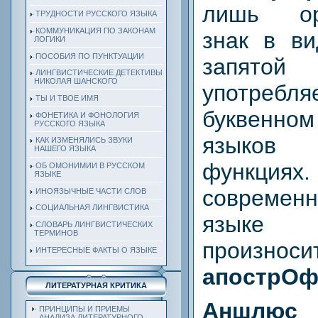
лишь ор
ТРУДНОСТИ РУССКОГО ЯЗЫКА
КОММУНИКАЦИЯ ПО ЗАКОНАМ
знак в ви
ЛОГИКИ
ПОСОБИЯ ПО ПУНКТУАЦИИ
запятой
ЛИНГВИСТИЧЕСКИЕ ДЕТЕКТИВЫ
НИКОЛАЯ ШАНСКОГО
употр
ТЫ И ТВОЕ ИМЯ
буквенном
ФОНЕТИКА И ФОНОЛОГИЯ
РУССКОГО ЯЗЫКА
языков 
КАК ИЗМЕНЯЛИСЬ ЗВУКИ
НАШЕГО ЯЗЫКА
функц
ОБ ОМОНИМИИ В РУССКОМ
ЯЗЫКЕ
совреме
ИНОЯЗЫЧНЫЕ ЧАСТИ СЛОВ
СОЦИАЛЬНАЯ ЛИНГВИСТИКА
языке
СЛОВАРЬ ЛИНГВИСТИЧЕСКИХ
ТЕРМИНОВ
произн
ИНТЕРЕСНЫЕ ФАКТЫ О ЯЗЫКЕ
апострОф
ЛИТЕРАТУРНАЯ КРИТИКА
Аншлюс
ПРИНЦИПЫ И ПРИЕМЫ
АНАЛИЗА ЛИТЕРАТУРНОГО