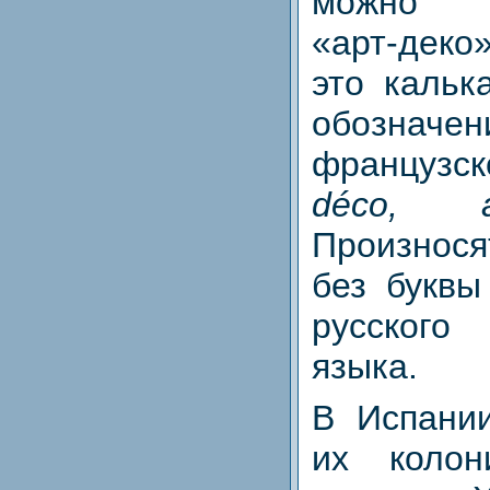
можно
«арт‑деко
это кальк
обозначен
французс
déco, a
Произнос
без буквы
русского
языка.
В Испании
их коло