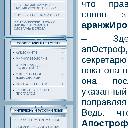
что пра
ПЕСЕНКИ ДЛЯ ЗАУЧИВАЯ
ПРАВИЛ РУССКОГО ЯЗЫКА
слово з
ИНОЯЗЫЧНЫЕ ЧАСТИ СЛОВ
аранжИро
НЕПРАВИЛЬНЫЕ ПРАВИЛА,
ИЛИ КАК ЗАПОМИНАТЬ
СЛОВАРНЫЕ СЛОВА
– Зде
СЛОВЕСНИКУ НА ЗАМЕТКУ
апОстро
АУДИОКНИГИ
секретар
МИР ФРАЗЕОЛОГИИ
ОЛИМПИАДЫ ДЛЯ
пока она н
ШКОЛЬНИКОВ
УВЛЕКАТЕЛЬНОЕ
она пос
ЯЗЫКОЗНАНИЕ
РАБОТА С ТЕКСТОМ
указанн
ГЕРОИ ДО ВСТРЕЧИ С
ПИСАТЕЛЕМ
поправля
Ведь, чт
ИНТЕРЕСНЫЙ РУССКИЙ ЯЗЫК
Апостро
ВЕЛИКИЕ О РУССКОМ ЯЗЫКЕ
СЛОВАРИ РУССКОГО ЯЗЫКА