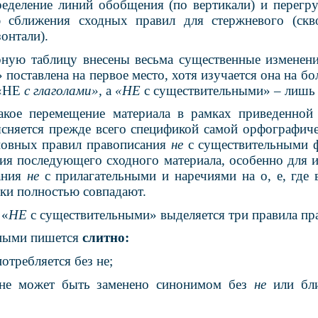
ределение линий обобщения (по вертикали) и перегр
ю сближения сходных правил для стержневого (скв
зонтали).
ную таблицу внесены весьма существенные изменени
поставлена на первое место, хотя изучается она на бол
 «НЕ
с глаголами»,
а
«НЕ
с существительными» – лишь в
акое перемещение материала в рамках приведенной
сняется прежде всего спецификой самой орфографиче
новных правил правописания
не
с существительными ф
ния последующего сходного материала, особенно для и
ания
не
с прилагательными и наречиями на о, е, где 
ски полностью совпадают.
 «
НЕ
с существительными» выделяется три правила пр
ьными пишется
слитно:
потребляется без не;
 не может быть заменено синонимом без
не
или бл