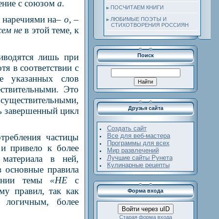
ление с союзом
а.
ПОСЧИТАЕМ КНИГИ
с наречиями на
– о, –
ЛЮБИМЫЕ ПОЭТЫ И
СТИХОТВОРЕНИЯ РОССИЯН
всем не
в этой теме, к
риводятся лишь при
Поиск
отя в соответствии с
е указанных слов
ствительными. Это
 существительными,
Друзья сайта
ь завершенный цикл
Создать сайт
Все для веб-мастера
отребления частицы
Программы для всех
 и привело к более
Мир развлечений
 материала в ней,
Лучшие сайты Рунета
Кулинарные рецепты
в основные правила
чении темы
«НЕ
с
му правил, так как
Форма входа
 логичным, более
Войти через uID
Старая форма входа