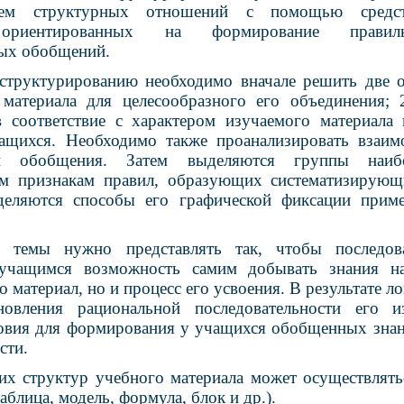
ем структурных отношений с помощью средст
, ориентированных на формирование прав
ых обобщений.
структурированию необходимо вначале решить две о
 материала для целесообразного его объединения; 
 соответствие с характером изучаемого материала
ащихся. Необходимо также проанализировать взаим
ии обобщения. Затем выделяются группы наиб
 признакам правил, образующих систематизирующ
еделяются способы его графической фиксации приме
темы нужно представлять так, чтобы последова
 учащимся возможность самим добывать знания на
о материал, но и процесс его усвоения. В результате 
новления рациональной последовательности его и
овия для формирования у учащихся обобщенных зна
сти.
их структур учебного материала может осуществлят
аблица, модель, формула, блок и др.).