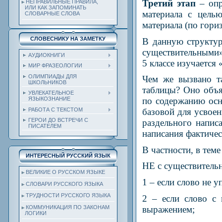
Третий этап
– оп
НЕПРАВИЛЬНЫЕ ПРАВИЛА,
ИЛИ КАК ЗАПОМИНАТЬ
материала с цель
СЛОВАРНЫЕ СЛОВА
материала (по гори
СЛОВЕСНИКУ НА ЗАМЕТКУ
В данную структур
существительными» 
АУДИОКНИГИ
5 классе изучается
МИР ФРАЗЕОЛОГИИ
ОЛИМПИАДЫ ДЛЯ
Чем же вызвано т
ШКОЛЬНИКОВ
таблицы? Оно объя
УВЛЕКАТЕЛЬНОЕ
по содержанию ос
ЯЗЫКОЗНАНИЕ
РАБОТА С ТЕКСТОМ
базовой для усвое
ГЕРОИ ДО ВСТРЕЧИ С
раздельного напис
ПИСАТЕЛЕМ
написания фактиче
В частности, в теме
ИНТЕРЕСНЫЙ РУССКИЙ ЯЗЫК
НЕ с существител
ВЕЛИКИЕ О РУССКОМ ЯЗЫКЕ
1 – если слово не у
СЛОВАРИ РУССКОГО ЯЗЫКА
ТРУДНОСТИ РУССКОГО ЯЗЫКА
2 – если слово с
выражением;
КОММУНИКАЦИЯ ПО ЗАКОНАМ
ЛОГИКИ