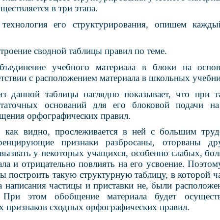
ществляется в три этапа.
технология его структурирования, опишем кажды
строение сводной таблицы правил по теме.
бъединение учебного материала в блоки на осно
етствии с расположением материала в школьных учебни
из данной таблицы наглядно показывает, что при т
статочных оснований для его блоковой подачи на
бщения орфографических правил.
, как видно, прослеживается в ней с большим труд
ренцирующие признаки разбросаны, оторваны дру
 вызвать у некоторых учащихся, особенно слабых, бол
ала и отрицательно повлиять на его усвоение. Поэтом
бы построить такую структурную таблицу, в которой 
а написания частицы и приставки не, были расположе
 При этом обобщение материала будет осуществ
признаков сходных орфографических правил.