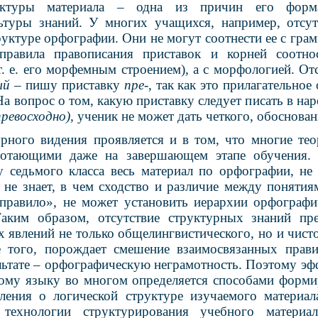
уктуры материала – одна из причин его форма
ьтуры знаний. У многих учащихся, например, отсу
руктуре орфографии. Они не могут соотнести ее с гра
 правила правописания приставок и корней соотно
т. е. его морфемным строением), а с морфологией. О
ый
– пишу приставку
пре-,
так как это прилагательно
 На вопрос о том, какую приставку следует писать в на
превосходно),
ученик не может дать четкого, обоснован
урного видения проявляется и в том, что многие тео
ботающими даже на завершающем этапе обучения. 
 седьмого класса весь материал по орфографии, не
 не знает, в чем сходство и различие между поняти
правило», не может установить иерархии орфограф
аким образом, отсутствие структурных знаний пре
 явлений не только общелингвистического, но и чист
ме того, порождает смешение взаимосвязанных прав
ультате – орфографическую неграмотность. Поэтому эф
ому языку во многом определяется способами форми
ления о логической структуре изучаемого материал
 технологии структурирования учебного материа