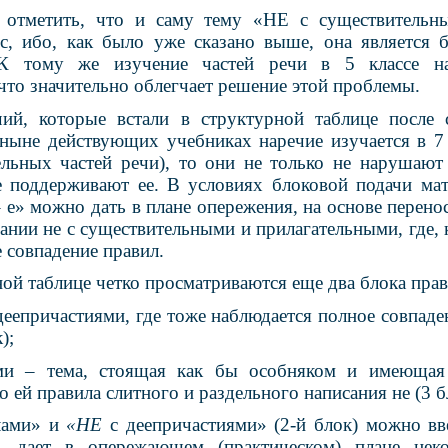
 отметить, что и саму тему «НЕ с существительн
сс, ибо, как было уже сказано выше, она является 
 К тому же изучение частей речи в 5 классе на
что значительно облегчает решение этой проблемы.
чий, которые встали в структурной таблице после
 ныне действующих учебниках наречие изучается в 7 
ельных частей речи), то они не только не нарушают
ее поддерживают ее. В условиях блоковой подачи ма
– е» можно дать в плане опережения, на основе перено
ании не с существительными и прилагательными, где, 
 совпадение правил.
ой таблице четко просматриваются еще два блока прав
 деепричастиями, где тоже наблюдается полное совпад
);
ми – тема, стоящая как бы особняком и имеющая
о ей правила слитного и раздельного написания не (3 б
лами» и
«НЕ
с деепричастиями» (2-й блок) можно вв
 дает в опережающем (практическом) плане нек