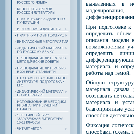
выявленных в н
РУССКОГО ЯЗЫКА
КОНСПЕКТЫ УРОКОВ
моделирования
РУССКОЙ ЛИТЕРАТУРЫ
дифференцированн
ПРАКТИЧЕСКИЕ ЗАДАНИЯ ПО
ПУНКТУАЦИИ
При подготовке к 
ИЗЛОЖЕНИЯ И ДИКТАНТЫ
определить объем
ПРАКТИКУМ ПО ЛИТЕРАТУРЕ
описания модели в
ВНЕКЛАССНЫЕ МЕРОПРИЯТИЯ
возможностями уч
ДИДАКТИЧЕСКИЙ МАТЕРИАЛ
определить лин
ПО РУССКОМУ ЯЗЫКУ
ПРЕПОДАВАНИЕ ЛИТЕРАТУРЫ.
дифференцирующим
МЕТОДИЧЕСКИЕ СОВЕТЫ
материала, и опр
ПРЕПОДАВАНИЕ ЛИТЕРАТУРЫ
работы над темой.
В XXI ВЕКЕ. СТАНДАРТЫ
СТО САМЫХ ВАЖНЫХ ТЕМ ПО
Общую структуру 
ЛИТЕРАТУРЕ. ПОДГОТОВКА К
ЕГЭ
материала давала
ДИДАКТИЧЕСКИЙ МАТЕРИАЛ
осознавать не тольк
ПО ЛИТЕРАТУРЕ
материала и уста
ИСПОЛЬЗОВАНИЕ МЕТОДИКИ
РИВИНА ПРИ ИЗУЧЕНИИ
благоприятные усл
СТИХОВ
способов деятельно
ЭЛЕКТИВНЫЙ КУРС
"ЗАРУБЕЖНАЯ ЛИТЕРАТУРА".
10-11 КЛАССЫ
Фиксация логическ
ЧИТАЕТ АВТОР
способами (схема, т