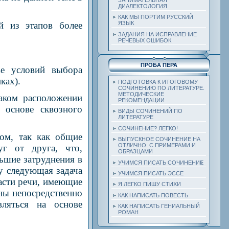
ДИАЛЕКТОЛОГИЯ
КАК МЫ ПОРТИМ РУССКИЙ
й из этапов более
ЯЗЫК
ЗАДАНИЯ НА ИСПРАВЛЕНИЕ
РЕЧЕВЫХ ОШИБОК
ПРОБА ПЕРА
ве условий выбора
ках).
ПОДГОТОВКА К ИТОГОВОМУ
СОЧИНЕНИЮ ПО ЛИТЕРАТУРЕ.
МЕТОДИЧЕСКИЕ
аком расположении
РЕКОМЕНДАЦИИ
 основе сквозного
ВИДЫ СОЧИНЕНИЙ ПО
ЛИТЕРАТУРЕ
СОЧИНЕНИЕ? ЛЕГКО!
ом, так как общие
ВЫПУСКНОЕ СОЧИНЕНИЕ НА
ОТЛИЧНО. С ПРИМЕРАМИ И
г от друга, что,
ОБРАЗЦАМИ
ьшие затруднения в
УЧИМСЯ ПИСАТЬ СОЧИНЕНИЕ
у следующая задача
УЧИМСЯ ПИСАТЬ ЭССЕ
части речи, имеющие
Я ЛЕГКО ПИШУ СТИХИ
ны непосредственно
КАК НАПИСАТЬ ПОВЕСТЬ
ляться на основе
КАК НАПИСАТЬ ГЕНИАЛЬНЫЙ
РОМАН