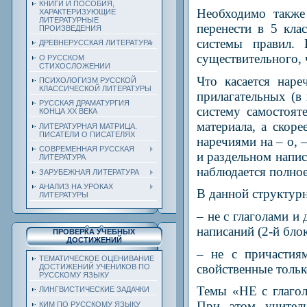
КНИГИ И ПОСОБИЯ,
Необходимо также
ХАРАКТЕРИЗУЮЩИЕ
ЛИТЕРАТУРНЫЕ
перенести в 5 кла
ПРОИЗВЕДЕНИЯ
системы правил.
ДРЕВНЕРУССКАЯ ЛИТЕРАТУРА
существительного, 
О РУССКОМ
СТИХОСЛОЖЕНИИ
Что касается наре
ПСИХОЛОГИЗМ РУССКОЙ
КЛАССИЧЕСКОЙ ЛИТЕРАТУРЫ
прилагательных (в
РУССКАЯ ДРАМАТУРГИЯ
систему самостоят
КОНЦА ХХ ВЕКА
материала, а скор
ЛИТЕРАТУРНАЯ МАТРИЦА.
ПИСАТЕЛИ О ПИСАТЕЛЯХ
наречиями на – о, 
СОВРЕМЕННАЯ РУССКАЯ
и раздельном напис
ЛИТЕРАТУРА
наблюдается полное
ЗАРУБЕЖНАЯ ЛИТЕРАТУРА
АНАЛИЗ НА УРОКАХ
В данной структурн
ЛИТЕРАТУРЫ
– не с глаголами и
написаний (2-й блок
ПРОВЕРКА УЧЕБНЫХ
ДОСТИЖЕНИЙ
– не с причастия
ТЕМАТИЧЕСКОЕ ОЦЕНИВАНИЕ
свойственные тольк
ДОСТИЖЕНИЙ УЧЕНИКОВ ПО
РУССКОМУ ЯЗЫКУ
Темы «НЕ с глаго
ЛИНГВИСТИЧЕСКИЕ ЗАДАЧКИ
При этом учитель
КИМ ПО РУССКОМУ ЯЗЫКУ