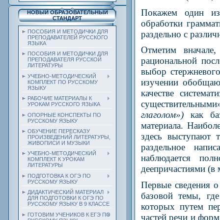
Покажем один из
НОВЫЙ ОБРАЗОВАТЕЛЬНЫЙ
СТАНДАРТ
обработки граммат
ПОСОБИЯ И МЕТОДИЧКИ ДЛЯ
раздельно с различ
ПРЕПОДАВАТЕЛЕЙ РУССКОГО
ЯЗЫКА
Отметим вначале
ПОСОБИЯ И МЕТОДИЧКИ ДЛЯ
рациональной посл
ПРЕПОДАВАТЕЛЯ РУССКОЙ
ЛИТЕРАТУРЫ
выбор стержневого
УЧЕБНО-МЕТОДИЧЕСКИЙ
изучении обобщаю
КОМПЛЕКТ ПО РУССКОМУ
ЯЗЫКУ
качестве система
РАБОЧИЕ МАТЕРИАЛЫ К
существительными
УРОКАМ РУССКОГО ЯЗЫКА
глаголом»)
как б
ОПОРНЫЕ КОНСПЕКТЫ ПО
РУССКОМУ ЯЗЫКУ
материала. Наибол
ОБУЧЕНИЕ ПЕРЕСКАЗУ
здесь выступают 
ПРОИЗВЕДЕНИЙ ЛИТЕРАТУРЫ,
ЖИВОПИСИ И МУЗЫКИ
раздельное напи
УЧЕБНО-МЕТОДИЧЕСКИЙ
наблюдается пол
КОМПЛЕКТ К УРОКАМ
ЛИТЕРАТУРЫ
деепричастиями (в 
ПОДГОТОВКА К ОГЭ ПО
РУССКОМУ ЯЗЫКУ
Первые сведения 
ДИДАКТИЧЕСКИЙ МАТЕРИАЛ
базовой темы, гд
ДЛЯ ПОДГОТОВКИ К ОГЭ ПО
РУССКОМУ ЯЗЫКУ В 9 КЛАССЕ
которых путем пе
ГОТОВИМ УЧЕНИКОВ К ЕГЭ ПО
частей речи и форм