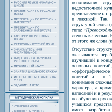
непонимание стр
РУССКИЙ ЯЗЫК В НАЧАЛЬНОЙ
ШКОЛЕ
недостаточной кул
ПРЕЗЕНТАЦИИ ПО РУССКОМУ
представление о ст
ЯЗЫКУ
и лексикой. Так,
ПРЕЗЕНТАЦИИ ПО РУССКОЙ
ЛИТЕРАТУРЕ
структурой слова (
ПРЕЗЕНТАЦИИ ПО
типа:
«Превосходн
ЗАРУБЕЖНОЙ ЛИТЕРАТУРЕ
степень качества».
КАРТОЧКИ ПО РУССКОМУ
ЯЗЫКУ
от этого же слова
(
СКАЗОЧНЫЙ РУССКИЙ ЯЗЫК
Отсутствие структ
ЗНАКОМЬТЕСЬ: ИМЯ
ЧИСЛИТЕЛЬНОЕ
оказываются нера
ВИДЫ РАЗБОРА НА УРОКАХ
изучивший к концу
РУССКОГО ЯЗЫКА
основных понятий,
ПРОФИЛЬНЫЙ КЛАСС
«орфографическое 
ЗАНЯТИЯ ШКОЛЬНОГО КРУЖКА
понятий и т. п. Т
ИГРОВЫЕ ФОРМЫ РАБОТЫ НА
УРОКЕ
понимания сложных
ЗАДАНИЕ НА ЛЕТО
характера, а кро
написаний и в рез
по обучению русск
МЕТОДИЧЕСКАЯ КОПИЛКА
учащихся представ
УЧЕБНЫЕ ПЛАНЫ
имеет разработка
КОНСПЕКТЫ УРОКОВ