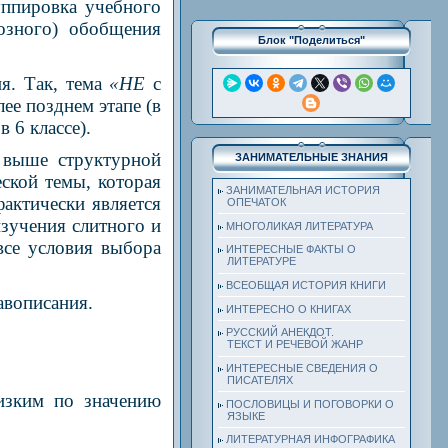
уппировка учебного
озного) обобщения
Блок "Поделиться"
я. Так, тема
«НЕ
с
ее позднем этапе (в
 6 классе).
 выше структурной
ЗАНИМАТЕЛЬНЫЕ ЗНАНИЯ
ской темы, которая
ЗАНИМАТЕЛЬНАЯ ИСТОРИЯ
актически является
ОПЕЧАТОК
зучения слитного и
МНОГОЛИКАЯ ЛИТЕРАТУРА
все условия выбора
ИНТЕРЕСНЫЕ ФАКТЫ О
ЛИТЕРАТУРЕ
ВСЕОБЩАЯ ИСТОРИЯ КНИГИ
авописания.
ИНТЕРЕСНО О КНИГАХ
РУССКИЙ АНЕКДОТ.
ТЕКСТ И РЕЧЕВОЙ ЖАНР
ИНТЕРЕСНЫЕ СВЕДЕНИЯ О
ПИСАТЕЛЯХ
изким по значению
ПОСЛОВИЦЫ И ПОГОВОРКИ О
ЯЗЫКЕ
ЛИТЕРАТУРНАЯ ИНФОГРАФИКА