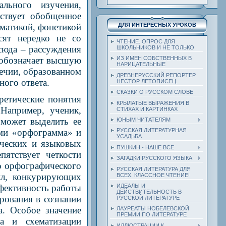
льного изучения,
тствует обобщенное
ДЛЯ ИНТЕРЕСНЫХ УРОКОВ
мматикой, фонетикой
сят нередко не со
ЧТЕНИЕ. ОПРОС ДЛЯ
тсюда – рассуждения
ШКОЛЬНИКОВ И НЕ ТОЛЬКО
е обозначает высшую
ИЗ ИМЕН СОБСТВЕННЫХ В
НАРИЦАТЕЛЬНЫЕ
речии, образованном
ДРЕВНЕРУССКИЙ РЕПОРТЕР
ного ответа.
НЕСТОР ЛЕТОПИСЕЦ
СКАЗКИ О РУССКОМ СЛОВЕ
ретические понятия
КРЫЛАТЫЕ ВЫРАЖЕНИЯ В
Например, ученик,
СТИХАХ И КАРТИНКАХ
 может выделить ее
ЮНЫМ ЧИТАТЕЛЯМ
ями «орфограмма» и
РУССКАЯ ЛИТЕРАТУРНАЯ
УСАДЬБА
ических и языковых
ПУШКИН - НАШЕ ВСЕ
пятствует четкости
ЗАГАДКИ РУССКОГО ЯЗЫКА
о орфографического
РУССКАЯ ЛИТЕРАТУРА ДЛЯ
ил, конкурирующих
ВСЕХ. КЛАССНОЕ ЧТЕНИЕ!
ИДЕАЛЫ И
фективность работы
ДЕЙСТВИТЕЛЬНОСТЬ В
рования в сознании
РУССКОЙ ЛИТЕРАТУРЕ
а. Особое значение
ЛАУРЕАТЫ НОБЕЛЕВСКОЙ
ПРЕМИИ ПО ЛИТЕРАТУРЕ
ла и схематизации
ИЛЛЮСТРАЦИИ К