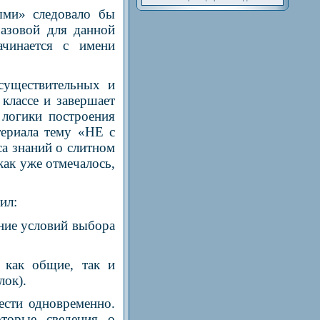
ыми» следовало бы
базовой для данной
чинается с имени
 существительных и
классе и завершает
 логики построения
териала тему «НЕ с
са знаний о слитном
как уже отмечалось,
ил:
ение условий выбора
 как общие, так и
лок).
ести одновременно.
оторые сведения о