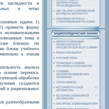
в наглядности и
ЛИТЕРАТУРНЫМ
ПРОИЗВЕДЕНИЯМ
ильных и четко
ЛИТ-РА, ИЛИ СОВРЕМЕННЫЙ
ВЗГЛЯД НА ЛИТЕРАТУРУ
ЛЮБИМЫЕ ПОЭТЫ И
сновные задачи: 1)
СТИХОТВОРЕНИЯ РОССИЯН
2) привести форму
 и познавательными
ЭНЦИКЛОПЕДИЧЕСКИЕ ЗНАНИЯ
освязанные темы и
КИРИЛЛ И МЕФОДИЙ -
олее близких по
ПЕРВОУЧИТЕЛИ И
ие блоки учебного
ПРОСВЕТИТЕЛИ ВСЕХ СЛАВЯН
ЯЗЫК И ФОЛЬКЛОР
нительно к этапам
РУССКИЙ ЯЗЫК
ТОЛКОВЫЙ СЛОВАРЬ
ПОСЛОВИЦ И ПОГОВОРОК
тельность анализа
СЛОВАРЬ
 основе переноса,
ЛИТЕРАТУРОВЕДЧЕСКИХ
логической обработки
ТЕРМИНОВ
зучения создаются
ГЕРОИ МИФОВ
ний и рациональных
ИСТОРИЯ РУССКОЙ
ЛИТЕРАТУРЫ
ИСТОРИЯ ЗАРУБЕЖНОЙ
ЛИТЕРАТУРЫ
ься разнообразными
ПИСАТЕЛИ, ИЗМЕНИВШИЕ МИР
ЗНАМЕНИТЫ ДИНАСТИИ