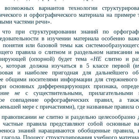
 возможных вариантов технологии структурирова
ического и орфографического материала на примере
ными частями речи».
, что при структурировании знаний по орфограф
едовательности в изучении материала особенно важ
 понятия или базовой темы как системообразующего
щего правила о слитном и раздельном написании
тизирующей (опорной) будет тема
«НЕ
слитно и ра
», которая должна изучаться в 5 классе первой (
азовая и наиболее пригодная для дальнейшего о
ее общими носителями информации для стержневого
три основных дифференцирующих признака, опред
сание
не
с существительными, прилагательными 
ное совпадение орфографических правил, а так
меньшей мере с причастиями), где названные правила 
о правописании
не
слитно и раздельно целесообразно 
е частные правила представляют собой основные ва
реноса знаний наращиваются обобщенные правила, 
 глагола. Процесс структурирования учебного материа