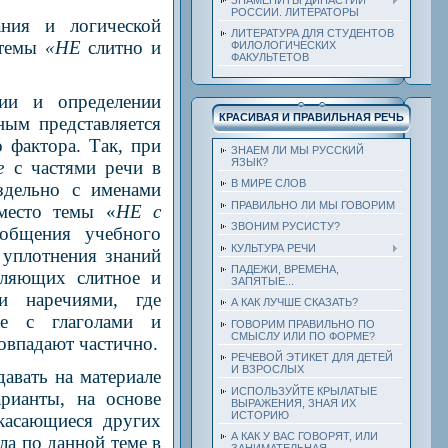
РОССИИ. ЛИТЕРАТОРЫ
ния и логической
ЛИТЕРАТУРА ДЛЯ СТУДЕНТОВ
 темы
«НЕ
слитно и
ФИЛОЛОГИЧЕСКИХ
ФАКУЛЬТЕТОВ
ии и определении
КРАСИВАЯ И ПРАВИЛЬНАЯ РЕЧЬ
ным представляется
 фактора. Так, при
ЗНАЕМ ЛИ МЫ РУССКИЙ
ЯЗЫК?
не
с частями речи в
В МИРЕ СЛОВ
здельно с именами
ПРАВИЛЬНО ЛИ МЫ ГОВОРИМ
вместо темы «
НЕ с
ЗВОНИМ РУСИСТУ?
бобщения учебного
КУЛЬТУРА РЕЧИ
 уплотнения знаний
ПАДЕЖИ, ВРЕМЕНА,
еляющих слитное и
ЗАПЯТЫЕ...
и наречиями, где
А КАК ЛУЧШЕ СКАЗАТЬ?
же с глаголами и
ГОВОРИМ ПРАВИЛЬНО ПО
СМЫСЛУ ИЛИ ПО ФОРМЕ?
совпадают частично.
РЕЧЕВОЙ ЭТИКЕТ ДЛЯ ДЕТЕЙ
И ВЗРОСЛЫХ
давать на материале
ИСПОЛЬЗУЙТЕ КРЫЛАТЫЕ
рианты, на основе
ВЫРАЖЕНИЯ, ЗНАЯ ИХ
ИСТОРИЮ
касающиеся других
А КАК У ВАС ГОВОРЯТ, ИЛИ
ла по данной теме в
ЗАНИМАТЕЛЬНАЯ