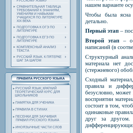
РУССКОМУ ЯЗЫКУ
нашем варианте осу
СРАВНИТЕЛЬНАЯ ТАБЛИЦА
ТРЕБОВАНИЙ К ЗНАНИЯМ,
Чтобы была ясна 
УМЕНИЯМ И НАВЫКАМ
УЧАЩИХСЯ ПО ЛИТЕРАТУРЕ
детально.
ХIХ ВЕКА
ПОДГОТОВКА К ОГЭ ПО
Первый этап
– по
ЛИТЕРАТУРЕ
ПОДГОТОВКА К ЕГЭ ПО
Второй этап
– о
ЛИТЕРАТУРЕ
написаний (в соотв
КОМПЛЕКСНЫЙ АНАЛИЗ
ТЕКСТА
Структурный анал
РУССКИЙ ЯЗЫК. К ПЯТЕРКЕ
ШАГ ЗА ШАГОМ
материала нет до
(стержневого) обо
Сходный материал
ПРАВИЛА РУССКОГО ЯЗЫКА
правила и диффе
РУССКИЙ ЯЗЫК: КРАТКИЙ
безусловно, может
ТЕОРЕТИЧЕСКИЙ КУРС ДЛЯ
ШКОЛЬНИКОВ
восприятии матери
ПАМЯТКА ДЛЯ УЧЕНИКА
состоит в том, что
ПРАВИЛА В СТИХАХ
одинаковые правил
ПЕСЕНКИ ДЛЯ ЗАУЧИВАЯ
друг за другом.
ПРАВИЛ РУССКОГО ЯЗЫКА
дифференцирующих 
ИНОЯЗЫЧНЫЕ ЧАСТИ СЛОВ