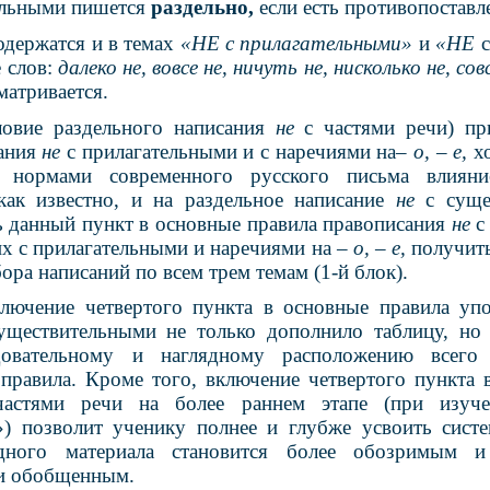
тельными пишется
раздельно,
если есть противопостав
одержатся и в темах
«НЕ с прилагательными»
и
«НЕ
 слов:
далеко не, вовсе не, ничуть не, нисколько не, со
матривается.
ловие раздельного написания
не
с частями речи) п
сания
не
с прилагательными и с наречиями на
– о, – е,
х
и нормами современного русского письма влияни
 как известно, и на раздельное написание
не
с суще
ь данный пункт в основные правила правописания
не
с
х с прилагательными и наречиями на
– о, – е,
получит
ра написаний по всем трем темам (1-й блок).
лючение четвертого пункта в основные правила уп
уществительными не только дополнило таблицу, но
довательному и наглядному расположению всего
 правила. Кроме того, включение четвертого пункта 
частями речи на более раннем этапе (при изу
) позволит ученику полнее и глубже усвоить систе
одного материала становится более обозримым и
и обобщенным.