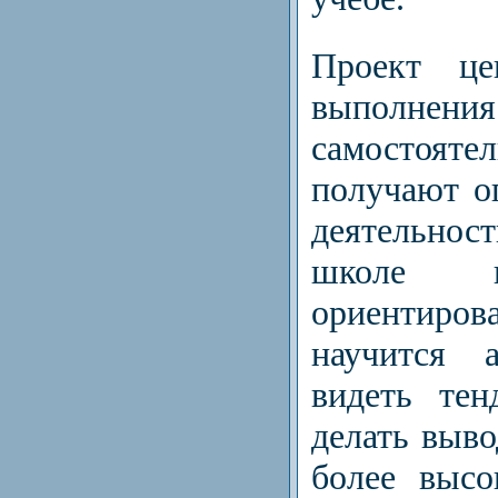
Проект ц
выполне
самостоят
получают о
деятельно
школе ис
ориентиро
научится а
видеть тен
делать выво
более высо