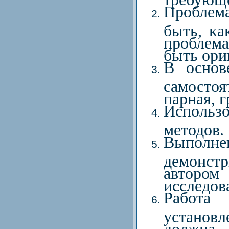
Проблема
быть, ка
проблем
быть ори
В основ
самосто
парная, 
Использ
методов.
Выпол
демонс
автором 
исследов
Работа
установл
должна