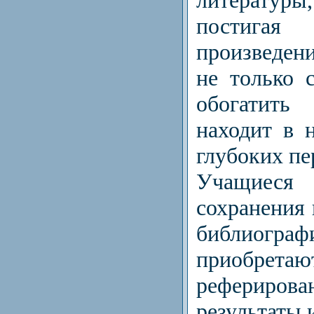
литератур
постигая
произведени
не только 
обогатить
находит в 
глубоких пе
Учащиеся
сохранения
библиогр
приобретаю
рефериров
результаты 