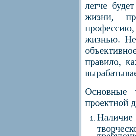
легче буде
жизни, п
професси
жизнью. Не
объективно
правило, к
вырабатыва
Основные 
проектной д
Наличие 
творческ
требующе