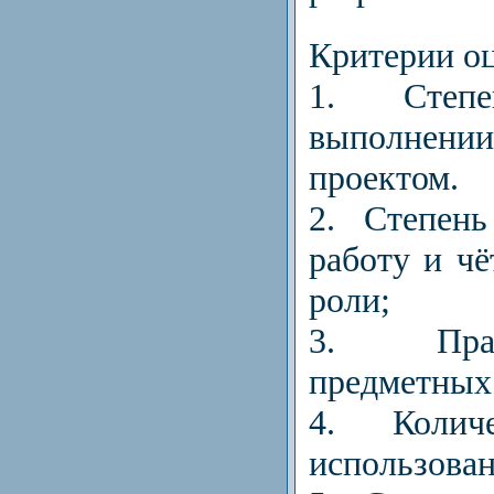
Критерии о
1. Степе
выполнении
проектом.
2. Степен
работу и ч
роли;
3. Практ
предметных
4. Колич
использован