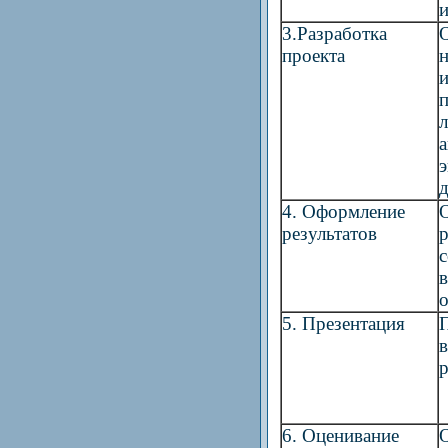
3.Разработка
проекта
п
л
а
э
д
4. Оформление
результатов
р
с
о
5. Презентация
6. Оценивание