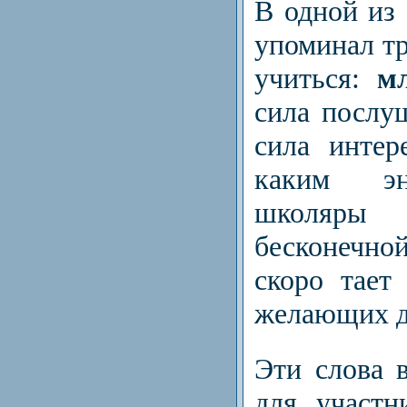
В одной из
упоминал т
учиться:
м
сила послу
сила интер
каким эн
школяры 
бесконечной
скоро тает
желающих до
Эти слова 
для участн