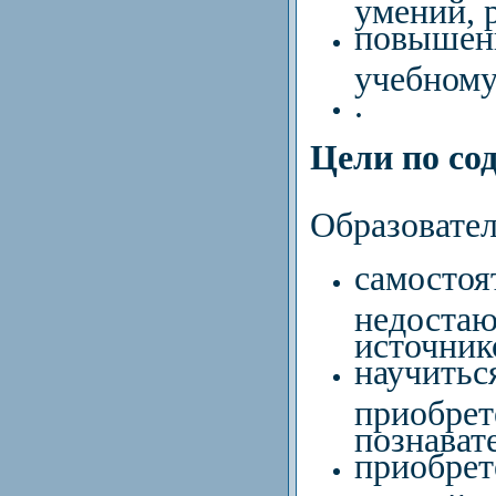
умений, 
повыше
учебному
.
Цели по со
Образовател
самостоя
недост
источник
научи
приобрет
познават
приобр