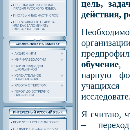
цель, зада
ПЕСЕНКИ ДЛЯ ЗАУЧИВАЯ
ПРАВИЛ РУССКОГО ЯЗЫКА
действия, 
ИНОЯЗЫЧНЫЕ ЧАСТИ СЛОВ
НЕПРАВИЛЬНЫЕ ПРАВИЛА,
ИЛИ КАК ЗАПОМИНАТЬ
Необходи
СЛОВАРНЫЕ СЛОВА
организац
СЛОВЕСНИКУ НА ЗАМЕТКУ
предпрофи
АУДИОКНИГИ
МИР ФРАЗЕОЛОГИИ
обучение
, 
ОЛИМПИАДЫ ДЛЯ
ШКОЛЬНИКОВ
парную фо
УВЛЕКАТЕЛЬНОЕ
ЯЗЫКОЗНАНИЕ
учащихс
РАБОТА С ТЕКСТОМ
ГЕРОИ ДО ВСТРЕЧИ С
исследовате
ПИСАТЕЛЕМ
Я считаю, ч
ИНТЕРЕСНЫЙ РУССКИЙ ЯЗЫК
– перехо
ВЕЛИКИЕ О РУССКОМ ЯЗЫКЕ
СЛОВАРИ РУССКОГО ЯЗЫКА