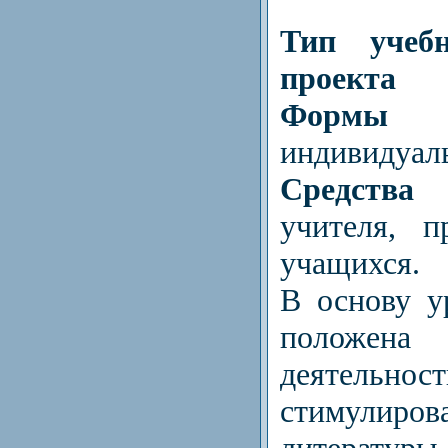
Тип учебн
проекта
Формы
индивидуал
Средства
учителя, п
учащихся.
В основу у
положена
деятельнос
стимулиров