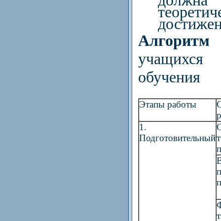
теорет
достижен
Алгоритм
д
учащихся
обучения
Этапы работы
1.
Подготовительный
т
п
п
п