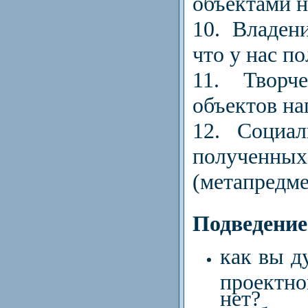
объектами н
10. Владен
что у нас по
11. Творч
объектов на
12. Социал
получе
(метапредме
Подведение
как вы д
проектно
нет?