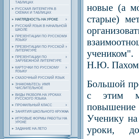
ТАБЛИЦАХ
новые (а м
РУССКАЯ ЛИТЕРАТУРА В
СХЕМАХ И ТАБЛИЦАХ
старые) ме
НАГЛЯДНОСТЬ НА УРОКЕ
РУССКИЙ ЯЗЫК В НАЧАЛЬНОЙ
организова
ШКОЛЕ
ПРЕЗЕНТАЦИИ ПО РУССКОМУ
взаимоот
ЯЗЫКУ
ПРЕЗЕНТАЦИИ ПО РУССКОЙ
учеником".
ЛИТЕРАТУРЕ
ПРЕЗЕНТАЦИИ ПО
ЗАРУБЕЖНОЙ ЛИТЕРАТУРЕ
Н.Ю. Пахом
КАРТОЧКИ ПО РУССКОМУ
ЯЗЫКУ
СКАЗОЧНЫЙ РУССКИЙ ЯЗЫК
Большой пр
ЗНАКОМЬТЕСЬ: ИМЯ
ЧИСЛИТЕЛЬНОЕ
с этим мн
ВИДЫ РАЗБОРА НА УРОКАХ
РУССКОГО ЯЗЫКА
повышение 
ПРОФИЛЬНЫЙ КЛАСС
ЗАНЯТИЯ ШКОЛЬНОГО КРУЖКА
Ученику на
ИГРОВЫЕ ФОРМЫ РАБОТЫ НА
УРОКЕ
уроки, д
ЗАДАНИЕ НА ЛЕТО