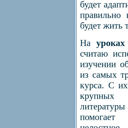
будет адапт
правильно 
будет жить 
На
уроках
считаю исп
изучении о
из самых т
курса. С и
крупных 
литературы
помогает
целостное