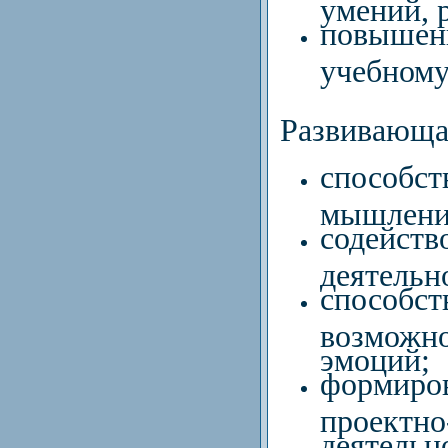
умений, 
повыше
учебному
Развивающа
способс
мышления
содейст
деятельн
способс
возмож
эмоций;
формир
проектно
деятельн