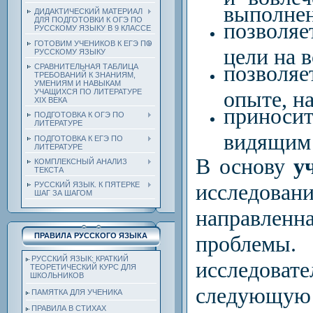
выполнен
ДИДАКТИЧЕСКИЙ МАТЕРИАЛ
ДЛЯ ПОДГОТОВКИ К ОГЭ ПО
позволяе
РУССКОМУ ЯЗЫКУ В 9 КЛАССЕ
ГОТОВИМ УЧЕНИКОВ К ЕГЭ ПО
цели на в
РУССКОМУ ЯЗЫКУ
позволя
СРАВНИТЕЛЬНАЯ ТАБЛИЦА
ТРЕБОВАНИЙ К ЗНАНИЯМ,
УМЕНИЯМ И НАВЫКАМ
опыте, н
УЧАЩИХСЯ ПО ЛИТЕРАТУРЕ
ХIХ ВЕКА
приноси
ПОДГОТОВКА К ОГЭ ПО
ЛИТЕРАТУРЕ
видящим 
ПОДГОТОВКА К ЕГЭ ПО
ЛИТЕРАТУРЕ
В основу
уч
КОМПЛЕКСНЫЙ АНАЛИЗ
ТЕКСТА
исследо
РУССКИЙ ЯЗЫК. К ПЯТЕРКЕ
ШАГ ЗА ШАГОМ
направлен
проблемы
ПРАВИЛА РУССКОГО ЯЗЫКА
РУССКИЙ ЯЗЫК: КРАТКИЙ
исследоват
ТЕОРЕТИЧЕСКИЙ КУРС ДЛЯ
ШКОЛЬНИКОВ
следующую
ПАМЯТКА ДЛЯ УЧЕНИКА
ПРАВИЛА В СТИХАХ