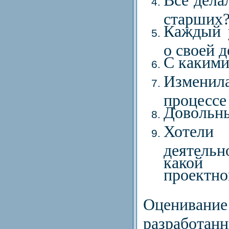
старших
Каждый у
о своей 
С какими
Измени
процессе
Довольны
Хотели
деятельн
какой 
проектно
Оценивание 
разработанн