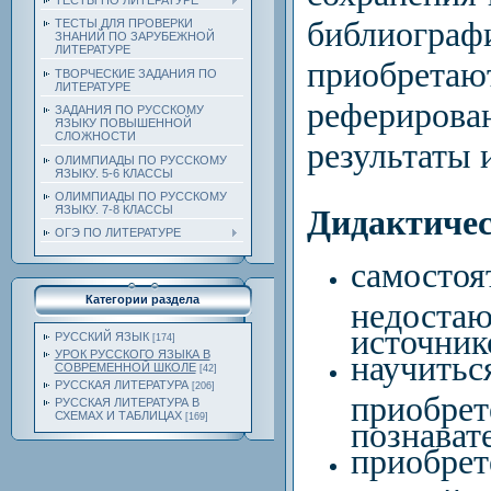
ТЕСТЫ ПО ЛИТЕРАТУРЕ
библиогр
ТЕСТЫ ДЛЯ ПРОВЕРКИ
ЗНАНИЙ ПО ЗАРУБЕЖНОЙ
ЛИТЕРАТУРЕ
приобретаю
ТВОРЧЕСКИЕ ЗАДАНИЯ ПО
ЛИТЕРАТУРЕ
рефериров
ЗАДАНИЯ ПО РУССКОМУ
ЯЗЫКУ ПОВЫШЕННОЙ
СЛОЖНОСТИ
результаты 
ОЛИМПИАДЫ ПО РУССКОМУ
ЯЗЫКУ. 5-6 КЛАССЫ
ОЛИМПИАДЫ ПО РУССКОМУ
Дидактичес
ЯЗЫКУ. 7-8 КЛАССЫ
ОГЭ ПО ЛИТЕРАТУРЕ
самостоя
Категории раздела
недост
источник
РУССКИЙ ЯЗЫК
[174]
УРОК РУССКОГО ЯЗЫКА В
научи
СОВРЕМЕННОЙ ШКОЛЕ
[42]
РУССКАЯ ЛИТЕРАТУРА
[206]
приобрет
РУССКАЯ ЛИТЕРАТУРА В
СХЕМАХ И ТАБЛИЦАХ
[169]
познават
приобр