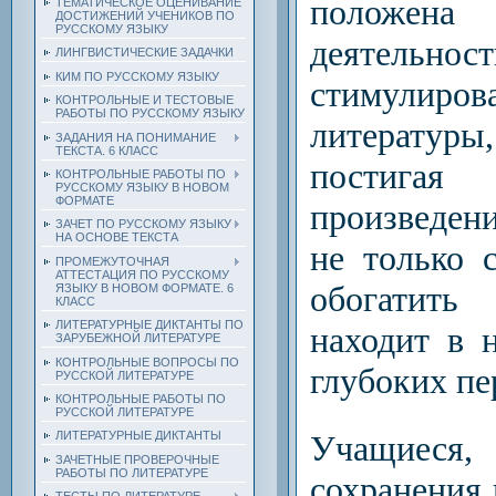
положена
ТЕМАТИЧЕСКОЕ ОЦЕНИВАНИЕ
ДОСТИЖЕНИЙ УЧЕНИКОВ ПО
РУССКОМУ ЯЗЫКУ
деятельнос
ЛИНГВИСТИЧЕСКИЕ ЗАДАЧКИ
КИМ ПО РУССКОМУ ЯЗЫКУ
стимулиров
КОНТРОЛЬНЫЕ И ТЕСТОВЫЕ
РАБОТЫ ПО РУССКОМУ ЯЗЫКУ
литератур
ЗАДАНИЯ НА ПОНИМАНИЕ
ТЕКСТА. 6 КЛАСС
постигая
КОНТРОЛЬНЫЕ РАБОТЫ ПО
РУССКОМУ ЯЗЫКУ В НОВОМ
ФОРМАТЕ
произведени
ЗАЧЕТ ПО РУССКОМУ ЯЗЫКУ
НА ОСНОВЕ ТЕКСТА
не только 
ПРОМЕЖУТОЧНАЯ
АТТЕСТАЦИЯ ПО РУССКОМУ
обогатить
ЯЗЫКУ В НОВОМ ФОРМАТЕ. 6
КЛАСС
ЛИТЕРАТУРНЫЕ ДИКТАНТЫ ПО
находит в 
ЗАРУБЕЖНОЙ ЛИТЕРАТУРЕ
КОНТРОЛЬНЫЕ ВОПРОСЫ ПО
глубоких п
РУССКОЙ ЛИТЕРАТУРЕ
КОНТРОЛЬНЫЕ РАБОТЫ ПО
РУССКОЙ ЛИТЕРАТУРЕ
Учащиеся
ЛИТЕРАТУРНЫЕ ДИКТАНТЫ
ЗАЧЕТНЫЕ ПРОВЕРОЧНЫЕ
РАБОТЫ ПО ЛИТЕРАТУРЕ
сохранения