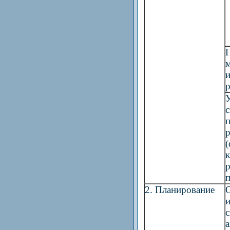
м
и
р
р
(
к
р
п
2. Планирование
и
с
а