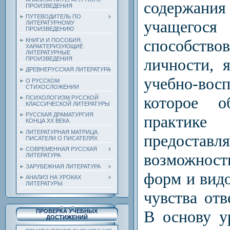
содержан
ПРОИЗВЕДЕНИЯ
ПУТЕВОДИТЕЛЬ ПО
учащего
ЛИТЕРАТУРНОМУ
ПРОИЗВЕДЕНИЮ
способств
КНИГИ И ПОСОБИЯ,
ХАРАКТЕРИЗУЮЩИЕ
ЛИТЕРАТУРНЫЕ
ПРОИЗВЕДЕНИЯ
личности, 
ДРЕВНЕРУССКАЯ ЛИТЕРАТУРА
учебно-во
О РУССКОМ
СТИХОСЛОЖЕНИИ
которое о
ПСИХОЛОГИЗМ РУССКОЙ
КЛАССИЧЕСКОЙ ЛИТЕРАТУРЫ
РУССКАЯ ДРАМАТУРГИЯ
практик
КОНЦА ХХ ВЕКА
ЛИТЕРАТУРНАЯ МАТРИЦА.
предостав
ПИСАТЕЛИ О ПИСАТЕЛЯХ
СОВРЕМЕННАЯ РУССКАЯ
возможнос
ЛИТЕРАТУРА
ЗАРУБЕЖНАЯ ЛИТЕРАТУРА
форм и вид
АНАЛИЗ НА УРОКАХ
ЛИТЕРАТУРЫ
чувства отв
В основу у
ПРОВЕРКА УЧЕБНЫХ
ДОСТИЖЕНИЙ