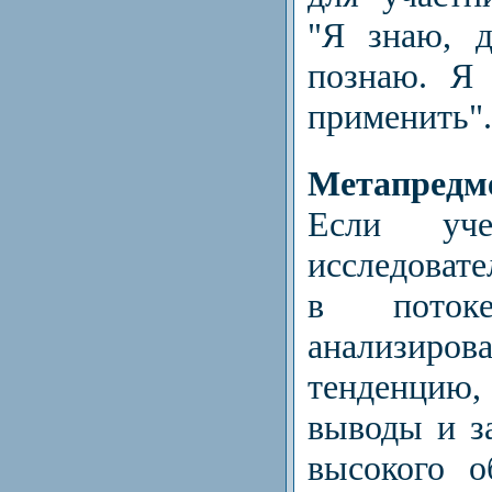
"Я знаю, д
познаю. Я 
применить".
Метапредм
Если уч
исследоват
в потоке
анализиро
тенденцию,
выводы и з
высокого о