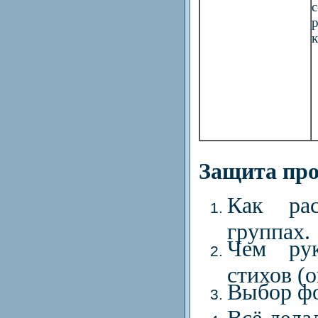
с
Защита про
Как рас
группах.
Чем рук
стихов (
Выбор фо
Всё дела