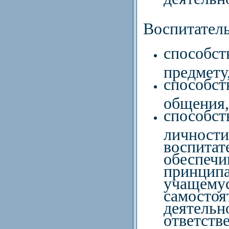
Воспитатель
способст
предмету
способс
общения,
способст
личност
воспитат
обеспечи
принцип
учащем
самостоя
деятель
ответстве