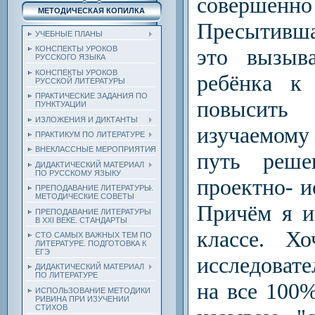
совершен
МЕТОДИЧЕСКАЯ КОПИЛКА
Пресытивша
УЧЕБНЫЕ ПЛАНЫ
это вызыв
КОНСПЕКТЫ УРОКОВ
РУССКОГО ЯЗЫКА
КОНСПЕКТЫ УРОКОВ
ребёнка к
РУССКОЙ ЛИТЕРАТУРЫ
ПРАКТИЧЕСКИЕ ЗАДАНИЯ ПО
повысит
ПУНКТУАЦИИ
ИЗЛОЖЕНИЯ И ДИКТАНТЫ
изучаемому
ПРАКТИКУМ ПО ЛИТЕРАТУРЕ
ВНЕКЛАССНЫЕ МЕРОПРИЯТИЯ
путь реш
ДИДАКТИЧЕСКИЙ МАТЕРИАЛ
ПО РУССКОМУ ЯЗЫКУ
проектно- и
ПРЕПОДАВАНИЕ ЛИТЕРАТУРЫ.
МЕТОДИЧЕСКИЕ СОВЕТЫ
Причём я и
ПРЕПОДАВАНИЕ ЛИТЕРАТУРЫ
В XXI ВЕКЕ. СТАНДАРТЫ
классе. Хо
СТО САМЫХ ВАЖНЫХ ТЕМ ПО
ЛИТЕРАТУРЕ. ПОДГОТОВКА К
ЕГЭ
исследоват
ДИДАКТИЧЕСКИЙ МАТЕРИАЛ
ПО ЛИТЕРАТУРЕ
на все 100%
ИСПОЛЬЗОВАНИЕ МЕТОДИКИ
РИВИНА ПРИ ИЗУЧЕНИИ
СТИХОВ