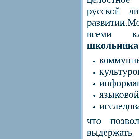
русской л
развитии.М
всеми 
школьника
коммуник
культуро
информа
языковой
исследов
что позво
выдержать