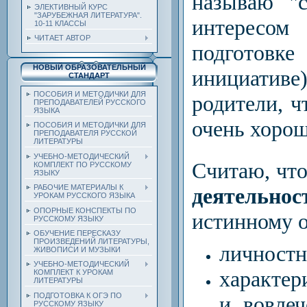
называю "с
ЭЛЕКТИВНЫЙ КУРС
"ЗАРУБЕЖНАЯ ЛИТЕРАТУРА".
интересо
10-11 КЛАССЫ
ЧИТАЕТ АВТОР
подготовке
НОВЫЙ ОБРАЗОВАТЕЛЬНЫЙ
инициати
СТАНДАРТ
ПОСОБИЯ И МЕТОДИЧКИ ДЛЯ
родители, ч
ПРЕПОДАВАТЕЛЕЙ РУССКОГО
ЯЗЫКА
очень хоро
ПОСОБИЯ И МЕТОДИЧКИ ДЛЯ
ПРЕПОДАВАТЕЛЯ РУССКОЙ
ЛИТЕРАТУРЫ
УЧЕБНО-МЕТОДИЧЕСКИЙ
Считаю, что
КОМПЛЕКТ ПО РУССКОМУ
ЯЗЫКУ
РАБОЧИЕ МАТЕРИАЛЫ К
деятельно
УРОКАМ РУССКОГО ЯЗЫКА
ОПОРНЫЕ КОНСПЕКТЫ ПО
истинному о
РУССКОМУ ЯЗЫКУ
ОБУЧЕНИЕ ПЕРЕСКАЗУ
ПРОИЗВЕДЕНИЙ ЛИТЕРАТУРЫ,
личностн
ЖИВОПИСИ И МУЗЫКИ
УЧЕБНО-МЕТОДИЧЕСКИЙ
характер
КОМПЛЕКТ К УРОКАМ
ЛИТЕРАТУРЫ
ПОДГОТОВКА К ОГЭ ПО
и вовлеч
РУССКОМУ ЯЗЫКУ