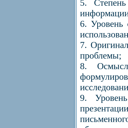
5. Степень
информации
6. Уровень
использов
7. Оригина
проблемы;
8. Осмыс
формулир
исследовани
9. Уровен
презента
письменн