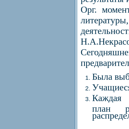
Орг. момен
литерату
деятель
Н.А.Некрасо
Сегодняшн
предварител
Была выб
Учащиеся
Каждая 
план 
распреде