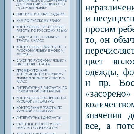
ТЕМАТИЧЕСКОЕ ОЦЕНИВАНИЕ
неразличен
ДОСТИЖЕНИЙ УЧЕНИКОВ ПО
РУССКОМУ ЯЗЫКУ
ЛИНГВИСТИЧЕСКИЕ ЗАДАЧКИ
и несущест
КИМ ПО РУССКОМУ ЯЗЫКУ
просим ребе
КОНТРОЛЬНЫЕ И ТЕСТОВЫЕ
РАБОТЫ ПО РУССКОМУ ЯЗЫКУ
то, он обы
ЗАДАНИЯ НА ПОНИМАНИЕ
ТЕКСТА. 6 КЛАСС
КОНТРОЛЬНЫЕ РАБОТЫ ПО
перечисляе
РУССКОМУ ЯЗЫКУ В НОВОМ
ФОРМАТЕ
цвет воло
ЗАЧЕТ ПО РУССКОМУ ЯЗЫКУ
НА ОСНОВЕ ТЕКСТА
одежды, фо
ПРОМЕЖУТОЧНАЯ
АТТЕСТАЦИЯ ПО РУССКОМУ
ЯЗЫКУ В НОВОМ ФОРМАТЕ. 6
и пр. Вос
КЛАСС
ЛИТЕРАТУРНЫЕ ДИКТАНТЫ ПО
«засоре
ЗАРУБЕЖНОЙ ЛИТЕРАТУРЕ
КОНТРОЛЬНЫЕ ВОПРОСЫ ПО
количест
РУССКОЙ ЛИТЕРАТУРЕ
КОНТРОЛЬНЫЕ РАБОТЫ ПО
РУССКОЙ ЛИТЕРАТУРЕ
значения д
ЛИТЕРАТУРНЫЕ ДИКТАНТЫ
все, а по
ЗАЧЕТНЫЕ ПРОВЕРОЧНЫЕ
РАБОТЫ ПО ЛИТЕРАТУРЕ