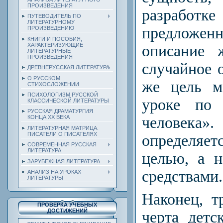
ПРОИЗВЕДЕНИЯ
разраб
ПУТЕВОДИТЕЛЬ ПО
ЛИТЕРАТУРНОМУ
предлож
ПРОИЗВЕДЕНИЮ
КНИГИ И ПОСОБИЯ,
ХАРАКТЕРИЗУЮЩИЕ
описание 
ЛИТЕРАТУРНЫЕ
ПРОИЗВЕДЕНИЯ
случайное о
ДРЕВНЕРУССКАЯ ЛИТЕРАТУРА
О РУССКОМ
же цель м
СТИХОСЛОЖЕНИИ
ПСИХОЛОГИЗМ РУССКОЙ
уроке по 
КЛАССИЧЕСКОЙ ЛИТЕРАТУРЫ
РУССКАЯ ДРАМАТУРГИЯ
человек
КОНЦА ХХ ВЕКА
ЛИТЕРАТУРНАЯ МАТРИЦА.
ПИСАТЕЛИ О ПИСАТЕЛЯХ
определяе
СОВРЕМЕННАЯ РУССКАЯ
ЛИТЕРАТУРА
целью, а 
ЗАРУБЕЖНАЯ ЛИТЕРАТУРА
средствами.
АНАЛИЗ НА УРОКАХ
ЛИТЕРАТУРЫ
Наконец, т
ПРОВЕРКА УЧЕБНЫХ
ДОСТИЖЕНИЙ
черта дет