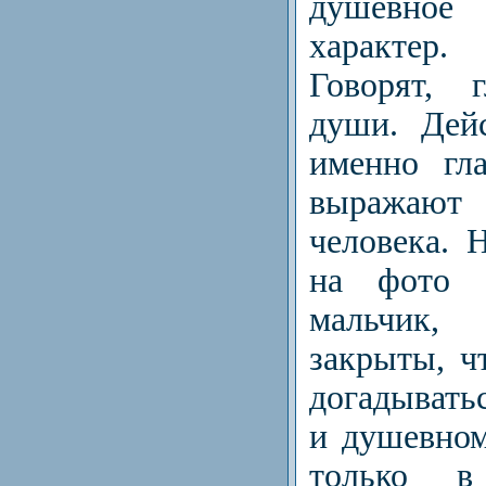
душевное 
характер.
Говорят, 
души. Дейс
именно гл
выражают 
человека. Н
на фото 
мальчик, 
закрыты, ч
догадыватьс
и душевном
только в