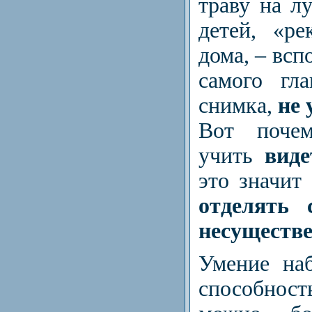
траву на л
детей, «р
дома, – всп
самого гл
снимка,
не 
Вот поче
учить
виде
это значит
отделять 
несуществ
Умение на
способнос