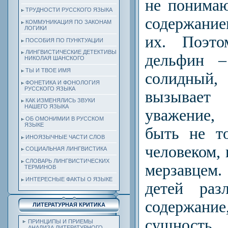
не понима
ТРУДНОСТИ РУССКОГО ЯЗЫКА
содержание
КОММУНИКАЦИЯ ПО ЗАКОНАМ
ЛОГИКИ
их. Поэто
ПОСОБИЯ ПО ПУНКТУАЦИИ
ЛИНГВИСТИЧЕСКИЕ ДЕТЕКТИВЫ
дельфин –
НИКОЛАЯ ШАНСКОГО
ТЫ И ТВОЕ ИМЯ
солидный,
ФОНЕТИКА И ФОНОЛОГИЯ
РУССКОГО ЯЗЫКА
вызывае
КАК ИЗМЕНЯЛИСЬ ЗВУКИ
НАШЕГО ЯЗЫКА
уважение,
ОБ ОМОНИМИИ В РУССКОМ
ЯЗЫКЕ
быть не т
ИНОЯЗЫЧНЫЕ ЧАСТИ СЛОВ
человеком,
СОЦИАЛЬНАЯ ЛИНГВИСТИКА
СЛОВАРЬ ЛИНГВИСТИЧЕСКИХ
мерзавцем.
ТЕРМИНОВ
ИНТЕРЕСНЫЕ ФАКТЫ О ЯЗЫКЕ
детей раз
содержани
ЛИТЕРАТУРНАЯ КРИТИКА
сущност
ПРИНЦИПЫ И ПРИЕМЫ
АНАЛИЗА ЛИТЕРАТУРНОГО