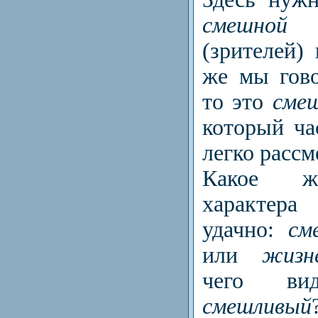
смешной
–
(зрителей) 
же мы гово
то это
сме
который ча
легко расс
Какое ж
характер
удачно:
см
или
жизн
чего ви
смешливый