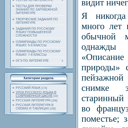
видит ничег
ТЕСТЫ ПО ЛИТЕРАТУРЕ
ТЕСТЫ ДЛЯ ПРОВЕРКИ
ЗНАНИЙ ПО ЗАРУБЕЖНОЙ
Я никогда
ЛИТЕРАТУРЕ
ТВОРЧЕСКИЕ ЗАДАНИЯ ПО
ЛИТЕРАТУРЕ
много лет 
ЗАДАНИЯ ПО РУССКОМУ
ЯЗЫКУ ПОВЫШЕННОЙ
обычной м
СЛОЖНОСТИ
ОЛИМПИАДЫ ПО РУССКОМУ
однажды
ЯЗЫКУ. 5-6 КЛАССЫ
ОЛИМПИАДЫ ПО РУССКОМУ
«Описан
ЯЗЫКУ. 7-8 КЛАССЫ
ОГЭ ПО ЛИТЕРАТУРЕ
природы» 
пейзажной
Категории раздела
снимке з
РУССКИЙ ЯЗЫК
[174]
УРОК РУССКОГО ЯЗЫКА В
старинный
СОВРЕМЕННОЙ ШКОЛЕ
[42]
РУССКАЯ ЛИТЕРАТУРА
[206]
РУССКАЯ ЛИТЕРАТУРА В
во францу
СХЕМАХ И ТАБЛИЦАХ
[169]
поместье; 