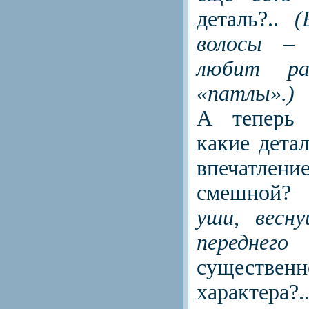
деталь?..
(
волосы – 
любит ра
«патлы».)
А теперь 
какие детал
впечатле
смешной
уши, весн
переднего
существен
характер