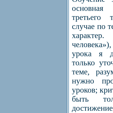
основная
третьего 
случае по 
характе
человека»
урока я д
только уто
теме, раз
нужно про
уроков; кри
быть то
достиж