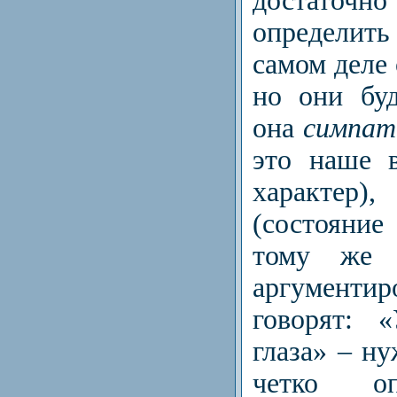
достат
определить
самом деле
но они буд
она
симпат
это наше в
харак
(состояние
тому же 
аргумент
говорят: 
глаза» – н
четко оп