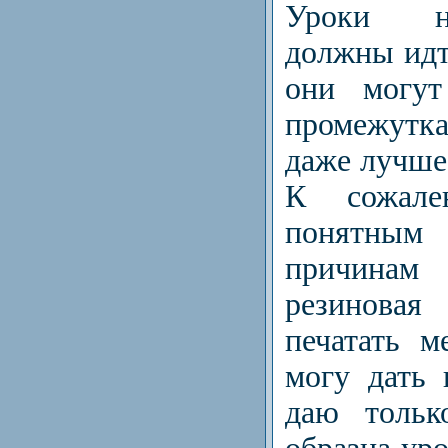
Уроки н
должны идт
они могут
промежутк
даже лучше,
К сожал
понятн
причина
резинов
печатать м
могу дать 
даю тольк