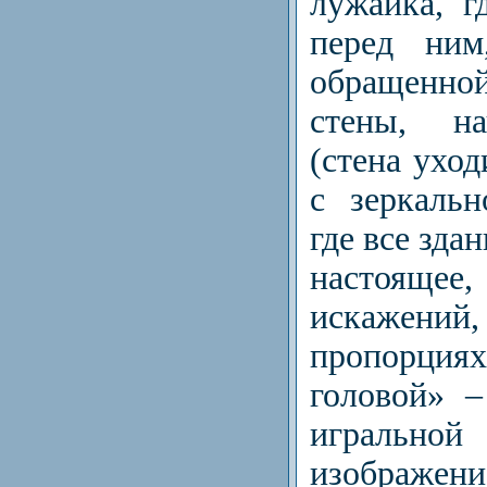
лужайка, г
перед ним
обращен
стены, на
(стена уход
с зеркальн
где все зда
настоящее
искажен
пропорция
головой» –
играль
изображени