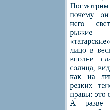
Посмотри
почему он
него свет
рыжие 
«татарски
лицо в вес
вполне сл
солнца, вид
как на ли
резких те
правы: это 
А разве