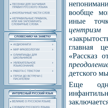
непонима
ПЕСЕНКИ ДЛЯ ЗАУЧИВАЯ
ПРАВИЛ РУССКОГО ЯЗЫКА
вообще мо
ИНОЯЗЫЧНЫЕ ЧАСТИ СЛОВ
иные точ
НЕПРАВИЛЬНЫЕ ПРАВИЛА,
ИЛИ КАК ЗАПОМИНАТЬ
СЛОВАРНЫЕ СЛОВА
центризм
–
«закрытость
СЛОВЕСНИКУ НА ЗАМЕТКУ
главная ц
АУДИОКНИГИ
МИР ФРАЗЕОЛОГИИ
«Рассказ о
ОЛИМПИАДЫ ДЛЯ
ШКОЛЬНИКОВ
преодолен
УВЛЕКАТЕЛЬНОЕ
ЯЗЫКОЗНАНИЕ
детского м
РАБОТА С ТЕКСТОМ
ГЕРОИ ДО ВСТРЕЧИ С
ПИСАТЕЛЕМ
Еще одн
инфантил
ИНТЕРЕСНЫЙ РУССКИЙ ЯЗЫК
заключаетс
ВЕЛИКИЕ О РУССКОМ ЯЗЫКЕ
СЛОВАРИ РУССКОГО ЯЗЫКА