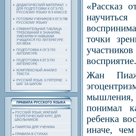
«Рассказ о
ДИДАКТИЧЕСКИЙ МАТЕРИАЛ
ДЛЯ ПОДГОТОВКИ К ОГЭ ПО
РУССКОМУ ЯЗЫКУ В 9 КЛАССЕ
научит
ГОТОВИМ УЧЕНИКОВ К ЕГЭ ПО
РУССКОМУ ЯЗЫКУ
восприни
СРАВНИТЕЛЬНАЯ ТАБЛИЦА
ТРЕБОВАНИЙ К ЗНАНИЯМ,
точки зре
УМЕНИЯМ И НАВЫКАМ
УЧАЩИХСЯ ПО ЛИТЕРАТУРЕ
ХIХ ВЕКА
участнико
ПОДГОТОВКА К ОГЭ ПО
ЛИТЕРАТУРЕ
восприятие
ПОДГОТОВКА К ЕГЭ ПО
ЛИТЕРАТУРЕ
КОМПЛЕКСНЫЙ АНАЛИЗ
Жан Пиа
ТЕКСТА
РУССКИЙ ЯЗЫК. К ПЯТЕРКЕ
эгоцентр
ШАГ ЗА ШАГОМ
мышления
ПРАВИЛА РУССКОГО ЯЗЫКА
понимал к
РУССКИЙ ЯЗЫК: КРАТКИЙ
ребенка во
ТЕОРЕТИЧЕСКИЙ КУРС ДЛЯ
ШКОЛЬНИКОВ
иначе, че
ПАМЯТКА ДЛЯ УЧЕНИКА
ПРАВИЛА В СТИХАХ