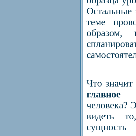
образца уро
Остальные 
теме пров
образом,
спланирова
самостояте
Что значит
главное
во
человека? Э
видеть то
сущность