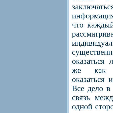
заключа
информация
что каждый
рассматри
индивидуал
существ
оказаться 
же как 
оказаться 
Все дело в
связь меж
одной стор