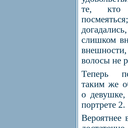
те, кто
посмеят
догадали
слишком вн
внешности, 
волосы не р
Теперь п
таким же о
о девушке,
портрете 2.
Вероятнее в