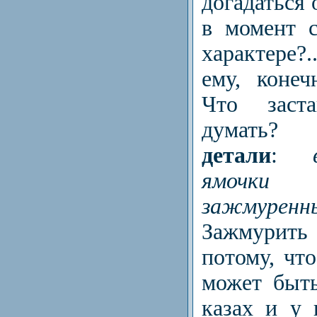
догадаться 
в момент 
характере
ему, конеч
Что заст
думат
детали
:
ве
ямочки
зажмуренны
Зажмурит
потому, что
может быть
казах и у 