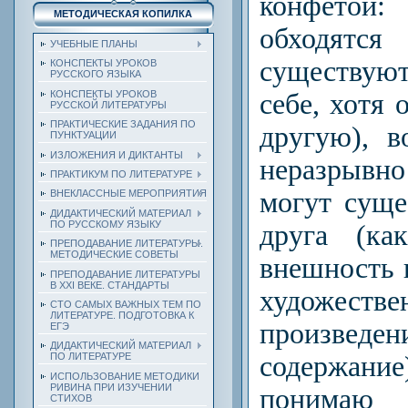
конфетой:
МЕТОДИЧЕСКАЯ КОПИЛКА
обходятся
УЧЕБНЫЕ ПЛАНЫ
существую
КОНСПЕКТЫ УРОКОВ
РУССКОГО ЯЗЫКА
себе, хотя 
КОНСПЕКТЫ УРОКОВ
РУССКОЙ ЛИТЕРАТУРЫ
ПРАКТИЧЕСКИЕ ЗАДАНИЯ ПО
другую), 
ПУНКТУАЦИИ
ИЗЛОЖЕНИЯ И ДИКТАНТЫ
неразрывн
ПРАКТИКУМ ПО ЛИТЕРАТУРЕ
могут суще
ВНЕКЛАССНЫЕ МЕРОПРИЯТИЯ
ДИДАКТИЧЕСКИЙ МАТЕРИАЛ
ПО РУССКОМУ ЯЗЫКУ
друга (ка
ПРЕПОДАВАНИЕ ЛИТЕРАТУРЫ.
МЕТОДИЧЕСКИЕ СОВЕТЫ
внешность 
ПРЕПОДАВАНИЕ ЛИТЕРАТУРЫ
В XXI ВЕКЕ. СТАНДАРТЫ
художестве
СТО САМЫХ ВАЖНЫХ ТЕМ ПО
ЛИТЕРАТУРЕ. ПОДГОТОВКА К
произве
ЕГЭ
ДИДАКТИЧЕСКИЙ МАТЕРИАЛ
содержани
ПО ЛИТЕРАТУРЕ
ИСПОЛЬЗОВАНИЕ МЕТОДИКИ
РИВИНА ПРИ ИЗУЧЕНИИ
поним
СТИХОВ