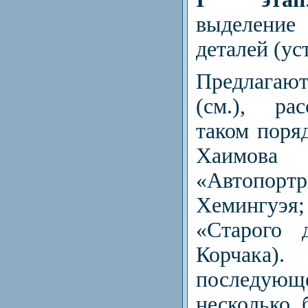
выделени
деталей (ус
Предлагаю
(см.), ра
таком поряд
Хаимо
«Автопорт
Хемингуэ
«Старого 
Корчак
последующ
несколько 