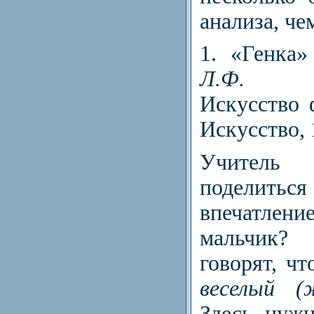
анализа, ч
1. «Генка»
Л.Ф. Во
Искусство 
Искусство, 
Учитель
подели
впечатлен
мальчик
говорят, ч
веселый (
Здесь нужн