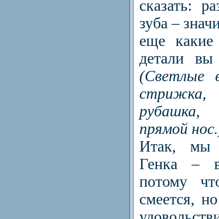
сказать: р
зуба – знач
еще каки
детали вы
(Светлые 
стрижка
рубашка,
прямой нос.
Итак, мы 
Генка – в
потому чт
смеется, н
удовольстви