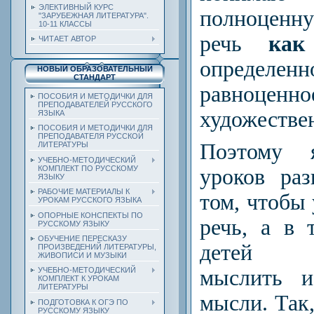
ЭЛЕКТИВНЫЙ КУРС
полноценн
"ЗАРУБЕЖНАЯ ЛИТЕРАТУРА".
10-11 КЛАССЫ
речь
как
ЧИТАЕТ АВТОР
определ
НОВЫЙ ОБРАЗОВАТЕЛЬНЫЙ
СТАНДАРТ
равноценно
ПОСОБИЯ И МЕТОДИЧКИ ДЛЯ
ПРЕПОДАВАТЕЛЕЙ РУССКОГО
художестве
ЯЗЫКА
ПОСОБИЯ И МЕТОДИЧКИ ДЛЯ
ПРЕПОДАВАТЕЛЯ РУССКОЙ
Поэтому 
ЛИТЕРАТУРЫ
УЧЕБНО-МЕТОДИЧЕСКИЙ
КОМПЛЕКТ ПО РУССКОМУ
уроков ра
ЯЗЫКУ
РАБОЧИЕ МАТЕРИАЛЫ К
том, чтобы
УРОКАМ РУССКОГО ЯЗЫКА
ОПОРНЫЕ КОНСПЕКТЫ ПО
речь, а в 
РУССКОМУ ЯЗЫКУ
ОБУЧЕНИЕ ПЕРЕСКАЗУ
детей с
ПРОИЗВЕДЕНИЙ ЛИТЕРАТУРЫ,
ЖИВОПИСИ И МУЗЫКИ
мыслить и
УЧЕБНО-МЕТОДИЧЕСКИЙ
КОМПЛЕКТ К УРОКАМ
ЛИТЕРАТУРЫ
мысли. Так,
ПОДГОТОВКА К ОГЭ ПО
РУССКОМУ ЯЗЫКУ