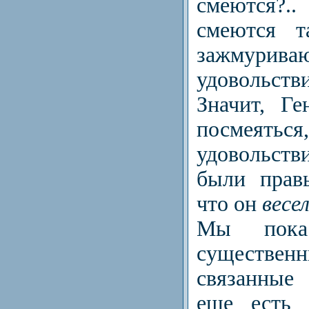
смеются?.
смеются т
зажму
удовольс
Значит, Г
посмеятьс
удовольст
были прав
что он
весе
Мы пока
существ
связанные
еще есть 