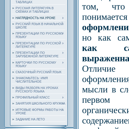
ТАБЛИЦАХ
том, ч
РУССКАЯ ЛИТЕРАТУРА В
СХЕМАХ И ТАБЛИЦАХ
понимается
НАГЛЯДНОСТЬ НА УРОКЕ
оформлени
РУССКИЙ ЯЗЫК В НАЧАЛЬНОЙ
ШКОЛЕ
ПРЕЗЕНТАЦИИ ПО РУССКОМУ
но как са
ЯЗЫКУ
ПРЕЗЕНТАЦИИ ПО РУССКОЙ
как с
ЛИТЕРАТУРЕ
ПРЕЗЕНТАЦИИ ПО
выражен
ЗАРУБЕЖНОЙ ЛИТЕРАТУРЕ
КАРТОЧКИ ПО РУССКОМУ
Отличие
ЯЗЫКУ
СКАЗОЧНЫЙ РУССКИЙ ЯЗЫК
оформлени
ЗНАКОМЬТЕСЬ: ИМЯ
ЧИСЛИТЕЛЬНОЕ
мысли в сл
ВИДЫ РАЗБОРА НА УРОКАХ
РУССКОГО ЯЗЫКА
первом 
ПРОФИЛЬНЫЙ КЛАСС
ЗАНЯТИЯ ШКОЛЬНОГО КРУЖКА
органичес
ИГРОВЫЕ ФОРМЫ РАБОТЫ НА
УРОКЕ
содержание
ЗАДАНИЕ НА ЛЕТО