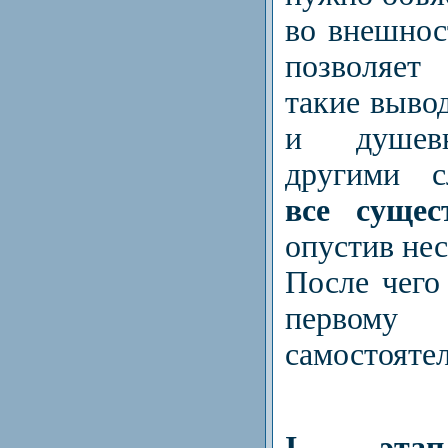
во внешнос
позволяет
такие вывод
и душевн
другими 
все сущес
опустив не
После чего
перво
самостояте
I этап