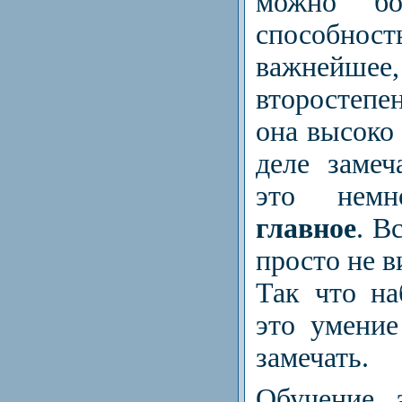
можно бо
способност
важнейшее
второстепен
она высоко 
деле заме
это немн
главное
. В
просто не в
Так что на
это умение
замечать.
Обучение 