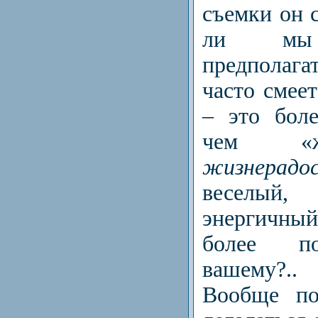
съемки он 
ли мы 
предполага
часто смеет
– это боле
чем «жиз
жизнерадо
веселый
энергичны
более по
вашему?..
Вообще по