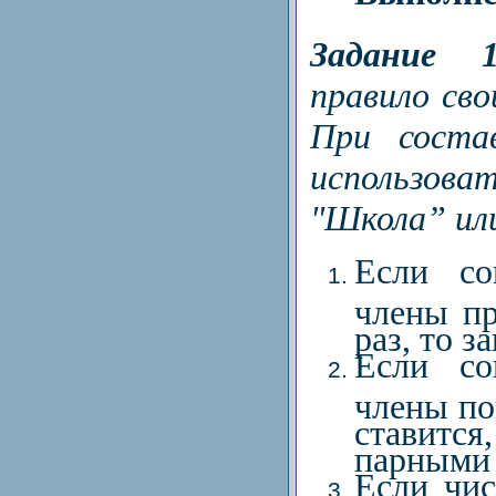
Задание 
правило сво
При соста
использова
"Школа” ил
Если с
члены пр
раз, то з
Если с
члены по
ставитс
парными 
Если чи