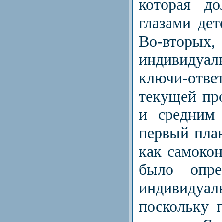
которая до
глазами дет
Во-вторы
индивидуал
ключи-отве
текущей пр
и средним 
первый пла
как самокон
было опре
индивиду
поскольку 