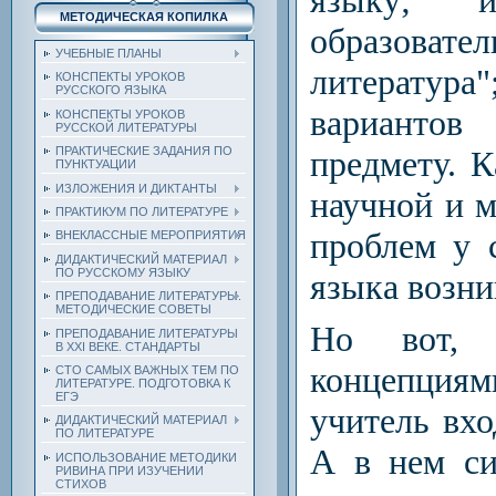
МЕТОДИЧЕСКАЯ КОПИЛКА
образова
УЧЕБНЫЕ ПЛАНЫ
литератур
КОНСПЕКТЫ УРОКОВ
РУССКОГО ЯЗЫКА
вариантов
КОНСПЕКТЫ УРОКОВ
РУССКОЙ ЛИТЕРАТУРЫ
предмету. 
ПРАКТИЧЕСКИЕ ЗАДАНИЯ ПО
ПУНКТУАЦИИ
ИЗЛОЖЕНИЯ И ДИКТАНТЫ
научной и 
ПРАКТИКУМ ПО ЛИТЕРАТУРЕ
проблем у 
ВНЕКЛАССНЫЕ МЕРОПРИЯТИЯ
ДИДАКТИЧЕСКИЙ МАТЕРИАЛ
ПО РУССКОМУ ЯЗЫКУ
языка возни
ПРЕПОДАВАНИЕ ЛИТЕРАТУРЫ.
МЕТОДИЧЕСКИЕ СОВЕТЫ
Но вот, в
ПРЕПОДАВАНИЕ ЛИТЕРАТУРЫ
В XXI ВЕКЕ. СТАНДАРТЫ
концепциям
СТО САМЫХ ВАЖНЫХ ТЕМ ПО
ЛИТЕРАТУРЕ. ПОДГОТОВКА К
ЕГЭ
учитель вхо
ДИДАКТИЧЕСКИЙ МАТЕРИАЛ
ПО ЛИТЕРАТУРЕ
А в нем си
ИСПОЛЬЗОВАНИЕ МЕТОДИКИ
РИВИНА ПРИ ИЗУЧЕНИИ
СТИХОВ