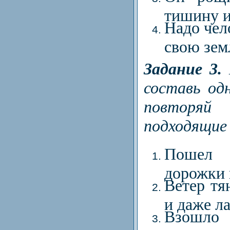
тишину и
Надо чел
свою зем
Задание 3.
составь од
повторяй 
подходящие 
Пошел с
дорожки 
Ветер тя
и даже л
Взошло 