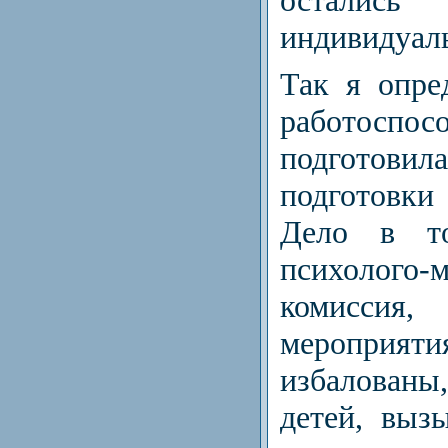
индивидуал
Так я опре
работоспосо
подготовила
подготовки
Дело в т
психолого-м
комиссия
мероприят
избалованы,
детей, выз