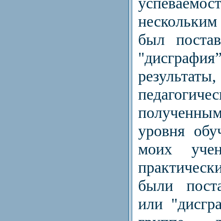
успеваемос
нескольким
был постав
"дисграф
результаты,
педагогичес
полученн
уровня обу
моих учен
практическ
были поста
или "дисгр