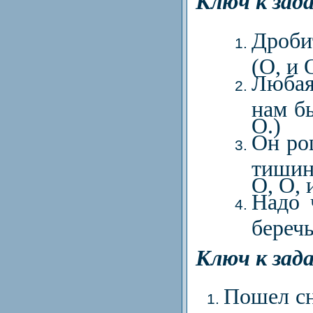
Ключ к зад
Дробит
(О, и 
Любая
нам бы
О.)
Он ро
тишину
О, О, 
Надо 
беречь
Ключ к зад
Пошел сн