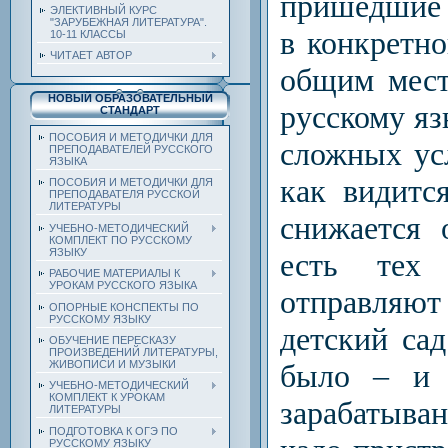
пришедшие 
ЭЛЕКТИВНЫЙ КУРС
"ЗАРУБЕЖНАЯ ЛИТЕРАТУРА".
в конкретно
10-11 КЛАССЫ
ЧИТАЕТ АВТОР
общим мест
НОВЫЙ ОБРАЗОВАТЕЛЬНЫЙ
русскому яз
СТАНДАРТ
ПОСОБИЯ И МЕТОДИЧКИ ДЛЯ
сложных усл
ПРЕПОДАВАТЕЛЕЙ РУССКОГО
ЯЗЫКА
как видитс
ПОСОБИЯ И МЕТОДИЧКИ ДЛЯ
ПРЕПОДАВАТЕЛЯ РУССКОЙ
ЛИТЕРАТУРЫ
снижается 
УЧЕБНО-МЕТОДИЧЕСКИЙ
КОМПЛЕКТ ПО РУССКОМУ
ЯЗЫКУ
есть тех 
РАБОЧИЕ МАТЕРИАЛЫ К
УРОКАМ РУССКОГО ЯЗЫКА
отправляют 
ОПОРНЫЕ КОНСПЕКТЫ ПО
РУССКОМУ ЯЗЫКУ
детский са
ОБУЧЕНИЕ ПЕРЕСКАЗУ
ПРОИЗВЕДЕНИЙ ЛИТЕРАТУРЫ,
ЖИВОПИСИ И МУЗЫКИ
было – и 
УЧЕБНО-МЕТОДИЧЕСКИЙ
КОМПЛЕКТ К УРОКАМ
зарабатыван
ЛИТЕРАТУРЫ
ПОДГОТОВКА К ОГЭ ПО
РУССКОМУ ЯЗЫКУ