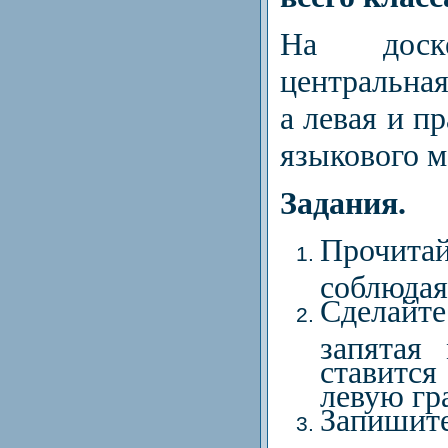
На доске
центральная
а левая и п
языкового м
Задания.
Прочитай
соблюдая
Cделайте
запятая
ставитс
левую гра
Запишит