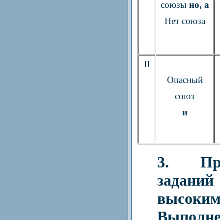
союзы
но, а
Нет союза
II
Опасный
союз
и
3. Пре
задани
высоки
Выполне