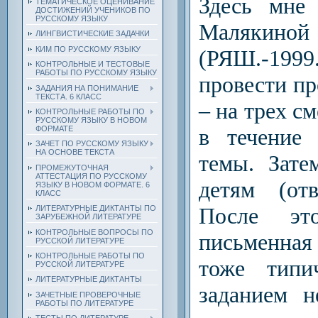
Здесь мне 
ТЕМАТИЧЕСКОЕ ОЦЕНИВАНИЕ
ДОСТИЖЕНИЙ УЧЕНИКОВ ПО
РУССКОМУ ЯЗЫКУ
Малякин
ЛИНГВИСТИЧЕСКИЕ ЗАДАЧКИ
КИМ ПО РУССКОМУ ЯЗЫКУ
(РЯШ.-199
КОНТРОЛЬНЫЕ И ТЕСТОВЫЕ
РАБОТЫ ПО РУССКОМУ ЯЗЫКУ
провести пр
ЗАДАНИЯ НА ПОНИМАНИЕ
ТЕКСТА. 6 КЛАСС
– на трех с
КОНТРОЛЬНЫЕ РАБОТЫ ПО
РУССКОМУ ЯЗЫКУ В НОВОМ
в течение 
ФОРМАТЕ
ЗАЧЕТ ПО РУССКОМУ ЯЗЫКУ
НА ОСНОВЕ ТЕКСТА
темы. Зате
ПРОМЕЖУТОЧНАЯ
АТТЕСТАЦИЯ ПО РУССКОМУ
детям (от
ЯЗЫКУ В НОВОМ ФОРМАТЕ. 6
КЛАСС
После это
ЛИТЕРАТУРНЫЕ ДИКТАНТЫ ПО
ЗАРУБЕЖНОЙ ЛИТЕРАТУРЕ
КОНТРОЛЬНЫЕ ВОПРОСЫ ПО
письменная 
РУССКОЙ ЛИТЕРАТУРЕ
КОНТРОЛЬНЫЕ РАБОТЫ ПО
тоже типи
РУССКОЙ ЛИТЕРАТУРЕ
ЛИТЕРАТУРНЫЕ ДИКТАНТЫ
заданием н
ЗАЧЕТНЫЕ ПРОВЕРОЧНЫЕ
РАБОТЫ ПО ЛИТЕРАТУРЕ