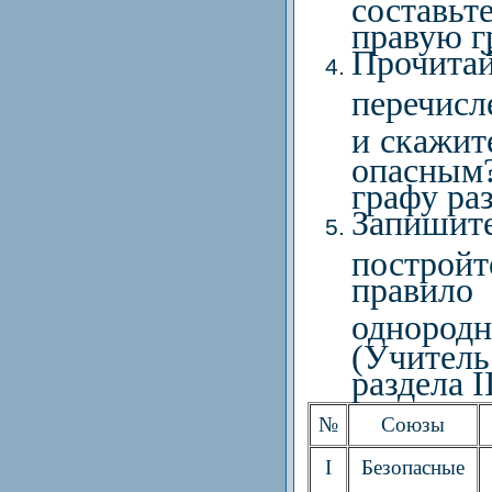
составьт
правую гр
Прочит
перечисл
и скажит
опасным
графу раз
Запишит
построй
правило
однород
(Учител
раздела II
№
Союзы
I
Безопасные