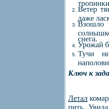
тропинки
Ветер тя
даже лас
Взошло 
солнышк
снега.
Урожай бы
Тучи н
наполови
Ключ к зад
Летал
комар
пить
. Увид