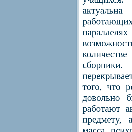
актуальн
работающих
параллеля
возможно
количест
сборники
перекрывает
того, что 
довольно б
работают а
предмету, 
масса псих