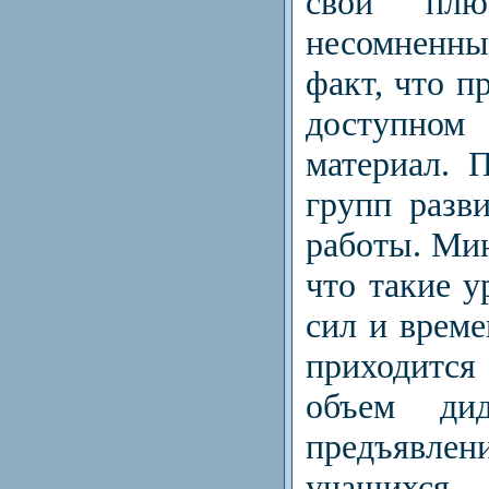
свои "пл
несомненны
факт, что п
доступно
материал. 
групп разв
работы. Мин
что такие у
сил и време
приходится
объем дид
предъявл
учащихся.