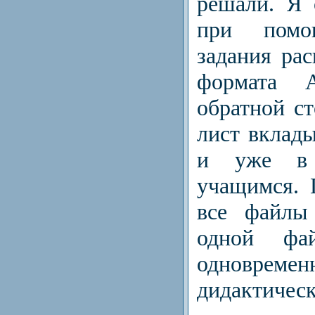
решали. Я 
при помо
задания ра
формата 
обратной с
лист вклад
и уже в 
учащимся. 
все файлы
одной фа
одновре
дидактическ