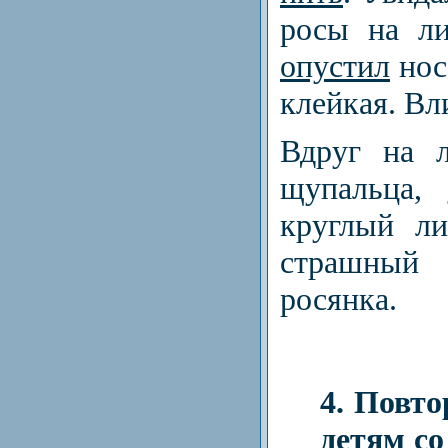
росы на л
опустил
нос
клейкая. Вл
Вдруг на 
щупальца,
круглый ли
страшный
росянка.
4. Повто
детям со