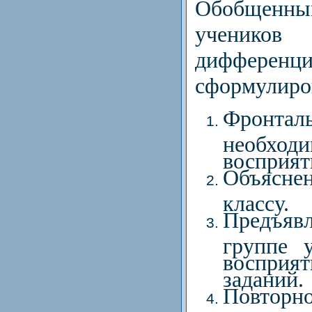
Обобщенн
ученик
дифференц
сформулиров
Фронтал
необхо
восприят
Объясне
классу.
Предъяв
группе 
воспри
заданий.
Повторно