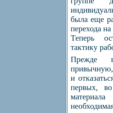
группе д
индивидуал
была еще р
перехода на
Теперь ос
тактику раб
Прежде в
привычную,
и отказатьс
первых, во
материал
необходим