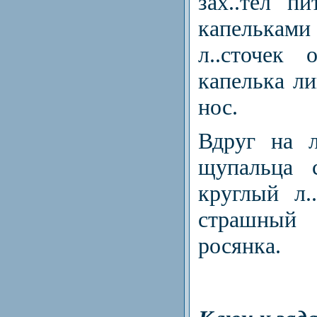
зах..тел п
капельками 
л..сточек
капелька л
нос.
Вдруг на л
щупальца с
круглый л.
страшный 
росянка.