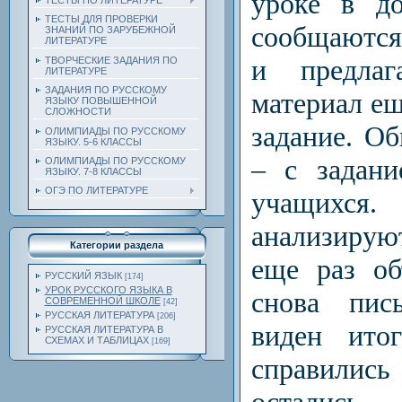
уроке в до
ТЕСТЫ ПО ЛИТЕРАТУРЕ
ТЕСТЫ ДЛЯ ПРОВЕРКИ
сообщаются 
ЗНАНИЙ ПО ЗАРУБЕЖНОЙ
ЛИТЕРАТУРЕ
и предлаг
ТВОРЧЕСКИЕ ЗАДАНИЯ ПО
ЛИТЕРАТУРЕ
ЗАДАНИЯ ПО РУССКОМУ
материал ещ
ЯЗЫКУ ПОВЫШЕННОЙ
СЛОЖНОСТИ
задание. Об
ОЛИМПИАДЫ ПО РУССКОМУ
ЯЗЫКУ. 5-6 КЛАССЫ
– с задани
ОЛИМПИАДЫ ПО РУССКОМУ
ЯЗЫКУ. 7-8 КЛАССЫ
ОГЭ ПО ЛИТЕРАТУРЕ
учащихся
анализирую
Категории раздела
еще раз об
РУССКИЙ ЯЗЫК
[174]
УРОК РУССКОГО ЯЗЫКА В
снова пись
СОВРЕМЕННОЙ ШКОЛЕ
[42]
РУССКАЯ ЛИТЕРАТУРА
[206]
виден ито
РУССКАЯ ЛИТЕРАТУРА В
СХЕМАХ И ТАБЛИЦАХ
[169]
справилис
остались