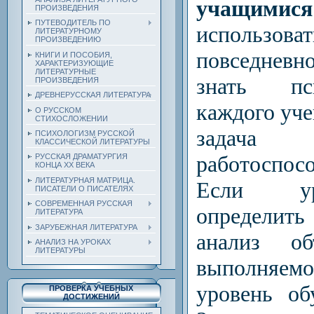
учащимися
ПРОИЗВЕДЕНИЯ
ПУТЕВОДИТЕЛЬ ПО
использ
ЛИТЕРАТУРНОМУ
ПРОИЗВЕДЕНИЮ
повседневн
КНИГИ И ПОСОБИЯ,
ХАРАКТЕРИЗУЮЩИЕ
ЛИТЕРАТУРНЫЕ
знать пси
ПРОИЗВЕДЕНИЯ
ДРЕВНЕРУССКАЯ ЛИТЕРАТУРА
каждого уче
О РУССКОМ
СТИХОСЛОЖЕНИИ
задача
ПСИХОЛОГИЗМ РУССКОЙ
КЛАССИЧЕСКОЙ ЛИТЕРАТУРЫ
работоспосо
РУССКАЯ ДРАМАТУРГИЯ
КОНЦА ХХ ВЕКА
ЛИТЕРАТУРНАЯ МАТРИЦА.
Если уро
ПИСАТЕЛИ О ПИСАТЕЛЯХ
СОВРЕМЕННАЯ РУССКАЯ
определить
ЛИТЕРАТУРА
ЗАРУБЕЖНАЯ ЛИТЕРАТУРА
анализ о
АНАЛИЗ НА УРОКАХ
ЛИТЕРАТУРЫ
выполняемой
уровень об
ПРОВЕРКА УЧЕБНЫХ
ДОСТИЖЕНИЙ