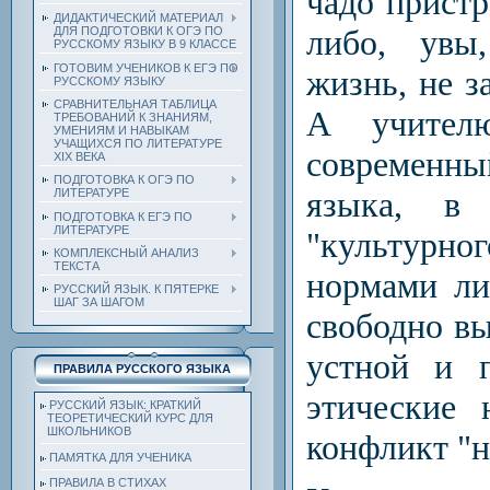
чадо пристр
ДИДАКТИЧЕСКИЙ МАТЕРИАЛ
либо, увы
ДЛЯ ПОДГОТОВКИ К ОГЭ ПО
РУССКОМУ ЯЗЫКУ В 9 КЛАССЕ
ГОТОВИМ УЧЕНИКОВ К ЕГЭ ПО
жизнь, не з
РУССКОМУ ЯЗЫКУ
СРАВНИТЕЛЬНАЯ ТАБЛИЦА
А учител
ТРЕБОВАНИЙ К ЗНАНИЯМ,
УМЕНИЯМ И НАВЫКАМ
УЧАЩИХСЯ ПО ЛИТЕРАТУРЕ
современн
ХIХ ВЕКА
ПОДГОТОВКА К ОГЭ ПО
языка, в 
ЛИТЕРАТУРЕ
ПОДГОТОВКА К ЕГЭ ПО
ЛИТЕРАТУРЕ
"культурн
КОМПЛЕКСНЫЙ АНАЛИЗ
ТЕКСТА
нормами ли
РУССКИЙ ЯЗЫК. К ПЯТЕРКЕ
ШАГ ЗА ШАГОМ
свободно вы
устной и п
ПРАВИЛА РУССКОГО ЯЗЫКА
этические 
РУССКИЙ ЯЗЫК: КРАТКИЙ
ТЕОРЕТИЧЕСКИЙ КУРС ДЛЯ
ШКОЛЬНИКОВ
конфликт "н
ПАМЯТКА ДЛЯ УЧЕНИКА
ПРАВИЛА В СТИХАХ