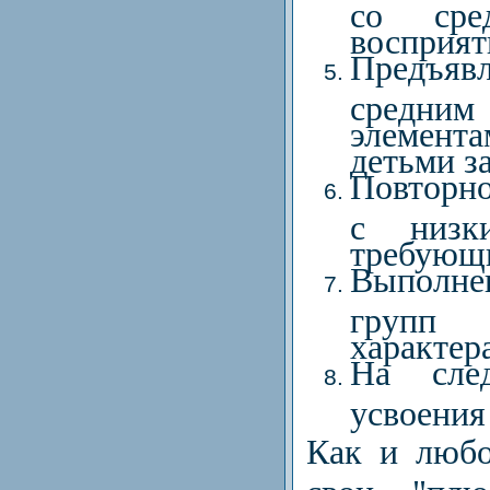
со сре
восприят
Предъяв
средним 
элемент
детьми з
Повторно
с низк
требующи
Выполнен
групп у
характера
На сле
усвоения
Как и любо