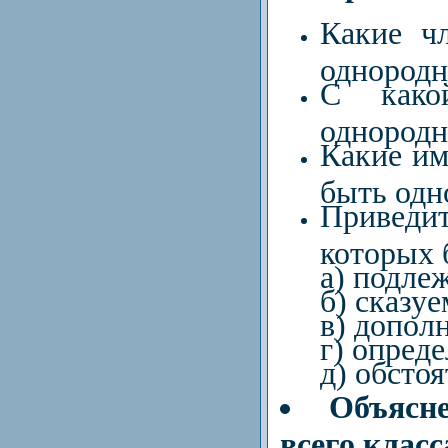
Какие ч
однород
С какой
однородн
Какие им
быть од
Приведи
которых 
а) подле
б) сказу
в) допол
г) опреде
д) обстоя
Объясне
всего класс