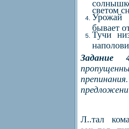
солнышк
светом сн
Урожай 
бывает от
Тучи ни
наполови
Задание 
пропущенн
препинания
предложени
Л..тал ком