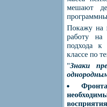
мешают де
программны
Покажу на 
работу на 
подхода к 
классе по т
"
Знаки пр
однородным
Фронта
необход
восприятия