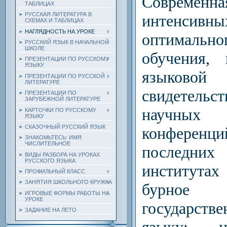
Современ
ТАБЛИЦАХ
РУССКАЯ ЛИТЕРАТУРА В
интенсив
СХЕМАХ И ТАБЛИЦАХ
НАГЛЯДНОСТЬ НА УРОКЕ
оптимально
РУССКИЙ ЯЗЫК В НАЧАЛЬНОЙ
ШКОЛЕ
обучения,
ПРЕЗЕНТАЦИИ ПО РУССКОМУ
ЯЗЫКУ
языково
ПРЕЗЕНТАЦИИ ПО РУССКОЙ
ЛИТЕРАТУРЕ
свидетельс
ПРЕЗЕНТАЦИИ ПО
ЗАРУБЕЖНОЙ ЛИТЕРАТУРЕ
научных 
КАРТОЧКИ ПО РУССКОМУ
ЯЗЫКУ
СКАЗОЧНЫЙ РУССКИЙ ЯЗЫК
конференц
ЗНАКОМЬТЕСЬ: ИМЯ
ЧИСЛИТЕЛЬНОЕ
последних 
ВИДЫ РАЗБОРА НА УРОКАХ
РУССКОГО ЯЗЫКА
институтах
ПРОФИЛЬНЫЙ КЛАСС
ЗАНЯТИЯ ШКОЛЬНОГО КРУЖКА
бурное 
ИГРОВЫЕ ФОРМЫ РАБОТЫ НА
УРОКЕ
государств
ЗАДАНИЕ НА ЛЕТО
языку; и