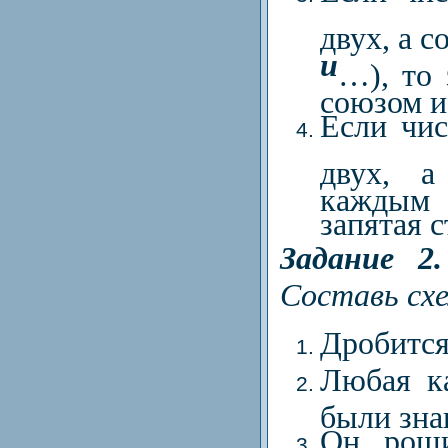
двух, а 
и
…), то 
союзом и
Если чи
двух, 
каждым 
запятая 
Задание 2.
Составь сх
Дробится
Любая к
были зна
Он рощи