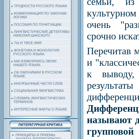
семьи, и
ТРУДНОСТИ РУССКОГО ЯЗЫКА
культурном
КОММУНИКАЦИЯ ПО ЗАКОНАМ
ЛОГИКИ
очень "ра
ПОСОБИЯ ПО ПУНКТУАЦИИ
ЛИНГВИСТИЧЕСКИЕ ДЕТЕКТИВЫ
срочно иска
НИКОЛАЯ ШАНСКОГО
ТЫ И ТВОЕ ИМЯ
Перечитав м
ФОНЕТИКА И ФОНОЛОГИЯ
РУССКОГО ЯЗЫКА
и "классиче
КАК ИЗМЕНЯЛИСЬ ЗВУКИ
НАШЕГО ЯЗЫКА
к выводу,
ОБ ОМОНИМИИ В РУССКОМ
ЯЗЫКЕ
результа
ИНОЯЗЫЧНЫЕ ЧАСТИ СЛОВ
СОЦИАЛЬНАЯ ЛИНГВИСТИКА
диффере
СЛОВАРЬ ЛИНГВИСТИЧЕСКИХ
ТЕРМИНОВ
Диффере
ИНТЕРЕСНЫЕ ФАКТЫ О ЯЗЫКЕ
называют 
ЛИТЕРАТУРНАЯ КРИТИКА
групповой
ПРИНЦИПЫ И ПРИЕМЫ
АНАЛИЗА ЛИТЕРАТУРНОГО