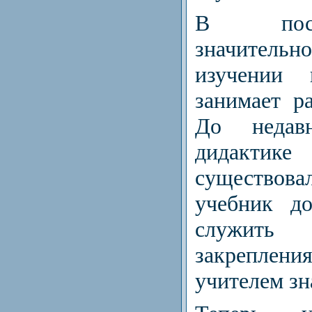
В посл
значител
изучении 
занимает р
До недав
дидакти
существов
учебник д
служит
закрепле
учителем зн