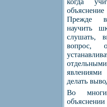
когда уч
объяснение
Прежде в
научить шк
слушать, 
вопрос, о
устанавли
отдельн
явлениями 
делать выво
Во многи
объяснении