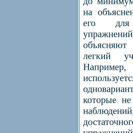
до минимум
на объясне
его для 
упражнени
объясняю
легкий уч
Наприм
используе
одновари
которые не
наблюден
достаточ
упражнени