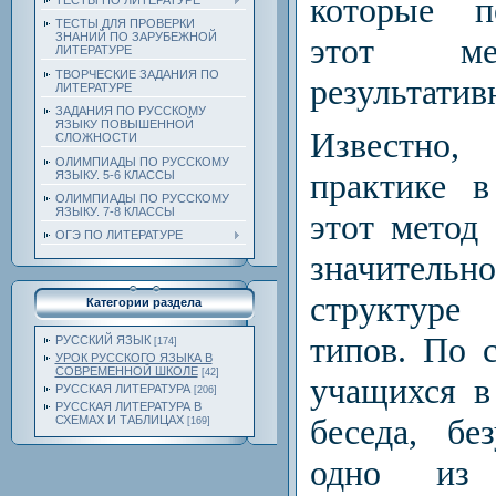
которые п
ТЕСТЫ ПО ЛИТЕРАТУРЕ
ТЕСТЫ ДЛЯ ПРОВЕРКИ
ЗНАНИЙ ПО ЗАРУБЕЖНОЙ
этот ме
ЛИТЕРАТУРЕ
ТВОРЧЕСКИЕ ЗАДАНИЯ ПО
результатив
ЛИТЕРАТУРЕ
ЗАДАНИЯ ПО РУССКОМУ
ЯЗЫКУ ПОВЫШЕННОЙ
Известно,
СЛОЖНОСТИ
ОЛИМПИАДЫ ПО РУССКОМУ
практике в
ЯЗЫКУ. 5-6 КЛАССЫ
ОЛИМПИАДЫ ПО РУССКОМУ
ЯЗЫКУ. 7-8 КЛАССЫ
этот метод
ОГЭ ПО ЛИТЕРАТУРЕ
значите
структур
Категории раздела
типов. По 
РУССКИЙ ЯЗЫК
[174]
УРОК РУССКОГО ЯЗЫКА В
СОВРЕМЕННОЙ ШКОЛЕ
[42]
учащихся в
РУССКАЯ ЛИТЕРАТУРА
[206]
РУССКАЯ ЛИТЕРАТУРА В
беседа, бе
СХЕМАХ И ТАБЛИЦАХ
[169]
одно из 