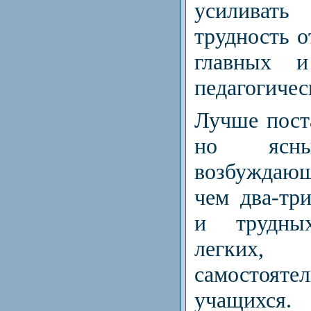
усиливат
трудность о
главных и
педагогичес
Лучше пост
но ясны
возбуждаю
чем два-тр
и трудны
легких,
самостоят
учащихся.