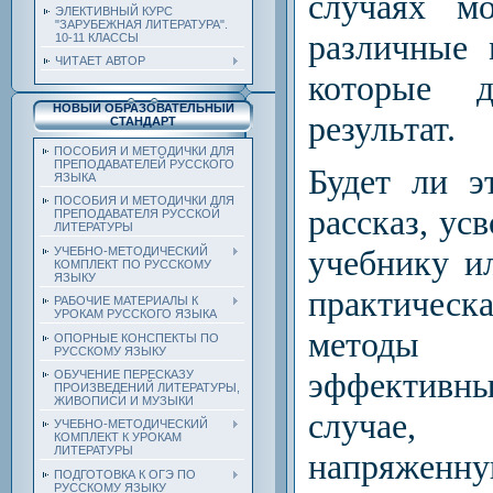
случаях мо
ЭЛЕКТИВНЫЙ КУРС
"ЗАРУБЕЖНАЯ ЛИТЕРАТУРА".
различные 
10-11 КЛАССЫ
ЧИТАЕТ АВТОР
которые д
НОВЫЙ ОБРАЗОВАТЕЛЬНЫЙ
результат.
СТАНДАРТ
ПОСОБИЯ И МЕТОДИЧКИ ДЛЯ
ПРЕПОДАВАТЕЛЕЙ РУССКОГО
Будет ли э
ЯЗЫКА
ПОСОБИЯ И МЕТОДИЧКИ ДЛЯ
рассказ, ус
ПРЕПОДАВАТЕЛЯ РУССКОЙ
ЛИТЕРАТУРЫ
учебнику и
УЧЕБНО-МЕТОДИЧЕСКИЙ
КОМПЛЕКТ ПО РУССКОМУ
ЯЗЫКУ
практичес
РАБОЧИЕ МАТЕРИАЛЫ К
УРОКАМ РУССКОГО ЯЗЫКА
метод
ОПОРНЫЕ КОНСПЕКТЫ ПО
РУССКОМУ ЯЗЫКУ
эффективн
ОБУЧЕНИЕ ПЕРЕСКАЗУ
ПРОИЗВЕДЕНИЙ ЛИТЕРАТУРЫ,
ЖИВОПИСИ И МУЗЫКИ
случае,
УЧЕБНО-МЕТОДИЧЕСКИЙ
КОМПЛЕКТ К УРОКАМ
ЛИТЕРАТУРЫ
напряженн
ПОДГОТОВКА К ОГЭ ПО
РУССКОМУ ЯЗЫКУ