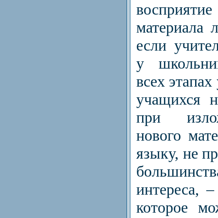
восприят
материала 
если учите
у школьни
всех этапах
учащихся н
при изло
нового мат
языку, не п
большин
интереса, –
которое мо