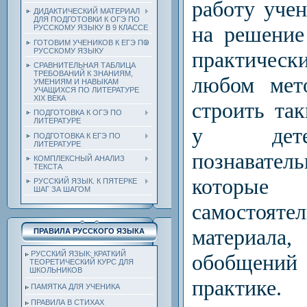
работу уче
ДИДАКТИЧЕСКИЙ МАТЕРИАЛ
ДЛЯ ПОДГОТОВКИ К ОГЭ ПО
на решение
РУССКОМУ ЯЗЫКУ В 9 КЛАССЕ
ГОТОВИМ УЧЕНИКОВ К ЕГЭ ПО
РУССКОМУ ЯЗЫКУ
практиче
СРАВНИТЕЛЬНАЯ ТАБЛИЦА
ТРЕБОВАНИЙ К ЗНАНИЯМ,
любом мет
УМЕНИЯМ И НАВЫКАМ
УЧАЩИХСЯ ПО ЛИТЕРАТУРЕ
ХIХ ВЕКА
строить та
ПОДГОТОВКА К ОГЭ ПО
ЛИТЕРАТУРЕ
у дете
ПОДГОТОВКА К ЕГЭ ПО
ЛИТЕРАТУРЕ
познават
КОМПЛЕКСНЫЙ АНАЛИЗ
ТЕКСТА
котор
РУССКИЙ ЯЗЫК. К ПЯТЕРКЕ
ШАГ ЗА ШАГОМ
самостояте
материа
ПРАВИЛА РУССКОГО ЯЗЫКА
РУССКИЙ ЯЗЫК: КРАТКИЙ
обобщений 
ТЕОРЕТИЧЕСКИЙ КУРС ДЛЯ
ШКОЛЬНИКОВ
практике.
ПАМЯТКА ДЛЯ УЧЕНИКА
ПРАВИЛА В СТИХАХ