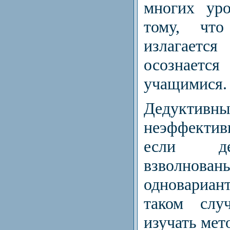
многих уро
тому, чт
излагаетс
осознаетс
учащимися.
Дедуктивн
неэффективн
если де
взволн
одновариа
таком случ
изучать мет