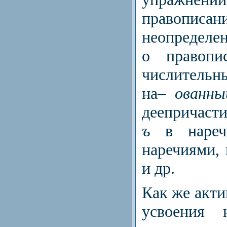
правописан
неопределе
о правопи
числительн
на
– ованны
деепричастие
ъ
в наре
наречиями,
и др.
Как же акти
усвоения н