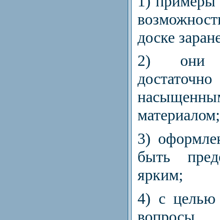
1) примеры
возможност
доске заране
2) они
достаточн
насыщенн
материалом;
3) оформле
быть пред
ярким;
4) с целью
вопро