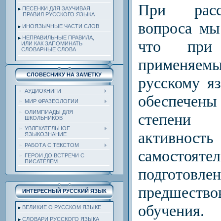
При расс
ПЕСЕНКИ ДЛЯ ЗАУЧИВАЯ
ПРАВИЛ РУССКОГО ЯЗЫКА
вопроса мы
ИНОЯЗЫЧНЫЕ ЧАСТИ СЛОВ
НЕПРАВИЛЬНЫЕ ПРАВИЛА,
что при 
ИЛИ КАК ЗАПОМИНАТЬ
СЛОВАРНЫЕ СЛОВА
применяемы
СЛОВЕСНИКУ НА ЗАМЕТКУ
русскому я
АУДИОКНИГИ
обеспечен
МИР ФРАЗЕОЛОГИИ
ОЛИМПИАДЫ ДЛЯ
степени 
ШКОЛЬНИКОВ
УВЛЕКАТЕЛЬНОЕ
акти
ЯЗЫКОЗНАНИЕ
РАБОТА С ТЕКСТОМ
самостояте
ГЕРОИ ДО ВСТРЕЧИ С
ПИСАТЕЛЕМ
подготовле
предшест
ИНТЕРЕСНЫЙ РУССКИЙ ЯЗЫК
обучения.
ВЕЛИКИЕ О РУССКОМ ЯЗЫКЕ
СЛОВАРИ РУССКОГО ЯЗЫКА