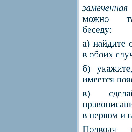
замеченная
можно та
беседу:
а) найдите 
в обоих слу
б) укажите
имеется поя
в) сдел
правописа
в первом и 
Подводя и