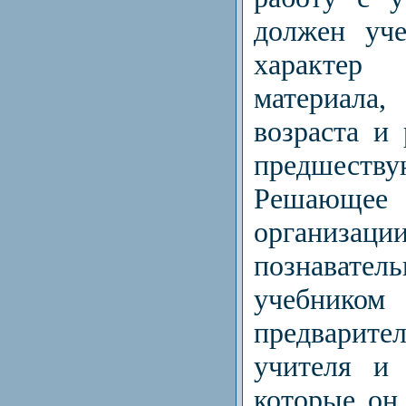
должен уче
характе
материал
возраста и 
предшеству
Решающее
организ
познават
учебн
предварите
учителя и 
которые он