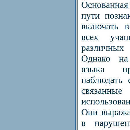
Основанна
пути позна
включать в
всех уча
различны
Однако на
языка пр
наблюдать 
связанные
использова
Они выража
в нарушен