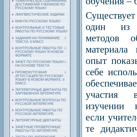
обучения – б 
ТЕМАТИЧЕСКОЕ ОЦЕНИВАНИЕ
ДОСТИЖЕНИЙ УЧЕНИКОВ ПО
РУССКОМУ ЯЗЫКУ
Существует
ЛИНГВИСТИЧЕСКИЕ ЗАДАЧКИ
КИМ ПО РУССКОМУ ЯЗЫКУ
один из 
КОНТРОЛЬНЫЕ И ТЕСТОВЫЕ
РАБОТЫ ПО РУССКОМУ ЯЗЫКУ
методов о
ЗАДАНИЯ НА ПОНИМАНИЕ
ТЕКСТА. 6 КЛАСС
материала 
КОНТРОЛЬНЫЕ РАБОТЫ ПО
РУССКОМУ ЯЗЫКУ В НОВОМ
ФОРМАТЕ
опыт показ
ЗАЧЕТ ПО РУССКОМУ ЯЗЫКУ
НА ОСНОВЕ ТЕКСТА
себе испол
ПРОМЕЖУТОЧНАЯ
АТТЕСТАЦИЯ ПО РУССКОМУ
ЯЗЫКУ В НОВОМ ФОРМАТЕ. 6
обеспечи
КЛАСС
ЛИТЕРАТУРНЫЕ ДИКТАНТЫ ПО
участия 
ЗАРУБЕЖНОЙ ЛИТЕРАТУРЕ
КОНТРОЛЬНЫЕ ВОПРОСЫ ПО
изучении н
РУССКОЙ ЛИТЕРАТУРЕ
КОНТРОЛЬНЫЕ РАБОТЫ ПО
если учите
РУССКОЙ ЛИТЕРАТУРЕ
ЛИТЕРАТУРНЫЕ ДИКТАНТЫ
те дидакти
ЗАЧЕТНЫЕ ПРОВЕРОЧНЫЕ
РАБОТЫ ПО ЛИТЕРАТУРЕ