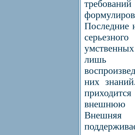
требовани
формулиро
Последние 
серьезно
умственных
лишь м
воспроизве
них знаний
приходитс
внешнюю
Внешняя 
поддержив