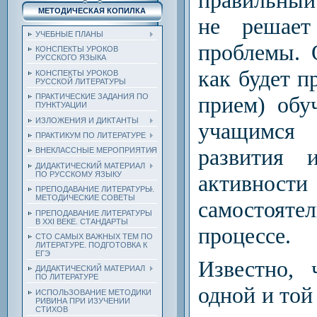
МЕТОДИЧЕСКАЯ КОПИЛКА
не решает
УЧЕБНЫЕ ПЛАНЫ
проблемы. 
КОНСПЕКТЫ УРОКОВ
РУССКОГО ЯЗЫКА
как будет п
КОНСПЕКТЫ УРОКОВ
РУССКОЙ ЛИТЕРАТУРЫ
прием) обу
ПРАКТИЧЕСКИЕ ЗАДАНИЯ ПО
ПУНКТУАЦИИ
ИЗЛОЖЕНИЯ И ДИКТАНТЫ
учащимся
ПРАКТИКУМ ПО ЛИТЕРАТУРЕ
развития и
ВНЕКЛАССНЫЕ МЕРОПРИЯТИЯ
ДИДАКТИЧЕСКИЙ МАТЕРИАЛ
ПО РУССКОМУ ЯЗЫКУ
акти
ПРЕПОДАВАНИЕ ЛИТЕРАТУРЫ.
МЕТОДИЧЕСКИЕ СОВЕТЫ
самостояте
ПРЕПОДАВАНИЕ ЛИТЕРАТУРЫ
В XXI ВЕКЕ. СТАНДАРТЫ
процессе.
СТО САМЫХ ВАЖНЫХ ТЕМ ПО
ЛИТЕРАТУРЕ. ПОДГОТОВКА К
ЕГЭ
Известно, 
ДИДАКТИЧЕСКИЙ МАТЕРИАЛ
ПО ЛИТЕРАТУРЕ
одной и той
ИСПОЛЬЗОВАНИЕ МЕТОДИКИ
РИВИНА ПРИ ИЗУЧЕНИИ
СТИХОВ