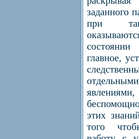
раскрыв
заданного п
при так
оказываю
состоянии
главное, ус
следствен
отдельн
явления
беспомощно
этих знани
того чтоб
работу с у