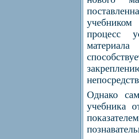
поставле
учебнико
процесс у
материала
способству
закреп
непосредств
Однако сам
учебника о
показат
познавател