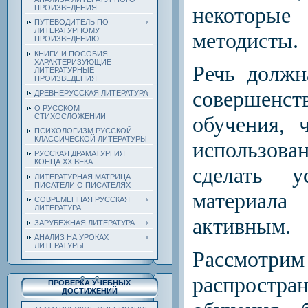
некотор
ПРОИЗВЕДЕНИЯ
ПУТЕВОДИТЕЛЬ ПО
ЛИТЕРАТУРНОМУ
методисты.
ПРОИЗВЕДЕНИЮ
КНИГИ И ПОСОБИЯ,
ХАРАКТЕРИЗУЮЩИЕ
Речь должн
ЛИТЕРАТУРНЫЕ
ПРОИЗВЕДЕНИЯ
совершен
ДРЕВНЕРУССКАЯ ЛИТЕРАТУРА
О РУССКОМ
СТИХОСЛОЖЕНИИ
обучения, 
ПСИХОЛОГИЗМ РУССКОЙ
КЛАССИЧЕСКОЙ ЛИТЕРАТУРЫ
использова
РУССКАЯ ДРАМАТУРГИЯ
КОНЦА ХХ ВЕКА
сделать у
ЛИТЕРАТУРНАЯ МАТРИЦА.
ПИСАТЕЛИ О ПИСАТЕЛЯХ
материал
СОВРЕМЕННАЯ РУССКАЯ
ЛИТЕРАТУРА
активным.
ЗАРУБЕЖНАЯ ЛИТЕРАТУРА
АНАЛИЗ НА УРОКАХ
ЛИТЕРАТУРЫ
Рассмот
распрост
ПРОВЕРКА УЧЕБНЫХ
ДОСТИЖЕНИЙ