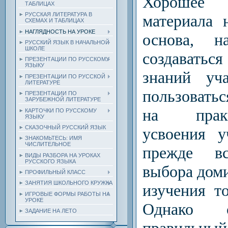
Хорошее 
ТАБЛИЦАХ
РУССКАЯ ЛИТЕРАТУРА В
материала 
СХЕМАХ И ТАБЛИЦАХ
НАГЛЯДНОСТЬ НА УРОКЕ
основа, н
РУССКИЙ ЯЗЫК В НАЧАЛЬНОЙ
ШКОЛЕ
создаватьс
ПРЕЗЕНТАЦИИ ПО РУССКОМУ
ЯЗЫКУ
знаний уч
ПРЕЗЕНТАЦИИ ПО РУССКОЙ
ЛИТЕРАТУРЕ
пользовать
ПРЕЗЕНТАЦИИ ПО
ЗАРУБЕЖНОЙ ЛИТЕРАТУРЕ
на практ
КАРТОЧКИ ПО РУССКОМУ
ЯЗЫКУ
СКАЗОЧНЫЙ РУССКИЙ ЯЗЫК
усвоения у
ЗНАКОМЬТЕСЬ: ИМЯ
ЧИСЛИТЕЛЬНОЕ
прежде в
ВИДЫ РАЗБОРА НА УРОКАХ
РУССКОГО ЯЗЫКА
выбора дом
ПРОФИЛЬНЫЙ КЛАСС
ЗАНЯТИЯ ШКОЛЬНОГО КРУЖКА
изучения т
ИГРОВЫЕ ФОРМЫ РАБОТЫ НА
УРОКЕ
Однако
ЗАДАНИЕ НА ЛЕТО
правильный