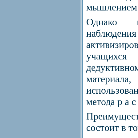
мышлением 
Однако
наблюдени
активизи
учащихс
дедуктивно
материа
использо
метода р а с 
Преимуще
состоит в то