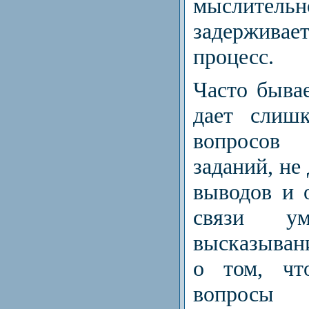
мыслительн
задерживае
процесс.
Часто бывае
дает слиш
вопросов
заданий, не
выводов и 
связи ум
высказыван
о том, чт
вопросы