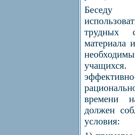
Беседу 
использова
трудных с
материала и
необходи
учащихся
эффективно
рациональн
времени н
должен соб
условия: