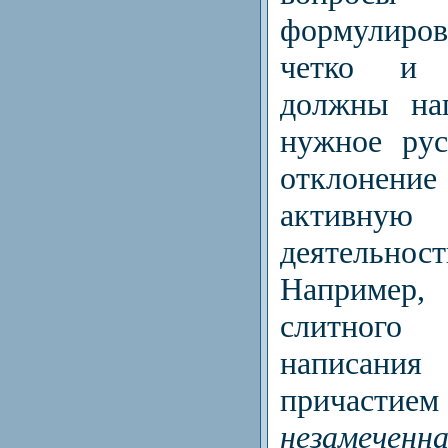
формулиров
четко и 
должны нап
нужное рус
отклонение
активную
деятельн
Например,
слитного
написани
причастием
незамечен