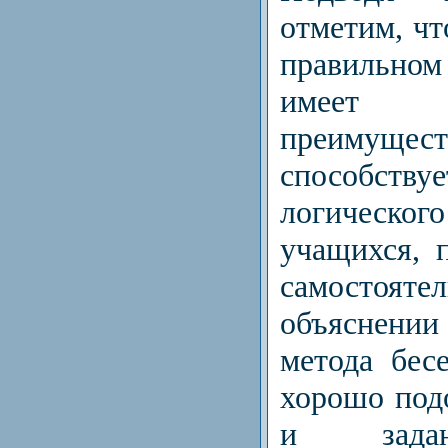
отметим, чт
правильном
имеет
преиму
способст
логичес
учащихся, 
самостояте
объяснении
метода бес
хорошо под
и задан