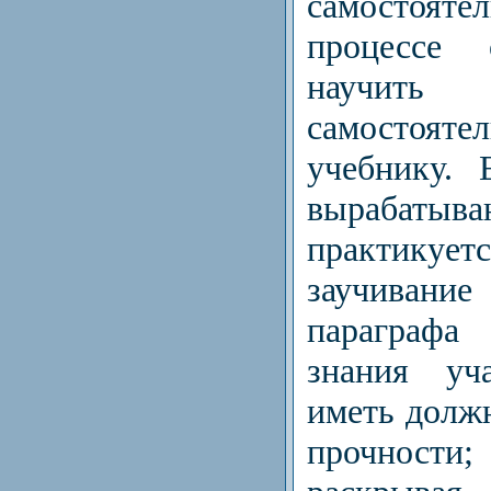
самостояте
процессе 
научит
самостояте
учебнику. 
вырабатыва
практикует
заучиван
параграфа
знания уч
иметь долж
прочности