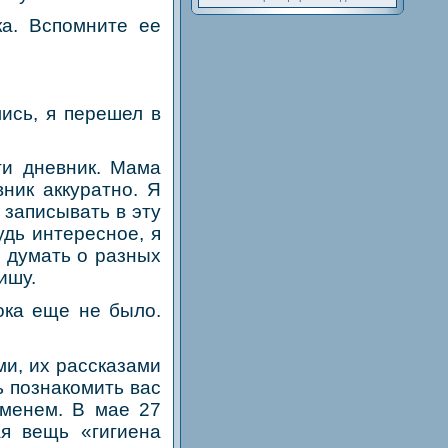
ка. Вспомните ее
ись, я перешел в
ти дневник. Мама
вник аккуратно. Я
 записывать в эту
удь интересное, я
у думать о разных
ишу.
ока еще не было.
ми, их рассказами
ь познакомить вас
менем. В мае 27
ая вещь «гигиена