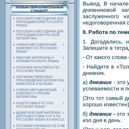
Вывод. В начале
НОВЫЙ ОБРАЗОВАТЕЛЬНЫЙ
дневниковой за
СТАНДАРТ
заслуженного н
ПОСОБИЯ И МЕТОДИЧКИ ДЛЯ
недоговоренная ст
ПРЕПОДАВАТЕЛЕЙ РУССКОГО
ЯЗЫКА
II. Работа по тем
ПОСОБИЯ И МЕТОДИЧКИ ДЛЯ
ПРЕПОДАВАТЕЛЯ РУССКОЙ
ЛИТЕРАТУРЫ
1. Догадались, 
УЧЕБНО-МЕТОДИЧЕСКИЙ
Запишите в тетра
КОМПЛЕКТ ПО РУССКОМУ
ЯЗЫКУ
- От какого слов
РАБОЧИЕ МАТЕРИАЛЫ К
УРОКАМ РУССКОГО ЯЗЫКА
- Найдите
в «Тол
ОПОРНЫЕ КОНСПЕКТЫ ПО
РУССКОМУ ЯЗЫКУ
дневник.
ОБУЧЕНИЕ ПЕРЕСКАЗУ
ПРОИЗВЕДЕНИЙ ЛИТЕРАТУРЫ,
а)
дневник
-
это 
ЖИВОПИСИ И МУЗЫКИ
успеваемости и п
УЧЕБНО-МЕТОДИЧЕСКИЙ
КОМПЛЕКТ К УРОКАМ
(Это тот самый д
ЛИТЕРАТУРЫ
ПОДГОТОВКА К ОГЭ ПО
хорошо известен)
РУССКОМУ ЯЗЫКУ
б)
дневник -
это 
ДИДАКТИЧЕСКИЙ МАТЕРИАЛ
ДЛЯ ПОДГОТОВКИ К ОГЭ ПО
изо дня в день.
РУССКОМУ ЯЗЫКУ В 9 КЛАССЕ
ГОТОВИМ УЧЕНИКОВ К ЕГЭ ПО