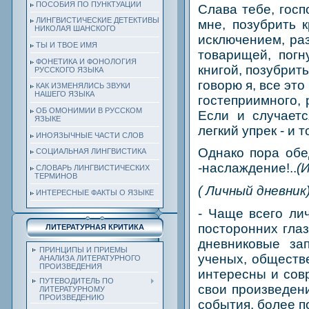
ПОСОБИЯ ПО ПУНКТУАЦИИ
Слава тебе, госп
ЛИНГВИСТИЧЕСКИЕ ДЕТЕКТИВЫ
мне, позубрить 
НИКОЛАЯ ШАНСКОГО
исключением, раз
ТЫ И ТВОЕ ИМЯ
товарищей, погн
ФОНЕТИКА И ФОНОЛОГИЯ
книгой, позубрит
РУССКОГО ЯЗЫКА
говорю я, все эт
КАК ИЗМЕНЯЛИСЬ ЗВУКИ
НАШЕГО ЯЗЫКА
гостеприимного, 
ОБ ОМОНИМИИ В РУССКОМ
Если и случаетс
ЯЗЫКЕ
легкий упрек - и т
ИНОЯЗЫЧНЫЕ ЧАСТИ СЛОВ
Однако пора обе
СОЦИАЛЬНАЯ ЛИНГВИСТИКА
-наслаждение!..
(
СЛОВАРЬ ЛИНГВИСТИЧЕСКИХ
ТЕРМИНОВ
( Личный дневник
ИНТЕРЕСНЫЕ ФАКТЫ О ЯЗЫКЕ
- Чаще всего лич
посторонних глаз
ЛИТЕРАТУРНАЯ КРИТИКА
дневниковые за
ПРИНЦИПЫ И ПРИЕМЫ
ученых, обществ
АНАЛИЗА ЛИТЕРАТУРНОГО
ПРОИЗВЕДЕНИЯ
интересны и сов
ПУТЕВОДИТЕЛЬ ПО
свои произведен
ЛИТЕРАТУРНОМУ
ПРОИЗВЕДЕНИЮ
события, более п