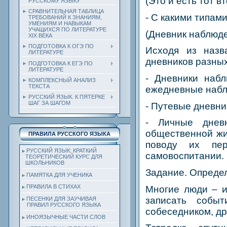
(Это и есть тот в
РУССКОМУ ЯЗЫКУ
СРАВНИТЕЛЬНАЯ ТАБЛИЦА
- С какими типам
ТРЕБОВАНИЙ К ЗНАНИЯМ,
УМЕНИЯМ И НАВЫКАМ
УЧАЩИХСЯ ПО ЛИТЕРАТУРЕ
(Дневник наблюде
ХIХ ВЕКА
ПОДГОТОВКА К ОГЭ ПО
Исходя из назв
ЛИТЕРАТУРЕ
дневников разных
ПОДГОТОВКА К ЕГЭ ПО
ЛИТЕРАТУРЕ
- Дневники набл
КОМПЛЕКСНЫЙ АНАЛИЗ
ТЕКСТА
ежедневные набл
РУССКИЙ ЯЗЫК. К ПЯТЕРКЕ
ШАГ ЗА ШАГОМ
- Путевые дневни
- Личные днев
общественной жи
ПРАВИЛА РУССКОГО ЯЗЫКА
поводу их пер
РУССКИЙ ЯЗЫК: КРАТКИЙ
самовоспитании.
ТЕОРЕТИЧЕСКИЙ КУРС ДЛЯ
ШКОЛЬНИКОВ
Задание. Определ
ПАМЯТКА ДЛЯ УЧЕНИКА
ПРАВИЛА В СТИХАХ
Многие люди – и
записать событ
ПЕСЕНКИ ДЛЯ ЗАУЧИВАЯ
ПРАВИЛ РУССКОГО ЯЗЫКА
собеседником, др
ИНОЯЗЫЧНЫЕ ЧАСТИ СЛОВ