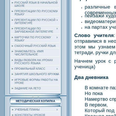
РУССКИЙ ЯЗЫК В НАЧАЛЬНОЙ
различные в
ШКОЛЕ
ПРЕЗЕНТАЦИИ ПО РУССКОМУ
современных 
ЯЗЫКУ
пейзажи худо
ПРЕЗЕНТАЦИИ ПО РУССКОЙ
видеоматери
ЛИТЕРАТУРЕ
на партах уч
ПРЕЗЕНТАЦИИ ПО
ЗАРУБЕЖНОЙ ЛИТЕРАТУРЕ
Слово учителя
КАРТОЧКИ ПО РУССКОМУ
отправимся в не
ЯЗЫКУ
этом мы узнаем 
СКАЗОЧНЫЙ РУССКИЙ ЯЗЫК
тетради, ручки д
ЗНАКОМЬТЕСЬ: ИМЯ
ЧИСЛИТЕЛЬНОЕ
Начнем урок с р
ВИДЫ РАЗБОРА НА УРОКАХ
РУССКОГО ЯЗЫКА
ученица)
ПРОФИЛЬНЫЙ КЛАСС
ЗАНЯТИЯ ШКОЛЬНОГО КРУЖКА
Два дневника
ИГРОВЫЕ ФОРМЫ РАБОТЫ НА
УРОКЕ
В комнате па
ЗАДАНИЕ НА ЛЕТО
Но пока
Намертво спр
МЕТОДИЧЕСКАЯ КОПИЛКА
В первом,
Который под 
УЧЕБНЫЕ ПЛАНЫ
КОНСПЕКТЫ УРОКОВ