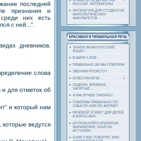
ржание последней
РОССИИ. ЛИТЕРАТОРЫ
сле признания и
ЛИТЕРАТУРА ДЛЯ СТУДЕНТОВ
ФИЛОЛОГИЧЕСКИХ
 среди них есть
ФАКУЛЬТЕТОВ
я с ней...”.
КРАСИВАЯ И ПРАВИЛЬНАЯ РЕЧЬ
видах дневников.
ЗНАЕМ ЛИ МЫ РУССКИЙ
ЯЗЫК?
В МИРЕ СЛОВ
ПРАВИЛЬНО ЛИ МЫ ГОВОРИМ
ЗВОНИМ РУСИСТУ?
пределение слова
КУЛЬТУРА РЕЧИ
ПАДЕЖИ, ВРЕМЕНА,
ЗАПЯТЫЕ...
 и для отметок об
А КАК ЛУЧШЕ СКАЗАТЬ?
ГОВОРИМ ПРАВИЛЬНО ПО
СМЫСЛУ ИЛИ ПО ФОРМЕ?
ит” и который нам
РЕЧЕВОЙ ЭТИКЕТ ДЛЯ ДЕТЕЙ
И ВЗРОСЛЫХ
ИСПОЛЬЗУЙТЕ КРЫЛАТЫЕ
, которые ведутся
ВЫРАЖЕНИЯ, ЗНАЯ ИХ
ИСТОРИЮ
А КАК У ВАС ГОВОРЯТ, ИЛИ
ЗАНИМАТЕЛЬНАЯ