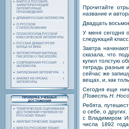
КНИГИ И ПОСОБИЯ,
ХАРАКТЕРИЗУЮЩИЕ
Прочитайте отры
ЛИТЕРАТУРНЫЕ
ПРОИЗВЕДЕНИЯ
название и автор
ДРЕВНЕРУССКАЯ ЛИТЕРАТУРА
Двадцать восьмое
О РУССКОМ
СТИХОСЛОЖЕНИИ
У меня сегодня 
ПСИХОЛОГИЗМ РУССКОЙ
КЛАССИЧЕСКОЙ ЛИТЕРАТУРЫ
следующий класс 
РУССКАЯ ДРАМАТУРГИЯ
КОНЦА ХХ ВЕКА
Завтра начинают
ЛИТЕРАТУРНАЯ МАТРИЦА.
сказала, что под
ПИСАТЕЛИ О ПИСАТЕЛЯХ
купил толстую об
СОВРЕМЕННАЯ РУССКАЯ
ЛИТЕРАТУРА
тетрадь разные и
ЗАРУБЕЖНАЯ ЛИТЕРАТУРА
сейчас же запишу
АНАЛИЗ НА УРОКАХ
вещах, и, как тол
ЛИТЕРАТУРЫ
Сегодня еще нич
(Повесть Н. Носо
ПРОВЕРКА УЧЕБНЫХ
ДОСТИЖЕНИЙ
Ребята, путешест
ТЕМАТИЧЕСКОЕ ОЦЕНИВАНИЕ
о себе, о других
ДОСТИЖЕНИЙ УЧЕНИКОВ ПО
РУССКОМУ ЯЗЫКУ
с Владимиром И
ЛИНГВИСТИЧЕСКИЕ ЗАДАЧКИ
числа 1892 года
КИМ ПО РУССКОМУ ЯЗЫКУ