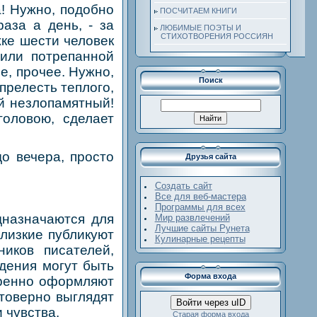
а! Нужно, подобно
ПОСЧИТАЕМ КНИГИ
аза а день, - за
ЛЮБИМЫЕ ПОЭТЫ И
СТИХОТВОРЕНИЯ РОССИЯН
жке шести человек
 или потрепанной
е, прочее. Нужно,
Поиск
прелесть теплого,
ой незлопамятный!
головою, сделает
о вечера, просто
Друзья сайта
Создать сайт
Все для веб-мастера
Программы для всех
едназначаются для
Мир развлечений
Лучшие сайты Рунета
близкие публикуют
Кулинарные рецепты
иков писателей,
дения могут быть
Форма входа
еренно оформляют
товерно выглядят
Войти через uID
 чувства.
Старая форма входа