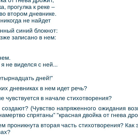
ка от гнева дрожит,
а, прогулка к реке –
 во втором дневнике.
 никогда не найдет
нный синий блокнот:
озже записано в нем:
нем.
я не виделся с ней...
етырнадцать дней!”
ких дневниках в нем идет речь?
ие чувствуется в начале стихотворения?
о создают? (Чувство напряженного ожидания воз
"намертво спрятаны” "красная двойка от гнева дро
м проникнута вторая часть стихотворения? Как 
вах?