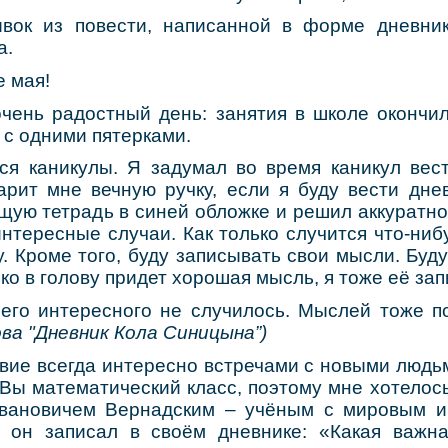
вок из повести, написанной в форме дневни
а.
 мая!
очень радостный день: занятия в школе окончил
с одними пятерками.
ся каникулы. Я задумал во время каникул вес
арит мне вечную ручку, если я буду вести дне
щую тетрадь в синей обложке и решил аккуратно
нтересные случаи. Как только случится что-ниб
. Кроме того, буду записывать свои мысли. Буд
ько в голову придет хорошая мысль, я тоже её зап
его интересного не случилось. Мыслей тоже п
ва "Дневник Кола Синицына”)
вие всегда интересно встречами с новыми людь
. Вы математический класс, поэтому мне хотелос
вановичем Вернадским – учёным с мировым и
 он записал в своём дневнике: «Какая важн