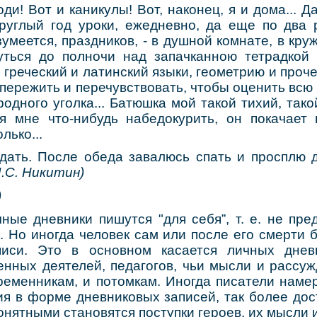
оди! Вот и каникулы! Вот, наконец, я и дома... Д
круглый год уроки, ежедневно, да еще по два р
умеется, праздников, - в душной комнате, в кру
уться до полночи над запачканною тетрадкой
ь греческий и латинский языки, геометрию и проче
о пережить и перечувствовать, чтобы оценить всю 
родного уголка... Батюшка мой такой тихий, так
я мне что-нибудь набедокурить, он покачает 
олько...
дать. После обеда завалюсь спать и просплю д
И.С. Никитин)
)
ные дневники пишутся "для себя”, т. е. не пр
. Но иногда человек сам или после его смерти 
писи. Это в основном касается личных дневн
енных деятелей, педагогов, чьи мысли и рассуж
ременникам, и потомкам. Иногда писатели нам
ия в форме дневниковых записей, так более дос
онятными становятся поступки героев, их мысли и