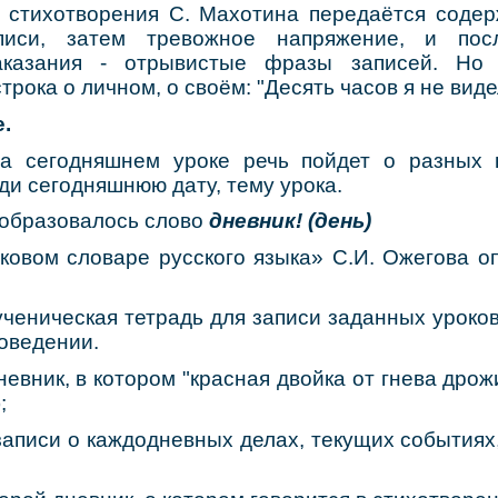
 стихотворения С. Махотина передаётся соде
писи, затем тревожное напряжение, и по
аказания - отрывистые фразы записей. Но
рока о личном, о своём: "Десять часов я не виделс
е.
на сегодняшнем уроке речь пойдет о разных 
ди сегодняшнюю дату, тему урока.
а образовалось слово
дневник! (день)
ковом словаре русского языка» С.И. Ожегова о
ученическая тетрадь для записи заданных уроков
оведении.
невник, в котором "красная двойка от гнева дрож
;
записи о каждодневных делах, текущих событиях