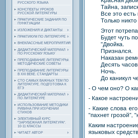
Красная двой
РУССКОГО ЯЗЫКА
Тайна, записк
КОНСПЕКТЫ УРОКОВ
Все это есть
РУССКОЙ ЛИТЕРАТУРЫ
Только никто
ПРАКТИЧЕСКИЕ ЗАДАНИЯ ПО
ПУНКТУАЦИИ
Этот потрепа
ИЗЛОЖЕНИЯ И ДИКТАНТЫ
Будет чуть п
ПРАКТИКУМ ПО ЛИТЕРАТУРЕ
"Двойка.
ВНЕКЛАССНЫЕ МЕРОПРИЯТИЯ
ДИДАКТИЧЕСКИЙ МАТЕРИАЛ
Признался.
ПО РУССКОМУ ЯЗЫКУ
Наказан рем
ПРЕПОДАВАНИЕ ЛИТЕРАТУРЫ.
Десять часов 
МЕТОДИЧЕСКИЕ СОВЕТЫ
Ночь.
ПРЕПОДАВАНИЕ ЛИТЕРАТУРЫ
В XXI ВЕКЕ. СТАНДАРТЫ
До каникул ч
СТО САМЫХ ВАЖНЫХ ТЕМ ПО
ЛИТЕРАТУРЕ. ПОДГОТОВКА К
- О чем оно? О ка
ЕГЭ
ДИДАКТИЧЕСКИЙ МАТЕРИАЛ
- Какое настроен
ПО ЛИТЕРАТУРЕ
ИСПОЛЬЗОВАНИЕ МЕТОДИКИ
- Какие слова ег
РИВИНА ПРИ ИЗУЧЕНИИ
СТИХОВ
"пахнет грозой”, 
ЭЛЕКТИВНЫЙ КУРС
"ЗАРУБЕЖНАЯ ЛИТЕРАТУРА".
Каким настроение
10-11 КЛАССЫ
языковых средст
ЧИТАЕТ АВТОР