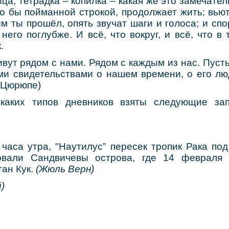
ица, тетрадка – копилка – какая же это замечател
о бы пойманной строкой, продолжает жить; вью
ым ты прошёл, опять звучат шаги и голоса; и спо
 него поглубже. И всё, что вокруг, и всё, что в 
.
ут рядом с нами. Рядом с каждым из нас. Пуст
и свидетельствами о нашем времени, о его люд
. Цюрюпе)
 каких типов дневников взяты следующие зап
 часа утра, "Наутилус” пересек тропик Рака под
вали Сандвичевы острова, где 14 февраля 
ан Кук.
(Жюль Верн)
)