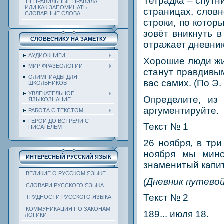
Тетрадка – спутн
НЕПРАВИЛЬНЫЕ ПРАВИЛА,
ИЛИ КАК ЗАПОМИНАТЬ
страницах, словн
СЛОВАРНЫЕ СЛОВА
строки, по котор
зовёт вникнуть в
СЛОВЕСНИКУ НА ЗАМЕТКУ
отражает дневник
АУДИОКНИГИ
Хорошие люди жив
МИР ФРАЗЕОЛОГИИ
станут правдивым
ОЛИМПИАДЫ ДЛЯ
вас самих. (По Э
ШКОЛЬНИКОВ
УВЛЕКАТЕЛЬНОЕ
Определите, из
ЯЗЫКОЗНАНИЕ
аргументируйте.
РАБОТА С ТЕКСТОМ
ГЕРОИ ДО ВСТРЕЧИ С
Текст № 1
ПИСАТЕЛЕМ
26 ноября, в три
ноября мы мино
ИНТЕРЕСНЫЙ РУССКИЙ ЯЗЫК
знаменитый капит
ВЕЛИКИЕ О РУССКОМ ЯЗЫКЕ
(Дневник путевой
СЛОВАРИ РУССКОГО ЯЗЫКА
Текст № 2
ТРУДНОСТИ РУССКОГО ЯЗЫКА
КОММУНИКАЦИЯ ПО ЗАКОНАМ
189... июля 18.
ЛОГИКИ