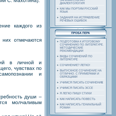
нии С. Махотина).
ДИАЛЕКТОЛОГИЯ
КАК МЫ ПОРТИМ РУССКИЙ
ЯЗЫК
ЗАДАНИЯ НА ИСПРАВЛЕНИЕ
РЕЧЕВЫХ ОШИБОК
ение каждого из
ПРОБА ПЕРА
в них отмечаются
ПОДГОТОВКА К ИТОГОВОМУ
СОЧИНЕНИЮ ПО ЛИТЕРАТУРЕ.
МЕТОДИЧЕСКИЕ
РЕКОМЕНДАЦИИ
ВИДЫ СОЧИНЕНИЙ ПО
ЛИТЕРАТУРЕ
тий в личной и
СОЧИНЕНИЕ? ЛЕГКО!
его, чувствах по
ВЫПУСКНОЕ СОЧИНЕНИЕ НА
самопознании и
ОТЛИЧНО. С ПРИМЕРАМИ И
ОБРАЗЦАМИ
УЧИМСЯ ПИСАТЬ СОЧИНЕНИЕ
УЧИМСЯ ПИСАТЬ ЭССЕ
Я ЛЕГКО ПИШУ СТИХИ
требность души –
КАК НАПИСАТЬ ПОВЕСТЬ
ится молчаливым
КАК НАПИСАТЬ ГЕНИАЛЬНЫЙ
РОМАН