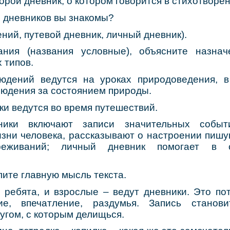
торой дневник, о котором говорится в стихотворе
и дневников вы знакомы?
ний, путевой дневник, личный дневник).
ания (названия условные), объясните назнач
 типов.
юдений ведутся на уроках природоведения, 
юдения за состоянием природы.
ки ведутся во время путешествий.
ники включают записи значительных собы
зни человека, рассказывают о настроении пишущ
еживаний; личный дневник помогает в 
ите главную мысль текста.
 ребята, и взрослые – ведут дневники. Это по
ие, впечатление, раздумья. Запись станов
угом, с которым делищься.