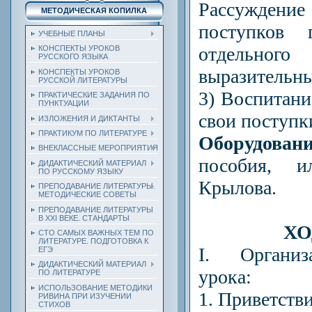
Рассужден
МЕТОДИЧЕСКАЯ КОПИЛКА
поступков 
УЧЕБНЫЕ ПЛАНЫ
отдельног
КОНСПЕКТЫ УРОКОВ
РУССКОГО ЯЗЫКА
выразительны
КОНСПЕКТЫ УРОКОВ
РУССКОЙ ЛИТЕРАТУРЫ
3) Воспитани
ПРАКТИЧЕСКИЕ ЗАДАНИЯ ПО
ПУНКТУАЦИИ
свои поступк
ИЗЛОЖЕНИЯ И ДИКТАНТЫ
ПРАКТИКУМ ПО ЛИТЕРАТУРЕ
Оборудован
ВНЕКЛАССНЫЕ МЕРОПРИЯТИЯ
пособия, и
ДИДАКТИЧЕСКИЙ МАТЕРИАЛ
ПО РУССКОМУ ЯЗЫКУ
Крылова.
ПРЕПОДАВАНИЕ ЛИТЕРАТУРЫ.
МЕТОДИЧЕСКИЕ СОВЕТЫ
ПРЕПОДАВАНИЕ ЛИТЕРАТУРЫ
В XXI ВЕКЕ. СТАНДАРТЫ
ХО
СТО САМЫХ ВАЖНЫХ ТЕМ ПО
ЛИТЕРАТУРЕ. ПОДГОТОВКА К
I. Органи
ЕГЭ
ДИДАКТИЧЕСКИЙ МАТЕРИАЛ
урока:
ПО ЛИТЕРАТУРЕ
ИСПОЛЬЗОВАНИЕ МЕТОДИКИ
1. Приветстви
РИВИНА ПРИ ИЗУЧЕНИИ
СТИХОВ