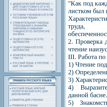
"Как под 
ДИДАКТИЧЕСКИЙ МАТЕРИАЛ
ДЛЯ ПОДГОТОВКИ К ОГЭ ПО
листком был г
РУССКОМУ ЯЗЫКУ В 9 КЛАССЕ
ГОТОВИМ УЧЕНИКОВ К ЕГЭ ПО
Характерист
РУССКОМУ ЯЗЫКУ
СРАВНИТЕЛЬНАЯ ТАБЛИЦА
труда, 
ТРЕБОВАНИЙ К ЗНАНИЯМ,
УМЕНИЯМ И НАВЫКАМ
УЧАЩИХСЯ ПО ЛИТЕРАТУРЕ
обеспеченнос
ХIХ ВЕКА
2. Проверка 
ПОДГОТОВКА К ОГЭ ПО
ЛИТЕРАТУРЕ
чтение наизус
ПОДГОТОВКА К ЕГЭ ПО
ЛИТЕРАТУРЕ
III. Работа по
КОМПЛЕКСНЫЙ АНАЛИЗ
ТЕКСТА
1) Чтение по
РУССКИЙ ЯЗЫК. К ПЯТЕРКЕ
ШАГ ЗА ШАГОМ
2) Определен
3) Характерис
ПРАВИЛА РУССКОГО ЯЗЫКА
4) Выразит
РУССКИЙ ЯЗЫК: КРАТКИЙ
ТЕОРЕТИЧЕСКИЙ КУРС ДЛЯ
данной басне
ШКОЛЬНИКОВ
ПАМЯТКА ДЛЯ УЧЕНИКА
5) Знакомст
ПРАВИЛА В СТИХАХ