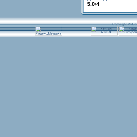
5.0
/
4
Copyright MyCo