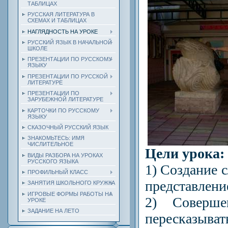
ТАБЛИЦАХ
РУССКАЯ ЛИТЕРАТУРА В
СХЕМАХ И ТАБЛИЦАХ
НАГЛЯДНОСТЬ НА УРОКЕ
РУССКИЙ ЯЗЫК В НАЧАЛЬНОЙ
ШКОЛЕ
ПРЕЗЕНТАЦИИ ПО РУССКОМУ
ЯЗЫКУ
ПРЕЗЕНТАЦИИ ПО РУССКОЙ
ЛИТЕРАТУРЕ
ПРЕЗЕНТАЦИИ ПО
ЗАРУБЕЖНОЙ ЛИТЕРАТУРЕ
КАРТОЧКИ ПО РУССКОМУ
ЯЗЫКУ
СКАЗОЧНЫЙ РУССКИЙ ЯЗЫК
ЗНАКОМЬТЕСЬ: ИМЯ
ЧИСЛИТЕЛЬНОЕ
Цели урока:
ВИДЫ РАЗБОРА НА УРОКАХ
РУССКОГО ЯЗЫКА
1) Создание 
ПРОФИЛЬНЫЙ КЛАСС
представление
ЗАНЯТИЯ ШКОЛЬНОГО КРУЖКА
ИГРОВЫЕ ФОРМЫ РАБОТЫ НА
2) Соверше
УРОКЕ
ЗАДАНИЕ НА ЛЕТО
пересказыват