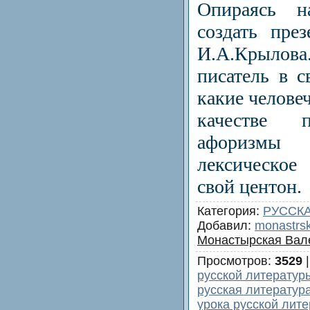
Опираясь н
создать пре
И.А.Крылов
писатель в с
какие челове
качестве 
афоризмы
лексическое
свой центон.
Категория
:
РУССКА
Добавил
:
monastrs
Монастырская Вал
Просмотров
:
3529
русской литератур
русская литератур
урока русской лите