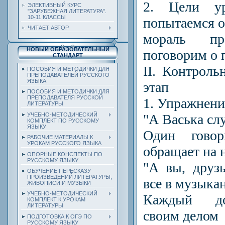
2. Цели у
ЭЛЕКТИВНЫЙ КУРС
"ЗАРУБЕЖНАЯ ЛИТЕРАТУРА".
10-11 КЛАССЫ
попытаемся 
ЧИТАЕТ АВТОР
мораль пр
НОВЫЙ ОБРАЗОВАТЕЛЬНЫЙ
поговорим о 
СТАНДАРТ
II. Контроль
ПОСОБИЯ И МЕТОДИЧКИ ДЛЯ
ПРЕПОДАВАТЕЛЕЙ РУССКОГО
ЯЗЫКА
этап
ПОСОБИЯ И МЕТОДИЧКИ ДЛЯ
ПРЕПОДАВАТЕЛЯ РУССКОЙ
1. Упражнени
ЛИТЕРАТУРЫ
"А Васька сл
УЧЕБНО-МЕТОДИЧЕСКИЙ
КОМПЛЕКТ ПО РУССКОМУ
ЯЗЫКУ
Один гово
РАБОЧИЕ МАТЕРИАЛЫ К
УРОКАМ РУССКОГО ЯЗЫКА
обращает на 
ОПОРНЫЕ КОНСПЕКТЫ ПО
РУССКОМУ ЯЗЫКУ
"А вы, друз
ОБУЧЕНИЕ ПЕРЕСКАЗУ
ПРОИЗВЕДЕНИЙ ЛИТЕРАТУРЫ,
все в музыка
ЖИВОПИСИ И МУЗЫКИ
УЧЕБНО-МЕТОДИЧЕСКИЙ
Каждый до
КОМПЛЕКТ К УРОКАМ
ЛИТЕРАТУРЫ
своим делом
ПОДГОТОВКА К ОГЭ ПО
РУССКОМУ ЯЗЫКУ