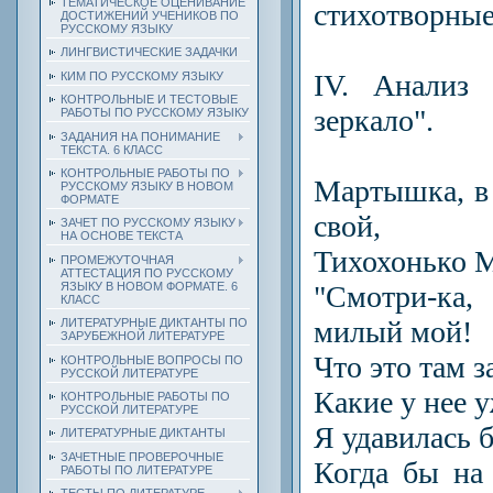
ТЕМАТИЧЕСКОЕ ОЦЕНИВАНИЕ
стихотворные
ДОСТИЖЕНИЙ УЧЕНИКОВ ПО
РУССКОМУ ЯЗЫКУ
ЛИНГВИСТИЧЕСКИЕ ЗАДАЧКИ
IV. Анализ 
КИМ ПО РУССКОМУ ЯЗЫКУ
КОНТРОЛЬНЫЕ И ТЕСТОВЫЕ
зеркало".
РАБОТЫ ПО РУССКОМУ ЯЗЫКУ
ЗАДАНИЯ НА ПОНИМАНИЕ
ТЕКСТА. 6 КЛАСС
КОНТРОЛЬНЫЕ РАБОТЫ ПО
Мартышка, в 
РУССКОМУ ЯЗЫКУ В НОВОМ
ФОРМАТЕ
свой,
ЗАЧЕТ ПО РУССКОМУ ЯЗЫКУ
НА ОСНОВЕ ТЕКСТА
Тихохонько М
ПРОМЕЖУТОЧНАЯ
АТТЕСТАЦИЯ ПО РУССКОМУ
"Смотри-ка,
ЯЗЫКУ В НОВОМ ФОРМАТЕ. 6
КЛАСС
милый мой!
ЛИТЕРАТУРНЫЕ ДИКТАНТЫ ПО
ЗАРУБЕЖНОЙ ЛИТЕРАТУРЕ
Что это там з
КОНТРОЛЬНЫЕ ВОПРОСЫ ПО
РУССКОЙ ЛИТЕРАТУРЕ
Какие у нее 
КОНТРОЛЬНЫЕ РАБОТЫ ПО
РУССКОЙ ЛИТЕРАТУРЕ
Я удавилась б
ЛИТЕРАТУРНЫЕ ДИКТАНТЫ
ЗАЧЕТНЫЕ ПРОВЕРОЧНЫЕ
Когда бы на
РАБОТЫ ПО ЛИТЕРАТУРЕ