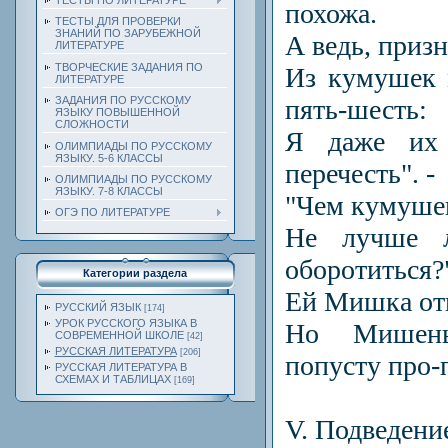
ТЕСТЫ ПО ЛИТЕРАТУРЕ
похожа.
ТЕСТЫ ДЛЯ ПРОВЕРКИ
ЗНАНИЙ ПО ЗАРУБЕЖНОЙ
А ведь, призн
ЛИТЕРАТУРЕ
ТВОРЧЕСКИЕ ЗАДАНИЯ ПО
Из кумушек 
ЛИТЕРАТУРЕ
пять-шесть:
ЗАДАНИЯ ПО РУССКОМУ
ЯЗЫКУ ПОВЫШЕННОЙ
СЛОЖНОСТИ
Я даже их
ОЛИМПИАДЫ ПО РУССКОМУ
ЯЗЫКУ. 5-6 КЛАССЫ
перечесть". -
ОЛИМПИАДЫ ПО РУССКОМУ
ЯЗЫКУ. 7-8 КЛАССЫ
"Чем кумушек
ОГЭ ПО ЛИТЕРАТУРЕ
Не лучше л
оборотиться?"
Категории раздела
Ей Мишка от
РУССКИЙ ЯЗЫК
[174]
УРОК РУССКОГО ЯЗЫКА В
Но Мишень
СОВРЕМЕННОЙ ШКОЛЕ
[42]
РУССКАЯ ЛИТЕРАТУРА
[206]
попусту про-
РУССКАЯ ЛИТЕРАТУРА В
СХЕМАХ И ТАБЛИЦАХ
[169]
V. Подведение