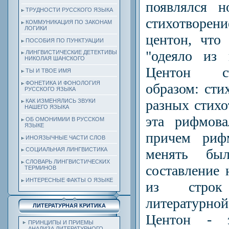
появлялся н
ТРУДНОСТИ РУССКОГО ЯЗЫКА
стихотвор
КОММУНИКАЦИЯ ПО ЗАКОНАМ
ЛОГИКИ
центон, что
ПОСОБИЯ ПО ПУНКТУАЦИИ
"одеяло из 
ЛИНГВИСТИЧЕСКИЕ ДЕТЕКТИВЫ
НИКОЛАЯ ШАНСКОГО
Центон с
ТЫ И ТВОЕ ИМЯ
ФОНЕТИКА И ФОНОЛОГИЯ
образом: сти
РУССКОГО ЯЗЫКА
разных стихо
КАК ИЗМЕНЯЛИСЬ ЗВУКИ
НАШЕГО ЯЗЫКА
эта рифмова
ОБ ОМОНИМИИ В РУССКОМ
ЯЗЫКЕ
причем ри
ИНОЯЗЫЧНЫЕ ЧАСТИ СЛОВ
менять бы
СОЦИАЛЬНАЯ ЛИНГВИСТИКА
СЛОВАРЬ ЛИНГВИСТИЧЕСКИХ
составление 
ТЕРМИНОВ
ИНТЕРЕСНЫЕ ФАКТЫ О ЯЗЫКЕ
из строк
литературной
ЛИТЕРАТУРНАЯ КРИТИКА
Центон - э
ПРИНЦИПЫ И ПРИЕМЫ
АНАЛИЗА ЛИТЕРАТУРНОГО