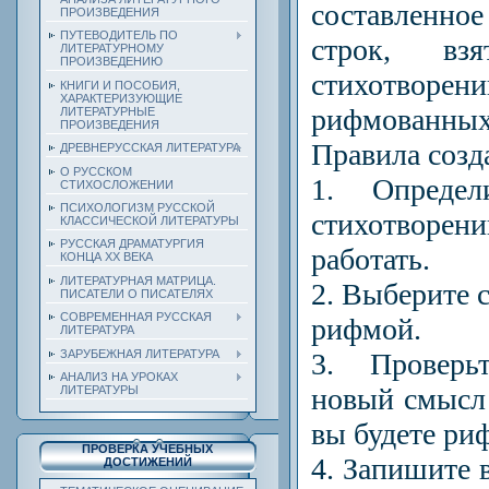
составленно
ПРОИЗВЕДЕНИЯ
ПУТЕВОДИТЕЛЬ ПО
строк, вз
ЛИТЕРАТУРНОМУ
ПРОИЗВЕДЕНИЮ
стихотворени
КНИГИ И ПОСОБИЯ,
ХАРАКТЕРИЗУЮЩИЕ
рифмованных
ЛИТЕРАТУРНЫЕ
ПРОИЗВЕДЕНИЯ
Правила созд
ДРЕВНЕРУССКАЯ ЛИТЕРАТУРА
О РУССКОМ
1. Опреде
СТИХОСЛОЖЕНИИ
ПСИХОЛОГИЗМ РУССКОЙ
стихотворени
КЛАССИЧЕСКОЙ ЛИТЕРАТУРЫ
РУССКАЯ ДРАМАТУРГИЯ
работать.
КОНЦА ХХ ВЕКА
ЛИТЕРАТУРНАЯ МАТРИЦА.
2. Выберите 
ПИСАТЕЛИ О ПИСАТЕЛЯХ
СОВРЕМЕННАЯ РУССКАЯ
рифмой.
ЛИТЕРАТУРА
ЗАРУБЕЖНАЯ ЛИТЕРАТУРА
3. Проверь
АНАЛИЗ НА УРОКАХ
новый смысл 
ЛИТЕРАТУРЫ
вы будете ри
ПРОВЕРКА УЧЕБНЫХ
4. Запишите 
ДОСТИЖЕНИЙ