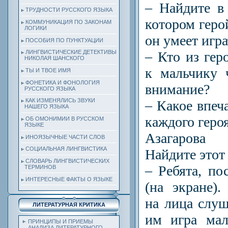
– Найдите в 
ТРУДНОСТИ РУССКОГО ЯЗЫКА
котором герой
КОММУНИКАЦИЯ ПО ЗАКОНАМ
ЛОГИКИ
он умеет игра
ПОСОБИЯ ПО ПУНКТУАЦИИ
– Кто из гер
ЛИНГВИСТИЧЕСКИЕ ДЕТЕКТИВЫ
НИКОЛАЯ ШАНСКОГО
к мальчику 
ТЫ И ТВОЕ ИМЯ
ФОНЕТИКА И ФОНОЛОГИЯ
внимание?
РУССКОГО ЯЗЫКА
КАК ИЗМЕНЯЛИСЬ ЗВУКИ
– Какое впеч
НАШЕГО ЯЗЫКА
каждого геро
ОБ ОМОНИМИИ В РУССКОМ
ЯЗЫКЕ
Азагарова
ИНОЯЗЫЧНЫЕ ЧАСТИ СЛОВ
СОЦИАЛЬНАЯ ЛИНГВИСТИКА
Найдите этот 
СЛОВАРЬ ЛИНГВИСТИЧЕСКИХ
– Ребята, по
ТЕРМИНОВ
ИНТЕРЕСНЫЕ ФАКТЫ О ЯЗЫКЕ
(на экране)
на лица слуш
ЛИТЕРАТУРНАЯ КРИТИКА
им игра мал
ПРИНЦИПЫ И ПРИЕМЫ
АНАЛИЗА ЛИТЕРАТУРНОГО