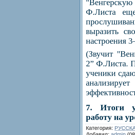
"Венгерск
Ф.Листа ещ
прослушиван
выразить св
настроения 3
(Звучит "Ве
2” Ф.Листа. 
ученики сдаю
анализи
эффективност
7. Итоги 
работу на ур
Категория
:
РУССКА
Добавил
:
admin
(08