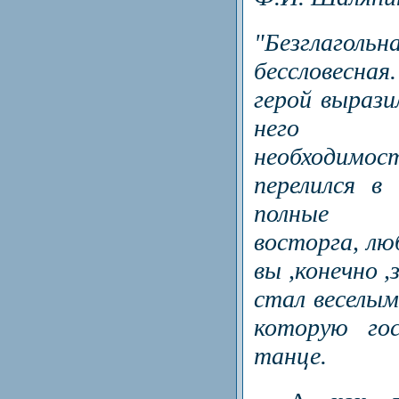
"Безглаг
бессловесн
герой вырази
него 
необходимост
перелился в
полные то
восторга, лю
вы ,конечно ,
стал веселым,
которую го
танце.