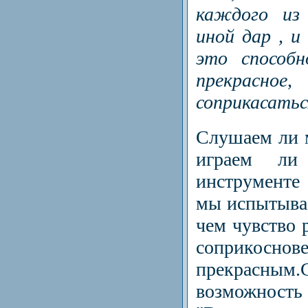
каждого и
иной дар , и
это способн
прекрас
соприкасатьс
Слушаем ли 
играем ли
инструменте
мы испытыва
чем чувство р
соприк
прекрасным.
возможно