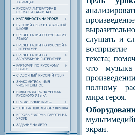
Цель урок
ТАБЛИЦАХ
анализирова
РУССКАЯ ЛИТЕРАТУРА В
СХЕМАХ И ТАБЛИЦАХ
произведени
НАГЛЯДНОСТЬ НА УРОКЕ
РУССКИЙ ЯЗЫК В НАЧАЛЬНОЙ
выразительн
ШКОЛЕ
ПРЕЗЕНТАЦИИ ПО РУССКОМУ
слушать и с
ЯЗЫКУ
ПРЕЗЕНТАЦИИ ПО РУССКОЙ
восприятие
ЛИТЕРАТУРЕ
ПРЕЗЕНТАЦИИ ПО
текста; помо
ЗАРУБЕЖНОЙ ЛИТЕРАТУРЕ
что музыка
КАРТОЧКИ ПО РУССКОМУ
ЯЗЫКУ
произведени
СКАЗОЧНЫЙ РУССКИЙ ЯЗЫК
ЗНАКОМЬТЕСЬ: ИМЯ
полному ра
ЧИСЛИТЕЛЬНОЕ
ВИДЫ РАЗБОРА НА УРОКАХ
мира героя.
РУССКОГО ЯЗЫКА
ПРОФИЛЬНЫЙ КЛАСС
Оборудо
ЗАНЯТИЯ ШКОЛЬНОГО КРУЖКА
ИГРОВЫЕ ФОРМЫ РАБОТЫ НА
мультимед
УРОКЕ
ЗАДАНИЕ НА ЛЕТО
экран.