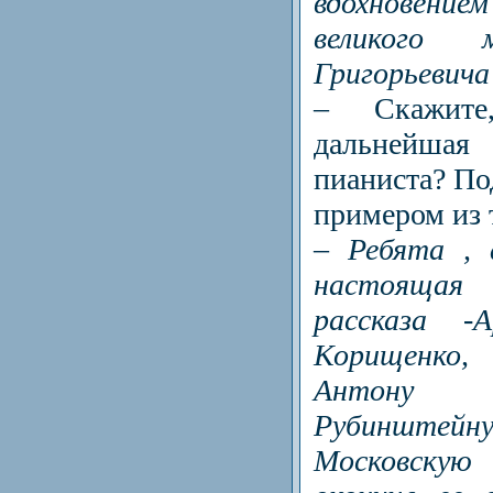
вдохновени
великого 
Григорьевича
– Скажите
дальнейша
пианиста? По
примером из 
– Ребята , 
настоящая
рассказа -А
Корищенко, 
Антону 
Рубинште
Московскую