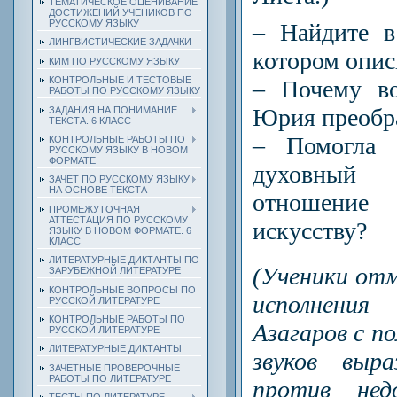
ТЕМАТИЧЕСКОЕ ОЦЕНИВАНИЕ
ДОСТИЖЕНИЙ УЧЕНИКОВ ПО
РУССКОМУ ЯЗЫКУ
– Найдите в
ЛИНГВИСТИЧЕСКИЕ ЗАДАЧКИ
котором опис
КИМ ПО РУССКОМУ ЯЗЫКУ
КОНТРОЛЬНЫЕ И ТЕСТОВЫЕ
– Почему в
РАБОТЫ ПО РУССКОМУ ЯЗЫКУ
Юрия преобр
ЗАДАНИЯ НА ПОНИМАНИЕ
ТЕКСТА. 6 КЛАСС
– Помогла 
КОНТРОЛЬНЫЕ РАБОТЫ ПО
РУССКОМУ ЯЗЫКУ В НОВОМ
ФОРМАТЕ
духовный 
ЗАЧЕТ ПО РУССКОМУ ЯЗЫКУ
НА ОСНОВЕ ТЕКСТА
отношение
ПРОМЕЖУТОЧНАЯ
АТТЕСТАЦИЯ ПО РУССКОМУ
искусству?
ЯЗЫКУ В НОВОМ ФОРМАТЕ. 6
КЛАСС
ЛИТЕРАТУРНЫЕ ДИКТАНТЫ ПО
(Ученики отм
ЗАРУБЕЖНОЙ ЛИТЕРАТУРЕ
КОНТРОЛЬНЫЕ ВОПРОСЫ ПО
исполнени
РУССКОЙ ЛИТЕРАТУРЕ
КОНТРОЛЬНЫЕ РАБОТЫ ПО
Азагаров с 
РУССКОЙ ЛИТЕРАТУРЕ
ЛИТЕРАТУРНЫЕ ДИКТАНТЫ
звуков выр
ЗАЧЕТНЫЕ ПРОВЕРОЧНЫЕ
РАБОТЫ ПО ЛИТЕРАТУРЕ
против нед