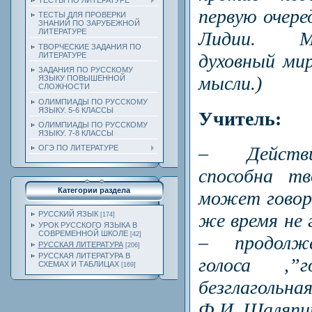
ТЕСТЫ ПО ЛИТЕРАТУРЕ
первую очере
ТЕСТЫ ДЛЯ ПРОВЕРКИ
ЗНАНИЙ ПО ЗАРУБЕЖНОЙ
ЛИТЕРАТУРЕ
Лидии. М
ТВОРЧЕСКИЕ ЗАДАНИЯ ПО
духовный мир
ЛИТЕРАТУРЕ
ЗАДАНИЯ ПО РУССКОМУ
мысли.)
ЯЗЫКУ ПОВЫШЕННОЙ
СЛОЖНОСТИ
ОЛИМПИАДЫ ПО РУССКОМУ
ЯЗЫКУ. 5-6 КЛАССЫ
Учитель:
ОЛИМПИАДЫ ПО РУССКОМУ
ЯЗЫКУ. 7-8 КЛАССЫ
– Действи
ОГЭ ПО ЛИТЕРАТУРЕ
способна тв
Категории раздела
может говор
РУССКИЙ ЯЗЫК
же время не г
[174]
УРОК РУССКОГО ЯЗЫКА В
СОВРЕМЕННОЙ ШКОЛЕ
[42]
– продолже
РУССКАЯ ЛИТЕРАТУРА
[206]
РУССКАЯ ЛИТЕРАТУРА В
голоса ,”
СХЕМАХ И ТАБЛИЦАХ
[169]
безглагольная
Ф.И. Шаляпи