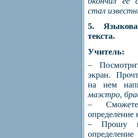
окончил ее 
стал извест
5. Языкова
текста.
Учитель:
– Посмотри
экран. Проч
на нем на
маэстро, бра
– Сможе
определение 
– Прошу ко
определен