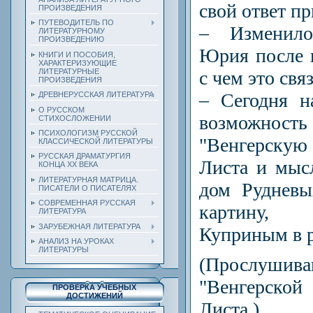
свой ответ пр
ПРОИЗВЕДЕНИЯ
ПУТЕВОДИТЕЛЬ ПО
– Изменило
ЛИТЕРАТУРНОМУ
ПРОИЗВЕДЕНИЮ
Юрия после и
КНИГИ И ПОСОБИЯ,
ХАРАКТЕРИЗУЮЩИЕ
ЛИТЕРАТУРНЫЕ
с чем это свя
ПРОИЗВЕДЕНИЯ
– Сегодня н
ДРЕВНЕРУССКАЯ ЛИТЕРАТУРА
О РУССКОМ
возможно
СТИХОСЛОЖЕНИИ
ПСИХОЛОГИЗМ РУССКОЙ
"Венгерскую
КЛАССИЧЕСКОЙ ЛИТЕРАТУРЫ
РУССКАЯ ДРАМАТУРГИЯ
Листа и мыс
КОНЦА ХХ ВЕКА
ЛИТЕРАТУРНАЯ МАТРИЦА.
дом Рудневы
ПИСАТЕЛИ О ПИСАТЕЛЯХ
СОВРЕМЕННАЯ РУССКАЯ
картину, 
ЛИТЕРАТУРА
ЗАРУБЕЖНАЯ ЛИТЕРАТУРА
Куприным в р
АНАЛИЗ НА УРОКАХ
ЛИТЕРАТУРЫ
(Прослуш
"Венгерско
ПРОВЕРКА УЧЕБНЫХ
ДОСТИЖЕНИЙ
Листа.)