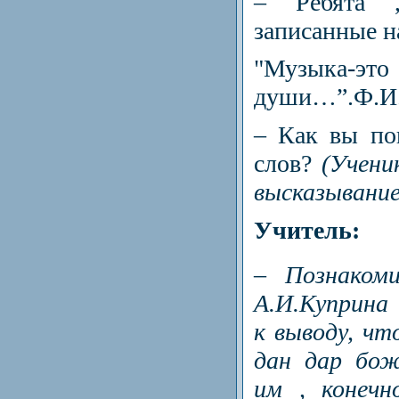
– Ребята ,
записанные н
"Музык
души…”.Ф.И
– Как вы по
слов?
(Учен
высказывание
Учитель:
– Познакоми
А.И.Куприна
к выводу, чт
дан дар бож
им , конечн