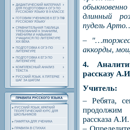
обыкновенно 
ДИДАКТИЧЕСКИЙ МАТЕРИАЛ
ДЛЯ ПОДГОТОВКИ К ОГЭ ПО
РУССКОМУ ЯЗЫКУ В 9 КЛАССЕ
длинный ро
ГОТОВИМ УЧЕНИКОВ К ЕГЭ ПО
РУССКОМУ ЯЗЫКУ
пудель Арто
СРАВНИТЕЛЬНАЯ ТАБЛИЦА
ТРЕБОВАНИЙ К ЗНАНИЯМ,
УМЕНИЯМ И НАВЫКАМ
– "…торжест
УЧАЩИХСЯ ПО ЛИТЕРАТУРЕ
ХIХ ВЕКА
аккорды, мощ
ПОДГОТОВКА К ОГЭ ПО
ЛИТЕРАТУРЕ
ПОДГОТОВКА К ЕГЭ ПО
ЛИТЕРАТУРЕ
4. Аналити
КОМПЛЕКСНЫЙ АНАЛИЗ
ТЕКСТА
рассказу А.
РУССКИЙ ЯЗЫК. К ПЯТЕРКЕ
ШАГ ЗА ШАГОМ
Учитель:
– Ребята, с
ПРАВИЛА РУССКОГО ЯЗЫКА
продолжим 
РУССКИЙ ЯЗЫК: КРАТКИЙ
ТЕОРЕТИЧЕСКИЙ КУРС ДЛЯ
ШКОЛЬНИКОВ
рассказа А.И.
ПАМЯТКА ДЛЯ УЧЕНИКА
– Определите
ПРАВИЛА В СТИХАХ