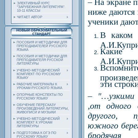
– На экране 
ЭЛЕКТИВНЫЙ КУРС
"ЗАРУБЕЖНАЯ ЛИТЕРАТУРА".
ниже даются 
10-11 КЛАССЫ
ЧИТАЕТ АВТОР
ученики дают
НОВЫЙ ОБРАЗОВАТЕЛЬНЫЙ
В каком 
СТАНДАРТ
А.И.Купр
ПОСОБИЯ И МЕТОДИЧКИ ДЛЯ
ПРЕПОДАВАТЕЛЕЙ РУССКОГО
Какие
ЯЗЫКА
ПОСОБИЯ И МЕТОДИЧКИ ДЛЯ
А.И.Купри
ПРЕПОДАВАТЕЛЯ РУССКОЙ
ЛИТЕРАТУРЫ
Вспомн
УЧЕБНО-МЕТОДИЧЕСКИЙ
КОМПЛЕКТ ПО РУССКОМУ
произве
ЯЗЫКУ
эти строки
РАБОЧИЕ МАТЕРИАЛЫ К
УРОКАМ РУССКОГО ЯЗЫКА
– "…узкими
ОПОРНЫЕ КОНСПЕКТЫ ПО
РУССКОМУ ЯЗЫКУ
,от одного 
ОБУЧЕНИЕ ПЕРЕСКАЗУ
ПРОИЗВЕДЕНИЙ ЛИТЕРАТУРЫ,
ЖИВОПИСИ И МУЗЫКИ
другого, п
УЧЕБНО-МЕТОДИЧЕСКИЙ
КОМПЛЕКТ К УРОКАМ
южного бере
ЛИТЕРАТУРЫ
бродячая 
ПОДГОТОВКА К ОГЭ ПО
РУССКОМУ ЯЗЫКУ