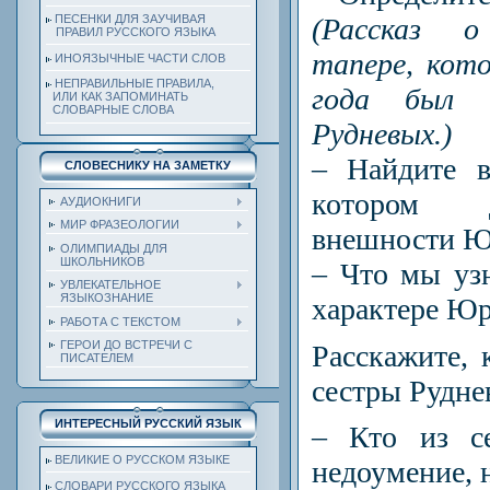
(Рассказ 
ПЕСЕНКИ ДЛЯ ЗАУЧИВАЯ
ПРАВИЛ РУССКОГО ЯЗЫКА
тапере, кот
ИНОЯЗЫЧНЫЕ ЧАСТИ СЛОВ
НЕПРАВИЛЬНЫЕ ПРАВИЛА,
года был 
ИЛИ КАК ЗАПОМИНАТЬ
СЛОВАРНЫЕ СЛОВА
Рудневых.)
– Найдите в
СЛОВЕСНИКУ НА ЗАМЕТКУ
котором д
АУДИОКНИГИ
МИР ФРАЗЕОЛОГИИ
внешности Ю
ОЛИМПИАДЫ ДЛЯ
ШКОЛЬНИКОВ
– Что мы уз
УВЛЕКАТЕЛЬНОЕ
ЯЗЫКОЗНАНИЕ
характере Ю
РАБОТА С ТЕКСТОМ
ГЕРОИ ДО ВСТРЕЧИ С
Расскажите,
ПИСАТЕЛЕМ
сестры Рудне
ИНТЕРЕСНЫЙ РУССКИЙ ЯЗЫК
– Кто из се
ВЕЛИКИЕ О РУССКОМ ЯЗЫКЕ
недоумение, 
СЛОВАРИ РУССКОГО ЯЗЫКА