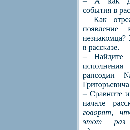
– А как да
события в рас
– Как отре
появление
незнакомца? 
в рассказе.
– Найдите 
исполнен
рапсодии 
Григорьевича
– Сравните и
начале рас
говорят, чт
этот раз 