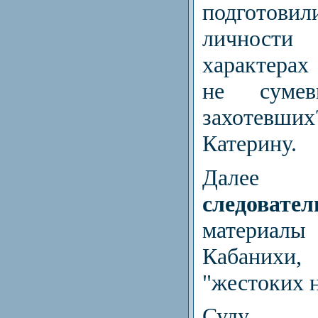
подготов
личност
характерах
не суме
захотев
Катерину.
Далее
следовател
материал
Кабаних
"жестоких 
Суду пр