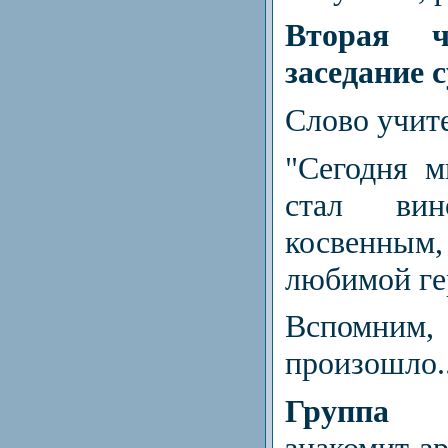
Вторая 
заседание с
Слово учит
"Сегодня м
стал вин
косвенным
любимой ге
Вспомн
произошло..
Группа 
знакомит зр