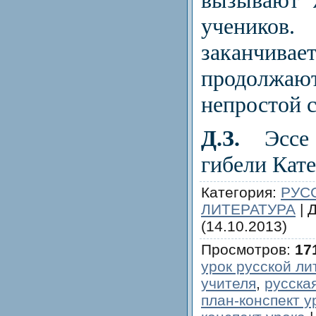
учени
заканчив
продолжаю
непростой 
Д.З.
Эсс
гибели Кате
Категория
:
РУС
ЛИТЕРАТУРА
|
(14.10.2013)
Просмотров
:
17
урок русской л
учителя
,
русска
план-конспект у