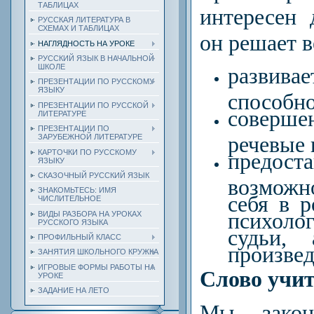
ТАБЛИЦАХ
интересен 
РУССКАЯ ЛИТЕРАТУРА В
СХЕМАХ И ТАБЛИЦАХ
он решает в
НАГЛЯДНОСТЬ НА УРОКЕ
РУССКИЙ ЯЗЫК В НАЧАЛЬНОЙ
ШКОЛЕ
развива
ПРЕЗЕНТАЦИИ ПО РУССКОМУ
ЯЗЫКУ
способно
ПРЕЗЕНТАЦИИ ПО РУССКОЙ
совер
ЛИТЕРАТУРЕ
ПРЕЗЕНТАЦИИ ПО
речевые 
ЗАРУБЕЖНОЙ ЛИТЕРАТУРЕ
КАРТОЧКИ ПО РУССКОМУ
предоста
ЯЗЫКУ
СКАЗОЧНЫЙ РУССКИЙ ЯЗЫК
возможн
ЗНАКОМЬТЕСЬ: ИМЯ
себя в р
ЧИСЛИТЕЛЬНОЕ
психоло
ВИДЫ РАЗБОРА НА УРОКАХ
РУССКОГО ЯЗЫКА
судьи, 
ПРОФИЛЬНЫЙ КЛАСС
произвед
ЗАНЯТИЯ ШКОЛЬНОГО КРУЖКА
ИГРОВЫЕ ФОРМЫ РАБОТЫ НА
Слово учит
УРОКЕ
ЗАДАНИЕ НА ЛЕТО
Мы закон