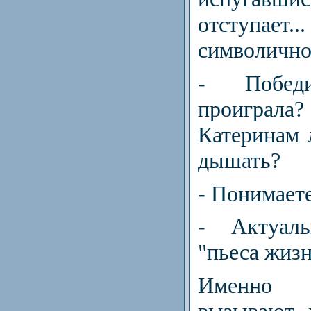
отступае
символично
- Побед
проиграла?
Катеринам 
дышать?
- Понимает
- Актуаль
"пьеса жизн
Именно 
вызывают 