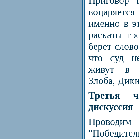
Приговор 
воцаряет
именно в э
раскаты гро
берет слово
что суд н
живут в 
Злоба, Дики
Третья 
дискуссия
Прово
"Победите