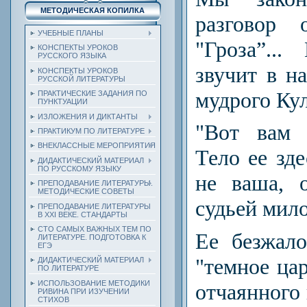
МЕТОДИЧЕСКАЯ КОПИЛКА
разговор 
УЧЕБНЫЕ ПЛАНЫ
"Гроза”..
КОНСПЕКТЫ УРОКОВ
РУССКОГО ЯЗЫКА
звучит в н
КОНСПЕКТЫ УРОКОВ
РУССКОЙ ЛИТЕРАТУРЫ
мудрого Ку
ПРАКТИЧЕСКИЕ ЗАДАНИЯ ПО
ПУНКТУАЦИИ
ИЗЛОЖЕНИЯ И ДИКТАНТЫ
"Вот вам 
ПРАКТИКУМ ПО ЛИТЕРАТУРЕ
ВНЕКЛАССНЫЕ МЕРОПРИЯТИЯ
Тело ее зде
ДИДАКТИЧЕСКИЙ МАТЕРИАЛ
ПО РУССКОМУ ЯЗЫКУ
не ваша, 
ПРЕПОДАВАНИЕ ЛИТЕРАТУРЫ.
МЕТОДИЧЕСКИЕ СОВЕТЫ
судьей мило
ПРЕПОДАВАНИЕ ЛИТЕРАТУРЫ
В XXI ВЕКЕ. СТАНДАРТЫ
СТО САМЫХ ВАЖНЫХ ТЕМ ПО
Ее безжал
ЛИТЕРАТУРЕ. ПОДГОТОВКА К
ЕГЭ
"темное цар
ДИДАКТИЧЕСКИЙ МАТЕРИАЛ
ПО ЛИТЕРАТУРЕ
ИСПОЛЬЗОВАНИЕ МЕТОДИКИ
отчаянного 
РИВИНА ПРИ ИЗУЧЕНИИ
СТИХОВ