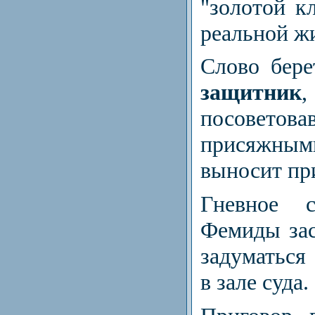
"золотой кл
реальной ж
Слово бер
защитник
посове
присяжным
выносит пр
Гневное с
Фемиды зас
задуматьс
в зале суда.