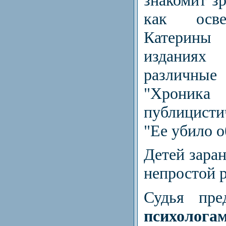
как осве
Катерин
издания
различные
"Хроник
публицист
"Ее убило о
Детей заран
непростой 
Судья пре
психолога