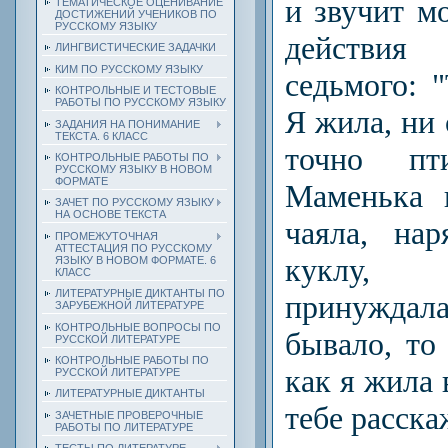
и звучит м
ТЕМАТИЧЕСКОЕ ОЦЕНИВАНИЕ
ДОСТИЖЕНИЙ УЧЕНИКОВ ПО
РУССКОМУ ЯЗЫКУ
действи
ЛИНГВИСТИЧЕСКИЕ ЗАДАЧКИ
КИМ ПО РУССКОМУ ЯЗЫКУ
седьмого: 
КОНТРОЛЬНЫЕ И ТЕСТОВЫЕ
РАБОТЫ ПО РУССКОМУ ЯЗЫКУ
Я жила, ни 
ЗАДАНИЯ НА ПОНИМАНИЕ
ТЕКСТА. 6 КЛАСС
точно пт
КОНТРОЛЬНЫЕ РАБОТЫ ПО
РУССКОМУ ЯЗЫКУ В НОВОМ
ФОРМАТЕ
Маменька 
ЗАЧЕТ ПО РУССКОМУ ЯЗЫКУ
НА ОСНОВЕ ТЕКСТА
чаяла, на
ПРОМЕЖУТОЧНАЯ
АТТЕСТАЦИЯ ПО РУССКОМУ
куклу, 
ЯЗЫКУ В НОВОМ ФОРМАТЕ. 6
КЛАСС
ЛИТЕРАТУРНЫЕ ДИКТАНТЫ ПО
принужда
ЗАРУБЕЖНОЙ ЛИТЕРАТУРЕ
КОНТРОЛЬНЫЕ ВОПРОСЫ ПО
бывало, то
РУССКОЙ ЛИТЕРАТУРЕ
КОНТРОЛЬНЫЕ РАБОТЫ ПО
как я жила 
РУССКОЙ ЛИТЕРАТУРЕ
ЛИТЕРАТУРНЫЕ ДИКТАНТЫ
тебе расскаж
ЗАЧЕТНЫЕ ПРОВЕРОЧНЫЕ
РАБОТЫ ПО ЛИТЕРАТУРЕ