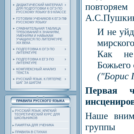
повторя
ДИДАКТИЧЕСКИЙ МАТЕРИАЛ
ДЛЯ ПОДГОТОВКИ К ОГЭ ПО
РУССКОМУ ЯЗЫКУ В 9 КЛАССЕ
А.С.Пушки
ГОТОВИМ УЧЕНИКОВ К ЕГЭ ПО
РУССКОМУ ЯЗЫКУ
И не уйд
СРАВНИТЕЛЬНАЯ ТАБЛИЦА
ТРЕБОВАНИЙ К ЗНАНИЯМ,
УМЕНИЯМ И НАВЫКАМ
УЧАЩИХСЯ ПО ЛИТЕРАТУРЕ
мирского
ХIХ ВЕКА
ПОДГОТОВКА К ОГЭ ПО
Как н
ЛИТЕРАТУРЕ
ПОДГОТОВКА К ЕГЭ ПО
Божьего с
ЛИТЕРАТУРЕ
КОМПЛЕКСНЫЙ АНАЛИЗ
("Борис 
ТЕКСТА
РУССКИЙ ЯЗЫК. К ПЯТЕРКЕ
ШАГ ЗА ШАГОМ
Первая 
инсцениров
ПРАВИЛА РУССКОГО ЯЗЫКА
РУССКИЙ ЯЗЫК: КРАТКИЙ
Наше вним
ТЕОРЕТИЧЕСКИЙ КУРС ДЛЯ
ШКОЛЬНИКОВ
групп
ПАМЯТКА ДЛЯ УЧЕНИКА
ПРАВИЛА В СТИХАХ