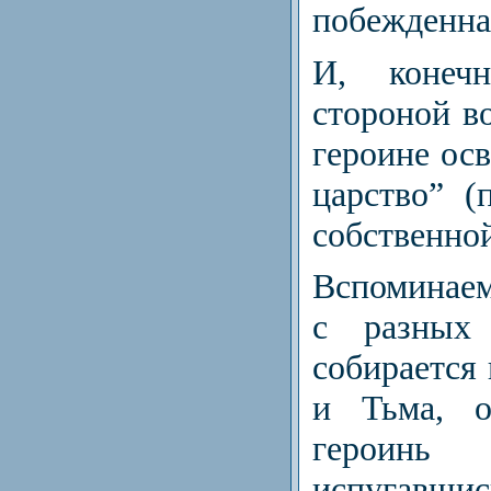
побежденна
И, конеч
стороной в
героине осв
царство” (
собственно
Вспоминаем
с разных 
собирается 
и Тьма, о
героинь 
испугавши