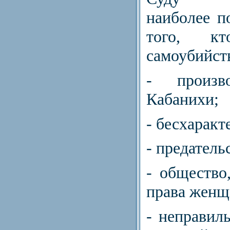
наиболее п
того, к
самоубийст
- произ
Кабанихи;
- бесхаракт
- предатель
- обществ
права женщ
- неправил