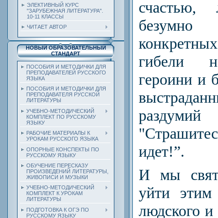
счастью,
ЭЛЕКТИВНЫЙ КУРС
"ЗАРУБЕЖНАЯ ЛИТЕРАТУРА".
10-11 КЛАССЫ
безумно 
ЧИТАЕТ АВТОР
конкретн
НОВЫЙ ОБРАЗОВАТЕЛЬНЫЙ
СТАНДАРТ
гибели 
ПОСОБИЯ И МЕТОДИЧКИ ДЛЯ
ПРЕПОДАВАТЕЛЕЙ РУССКОГО
героини и 
ЯЗЫКА
ПОСОБИЯ И МЕТОДИЧКИ ДЛЯ
выстраданн
ПРЕПОДАВАТЕЛЯ РУССКОЙ
ЛИТЕРАТУРЫ
разду
УЧЕБНО-МЕТОДИЧЕСКИЙ
КОМПЛЕКТ ПО РУССКОМУ
ЯЗЫКУ
"Страшите
РАБОЧИЕ МАТЕРИАЛЫ К
УРОКАМ РУССКОГО ЯЗЫКА
идет!”.
ОПОРНЫЕ КОНСПЕКТЫ ПО
РУССКОМУ ЯЗЫКУ
ОБУЧЕНИЕ ПЕРЕСКАЗУ
И мы свят
ПРОИЗВЕДЕНИЙ ЛИТЕРАТУРЫ,
ЖИВОПИСИ И МУЗЫКИ
уйти этим
УЧЕБНО-МЕТОДИЧЕСКИЙ
КОМПЛЕКТ К УРОКАМ
ЛИТЕРАТУРЫ
людского и 
ПОДГОТОВКА К ОГЭ ПО
РУССКОМУ ЯЗЫКУ