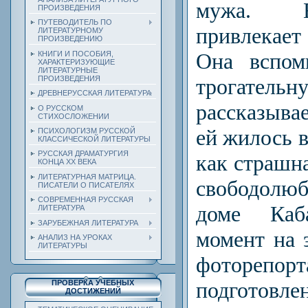
мужа. Е
ПРОИЗВЕДЕНИЯ
ПУТЕВОДИТЕЛЬ ПО
привлекает 
ЛИТЕРАТУРНОМУ
ПРОИЗВЕДЕНИЮ
Она вспом
КНИГИ И ПОСОБИЯ,
ХАРАКТЕРИЗУЮЩИЕ
ЛИТЕРАТУРНЫЕ
ПРОИЗВЕДЕНИЯ
трогател
ДРЕВНЕРУССКАЯ ЛИТЕРАТУРА
рассказывае
О РУССКОМ
СТИХОСЛОЖЕНИИ
ей жилось в
ПСИХОЛОГИЗМ РУССКОЙ
КЛАССИЧЕСКОЙ ЛИТЕРАТУРЫ
РУССКАЯ ДРАМАТУРГИЯ
как страшн
КОНЦА ХХ ВЕКА
ЛИТЕРАТУРНАЯ МАТРИЦА.
свободолю
ПИСАТЕЛИ О ПИСАТЕЛЯХ
СОВРЕМЕННАЯ РУССКАЯ
доме Каб
ЛИТЕРАТУРА
ЗАРУБЕЖНАЯ ЛИТЕРАТУРА
момент на 
АНАЛИЗ НА УРОКАХ
ЛИТЕРАТУРЫ
фоторепор
подготовл
ПРОВЕРКА УЧЕБНЫХ
ДОСТИЖЕНИЙ