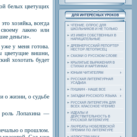
кой белых цветущих
ДЛЯ ИНТЕРЕСНЫХ УРОКОВ
 это хозяйка, всегда
ЧТЕНИЕ. ОПРОС ДЛЯ
 своему лакею или
ШКОЛЬНИКОВ И НЕ ТОЛЬКО
шие деньги».
ИЗ ИМЕН СОБСТВЕННЫХ В
НАРИЦАТЕЛЬНЫЕ
 уже у меня готова.
ДРЕВНЕРУССКИЙ РЕПОРТЕР
НЕСТОР ЛЕТОПИСЕЦ
ны цветущие вишни,
СКАЗКИ О РУССКОМ СЛОВЕ
кий хохотать будет
КРЫЛАТЫЕ ВЫРАЖЕНИЯ В
СТИХАХ И КАРТИНКАХ
ЮНЫМ ЧИТАТЕЛЯМ
РУССКАЯ ЛИТЕРАТУРНАЯ
УСАДЬБА
ПУШКИН - НАШЕ ВСЕ
и о жизни, о судьбе
ЗАГАДКИ РУССКОГО ЯЗЫКА
РУССКАЯ ЛИТЕРАТУРА ДЛЯ
ВСЕХ. КЛАССНОЕ ЧТЕНИЕ!
 и роль Лопахина —
ИДЕАЛЫ И
ДЕЙСТВИТЕЛЬНОСТЬ В
РУССКОЙ ЛИТЕРАТУРЕ
ЛАУРЕАТЫ НОБЕЛЕВСКОЙ
 печалью о прошлом.
ПРЕМИИ ПО ЛИТЕРАТУРЕ
т красотой. Сад уже
ИЛЛЮСТРАЦИИ К