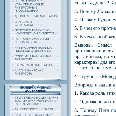
КНИГИ И ПОСОБИЯ,
«нежная душа»? Как
ХАРАКТЕРИЗУЮЩИЕ
ЛИТЕРАТУРНЫЕ
3.
Почему Лопахин 
ПРОИЗВЕДЕНИЯ
ДРЕВНЕРУССКАЯ ЛИТЕРАТУРА
4.
О каком будущем
О РУССКОМ
СТИХОСЛОЖЕНИИ
5.
В чем его проти
ПСИХОЛОГИЗМ РУССКОЙ
КЛАССИЧЕСКОЙ ЛИТЕРАТУРЫ
6.
В чем своеобраз
РУССКАЯ ДРАМАТУРГИЯ
КОНЦА ХХ ВЕКА
Выводы. Смысл 
ЛИТЕРАТУРНАЯ МАТРИЦА.
противоречивость
ПИСАТЕЛИ О ПИСАТЕЛЯХ
практицизма, но у
СОВРЕМЕННАЯ РУССКАЯ
ЛИТЕРАТУРА
характерны для его
ЗАРУБЕЖНАЯ ЛИТЕРАТУРА
— это голос самого
АНАЛИЗ НА УРОКАХ
ЛИТЕРАТУРЫ
4-
я группа. «Молод
Вопросы и задания
ПРОВЕРКА УЧЕБНЫХ
ДОСТИЖЕНИЙ
1.
Какова роль эти
ТЕМАТИЧЕСКОЕ ОЦЕНИВАНИЕ
2.
Одинаково ли их 
ДОСТИЖЕНИЙ УЧЕНИКОВ ПО
РУССКОМУ ЯЗЫКУ
3.
Почему Петя по
ЛИНГВИСТИЧЕСКИЕ ЗАДАЧКИ
снижается?
КИМ ПО РУССКОМУ ЯЗЫКУ