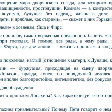
ощение мира дворянского гнезда, для которого вр
защищенности, простодушии. Комизм — в контрасте
 впустую, будущее без надежд, жизнь в долг, 
дети, и дряблые, как старики», — скажет о них Горьки
лели» к хозяевам. Яша и Фирс.
 прошлое, самоотверженная преданность барину. «Тог
 при господах. И помню, все рады, а чему рады, 
г Фирса, где две линии — «жизнь прошла» и «нед
 поколения, наглый (отношение к матери, к Дуняше, к
хин — буржуазия, приходящая на смену дворянс
«Лопахин, правда, купец, но порядочный человек
н вполне благопристойно, интеллигентно, без фокусов
 для обсуждения
ит о прошлом Лопахина? Как характеризует его отнош
пахина привлекательны? Почему Петя говорит о не