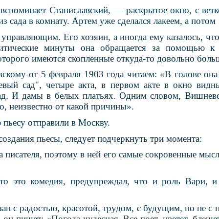
вспоминает Станиславский, — раскрытое окно, с вет
з сада в комнату. Артем уже сделался лакеем, а потом
о управляющим. Его хозяин, а иногда ему казалось, что
ритические минуты она обращается за помощью к
оторого имеются скопленные откуда-то довольно боль
скому от 5 февраля 1903 года читаем: «В голове она
вый сад", четыре акта, в первом акте в окно вид
д. И дамы в белых платьях. Одним словом, Вишневс
о, неизвестно от какой причины».
 пьесу отправили в Москву.
создания пьесы, следует подчеркнуть три момента:
а писателя, поэтому в ней его самые сокровенные мысл
что это комедия, предупреждал, что и роль Вари,
зан с радостью, красотой, трудом, с будущим, но не с
 он пишет: «Погода чудесная. Все поет, цветет, блеще