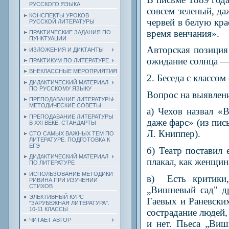
РУССКОГО ЯЗЫКА
совсем зеленый, д
КОНСПЕКТЫ УРОКОВ
червей в белую крас
РУССКОЙ ЛИТЕРАТУРЫ
время венчания».
ПРАКТИЧЕСКИЕ ЗАДАНИЯ ПО
ПУНКТУАЦИИ
Авторская позиция 
ИЗЛОЖЕНИЯ И ДИКТАНТЫ
ожидание солнца — 
ПРАКТИКУМ ПО ЛИТЕРАТУРЕ
ВНЕКЛАССНЫЕ МЕРОПРИЯТИЯ
2. Беседа с классом
ДИДАКТИЧЕСКИЙ МАТЕРИАЛ
ПО РУССКОМУ ЯЗЫКУ
Вопрос на выявлени
ПРЕПОДАВАНИЕ ЛИТЕРАТУРЫ.
МЕТОДИЧЕСКИЕ СОВЕТЫ
а) Чехов назвал «
ПРЕПОДАВАНИЕ ЛИТЕРАТУРЫ
даже фарс» (из пис
В XXI ВЕКЕ. СТАНДАРТЫ
Л. Книппер).
СТО САМЫХ ВАЖНЫХ ТЕМ ПО
ЛИТЕРАТУРЕ. ПОДГОТОВКА К
ЕГЭ
б) Театр поставил
ДИДАКТИЧЕСКИЙ МАТЕРИАЛ
плакал, как женщина
ПО ЛИТЕРАТУРЕ
ИСПОЛЬЗОВАНИЕ МЕТОДИКИ
в) Есть критики,
РИВИНА ПРИ ИЗУЧЕНИИ
СТИХОВ
„Вишневый сад" др
ЭЛЕКТИВНЫЙ КУРС
Гаевых и Раневски
"ЗАРУБЕЖНАЯ ЛИТЕРАТУРА".
10-11 КЛАССЫ
сострадание людей,
ЧИТАЕТ АВТОР
и нет. Пьеса „Виш