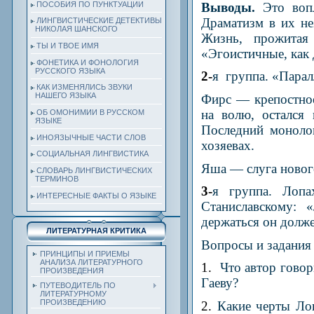
Выводы.
Это вопл
ПОСОБИЯ ПО ПУНКТУАЦИИ
Драматизм в их не
ЛИНГВИСТИЧЕСКИЕ ДЕТЕКТИВЫ
НИКОЛАЯ ШАНСКОГО
Жизнь, прожитая
ТЫ И ТВОЕ ИМЯ
«Эгоистичные, как 
ФОНЕТИКА И ФОНОЛОГИЯ
РУССКОГО ЯЗЫКА
2-
я группа. «Парал
КАК ИЗМЕНЯЛИСЬ ЗВУКИ
НАШЕГО ЯЗЫКА
Фирс — крепостное
на волю, остался
ОБ ОМОНИМИИ В РУССКОМ
ЯЗЫКЕ
Последний моноло
ИНОЯЗЫЧНЫЕ ЧАСТИ СЛОВ
хозяевах.
СОЦИАЛЬНАЯ ЛИНГВИСТИКА
Яша — слуга нового
СЛОВАРЬ ЛИНГВИСТИЧЕСКИХ
ТЕРМИНОВ
3-
я группа. Лопа
ИНТЕРЕСНЫЕ ФАКТЫ О ЯЗЫКЕ
Станиславскому: 
держаться он долже
ЛИТЕРАТУРНАЯ КРИТИКА
Вопросы и задания
ПРИНЦИПЫ И ПРИЕМЫ
АНАЛИЗА ЛИТЕРАТУРНОГО
1.
Что автор говор
ПРОИЗВЕДЕНИЯ
Гаеву?
ПУТЕВОДИТЕЛЬ ПО
ЛИТЕРАТУРНОМУ
ПРОИЗВЕДЕНИЮ
2.
Какие черты Ло