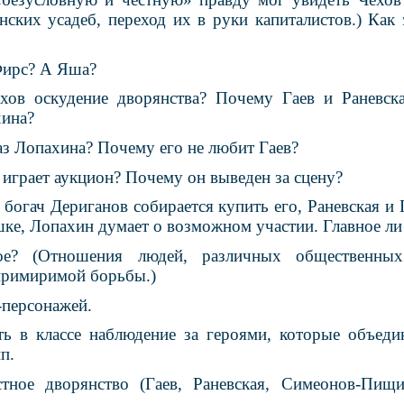
ских усадеб, переход их в руки капиталистов.) Как 
Фирс? А Яша?
хов оскудение дворянства? Почему Гаев и Раневск
хина?
аз Лопахина? Почему его не любит Гаев?
 играет аукцион? Почему он выведен за сцену?
: богач Дериганов собирается купить его, Раневская 
шке, Лопахин думает о возможном участии. Главное ли 
е? (Отношения людей, различных общественных
примиримой борьбы.)
-персонажей.
ь в классе наблюдение за героями, которые объеди
п.
тное дворянство (Гаев, Раневская, Симеонов-Пищи