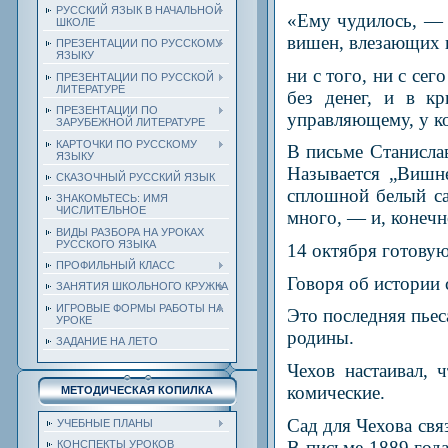
РУССКИЙ ЯЗЫК В НАЧАЛЬНОЙ
«Ему чудилось, — 
ШКОЛЕ
вишен, влезающих и
ПРЕЗЕНТАЦИИ ПО РУССКОМУ
ЯЗЫКУ
ни с того, ни с сег
ПРЕЗЕНТАЦИИ ПО РУССКОЙ
ЛИТЕРАТУРЕ
без денег, и в к
ПРЕЗЕНТАЦИИ ПО
управляющему, у к
ЗАРУБЕЖНОЙ ЛИТЕРАТУРЕ
КАРТОЧКИ ПО РУССКОМУ
В письме Станислав
ЯЗЫКУ
Называется „Вишне
СКАЗОЧНЫЙ РУССКИЙ ЯЗЫК
сплошной белый са
ЗНАКОМЬТЕСЬ: ИМЯ
ЧИСЛИТЕЛЬНОЕ
много, — и, конечн
ВИДЫ РАЗБОРА НА УРОКАХ
РУССКОГО ЯЗЫКА
14 октября готовую
ПРОФИЛЬНЫЙ КЛАСС
Говоря об истории 
ЗАНЯТИЯ ШКОЛЬНОГО КРУЖКА
ИГРОВЫЕ ФОРМЫ РАБОТЫ НА
Это последняя пьес
УРОКЕ
родины.
ЗАДАНИЕ НА ЛЕТО
Чехов настаивал, 
комические.
МЕТОДИЧЕСКАЯ КОПИЛКА
Сад для Чехова свя
УЧЕБНЫЕ ПЛАНЫ
В письме 1889 года
КОНСПЕКТЫ УРОКОВ