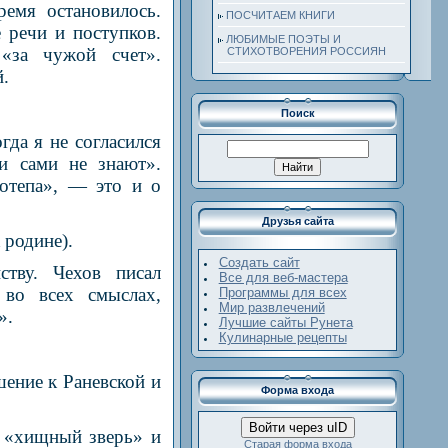
емя остановилось.
ПОСЧИТАЕМ КНИГИ
 речи и поступков.
ЛЮБИМЫЕ ПОЭТЫ И
«за чужой счет».
СТИХОТВОРЕНИЯ РОССИЯН
й.
Поиск
да я не согласился
и сами не знают».
отепа», — это и о
Друзья сайта
 родине).
Создать сайт
тву. Чехов писал
Все для веб-мастера
 во всех смыслах,
Программы для всех
Мир развлечений
».
Лучшие сайты Рунета
Кулинарные рецепты
ение к Раневской и
Форма входа
Войти через uID
м «хищный зверь» и
Старая форма входа