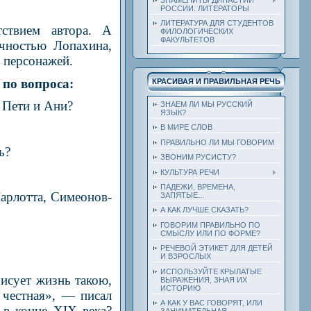
РОССИИ. ЛИТЕРАТОРЫ
ЛИТЕРАТУРА ДЛЯ СТУДЕНТОВ
тствием автора. А
ФИЛОЛОГИЧЕСКИХ
ФАКУЛЬТЕТОВ
чностью Лопахина,
 персонажей.
 по вопроса:
КРАСИВАЯ И ПРАВИЛЬНАЯ РЕЧЬ
 Пети и Ани?
ЗНАЕМ ЛИ МЫ РУССКИЙ
ЯЗЫК?
В МИРЕ СЛОВ
ПРАВИЛЬНО ЛИ МЫ ГОВОРИМ
ь?
ЗВОНИМ РУСИСТУ?
КУЛЬТУРА РЕЧИ
ПАДЕЖИ, ВРЕМЕНА,
арлотта, Симеонов-
ЗАПЯТЫЕ...
А КАК ЛУЧШЕ СКАЗАТЬ?
ГОВОРИМ ПРАВИЛЬНО ПО
СМЫСЛУ ИЛИ ПО ФОРМЕ?
РЕЧЕВОЙ ЭТИКЕТ ДЛЯ ДЕТЕЙ
И ВЗРОСЛЫХ
ИСПОЛЬЗУЙТЕ КРЫЛАТЫЕ
исует жизнь такою,
ВЫРАЖЕНИЯ, ЗНАЯ ИХ
ИСТОРИЮ
 честная», — писал
А КАК У ВАС ГОВОРЯТ, ИЛИ
 в конце XIX века?
ЗАНИМАТЕЛЬНАЯ