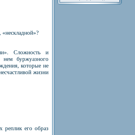
, «нескладной»?
и». Сложность и
в нем буржуазного
ждения, которые не
 несчастливой жизни
х реплик его образ