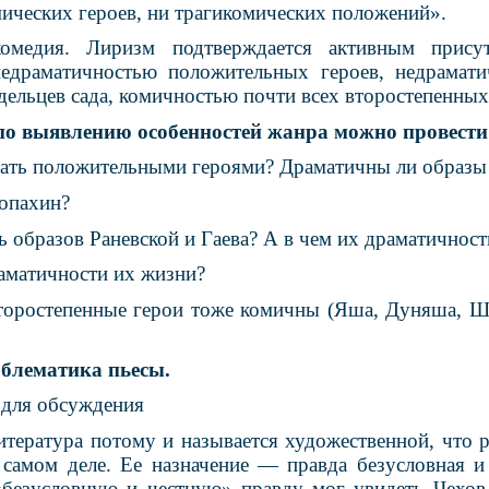
мических героев, ни трагикомических положений».
омедия. Лиризм подтверждается активным прису
едраматичностью положительных героев, недрамати
ельцев сада, комичностью почти всех второстепенных
 по выявлению особенностей жанра можно провести
ать положительными героями? Драматичны ли образы
опахин?
 образов Раневской и Гаева? А в чем их драматичност
раматичности их жизни?
торостепенные герои тоже комичны (Яша, Дуняша, Ш
облематика пьесы.
 для обсуждения
итература потому и называется художественной, что р
а самом деле. Ее назначение — правда безусловная и
безусловную и честную» правду мог увидеть Чехов