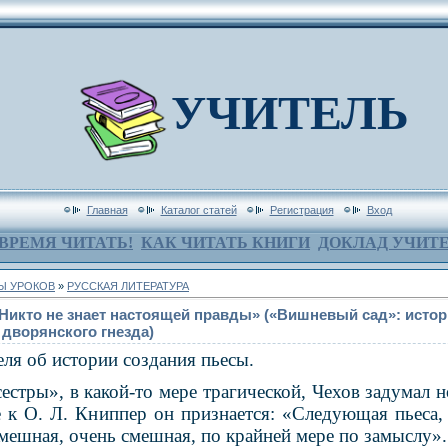
УЧИТЕЛЬ
Главная
Каталог статей
Регистрация
Вход
ВРЕМЯ ЧИТАТЬ!
КАК ЧИТАТЬ КНИГИ
ДОКЛАД УЧИТ
Ы УРОКОВ
»
РУССКАЯ ЛИТЕРАТУРА
Никто не знает настоящей правды» («Вишневый сад»: истор
 дворянского гнезда)
ля об истории создания пьесы.
естры», в какой-то мере трагической, Чехов задумал н
е к О. Л. Книппер он признается: «Следующая пьеса,
мешная, очень смешная, по крайней мере по замыслу».