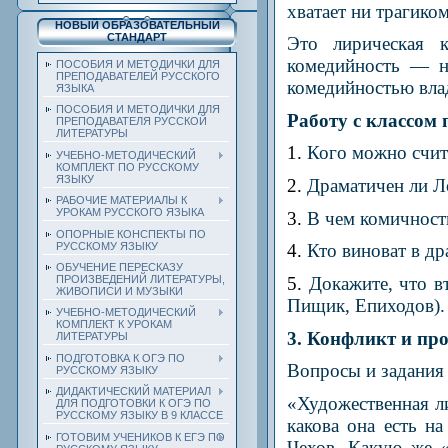
хватает ни трагико
НОВЫЙ ОБРАЗОВАТЕЛЬНЫЙ
СТАНДАРТ
Это лирическая к
комедийность — н
ПОСОБИЯ И МЕТОДИЧКИ ДЛЯ
ПРЕПОДАВАТЕЛЕЙ РУССКОГО
комедийностью влад
ЯЗЫКА
ПОСОБИЯ И МЕТОДИЧКИ ДЛЯ
Работу с классом
ПРЕПОДАВАТЕЛЯ РУССКОЙ
ЛИТЕРАТУРЫ
1.
Кого можно счит
УЧЕБНО-МЕТОДИЧЕСКИЙ
КОМПЛЕКТ ПО РУССКОМУ
ЯЗЫКУ
2.
Драматичен ли Л
РАБОЧИЕ МАТЕРИАЛЫ К
УРОКАМ РУССКОГО ЯЗЫКА
3.
В чем комичность
ОПОРНЫЕ КОНСПЕКТЫ ПО
РУССКОМУ ЯЗЫКУ
4.
Кто виноват в д
ОБУЧЕНИЕ ПЕРЕСКАЗУ
ПРОИЗВЕДЕНИЙ ЛИТЕРАТУРЫ,
5.
Докажите, что в
ЖИВОПИСИ И МУЗЫКИ
Пищик, Епиходов).
УЧЕБНО-МЕТОДИЧЕСКИЙ
КОМПЛЕКТ К УРОКАМ
3. Конфликт и пр
ЛИТЕРАТУРЫ
ПОДГОТОВКА К ОГЭ ПО
Вопросы и задания
РУССКОМУ ЯЗЫКУ
ДИДАКТИЧЕСКИЙ МАТЕРИАЛ
«Художественная л
ДЛЯ ПОДГОТОВКИ К ОГЭ ПО
РУССКОМУ ЯЗЫКУ В 9 КЛАССЕ
какова она есть н
ГОТОВИМ УЧЕНИКОВ К ЕГЭ ПО
Чехов. Какую же «