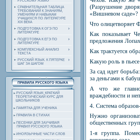
РУССКОМУ ЯЗЫКУ
(Разрушение дворян
СРАВНИТЕЛЬНАЯ ТАБЛИЦА
ТРЕБОВАНИЙ К ЗНАНИЯМ,
«Вишневом саде»?
УМЕНИЯМ И НАВЫКАМ
УЧАЩИХСЯ ПО ЛИТЕРАТУРЕ
ХIХ ВЕКА
Что олицетворяет 
ПОДГОТОВКА К ОГЭ ПО
ЛИТЕРАТУРЕ
Как показывает Че
ПОДГОТОВКА К ЕГЭ ПО
предложения Лопа
ЛИТЕРАТУРЕ
КОМПЛЕКСНЫЙ АНАЛИЗ
Как трактуется обр
ТЕКСТА
РУССКИЙ ЯЗЫК. К ПЯТЕРКЕ
Какую роль в пьесе
ШАГ ЗА ШАГОМ
За сад идет борьба
за деньгами к бабу
ПРАВИЛА РУССКОГО ЯЗЫКА
А что же главно
РУССКИЙ ЯЗЫК: КРАТКИЙ
враждебности и не
ТЕОРЕТИЧЕСКИЙ КУРС ДЛЯ
ШКОЛЬНИКОВ
4. Система образов
ПАМЯТКА ДЛЯ УЧЕНИКА
Нужно организоват
ПРАВИЛА В СТИХАХ
общественных груп
ПЕСЕНКИ ДЛЯ ЗАУЧИВАЯ
ПРАВИЛ РУССКОГО ЯЗЫКА
1-я группа. Помес
ИНОЯЗЫЧНЫЕ ЧАСТИ СЛОВ
вишневого сада.