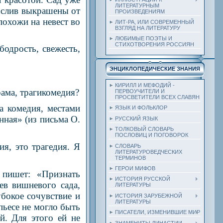
ЛИТЕРАТУРНЫМ
 слив выкрашены от
ПРОИЗВЕДЕНИЯМ
 похожи на невест во
ЛИТ-РА, ИЛИ СОВРЕМЕННЫЙ
ВЗГЛЯД НА ЛИТЕРАТУРУ
ЛЮБИМЫЕ ПОЭТЫ И
СТИХОТВОРЕНИЯ РОССИЯН
бодрость, свежесть,
ЭНЦИКЛОПЕДИЧЕСКИЕ ЗНАНИЯ
КИРИЛЛ И МЕФОДИЙ -
рама, трагикомедия?
ПЕРВОУЧИТЕЛИ И
ПРОСВЕТИТЕЛИ ВСЕХ СЛАВЯН
а комедия, местами
ЯЗЫК И ФОЛЬКЛОР
нная» (из письма О.
РУССКИЙ ЯЗЫК
ТОЛКОВЫЙ СЛОВАРЬ
ПОСЛОВИЦ И ПОГОВОРОК
я, это трагедия. Я
СЛОВАРЬ
ЛИТЕРАТУРОВЕДЧЕСКИХ
ТЕРМИНОВ
ГЕРОИ МИФОВ
 пишет: «Признать
ИСТОРИЯ РУССКОЙ
ев вишневого сада,
ЛИТЕРАТУРЫ
бокое сочувствие и
ИСТОРИЯ ЗАРУБЕЖНОЙ
ЛИТЕРАТУРЫ
пьесе не могло быть
ПИСАТЕЛИ, ИЗМЕНИВШИЕ МИР
й. Для этого ей не
ЗНАМЕНИТЫ ДИНАСТИИ