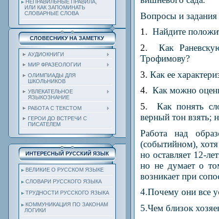
НЕПРАВИЛЬНЫЕ ПРАВИЛА,
ИЛИ КАК ЗАПОМИНАТЬ
СЛОВАРНЫЕ СЛОВА
Вопросы и задания
1.
Найдите положит
СЛОВЕСНИКУ НА ЗАМЕТКУ
2.
Как Раневску
АУДИОКНИГИ
Трофимову?
МИР ФРАЗЕОЛОГИИ
3.
Как ее характери
ОЛИМПИАДЫ ДЛЯ
ШКОЛЬНИКОВ
4.
Как можно оцен
УВЛЕКАТЕЛЬНОЕ
ЯЗЫКОЗНАНИЕ
5.
Как понять сл
РАБОТА С ТЕКСТОМ
верный тон взять; 
ГЕРОИ ДО ВСТРЕЧИ С
ПИСАТЕЛЕМ
Работа над обра
(событийном), хотя
но оставляет 12-л
ИНТЕРЕСНЫЙ РУССКИЙ ЯЗЫК
но не думает о то
ВЕЛИКИЕ О РУССКОМ ЯЗЫКЕ
возникает при сопо
СЛОВАРИ РУССКОГО ЯЗЫКА
4.Почему они все у
ТРУДНОСТИ РУССКОГО ЯЗЫКА
КОММУНИКАЦИЯ ПО ЗАКОНАМ
5.
Чем близок хозя
ЛОГИКИ