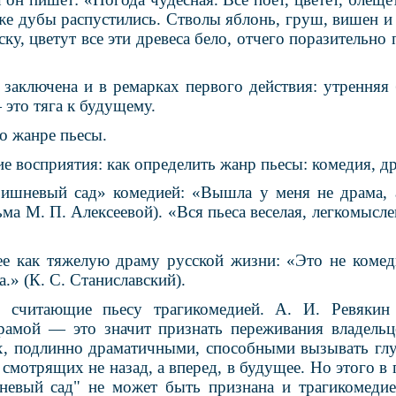
аже дубы распустились. Стволы яблонь, груш, вишен и
ку, цветут все эти древеса бело, отчего поразительно
заключена и в ремарках первого действия: утренняя 
это тяга к будущему.
 о жанре пьесы.
е восприятия: как определить жанр пьесы: комедия, д
Вишневый сад» комедией: «Вышла у меня не драма, 
ьма М. П. Алексеевой). «Вся пьеса веселая, легкомысле
 ее как тяжелую драму русской жизни: «Это не комеди
.» (К. С. Станиславский).
 считающие пьесу трагикомедией. А. И. Ревякин
амой — это значит признать переживания владельц
х, подлинно драматичными, способными вызывать глу
 смотрящих не назад, а вперед, в будущее. Но этого в 
невый сад" не может быть признана и трагикомедие