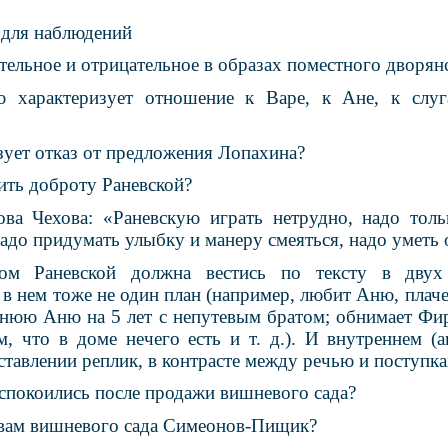
 для наблюдений
ельное и отрицательное в образах поместного дворянс
ю характеризует отношение к Варе, к Ане, к слуг
зует отказ от предложения Лопахина?
ить доброту Раневской?
ова Чехова: «Раневскую играть нетрудно, надо толь
надо придумать улыбку и манеру смеяться, надо уметь 
зом Раневской должна вестись по тексту в двух
 в нем тоже не один план (например, любит Аню, плач
етнюю Аню на 5 лет с непутевым братом; обнимает Фир
м, что в доме нечего есть и т. д.). И внутреннем (а
ставлении реплик, в контрасте между речью и поступка
спокоились после продажи вишневого сада?
евам вишневого сада Симеонов-Пищик?