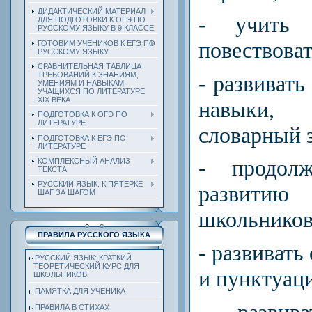
ДИДАКТИЧЕСКИЙ МАТЕРИАЛ
- учить 
ДЛЯ ПОДГОТОВКИ К ОГЭ ПО
РУССКОМУ ЯЗЫКУ В 9 КЛАССЕ
повествоват
ГОТОВИМ УЧЕНИКОВ К ЕГЭ ПО
РУССКОМУ ЯЗЫКУ
СРАВНИТЕЛЬНАЯ ТАБЛИЦА
ТРЕБОВАНИЙ К ЗНАНИЯМ,
- развиват
УМЕНИЯМ И НАВЫКАМ
УЧАЩИХСЯ ПО ЛИТЕРАТУРЕ
ХIХ ВЕКА
навыки
ПОДГОТОВКА К ОГЭ ПО
ЛИТЕРАТУРЕ
словарный з
ПОДГОТОВКА К ЕГЭ ПО
ЛИТЕРАТУРЕ
- продол
КОМПЛЕКСНЫЙ АНАЛИЗ
ТЕКСТА
РУССКИЙ ЯЗЫК. К ПЯТЕРКЕ
развитию
ШАГ ЗА ШАГОМ
школьников
ПРАВИЛА РУССКОГО ЯЗЫКА
- развиват
РУССКИЙ ЯЗЫК: КРАТКИЙ
ТЕОРЕТИЧЕСКИЙ КУРС ДЛЯ
и пунктуац
ШКОЛЬНИКОВ
ПАМЯТКА ДЛЯ УЧЕНИКА
- развива
ПРАВИЛА В СТИХАХ