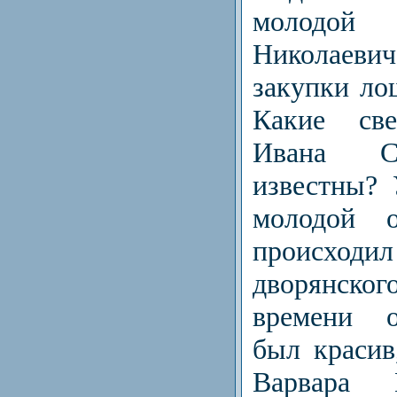
молодой 
Николаеви
закупки лош
Какие св
Ивана С
известны?
молодой о
происходи
дворянско
времени о
был красив
Варвара 