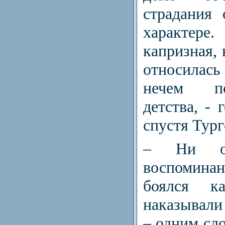
страдания 
характере
капризная, 
относилас
нечем п
детства, - 
спустя Тург
– Ни од
воспомин
боялся к
наказывали
– одним сл