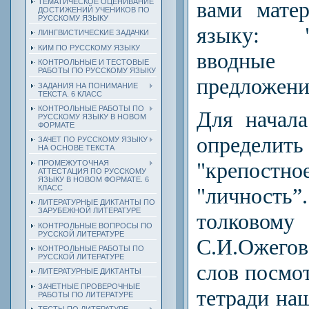
ТЕМАТИЧЕСКОЕ ОЦЕНИВАНИЕ
вами мате
ДОСТИЖЕНИЙ УЧЕНИКОВ ПО
РУССКОМУ ЯЗЫКУ
языку: 
ЛИНГВИСТИЧЕСКИЕ ЗАДАЧКИ
КИМ ПО РУССКОМУ ЯЗЫКУ
вводн
КОНТРОЛЬНЫЕ И ТЕСТОВЫЕ
РАБОТЫ ПО РУССКОМУ ЯЗЫКУ
предложени
ЗАДАНИЯ НА ПОНИМАНИЕ
ТЕКСТА. 6 КЛАСС
КОНТРОЛЬНЫЕ РАБОТЫ ПО
Для начал
РУССКОМУ ЯЗЫКУ В НОВОМ
ФОРМАТЕ
определить
ЗАЧЕТ ПО РУССКОМУ ЯЗЫКУ
НА ОСНОВЕ ТЕКСТА
"крепос
ПРОМЕЖУТОЧНАЯ
АТТЕСТАЦИЯ ПО РУССКОМУ
ЯЗЫКУ В НОВОМ ФОРМАТЕ. 6
КЛАСС
"личнос
ЛИТЕРАТУРНЫЕ ДИКТАНТЫ ПО
ЗАРУБЕЖНОЙ ЛИТЕРАТУРЕ
толков
КОНТРОЛЬНЫЕ ВОПРОСЫ ПО
РУССКОЙ ЛИТЕРАТУРЕ
С.И.Ожего
КОНТРОЛЬНЫЕ РАБОТЫ ПО
РУССКОЙ ЛИТЕРАТУРЕ
слов посмот
ЛИТЕРАТУРНЫЕ ДИКТАНТЫ
ЗАЧЕТНЫЕ ПРОВЕРОЧНЫЕ
тетради на
РАБОТЫ ПО ЛИТЕРАТУРЕ