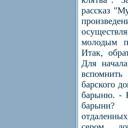
рассказ "М
произведе
осуществ
молодым п
Итак, обра
Для начал
вспомни
барского до
барыню. - 
барыни?
отдаленны
сером д