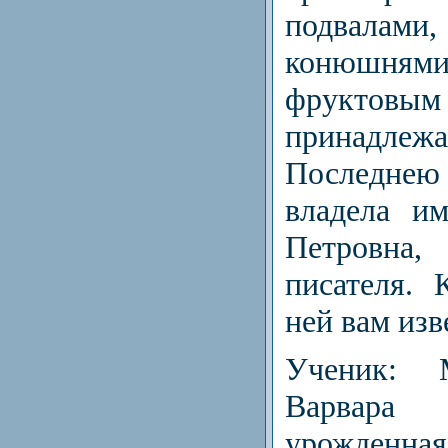
подвалам
конюшням
фруктовым
принадлеж
Последнею
владела и
Петровна,
писателя. 
ней вам из
Ученик: М
Варвар
урожденна