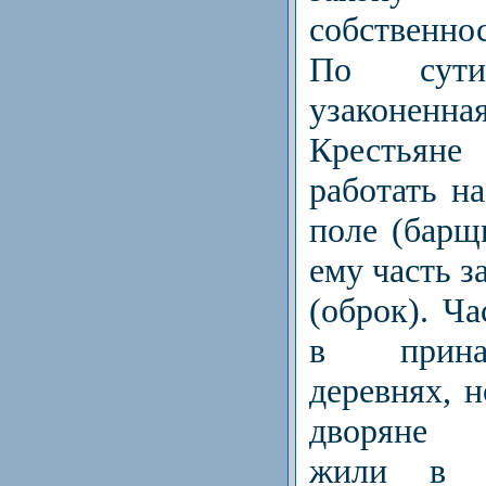
собственн
По сут
узаконенна
Крестьян
работать н
поле (барщ
ему часть з
(оброк). Ч
в прина
деревнях, н
дворяне п
жили в 