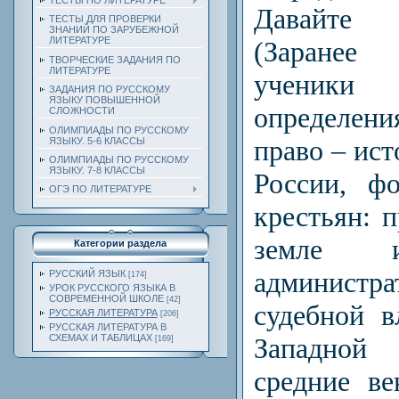
ТЕСТЫ ПО ЛИТЕРАТУРЕ
Давайте 
ТЕСТЫ ДЛЯ ПРОВЕРКИ
ЗНАНИЙ ПО ЗАРУБЕЖНОЙ
ЛИТЕРАТУРЕ
(Заранее 
ТВОРЧЕСКИЕ ЗАДАНИЯ ПО
ЛИТЕРАТУРЕ
учени
ЗАДАНИЯ ПО РУССКОМУ
ЯЗЫКУ ПОВЫШЕННОЙ
определен
СЛОЖНОСТИ
ОЛИМПИАДЫ ПО РУССКОМУ
право – ист
ЯЗЫКУ. 5-6 КЛАССЫ
ОЛИМПИАДЫ ПО РУССКОМУ
ЯЗЫКУ. 7-8 КЛАССЫ
России, ф
ОГЭ ПО ЛИТЕРАТУРЕ
крестьян: 
земле и
Категории раздела
админис
РУССКИЙ ЯЗЫК
[174]
УРОК РУССКОГО ЯЗЫКА В
СОВРЕМЕННОЙ ШКОЛЕ
[42]
судебной в
РУССКАЯ ЛИТЕРАТУРА
[206]
РУССКАЯ ЛИТЕРАТУРА В
СХЕМАХ И ТАБЛИЦАХ
Западной
[169]
средние в