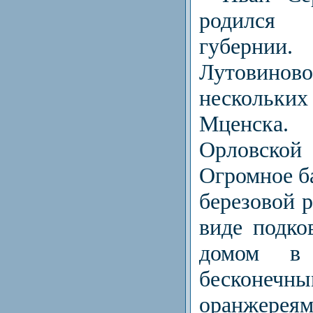
родился
губернии.
Лутовино
нескольк
Мценска. 
Орловск
Огромное ба
березовой р
виде подко
домом в 
бесконеч
оранжер