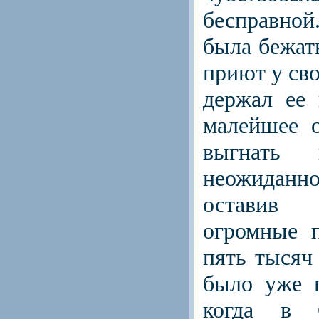
бесправно
была бежат
приют у сво
держал ее 
малейшее 
выгнать
неожидан
оставив
огромные 
пять тысяч
было уже п
когда в С