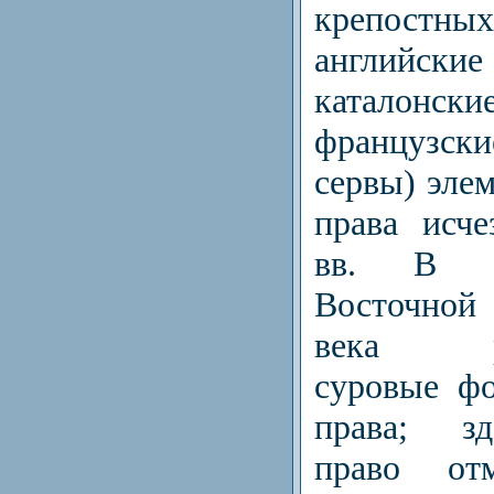
крепостн
английс
каталон
французск
сервы) эле
права исч
вв. В Ц
Восточной
века рас
суровые ф
права; зд
право от