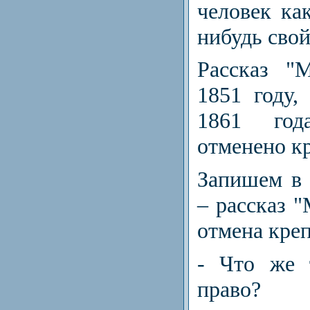
человек ка
нибудь свой
Рассказ "
1851 году,
1861 год
отменено кр
Запишем в 
– рассказ "
отмена креп
- Что же 
право?