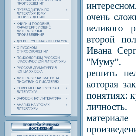
интересном,
ПРОИЗВЕДЕНИЯ
ПУТЕВОДИТЕЛЬ ПО
очень слож
ЛИТЕРАТУРНОМУ
ПРОИЗВЕДЕНИЮ
КНИГИ И ПОСОБИЯ,
великого р
ХАРАКТЕРИЗУЮЩИЕ
ЛИТЕРАТУРНЫЕ
ПРОИЗВЕДЕНИЯ
второй по
ДРЕВНЕРУССКАЯ ЛИТЕРАТУРА
Ивана Серг
О РУССКОМ
СТИХОСЛОЖЕНИИ
ПСИХОЛОГИЗМ РУССКОЙ
"Муму”. 
КЛАССИЧЕСКОЙ ЛИТЕРАТУРЫ
РУССКАЯ ДРАМАТУРГИЯ
решить не
КОНЦА ХХ ВЕКА
ЛИТЕРАТУРНАЯ МАТРИЦА.
которая за
ПИСАТЕЛИ О ПИСАТЕЛЯХ
СОВРЕМЕННАЯ РУССКАЯ
ЛИТЕРАТУРА
понятиях: к
ЗАРУБЕЖНАЯ ЛИТЕРАТУРА
личность.
АНАЛИЗ НА УРОКАХ
ЛИТЕРАТУРЫ
матери
ПРОВЕРКА УЧЕБНЫХ
произведен
ДОСТИЖЕНИЙ