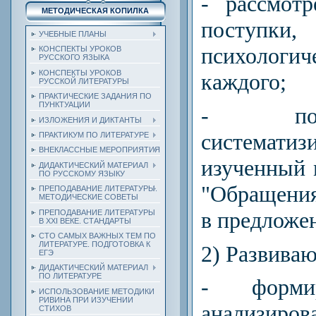
- рассмот
МЕТОДИЧЕСКАЯ КОПИЛКА
поступк
УЧЕБНЫЕ ПЛАНЫ
психологи
КОНСПЕКТЫ УРОКОВ
РУССКОГО ЯЗЫКА
КОНСПЕКТЫ УРОКОВ
каждого;
РУССКОЙ ЛИТЕРАТУРЫ
ПРАКТИЧЕСКИЕ ЗАДАНИЯ ПО
ПУНКТУАЦИИ
- пов
ИЗЛОЖЕНИЯ И ДИКТАНТЫ
систематиз
ПРАКТИКУМ ПО ЛИТЕРАТУРЕ
ВНЕКЛАССНЫЕ МЕРОПРИЯТИЯ
изученный 
ДИДАКТИЧЕСКИЙ МАТЕРИАЛ
ПО РУССКОМУ ЯЗЫКУ
"Обращения
ПРЕПОДАВАНИЕ ЛИТЕРАТУРЫ.
МЕТОДИЧЕСКИЕ СОВЕТЫ
в предложе
ПРЕПОДАВАНИЕ ЛИТЕРАТУРЫ
В XXI ВЕКЕ. СТАНДАРТЫ
СТО САМЫХ ВАЖНЫХ ТЕМ ПО
ЛИТЕРАТУРЕ. ПОДГОТОВКА К
2) Развива
ЕГЭ
ДИДАКТИЧЕСКИЙ МАТЕРИАЛ
ПО ЛИТЕРАТУРЕ
- форми
ИСПОЛЬЗОВАНИЕ МЕТОДИКИ
РИВИНА ПРИ ИЗУЧЕНИИ
анализи
СТИХОВ