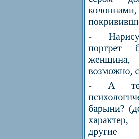
колоннами
покрививши
- Нарису
портрет б
женщина, 
возможно, с
- А теп
психологи
барыни? (д
характер,
другие и