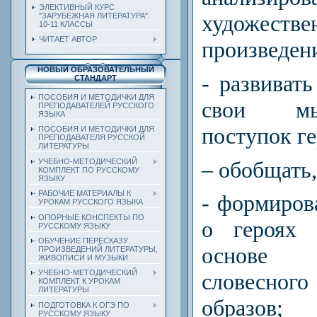
ЭЛЕКТИВНЫЙ КУРС
художестве
"ЗАРУБЕЖНАЯ ЛИТЕРАТУРА".
10-11 КЛАССЫ
ЧИТАЕТ АВТОР
произведен
НОВЫЙ ОБРАЗОВАТЕЛЬНЫЙ
- развиват
СТАНДАРТ
ПОСОБИЯ И МЕТОДИЧКИ ДЛЯ
свои мы
ПРЕПОДАВАТЕЛЕЙ РУССКОГО
ЯЗЫКА
поступок г
ПОСОБИЯ И МЕТОДИЧКИ ДЛЯ
ПРЕПОДАВАТЕЛЯ РУССКОЙ
ЛИТЕРАТУРЫ
– обобщать,
УЧЕБНО-МЕТОДИЧЕСКИЙ
КОМПЛЕКТ ПО РУССКОМУ
ЯЗЫКУ
РАБОЧИЕ МАТЕРИАЛЫ К
- формиров
УРОКАМ РУССКОГО ЯЗЫКА
ОПОРНЫЕ КОНСПЕКТЫ ПО
о героях 
РУССКОМУ ЯЗЫКУ
ОБУЧЕНИЕ ПЕРЕСКАЗУ
основе 
ПРОИЗВЕДЕНИЙ ЛИТЕРАТУРЫ,
ЖИВОПИСИ И МУЗЫКИ
УЧЕБНО-МЕТОДИЧЕСКИЙ
словесног
КОМПЛЕКТ К УРОКАМ
ЛИТЕРАТУРЫ
образов;
ПОДГОТОВКА К ОГЭ ПО
РУССКОМУ ЯЗЫКУ