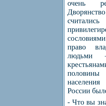
очень ре
Дворянств
считались
привилеги
сословиям
право вл
людьми 
крестья
половины
населени
России был
- Что вы зн