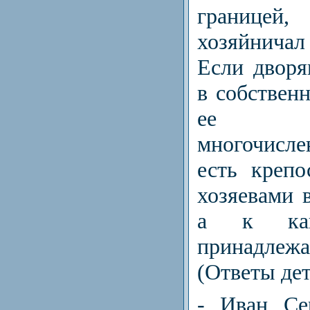
границей
хозяйнича
Если дворя
в собственн
ее об
многочисл
есть креп
хозяевами в
а к как
принадлеж
(Ответы дет
- Иван Се