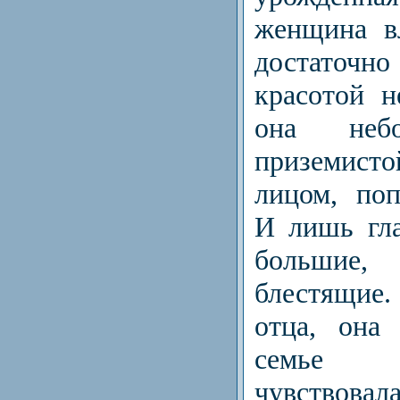
женщина в
достаточн
красотой н
она небо
приземис
лицом, по
И лишь гл
больши
блестящие
отца, она
семье 
чувствова