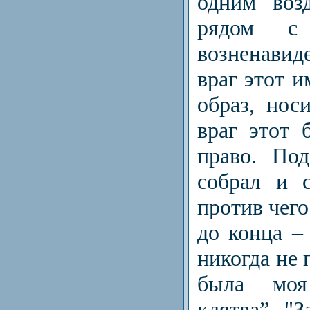
одним возд
рядом с
возненавиде
враг этот 
образ, нос
враг этот 
право. По
собрал и с
против чего
до конца –
никогда не 
была моя
клятва”. "З