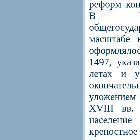
реформ кон
В Р
общегосуда
масштабе 
оформлял
1497, указ
летах и у
окончател
уложением
XVIII вв.
населен
крепостно