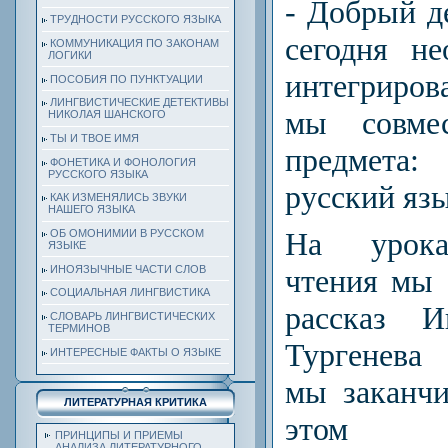
- Добрый де
ТРУДНОСТИ РУССКОГО ЯЗЫКА
сегодня н
КОММУНИКАЦИЯ ПО ЗАКОНАМ
ЛОГИКИ
интегриров
ПОСОБИЯ ПО ПУНКТУАЦИИ
ЛИНГВИСТИЧЕСКИЕ ДЕТЕКТИВЫ
мы совме
НИКОЛАЯ ШАНСКОГО
ТЫ И ТВОЕ ИМЯ
предмета
ФОНЕТИКА И ФОНОЛОГИЯ
РУССКОГО ЯЗЫКА
русский яз
КАК ИЗМЕНЯЛИСЬ ЗВУКИ
НАШЕГО ЯЗЫКА
На урока
ОБ ОМОНИМИИ В РУССКОМ
ЯЗЫКЕ
ИНОЯЗЫЧНЫЕ ЧАСТИ СЛОВ
чтения мы 
СОЦИАЛЬНАЯ ЛИНГВИСТИКА
рассказ И
СЛОВАРЬ ЛИНГВИСТИЧЕСКИХ
ТЕРМИНОВ
Тургенева
ИНТЕРЕСНЫЕ ФАКТЫ О ЯЗЫКЕ
мы заканчи
ЛИТЕРАТУРНАЯ КРИТИКА
этом у
ПРИНЦИПЫ И ПРИЕМЫ
АНАЛИЗА ЛИТЕРАТУРНОГО