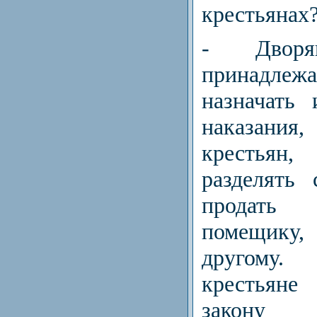
крестьянах?
- Дворя
принадлежа
назначать
наказания
крестьян
разделять 
продать
помещику
другому
крестьян
закон