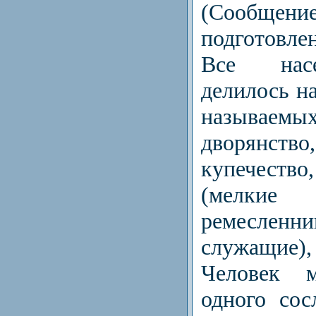
(Сообще
подготовл
Все нас
делилось на
называем
дворянств
купечест
(мелк
ремесле
служащие)
Человек 
одного сос