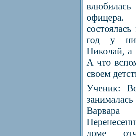
влюбила
офицера
состоялась 
год у ни
Николай, а 
А что вспо
своем детст
Ученик: В
занималась
Варвар
Перенесенн
доме от