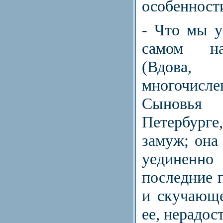
особенност
- Что мы у
самом на
(Вдова,
многочисл
Сыновья
Петербург
замуж; она
уединен
последние 
и скучающе
ее, нерадос