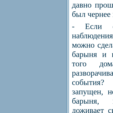
давно прош
был чернее 
- Если 
наблюдени
можно сдел
барыня и 
того до
развора
события?
запущен, н
барыня, 
доживает с