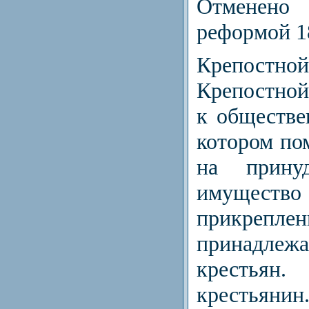
Отменено
реформой 1
Крепост
Крепостной
к обществе
котором по
на принуд
имущест
прикрепле
принад
крестьян.
крестьян