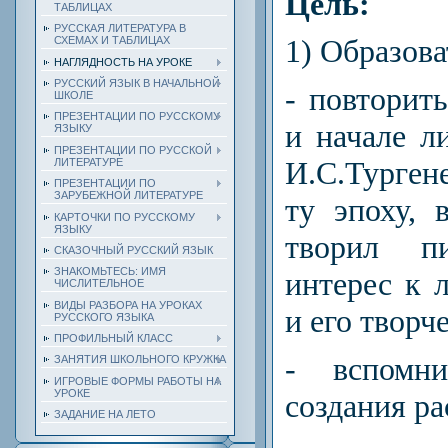
Цель:
ТАБЛИЦАХ
РУССКАЯ ЛИТЕРАТУРА В
1) Образова
СХЕМАХ И ТАБЛИЦАХ
НАГЛЯДНОСТЬ НА УРОКЕ
РУССКИЙ ЯЗЫК В НАЧАЛЬНОЙ
- повторить
ШКОЛЕ
ПРЕЗЕНТАЦИИ ПО РУССКОМУ
и начале л
ЯЗЫКУ
ПРЕЗЕНТАЦИИ ПО РУССКОЙ
И.С.Турген
ЛИТЕРАТУРЕ
ПРЕЗЕНТАЦИИ ПО
ЗАРУБЕЖНОЙ ЛИТЕРАТУРЕ
ту эпоху,
КАРТОЧКИ ПО РУССКОМУ
ЯЗЫКУ
творил пи
СКАЗОЧНЫЙ РУССКИЙ ЯЗЫК
ЗНАКОМЬТЕСЬ: ИМЯ
интерес к 
ЧИСЛИТЕЛЬНОЕ
ВИДЫ РАЗБОРА НА УРОКАХ
и его творч
РУССКОГО ЯЗЫКА
ПРОФИЛЬНЫЙ КЛАСС
- вспомн
ЗАНЯТИЯ ШКОЛЬНОГО КРУЖКА
ИГРОВЫЕ ФОРМЫ РАБОТЫ НА
УРОКЕ
создания ра
ЗАДАНИЕ НА ЛЕТО