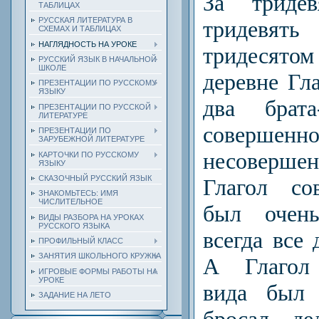
За тридев
ТАБЛИЦАХ
РУССКАЯ ЛИТЕРАТУРА В
тридевя
СХЕМАХ И ТАБЛИЦАХ
НАГЛЯДНОСТЬ НА УРОКЕ
тридесят
РУССКИЙ ЯЗЫК В НАЧАЛЬНОЙ
ШКОЛЕ
деревне Гл
ПРЕЗЕНТАЦИИ ПО РУССКОМУ
ЯЗЫКУ
два брата
ПРЕЗЕНТАЦИИ ПО РУССКОЙ
ЛИТЕРАТУРЕ
совершен
ПРЕЗЕНТАЦИИ ПО
ЗАРУБЕЖНОЙ ЛИТЕРАТУРЕ
несовершен
КАРТОЧКИ ПО РУССКОМУ
ЯЗЫКУ
СКАЗОЧНЫЙ РУССКИЙ ЯЗЫК
Глагол со
ЗНАКОМЬТЕСЬ: ИМЯ
ЧИСЛИТЕЛЬНОЕ
был очень
ВИДЫ РАЗБОРА НА УРОКАХ
РУССКОГО ЯЗЫКА
всегда все 
ПРОФИЛЬНЫЙ КЛАСС
ЗАНЯТИЯ ШКОЛЬНОГО КРУЖКА
А Глагол 
ИГРОВЫЕ ФОРМЫ РАБОТЫ НА
УРОКЕ
вида был 
ЗАДАНИЕ НА ЛЕТО
бросал де