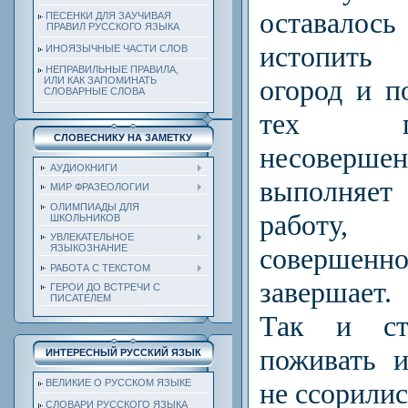
оставалос
ПЕСЕНКИ ДЛЯ ЗАУЧИВАЯ
ПРАВИЛ РУССКОГО ЯЗЫКА
истопить 
ИНОЯЗЫЧНЫЕ ЧАСТИ СЛОВ
НЕПРАВИЛЬНЫЕ ПРАВИЛА,
огород и п
ИЛИ КАК ЗАПОМИНАТЬ
СЛОВАРНЫЕ СЛОВА
тех п
СЛОВЕСНИКУ НА ЗАМЕТКУ
несовер
АУДИОКНИГИ
выполняе
МИР ФРАЗЕОЛОГИИ
ОЛИМПИАДЫ ДЛЯ
работу
ШКОЛЬНИКОВ
УВЛЕКАТЕЛЬНОЕ
соверше
ЯЗЫКОЗНАНИЕ
РАБОТА С ТЕКСТОМ
завершает.
ГЕРОИ ДО ВСТРЕЧИ С
ПИСАТЕЛЕМ
Так и ст
поживать 
ИНТЕРЕСНЫЙ РУССКИЙ ЯЗЫК
не ссорилис
ВЕЛИКИЕ О РУССКОМ ЯЗЫКЕ
СЛОВАРИ РУССКОГО ЯЗЫКА