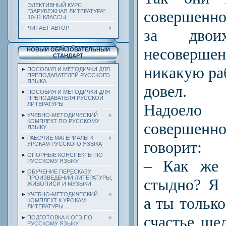
ЭЛЕКТИВНЫЙ КУРС
совершенн
"ЗАРУБЕЖНАЯ ЛИТЕРАТУРА".
10-11 КЛАССЫ
ЧИТАЕТ АВТОР
за двои
несоверше
НОВЫЙ ОБРАЗОВАТЕЛЬНЫЙ
СТАНДАРТ
никакую раб
ПОСОБИЯ И МЕТОДИЧКИ ДЛЯ
ПРЕПОДАВАТЕЛЕЙ РУССКОГО
ЯЗЫКА
довел.
ПОСОБИЯ И МЕТОДИЧКИ ДЛЯ
ПРЕПОДАВАТЕЛЯ РУССКОЙ
Надоело
ЛИТЕРАТУРЫ
УЧЕБНО-МЕТОДИЧЕСКИЙ
КОМПЛЕКТ ПО РУССКОМУ
совершенн
ЯЗЫКУ
РАБОЧИЕ МАТЕРИАЛЫ К
говорит:
УРОКАМ РУССКОГО ЯЗЫКА
ОПОРНЫЕ КОНСПЕКТЫ ПО
– Как же 
РУССКОМУ ЯЗЫКУ
ОБУЧЕНИЕ ПЕРЕСКАЗУ
ПРОИЗВЕДЕНИЙ ЛИТЕРАТУРЫ,
стыдно? Я 
ЖИВОПИСИ И МУЗЫКИ
УЧЕБНО-МЕТОДИЧЕСКИЙ
а ты тольк
КОМПЛЕКТ К УРОКАМ
ЛИТЕРАТУРЫ
счастье ше
ПОДГОТОВКА К ОГЭ ПО
РУССКОМУ ЯЗЫКУ