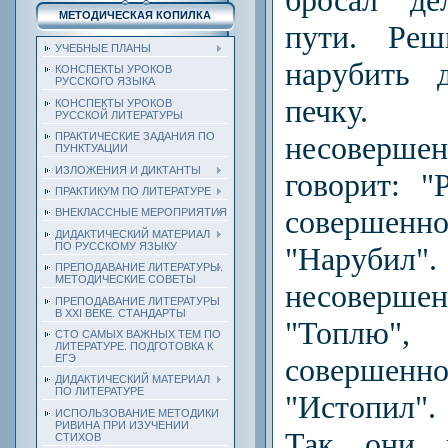
МЕТОДИЧЕСКАЯ КОПИЛКА
пути. Реш
УЧЕБНЫЕ ПЛАНЫ
нарубить 
КОНСПЕКТЫ УРОКОВ
РУССКОГО ЯЗЫКА
печку
КОНСПЕКТЫ УРОКОВ
РУССКОЙ ЛИТЕРАТУРЫ
несовер
ПРАКТИЧЕСКИЕ ЗАДАНИЯ ПО
ПУНКТУАЦИИ
ИЗЛОЖЕНИЯ И ДИКТАНТЫ
говорит: "
ПРАКТИКУМ ПО ЛИТЕРАТУРЕ
соверше
ВНЕКЛАССНЫЕ МЕРОПРИЯТИЯ
ДИДАКТИЧЕСКИЙ МАТЕРИАЛ
ПО РУССКОМУ ЯЗЫКУ
"Наруб
ПРЕПОДАВАНИЕ ЛИТЕРАТУРЫ.
МЕТОДИЧЕСКИЕ СОВЕТЫ
несовер
ПРЕПОДАВАНИЕ ЛИТЕРАТУРЫ
В XXI ВЕКЕ. СТАНДАРТЫ
"Топлю
СТО САМЫХ ВАЖНЫХ ТЕМ ПО
ЛИТЕРАТУРЕ. ПОДГОТОВКА К
соверше
ЕГЭ
ДИДАКТИЧЕСКИЙ МАТЕРИАЛ
ПО ЛИТЕРАТУРЕ
"Истопил".
ИСПОЛЬЗОВАНИЕ МЕТОДИКИ
РИВИНА ПРИ ИЗУЧЕНИИ
Так они 
СТИХОВ