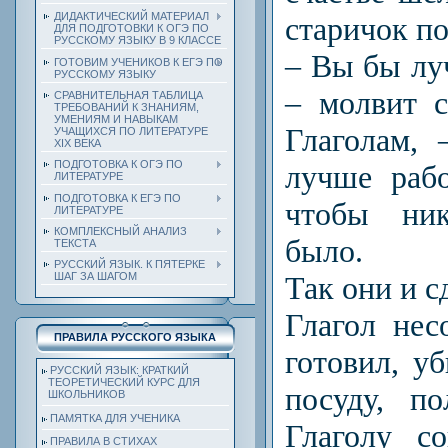
ДИДАКТИЧЕСКИЙ МАТЕРИАЛ
старичок п
ДЛЯ ПОДГОТОВКИ К ОГЭ ПО
РУССКОМУ ЯЗЫКУ В 9 КЛАССЕ
– Вы бы лу
ГОТОВИМ УЧЕНИКОВ К ЕГЭ ПО
РУССКОМУ ЯЗЫКУ
– молвит с
СРАВНИТЕЛЬНАЯ ТАБЛИЦА
ТРЕБОВАНИЙ К ЗНАНИЯМ,
УМЕНИЯМ И НАВЫКАМ
Глаголам,
УЧАЩИХСЯ ПО ЛИТЕРАТУРЕ
ХIХ ВЕКА
ПОДГОТОВКА К ОГЭ ПО
лучше раб
ЛИТЕРАТУРЕ
ПОДГОТОВКА К ЕГЭ ПО
чтобы ни
ЛИТЕРАТУРЕ
КОМПЛЕКСНЫЙ АНАЛИЗ
было.
ТЕКСТА
РУССКИЙ ЯЗЫК. К ПЯТЕРКЕ
Так они и с
ШАГ ЗА ШАГОМ
Глагол нес
ПРАВИЛА РУССКОГО ЯЗЫКА
готовил, у
РУССКИЙ ЯЗЫК: КРАТКИЙ
ТЕОРЕТИЧЕСКИЙ КУРС ДЛЯ
посуду, п
ШКОЛЬНИКОВ
ПАМЯТКА ДЛЯ УЧЕНИКА
Глаголу с
ПРАВИЛА В СТИХАХ