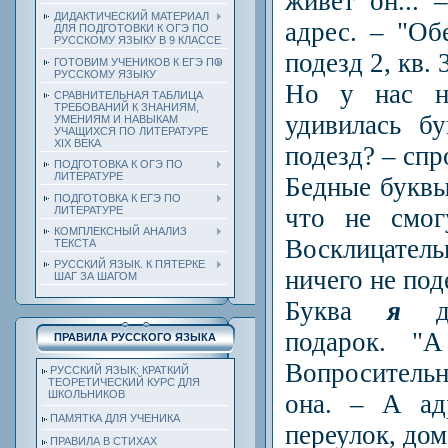
живет он... 
ДИДАКТИЧЕСКИЙ МАТЕРИАЛ
адрес. – "Об
ДЛЯ ПОДГОТОВКИ К ОГЭ ПО
РУССКОМУ ЯЗЫКУ В 9 КЛАССЕ
подезд 2, кв. 
ГОТОВИМ УЧЕНИКОВ К ЕГЭ ПО
РУССКОМУ ЯЗЫКУ
Но у нас н
СРАВНИТЕЛЬНАЯ ТАБЛИЦА
ТРЕБОВАНИЙ К ЗНАНИЯМ,
удивилась б
УМЕНИЯМ И НАВЫКАМ
УЧАЩИХСЯ ПО ЛИТЕРАТУРЕ
ХIХ ВЕКА
подезд? – сп
ПОДГОТОВКА К ОГЭ ПО
ЛИТЕРАТУРЕ
Бедные буквы
ПОДГОТОВКА К ЕГЭ ПО
что не смог
ЛИТЕРАТУРЕ
КОМПЛЕКСНЫЙ АНАЛИЗ
Восклицате
ТЕКСТА
РУССКИЙ ЯЗЫК. К ПЯТЕРКЕ
ничего не под
ШАГ ЗА ШАГОМ
Буква
я
до
подарок. "
ПРАВИЛА РУССКОГО ЯЗЫКА
Вопросительн
РУССКИЙ ЯЗЫК: КРАТКИЙ
ТЕОРЕТИЧЕСКИЙ КУРС ДЛЯ
ШКОЛЬНИКОВ
она. – А адр
ПАМЯТКА ДЛЯ УЧЕНИКА
переулок, дом 
ПРАВИЛА В СТИХАХ