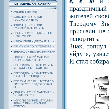
е, ё
,
ю
и
МЕТОДИЧЕСКАЯ КОПИЛКА
праздничный 
УЧЕБНЫЕ ПЛАНЫ
жителей свое
КОНСПЕКТЫ УРОКОВ
РУССКОГО ЯЗЫКА
Твердому Зн
КОНСПЕКТЫ УРОКОВ
РУССКОЙ ЛИТЕРАТУРЫ
прислали, не 
ПРАКТИЧЕСКИЕ ЗАДАНИЯ ПО
ПУНКТУАЦИИ
испортить.
ИЗЛОЖЕНИЯ И ДИКТАНТЫ
Знак, топнул 
ПРАКТИКУМ ПО ЛИТЕРАТУРЕ
уйду я, узнае
ВНЕКЛАССНЫЕ МЕРОПРИЯТИЯ
ДИДАКТИЧЕСКИЙ МАТЕРИАЛ
И стал собира
ПО РУССКОМУ ЯЗЫКУ
ПРЕПОДАВАНИЕ ЛИТЕРАТУРЫ.
МЕТОДИЧЕСКИЕ СОВЕТЫ
ПРЕПОДАВАНИЕ ЛИТЕРАТУРЫ
В XXI ВЕКЕ. СТАНДАРТЫ
СТО САМЫХ ВАЖНЫХ ТЕМ ПО
ЛИТЕРАТУРЕ. ПОДГОТОВКА К
ЕГЭ
ДИДАКТИЧЕСКИЙ МАТЕРИАЛ
ПО ЛИТЕРАТУРЕ
ИСПОЛЬЗОВАНИЕ МЕТОДИКИ
РИВИНА ПРИ ИЗУЧЕНИИ
СТИХОВ