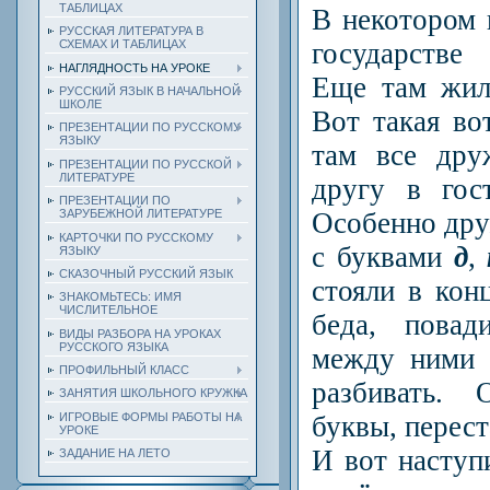
ТАБЛИЦАХ
В некотором 
РУССКАЯ ЛИТЕРАТУРА В
государстве
СХЕМАХ И ТАБЛИЦАХ
НАГЛЯДНОСТЬ НА УРОКЕ
Еще там жил
РУССКИЙ ЯЗЫК В НАЧАЛЬНОЙ
ШКОЛЕ
Вот такая во
ПРЕЗЕНТАЦИИ ПО РУССКОМУ
ЯЗЫКУ
там все дру
ПРЕЗЕНТАЦИИ ПО РУССКОЙ
ЛИТЕРАТУРЕ
другу в гос
ПРЕЗЕНТАЦИИ ПО
Особенно др
ЗАРУБЕЖНОЙ ЛИТЕРАТУРЕ
КАРТОЧКИ ПО РУССКОМУ
с буквами
д
,
ЯЗЫКУ
СКАЗОЧНЫЙ РУССКИЙ ЯЗЫК
стояли в кон
ЗНАКОМЬТЕСЬ: ИМЯ
ЧИСЛИТЕЛЬНОЕ
беда, повад
ВИДЫ РАЗБОРА НА УРОКАХ
РУССКОГО ЯЗЫКА
между ними 
ПРОФИЛЬНЫЙ КЛАСС
разбивать. 
ЗАНЯТИЯ ШКОЛЬНОГО КРУЖКА
буквы, перест
ИГРОВЫЕ ФОРМЫ РАБОТЫ НА
УРОКЕ
И вот наступ
ЗАДАНИЕ НА ЛЕТО