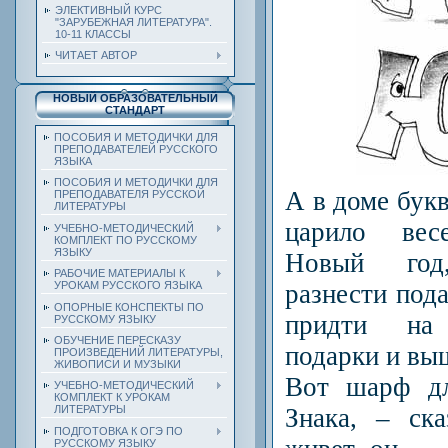
ЭЛЕКТИВНЫЙ КУРС
"ЗАРУБЕЖНАЯ ЛИТЕРАТУРА".
10-11 КЛАССЫ
ЧИТАЕТ АВТОР
НОВЫЙ ОБРАЗОВАТЕЛЬНЫЙ
СТАНДАРТ
ПОСОБИЯ И МЕТОДИЧКИ ДЛЯ
ПРЕПОДАВАТЕЛЕЙ РУССКОГО
ЯЗЫКА
ПОСОБИЯ И МЕТОДИЧКИ ДЛЯ
А в доме бук
ПРЕПОДАВАТЕЛЯ РУССКОЙ
ЛИТЕРАТУРЫ
царило весе
УЧЕБНО-МЕТОДИЧЕСКИЙ
КОМПЛЕКТ ПО РУССКОМУ
ЯЗЫКУ
Новый год
РАБОЧИЕ МАТЕРИАЛЫ К
разнести пода
УРОКАМ РУССКОГО ЯЗЫКА
ОПОРНЫЕ КОНСПЕКТЫ ПО
придти на
РУССКОМУ ЯЗЫКУ
ОБУЧЕНИЕ ПЕРЕСКАЗУ
подарки и выш
ПРОИЗВЕДЕНИЙ ЛИТЕРАТУРЫ,
ЖИВОПИСИ И МУЗЫКИ
Вот шарф дл
УЧЕБНО-МЕТОДИЧЕСКИЙ
КОМПЛЕКТ К УРОКАМ
Знака, – ск
ЛИТЕРАТУРЫ
ПОДГОТОВКА К ОГЭ ПО
РУССКОМУ ЯЗЫКУ