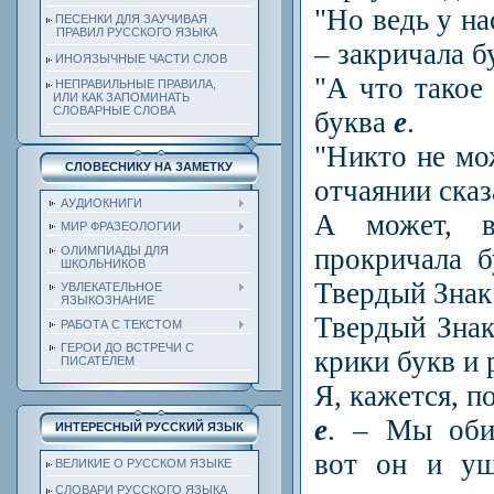
"Но ведь у на
ПЕСЕНКИ ДЛЯ ЗАУЧИВАЯ
ПРАВИЛ РУССКОГО ЯЗЫКА
– закричала 
ИНОЯЗЫЧНЫЕ ЧАСТИ СЛОВ
"А что такое 
НЕПРАВИЛЬНЫЕ ПРАВИЛА,
ИЛИ КАК ЗАПОМИНАТЬ
СЛОВАРНЫЕ СЛОВА
буква
е
.
"Никто не мо
СЛОВЕСНИКУ НА ЗАМЕТКУ
отчаянии ска
АУДИОКНИГИ
А может, в
МИР ФРАЗЕОЛОГИИ
прокричала 
ОЛИМПИАДЫ ДЛЯ
ШКОЛЬНИКОВ
Твердый Знак
УВЛЕКАТЕЛЬНОЕ
ЯЗЫКОЗНАНИЕ
Твердый Зна
РАБОТА С ТЕКСТОМ
ГЕРОИ ДО ВСТРЕЧИ С
крики букв и
ПИСАТЕЛЕМ
Я, кажется, п
е
. – Мы оби
ИНТЕРЕСНЫЙ РУССКИЙ ЯЗЫК
вот он и уш
ВЕЛИКИЕ О РУССКОМ ЯЗЫКЕ
СЛОВАРИ РУССКОГО ЯЗЫКА