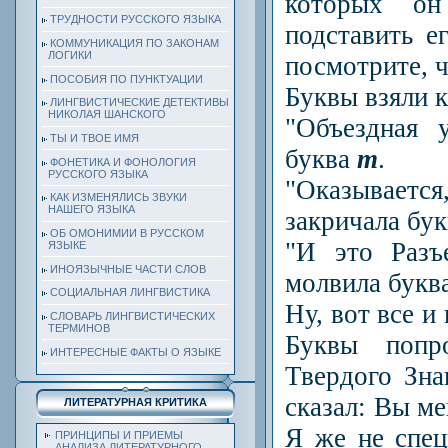
которых он
ТРУДНОСТИ РУССКОГО ЯЗЫКА
подставить е
КОММУНИКАЦИЯ ПО ЗАКОНАМ
ЛОГИКИ
посмотрите, ч
ПОСОБИЯ ПО ПУНКТУАЦИИ
Буквы взяли 
ЛИНГВИСТИЧЕСКИЕ ДЕТЕКТИВЫ
НИКОЛАЯ ШАНСКОГО
"Объездная 
ТЫ И ТВОЕ ИМЯ
буква
т
.
ФОНЕТИКА И ФОНОЛОГИЯ
РУССКОГО ЯЗЫКА
"Оказываетс
КАК ИЗМЕНЯЛИСЬ ЗВУКИ
НАШЕГО ЯЗЫКА
закричала бу
ОБ ОМОНИМИИ В РУССКОМ
"И это Разъ
ЯЗЫКЕ
ИНОЯЗЫЧНЫЕ ЧАСТИ СЛОВ
молвила букв
СОЦИАЛЬНАЯ ЛИНГВИСТИКА
Ну, вот все и
СЛОВАРЬ ЛИНГВИСТИЧЕСКИХ
ТЕРМИНОВ
Буквы попр
ИНТЕРЕСНЫЕ ФАКТЫ О ЯЗЫКЕ
Твердого Зна
сказал: Вы ме
ЛИТЕРАТУРНАЯ КРИТИКА
Я же не спе
ПРИНЦИПЫ И ПРИЕМЫ
АНАЛИЗА ЛИТЕРАТУРНОГО