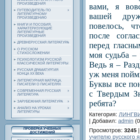
ПРОИЗВЕДЕНИЯ
вами, я вов
ПУТЕВОДИТЕЛЬ ПО
вашей дру
ЛИТЕРАТУРНОМУ
ПРОИЗВЕДЕНИЮ
повелось, ч
КНИГИ И ПОСОБИЯ,
ХАРАКТЕРИЗУЮЩИЕ
ЛИТЕРАТУРНЫЕ
после согла
ПРОИЗВЕДЕНИЯ
ДРЕВНЕРУССКАЯ ЛИТЕРАТУРА
перед гласн
О РУССКОМ
моя судьба – 
СТИХОСЛОЖЕНИИ
ПСИХОЛОГИЗМ РУССКОЙ
Ведь я – Раз
КЛАССИЧЕСКОЙ ЛИТЕРАТУРЫ
РУССКАЯ ДРАМАТУРГИЯ
уж меня пойм
КОНЦА ХХ ВЕКА
ЛИТЕРАТУРНАЯ МАТРИЦА.
Буквы все по
ПИСАТЕЛИ О ПИСАТЕЛЯХ
СОВРЕМЕННАЯ РУССКАЯ
с Твердым З
ЛИТЕРАТУРА
ребята?
ЗАРУБЕЖНАЯ ЛИТЕРАТУРА
АНАЛИЗ НА УРОКАХ
ЛИТЕРАТУРЫ
Категория
:
ЛИНГВ
|
Добавил
:
admin
(0
ПРОВЕРКА УЧЕБНЫХ
Просмотров
:
3245
ДОСТИЖЕНИЙ
учителю русского 