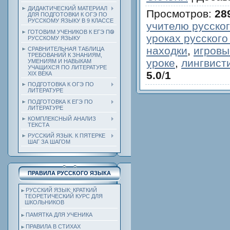
ДИДАКТИЧЕСКИЙ МАТЕРИАЛ
Просмотров
:
28
ДЛЯ ПОДГОТОВКИ К ОГЭ ПО
РУССКОМУ ЯЗЫКУ В 9 КЛАССЕ
учителю русског
ГОТОВИМ УЧЕНИКОВ К ЕГЭ ПО
уроках русского
РУССКОМУ ЯЗЫКУ
находки
,
игровы
СРАВНИТЕЛЬНАЯ ТАБЛИЦА
ТРЕБОВАНИЙ К ЗНАНИЯМ,
уроке
,
лингвист
УМЕНИЯМ И НАВЫКАМ
УЧАЩИХСЯ ПО ЛИТЕРАТУРЕ
5.0
/
1
ХIХ ВЕКА
ПОДГОТОВКА К ОГЭ ПО
ЛИТЕРАТУРЕ
ПОДГОТОВКА К ЕГЭ ПО
ЛИТЕРАТУРЕ
КОМПЛЕКСНЫЙ АНАЛИЗ
ТЕКСТА
РУССКИЙ ЯЗЫК. К ПЯТЕРКЕ
ШАГ ЗА ШАГОМ
ПРАВИЛА РУССКОГО ЯЗЫКА
РУССКИЙ ЯЗЫК: КРАТКИЙ
ТЕОРЕТИЧЕСКИЙ КУРС ДЛЯ
ШКОЛЬНИКОВ
ПАМЯТКА ДЛЯ УЧЕНИКА
ПРАВИЛА В СТИХАХ