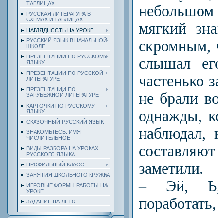
ТАБЛИЦАХ
небольшо
РУССКАЯ ЛИТЕРАТУРА В
СХЕМАХ И ТАБЛИЦАХ
мягкий зн
НАГЛЯДНОСТЬ НА УРОКЕ
скромным, 
РУССКИЙ ЯЗЫК В НАЧАЛЬНОЙ
ШКОЛЕ
ПРЕЗЕНТАЦИИ ПО РУССКОМУ
слышал ег
ЯЗЫКУ
ПРЕЗЕНТАЦИИ ПО РУССКОЙ
частенько 
ЛИТЕРАТУРЕ
ПРЕЗЕНТАЦИИ ПО
не брали в
ЗАРУБЕЖНОЙ ЛИТЕРАТУРЕ
КАРТОЧКИ ПО РУССКОМУ
однажды, к
ЯЗЫКУ
СКАЗОЧНЫЙ РУССКИЙ ЯЗЫК
наблюдал, 
ЗНАКОМЬТЕСЬ: ИМЯ
ЧИСЛИТЕЛЬНОЕ
составля
ВИДЫ РАЗБОРА НА УРОКАХ
РУССКОГО ЯЗЫКА
заметили.
ПРОФИЛЬНЫЙ КЛАСС
ЗАНЯТИЯ ШКОЛЬНОГО КРУЖКА
– Эй, Ь
ИГРОВЫЕ ФОРМЫ РАБОТЫ НА
УРОКЕ
поработать
ЗАДАНИЕ НА ЛЕТО