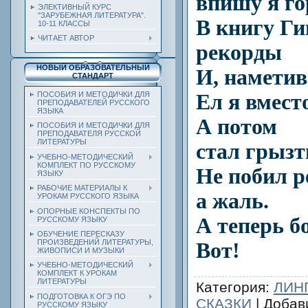
впишу я го
ЭЛЕКТИВНЫЙ КУРС
"ЗАРУБЕЖНАЯ ЛИТЕРАТУРА".
В книгу Ги
10-11 КЛАССЫ
ЧИТАЕТ АВТОР
рекорды
НОВЫЙ ОБРАЗОВАТЕЛЬНЫЙ
И, наметив
СТАНДАРТ
Ел я вмест
ПОСОБИЯ И МЕТОДИЧКИ ДЛЯ
ПРЕПОДАВАТЕЛЕЙ РУССКОГО
ЯЗЫКА
А потом
ПОСОБИЯ И МЕТОДИЧКИ ДЛЯ
ПРЕПОДАВАТЕЛЯ РУССКОЙ
ЛИТЕРАТУРЫ
стал грызт
УЧЕБНО-МЕТОДИЧЕСКИЙ
КОМПЛЕКТ ПО РУССКОМУ
Не побил р
ЯЗЫКУ
РАБОЧИЕ МАТЕРИАЛЫ К
а жаль.
УРОКАМ РУССКОГО ЯЗЫКА
ОПОРНЫЕ КОНСПЕКТЫ ПО
А теперь б
РУССКОМУ ЯЗЫКУ
ОБУЧЕНИЕ ПЕРЕСКАЗУ
ПРОИЗВЕДЕНИЙ ЛИТЕРАТУРЫ,
Вот!
ЖИВОПИСИ И МУЗЫКИ
УЧЕБНО-МЕТОДИЧЕСКИЙ
КОМПЛЕКТ К УРОКАМ
ЛИТЕРАТУРЫ
Категория
:
ЛИН
ПОДГОТОВКА К ОГЭ ПО
СКАЗКИ
|
Добав
РУССКОМУ ЯЗЫКУ