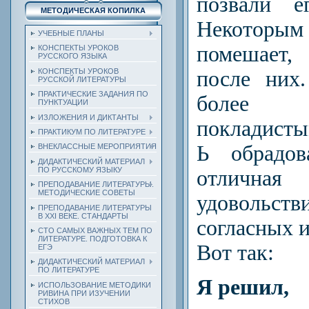
позвали е
МЕТОДИЧЕСКАЯ КОПИЛКА
Некотор
УЧЕБНЫЕ ПЛАНЫ
помешает,
КОНСПЕКТЫ УРОКОВ
РУССКОГО ЯЗЫКА
после них
КОНСПЕКТЫ УРОКОВ
РУССКОЙ ЛИТЕРАТУРЫ
ПРАКТИЧЕСКИЕ ЗАДАНИЯ ПО
более
ПУНКТУАЦИИ
ИЗЛОЖЕНИЯ И ДИКТАНТЫ
покладисты
ПРАКТИКУМ ПО ЛИТЕРАТУРЕ
Ь обрадов
ВНЕКЛАССНЫЕ МЕРОПРИЯТИЯ
ДИДАКТИЧЕСКИЙ МАТЕРИАЛ
ПО РУССКОМУ ЯЗЫКУ
отличная
ПРЕПОДАВАНИЕ ЛИТЕРАТУРЫ.
МЕТОДИЧЕСКИЕ СОВЕТЫ
удовольств
ПРЕПОДАВАНИЕ ЛИТЕРАТУРЫ
В XXI ВЕКЕ. СТАНДАРТЫ
согласных и
СТО САМЫХ ВАЖНЫХ ТЕМ ПО
ЛИТЕРАТУРЕ. ПОДГОТОВКА К
Вот так:
ЕГЭ
ДИДАКТИЧЕСКИЙ МАТЕРИАЛ
ПО ЛИТЕРАТУРЕ
Я решил,
ИСПОЛЬЗОВАНИЕ МЕТОДИКИ
РИВИНА ПРИ ИЗУЧЕНИИ
СТИХОВ