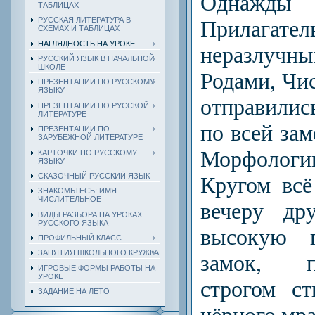
Однаж
ТАБЛИЦАХ
РУССКАЯ ЛИТЕРАТУРА В
Прилаг
СХЕМАХ И ТАБЛИЦАХ
НАГЛЯДНОСТЬ НА УРОКЕ
неразлуч
РУССКИЙ ЯЗЫК В НАЧАЛЬНОЙ
ШКОЛЕ
Родами, Чи
ПРЕЗЕНТАЦИИ ПО РУССКОМУ
ЯЗЫКУ
отправили
ПРЕЗЕНТАЦИИ ПО РУССКОЙ
ЛИТЕРАТУРЕ
по всей зам
ПРЕЗЕНТАЦИИ ПО
ЗАРУБЕЖНОЙ ЛИТЕРАТУРЕ
Морфолог
КАРТОЧКИ ПО РУССКОМУ
ЯЗЫКУ
СКАЗОЧНЫЙ РУССКИЙ ЯЗЫК
Кругом всё
ЗНАКОМЬТЕСЬ: ИМЯ
ЧИСЛИТЕЛЬНОЕ
вечеру
др
ВИДЫ РАЗБОРА НА УРОКАХ
РУССКОГО ЯЗЫКА
высокую 
ПРОФИЛЬНЫЙ КЛАСС
ЗАНЯТИЯ ШКОЛЬНОГО КРУЖКА
замок, 
ИГРОВЫЕ ФОРМЫ РАБОТЫ НА
УРОКЕ
строгом с
ЗАДАНИЕ НА ЛЕТО
чёрного мр