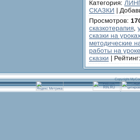
Категория
:
ЛИН
СКАЗКИ
|
Добав
Просмотров
:
17
сказкотерапия
,
сказки на урока
методические н
работы на урок
сказки
|
Рейтинг
Copyright MyCo