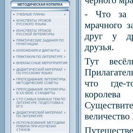
МЕТОДИЧЕСКАЯ КОПИЛКА
- Что за 
УЧЕБНЫЕ ПЛАНЫ
КОНСПЕКТЫ УРОКОВ
мрачного з
РУССКОГО ЯЗЫКА
КОНСПЕКТЫ УРОКОВ
друг у др
РУССКОЙ ЛИТЕРАТУРЫ
ПРАКТИЧЕСКИЕ ЗАДАНИЯ ПО
друзья.
ПУНКТУАЦИИ
ИЗЛОЖЕНИЯ И ДИКТАНТЫ
ПРАКТИКУМ ПО ЛИТЕРАТУРЕ
Тут весё
ВНЕКЛАССНЫЕ МЕРОПРИЯТИЯ
Прилагате
ДИДАКТИЧЕСКИЙ МАТЕРИАЛ
ПО РУССКОМУ ЯЗЫКУ
ПРЕПОДАВАНИЕ ЛИТЕРАТУРЫ.
что где-
МЕТОДИЧЕСКИЕ СОВЕТЫ
ПРЕПОДАВАНИЕ ЛИТЕРАТУРЫ
коро
В XXI ВЕКЕ. СТАНДАРТЫ
СТО САМЫХ ВАЖНЫХ ТЕМ ПО
Существи
ЛИТЕРАТУРЕ. ПОДГОТОВКА К
ЕГЭ
величество 
ДИДАКТИЧЕСКИЙ МАТЕРИАЛ
ПО ЛИТЕРАТУРЕ
ИСПОЛЬЗОВАНИЕ МЕТОДИКИ
РИВИНА ПРИ ИЗУЧЕНИИ
Путешеств
СТИХОВ