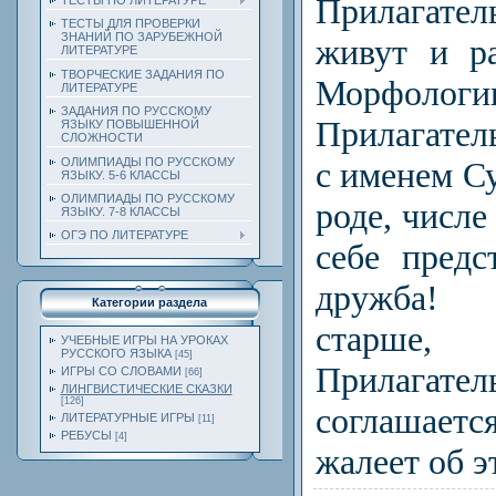
Прилагат
ТЕСТЫ ПО ЛИТЕРАТУРЕ
ТЕСТЫ ДЛЯ ПРОВЕРКИ
ЗНАНИЙ ПО ЗАРУБЕЖНОЙ
живут и р
ЛИТЕРАТУРЕ
ТВОРЧЕСКИЕ ЗАДАНИЯ ПО
Морфологи
ЛИТЕРАТУРЕ
ЗАДАНИЯ ПО РУССКОМУ
Прилагател
ЯЗЫКУ ПОВЫШЕННОЙ
СЛОЖНОСТИ
ОЛИМПИАДЫ ПО РУССКОМУ
с именем С
ЯЗЫКУ. 5-6 КЛАССЫ
ОЛИМПИАДЫ ПО РУССКОМУ
роде, числе
ЯЗЫКУ. 7-8 КЛАССЫ
ОГЭ ПО ЛИТЕРАТУРЕ
себе предс
дружба! С
Категории раздела
старш
УЧЕБНЫЕ ИГРЫ НА УРОКАХ
РУССКОГО ЯЗЫКА
[45]
Прилагат
ИГРЫ СО СЛОВАМИ
[66]
ЛИНГВИСТИЧЕСКИЕ СКАЗКИ
[126]
соглашае
ЛИТЕРАТУРНЫЕ ИГРЫ
[11]
РЕБУСЫ
[4]
жалеет об э