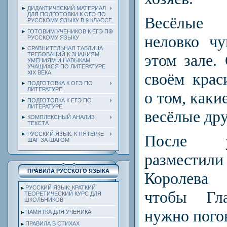
ДИДАКТИЧЕСКИЙ МАТЕРИАЛ
ДЛЯ ПОДГОТОВКИ К ОГЭ ПО
Весёлые 
РУССКОМУ ЯЗЫКУ В 9 КЛАССЕ
ГОТОВИМ УЧЕНИКОВ К ЕГЭ ПО
неловко чу
РУССКОМУ ЯЗЫКУ
СРАВНИТЕЛЬНАЯ ТАБЛИЦА
ТРЕБОВАНИЙ К ЗНАНИЯМ,
этом зале.
УМЕНИЯМ И НАВЫКАМ
УЧАЩИХСЯ ПО ЛИТЕРАТУРЕ
ХIХ ВЕКА
своём крас
ПОДГОТОВКА К ОГЭ ПО
ЛИТЕРАТУРЕ
о том, каки
ПОДГОТОВКА К ЕГЭ ПО
ЛИТЕРАТУРЕ
весёлые дру
КОМПЛЕКСНЫЙ АНАЛИЗ
ТЕКСТА
РУССКИЙ ЯЗЫК. К ПЯТЕРКЕ
После у
ШАГ ЗА ШАГОМ
разместил
ПРАВИЛА РУССКОГО ЯЗЫКА
Королева
РУССКИЙ ЯЗЫК: КРАТКИЙ
чтобы Гл
ТЕОРЕТИЧЕСКИЙ КУРС ДЛЯ
ШКОЛЬНИКОВ
нужно пого
ПАМЯТКА ДЛЯ УЧЕНИКА
ПРАВИЛА В СТИХАХ