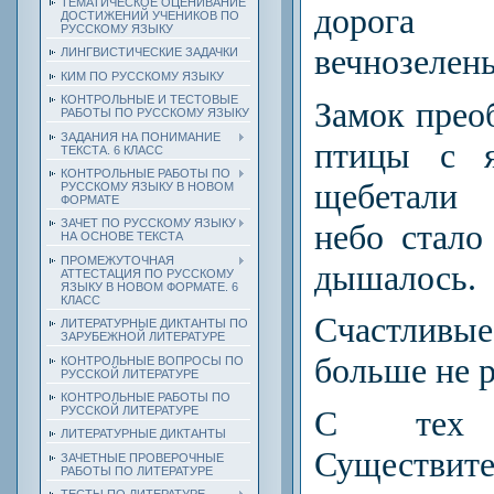
ТЕМАТИЧЕСКОЕ ОЦЕНИВАНИЕ
дорога 
ДОСТИЖЕНИЙ УЧЕНИКОВ ПО
РУССКОМУ ЯЗЫКУ
вечнозелен
ЛИНГВИСТИЧЕСКИЕ ЗАДАЧКИ
КИМ ПО РУССКОМУ ЯЗЫКУ
КОНТРОЛЬНЫЕ И ТЕСТОВЫЕ
Замок прео
РАБОТЫ ПО РУССКОМУ ЯЗЫКУ
ЗАДАНИЯ НА ПОНИМАНИЕ
птицы с я
ТЕКСТА. 6 КЛАСС
КОНТРОЛЬНЫЕ РАБОТЫ ПО
щебетали 
РУССКОМУ ЯЗЫКУ В НОВОМ
ФОРМАТЕ
ЗАЧЕТ ПО РУССКОМУ ЯЗЫКУ
небо стало
НА ОСНОВЕ ТЕКСТА
ПРОМЕЖУТОЧНАЯ
дышалось.
АТТЕСТАЦИЯ ПО РУССКОМУ
ЯЗЫКУ В НОВОМ ФОРМАТЕ. 6
КЛАСС
Счастливы
ЛИТЕРАТУРНЫЕ ДИКТАНТЫ ПО
ЗАРУБЕЖНОЙ ЛИТЕРАТУРЕ
больше не р
КОНТРОЛЬНЫЕ ВОПРОСЫ ПО
РУССКОЙ ЛИТЕРАТУРЕ
КОНТРОЛЬНЫЕ РАБОТЫ ПО
С тех
РУССКОЙ ЛИТЕРАТУРЕ
ЛИТЕРАТУРНЫЕ ДИКТАНТЫ
Сущест
ЗАЧЕТНЫЕ ПРОВЕРОЧНЫЕ
РАБОТЫ ПО ЛИТЕРАТУРЕ