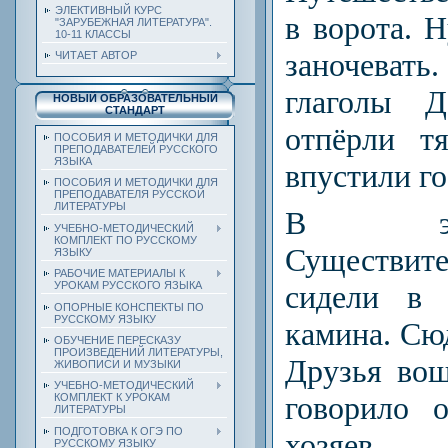
ЭЛЕКТИВНЫЙ КУРС
в ворота. 
"ЗАРУБЕЖНАЯ ЛИТЕРАТУРА".
10-11 КЛАССЫ
заночевать
ЧИТАЕТ АВТОР
глаголы 
НОВЫЙ ОБРАЗОВАТЕЛЬНЫЙ
СТАНДАРТ
отпёрли т
ПОСОБИЯ И МЕТОДИЧКИ ДЛЯ
ПРЕПОДАВАТЕЛЕЙ РУССКОГО
ЯЗЫКА
впустили го
ПОСОБИЯ И МЕТОДИЧКИ ДЛЯ
ПРЕПОДАВАТЕЛЯ РУССКОЙ
ЛИТЕРАТУРЫ
В эт
УЧЕБНО-МЕТОДИЧЕСКИЙ
КОМПЛЕКТ ПО РУССКОМУ
Существит
ЯЗЫКУ
РАБОЧИЕ МАТЕРИАЛЫ К
УРОКАМ РУССКОГО ЯЗЫКА
сидели в 
ОПОРНЫЕ КОНСПЕКТЫ ПО
РУССКОМУ ЯЗЫКУ
камина. Сюд
ОБУЧЕНИЕ ПЕРЕСКАЗУ
ПРОИЗВЕДЕНИЙ ЛИТЕРАТУРЫ,
Друзья вош
ЖИВОПИСИ И МУЗЫКИ
УЧЕБНО-МЕТОДИЧЕСКИЙ
говорило 
КОМПЛЕКТ К УРОКАМ
ЛИТЕРАТУРЫ
ПОДГОТОВКА К ОГЭ ПО
хозяев.
РУССКОМУ ЯЗЫКУ