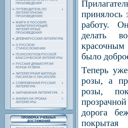
Прилагат
ПРОИЗВЕДЕНИЯ
ПУТЕВОДИТЕЛЬ ПО
принялось
ЛИТЕРАТУРНОМУ
ПРОИЗВЕДЕНИЮ
работу. О
КНИГИ И ПОСОБИЯ,
ХАРАКТЕРИЗУЮЩИЕ
ЛИТЕРАТУРНЫЕ
делать в
ПРОИЗВЕДЕНИЯ
ДРЕВНЕРУССКАЯ ЛИТЕРАТУРА
красочны
О РУССКОМ
СТИХОСЛОЖЕНИИ
было добро
ПСИХОЛОГИЗМ РУССКОЙ
КЛАССИЧЕСКОЙ ЛИТЕРАТУРЫ
РУССКАЯ ДРАМАТУРГИЯ
Теперь уже
КОНЦА ХХ ВЕКА
ЛИТЕРАТУРНАЯ МАТРИЦА.
ПИСАТЕЛИ О ПИСАТЕЛЯХ
розы, а п
СОВРЕМЕННАЯ РУССКАЯ
ЛИТЕРАТУРА
розы, по
ЗАРУБЕЖНАЯ ЛИТЕРАТУРА
прозрачной
АНАЛИЗ НА УРОКАХ
ЛИТЕРАТУРЫ
дорога бе
ПРОВЕРКА УЧЕБНЫХ
покрытая
ДОСТИЖЕНИЙ