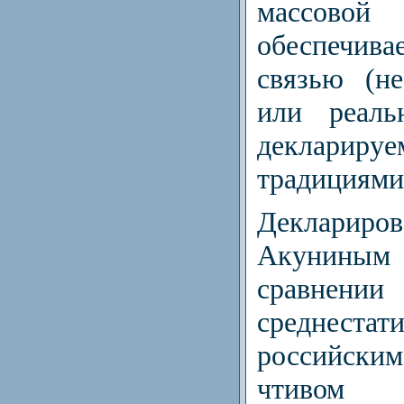
массовой
обеспечив
связью (н
или реаль
деклар
традициями
Декларир
Акуниным
срав
среднестат
российски
чтивом