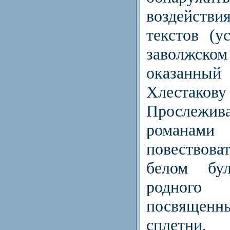
воздейств
текстов (у
заволжском
оказанный
Хлестаков
Прослежива
романами 
повествова
белом бул
родног
посвященн
сплетни