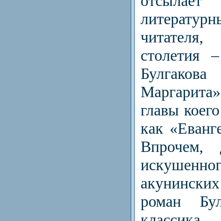
отсыла
литератур
читателя
столетия 
Булгако
Маргарита
главы коего
как «Еванг
Впрочем, 
искушен
акунински
роман Бу
классика.