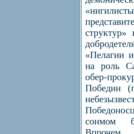
«нигили
представи
структур» 
доброде
«Пелагии и
на роль С
обер-пр
Победин (
небезызвес
Победонос
сонмом б
Впроче