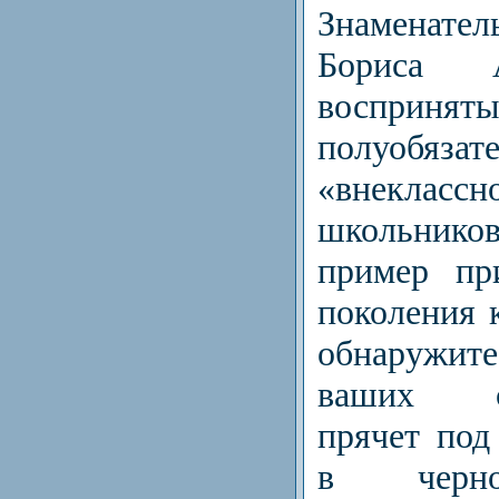
Знаменате
Бориса 
восприн
полуобязат
«внекласс
школьнико
пример пр
поколения 
обнаружит
ваших ст
прячет под
в черно