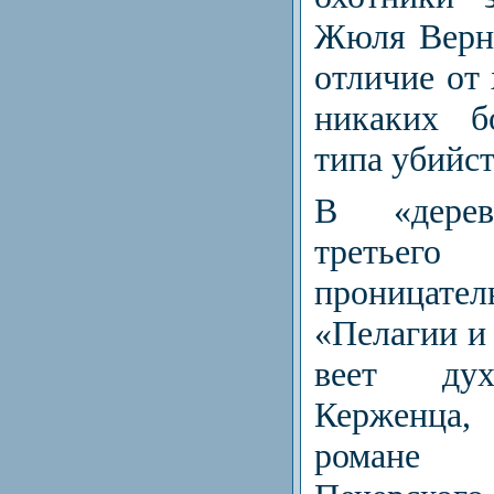
Жюля Верн
отличие от 
никаких б
типа убийст
В «дерев
третье
проницате
«Пелагии и 
веет дух
Керженца, 
романе 