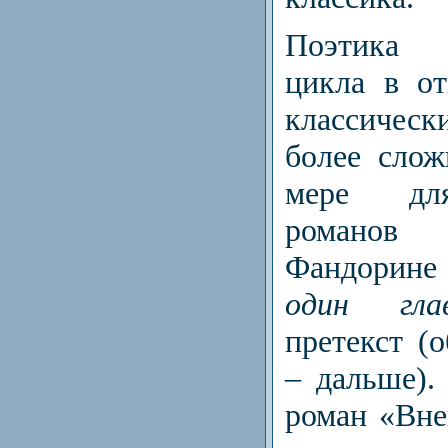
Поэтика «
цикла в о
классиче
более слож
мере дл
романо
Фандорине
один гл
претекст (
– дальше).
роман «Вне