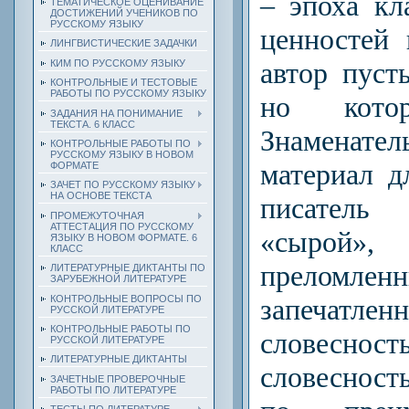
– эпоха кл
ТЕМАТИЧЕСКОЕ ОЦЕНИВАНИЕ
ДОСТИЖЕНИЙ УЧЕНИКОВ ПО
РУССКОМУ ЯЗЫКУ
ценностей
ЛИНГВИСТИЧЕСКИЕ ЗАДАЧКИ
автор пуст
КИМ ПО РУССКОМУ ЯЗЫКУ
КОНТРОЛЬНЫЕ И ТЕСТОВЫЕ
РАБОТЫ ПО РУССКОМУ ЯЗЫКУ
но котор
ЗАДАНИЯ НА ПОНИМАНИЕ
ТЕКСТА. 6 КЛАСС
Знамена
КОНТРОЛЬНЫЕ РАБОТЫ ПО
РУССКОМУ ЯЗЫКУ В НОВОМ
материал д
ФОРМАТЕ
ЗАЧЕТ ПО РУССКОМУ ЯЗЫКУ
НА ОСНОВЕ ТЕКСТА
писател
ПРОМЕЖУТОЧНАЯ
АТТЕСТАЦИЯ ПО РУССКОМУ
«сыро
ЯЗЫКУ В НОВОМ ФОРМАТЕ. 6
КЛАСС
прело
ЛИТЕРАТУРНЫЕ ДИКТАНТЫ ПО
ЗАРУБЕЖНОЙ ЛИТЕРАТУРЕ
КОНТРОЛЬНЫЕ ВОПРОСЫ ПО
запечатл
РУССКОЙ ЛИТЕРАТУРЕ
КОНТРОЛЬНЫЕ РАБОТЫ ПО
слове
РУССКОЙ ЛИТЕРАТУРЕ
ЛИТЕРАТУРНЫЕ ДИКТАНТЫ
словеснос
ЗАЧЕТНЫЕ ПРОВЕРОЧНЫЕ
РАБОТЫ ПО ЛИТЕРАТУРЕ