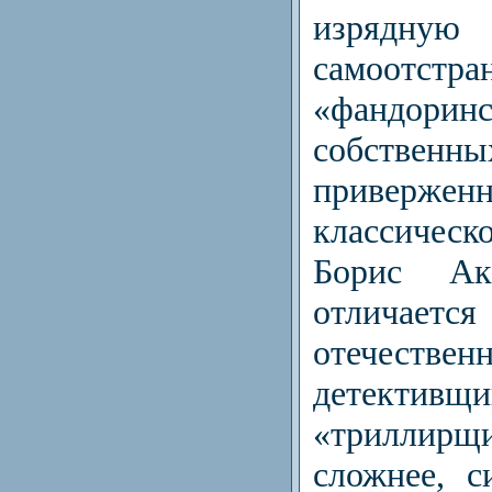
изрядную 
самоотст
«фандорин
собственны
приверженн
классиче
Борис Ак
отличае
отечествен
детек
«трилли
сложнее, с