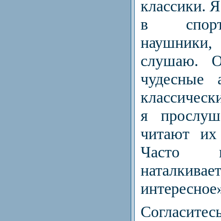
классики. 
в спорт
наушники,
слушаю. О
чудесные 
классическ
я прослуш
читают их
Часто и
наталкив
интересное
Согласит