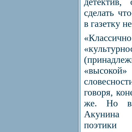
детектив, 
сделать что
в газетку н
«Класс
«культурно
(прина
«высокой»
словесно
говоря, кон
же. Но в
Акунина
поэтики 