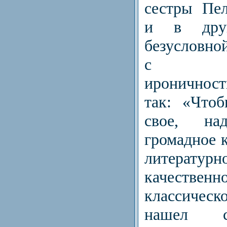
сестры Пел
и в дру
безусловно
с непр
иронично
так: «Чтоб
свое, над
громадное 
литературн
качественно
классичес
нашел с