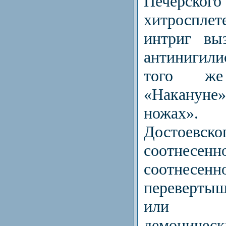
Печерског
хитросплет
интриг вы
антинигили
того ж
«Накануне
ножах».
Достоевск
соотнесенн
соотнесенн
перевертыш
или До
демониче