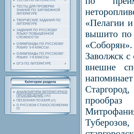
по преим
ТЕСТЫ ПО ЛИТЕРАТУРЕ
ТЕСТЫ ДЛЯ ПРОВЕРКИ
нетороплив
ЗНАНИЙ ПО ЗАРУБЕЖНОЙ
ЛИТЕРАТУРЕ
«Пелагии и
ТВОРЧЕСКИЕ ЗАДАНИЯ ПО
ЛИТЕРАТУРЕ
ЗАДАНИЯ ПО РУССКОМУ
вышито по 
ЯЗЫКУ ПОВЫШЕННОЙ
СЛОЖНОСТИ
«Соборян»
ОЛИМПИАДЫ ПО РУССКОМУ
ЯЗЫКУ. 5-6 КЛАССЫ
Заволжск с 
ОЛИМПИАДЫ ПО РУССКОМУ
ЯЗЫКУ. 7-8 КЛАССЫ
внешне сп
ОГЭ ПО ЛИТЕРАТУРЕ
напомина
Категории раздела
Старгород
АНАЛИЗИРУЕМ ЛИТЕРАТУРНОЕ
ПРОИЗВЕДЕНИЕ
[182]
прообр
ПЕСЕННАЯ ПОЭЗИЯ
[27]
О РУССКОМ СТИХОСЛОЖЕНИИ
Митрофани
[5]
Туберозо
старгор