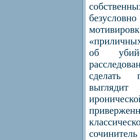
собственны
безусловн
мотивиров
«приличны
об уби
расследо
сделать 
выгляди
ирони
приверженн
классиче
сочините