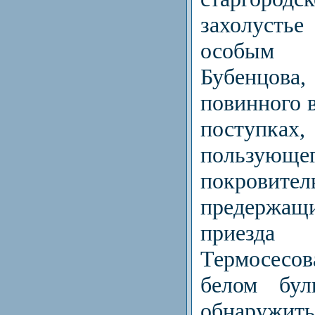
захолусть
особым
Бубенцо
повинного 
поступ
пользующе
покровите
предержащ
приезда
Термосесо
белом бул
обнаружить