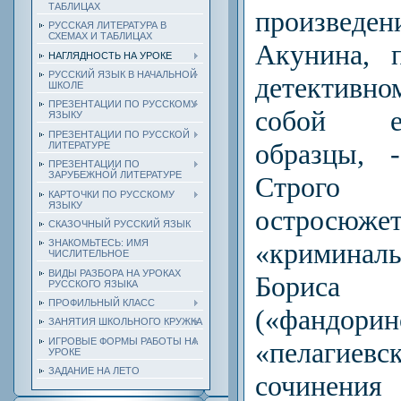
ТАБЛИЦАХ
произве
РУССКАЯ ЛИТЕРАТУРА В
СХЕМАХ И ТАБЛИЦАХ
Акунина, 
НАГЛЯДНОСТЬ НА УРОКЕ
РУССКИЙ ЯЗЫК В НАЧАЛЬНОЙ
детективно
ШКОЛЕ
ПРЕЗЕНТАЦИИ ПО РУССКОМУ
собой е
ЯЗЫКУ
ПРЕЗЕНТАЦИИ ПО РУССКОЙ
образцы, 
ЛИТЕРАТУРЕ
ПРЕЗЕНТАЦИИ ПО
ЗАРУБЕЖНОЙ ЛИТЕРАТУРЕ
Строг
КАРТОЧКИ ПО РУССКОМУ
ЯЗЫКУ
остросюже
СКАЗОЧНЫЙ РУССКИЙ ЯЗЫК
«кримина
ЗНАКОМЬТЕСЬ: ИМЯ
ЧИСЛИТЕЛЬНОЕ
ВИДЫ РАЗБОРА НА УРОКАХ
Борис
РУССКОГО ЯЗЫКА
ПРОФИЛЬНЫЙ КЛАСС
(«фанд
ЗАНЯТИЯ ШКОЛЬНОГО КРУЖКА
ИГРОВЫЕ ФОРМЫ РАБОТЫ НА
«пелагие
УРОКЕ
ЗАДАНИЕ НА ЛЕТО
сочинения