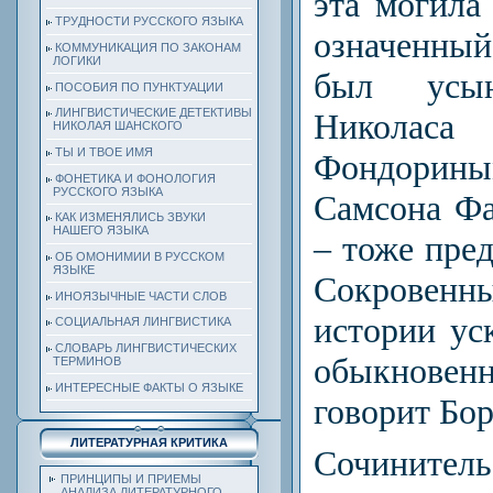
эта могила
ТРУДНОСТИ РУССКОГО ЯЗЫКА
означенны
КОММУНИКАЦИЯ ПО ЗАКОНАМ
ЛОГИКИ
был усын
ПОСОБИЯ ПО ПУНКТУАЦИИ
ЛИНГВИСТИЧЕСКИЕ ДЕТЕКТИВЫ
Никола
НИКОЛАЯ ШАНСКОГО
ТЫ И ТВОЕ ИМЯ
Фондорин
ФОНЕТИКА И ФОНОЛОГИЯ
РУССКОГО ЯЗЫКА
Самсона Фа
КАК ИЗМЕНЯЛИСЬ ЗВУКИ
НАШЕГО ЯЗЫКА
– тоже пред
ОБ ОМОНИМИИ В РУССКОМ
ЯЗЫКЕ
Сокрове
ИНОЯЗЫЧНЫЕ ЧАСТИ СЛОВ
истории ус
СОЦИАЛЬНАЯ ЛИНГВИСТИКА
СЛОВАРЬ ЛИНГВИСТИЧЕСКИХ
обыкнове
ТЕРМИНОВ
ИНТЕРЕСНЫЕ ФАКТЫ О ЯЗЫКЕ
говорит Бо
ЛИТЕРАТУРНАЯ КРИТИКА
Сочинитель
ПРИНЦИПЫ И ПРИЕМЫ
АНАЛИЗА ЛИТЕРАТУРНОГО