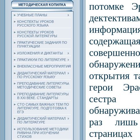
потомке Э
МЕТОДИЧЕСКАЯ КОПИЛКА
дектектив
УЧЕБНЫЕ ПЛАНЫ
КОНСПЕКТЫ УРОКОВ
РУССКОГО ЯЗЫКА
информ
КОНСПЕКТЫ УРОКОВ
РУССКОЙ ЛИТЕРАТУРЫ
содержа
ПРАКТИЧЕСКИЕ ЗАДАНИЯ ПО
ПУНКТУАЦИИ
совершенно
ИЗЛОЖЕНИЯ И ДИКТАНТЫ
ПРАКТИКУМ ПО ЛИТЕРАТУРЕ
обнаружен
ВНЕКЛАССНЫЕ МЕРОПРИЯТИЯ
открытия т
ДИДАКТИЧЕСКИЙ МАТЕРИАЛ
ПО РУССКОМУ ЯЗЫКУ
герои Эр
ПРЕПОДАВАНИЕ ЛИТЕРАТУРЫ.
МЕТОДИЧЕСКИЕ СОВЕТЫ
ПРЕПОДАВАНИЕ ЛИТЕРАТУРЫ
сестр
В XXI ВЕКЕ. СТАНДАРТЫ
СТО САМЫХ ВАЖНЫХ ТЕМ ПО
обнаружив
ЛИТЕРАТУРЕ. ПОДГОТОВКА К
ЕГЭ
раз лишь
ДИДАКТИЧЕСКИЙ МАТЕРИАЛ
ПО ЛИТЕРАТУРЕ
ИСПОЛЬЗОВАНИЕ МЕТОДИКИ
страниц
РИВИНА ПРИ ИЗУЧЕНИИ
СТИХОВ