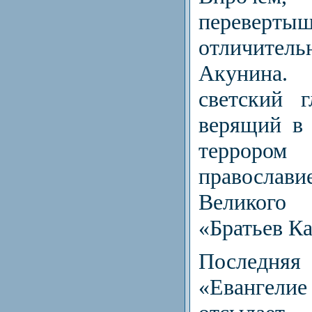
перевер
отличител
Акунина.
светский 
верящий в 
терроро
правосла
Великого 
«Братьев К
Последняя
«Евангели