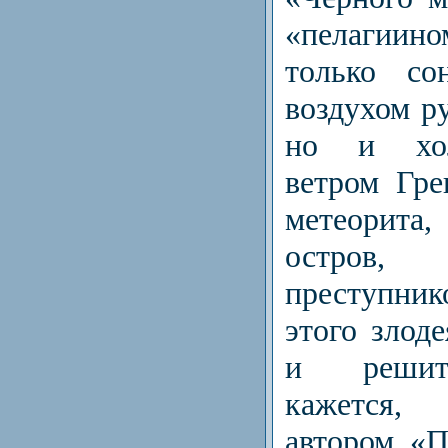
«пелагиино
только с
воздухом р
но и хо
ветром Гре
метеорит
остро
преступник
этого злод
и решит
кажется, 
автором «П