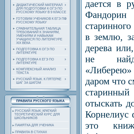
дается в р
ДИДАКТИЧЕСКИЙ МАТЕРИАЛ
ДЛЯ ПОДГОТОВКИ К ОГЭ ПО
Фандорин
РУССКОМУ ЯЗЫКУ В 9 КЛАССЕ
ГОТОВИМ УЧЕНИКОВ К ЕГЭ ПО
РУССКОМУ ЯЗЫКУ
старинного
СРАВНИТЕЛЬНАЯ ТАБЛИЦА
ТРЕБОВАНИЙ К ЗНАНИЯМ,
в землю, з
УМЕНИЯМ И НАВЫКАМ
УЧАЩИХСЯ ПО ЛИТЕРАТУРЕ
ХIХ ВЕКА
дерева или,
ПОДГОТОВКА К ОГЭ ПО
ЛИТЕРАТУРЕ
не найд
ПОДГОТОВКА К ЕГЭ ПО
ЛИТЕРАТУРЕ
«Либерею»
КОМПЛЕКСНЫЙ АНАЛИЗ
ТЕКСТА
даром что 
РУССКИЙ ЯЗЫК. К ПЯТЕРКЕ
ШАГ ЗА ШАГОМ
старинный
отыскать до
ПРАВИЛА РУССКОГО ЯЗЫКА
Корнелиус 
РУССКИЙ ЯЗЫК: КРАТКИЙ
ТЕОРЕТИЧЕСКИЙ КУРС ДЛЯ
ШКОЛЬНИКОВ
это книж
ПАМЯТКА ДЛЯ УЧЕНИКА
ПРАВИЛА В СТИХАХ