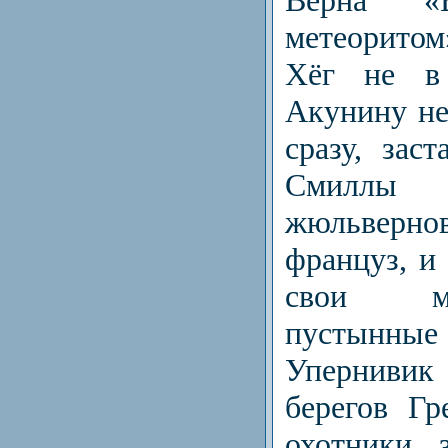
метеорито
Хёг не в
Акунину не 
сразу, заст
Смилл
жюльверно
француз, и
свои м
пустын
Упернивик
берегов Гр
охотники 