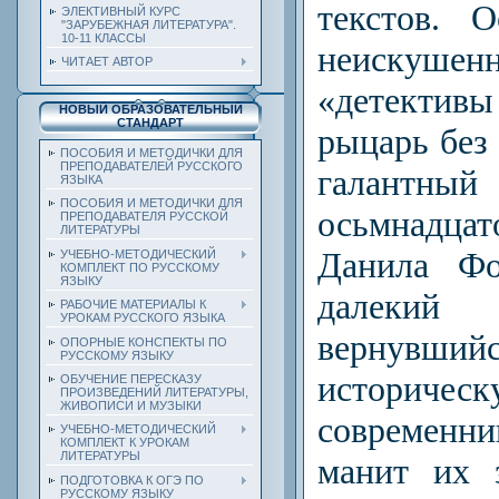
текстов. 
ЭЛЕКТИВНЫЙ КУРС
"ЗАРУБЕЖНАЯ ЛИТЕРАТУРА".
10-11 КЛАССЫ
неискуше
ЧИТАЕТ АВТОР
«детектив
НОВЫЙ ОБРАЗОВАТЕЛЬНЫЙ
СТАНДАРТ
рыцарь без 
ПОСОБИЯ И МЕТОДИЧКИ ДЛЯ
ПРЕПОДАВАТЕЛЕЙ РУССКОГО
галант
ЯЗЫКА
ПОСОБИЯ И МЕТОДИЧКИ ДЛЯ
осьмнадц
ПРЕПОДАВАТЕЛЯ РУССКОЙ
ЛИТЕРАТУРЫ
Данила Фо
УЧЕБНО-МЕТОДИЧЕСКИЙ
КОМПЛЕКТ ПО РУССКОМУ
ЯЗЫКУ
далеки
РАБОЧИЕ МАТЕРИАЛЫ К
УРОКАМ РУССКОГО ЯЗЫКА
вернувший
ОПОРНЫЕ КОНСПЕКТЫ ПО
РУССКОМУ ЯЗЫКУ
историчес
ОБУЧЕНИЕ ПЕРЕСКАЗУ
ПРОИЗВЕДЕНИЙ ЛИТЕРАТУРЫ,
ЖИВОПИСИ И МУЗЫКИ
современни
УЧЕБНО-МЕТОДИЧЕСКИЙ
КОМПЛЕКТ К УРОКАМ
ЛИТЕРАТУРЫ
манит их 
ПОДГОТОВКА К ОГЭ ПО
РУССКОМУ ЯЗЫКУ