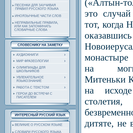
(«Алтын-то
ПЕСЕНКИ ДЛЯ ЗАУЧИВАЯ
ПРАВИЛ РУССКОГО ЯЗЫКА
это случа
ИНОЯЗЫЧНЫЕ ЧАСТИ СЛОВ
тот, когда 
НЕПРАВИЛЬНЫЕ ПРАВИЛА,
ИЛИ КАК ЗАПОМИНАТЬ
СЛОВАРНЫЕ СЛОВА
оказ
Новоиеруса
СЛОВЕСНИКУ НА ЗАМЕТКУ
монастыре
АУДИОКНИГИ
МИР ФРАЗЕОЛОГИИ
на моги
ОЛИМПИАДЫ ДЛЯ
ШКОЛЬНИКОВ
Митеньки К
УВЛЕКАТЕЛЬНОЕ
ЯЗЫКОЗНАНИЕ
на исходе
РАБОТА С ТЕКСТОМ
ГЕРОИ ДО ВСТРЕЧИ С
ПИСАТЕЛЕМ
столети
безврем
ИНТЕРЕСНЫЙ РУССКИЙ ЯЗЫК
дитяте, не 
ВЕЛИКИЕ О РУССКОМ ЯЗЫКЕ
СЛОВАРИ РУССКОГО ЯЗЫКА