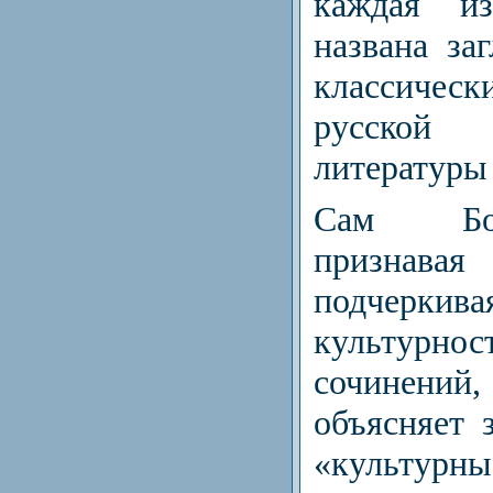
каждая из
названа за
классичес
русско
литературы
Сам Бо
призна
подчеркива
культурнос
сочинен
объясняет 
«культур