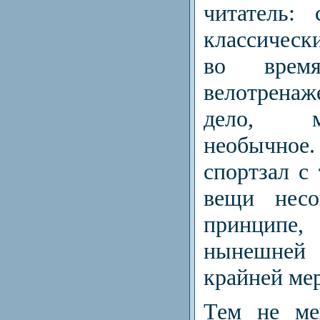
читатель:
классичес
во врем
велотренаж
дело, м
необычно
спортзал с
вещи несо
принцип
нынешней
крайней ме
Тем не ме