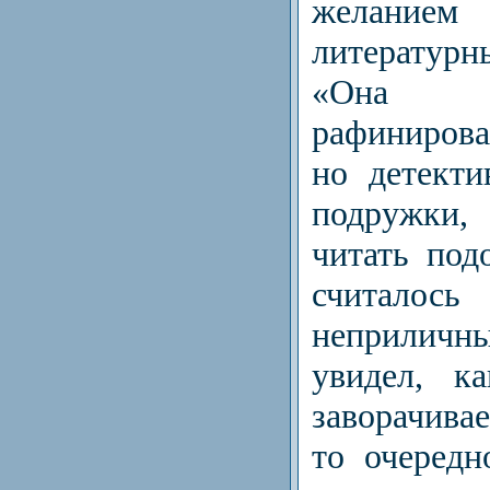
желани
литератур
«Она
рафиниров
но детекти
подружки,
читать под
считало
неприлич
увидел, к
заворачивае
то очередн