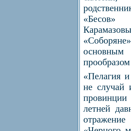
родственн
«Бесов»
Карама
«Соборя
основным
прообразом
«Пелагия и
не случай 
провинци
летней дав
отражен
«Черного м