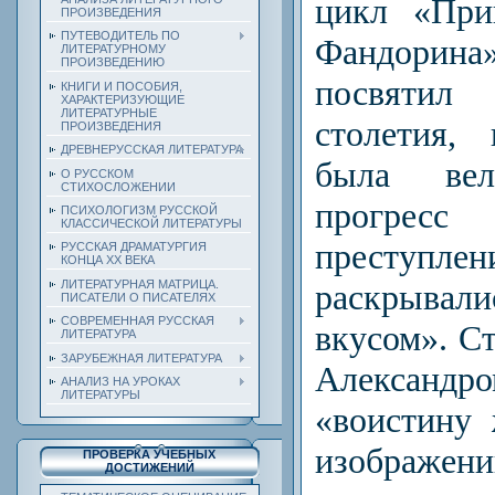
цикл «При
ПРОИЗВЕДЕНИЯ
ПУТЕВОДИТЕЛЬ ПО
Фандорин
ЛИТЕРАТУРНОМУ
ПРОИЗВЕДЕНИЮ
посвятил
КНИГИ И ПОСОБИЯ,
ХАРАКТЕРИЗУЮЩИЕ
ЛИТЕРАТУРНЫЕ
столетия, 
ПРОИЗВЕДЕНИЯ
ДРЕВНЕРУССКАЯ ЛИТЕРАТУРА
была ве
О РУССКОМ
СТИХОСЛОЖЕНИИ
прогресс 
ПСИХОЛОГИЗМ РУССКОЙ
КЛАССИЧЕСКОЙ ЛИТЕРАТУРЫ
преступлен
РУССКАЯ ДРАМАТУРГИЯ
КОНЦА ХХ ВЕКА
ЛИТЕРАТУРНАЯ МАТРИЦА.
раскрывали
ПИСАТЕЛИ О ПИСАТЕЛЯХ
СОВРЕМЕННАЯ РУССКАЯ
вкусом». Ст
ЛИТЕРАТУРА
ЗАРУБЕЖНАЯ ЛИТЕРАТУРА
Алексан
АНАЛИЗ НА УРОКАХ
ЛИТЕРАТУРЫ
«воистину 
изображени
ПРОВЕРКА УЧЕБНЫХ
ДОСТИЖЕНИЙ