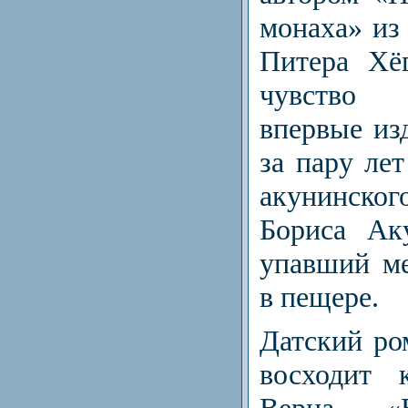
монаха» из
Питера Хё
чувство 
впервые из
за пару лет
акунинског
Бориса Ак
упавший ме
в пещере.
Датский ром
восходит
Верна «