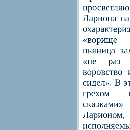
просветля
Лариона на
охарактер
«ворище
пьяница за
«не раз
воровство 
сидел». В 
грехом 
сказками»
Ларионом,
исполняем