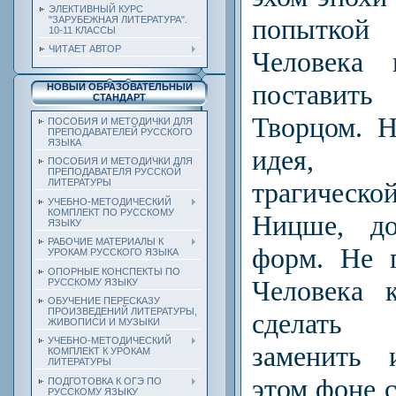
ЭЛЕКТИВНЫЙ КУРС
попытко
"ЗАРУБЕЖНАЯ ЛИТЕРАТУРА".
10-11 КЛАССЫ
ЧИТАЕТ АВТОР
Человека 
поставит
НОВЫЙ ОБРАЗОВАТЕЛЬНЫЙ
СТАНДАРТ
Творцом. Н
ПОСОБИЯ И МЕТОДИЧКИ ДЛЯ
ПРЕПОДАВАТЕЛЕЙ РУССКОГО
ЯЗЫКА
идея, п
ПОСОБИЯ И МЕТОДИЧКИ ДЛЯ
ПРЕПОДАВАТЕЛЯ РУССКОЙ
трагичес
ЛИТЕРАТУРЫ
УЧЕБНО-МЕТОДИЧЕСКИЙ
КОМПЛЕКТ ПО РУССКОМУ
Ницше, до
ЯЗЫКУ
РАБОЧИЕ МАТЕРИАЛЫ К
форм. Не 
УРОКАМ РУССКОГО ЯЗЫКА
ОПОРНЫЕ КОНСПЕКТЫ ПО
Человека 
РУССКОМУ ЯЗЫКУ
ОБУЧЕНИЕ ПЕРЕСКАЗУ
ПРОИЗВЕДЕНИЙ ЛИТЕРАТУРЫ,
сделать
ЖИВОПИСИ И МУЗЫКИ
УЧЕБНО-МЕТОДИЧЕСКИЙ
заменить 
КОМПЛЕКТ К УРОКАМ
ЛИТЕРАТУРЫ
этом фоне 
ПОДГОТОВКА К ОГЭ ПО
РУССКОМУ ЯЗЫКУ