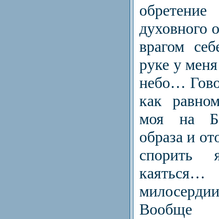
обретен
духовного 
врагом себ
руке у меня
небо… Гово
как равно
моя на Бо
образа и от
спорить
каяться…
милосерд
Вооб