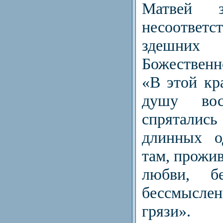
Матвей з
несоответс
здешних 
Божествен
«В этой кр
душу вос
спряталис
длинных о
там, прожив
любви, б
бессмысл
грязи».