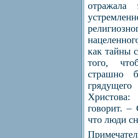
отражала 
устремл
религиозн
нацеленно
как тайны с
того, чт
страшно 
грядуще
Христова:
говорит. –
что люди сн
Приме