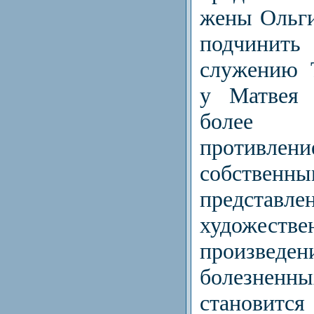
жены Ольг
подчини
служению 
у Матвея 
более 
противле
собстве
представл
художест
произведен
болезне
станови