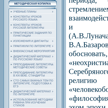
МЕТОДИЧЕСКАЯ КОПИЛКА
стремлен
УЧЕБНЫЕ ПЛАНЫ
взаимодейс
КОНСПЕКТЫ УРОКОВ
РУССКОГО ЯЗЫКА
и ма
КОНСПЕКТЫ УРОКОВ
РУССКОЙ ЛИТЕРАТУРЫ
(А.В.Лунач
ПРАКТИЧЕСКИЕ ЗАДАНИЯ ПО
ПУНКТУАЦИИ
ИЗЛОЖЕНИЯ И ДИКТАНТЫ
В.А.Баз
ПРАКТИКУМ ПО ЛИТЕРАТУРЕ
обоснов
ВНЕКЛАССНЫЕ МЕРОПРИЯТИЯ
ДИДАКТИЧЕСКИЙ МАТЕРИАЛ
ПО РУССКОМУ ЯЗЫКУ
«неохрис
ПРЕПОДАВАНИЕ ЛИТЕРАТУРЫ.
МЕТОДИЧЕСКИЕ СОВЕТЫ
Серебряно
ПРЕПОДАВАНИЕ ЛИТЕРАТУРЫ
В XXI ВЕКЕ. СТАНДАРТЫ
религию
СТО САМЫХ ВАЖНЫХ ТЕМ ПО
ЛИТЕРАТУРЕ. ПОДГОТОВКА К
«человекоб
ЕГЭ
ДИДАКТИЧЕСКИЙ МАТЕРИАЛ
ПО ЛИТЕРАТУРЕ
«философи
ИСПОЛЬЗОВАНИЕ МЕТОДИКИ
РИВИНА ПРИ ИЗУЧЕНИИ
эхом эпохи
СТИХОВ