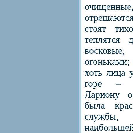
очище
отрешаются
стоят тих
теплятся 
восков
огоньками;
хоть лица 
горе – 
Лариону о
была крас
службы
наиболь