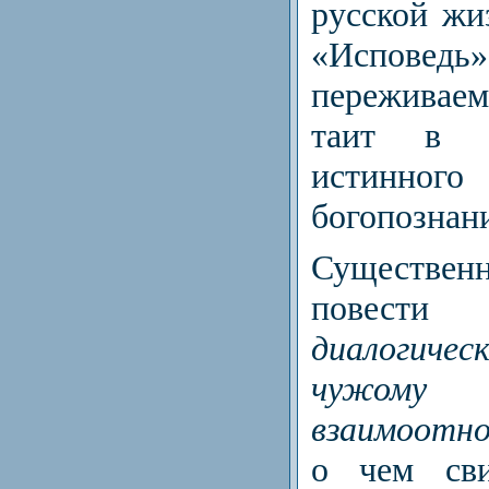
русской жи
«Испове
переживаем
таит в с
истинного
богопознан
Существе
повести
диалогиче
чужо
взаимоотно
о чем сви