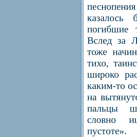
песнопен
казалось 
погибшие 
Вслед за 
тоже начин
тихо, таинс
широко рас
каким-то о
на вытянут
пальцы ше
словно и
пустоте».