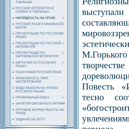
Религио
ТАБЛИЦАХ
РУССКАЯ ЛИТЕРАТУРА В
выступа
СХЕМАХ И ТАБЛИЦАХ
НАГЛЯДНОСТЬ НА УРОКЕ
соста
РУССКИЙ ЯЗЫК В НАЧАЛЬНОЙ
ШКОЛЕ
мировоз
ПРЕЗЕНТАЦИИ ПО РУССКОМУ
ЯЗЫКУ
эстетиче
ПРЕЗЕНТАЦИИ ПО РУССКОЙ
ЛИТЕРАТУРЕ
М.Горьког
ПРЕЗЕНТАЦИИ ПО
ЗАРУБЕЖНОЙ ЛИТЕРАТУРЕ
творчестве
КАРТОЧКИ ПО РУССКОМУ
ЯЗЫКУ
СКАЗОЧНЫЙ РУССКИЙ ЯЗЫК
дореволюц
ЗНАКОМЬТЕСЬ: ИМЯ
ЧИСЛИТЕЛЬНОЕ
Повесть «
ВИДЫ РАЗБОРА НА УРОКАХ
РУССКОГО ЯЗЫКА
тесно соо
ПРОФИЛЬНЫЙ КЛАСС
ЗАНЯТИЯ ШКОЛЬНОГО КРУЖКА
«богострои
ИГРОВЫЕ ФОРМЫ РАБОТЫ НА
УРОКЕ
увлечения
ЗАДАНИЕ НА ЛЕТО
периода, 