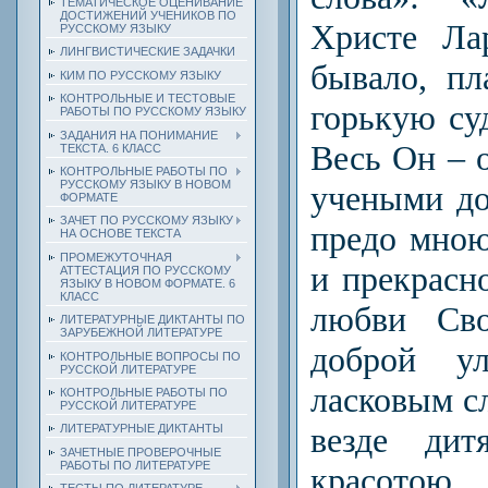
ТЕМАТИЧЕСКОЕ ОЦЕНИВАНИЕ
ДОСТИЖЕНИЙ УЧЕНИКОВ ПО
Христе Ла
РУССКОМУ ЯЗЫКУ
ЛИНГВИСТИЧЕСКИЕ ЗАДАЧКИ
бывало, пл
КИМ ПО РУССКОМУ ЯЗЫКУ
КОНТРОЛЬНЫЕ И ТЕСТОВЫЕ
горькую су
РАБОТЫ ПО РУССКОМУ ЯЗЫКУ
ЗАДАНИЯ НА ПОНИМАНИЕ
Весь Он – о
ТЕКСТА. 6 КЛАСС
КОНТРОЛЬНЫЕ РАБОТЫ ПО
РУССКОМУ ЯЗЫКУ В НОВОМ
учеными до
ФОРМАТЕ
ЗАЧЕТ ПО РУССКОМУ ЯЗЫКУ
предо мною
НА ОСНОВЕ ТЕКСТА
ПРОМЕЖУТОЧНАЯ
и прекрасн
АТТЕСТАЦИЯ ПО РУССКОМУ
ЯЗЫКУ В НОВОМ ФОРМАТЕ. 6
КЛАСС
любви Сво
ЛИТЕРАТУРНЫЕ ДИКТАНТЫ ПО
ЗАРУБЕЖНОЙ ЛИТЕРАТУРЕ
доброй у
КОНТРОЛЬНЫЕ ВОПРОСЫ ПО
РУССКОЙ ЛИТЕРАТУРЕ
ласковым с
КОНТРОЛЬНЫЕ РАБОТЫ ПО
РУССКОЙ ЛИТЕРАТУРЕ
везде дит
ЛИТЕРАТУРНЫЕ ДИКТАНТЫ
ЗАЧЕТНЫЕ ПРОВЕРОЧНЫЕ
РАБОТЫ ПО ЛИТЕРАТУРЕ
красот