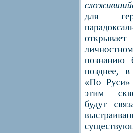
сложивший
для гер
парадокс
открыва
личностн
познанию 
позднее, в
«По Руси» 
этим скв
будут свя
выстраива
существую