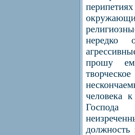
перипети
окружаю
религиозн
нередко 
агрессивн
прошу ему
творческое 
несконча
человека к
Господ
неизреченн
должность