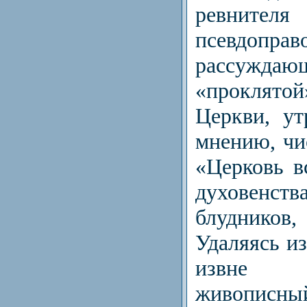
ревнителя
псевдоправ
рассу
«проклят
Церкви, ут
мнению, чи
«Церковь в
духовен
блудник
Удаляясь и
извне с
живописны