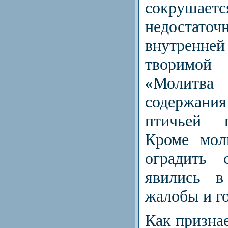
сокру
недост
внутренн
творимо
«Молит
содержан
птичьей 
Кроме мол
оградить 
явились в
жалобы и го
Как признае