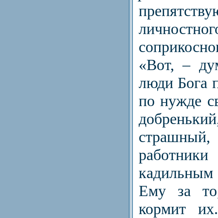
препятст
личностног
соприкосн
«Вот, – ду
люди Бога 
по нужде св
добреньк
страшны
работники
кадильны
Ему за то
кормит их