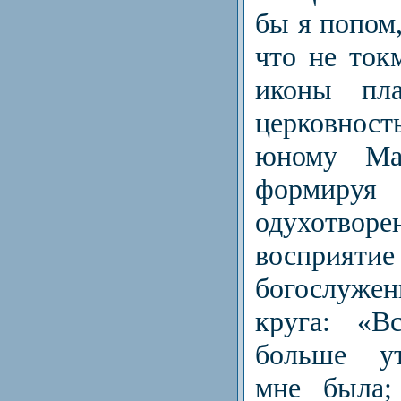
бы я попом,
что не ток
иконы пл
церковност
юному Мат
форми
одухотворе
восприя
богослуж
круга: «В
больше ут
мне была;