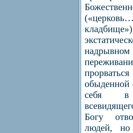
Божествен
(«церк
кладбище»)
экстатич
надрывно
пережив
прорвать
обыденной 
себя 
всевидяще
Богу отв
людей, но