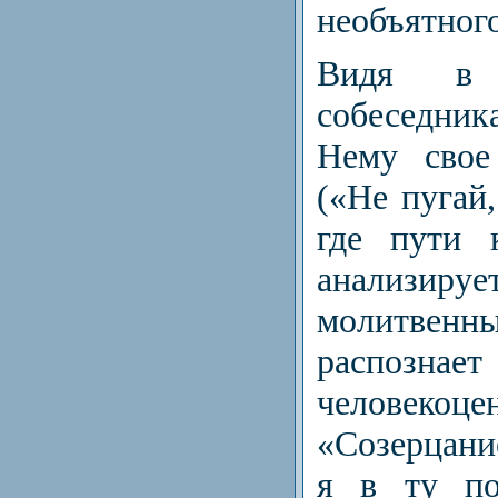
необъятного
Видя в 
собеседни
Нему свое
(«Не пугай,
где пути 
анализиру
молитвен
распознае
человекоце
«Созерцани
я в ту по