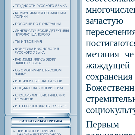
ТРУДНОСТИ РУССКОГО ЯЗЫКА
многочисле
КОММУНИКАЦИЯ ПО ЗАКОНАМ
ЛОГИКИ
зачасту
ПОСОБИЯ ПО ПУНКТУАЦИИ
пересечени
ЛИНГВИСТИЧЕСКИЕ ДЕТЕКТИВЫ
НИКОЛАЯ ШАНСКОГО
постига
ТЫ И ТВОЕ ИМЯ
ФОНЕТИКА И ФОНОЛОГИЯ
метания че
РУССКОГО ЯЗЫКА
КАК ИЗМЕНЯЛИСЬ ЗВУКИ
жаждуще
НАШЕГО ЯЗЫКА
ОБ ОМОНИМИИ В РУССКОМ
сохранен
ЯЗЫКЕ
ИНОЯЗЫЧНЫЕ ЧАСТИ СЛОВ
Божестве
СОЦИАЛЬНАЯ ЛИНГВИСТИКА
стремител
СЛОВАРЬ ЛИНГВИСТИЧЕСКИХ
ТЕРМИНОВ
ИНТЕРЕСНЫЕ ФАКТЫ О ЯЗЫКЕ
социокульт
Первым 
ЛИТЕРАТУРНАЯ КРИТИКА
ПРИНЦИПЫ И ПРИЕМЫ
АНАЛИЗА ЛИТЕРАТУРНОГО