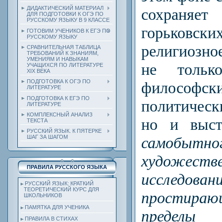
ДИДАКТИЧЕСКИЙ МАТЕРИАЛ
сохраня
ДЛЯ ПОДГОТОВКИ К ОГЭ ПО
РУССКОМУ ЯЗЫКУ В 9 КЛАССЕ
горьковск
ГОТОВИМ УЧЕНИКОВ К ЕГЭ ПО
РУССКОМУ ЯЗЫКУ
религиозно
СРАВНИТЕЛЬНАЯ ТАБЛИЦА
ТРЕБОВАНИЙ К ЗНАНИЯМ,
УМЕНИЯМ И НАВЫКАМ
не тольк
УЧАЩИХСЯ ПО ЛИТЕРАТУРЕ
ХIХ ВЕКА
ПОДГОТОВКА К ОГЭ ПО
философск
ЛИТЕРАТУРЕ
ПОДГОТОВКА К ЕГЭ ПО
политичес
ЛИТЕРАТУРЕ
КОМПЛЕКСНЫЙ АНАЛИЗ
но и выст
ТЕКСТА
РУССКИЙ ЯЗЫК. К ПЯТЕРКЕ
самобытно
ШАГ ЗА ШАГОМ
художестве
ПРАВИЛА РУССКОГО ЯЗЫКА
исследовани
РУССКИЙ ЯЗЫК: КРАТКИЙ
ТЕОРЕТИЧЕСКИЙ КУРС ДЛЯ
простираю
ШКОЛЬНИКОВ
ПАМЯТКА ДЛЯ УЧЕНИКА
пределы
ПРАВИЛА В СТИХАХ