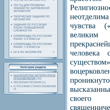
ТЕСТЫ ПО ЛИТЕРАТУРЕ
Религиоз
ТЕСТЫ ДЛЯ ПРОВЕРКИ
ЗНАНИЙ ПО ЗАРУБЕЖНОЙ
ЛИТЕРАТУРЕ
неотделим
ТВОРЧЕСКИЕ ЗАДАНИЯ ПО
ЛИТЕРАТУРЕ
чувства (
ЗАДАНИЯ ПО РУССКОМУ
ЯЗЫКУ ПОВЫШЕННОЙ
СЛОЖНОСТИ
велики
ОЛИМПИАДЫ ПО РУССКОМУ
ЯЗЫКУ. 5-6 КЛАССЫ
прекрасн
ОЛИМПИАДЫ ПО РУССКОМУ
ЯЗЫКУ. 7-8 КЛАССЫ
человека 
ОГЭ ПО ЛИТЕРАТУРЕ
существом
Категории раздела
воцерковле
АНАЛИЗИРУЕМ ЛИТЕРАТУРНОЕ
проникну
ПРОИЗВЕДЕНИЕ
[182]
ПЕСЕННАЯ ПОЭЗИЯ
[27]
высказанны
О РУССКОМ СТИХОСЛОЖЕНИИ
[5]
своего н
священниче