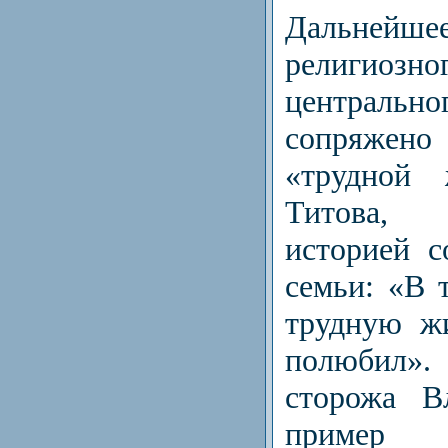
Дальнейш
религиозн
централь
сопряжено 
«трудной
Титова, 
историей с
семьи: «В 
трудную ж
полюбил»
сторожа В
пример 