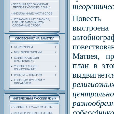
теоретиче
ПЕСЕНКИ ДЛЯ ЗАУЧИВАЯ
ПРАВИЛ РУССКОГО ЯЗЫКА
ИНОЯЗЫЧНЫЕ ЧАСТИ СЛОВ
Повесть
НЕПРАВИЛЬНЫЕ ПРАВИЛА,
ИЛИ КАК ЗАПОМИНАТЬ
выстр
СЛОВАРНЫЕ СЛОВА
автобиогра
СЛОВЕСНИКУ НА ЗАМЕТКУ
повествов
АУДИОКНИГИ
МИР ФРАЗЕОЛОГИИ
Матвея, п
ОЛИМПИАДЫ ДЛЯ
ШКОЛЬНИКОВ
план в эт
УВЛЕКАТЕЛЬНОЕ
ЯЗЫКОЗНАНИЕ
выдвигает
РАБОТА С ТЕКСТОМ
ГЕРОИ ДО ВСТРЕЧИ С
религио
ПИСАТЕЛЕМ
центральн
ИНТЕРЕСНЫЙ РУССКИЙ ЯЗЫК
разнообра
ВЕЛИКИЕ О РУССКОМ ЯЗЫКЕ
собеседник
СЛОВАРИ РУССКОГО ЯЗЫКА