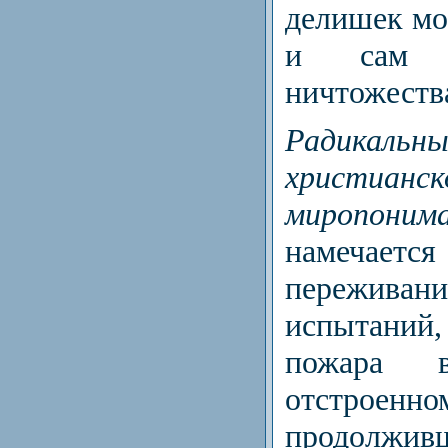
делишек мои
и сам о
ничтожеств
Радикальн
христианск
миропон
намечае
пережив
испытаний
пожара 
отстрое
продолжи