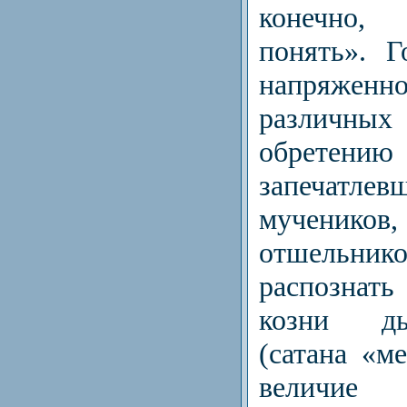
конечно,
понять». Г
напряженн
различ
обретен
запечатлев
мученико
отшельни
распознат
козни дь
(сатана «м
величи