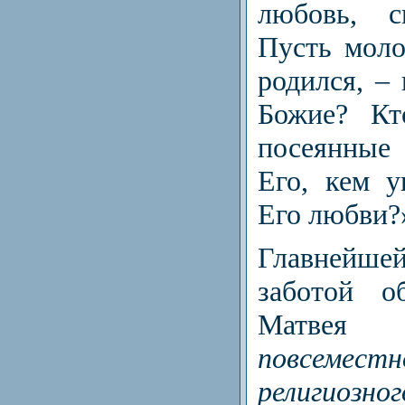
любовь, с
Пусть моло
родился, – 
Божие? Кт
посеянные
Его, кем у
Его любви?
Главней
заботой о
Матвея 
повсемест
религиоз