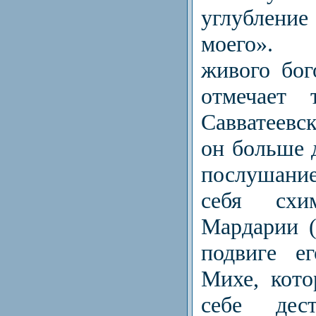
углублени
моего». Н
живого бо
отмечает 
Савватеевс
он больше 
послушание
себя схим
Мардарии (
подвиге е
Михе, кот
себе дес