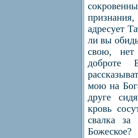
сокровенн
признани
адресует Та
ли вы обиды
свою, нет
доброте 
рассказыва
мою на Бо
друге сид
кровь сосу
свалка за
Божеское