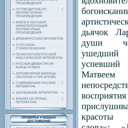
вдохновите
ПРОИЗВЕДЕНИЯ
богоиска
ПУТЕВОДИТЕЛЬ ПО
ЛИТЕРАТУРНОМУ
ПРОИЗВЕДЕНИЮ
артистич
КНИГИ И ПОСОБИЯ,
ХАРАКТЕРИЗУЮЩИЕ
дьячок Ла
ЛИТЕРАТУРНЫЕ
ПРОИЗВЕДЕНИЯ
ДРЕВНЕРУССКАЯ ЛИТЕРАТУРА
души че
О РУССКОМ
СТИХОСЛОЖЕНИИ
ушедший
ПСИХОЛОГИЗМ РУССКОЙ
КЛАССИЧЕСКОЙ ЛИТЕРАТУРЫ
успевший
РУССКАЯ ДРАМАТУРГИЯ
КОНЦА ХХ ВЕКА
Матве
ЛИТЕРАТУРНАЯ МАТРИЦА.
ПИСАТЕЛИ О ПИСАТЕЛЯХ
непосредст
СОВРЕМЕННАЯ РУССКАЯ
ЛИТЕРАТУРА
восприя
ЗАРУБЕЖНАЯ ЛИТЕРАТУРА
АНАЛИЗ НА УРОКАХ
ЛИТЕРАТУРЫ
прислуши
красоты 
ПРОВЕРКА УЧЕБНЫХ
ДОСТИЖЕНИЙ
слова»: 